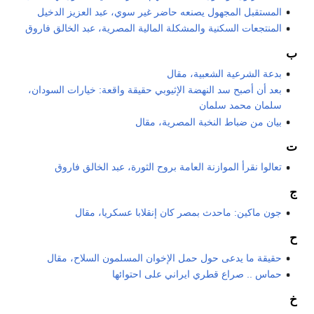
المستقبل المجهول يصنعه حاضر غير سوي، عبد العزيز الدخيل
المنتجعات السكنية والمشكلة المالية المصرية، عبد الخالق فاروق
ب
بدعة الشرعية الشعبية، مقال
بعد أن أصبح سد النهضة الإثيوبي حقيقة واقعة: خيارات السودان،
سلمان محمد سلمان
بيان من ضباط النخبة المصرية، مقال
ت
تعالوا نقرأ الموازنة العامة بروح الثورة، عبد الخالق فاروق
ج
جون ماكين: ماحدث بمصر كان إنقلابا عسكريا، مقال
ح
حقيقة ما يدعى حول حمل الإخوان المسلمون السلاح، مقال
حماس .. صراع قطري ايراني على احتوائها
خ