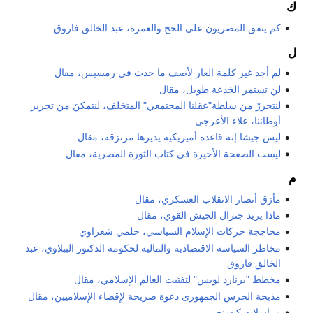
ك
كم ينفق المصريون على الحج والعمرة، عبد الخالق فاروق
ل
لم أجد غير كلمة العار لأصف ما حدث في رمسيس، مقال
لن تستمر الخدعة طويل، مقال
لنتحررْ من سلطة"عقلنا المجتمعي" المتخلف، لنتمكنَ من تحرير
أوطاننا، علاء الأعرجي
ليس جيشا إنه قاعدة أميريكية يديرها مرتزقة، مقال
ليست الصفحة الأخيرة فى كتاب الثورة المصرية، مقال
م
مأزق أنصار الانقلاب العسكري، مقال
ماذا يريد جنرال الجيش القوي، مقال
محاججة حركات الإسلام السياسي، حلمي شعراوي
مخاطر السياسة الاقتصادية والمالية لحكومة الدكتور الببلاوي، عبد
الخالق فاروق
مخطط "برنارد لويس" لتفتيت العالم الإسلامي، مقال
مذبحة الحرس الجمهورى دعوة صريحة لإقصاء الإسلاميين، مقال
مراسلات كيسنجر