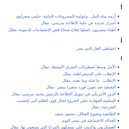
أ
أزمة مياه النيل.. وعولمة المشروعات المائية، حلمي شعراوي
أسرار جديدة عن خلية الإطاحة بمرسي، مقال
أطباء مصريون ناضلوا لعلاج ضحايا فض الإعتصامات الدموية، مقال
إ
إحتياطى الغاز الذي تبخر
ا
الأمل وسط اضطرابات الشرق الأوسط، مقال
الإنقلاب على الديمقراطية، مقال
الانقلاب.. ما قبله وما بعده، مقال
التصعيد ضد تعيين فورد سفيرا بمصر، مقال
الدور الأمريكي في تمويل الإطاحة بالرئيس محمد مرسي، مقال
السلفية الجهادية تعلن الخروج لقتال قوى الظلم التى إغتصبت
الشرعية، مقال
الطائفية وشيوخ الضلال، محمود سعيد
العدالة الاجتماعية في مصر اليوم
العسكريون يؤكدون على تمسكهم بالمزايا التي يتمتعون بها، مقال