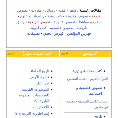
شعر
-
قصة
-
رسائل
-
مقالات
-
نصوص
قدسة
-
كتب دينية
-
رياضيات و علوم
-
نصوص قانونية
-
نصوص تاريخية
-
وثائق
-
نصوص فلسفية
-
كتب لغوية
ؤلفين
·
فهرس أبجدي
·
تصنيفات
تحرير
تحرير
كتب اضيفت مؤخراً
ية
تاريخ الخلفاء
قشرة الأرض
لمقدس
نهر النيل
الموسوعة القومية
للشخصيات المصرية
البارزة ج2
مقدمة
اللافقاريات
إمبراطورية الثروة ج-2