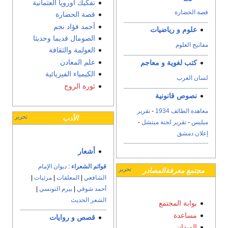
تفكيك اوروپا العثمانية
قصة الحضارة
أحمد فؤاد نجم
الصومال قديما وحديثا
العولمة والثقافة
علم المعادن
جم
الكيمياء الفيزيائية
ثورة الروح
قرير
تحرير
الأدب
شل
-
أشعار
قوائم الشعراء
:
ديوان الإمام
تحرير
ر
الشافعي
|
المعلقات
|
مرثيات
|
أحمد شوقي
|
بيرم التونسي
|
الشعر الحديث
قصص و روايات