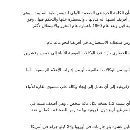
أن الكلمة الحرة هي المقدمة الأولى للديمقراطية السليمة .. وهي
فريقيا ليسهل له قيادتها ، والسيطرة عليها والتحكم فيها ، وفق
مصالحه الخاصة .. وتظهر هذه الحقيقة واضحة إذا ألقينا نظرة سريعة علىحالة الإعلام في القارة الإفريقية قبل وبعد عام 1960 باعتباره عام التحرر والاستقلال لأكثر
 الحضاري ، زاد عدد الوكالات القومية للأنباء إلى خمس وعشرين
تيها من الوكالات العالمية ، أو من إدارات الإعلام الرسمية .. أما
إفريقية إلى أن تعمل إلى إيجاد وكالة على مستوى القارة للأنباء
أما الحصافة الإفريقية حتى عام 1961 فوصل عددها إلى 231 صحيفة يومية لنحو ثلاثمائة ملايين نسمة أي بنسبة 1.2 نسخة لكل مائة شخص ، وهي أضعف نسبة في
لحاضر غير أربع دول أفريقية بها مدارس للصحافة ، كما أن عدد
وفي أفريقيا لا يتجاوز استهلاك ورق الصحف 30 ألف طن في العام أي بنسبة 10/1 كيلو جرام للفرد مقابل عشرة يلو جارمات في أوروبا و36 كيلو جرام في أمريكا