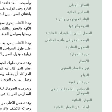
وأصبحت البلاد قاعدة 
النطاق الجبلي
لقارة وفي الوقت نفسه
المجاري المائية
باعتناق الصوماليين لل
البناء الجيولوجي والتربة
وهذا الكتاب يحوي سجلا
التربة وأنواعها
الآلهة والعطور واللبا
الفصل الثاني: الظاهرات المناخية
ربطتها بمواطن الحضارات
الوضع الجغرافي وأثره المناخي
وهذا الكتاب ينفرد بعم
الفصول المناخية
على طول السواحل الصو
زيلع) ، ودول الطراز ال
درجة الحرارة
الأمطار
وقد تصدى ملوك الحبشة
توزيع المطر السنوي
عشر الذي قال عنه الم
الذي كاد أن يحطم ويسح
الرياح
وصل إلى بلاد النوبة ،
درجة الرطوبة
وتعرضت الصومال للغزو
الخصائص العامة للمناخ في
الصومال
المدارس القرآنية في 
الموارد المائية
وقد تضمن الكتاب دراس
أبحاث عن الموارد المائية
وحركة الكشف والارتيا