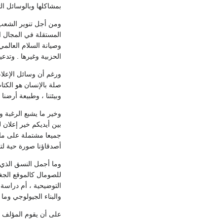
بمشاكلها وبالوسائل الت
ومن أجل تنوير الشعب و
المستقلة في المجال ال
وصيانة السلام العالمي
الحزبية وغيرها . وتدعي
ورغم أن وسائل الإعلا
صلة بالإنسان هو الكتا
وبيئتنا ، وطبيعة أرضنا
وخير ما يشبع الرغبة و
بين أيديكم خير إعلان 
جميعا مشتملة على ماتت
أصدقاؤنا صورة حية لتار
وما أجمل النسق الذي س
للصومال كالموقع الجغر
التوضيحية ، أم دراسة 
والبناء الجيولوجي وما ي
على أن يقوم المؤلف بد