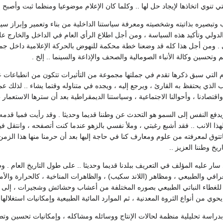
ي تنوي اتخاذها لإيجاد حل لها .. وكلما كان الإعلام موضوعيا ومنظما ثبت وأصبح إ
تبصيره بذاتيته وشخصيته ومعرفة سياستنا الداخلية من بناء وتعمير وإبراز سياس
دولي وتأكيد هذه السياسة ، ومن أجل اطلاع الرأي العام في الداخل والخارج على
 . ومن أجل هذا كله قد وضعنا خطة محكمة للنهوض بالحركة الإعلامية داخل جمهور
م وتحسين وكالة الأنباء الصومالية والصحف والإذاعة والسينما .. إلخ .
م التي سبق ذكرها تقدم في جملتها مجموعة من التأثيرات تتكون من انطباعات عد
ب الذي يحتفظ به القارئ ، ويرجع إليه ، ويجده في متناوله وقتما يشاء .. لذلك عم
 واقتصادنا ، وأحوالنا الاجتماعية ، وسياستنا الديمقراطية بعد أن سترها الاستعمار
يدفع النفس إلى السمو هو التحدث عن وطننا قديما وحديثا . وقد رأيت فميا قدمه 
لهذا الانب .. فقد أشبع رغبتي ، وملأ نفسي بالزهو عندما كنت أتصفحه ، وانتق
وق لمعرفته من علوم ومعارف كنا في حاجة إليها بعد أن حرمنا منها هذا الزمن ا
يخ وطننا العزيز ..
ار عليه المؤلف في التعريف ببلدنا قديما وحديثا .. على طول التاريخ العام . و
افي والطبيعي ، ومظاهر (اللاند سكيب) ، والظاهرات المناخية ، كالحرارة والأم
للغطاء النباتي الطبيعي بصوره المختلفة من أعشاب وحشائش وشجيرات ، إلى الده
حوي من أنواع الثروة المعدنية ، ثم الموارد المائية الطبيعية وإمكانيات استغلالها 
راسة تحليلية منظمة لحالات الإنتاج ووسائله ومشاكله ، وإمكانيات تحسين وتطوير 