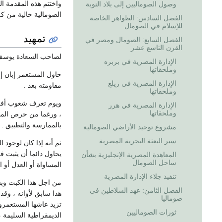
واختتم هذه المقدمة الق
وصول الصوماليين إلى بلاد النوبة
الصومالية خالية من كل
الفصل السادس: الظواهر الخاصة
للإسلام في الصومال
تمهيد
الفصل السابع: الصومال ومصر في
القرن التاسع عشر
لصاحب السعادة يوسف 
الإدارة المصرية في بربره
وملحقاتها
حاول المستعمر إبان إ
الإدارة المصرية في زيلع
مقاومته بعد .
وملحقاتها
ويوم تعرف شعوب أفريق
الإدارة المصرية في هرر
وملحقاتها
، ورغما من حرص المس
بالممارسة والتطبيق .
مشروع توحيد الأراضي الصومالية
سير البعثة البحرية المصرية
ثم أنه إذا كان لوجود 
يحاول دائما أن يثبت 
المعاهدة المصرية الإنجليزية بشأن
ساحل الصومال
المساواة أو العدل أو 
تنفيذ جلاء الإدارة المصرية
من اجل هذا الكبت وبس
الفصل الثامن: عهد السلاطين في
هذا سابق لأوانه ، وقد
صوماليا
تزيد عاشها المستعمرون
ثورات الصوماليين
الديمقراطية السليمة ، 