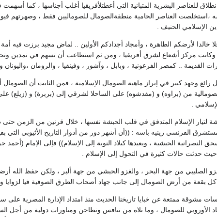
انطلاق للعناصر البشرية المتبانية التي أعطتلأفريقيا أغلب أجناسها ، كما أسه
 ،استخلصت العناصر الحامية منطقةالصومال للصوماليين فقط ، وصهرتهم فيوحد
دين الإسلامي الحنيف .
 خالدا لأرضكم الطاهرة ، وأمجاد أجدادكم الأولين .. لماض مجيد برزت فيه أمة 
ن وكانت مركز أشعاع لشرق أفريقيا ، ومن ثم استطاعت أن تسهم في تمدين وتحضير 
 القديمة .. كمصر الفرعونية ، وبابل ، وآشور ، وفينقيا ، والرومان ،واليونان وإ
ل رائع وجهد كبير في إبراز ماهية الصومال الإسلامية ، فمن الثابت أن الصومال أ
مالية من (براوه) و (مقدشوه) على الساحلا لشرقي إلى (بربرة) و (زيلع) عل
إسلامي .
 لتيار الإسلام المتدفق في قلب الحبشة نفسها ، خلال قرنين من الزمن حتى 
ستشرق الفرنسي رينيه باسه : ((أن أشهر دور من أدوار التاريخ الأثيوبي التي ب
ق النصرانية الحبشية ، ويعيدها كبلاد النوبة إلى الإسلام)) فإلى الإمام (أح
 حيث حدثت حالات كثيرة في التحول إلى الإسلام .
 الصليبي من جهة البحر ، والغزو الحبشي من جهة ألبر ، ولكن حفظ الله أر
كل بقعة من أرض الصومال إلى جانب جهاد أصحاب الطرق الصوفية فيا لزوايا وال
ات مشوقة ممتعة عن خبايا تاريخنا الحديث منذ امتداد الإدارة المصرية على س
د الأوروبي للصومال ، وما تلاه من تنافس وتطاحن ومناورات دولية من أجل ال