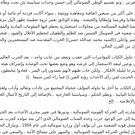
لغربي ، وتم تقسيم الوطن الصومالي إلى خمس وحدات سياسية تئن تحت وطأة ال
لى أكثر من سبعين اتفاقية ومعاهدة ووثيقة ، سواء أكانت فردية أم ثنائية أو ج
نيا وفرنسا وإيطاليا والحبشة ، وهذه الوثائق تعتبر ثروة عظيمة تظهر لأول مر
نا الطيبة المسالمة من محاولات استعمارية يحطم فيها المقومات المادية والمعن
عبية في الصومال الخمس ضد الظلم والطفيان لتحطيم الأغلال والقيود ، فتجم
ير وأعلن ((السيد محمد عبدالله حسن)) الحرب المقدسة ضد المستعمرين والدخلاء
ول من القرن الحالي .
ه تناول الكتاب للمؤامرات التي عقدت وتعقد من جانب واحد – بعد الحرب العالمي
لى نوعين لينفذ الاستعمار إلى غرضه وهو وضع بعضها تحت الوصاية وإشراف هيئة 
ا لبلبلة الأفكار ، ولكن خاب ظنهم لأنهم يعمدون إلى الشر ، فعادوا يتخبطون في
 الحديث لمن رأى الأحداث رؤية العين (( فما راء كمن سمعا ..))
الكتاب ما أجل ما تناوله المؤلف عنحياة المجتمع من عادات وتقاليد وآداب ولغة و
ياتنا النيابية ، ونظم الحكم ، وسياستنا الخارجية ، بالإضافة إلى التاريخ لأعمال ا
إعلامية ... إلخ .
رته إلى الحركة القومية الصومالية ، ودورها في تغيير مجرى الأحداث بعد الحرب
والوحدة . وقد تمكن بفضل ق
 إنعاش الحركة القومية الصومالية ، والسهر على مصالح الأمة ، والسعي في غير