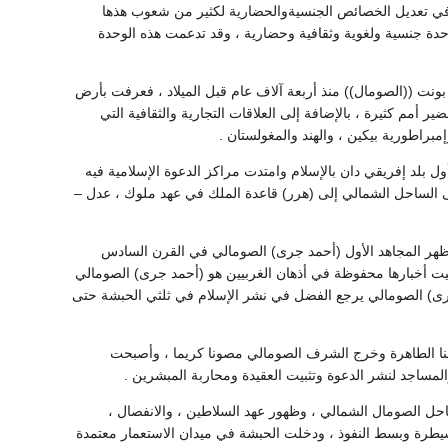
مت في تعديل الخصائص الجنسيةوالحضارية لكثير من شعوب هذها
ة جنسية ولغوية وثقافية وحضارية ، وقد تدعمت هذه الوحدة
بونت ((الصومال)) منذ أربعة آلاف عام قبل الميلاد ، فعرفت بأرض
أمم كثيرة ، بالإضافة إلى العلاقات التجارية والثقافية التي
مبراطورية بيكين ، والهند والمغولستان .
ول بلد إفريقي دان بالإسلام وامتدت مراكز الدعوة الإسلامية فيه
ى الساحل الشمالي إلى (هرر) قاعدة الملك في عهد ملوك ، عدل –
ظهر المجاهد الأول (أحمد جرى) الصومالي في القرن السادس
قيت أخبارها محفوظة في أذهان الغربيين هو (أحمد جرى) الصومالي
مد جرى) الصومالي يرجع الفضل في نشر الإسلام في ثلثي الحبشة حتى
ضنا الطاهرة وخرج الشرف الصومالي مصونا كريما ، وأصبحت
مساجد لنشر الدعوة وتثبيت العقيدة ومحاربة المبشرين .
احل الصومال الشمالي ، وظهور عهد السلاطين ، والانفصال ،
سيطرة وبسط النفوذ ، ودخلت الحبشة في ميدان الاستعمار معتمدة