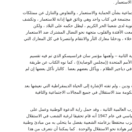
استعمار .
ماعية بشأن الحماية والاستعمار ، والتفاوض والتنازل عن ممتلكات
ة مجتمعة في كتاب واحد وهي وثائق فيها إدانة للاستعمار ، وتكشف
وية لدى شعبنا الحر الكريم ، ليظل حكمه على البلاد ، ولكن
عت الأفئدة والقلوب متجهة نحو النضال المشترك ضد الاستعمار
 ، ودخلنا معارك الثأر والانتقام وانتصرنا في كل المعارك التي
ة الثانية – وأهمها مؤتمر سان فرانسيسكو الذي تم فيه تقسيم
الأمم المتحدة ((مجلس الوصاية)) ، كما نوه الكتاب عن طريقة
 دياجير الظلام ، ويأكل بعضهم بعضا . كالنار تأكل بعضها إن لم
دين ، ولم تفته الإشارة إلى الحياة الديمقراطية التي نعيشها بعد
لحكومة منذ الاستقلال في جميع المجالات الاجتماعية والثافية
 العالمية الثانية ، وقد حمل راية الدعوة الوطنية وعمل على
إظهار القومية الصومالية إلى حيز الوجود حزب وحدة الشباب الصومالي الذي ا‘لن منذ مولده كحزب سياسي في عام 1947 أنه قام تحقيقا لرغبة الشعب في الاستقلال
وته الشعبية من أن يؤلف أول وزارة صومالية في عام 1956 ، ومازال الحزب محتفظا بزعامته الشعبية بفضل ما يتحلى به من مبادئ وطنية
 هوادة نحو الاستقلال والوحدة . كما يمكننا أن نتعرف من هذا