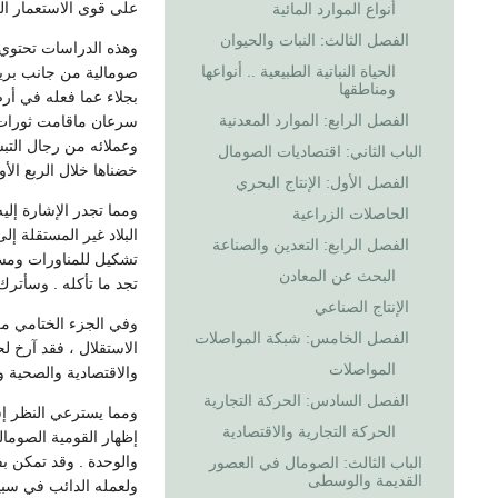
على قوى الاستعمار ا
أنواع الموارد المائية
الفصل الثالث: النبات والحيوان
وهذه الدراسات تحتوي ع
الحياة النباتية الطبيعية .. أنواعها
صومالية من جانب بريطا
ومناطقها
بجلاء عما فعله في أرض
الفصل الرابع: الموارد المعدنية
سرعان ماقامت ثورات ش
وعملائه من رجال التبش
الباب الثاني: اقتصاديات الصومال
خضناها خلال الربع الأ
الفصل الأول: الإنتاج البحري
ومما تجدر الإشارة إلي
الحاصلات الزراعية
البلاد غير المستقلة إ
الفصل الرابع: التعدين والصناعة
تشكيل للمناورات ومسرح
البحث عن المعادن
تجد ما تأكله . وسأترك
الإنتاج الصناعي
وفي الجزء الختامي من 
الفصل الخامس: شبكة المواصلات
الاستقلال ، فقد آرخ لح
المواصلات
والاقتصادية والصحية وال
الفصل السادس: الحركة التجارية
ومما يسترعي النظر إشا
الحركة التجارية والاقتصادية
الباب الثالث: الصومال في العصور
القديمة والوسطى
ولعمله الدائب في سبيل