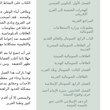
الكتاب على النشاط الع
الفصل الأول: التكوين الجنسي
الهجرات الجنسية إلى القرن
الإفريقي
والمحبة ، فقد أصبحت ا
المراجع العربية
في الفروع ونادي الشعب
مطبوعات وزارة الاستعلامات
فدخلنا في مفاوضات مع
الصومالية
الباب الرابع: الصومال والعالم القديم
الحبشية ضد إخواننا ال
والإقليمية مشكلاتنا م
أثر العلاقات الصومالية المصرية
القديمة
العلاقات الصومالية الصينية
جهلا تاما أغلب القضاي
العلاقات الصومالية الهندية
تظهر الحقيقة . ومن ثم
الفصل الثالث: الصومال وبلاد العرب
لهذا باركت هذا العمل 
العلاقات الصومالية العربية
وحديثا وجاء في معظم
الأحداث وحقائق مدعمة 
الفصل الرابع: الصومال الإسلامية
مشكلة الحدود الراهنة 
الفصل الخامس: سيرة الإمام أحمد
جرى وفتوح الحبشة
ولايسعني إلا أن أقدم 
الزحف الإسلامي الاثني نحو
كنوز وطننا العزيز .
عاصمة الحبشة