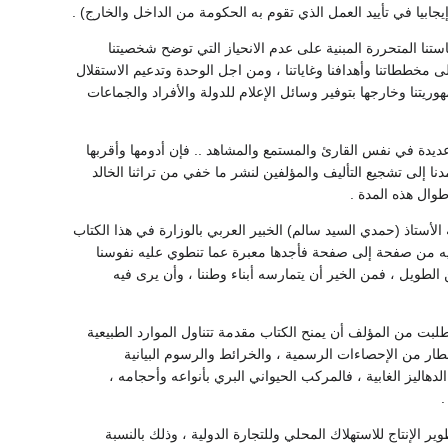
يجابيا في تأييد العمل الذي تقوم به الحكومة من الداخل والخارج) .
تنا المتحررة المبنية على عدم الانحياز التي توضح شخصيتنا
 مخططاتنا وأهدافنا وغاياتنا ، ومن اجل الوحدة وتدعيم الاستقلال
يتنا وخارجها بتوفير وسائل الإعلام للدولة والأفراد والجماعات
يدة في نفس القارئ والمستمع والمشاهد .. فإن أدومها وأقربها
دنا إلى تشجيع التأليف والمؤلفين لنشر ما خفي من تراثنا الخالد
 طوال هذه المدة .
الأستاذ (حمدي السيد سالم) الخبير العربي بالوزارة في هذا الكتاب
ل فيه من صفحة إلى صفحة فأجدها معبرة عما تنطوي عليه نفوسنا
لطويل ، فمن الخير أن يتمارسه أبناء وطننا ، وأن يرى فيه
طلبت من المؤلف أن يمنح الكتاب مقدمة تتناول الموارد الطبيعية
طار من الإحصاءات الرسمية ، والخرائط والرسوم البيانية
اليز الغابية ، فالمركب الحيواني البري بأنواعه وأحجامه ،
.
الإنتاج للاستهلاك المحلي وللتجارة الدولية ، وذلك بالنسبة