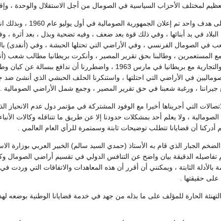
ظيم لمختلف الأحزاب السياسية في الصومال من أجل الاستقلال والوحدة ، وإقامة
ويتلاقى أبناء الوطن عل
لبلاد في يد أبنائها ، وفي ذلك قوة بعد ضعف ، وفيه تضحية وبذل ، بعد أثرة ، 
 في الصومال الفرنسي ، وفي الأراضي التي تحتلها الحبشة ، وفي (أنفدى) بالعو
 المستعمرين ، وطالبنا بحق تقرير المصير ، وأنكرت بريطانيا مطالب شعب (أنفد
صوماليين في الأراضي التي احتلتها ، واستنكرنا الحلف الحبشي الذي أنشئ ضد جمه
ع جيراننا ، ورغبة شعبنا في حق تقرير المصير ، وجمع شمل الأراضي الصومالية .
ا الصومالية ، ولا يعلم أحد بمشكلات حدودنا إلا عن طريق ما تتناقله وكالات الأ
 أدركنا أن قضايانا تتطلب توضيحات ثابتة وسمتمرة للرأي العام العالمي .
الضخم الجبار الذي قام به الأستاذ (حمدي السيد سالم) الخبير العربي بوزارة الاس
 تفاصيله الدقيقة بيان واضح عن التنافس الدولي في تقسيم أراضي الصومال
بالأدلة الثابتة ، ويمكنني أن أقرر أن هذه المعاهدات والاتفاقات التي وردت ف
على حقيقتها .
التهنئة الحارة للمؤلف على ما بذله من جهد في خدمة قضايانا الوطنية بوضعه لهذا