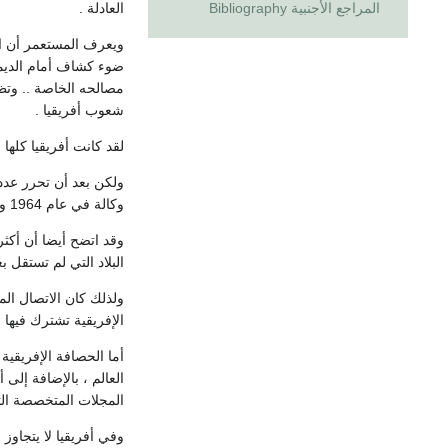
العادلة .
المراجع الأجنبية Bibliography
ويعرف المستعمر أن الك
ضوء كشاف أمام الديمقر
شعوب أفريقيا .
لقد كانت أفريقيا كلها قبل عام 1960 ليس بها سوى ثلاث وكالات قومية للأنباء رغم أن المستعمر قد مارس سلطات
ولكن بعد أن تحرر عدد
وكالة في عام 1964 ومنها وكالة الأنباء الصومالية (سونا) التي تأسست في العام الماضي .
وقد اتضح أيضا أن أكثر 
البلاد التي لم تستقل ب
ولذلك كان الاتصال المب
الإفريقية تشترك فيها ال
العالم ، بالإضافة إلى
المجلات المتخصصة التي