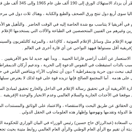
 طن عام 1965 وإلى 345 ألف طن في عام 1975 حسب تقدير منظمة الأمم المتحدة للتغذية والزراعة .
اليا سوى أربع دول تنتج ورق الصحف والطبع والكتابة ، وهناك ثلاث دول في مرحلة
ام في أفريقيا لا يتناسب مع شدة الحاضة إليه في الوقت الحاضر . والتأهيل هو ال
ين وغيرهم من الفنيين المتحصصين في الطباعة والآلات التي يستخدمها الإعلام 
هزة الإعلام مثل وسائل الإعلام الصوتية ، كالإذاعة ، والمرئية كالتلفزيون والسينم
الإفريقية أقل مستواها فيههذ النواحي عن أي قارة أخرى في العالم .
لاستعمار عن أغلب أراضي قاراتنا الحبيبة .. وبدأ عهد جديد لنا نحو الأفريقيين ..
لسبب بالذات استيقظت في النفوس الدعوة إلى الحرية ، وتدعيم أركان الديمقراط
يف نبحث دون حرية وديمقراطية ؟ دون أن تتجاوب الآراء ويتنافس الناس في حري
ل على هدمه . أما المجتمع الصالح فإنها تزيده قوة على قوة لذلك لا يعترض سبلها 
رة الأفريقية أن في تحقيق رسالة الإعلام في الداخل والخارج تحقيق لمبادئ ال
وقعنا في الأحداث الجارية والسلام العالمي وعدم الانحياز والوحدة الإفريقية ..
ان الحقائق عن طريق البحث والاستقصاء ، والاعتماد على الوثائق والمستندات ال
ط الدولة وتقدمها ونهوضها وإظهار هذه العلومات في الحقل الدولي .
ثة أن تقيم مع الرأي العام الوطني والرأي العام العالمي روابط متينة بحيث تجعل