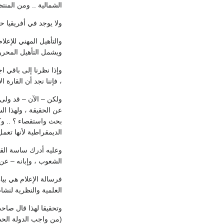
الشمالية .. ومن المنتظر أن يزداد الاستهلاك الورق إلى 190 ألف
ولا يوجد في أفريقيا ح
والتأهيل المهني للإعل
ويشمل التأهيل المحرر
وإذا نظرنا إلى باقي اج
، فإننا نجد أن القارة 
ولكن – الآن – قد ولى ا
عن الحقيقة ، ولهذا ا
بحث واستقصاء ؟ .. وك
الديمقراطية لأنها تعم
وعليه أدرك ساسة القا
الشعوب ، وإبانه – عن م
فرسالة الإعلام هي بي
العلمية والنظرية لنشا
(من واجب الدولة الحدي