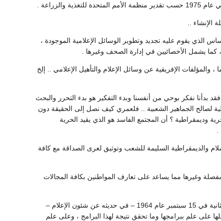
 الإنشاء ..
أساس الذي يقوم عليه تجديد وتطوير الوسائل الإعلامية الموجودة ،
، كما يشمل الأخصائيين في إدارة الصحف وغيرها .
ا ، والمؤلفات الإفريقية عن وسائل الإعلام والتأهيل الإعلامي .. إلخ
 فقد بدأنا نفكر بوحي من أنفسنا وبدء التفكير هو بدء التحرر والبحث
ية لصالح الجماهير الشعبية .. فلعمري كيف نصل إلى الحقيقة دون
ة وديمقراطية ؟ أن المجتمع الفاسد هو الذي يقيد الحرية
.
سلام والديمقراطية السليمة للشعب وتوثيق لعرى الصداقة مع كافة
مفصلة وغيرها مما يساعد على تعارف المواطنين بكافة المجالات
وتحقيقا لهذا قال صاحب السعادة (عبدالرزاق حاج حسين) رئيس الوزراء في البيان الوزاري للحكومة الثانية في 15 سبتمبر عام 1964 – في حديثه عن شئون الإعلام –
ها على علم ببرامجها وما تحقق نتيجة لهذا البرامج ، وعلى علم