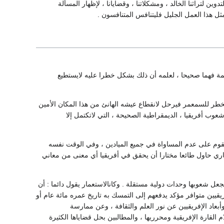
وين لتراثنا الخالد ، ومشكلاتنا ، وقضايانا ، لإظهار المسألة
مثل هذا العمل الجليل فليتنافس المتنافسون .
يمة فهما صحيحا ، لعلمه أن ذلك بشكل خطرا عليه لايستطيع
خطر للسمعمر فيرحل لانقطاع عيشه الهانئ من هذا المكان الأمين
أفريقيا ، الديمقراطية الصحيحة ، التي لاتكتمل إلا
ي يقوم على عدم المساواة في جميع الميادين ، وفي الوقت نفسه
اري حاول طائعا مختارا أن يحقق في أفريقيا أي معنى من معاني
ل شعوبها وحدات دولية مستقلة . وكانالاستعمار يقول دائما : أن
يقيين متوافر مؤكد يدفعهم إلى التمسك به تاريخ عمره مائة عام أو
أبعاد الإفريقيين عن نور العلم والثقافة ، وعن ممارسة
م القارة الإفريقية ومحرريها ، والمطالبين بحل قضاياها الكثيرة