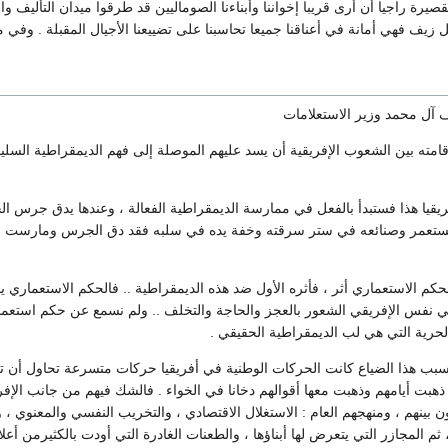
صيرة راجيا أن أرى قريبا إخواننا وأبناءنا الصوماليين قد طرقوا ميدان التأليف والتد
 زيف فهي أمانة في أعناقنا جميعا تحاسبنا على تضييعنا الأجيال المقبلة . وفي 
آل محمد وزير الاستعلامات
قامته بين الشعوب الإفريقية أن يسد عليهم الموصلة إلى فهم الديمقراطية السل
يا هذا فستبدأ بالفعل في ممارسة الديمقراطية الفعالة ، وعندها يدق جرس ال
تعمر وصنائعه في ستر سرقته وخفة يده في سلبه فقد دق الجرس ومارست شعوب 
الحكم الاستعماري أثر ، فأثره الأول ضد هذه الديمقراطية .. فالحكم الاستعمار
في نفس الإفريقي الشعور بالعجز والحاجة والتخلف .. ولم نسمع عن حكم استعم
الحرية التي هي لب الديمقراطية الحقيقي .
بب هذا الضياع كانت الحركات الوطنية في أفريقيا حركات متسرعة تحاول أن تجع
 ذهبت أيامهم وذهبت معها أقوالهم دخانا في الخواء . فالشك فيهم من جانب الإفر
 بينهم ، ومنهجهم العام : الاستغلال الاقتصادي ، والتخريب النفسي والمعنوي ، و
ثم المجازر التي يتعرض لها أبناؤها ، والطعنات الغادرة التي أودت بالكثيرمن أعلا