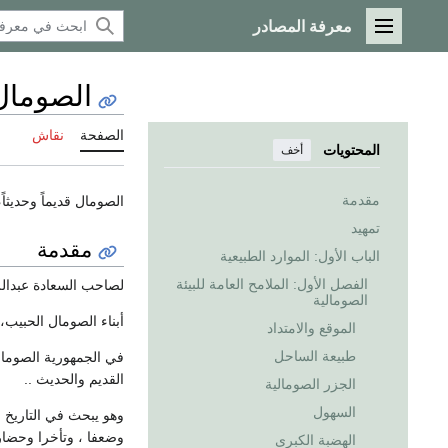
معرفة المصادر
القائمة الرئيسية
الصومال 
الصفحة
نقاش
المحتويات
أخف
مقدمة
الصومال قديماً وحديثاً
تمهيد
مقدمة
الباب الأول: الموارد الطبيعية
الفصل الأول: الملامح العامة للبيئة
لصاحب السعادة عبدال
الصومالية
أبناء الصومال الحبيب،
الموقع والامتداد
طبيعة الساحل
في الجمهورية الصومال
القديم والحديث ..
الجزر الصومالية
السهول
وهو يبحث في التاريخ 
وضعفا ، وتأخرا وحضار
الهضبة الكبرى