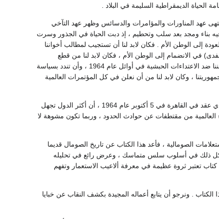
 الحياة الديمقراطية السليمة في البلاد .
ى هدف واحد تم إعلان الجمهورية الصومالية في أول يوليو عام 1960 ، وبذلك انتهى عهد المناورات والمؤامرات والدسائس وظهر عهد التآخي
وفيه بناء ومجد بعد سلب وتحطيم ، إذ دبت الحياة في الجذور وسرت
دة إلى الوطن الأم . فكان لابد لنا أن تستجيب لمطالب أخواننا
ى) في الانضمام إلى الوطن الأم ، فكان لابد لنا من قطع
العلاقات الدبلوماسية والتجارية مع بريطانيا في مارس 1963 ، واضطررنا أن ندافع ببسالة عن كيان وطننا ضد الاعتداءات الحبشية في أوائل عام 1964 ، وأن تندد بسياسة
وريتنا ، وكان لابد لنا من أن نعلن في كل المؤتمرات العالمية
غير أنه اتضح لنا بعد الاتصالات التي أجريناها أخيرا مع الوفود المشتركة في مؤتمر دول عدم الانحياز الذي عقد في القاهرة في 5 أكتوبر عام 1964 ، أن أكثر الدول تجهل
نباء العالمية من مقتطفات عن حوادث الحدود ، وربما تكون مشوهة لا
تعلامات الصومالية ، فأعد هذا الكتاب عن تاريخ الصومال قديما
 وكل ذلك في أسلوب سلس متماسك ، وعرض رائع في تحليله
ي كتاب تعتبر ثروة عظيمة في معرفة ألاعيب الاستعمار وتفهم
 الكتاب . ونرجو أن يتابع أعماله المجيدة بكشف النقاب عن خبايا