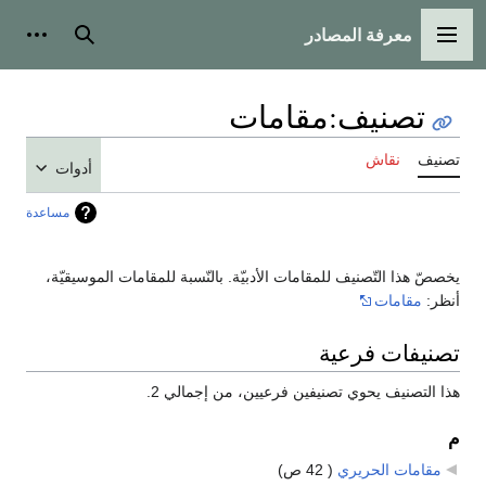
معرفة المصادر
القائمة الرئيسية
بحث
أدوات
تصنيف
:
مقامات
تصنيف
نقاش
أدوات
مساعدة
يخصصّ هذا التّصنيف للمقامات الأدبيّة. بالنّسبة للمقامات الموسيقيّة،
أنظر:
مقامات
تصنيفات فرعية
هذا التصنيف يحوي تصنيفين فرعيين، من إجمالي 2.
م
مقامات الحريري
‏
( 42 ص)