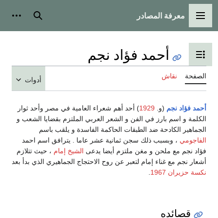
معرفة المصادر
القائمة الرئيسية
بحث
أدوات
أحمد فؤاد نجم
تبديل عرض جدول المحتويات
الصفحة
نقاش
أدوات
أحمد فؤاد نجم
(و.
1929
) أحد أهم شعراء العامية في مصر وأحد ثوار
الكلمة و اسم بارز في الفن و الشعر العربي الملتزم بقضايا الشعب و
الجماهير الكادحة ضد الطبقات الحاكمة الفاسدة و يلقب باسم
الفاجومي
، وبسبب ذلك سجن ثمانية عشر عاما . يترافق اسم احمد
فؤاد نجم مع ملحن و مغن ملتزم أيضا يدعى
الشيخ إمام
، حيث تتلازم
أشعار نجم مع غناء إمام لتعبر عن روح الاحتجاج الجماهيري الذي بدأ بعد
نكسة حزيران
1967
.
قصائده