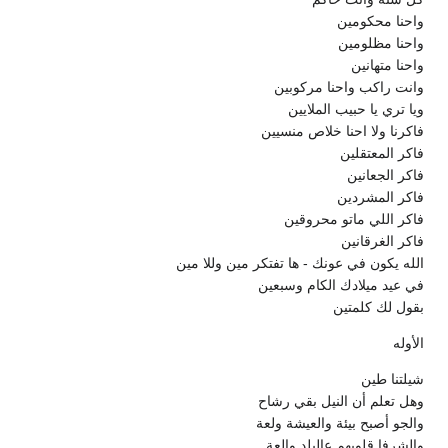
واحنا محكومين
واحنا مظلومين
واحنا متهانين
وانت راكب واحنا مركوبين
ويا تري يا حبيب الملايين
فاكرنا ولا احنا خلاص منسيين
فاكر المعتقلين
فاكر الجعانين
فاكر المشردين
فاكر اللي ماتو محروقين
فاكر الغرقانين
الله يكون في عونك - ها تفتكر مين وللا مين
في عيد ميلادك الكام وسبعين
بقول لك كلمتين
الأوله
شيلتنا طين
وهل تعلم أن النيل بقي رشاح
والجو أصبح بيئة والعيشة ولعة
والشرفا قلوبهم عالبلد والعة