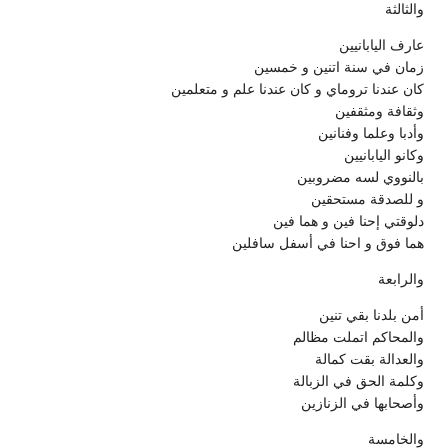
والثالثة
عارف اليابانيين
زمان في سنة اتنين و خمسين
كان عندنا تروماي و كان عندنا علم و متعلمين
وثقافة ومثقفين
وأدبا وعلما وفنانين
وكانو اليابانيين
بالنووي لسه مضروبين
و للصدقة مستحقين
دلوقتي إحنا فين و هما فين
هما فوق و احنا في أسفل سافلين
والرابعة
أمن بلدنا بقي تنين
والمحاكم اتملت مظالم
والعدالة بقت كمالة
وكلمة الحق في الزبالة
وأصحابها في الزنازين
والخامسة