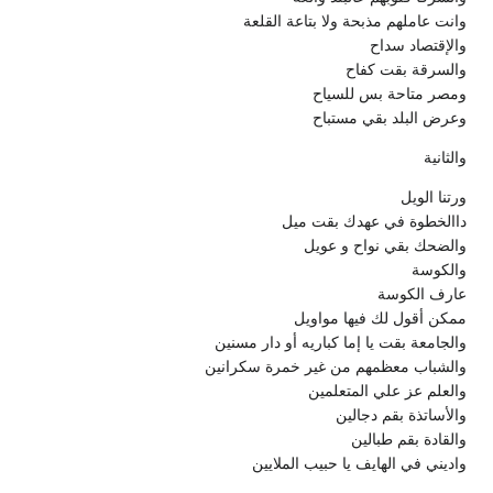
وانت عاملهم مذبحة ولا بتاعة القلعة
والإقتصاد سداح
والسرقة بقت كفاح
ومصر متاحة بس للسياح
وعرض البلد بقي مستباح
والثانية
ورتنا الويل
داالخطوة في عهدك بقت ميل
والضحك بقي نواح و عويل
والكوسة
عارف الكوسة
ممكن أقول لك فيها مواويل
والجامعة بقت يا إما كباريه أو دار مسنين
والشباب معظمهم من غير خمرة سكرانين
والعلم عز علي المتعلمين
والأساتذة بقم دجالين
والقادة بقم طبالين
واديني في الهايف يا حبيب الملايين