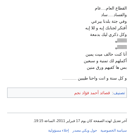
القطاع العام....عام
والفساد.....ساد
وفي جتة بلدنا بيرعي
أفتكر لجنابك إيه و للا إيه
وكل ذكري ليك بدمعة
آآآآآآآآه
آآآآآآآآه
أنا كنت حالف ميت يمين
أكملهم لك تمنية و سبعين
بس ها كفيهم ورق منين
و كل سنة و انت واحنا طيبين ............
تصنيف
:
قصائد أحمد فؤاد نجم
آخر تعديل لهذه الصفحة كان يوم 17 فبراير 2011، الساعة 19:15.
سياسة الخصوصية
حول ويكي مصدر
إخلاء مسؤولية