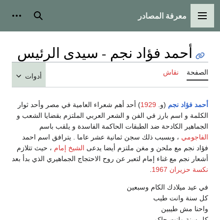
معرفة المصادر
القائمة الرئيسية
بحث
أدوات
أحمد فؤاد نجم - سيدى الرئيس
الصفحة
نقاش
أدوات
أحمد فؤاد نجم
(و.
1929
) أحد أهم شعراء العامية في مصر وأحد ثوار
الكلمة و اسم بارز في الفن و الشعر العربي الملتزم بقضايا الشعب و
الجماهير الكادحة ضد الطبقات الحاكمة الفاسدة و يلقب باسم
الفاجومي
، وبسبب ذلك سجن ثمانية عشر عاما . يترافق اسم احمد
فؤاد نجم مع ملحن و مغن ملتزم أيضا يدعى
الشيخ إمام
، حيث تتلازم
أشعار نجم مع غناء إمام لتعبر عن روح الاحتجاج الجماهيري الذي بدأ بعد
نكسة حزيران
1967
.
في عيد ميلادك الكام وسبعين
كل سنة وانت طيب
واحنا مش طيبين
كل سنة وانت حاكم