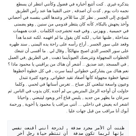
يتذكره غيري . كنت أتتبع أخباره في فضول وكأنني انتظر ان يسطع
نجمه ذات يوم , كدت أن اصدقه , حتى التقينا هنا عند رأس الطريق
المؤدي إلى الجسر , نظر كل منا للآخر وعندها ألقى بنفسه في أحضاني
وأخذ يجهش بالبكاء, كأنه كان ينتظر قدومي من سنين , وهو يضمنى
في حميمية , ويهزني , وفي فمه تحشرجت الكلمات , غدت همهمات
متداخلة , ظننها عتاب , لكنه كان يقول ما لم افهمه .لكنه عندما هدأ
وقعد على سور الجسر , أراح رأسه على راحة يده اليمنى , سند ظهره
على سور الجسر الذي اصبح متهالكاً , وقال لي . ما أقسى أن تتبعك
الخطوات المجهولة وتتربصك العيونأينما ذهبت , في الطريق ,في العمل
, في المسجد ,عند صديق .. أشعر أن هناك من يراقبني يا محمود ماذا ؟
نعم هناك من يشاركني خطواتي أينما سرت , في كل خطوة أخطوها
تتبعها خطوة مجهولة كأنها أصفاد تقيد خطواتي, وجوه كثيرة تتبدل
وعيون واسعة تبتلعني كل صباح .. تغرس أسنانها في لحمي . وكلما
حاولت أن أواجه الرجل المتربص بي لم أجده ,كان يذوب في الناس, ثم
سرعان ما يظهر من جديد , يلبس قناع آخر ويعود ليتبعني , واحيانا
اشعر انه يعيش في داخلي ... أنني مراقب يا محمود يا أخوية , ورحمة
أبوك أنا مراقب من قبل جهات عليا .
ظننت أن الأمر مجرد صدفة , لدرجة أنني أقنعت نفسي 
بإنها لربما تكون صدفة  أن تنتظم حياة رجل أخر 