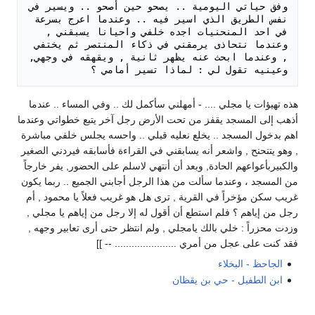
وفق حياتي اليومية .. يصحو حين أصحو .. ويسير في 
نفس الطريق الذي اسير فيه .. وعندما اعرج بسرعة 
في احد المنحنيات اجده خلفي واحيانا يسبقني , 
وعندما نتحاذى يرمقني في ذكاء المنتصر ثم يختفي 
, وعندما ابحث عنه يظهر ثانية , ويقهقه في وجهي, 
وعينيه تقول لي : لماذا تسير أمامي ؟ 

هذه تهيؤات يا مجلي .... - أمهلني سأكمل لك .. وفي المساء .. عندما
أذهب إلى المسجد يقفز من تحت الأرض رجل آخر يتبع خطواتي وعندما
اهم بدخول المسجد .. يخلع نعليه قبلي .. واحسه يجلس خلفي مباشرة
, وهو يتنحنح , واشعر أنه يسابقني في القراءة فأسابقه فيردني الصغير
والكبيربأعواعهم الحادة, وبعد أن أنتهي لاسلم على الحضور, يفر خارجاً
من المسجد ، وعندما سألت من هذا الرجل أجابني الجميع .. ربما يكون
غريب سكن مؤخراً في القرية , ترى هل هو غريب فعلاً يا محمود , أم
رجل من إياهم ؟ فلم استطع أن أقول له إلا رجل من إياهم يا مجلي ,
وزدت محزراً : خلي بالك يامجلي , ولم انتظر حتى أرى تعابير وجهه ,
فقد كنت على عجل من أمري ...................... -- ]]
الجاحظ - البخلاء
ابن الطفيل - حي بن يقظان