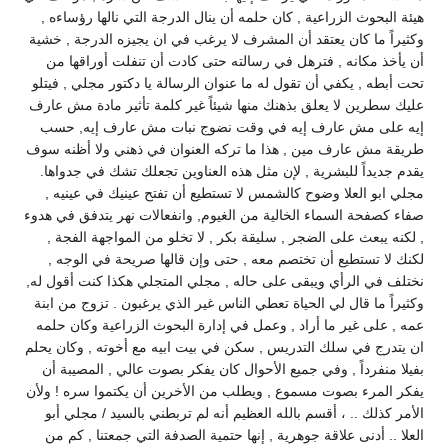
هيئة البحوث الزراعية , كان حلمه أن ينال الدرجة التي نالها رؤساءه ,
وكثيراً ما كان يعتقد أن المشرف لا يرغب في ان يجيزه الدرجة , خشية
أن يأخذ مكانه , فترهل في رسالته حتى كادت أن تنفلت أوراقها من
تحت أبطه , يكفي أن تقول له ما عنوان الرسالة يا دكتور مجلي , فيتلو
عليك سطرين لا يعلق بذهنك منها شيئاً غير كلمة تأثير مادة مش عارف
إيه على مش عارف إيه في وقت نضوج نبات مش عارف إيه, حسب
طريقة مش عارف مين , هذا ما تركه العنوان في ذهني ولا أظنه سوف
يقدم جديداً للبشرية , لإن مثل هذه العناوين تجعلك تشك في جدواها.
مجلي ابو العلا وضوح كالشمس لا تستطيع أن تفتح عينيك في عينيه ,
صفاء كصفحة السماء الخالية من الغيوم, وانفعالات نهر يتدفق في هدوء
, لكنه يبعث على الضجر , سليقة بكر , لا تخلو من المواجهة الفجة ,
لكنك لا تستطيع أن تختصم معه , حتى وإن قالها صريحة في الوجه ,
نختلف في الرأي ويبقى على حاله , مجلي المتجلي هكذا كنت أقول له,
وكثيراً ما قال لي الحياة تعطي الناس غير الذي يرغبون . تزوج من ابنة
عمه , على غير ما أراد , وعمل في إدارة البحوث الزراعية وكان حلمه
ان يتدرج في سلك التدريس , سكن في بيت ابيه مع أخوته , وكان يحلم
بفيلا منفرداً , وفي جميع الأحوال كان يفكر بصوت عالي , المصيبة أن
يفكر المرء بصوت مسموع , ويطلب من الأخرين أن يكتموا سره ! ولأن
الأمر كذلك .. ، أقسم بالله العظيم أنه لم تربطني بالسيد / مجلي أبو
العلا .. أدنى علاقة جوهرية , إنها حتمية الصدفة التي جمعتنا , كم من