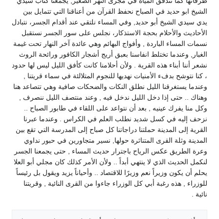
طرقاتها كما تتدفق المياه في مجرى النهر الصغير, يجمعنا كُتاب سيدي
الشيخ ابو حديد في الصباح نحفظ القرآن من أعناقنا التي تتمايل بين
يدي سيدي الشيخ أبو حديد, وفي المساء نلتقي عند أقدام الجسر، نتبادل
الأحاديث والأحلام بحجة الاستذكار، نجلس على سور الجسر نستقبل
نسمات المساء الباردة , وأفواج البهائم وهي عائدة آخر النهار تحت غيمة
الغبار, وعندما تختلط انفاسنا بعبق أريج أشجار الكافور ورائحة الروث
نشعر أننا أبناء هذه القرية . ولأن أحلامنا كانت كأفق الليل ليس لها حدود
، كنا نتوشح بدفء الأمنيات نهديها للنجوم المتلالئة في سماء قريتنا ,
وعندما يستغرقنا الليل نطلق النكات والضحكات صافية وهي تتصاعد هنا
وهناك .. حتى إذا دخل الليل ندخل فيه , وعند منتصف الليل ننصرف ,
وكل منا يفرك عينيه , بعد أن نتواعد على اللقاء في طابور الصباح ..
نزحف إليه في كسل شديد نطلب العلم في الكراس . وعندما عبرنا
القرية إلى المدينة حملتنا دراجاتنا كل صباح إلى المدرسة التي تقع بين
المدينة وثلة القرى المتناثرة حولها, نسير متجاورين في حبور نداوي
وعرة الطريق عكس الرياح باجترار حديث المساء , حتى يجمعنا الجسر
لنكمل الحديث الذي لا ينتهي أبداً .. ولأن الأمر كذلك كان مجلي أبو العلا
يحلم أن يكون وزيراً نعم وزيرًا للاقتصاد .. وأحياناً يزيد ويقول بل رئيساً
للوزراء , هذه رغبة أبي كل الوزراء جاءوا من القرى النائية , وقريتنا
نائية .