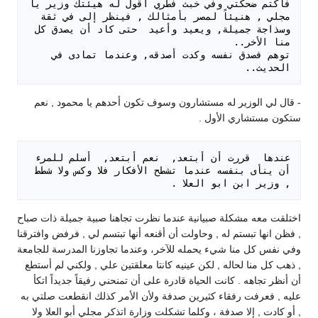
فأكتم ضحكتي وفي خبث فطري أقول له هيئتك وزير يا 
مجلي , هنيئاً لمصر بأمثالك , فينظر إلى في ثقة 
وسذاجة جميلة, ويعيد وأعيد  حتى كاد أن يصدق كل 
توهم فصدق نفسه وكدت أصدقه, وعندما تمادى في 
الحديث.. 

- قال لي الوزير له مستشارون وسوف تكون أحدهم يا محمود , نعم
ستكون مستشاري الأول .
عندها  قررت أن أبتعد,  نعم أبتعد,  أسلم للمرء 
أن ينأى بنفسه عندما تشطح الأفكار فلا وكس ولا شطط 
, وزير ابن ابو العلا . 

اختلقت معه مشكلة صبيانية عندما نظرت تجاهنا صبية جميلة ذات صباح
, فظن انها تبستم له , وحاولت أن أقنعه أنها تبتسم لي , فرفض وافترقنا
وفي نفس كل منا شيء يحمله للآخر، وعندما تجاوزنا المدرسة للجامعة
, ذهب كل منا لحاله , لكن عينيه كانتا معلقتين علي , ولكني لم أستطع
أن أنظر تجاهه . كانت الحياة قادرة على أن تمنحني رفيقاً جديداً اتكأ
عليه , فعرفت رفقاء كثيرين صدفة ولأن الأمر كذلك انقطعت صلتي به
, أو كادت , إلا صدفة ، وكلما تشكلت وزارة اتذكر مجلي أبو العلا ولا