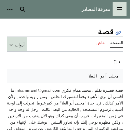
معرفة المصادر
القائمة الرئيسية
بحث
أدوات
قصة
الصفحة
نقاش
أدوات
[[________________
مجلي أبو العلا

قصة قصيرة بقلم : محمد همام فكري mhammamf@gmail.com ما
أقسى أن ترى الأشياء وفقاً لتفسيرك الخاص ! ومن زاوية واحدة , ولأن
الأمر كذلك , فإن حياة "مجلي أبو العلا" من كفرعيوط, تحولت إلى لوحة
أشبه بالرسوم المسطحة , الخالية من البعد الثالث , رجل له وجه واحد
في زمن المتغيرات. غريب أن يبقى كذلك وهو الآن يقترب من الأربعين
، ولكن مظهره يوحي إليك بإنه تجاوز الستين , يوشك على الإنتهاء من
مناقشة الدكتوراة التي يزحف إليها بثقة الكاشف عن سره , موظف في