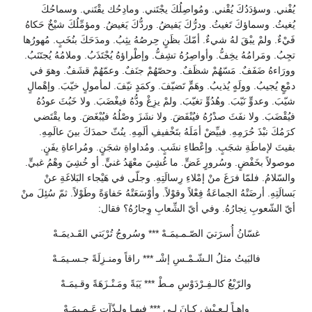
يُفْني. وسؤدَدُكَ يُقْني. ومُواصِلُكَ يجْتَني. ومادِحُك يقْتَني. وسماحُكَ
يُغيثُ. وسماؤكَ تَغيثُ. ودرُّكَ يَفيضُ. وردُّكَ يَغيضُ. ومؤمِّلُكَ شيْخٌ حَكاهُ
فَيْءٌ. ولمْ يبْقَ لهُ شيءٌ. أمّكَ بظَنٍ حِرصُهُ يثِبُ. ومدَحَكَ بنُخَبٍ. مُهورُها
تجِبُ. ومَرامُهُ يخِفُّ. وأواصِرُهُ تشِفُّ. وإطْراؤهُ يُجْتَذَبُ. وملامُهُ يُجتَنَبُ.
وورَاءهُ ضَفَفٌ. مَسّهُمْ شظَفٌ. وحصّهُمْ جنَفٌ. وعمّهُمْ قشَفٌ. وهوَ في
دمْعٍ يُجيبُ. وولَهٍ يُذيبُ. وهَمٍّ تَضيّفَ. وكمَدٍ نيّفَ. لمأمولٍ خيّبَ. وإهْمالٍ
شيّبَ. وعدوٍّ نَيّبَ. وهُدُوٍّ تغيّبَ. ولمْ يزِغْ ودُّهُ فيغْضَبَ. ولا خَبُثَ عودُهُ
فيُقْضَبَ. ولا نفَثَ صدْرُهُ فيُنْفَضَ. ولا نشَزَ وصْلُهُ فيُبْغَضَ. وما يقْتَضي
كرَمُكَ نبْذَ حُرَمِهِ. فبيِّضْ أمَلَهُ بتَخْفيفِ ألَمِهِ. ينُثّ حمدَكَ بينَ عالَمِهِ.
بقيتَ لإماطَةِ شجَبٍ. وإعْطاءِ نشَبٍ. ومُداواةِ شجَنٍ. ومُراعاةِ يفَنٍ.
موصولاً بخَفْضٍ. وسُرورٍ غَضٍّ. ما غُشِيَ معْهَدُ غنيٍّ. أو خُشِيَ وهْمُ غبيٍّ.
والسّلامُ. فلمّا فرَغَ منْ إمْلاءِ رِسالَتِهِ. وجلّى في هَيْجاء البَلاغَةِ عنْ
بَسالَتِهِ. أرضَتْهُ الجماعَةُ فِعْلاً وقوْلاً. وأوْسَعَتْهُ حَفاوَةً وطَوْلاً. ثمّ سُئِلَ منْ
أيّ الشّعوبِ نِجارُهُ. وفي أيّ الشِّعابِ وِجارُهُ؟ فقال:
غسّانُ أُسرَتيَ الصّـمـيمَـهْ *** وسُروجُ تُرْبَتي القَـديمَـهْ
فالبَيتُ مثلُ الـشّـمْـسِ إشْـ *** راقاً ومنـزِلَةً جـسـيمَـهْ
والرّبْعُ كالـفِـرْدَوْسِ مـطْ *** يَبَةً ومَـنْـزَهَةً وقـيمَـهْ
واهـاً لـعـيْشٍ كـانَ لـي *** فيهـا ولـذّآتٍ عَـمـيمَـهْ