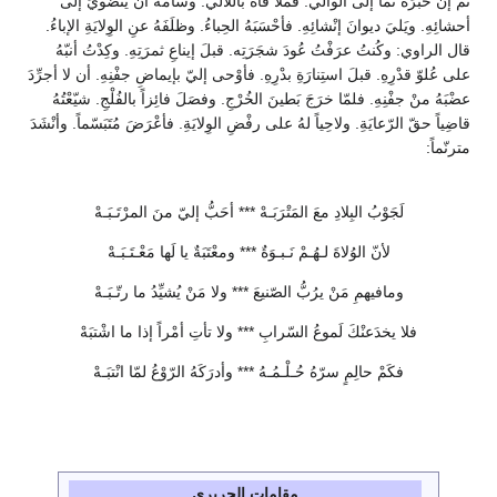
ثمّ إنّ خبَرَه نَما إلى الوالي. فمَلأ فاهُ باللآلي. وسامَهُ أن ينضَويَ إلى
أحشائِهِ. ويَليَ ديوانَ إنْشائِهِ. فأحْسَبَهُ الحِباءُ. وظلَفَهُ عنِ الوِلايَةِ الإباءُ.
قال الراوي: وكُنتُ عرَفْتُ عُودَ شجَرَتِه. قبلَ إيناعِ ثمرَتِهِ. وكِدْتُ أنبّهُ
على عُلوّ قدْرِهِ. قبلَ استِنارَةِ بدْرِهِ. فأوْحى إليّ بإيماضِ جفْنِهِ. أن لا أجرِّدَ
عضْبَهُ منْ جفْنِهِ. فلمّا خرَجَ بَطينَ الخُرْجِ. وفصَلَ فائِزاً بالفُلْجِ. شيّعْتُهُ
قاضِياً حقّ الرّعايَةِ. ولاحِياً لهُ على رفْضِ الوِلايَةِ. فأعْرَضَ مُتَبَسّماً. وأنْشَدَ
مترنّماً:
لَجَوْبُ البِلادِ معَ المَتْرَبَـهْ *** أحَبُّ إليّ منَ المرْتَـبَـهْ
لأنّ الوُلاةَ لـهُـمْ نَـبـوَةٌ *** ومعْتَبَةٌ يا لَها مَعْـتَـبَـهْ
ومافيهمِ مَنْ يرُبُّ الصّنيعَ *** ولا مَنْ يُشيِّدُ ما رتّـبَـهْ
فلا يخدَعنْكَ لَموعُ السّرابِ *** ولا تأتِ أمْراً إذا ما اشْتبَهْ
فكَمْ حالِمٍ سرّهُ حُـلْـمُـهُ *** وأدرَكَهُ الرّوْعُ لمّا انْتبَـهْ
مقامات الحريري