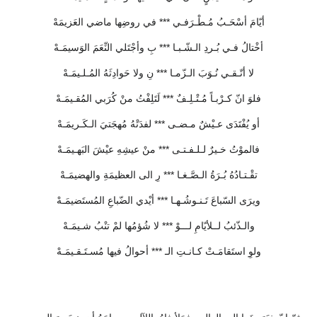
أيّامَ أسْحَـبُ مُـطْـرَفـي *** في روضِها ماضي العَزيمَهْ
أخْتالُ فـي بُـردِ الـشّـبـا *** بِ وأجْتَلي النِّعَمَ الوَسيمَـهْ
لا أتّـقـي نُـوَبَ الـزّمـا *** نِ ولا حَوادِثَهُ المُـلـيمَـهْ
فلوَ انّ كـرْبـاً مُـتْـلِـفٌ *** لَتَلِفْتُ منْ كُرَبي المُقـيمَـهْ
أو يُفْتَدَى عـيْشٌ مـضـى *** لفدَتْهُ مُهجَتيَ الـكَـريمَـهْ
فالموْتُ خـيرٌ لـلـفـتـى *** منْ عيشِهِ عيْشَ البَهـيمَـهْ
تقْـتـادُهُ بُـرَةُ الـصَّـغـا *** رِ الى العظيمَةِ والهضيمَـهْ
ويرَى السّباعَ تَـنـوشُـهـا *** أيْدي الضّباعِ المُستَضيمَـهْ
والـذّئبُ لــلأيّامِ لـــوْ *** لا شُؤمُها لمْ تنْبُ شـيمَـهْ
ولوِ استَقامَـتْ كـانـتِ الـ *** أحوالُ فيها مُسـتَـقـيمَـهْ