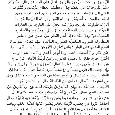
الزّماجِرُ. وسكتَ المزْجورُ والزّاجِرُ. أقبَلَ على الجَماعَةِ وقال: لقَدْ جئْتُمْ
شيْئاً إدّاً. وجُرْتُمْ عنِ القصْدِ جِدّاً. وعظّمتُمُ العِظامَ الرُّفاتَ. وافْتَتُّمْ في
المَيْلِ إلى مَنْ فات، وغمصتم جيلكم الذين فيهم لكم اللذت، معهم
انعَقَدَتِ المودّاتُ. أنَسيتُمْ يا جَهابِذَةَ النّقْدِ. ومَوابِذَةَ الحَلّ والعَقْدِ. ما
أبْرَزَتْهُ طَوارِفُ القَرائِحِ. وبرّزَ فيهِ الجذَعُ على القارِحِ. منَ العِباراتِ
المهَدَّبَةِ. والاستِعاراتِ المُستَعْذَبَةِ. والرّسائِلِ الموشّحَةِ. والأساجيعِ
المُستَمْلَحَةِ؟ وهلْ للقُدَماء إذا أنعَمَ النّظَرَ. مَنْ حضَرَ. غيرُ المَعاني
المطْروقَةِ المَوارِدِ. المعْقولَةِ الشّوارِدِ. المأثورَةِ عنهُمْ لتَقادُمِ المَوالِدِ. لا
لتقدُّمِ الصّادِرِ على الوارِدِ؟ وإني لأعْرِفُ الآنَ مَنْ إذا أنْشا. وشّى. وإذا
عبّرَ. حبّرَ. وإنْ أسهَبَ. أذْهَبَ. وإذا أوْجَزَ. أعْجَزَ. وإنْ بَدَهَ. شدَهَ. ومتى
اخْتَرَعَ. خرَعَ. فقالَ لهُ ناظورَةُ الدّيوانِ. وعينُ أولَئِكَ الأعْيانِ: مَنْ قارِعُ
هذِهِ الصّفاةِ. وقَريعُ هذِهِ الصّفاتِ؟ فقال: إنّه قِرْنُ مَجالِكَ. وقَرينُ جِدالِكَ.
وإذا شِئْتَ ذاكَ فرُضْ نَجيباً. وادْعُ مُجيباً. لتَرى عَجيباً. فقال لهُ: يا هَذا إنّ
البُغاثَ بأرضِنا لا يَستَنْسِرُ. والتّمييزَ عندَنا بينَ الفِضّةِ والقضة متيَسِّرٌ. وقَلَّ
منِ استَهدَفَ للنّضالِ. فخلّصَ منَ الدّاء العُضالِ. أوِ استَسارَ نقْعَ
الامْتِحانِ. فلمْ يُقْذَ بالامتِهانِ. فلا تُعرِّضْ عِرْضَكَ للمَفاضِحِ. ولا تُعْرِضْ عنْ
نَصاحَةِ النّاصِحِ. فقال: كُلُّ امرِئٍ أعْرَفُ بوسْمِ قِدْحِهِ. وسيَتَفرّى الليلُ
عنْ صُبْحِهِ. فتَناجَتِ الجَماعَةُ فيما يُسْبَرُ بهِ قُلَيْبُهُ. ويُعْمَدُ فيهِ تقْليبُهُ. فقال
أحدُهُمْ: ذَرُوهُ في حِصّتي. لأرْميَهُ بحَجَرِ قِصّتي. فإنّها عُضْلَةُ العُقَدِ. ومِحَكُّ
المُنْتَقَدِ. فقلّدوهُ في هذا الأمْرِ الزّعامَةَ. تقْليدَ الخوارِجِ أبا نَعامَةَ. فأقْبَلَ
على الكهْلِ وقالَ: اعْلَمْ أني أُوالي. هذا الوالي. وأُرَقّحُ حالي. بالبَيانِ