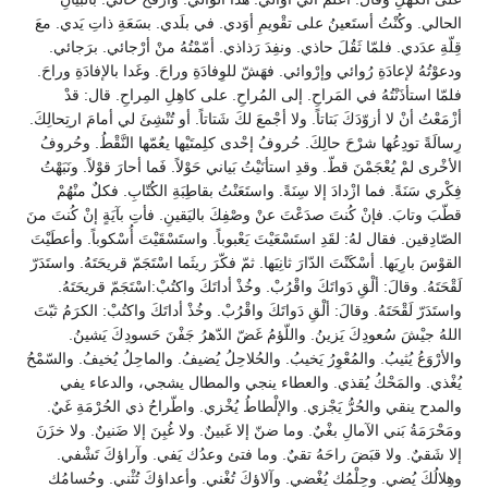
الحالي. وكُنْتُ أستَعينُ على تقْويمِ أوَدي. في بلَدي. بسَعَةِ ذاتِ يَدي. معَ
قِلّةِ عدَدي. فلمّا ثَقُلَ حاذي. ونفِدَ رَذاذي. أمّمْتُهُ منْ أرْجائي. برَجائي.
ودعوْتُهُ لإعادَةِ رُوائي وإرْوائي. فهَشّ للوِفادَةِ وراحَ. وغَدا بالإفادَةِ وراحَ.
فلمّا استأذَنْتُهُ في المَراحِ. إلى المُراحِ. على كاهِلِ المِراحِ. قال: قدْ
أزْمَعْتُ أنْ لا أزوّدَكَ بَتاتاً. ولا أجْمعَ لكَ شَتاتاً. أو تُنْشِئَ لي أمامَ ارتِحالِكَ.
رِسالَةً تودِعُها شرْحَ حالِكَ. حُروفُ إحْدى كلِمتَيْها يعُمّها النَّقْطُ. وحُروفُ
الأخْرى لمْ يُعْجَمْنَ قطّ. وقدِ استأنَيْتُ بَياني حَوْلاً. فَما أحارَ قوْلاً. ونَبَهْتُ
فِكْري سَنَةً. فما ازْدادَ إلا سِنَةً. واستَعَنْتُ بقاطِبَةِ الكُتّابِ. فكلٌ منْهُمْ
قطّبَ وتابَ. فإنْ كُنتَ صدَعْتَ عنْ وصْفِكَ باليَقينِ. فأتِ بآيَةٍ إنْ كُنتَ منَ
الصّادِقين. فقال لهُ: لقَدِ استَسْعَيْتَ يَعْبوباً. واستَسْقَيْتَ أُسْكوباً. وأعطَيْتَ
القوْسَ بارِيَها. أسْكَنْتَ الدّارَ ثانِيَها. ثمّ فكّرَ ريثَما اسْتَجَمّ قريحَتَهُ. واستَدَرّ
لَقْحَتَهُ. وقالَ: ألْقِ دَواتَكَ واقْرُبْ. وخُذْ أداتَكَ واكتُبْ:اسْتَجَمّ قريحَتَهُ.
واستَدَرّ لَقْحَتَهُ. وقالَ: ألْقِ دَواتَكَ واقْرُبْ. وخُذْ أداتَكَ واكتُبْ: الكرَمُ ثبّتَ
اللهُ جيْشَ سُعودِكَ يَزينُ. واللّؤمُ غَضّ الدّهرُ جَفْنَ حَسودِكَ يَشينُ.
والأرْوَعُ يُثيبُ. والمُعْوِرُ يَخيبُ. والحُلاحِلُ يُضيفُ. والماحِلُ يُخيفُ. والسّمْحُ
يُغْذي. والمَحْكُ يُقذي. والعطاء ينجي والمطال يشجي، والدعاء يفي
والمدح ينقي والحُرُّ يَجْزي. والإلْطاطُ يُخْزي. واطّراحُ ذي الحُرْمَةِ غَيٌ.
ومَحْرَمَةُ بَني الآمالِ بغْيٌ. وما ضنّ إلا غَبينٌ. ولا غُبِنَ إلا ضَنينٌ. ولا خزَنَ
إلا شَقيٌ. ولا قبَضَ راحَهُ تقيٌ. وما فتئ وعدُك يَفي. وآراؤكَ تَشْفي.
وهِلالُكَ يُضي. وحِلْمُك يُغْضي. وآلاؤكَ تُغْني. وأعداؤكَ تُثْني. وحُسامُك