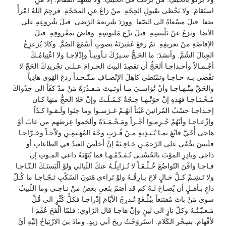
استَقامَ. ولا يَحْظى بقَبولِ الحِجّةِ. منْ زاغَ عنِ المحَجّةِ. فرحِمَ اللهُ امْرأً
صَفا. قبلَ مسْعاهُ الى الصّفا. وورَدَ شَريعةَ الرّضى. قبلَ شُروعِهِ على
الأضا. ونزعَ عنْ تَلْبيسِهِ. قبلَ نزْعِ مَلبوسِهِ. وفاضَ بمعْروفِهِ. قبلَ
الإفاضَةِ منْ تعريفِهِ. ثمّ رفعَ عَقيرَتَهُ بصوتٍ أسْمَعَ الصُمَّ. وكادَ يُزعزِعُ
الجِبالَ الشُمَّ. وأنشدَ: ما الحَـجُّ سـيرُكَ تـأويبـاً وإدْلاجـا ولا اعْتِيامُـكَ
أجْـمـالاً وأحـداجـا ألحَجُّ أن تقصِدَ البيتَ الحـرامَ عـلـى تجْريدِكَ الحَجّ لا
تقْضي بـه حـاجـا وتمْتَطي كاهِلَ الإنْصـافِ مـتّـخـذاً ردعَ الهَوى هادِياً
والحَقَّ مِنْـهـاجـا وأنْ تُؤاسـيَ مـا أوتـيتَ مَـقـدُرَةً مَنْ مدّ كفّاً الى جدْواكَ
مُـحْـتـاجـا فهَذهِ إنْ حوَتْـهـا حِـجّةٌ كـمُـلَـتْ وإنْ خَلا الحجُّ منها كـان
إخـداجـا حسْبُ المُرائينَ غَبْناً أنهُـمْ غـرَسـوا وما جنَوا ولَـقـوا كـدّاً
وإزْعـاجـا وأنّهُمْ حُـرِمـوا أجْـراً ومَـحْـمَـدَةً وألحَموا عِرضَهم من عابَ أوْ
هاجى أُخَيَّ فابْغِ بمـا تُـبـدِيهِ مـنْ قُـرَبٍ وجْهَ المُهَـيمِـنِ ولاّجـاً وخـرّاجـا
فلَيسَ تخْفَى على الرّحمَـنِ خـافِـيَةٌ إنْ أخلَصَ العبدُ في الطاعاتِ أو
داجى وبادِرِ الموْتَ بالحُسْنـى تُـقـدّمُـهـا فما يُنَهْنَهُ داعي المـوتِ إن
فـاجـا واقْنَ التّواضُعَ خُـلْـقـاً لا تُـزايِلُـهُ عنكَ اللّيالي ولوْ ألْبَسنَـكَ الـتّـاجـا
ولا تَـشِـمْ كـلَّ خـالٍ لاحَ بـارِقُـهُ ولوْ تَراءى هَتونَ السّكْبِ ثـجّـاجـا ما كُـلّ
داعٍ بـأهـلٍ أن يُصـاخَ لـهُ كم قد أصَمّ بنَعيٍ بعضُ منْ نـاجـى وما اللّبيبُ
سوى مَنْ باتَ مُقتنعاً ببُلْـغَةٍ تُـدرِجُ الأيّامَ إدْراجـا فكلُّ كُثْرٍ الى قُلٍّ
مَـغـبّـتُـهُ وكلّ نازٍ الى لينٍ وإنْ هاجـا قال الرّاوي: فلمّا ألْقَحَ عُقْمَ ا
لأفْهامِ. بسِحْرِ الكَلامِ. استَروَحْتُ ريحَ أبي زيدٍ. ومادَ بيَ الارْتِياحُ إليْهِ أيَّ