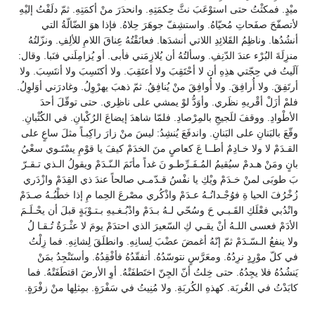
ميْدٍ. فمكثْتُ حتى استوْعَبَ نثَّ حِكمَتِهِ. وانحدَرَ منْ أكمَتِهِ. ثمّ دلَفْتُ إليْهِ
لأتصفّحَ صفَحاتِ مُحيّاهُ. واستشِفّ جوهَرَ حِلاهُ. فإذا هوَ الضّالّةُ التي
أنشُدُها. وناظِمُ القَلائِدِ اللاتي أنشدَها. فعانَقْتُهُ عِناقَ اللامِ للألِفِ. ونزّلتُهُ
منزِلَةَ البُرْء عندَ الدّنِفِ. وسألتُهُ أن يُلازِمَني فأبى. أو يُزامِلَني فنَبا. وقال:
آلَيتُ في حِجّتي هذِهِ أن لا أحْتَقِبَ ولا أعتَقِبَ. ولا أكتَسِبَ ولا أنتَسِبَ. ولا
أرتَفِقَ. ولا أُرافِقَ. ولا أُوافِقَ منْ يُنافِقُ. ثمّ ذهبَ يهرْوِلُ. وغادرَني أوَلوِلُ.
فلمْ أزَلْ أقْريهِ نظَري. وأوَدُّ لوْ يمشي على ناظِري. حتى توقّلَ أحدَ
الأطْوادِ. ووقفَ للَجيجِ بالمِرْصادِ. فلمّا شاهدَ إيضاعَ الرُكْبانِ. في الكُثْبانِ.
وقّعَ بالبَنانِ على البَنانِ. واندفَعَ يُنشِدُ: ليسَ منْ زارَ راكِبـاً مثلَ ساعٍ على
القـدَمْ لا ولا خـادِمٌ أطــا عَ كعاصٍ منَ الخدَمْ كيفَ يا قوْمِ يسْتَـوي سعْيُ
بانٍ ومَنْ هـدمْ سيُقيمُ المُـفَـرِّطـو نَ غداً مأتَمَ الـنّـدَمْ ويقولُ الـذي تـقـرّ
بَ طوبَى لمنْ خـدَمْ ويْكِ يا نفْسُ قـدّمـي صالحاً عندَ ذي القِدَمْ وازْدَري
زُخْرُفَ الحيا ةِ فوُجْـدانُـهُ عـدَمْ واذْكُري مصْرعَ الحِما مِ إذا خطْبُـهُ صـدَمْ
وانْدُبي فعْلَكِ القَـبـي حَ وسُحّي لـهُ بـدَمْ وادْبُـغـيهِ بـتـوْبَةٍ قبلَ أن يحْـلَـمَ
الأدَمْ فعسى اللـهُ أنْ يقـي كِ السّعيرَ الذي احتدَمْ يومَ لا عثْـرَةٌ تُـقـا لُ
ولا ينفعُ الـسّـدَمْ ثمّ إنّهُ أغمضَ عضْبَ لِسانِهِ. وانطلَقَ لِشانِهِ. فما زِلْتُ
في كلّ موْرِدٍ نرِدُهُ. ومعَرَّسٍ نتوسّدُهُ. أتفقّدُهُ فأفْقِدُهُ. وأستَنْجِدُ بمَنْ
يَنشُدُهُ فلا يجِدُهُ. حتى خِلتُ أنّ الجِنّ اختَطفَتْهُ. أوِ الأرضَ اقتطَفَتْهُ. فما
كابَدْتُ في الغُربَة. كهذهِ الكُربَةِ. ولا مُنِيتُ في سَفْرَةٍ. بمِثلِها منْ زفْرَةٍ.