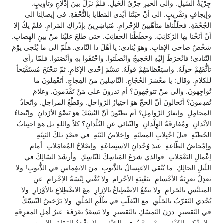
جِرْيَةُ السّيلِ. والى الخيرِ جرْيُ الخَيلِ. فلمْ نزَلْ بينَ إدْلاجٍ وتأوِيبٍ.
وإيجافٍ وتقْريبٍ. الى أنْ حبَتْنا أيْدي المَطايا بالتُّحْفَةِ. في إيصالِنا الى
الجُحْفَةِ. فحلَلْناها متأهّبينَ للإحْرامِ. مُتباشِرِينَ بإدْراكِ المَرامِ. فلمْ يكُ إلا
أنْ أنَخْنا بها الرّكائِبَ. وحطَطْنا الحقائِبَ. حتى طلعَ عليْنا منْ بينِ الهِضابِ.
شخْصٌ ضاحي الإهابِ. وهوَ يُنادي: يا أهْلَ ذا النّادي. هلُمّ الى ما يُنْجي يوْمَ
التّنادي! فانْخرَطَ إليْهِ الحَجيجُ وانْصلَتوا. واحْتَفّوا بهِ وأنْصَتوا. فلمّا رأى
تأثُّفَهُمْ حولَهُ. واستِعْظامَهُمْ قولَهُ. تسَنّمَ إحْدى الإكامِ. ثمّ تنحْنَحَ مُستَفْتِحاً
للكلامِ. وقال: يا معْشرَ الحُجّاجِ. النّاسِلينَ منَ الفِجاجِ. أتَعْقِلونَ ما
تُواجِهونَ. والى منْ تتوجّهونَ؟ أم تدرونَ على مَنْ تَقْدَمونَ. وعلامَ
تُقدِمونَ؟ أتَخالونَ أنّ الحجّ هوَ اختِيارُ الرّواحلِ. وقطْعُ المراحِلِ. واتّخاذُ
المَحامِلِ. وإيقارُ الزّوامِلِ؟ أم تظنّونَ أنّ النُسْكَ هوَ نَضْوُ الأرْدانِ. وإنْضاءُ
الأبْدانِ. ومُفارقَةُ الوِلْدانِ. والتّنائي عنِ البُلْدانِ؟ كلاّ واللهِ بل هوَ اجتِنابُ
الخَطيّةِ. قبلَ اجْتِلابِ المطيّةِ. وإخلاصُ النّيّةِ. في قصْدِ تلكَ البَنِيّةِ.
وإمْحاضُ الطّاعةِ. عندَ وُجْدانِ الاستِطاعَةِ. وإصْلاحُ المُعامَلاتِ. أمام
إعْمالِ اليَعْمَلاتِ. فوالذي شرَعَ المَناسِكَ للنّاسِكِ. وأرشَدَ السّالِكَ في
اللّيلِ الحالِكِ. ما يُنْقي الاغتِسالُ بالذَّنوبِ. منَ الانغِماسِ في الذُّنوبِ! ولا
تعدِلُ تعرِيَةُ الأجْسامِ. بتَعْبِيَةِ الأجْرام. ولا تُغْني لِبْسَةُ الإحْرامِ. عنِ
المتلبِّسِ بالحَرامِ. ولا ينفَعُ الاضْطِباعُ بالإزارِ. معَ الاضْطِلاعِ بالأوْزارِ. ولا
يُجْدي التّقرّبُ بالحَلْقِ. مع التّقلّبِ في ظُلْمِ الخلْقِ. ولا يَرْحَضُ التّنسّكُ
في التّقصيرِ. درَنَ التّمسّكِ بالتّقصيرِ. ولا يَسعَدُ بعَرَفَةَ. غيرُ أهلِ المعرِفَةِ.
ولا يزْكو بالخَيْفِ. منْ يرغَبُ في الحَيْفِ. ولا يشْهَدُ المَقامَ. إلا منِ