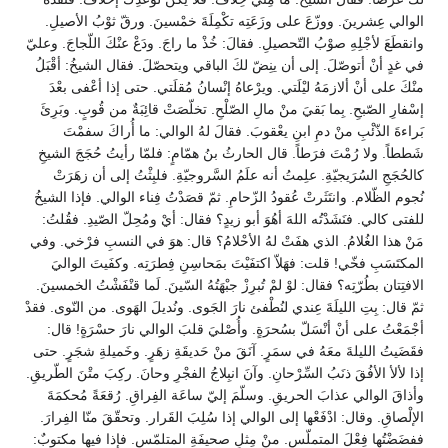
الوالي عِشرينَ. ووزّعَ على وزَعَتِه تكْمِلَةَ خمْسينَ. ورقّ ثوْبُ الأصيلِ.
وانقطَعَ لأجْلِهِ صوْبُ التّحصيلِ. فقالَ: خُذْ ما راجَ. ودَعْ عنْكَ اللّجاجَ. وعليّ
في غدٍ أنْ أتوصّلَ. إلى أن ينِضّ لكَ الباقي ويتحصّلَ. فقال الشيخُ: أقْبَلُ
منْكَ على أنْ ألازمَهُ ليْلَتي. ويرْعاهُ إنْسانُ مُقلَتي. حتى إذا أعْفى بعْدَ
إسْفارِ الصّبحِ. بِما بَقيَ منْ مالِ الصّلْحِ. تخلّصَتْ قائِبَةٌ من قُوبٍ. وبَرِئَ
بَراءةَ الذّئْبِ منْ دمِ ابنِ يعْقوبَ. فقالَ لهُ الوالي: ما أُراكَ سفمْتَ
شَططاً. ولا رُمْتَ فرَطاً. قال الحارثُ بنُ همّامٍ: فلمّا رأيتُ حُجَجَ الشيخِ
كالحُجَجِ السُرَيجيّةِ. علِمتُ أنه علَمُ السَّروجيّةِ. فلبِثْتُ إلى أن زهَرَتْ
نُجوم الظّلام. وانتَثَرتْ عُقودُ الزّحامِ. ثمّ قصَدْتُ فِناء الوالي. فإذا الشيخُ
للفتى كالي. فنَشَدْتُه اللهَ أهُوَ أبو زيدٍ؟ فقال: أيْ ومُحِلّ الصّيدِ. فقُلتُ:
مَنْ هذا الغُلامُ. الذي هفَتْ لهُ الأحْلامُ؟ قال: هوَ في النسبِ فرْخي. وفي
المكتَسَبِ فخّي! قلت: فهَلاّ اكتفَيْتَ بمَحاسِنِ فِطرَتِه. وكفَيتَ الواليَ
الافتِتان بطُرّتِه؟ فقال: لوْ لمْ تُبرِزْ جبْهَتُهُ السّينَ. لَما قنْفَشْتُ الخمسينَ.
ثمّ قال: بِتِ الليلَةَ عِندي لنُطْفئ نارَ الجَوى. ونُديلَ الهَوى. من النّوى. فقدْ
أجْمَعْتُ على أنْ أنْسَلّ بسُحرَةٍ. وأُصْليَ قلبَ الوالي نارَ حسْرَةٍ! قال:
فقَضَيتُ الليلةَ معَهُ في سمَرٍ. آنَقَ منْ حَديقَةِ زهَرٍ. وخَميلةِ شجَرٍ. حتى
إذا لألأ الأفُقَ ذنَبُ السِّرْحانِ. وآنَ انبِلاجُ الفجْرِ وحانَ. ركِبَ متْنَ الطّريقِ.
وأذاقَ الوالي عذابَ الحريقِ. وسلّمَ إليّ ساعَة الفِراقِ. رُقعَةً مُحكمَةَ
الإلْصاقِ. وقال: ادْفَعْها إلى الوالي إذا سُلِبَ القَرار. وتحقّقَ منّا الفِرارَ.
ففضَضْتُها فِعْلَ المتملّسِ. منْ مِثلِ صحيفَةِ المتلمّسِ. فإذا فيها مكتوبٌ: