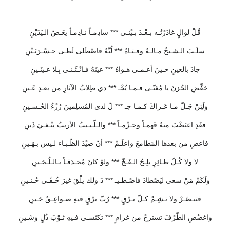
قُلْ لوالٍ غادَرْتُـه بـعْـدَ بـيْنـي *** سادِمـاً نـادِمـاً يعَـضّ الـيَدَيْنِ
سلَـبَ الـشـيخُ مـالـهُ وفـتـاهُ *** لُبَّهُ فاصْطَلى لَظـى حـسْـرَتَـيْنِ
جادَ بالعينِ حـينَ أعـمـى هـواهُ *** عينَهُ فـانْـثَـنـى بِـلا عـينَـينِ
خفِّضِ الحُزنَ يا مُعَنّـى فـمـا يُجْـ *** دي طِلابُ الآثارِ من بعـدِ عَـينِ
ولَئِنْ جَـلّ مـا عَـراكَ كـمـا جـ *** لّ لدى المُسلِمينَ رُزْءُ الحُـسـينِ
فقَدِ اعتَضْتَ منهُ فَهمـاً وحـزْمـاً *** والـلّـبـيبُ الأريبُ يبْـغـيَ ذَينِ
فاعصِ من بعدها المَطامعَ واعلَـمْ *** أنّ صيْدَ الظّـبـاء لـيس بـهَـينِ
لا ولا كُـلّ طـائِرٍ يلِـجُ الـفَـخّ *** ولوْ كانَ مُحـدَقـاً بـالـلُـجَـينِ
ولَكَمْ مَنْ سعى ليَصْطادَ فاصْـطـيـ *** دَ ولك يلْقَ غيرَ خُـفّـي حُـنـينِ
فتبـصّـرْ ولا تـشِـمْ كـلّ بـرْقٍ *** رُبّ برْقٍ فيهِ صـواعِـقُ حَـينِ
واغضُضِ الطّرْفَ تسترحْ من غرامٍ *** تكتَسـي فـيهِ ثـوْبَ ذُلٍ وشَـينِ