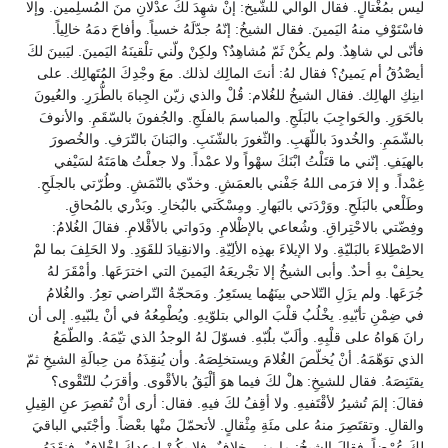
ليس بمُغْتالٍ. فقال الوالي للشّيخ: إنْ شهِدَ لكَ عدْلانِ منَ المُسلِمين. وإلا
فاسْتَوْفِ منهُ اليَمينَ. فقال الشيخُ: إنّهُ جدّلَهُ خسياً. وأفاحَ دمَهُ خالِياً.
فأنّى لي شاهِدٌ. ولم يكُنْ ثَمّ مُشاهِدٌ؟ ولكِنْ ولّني تلْقينَهُ اليَمينَ. ليَبينَ لكَ
أيصْدُقُ أم يَمينُ؟ فقال لهُ: أنتَ المالِك لذلك. معَ وجْدِكَ المُتَهالِك. على
ابنِكِ الهالِك. فقال الشيخُ للغُلام: قُلْ والذي زيّن الجِباهَ بالطُّرَرِ. والعُيونَ
بالحَوَرِ. والحَواجِبَ بالبَلَجِ. والمباسمَ بالفلَجِ. والجُفونَ بالسّقَمِ. والأنوفَ
بالشّمَمِ. والخُدودَ باللّهَبِ. والثّغورَ بالشّنَبِ. والبَنانَ بالتّرَفِ. والخُصورَ
بالهيَفِ. إنّني ما قتَلْتُ ابْنَكَ سهْواً ولا عمْداً. ولا جعلْتُ هامَتَهُ لسَيْفي
غِمْداً. و إلا فرَمى اللهُ جَفْني بالعمَشِ. وخدّي بالنّمَشِ. وطُرّتي بالجلَحِ.
وطَلْعي بالبَلَحِ. ووَرْدَتي بالبَهارِ. ومِسْكَتي بالبُخارِ. وبَدْري بالمُحاقِ.
وفِضّتي بالاحْتِراقِ. وشُعاعي بالإظْلامِ. ودَواتي بالأقْلامِ. فقالَ الغُلامُ:
الاصْطِلاءَ بالبَليّةِ. ولا الإيلاءَ بهذِه الألِيّةِ. والانقِيادَ للقَوَدِ. ولا الحَلِفَ بما لمْ
يحلِفْ بهِ أحدٌ. وأبى الشيخُ إلا تجْريعَهُ اليَمينَ التي اخترَعَها. وأمْقَرَ لهُ
جُرَعَها. ولم يزَلِ التّلاحي بينَهُما يستَعِرُ. ومَحجّةُ التّراضي تعِرُ. والغُلامُ
في ضِمْنِ تأبّيهِ. يخْلُبُ قلْبَ الوالي بتلوّيهِ. ويُطْمِعُهُ في أنْ يلبّيهِ. إلى أن
رانَ هَواهُ على قلْبِهِ. وألَبّ بلُبّهِ. فسوّلَ لهُ الوجدُ الذي تيّمَهُ. والطّمَعُ
الذي توَهّمَهُ. أنْ يُخلّصَ الغُلامَ ويستخلِصَهُ. وأن يُنقِذَهُ من حِبالَةِ الشيخِ ثمّ
يقتَنِصَهُ. فقال للشيخِ: هلْ لكَ فيما هوَ ألْيَقُ بالأقْوى. وأقرَبُ للتّقْوى؟
فقالَ: إلمَ تُشيرُ لأقْتَفيهِ. ولا أقِفُ لكَ فيهِ. فقال: أرى أنْ تُقصِرَ عنِ القِيلِ
والقالِ. وتقتَصِرَ منهُ على مئَةِ مِثْقالٍ. لأتحمّلَ منْها بعْضاً. وأجْتَبي الباقيَ
لكَ عُرْضاً. فقالَ الشيخُ: ما مِني خِلافٌ. فلا يكُنْ لوعدِكَ إخْلافٌ. فنقَدَهُ