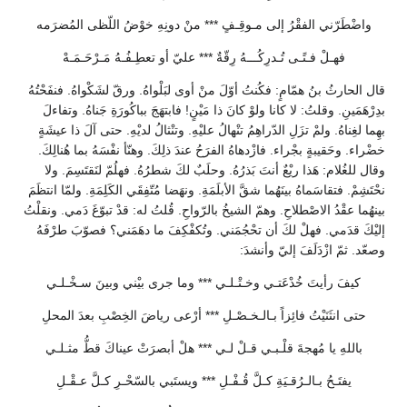
واضْطَرّني الفقْرُ إلى مـوقِـفٍ *** منْ دونِهِ خوْضُ اللّظى المُضرَمه
فهـلْ فـتًـى تُـدرِكُـــهُ رِقّةٌ *** عليّ أو تعطِـفُـهُ مَـرْحَـمَـهْ
قال الحارثُ بنُ همّامٍ: فكُنتُ أوّلَ منْ أوى لبَلْواهُ. ورقّ لشَكْواهُ. فنفَحْتُهُ
بدِرْهَمَينِ. وقلتُ: لا كانا ولوْ كانَ ذا مَيْنٍ! فابتهَجَ بباكُورَةِ جَناهُ. وتفاءلَ
بهِما لغِناهُ. ولمْ تزَلِ الدّراهِمُ تنْهالُ عليْهِ. وتنْثالُ لديْهِ. حتى آلَ ذا عيشَةٍ
خضْراء. وحَقيبةٍ بجْراء. فازْدهاهُ الفرَحُ عندَ ذلِكَ. وهنّأ نفْسَهُ بما هُنالِكَ.
وقال للغُلام: هَذا ريْعٌ أنتَ بَذرُهُ. وحلَبٌ لكَ شطرُهُ. فهلُمّ لنَقتَسِمَ. ولا
نحْتَشِمْ. فتقاسَماهُ بينَهُما شقَّ الأبلَمَةِ. ونهَضا مُتّفِقَي الكَلِمَةِ. ولمّا انتظَمَ
بينهُما عقْدُ الاصْطلاحِ. وهمّ الشيخُ بالرّواحِ. قُلتُ له: قدْ تبوّغَ دَمي. ونقلْتُ
إليْكَ قدَمي. فهلْ لكَ أن تحْجُمَني. وتُكفْكِفَ ما دهَمَني؟ فصوّبَ طرْفَهُ
وصعّد. ثمّ ازْدَلَفَ إليّ وأنشدَ:
كيفَ رأيتَ خُدْعَتـي وخـتْـلـي *** وما جرى بيْني وبينَ سـخْـلـي
حتى انثَنَيْتُ فائِزاً بـالـخـصْـلِ *** أرْعى رياضَ الخِصْبِ بعدَ المحلِ
باللهِ يا مُهجةَ قلْـبـي قـلْ لـي *** هلْ أبصرَتْ عيناكَ قطُّ مثـلـي
يفتَـحُ بـالـرُقـيَةِ كـلَّ قُـفْـلِ *** ويستَبي بالسّحْـرِ كـلَّ عـقْـلِ