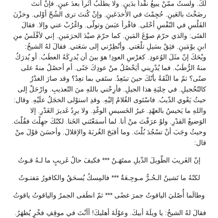
لَكَ. ولستُ ممّنْ يبيعُ نقْداً بدَينٍ. ولا يطلُبُ أثَراً بعدَ عينٍ. فإنْ أنتَ
رضَخْتَ بالعَينِ. حُجِمْتَ في الأخدَعَينِ. وإنْ كُنتَ ترى الشُحّ أوْلى. وخزْنَ
الفَلْسِ في النّفْسِ أحْلى. فاقْرأ عبَسَ وتولّى. واغْرُبْ عني وإلا. فقالَ
الفتَى: والذي حرّمَ صوْغَ المَينِ. كما حرّمَ صيْدَ الحرَمَينِ. إني لأفْلَسُ منِ
ابنِ يوْمَينِ. فثِقْ بسَيلِ تلْعَتي. وأنْظِرْني إلى سَعَتي. فقالَ لهُ الشيخُ:
ويْحَكَ إنّ مثَلَ الوُعودِ. كغرْسِ العودِ! هوَ بينَ أن يُدرِكَهُ العطَبُ. أو يُدرَكُ
منهُ الرُّطَبُ. فما يُدْرِيني أيَحْصُلُ منْ عودِكَ جَنًى. أم أحصُلُ منهُ على
ضنًى؟ ثمّ ما الثّقَةُ بأنّكَ حينَ تبتَعِدُ. ستَفي بما تعِدُ؟ وقد صارَ الغدْرُ
كالتّحْجيلِ. في حِليَةِ هذا الجيلِ. فأرِحْني باللهِ منَ التّعذيبِ. وارْحَلْ إلى
حيثُ يَعْوي الذّيبُ. فاسْتَوى الغُلامُ إليْهِ. وقدِ استوْلى الخجَلُ علَيْهِ. وقال:
واللهِ ما يَخيسُ بالعهْدِ. غيرُ الخَسيسِ الوغْدِ. ولا يرِدُ غَديرَ الغَدْرِ. إلا
الوَضيعُ القدْرِ. ولوْ عرَفْتَ منْ أنا. لما أسمَعْتَني الخَنا. لكنّكَ جهِلْتَ فقُلْتَ.
وحيثُ وجَبَ أنْ تسْجُدَ بُلْتَ. وما أقبَحَ الغُربَةَ والإقلالَ. وأحسَنَ قوْلَ منْ
قال:
إنّ الغَريبَ الطّويلَ الذّيلِ ممتَهَـنٌ *** فكيفَ حالُ غَريبٍ ما لـهُ قـوتُ
لكنّهُ ما تَشينُ الـحُـرُّ مـوجِـعَةٌ *** فالمِسكُ يُسحَقُ والكافورُ مَفتـوتُ
وطالَما أُصْليَ الياقوتُ جمرَ غضًى *** ثمّ انطَفى الجمرُ والياقوتُ ياقوتُ
فقالَ لهُ الشيخُ: يا ويلَةَ أبيكَ. وعوْلَةَ أهليكَ! أأنْتَ في موقِفِ فخْرٍ يُظهَرُ.