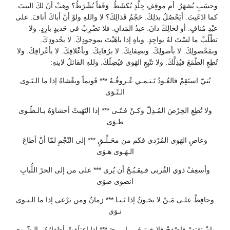
وحسَبٍ يُشهَرُ. أم موقِفِ جِلْدٍ يُكشَطُ. وَقَفاً يُشْرَطُ؟ وهبْ أنّ لكَ البيتَ.
كما ادّعَيتَ. أيَحْصُلُ بذلِكَ. حَجْمُ قَذالِكَ؟ لا واللهِ ولوْ أنّ أباكَ أنافَ. على
عبْدِ مُنافٍ. أو لخالِكَ دانَ. عبدُ المَدانِ. فلا تضْرِبْ في حَديدٍ بارِدٍ. ولا
تطْلُبْ ما لسْتَ لهُ بواجِدٍ. وباهِ إذا باهَيْتَ بموجودِكَ. لا بحُدودِكَ.
وبمَحْصولِكَ. لا بأصولِكَ. وبصِفاتِكَ. لا برُفاتِكَ. وبأعْلاقِكَ. لا بأعْراقِكَ. ولا
تُطِعِ الطّمَعَ فيُذِلَّكَ. ولا تتّبِعِ الهَوى فيُضِلّكَ. وللهِ القائلُ لابنِهِ:
بُنيّ استَقِمْ فالعُـودُ تَـنـمـي عُـروقُـهُ *** قَويماً ويغْشاهُ إذا ما الـتَـوى
الـتّـوَى
ولا تُطِعِ الحِرْصَ المُـذِلّ وكـنْ فـتًـى *** إذا التَهَبتْ أحشاؤهُ بـالـطّـوى
طـوَى
وعاصِ الهَوى المُرْدي فكم من محَـلِّـقٍ *** إلى النّجْمِ لمّا أنْ أطاعَ
الـهَـوى هـوَى
وأسعِفْ ذوي القُربى فـيقـبُـحُ أن يُرى *** على من إلى الحرّ اللُّبابِ
انضوى ضوَى
وحافِظْ علـى مَـنْ لا يخـونُ إذا نَـبـا *** زمانٌ ومن يرْعى إذا ما الـنـوى
نـوَى
وإنْ تقتدرْ فاصْفحْ فلا خيرَ فـي امـرِئٍ *** إذا اعتلَقتْ أظفارُهُ بـالـشّـوى