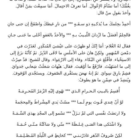
يغُمُّكَ! أما تسْأمُ الإعْوالَ. أما تعرِفُ الاحتِمالَ. أمَا سمِعْتَ بمَنْ أقالَ.
وأخذَ بقولِ منْ قال:
أخمِدْ بحِلمكَ مـا يُذكـيهِ ذو سـفَـهٍ *** من نارِ غيظكَ واصْفَحْ إن جنى جانِ
فالحِلمُ أفضَلُ ما ازْدانَ اللّبـيبُ بـهِ *** والأخذُ بالعَفوِ أحْلى ما جَنـى جـانِ
فقال لهُ الغُلام: أمَا إنّكَ لو ظهرْتَ على عيْشيَ المُنكَدِرِ. لعَذَرْتَ في
دمْعيَ المُنهَمِرِ. ولكِنْ هانَ على الأملَسِ ما لاقَى الدّبِرُ. ثمّ كأنّهُ نزَعَ إلى
الاستِحْياء. فأقْلَعَ عنِ البُكاء. وفاء إلى الارْعِواء. وقال للشيخِ: قدْ صِرْتُ
إلى ما اشتَهَيْتَ. فارْقَعْ ما أوْهَيتَ. فقال: هيْهاتَ شغلَتْ شِعابي جَدوايَ.
فشِمْ بارِقَ سِوايَ. ثمّ إنهُ نهضَ يستَقْري الصّفوفَ. ويستَجْدي الوُقوفَ.
ويُنشِدُ في ضِمْنِ ما هوَ يطوفُ:
أُقسِمُ بالبـيتِ الـحـرامِ الـذي *** تهْوي إليْهِ الزُمَرُ المُحـرِمَـهْ
لوْ أنّ عِندي قُـوتَ يومٍ لَـمـا *** مسّتْ يَدي المِشْراطَ والمِحجَمهْ
ولا ارتضَتْ نفْسي التي لمْ تـزَلْ *** تسْمو إلى المجْدِ بهذي السِّـمَـهْ
ولا اشْتَكى هذا الفتـى غِـلـظَةً *** منّي ولا شاكَتْهُ مـنّـي حُـمَـهْ
لكِنْ صُروفُ الدّهرِ غادَرْنـنـي *** كخابِطٍ في اللّيلَةِ المُـظـلِـمَـهْ