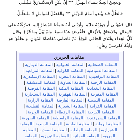
ويعجِنُ الجِـدّ بـمـاء الـهـزْلِ *** إنْ يكُنِ الإسكَنـدَريُّ قـبْـلـي
فالطّلُّ قـد يبْـدو أمـامَ الـوَبْـلِ *** والفضْلُ للـوابِـلِ لا لـلـطّـلِّ
قال: فنبّهَتْني أُرجوزَتُهُ عليْهِ. وأرَتْني أنهُ شيخُنا المُشارُ إليهِ. فقرّعْتُهُ على
الابتِذالِ. والاتِحاقِ بالأرْذالِ. فأعْرضَ عمّا سمِعَ. ولمْ يُبَلْ بِما قُرّعَ. وقال:
كُلَّ الحِذاء يحْتَذي الحافي الوَقِعُ. ثمّ قاصاني مُقاصاةَ المُهانِ. وانطلَقَ هوَ
وابنُهُ كفَرَسيْ رِهانٍ.
مقامات الحريري
المقامة الصنعانية
|
المقامة الحلوانية
|
المقامة الدينارية
|
المقامة الدمياطية
|
المقامة الكوفية
|
المقامة المراغية
|
المقامة البرقعيدية
|
المقامة المعرية
|
المقامة الإسكندرية
|
المقامة الرحبية
|
المقامة الساوية
|
المقامة الدمشقية
|
المقامة البغدادية
|
المقامة المكية
|
المقامة الفرضية
|
المقامة المغربية
|
المقامة القهقرية
|
المقامة السنجارية
|
المقامة النصيبية
|
المقامة الفارقية
|
المقامة الرازية
|
المقامة الفراتية
|
المقامة الشعرية
|
المقامة القطيعية
|
المقامة الكرجية
|
المقامة الرفطاء
|
المقامة الوبرية
|
المقامة السمرقندية
|
المقامة الواسطية
|
المقامة الصورية
|
المقامة الرملية
|
المقامة الطيبية
|
المقامة الزبيدية
|
المقامة
الشيرازية
|
المقامة الملطية
|
المقامة الصعدية
|
المقامة
المروية
|
المقامة العمانية
|
المقامة التبريزية
|
المقامة