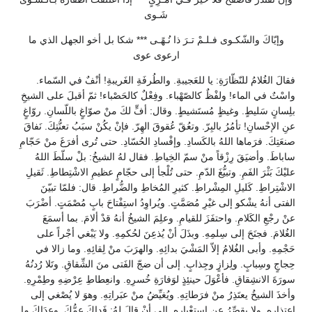
شَـوى
وإيّاكَ والشّكـوى فـلـمْ تـرَ ذا نُـهًـى *** شكا بل أخو الجهل الذي ما
ارعوى عوى
فقالَ الغُلامُ للنّظّارَةِ: يا للعَجيبةِ. والطُرفَةِ الغَريبةِ! أنْفٌ في السّماء.
واسْتٌ في الماء! ولفْظٌ كالصّهْباء. وفِعْلٌ كالحَصْباء! ثمّ أقبلَ على الشيخِ
بلِسانٍ سَليطٍ. وغيظٍ مُستَشيطٍ. وقال: أفٍّ لكَ منْ صوّاغٍ باللّسانِ. روّاغٍ
عنِ الإحْسانِ! تأمُرُ بالبِرّ. وتعُقّ عُقوقَ الهِرّ. فإنْ يكُنْ سبَبُ تعنُّتِكَ. نَفاقَ
صنعَتِكَ. فرَماها اللهُ بالكَسادِ. وإفْسادِ الحُسّادِ. حتى تُرى أفرَغَ منْ حَجّامِ
ساباطَ. وأضيَقَ رِزْقاً منْ سمّ الخِياطِ. فقال لهُ الشيخُ: بلْ سلّطَ اللهُ
عليْكَ بَثْرَ الفَمِ. وتبيُّغَ الدّمِ. حتى تُلْجأ إلى حجّامٍ عظيمِ الاشْتِطاطِ. ثَقيلِ
الاشْتِراطِ. كَليلِ المِشْراطِ. كثيرِ المُخاطِ والضُّراطِ. قال: فلمّا تبيّنَ
الفتى أنهُ يشْكو إلى غيْرِ مُصَمَّتٍ. ويُراوِدُ استِفْتاحَ بابٍ مُصْمَتٍ. أضْرَبَ
عنْ رجْعِ الكَلامِ. واحتفَزَ للقيامِ. وعلِمَ الشيخُ أنهُ قدْ ألامَ. بما أسمَعَ
الغُلامَ. فجنَحَ إلى سِلمِهِ. وبذَلَ أنْ يُذعِنَ لحُكمِهِ. ولا يَبْغي أجْراً على
حَجْمِهِ. وأبى الغُلامُ إلاّ المَشْيَ بدائِهِ. والهرَبَ منْ لِقائِهِ. وما زالا في
حِجاجٍ وسِبابٍ. ولِزازٍ وجِذابٍ. إلى أن ضجّ الفَتى منَ الشِّقاقِ. وتَلا رُدنُهُ
سورَةَ الانشِقاقِ. فأعْوَلَ حينئِذٍ لوَفارَةِ خُسرِهِ. وانعِطاطِ عِرْضِهِ وطِمْرِهِ.
وأخذَ الشيخُ يعتَذِرُ منْ فرَطاتِهِ. ويُغيِّضُ منْ عبَراتِهِ. وهوَ لا يُصْغي إلى
اعتِذارِهِ. ولا يقصِّرُ عنِ استِعْبارِهِ. إلى أنْ قالَ لهُ: فَداكَ عمُّكَ. وعدَاكَ ما