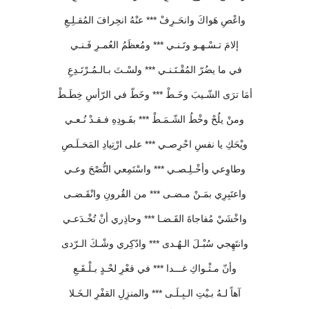
واعْصِ هَواكَ وانحَـرِفْ *** عنْهُ انحِرافَ المُقـلِـعِ
إلامَ تـسْـهـو وتَـنـي *** ومُعظَمُ العُمـرِ فَـنـي
في ما يضُرّ المُقْـتَـنـي *** ولسْـتَ بـالـمُـرْتَـدِعِ
أمَا ترَى الشّـيبَ وخَـطْ *** وخَطّ في الرّأسِ خِطَـطْ
ومنْ يلُحْ وخْطُ الشّـمَـطْ *** بفَـودِهِ فـقـدْ نُـعـي
ويْحَكِ يا نفسِ احْرِصـي *** على ارْتِيادِ المَخـلَـصِ
وطاوِعي وأخْـلِـصـي *** واسْتَمِعي النُّصْحَ وعـي
واعتَبِرِي بمَـنْ مـضـى *** من القُرونِ وانْقَـضـى
واخْشَيْ مُفاجاةَ القَـضـا *** وحاذِري أنْ تُخْـدَعـي
وانتَهِجي سُبْـلَ الـهُـدى *** وادّكِري وشْـكَ الـرّدى
وأنّ مـثْـواكِ غـــدا *** في قعْرِ لحْـدٍ بـلْـقَـعِ
آهاً لـهُ بـيْتِ الـبِـلَـى *** والمنزِلِ القفْرِ الـخَـلا