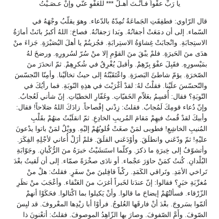
يا رَبِّ عفْواً فـأنْـتَ أهـلٌ *** للعَفْوِ عنّي وإنْ عـصَـيْتُ
قال الرّاوي: فطفِقَتِ الجَماعَةُ تُمِدّهُ بالدّعاء. وهوَ يقلّبُ وجْهَهُ في
السّماء. إلى أن دمَعَتْ أجفانُهُ. وبَدا رَجفانُهُ. فصاحَ: اللهُ أكبرُ بانَتْ أمارَةُ
الاستِجابَةِ. وانْجابَتْ غِشاوَةُ الاستِرابَةِ. فجُزيتُمْ يا أهلَ البُصَيْرَةِ. جَزاءَ منْ
هدَى منَ الحَيرَةِ. فلمْ يبْقَ منَ القوْمِ إلا منْ سُرّ لسُرورِهِ. ورضخَ لهُ
بمَيْسورِهِ. فقَبِلَ عفْوَ بِرّهِمْ. وأقبلَ يُغْرِقُ في شُكرِهِمْ. ثمّ انحدَرَ منَ
الصّخرَةِ. يؤمّ شاطئَ البَصرَةِ. واعْتَقَبْتُهُ إلى حيثُ تخالَيْنا. وأمِنّا التّجسّسَ
والتّحسّسَ علَيْنا. فقلْتُ لهُ: لقدْ أغْرَبْتَ في هذِهِ النّوبَةِ. فما رأيُكَ في
التّوبَةِ؟ فقال: أُقسِمُ بعَلاّمِ الخَفيّاتِ. وغَفّارِ الخطيّاتِ. إنّ شأني لَعُجابٌ.
وإنّ دُعاء قومِكَ لَمُجابٌ. فقلتُ: زِدْني إفْصاحاً. زادَكَ اللهُ صَلاحاً! فقال:
وأبيكَ لقدْ قُمتُ فيهِمْ مَقامَ المُريبِ الخادِعِ. ثمّ انقلَبْتُ منهُمْ بقَلْبِ
المُنيبِ الخاشِعِ! فطوبى لمَنْ صغَتْ قُلوبُهُمْ إليْهِ. وويْلٌ لمَنْ باتوا يدْعونَ
عليْهِ! ثمّ ودّعَني وانطلَقَ. وأوْدَعَني القلَقَ. فلمْ أزَلْ أُعاني لأجْلِهِ الفِكَرَ.
وأتشوّفُ إلى خِبرَةِ ما ذكرَ. وكلّما استَنشَيْتُ خبرَهُ منَ الرُّكْبانِ. وجَوّابَةِ
البُلْدانِ. كُنتُ كمَنْ حاوَرَ عجْماء. أو نادَى صخْرَةً صمّاء. إلى أن لَقيتُ بعْدَ
تَراخي الأمَدِ. وتَراقي الكَمَدِ. ركْباً قافِلينَ منْ سفَرٍ. فقلتُ: هلْ منْ
مُغرِّبَةِ خبَرٍ؟ فقالوا: إنّ عندَنا لخَبراً أغرَبَ منَ العَنْقاء. وأعْجَبَ منْ نظَرِ
الزّرْقاء. فسألتُهُمْ إيضاحَ ما قالوا. وأنْ يَكيلوا بما اكْتالوا. فحَكَوْا أنهمْ
ألمّوا بسَروجَ. بعْدَ أنْ فارقَها العُلوجُ. فرأوْا أبا زيْدِها المعْروفَ. قد لبِسَ
الصّوفَ. وأَمَّ الصّفوفَ. وصارَ بها الزّاهِدُ الموصوفَ. فقلتُ: أتعْنونَ ذا