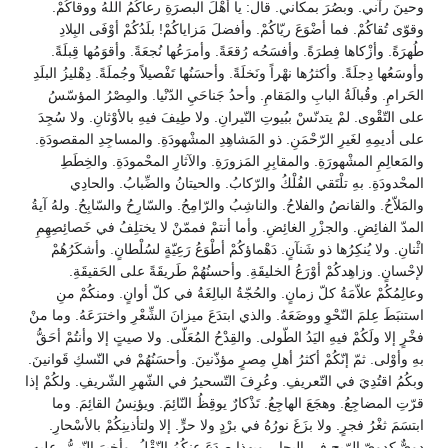
وحينَ رآني. وبصُرَ بمكاني. قال: يا أهْلَ البصرَةِ رعاكُمُ اللهُ ووقاكُمْ.
وقوّى تُقاكُمْ. فما أضْوَعَ ريّاكُمْ. وأفضلَ مَزاياكُمْ! بلَدُكُمْ أوْفَى البِلادِ
طُهرَةً. وأزْكاها فِطرَةً. وأفسَحُه رُقعَةً. وأمرَعُها نُجعَةً. وأقوَمُها قِبلَةً.
وأوسَعُها دِجلَةً. وأكثرُها نهْراً ونَخلَةً. وأحسَنُها تَفْصيلاً وجُملَةً. دِهْليزُ البلَدِ
الحَرامِ. وقُبالَةُ البابِ والمَقامِ. وأحدُ جَناحَيِ الدّنْيا. والمِصْرُ المؤسّسُ
على التّقْوى. لمْ يتدنّسْ ببُيوتِ النّيرانِ. ولا طِيفَ فيهِ بالأوْثانِ. ولا سُجِدَ
على أديمِهِ لغَيرِ الرّحْمَنِ. ذو المَشاهِدِ المشْهودَةِ. والمساجِدِ المقصودَةِ.
والمَعالِمِ المشْهورَةِ. والمقابِرِ المَزورَةِ. والآثارِ المحْمودَةِ. والخِطَطِ
المحْدودَةِ. بهِ تلْتَقي الفُلْكُ والرّكابُ. والحيتانُ والضِّبابُ. والحادِي
والمَلاّحُ. والقانصُ والفلاحُ. والناشِبُ والرّامِحُ. والسّارِحُ والسّابِحُ. ولهُ آيةُ
المدّ الفائِضِ. والجزْرِ الغائِضِ. وأما أنتمْ فممّنْ لا يختلِفُ في خَصائِصِهِمِ
اثْنانِ. ولا يُنكِرُها ذو شَنآنٍ. دَهْماؤكُمْ أطْوَعُ رَعِيّةٍ لسُلْطانٍ. وأشكَرُهُمْ
لإحْسانٍ. وزاهِدكُمْ أوْرَعُ الخليقَةِ. وأحسنُهُمْ طَريقَةً على الحَقيقَةِ.
وعالِمُكُمْ علاّمَةُ كلّ زمانٍ. والحُجّةُ البالِغَةُ في كلّ أوانٍ. ومنكُمْ منِ
استنبَطَ عِلمَ النّحْوِ ووضَعَهُ. والذي ابتدَعَ ميزانَ الشِّعْرِ واخترَعَهُ. وما منْ
فخْرٍ إلا ولَكُمْ فيهِ اليَدُ الطّولى. والقِدْحُ المُعَلّى. ولا صيتٍ إلا وأنتُمْ أحَقُّ
بهِ وأوْلى. ثمّ إنّكُمْ أكثرُ أهلِ مِصرٍ مؤذّنينَ. وأحسَنُهُمْ في النّسكِ قَوانينَ.
وبكُمُ اقتُدِيَ في التّعريفِ. وعُرِفَ التّسحيرُ في الشّهرِ الشّريفِ. ولكُمْ إذا
قرّتِ المضاجِعُ. وهجَعَ الهاجِعُ. تَذْكارٌ يوقِظُ النّائِمَ. ويؤنِسُ القائِمَ. وما
ابتسَمَ ثغْرُ فجرٍ. ولا بزَغَ نورُهُ في برْدٍ ولا حرٍّ. إلا ولتأذينِكُمْ بالأسْحارِ.
دويٌّ كدويّ الرّيحِ في البِحارِ. وبِهذا صدَعَ عنكُمُ النّقْلُ. وأخبرَ النّبيُّ، عليهِ