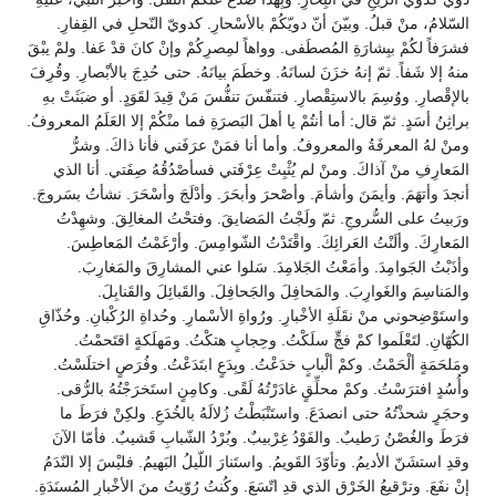
السّلامُ، منْ قبلُ. وبيّنَ أنّ دويّكُمْ بالأسْحارِ. كدويّ النّحلِ في القِفارِ.
فشرَفاً لكُمْ ببِشارَةِ المُصطَفى. وواهاً لمِصرِكُمْ وإنْ كانَ قدْ عَفا. ولمْ يبْقَ
منهُ إلا شَفاً. ثمّ إنهُ خزَنَ لسانَهُ. وخطَمَ بيانَهُ. حتى حُدِجَ بالأبْصارِ. وقُرِفَ
بالإقْصارِ. ووُسِمَ بالاستِقْصارِ. فتنفّسَ تنفُّسَ مَنْ قِيدَ لقَوَدٍ. أو ضبَثَتْ بهِ
براثِنُ أسَدٍ. ثمّ قال: أما أنتُمْ يا أهلَ البَصرَةِ فما منْكُمْ إلا العَلَمُ المعروفُ.
ومنْ لهُ المعرفَةُ والمعروفُ. وأما أنا فمَنْ عرَفَني فأنا ذاكَ. وشرُّ
المَعارِفِ منْ آذاكَ. ومنْ لم يُثْبِتْ عِرْفَتي فسأصْدُقُهُ صِفَتي. أنا الذي
أنجدَ وأتهَمَ. وأيمَنَ وأشأمَ. وأصْحرَ وأبحَرَ. وأدْلَجَ وأسْحَرَ. نشأتُ بسَروجَ.
ورَبيتُ على السُّروجِ. ثمّ ولَجْتُ المَضايقَ. وفتحْتُ المغالِقَ. وشهِدْتُ
المَعارِكَ. وألَنْتُ العَرائِكَ. واقْتَدْتُ الشّوامِسَ. وأرْغَمْتُ المَعاطِسَ.
وأذَبْتُ الجَوامِدَ. وأمَعْتُ الجَلامِدَ. سَلوا عني المشارِقَ والمَغارِبَ.
والمَناسِمَ والغَوارِبَ. والمَحافِلَ والجَحافِلَ. والقَبائِلَ والقَنابِلَ.
واستَوْضِحوني منْ نقَلَةِ الأخْبارِ. ورُواةِ الأسْمارِ. وحُداةِ الرُكْبانِ. وحُذّاقِ
الكُهّانِ. لتَعْلَموا كمْ فجٍّ سلَكْتُ. وحِجابٍ هتكْتُ. ومَهلَكةٍ اقتَحمْتُ.
ومَلحَمَةٍ ألْحَمْتُ. وكمْ ألْبابٍ خدَعْتُ. وبِدَعٍ ابتَدَعْتُ. وفُرَصٍ اختلَسْتُ.
وأُسُدٍ افترَسْتُ. وكمْ محلِّقٍ غادَرْتُهُ لَقًى. وكامِنٍ استَخرَجْتُهُ بالرُّقى.
وحجَرٍ شحذْتُهُ حتى انصدَعَ. واستَنْبَطْتُ زُلالَهُ بالخُدَعِ. ولكِنْ فرَطَ ما
فرَطَ والغُصْنُ رَطيبٌ. والفَوْدُ غِرْبيبٌ. وبُرْدُ الشّبابِ قَشيبٌ. فأمّا الآنَ
وقدِ استشَنّ الأديمُ. وتأوّدَ القَويمُ. واستَنارَ اللّيلُ البَهيمُ. فليْسَ إلا النّدَمُ
إنْ نفَعَ. وترْقيعُ الخَرْقِ الذي قدِ اتّسَعَ. وكُنتُ رُوّيتُ منَ الأخْبارِ المُسنَدَةِ.