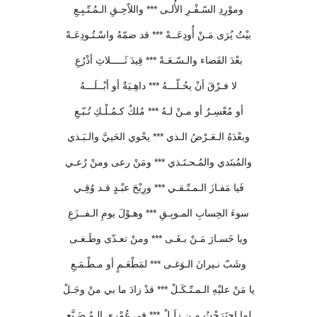
وموْرِدِ السّـفْـرِ الأُلـى *** واللاّحِـقِ الـمُـتّـبِـعِ
بيْتٌ يُرَى مَـنْ أُودِعَــهْ *** قد ضمّهُ واسْـتُـودِعَـهْ
بعْدَ الفَضاء والـسّـعَـهْ *** قِيدَ ثَـــــلاثِ أذْرُعِ
لا فـرْقَ أنْ يحُـلّـــهُ *** داهِـيَةٌ أو أبْــلَـــهُ
أو مُعْسِـرٌ أو مـنْ لـهُ *** مُلكٌ كـمُـلْـكِ تُـبّـعِ
وبعْدَهُ الـعَـرْضُ الـذي *** يحْوي الحَييَّ والـبَـذي
والمُبتَدي والمُـحـتَـذي *** ومَنْ رعى ومنْ رُعـي
فَيا مَفـازَ الـمـتّـقـي *** ورِبْحَ عبْـدٍ قـد وُقِـي
سوءَ الحِسابِ المـوبِـقِ *** وهـوْلَ يومِ الـفــزَعِ
ويا خَسـارَ مَـنْ بـغَـى *** ومنْ تعـدّى وطَـغـى
وشَبّ نـيرانَ الـوَغـى *** لمَطْعَـمٍ أو مـطْـمَـعِ
يا مَنْ عليْهِ الـمـتّـكَـلْ *** قدْ زادَ ما بي منْ وجَـلْ
لِما اجتَرَحْتُ مـن زلَـلْ *** في عُمْري الـمُـضَـيَّعِ