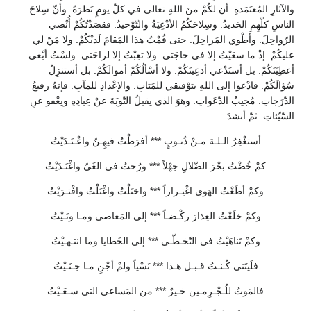
والآثارِ المُعتَمَدةِ. أن لكُمْ منَ اللهِ تعالى في كلّ يومٍ نَظرَةً. وأنّ سِلاحَ
الناسِ كلّهِمِ الحَديدُ. وسِلاحَكُمُ الأدْعِيَةُ والتّوْحيدُ. فقصَدْتُكُمْ أُنْضي
الرّواحِلَ. وأطْوي المَراحِلَ. حتى قُمْتُ هذا المَقامَ لَديْكُمْ. ولا مَنّ لي
عليكُمْ. إذْ ما سعَيْتُ إلا في حاجَتي. ولا تعِبْتُ إلا لراحَتي. ولسْتُ أبْغي
أعطِيَتَكُمْ. بل أستَدْعي أدعِيتَكُمْ. ولا أسْألُكُمْ أموالَكُمْ. بل أستنزِلُ
سُؤالَكُمْ. فادْعوا إلى اللهِ بتوْفيقي للمَتابِ. والإعْدادِ للمآبِ. فإنهُ رفيعُ
الدّرَجاتِ. مُجيبُ الدّعَواتِ. وهوَ الذي يقبلُ التّوبَةَ عنْ عِبادِهِ ويعْفو عنِ
السّيّئاتِ. ثمّ أنشدَ:
أستغْفِرُ الـلـهَ مـنْ ذُنـوبٍ *** أفرَطْتُ فيهِـنّ واعْـتَـدَيْتُ
كمْ خُضْتُ بحْرَ الضّلالِ جهْلاً *** ورُحتُ في الغَيّ واغْتَـدَيْتُ
وكمْ أطَعْتُ الهَوى اغْتِـراراً *** واختَلْتُ واغْتَلْتُ وافْتـرَيْتُ
وكمْ خلَعْتُ العِذارَ ركْـضـاً *** إلى المَعاصي ومـا ونَـيْتُ
وكمْ تَناهَيْتُ في التّخـطّـي *** إلى الخَطايا وما انتـهـيْتُ
فلَيتَني كُـنـتُ قـبـل هـذا *** نَسْياً ولمْ أجْنِ مـا جـنَـيْتُ
فالمَوتُ للُـجْـرِمـين خـيرٌ *** من المَساعي التي سـعَـيْتُ