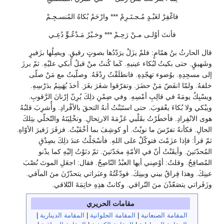
فاغْفِرْ لعَبْـدٍ مُـجـتَـرِمْ *** وارْحَمْ بُكاهُ المُنسـجِـمْ
فأنتَ أوْلـى مـنْ رَحِـمْ *** وخـيْرُ مَـدْعُـوٍّ دُعِـي
قال الحارثُ بنُ همّامٍ: فلمْ يزَلْ يرَدّدُها بصوتٍ رقيقٍ. ويصِلُها بزَفيرٍ
وشَهيقٍ. حتى بكيتُ لبُكاء عينيهِ. كَما كُنتُ منْ قبلُ أبكي عليْهِ. ثمّ برزَ
إلى مسجِدِهِ. بوُضوء تهجّدِهِ. فانطلَقْتُ رِدْفَهُ. وصلّيتُ مع مَنْ صلّى
خلفهُ. ولمّا انفَضّ مَنْ حضَرَ. وتفرّقوا شغَرَ بغَرَ. أخذَ يُهَينِمُ بدَرْسِهِ.
ويسْبِكُ يومَهُ في قالِبِ أمْسِهِ. وفي ضِمْنِ ذلِكَ يُرِنّ إرْنانَ الرَّقوبِ.
ويبْكي ولا بُكاءَ يعْقوبَ. حتى استَبَنْتُ أنهُ التحقَ بالأفْرادِ. وأُشرِبَ قلبُهُ
هوى الانْفِرادِ. فأخطَرْتُ بقَلْبي عَزْمَةَ الارتِحالِ. وتخْلِيَتَهُ والتّخلّي بتِلكَ
الحالِ. فكأنهُ تفرّسَ ما نويْتُ. أو كوشِفَ بما أخْفَيْتُ. فزفَرَ زَفيرَ الأوّاهِ.
ثمّ قرأ: فإذا عزَمْتَ فتوكّلْ على اللهِ. فأسْجَلْتُ عندَ ذلِكَ بصِدْقِ
المُحدّثينَ. وأيقَنْتُ أنّ في الأمّةِ محَدّثينَ. ثمّ دنَوْتُ إليْهِ كما يدْنو
المُصافِحُ. وقلتُ: أوْصِني أيها العبْدُ النّاصِحُ. فقال: اجعَلِ الموتَ نُصْبَ
عينِكَ. وهذا فِراقُ بيني وبينِكَ. فودّعْتُهُ وعبَراتي يتحدّرْنَ منَ المآقي.
وزَفَراتي يتصَعّدْنَ منَ التّراقي. وكانتْ هذِهِ خاتِمَةَ التّلاقي.
مقامات الحريري
المقامة الصنعانية
|
المقامة الحلوانية
|
المقامة الدينارية
|