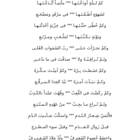
كمْ لـيلَةٍ أودَعْـتَـهـا *** مآثِمـاً أبْـدَعْـتَـهـا
لشَهوَةٍ أطَـعْـتَـهـا *** في مرْقَدٍ ومَضْجَـعِ
وكمْ خُطًى حثَثْـتَـهـا *** في خِزْيَةٍ أحْدَثْتَـهـا
وتوْبَةٍ نـكَـثْـتَـهـا *** لمَلْـعَـبٍ ومـرْتَـعِ
وكمْ تجـرّأتَ عـلـى *** ربّ السّمَواتِ العُلـى
ولـمْ تُـراقِـبْـهُ ولا *** صدَقْتَ في ما تدّعـي
وكمْ غمَـصْـتَ بِـرّهُ *** وكمْ أمِنْـتَ مـكْـرَهُ
وكـمْ نـبَـذْتَ أمـرَهُ *** نبْذَ الحِذا الـمـرقَّـعِ
وكمْ ركَضْتَ في اللّعِبْ *** وفُهْتَ عمْداً بالكَـذِبْ
ولـمْ تُـراعِ مـا يجِـبْ *** منْ عهْدِهِ الـمـتّـبَـعِ
فالْبَسْ شِـعـارَ الـنّـدمِ *** واسكُبْ شـآبـيبَ الـدّمِ
قبـلَ زَوالِ الـقـــدَمِ *** وقبلَ سوء المـصْـرَعِ
واخضَعْ خُضوعَ المُعترِفْ *** ولُذْ مَلاذَ المُـقـتـرِفْ