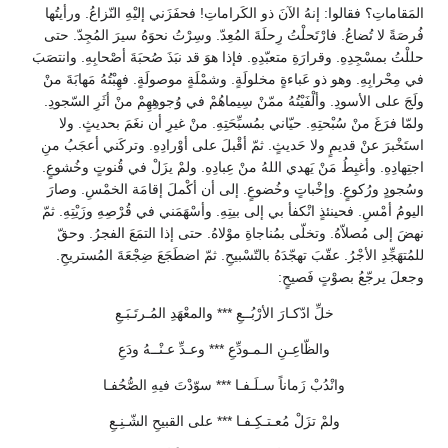
المَقاماتِ؟ فقالوا: إنهُ الآنَ ذو الكَراماتِ! فحفَزَني إليْهِ النّزاعُ. ورأيتُها
فُرصَةً لا تُضاعُ. فارْتَحلْتُ رِحلَةَ المُعِدّ. وسِرْتُ نحوَهُ سيرَ المُجِدّ. حتى
حللْتُ بمسْجِدِهِ. وقرارَةِ متعبّدِهِ. فإذا هوَ قد نبَذَ صُحبَةَ أصْحابِهِ. وانتصَبَ
في مِحْرابِهِ. وهو ذو عَباءةٍ مخلولَةٍ. وشمْلَةٍ موصولَةٍ. فهِبْتُهُ مَهابَةَ منْ
ولَجَ على الأسودِ. وألْفَيْتُهُ ممّنْ سِيماهُمْ في وُجوهِهِمْ منْ أثَرِ السّجودِ.
ولمّا فرَغَ منْ سُبْحتِهِ. حيّاني بمُسبِّحَتِهِ. منْ غيرِ أن نغَمَ بحديثٍ. ولا
استَخْبرَ عنْ قديمٍ ولا حَديثٍ. ثمّ أقْبلَ على أوْرادِهِ. وتركَني أعجَبُ منِ
اجتِهادِهِ. وأغبِطُ مَنْ يَهدي اللهُ منْ عِبادِهِ. ولمْ يزَلْ في قُنوتٍ وخُشوعٍ.
وسُجودٍ ورُكوعٍ. وإخْباتٍ وخُضوعٍ. إلى أن أكْملَ إقامَة الخمْسِ. وصارَ
اليومُ أمْسِ. فحينئذٍ انْكفأ بي إلى بيتِهِ. وأسْهَمَني في قُرْصِهِ وزَيْتِهِ. ثمّ
نهضَ إلى مُصلاّهُ. وتخلّى بمُناجاةِ موْلاهُ. حتى إذا التمَعَ الفجرُ. وحقّ
للمُتهَجِّدِ الأجْرُ. عقّبَ تهجّدَهُ بالتّسْبيحِ. ثمّ اضطَجَعَ ضِجْعَةَ المُستريحِ.
وجعلَ يرجّعُ بصوْتٍ فَصيحٍ:
خلِّ ادّكـارَ الأرْبُــعِ *** والمعْهَدِ المُـرتَـبَـعِ
والظّاعِـنِ الـمـودِّعِ *** وعـدِّ عـنْــهُ ودَعِ
وانْدُبْ زَماناً سـلَـفـا *** سوّدْتَ فيهِ الصُّحُفـا
ولمْ تزَلْ مُعـتـكِـفـا *** على القبيحِ الشّـنِـعِ