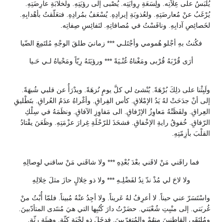
يُلْبَسُ على عِلاّتِه. ولِسَعَةِ رِوايَتِه. يُصْبى إلى رؤيَتِهِ. ولخلابَةِ عارِضَتِهِ.
يُرْغَبُ عنْ مُعارضَتِهِ. ولعُذوبَةِ إيرادِهِ. يُسْعَفُ بمُرادِهِ. فتعَلّقتُ بأهْدابِهِ.
لخَصائِصِ آدابِهِ. ونافَسْتُ في مُصافاتِهِ. لنَفائِسِ صِفاتِه.
فكُنتُ بهِ أجْلو هُمومي وأجْتَلـي *** زمانيَ طلقَ الوجْهِ مُلتَمِعَ الضّيا
أرَى قُرْبَهُ قُرْبى ومَغْناهُ غُنْـيَةً *** ورؤيَتَهُ رِيّاً ومَحْياهُ لـي حَـيا
ولَبِثْنا على ذلِكَ بُرْهَةً. يُنْشئ لي كلَّ يومٍ نُزهَةً. ويدْرَأُ عن قلبي شُبهَةً.
إلى أنْ جدَحَتْ لهُ يَدُ الإمْلاقِ. كأس الفِراقِ. وأغْراهُ عدَمُ العُراقِ. بتَطْليقِ
العِراقِ. ولفَظَتْهُ مَعاوِزُ الإرْفاقِ. الى مَفاوِزِ الآفاقِ. ونظَمَهُ في سِلْكِ
الرّفاقِ. خُفوقُ رايةِ الإخْفاقِ. فشحَذَ للرّحْلَةِ غِرارَ عزْمَتِهِ. وظَعَنَ يقْتادُ
القلْبَ بأزِمّتِهِ.
فما راقَني مَنْ لاقَني بعْدَ بُعْدِهِ *** ولا شاقَني مَنْ ساقني لوِصالِهِ
ولا لاحَ لي مُذْ ندّ نِدٌ لفَضْلِـهِ *** ولا ذو خِلالٍ حازَ مثلَ خِلالِهِ
واسْتَسَرّ عني حيناً. لا أعرِفُ لهُ عَريناً. ولا أجِدُ عنْهُ مُبيناً. فلمّا أُبْتُ منْ
غُربَتي. إلى منْبِتِ شُعْبَتي. حضَرْتُ دارَ كُتُبِها التي هيَ مُنتَدى المتأدّبينَ.
ومُلتَقَى القاطِنينَ منهُمْ والمُتغرّبينَ. فدخَلَ ذو لِحْيَةٍ كثّةٍ. وهيئَةٍ رثّةٍ.