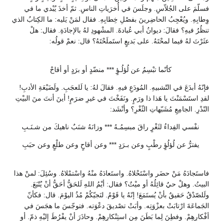
فسلّمَ على الجُلاّسِ. وجلَسَ في أُخرَياتِ الناسِ. ثمّ أخذَ يُبْدي ما في
وِطابِهِ. ويُعْجِبُ الحاضِرينَ بفصْلِ خِطابِهِ. فقال لمَنْ يَليه: ما الكِتابُ الذي
تنظُرُ فيهِ؟ فقالَ: ديوانُ أبي عُبادةَ. المشْهودِ لهُ بالإجادَةِ. فقال: هلْ
عثَرْتَ لهُ فيما لمحْتَهُ. على بَديعٍ استَملَحْتَهُ؟ قال: نعمْ قولُه:
كأنّما تبْسِمُ عن لُؤلُـؤٍ *** منضّدٍ أو برَدٍ أو أقاحْ
فإنّهُ أبدَعَ في التّشبيهِ. المُودَعِ فيهِ. فقالَ لهُ: يا لَلعجَبِ. ولَضَيْعَةِ الأدبِ!
لقدِ استَسْمَنْتَ يا هَذا ذا ورَمٍ. ونَفَخْتَ في غيرِ ضرَمٍ! أينَ أنتَ منَ البيْتِ
النّدْرِ. الجامِعِ مُشَبّهاتِ الثّغْرِ؟ وأنْشَد:
نفْسي الفِداءُ لثَغْرٍ راقَ مبسِمُـهُ *** وزانَهُ شنَبٌ ناهيكَ من شـنَـبِ
يفترُّ عن لُؤلُؤٍ رطْبٍ وعن بـرَدٍ *** وعن أقاحٍ وعن طلْعٍ وعن حبَبِ
فاستَجادَهُ مَنْ حضَر واسْتَحْلاهُ. واستَعادَهُ منْهُ واسْتمْلاهُ. وسُئِلَ: لمنْ هذا
البيتُ. وهلْ حيٌ قائِلُهُ أو ميْتٌ؟ فقال: أيْمُ اللهِ لَلحَقُّ أحَقُّ أنْ يُتّبَعَ.
ولَلصّدْقُ حَقيقٌ بأنْ يُستَمَعَ! إنّهُ يا قَوْمُ. لنَجيّكُمْ مُذُ اليوْمَ. قال: فكأنّ
الجَماعَةَ ارْتابَتْ بعزْوَتِه. وأبَتْ تصْديقَ دعْوَته. فتوجّسَ ما هجَسَ في
أفْكارِهِمْ. وفطِنَ لِما بَطَنَ مِنِ استِنْكارِهِمْ. وحاذَرَ أنْ يفْرُطَ إليْهِ ذمّ. أو