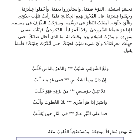
فحينَئذٍ استَسْنى القوْمُ قيمَتَهُ. واستَغْزَروا ديمَتَهُ. وأجْمَلوا عِشْرَتَهُ.
وجمّلوا قِشرَتَهُ. قال المُخْبِرُ بهَذِهِ الحِكايَةِ: فلمّا رأيتُ تلهُّبَ جذْوَتِهِ.
وتألُّقَ جلْوَتِهِ. أمعَنْتُ النّظَرَ في توسُّمِهِ. وسرّحْتُ الطّرْفَ في ميسِمِهِ.
فإذا هوَ شيخُنا السَّروجيّ. وقدْ أقْمَرَ ليلُه الدّجُوجيُّ. فهنّأتُ نفسي
بمَورِدِهِ. وابتدَرْتُ اسْتِلام يدِهِ. وقلتُ لهُ: ما الذي أحالَ صفَتَكَ. حتى
جهِلْتُ معرِفَتَكَ؟ وأيّ شيء شيّبَ لحيَتَكَ. حتى أنْكَرْتُ حِليَتَكَ؟ فأنشأ
يقول:
وقْعُ الشّوائِبِ شـيّبْ *** والدّهرُ بالناسِ قُلَّـبْ
إنْ دانَ يوماً لشَخْـصٍ *** ففي غدٍ يتـغـلّـبْ
فلا تثِـقْ بـوَمـيضٍ *** منْ برْقِهِ فهْوَ خُلّـبْ
واصْبِرْ إذا هوَ أضْرى *** بكَ الخُطوبَ وألّـبْ
فما على التِّبْرِ عـارٌ *** في النّارِ حينَ يُقلَّـبْ
ثمّ نهضَ مُفارِقاً موضِعَهُ. ومُستَصْحِباً القُلوبَ معَهُ.