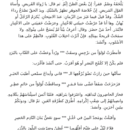
يَلْحَقَهُ وصْمٌ. فقرأ: إنّ بعْضَ الظنّ إثْمٌ. ثم قال: يا رُواةَ القَريضِ. وأُساةَ
القوْلِ المَريضِ. إنّ خُلاصَةَ الجوهَرِ تظهَرُ بالسّبْكِ. ويدَ الحقّ تصْدَعُ رِداءَ
الشّكّ. وقدْ قيلَ فيما غبَرَ منَ الزّمانِ: عندَ الامتِحانِ. يُكرَمُ الرّجُلُ أو
يُهانُ. وها أنا قدْ عرّضْتُ خبيئَتي للاخْتِبارِ. وعرَضْتُ حَقيبَتي على الاعْتِبارِ.
فابْتَدَر. أحدُ مَنْ حضَرَ. وقال: أعرِفُ بيْتاً لمْ يُنسَجْ على مِنْوالِهِ. ولا
سمَحَتْ قَريحةٌ بمِثالِهِ. فإنْ آثَرْتَ اختِلابَ القُلوبِ. فانْظِمْ على هذا
الأسْلوبِ. وأنْشَدَ:
فأمطَرَتْ لؤلؤاً من نرْجِسٍ وسقَتْ *** ورْداً وعضّتْ على العُنّابِ بالبَرَدِ
فلم يكُنْ إلا كلَمْحِ البَصَرِ أو هُوَ أقرَبُ. حتى أنْشَدَ فأغْرَب:
سألتُها حينَ زارَتْ نَضْوَ بُرْقُعِها الـ *** قاني وأيداعَ سمْعي أطيَبَ الخبَـرِ
فزَحزَحَتْ شفَقاً غشّى سَنا قـمَـرٍ *** وساقَطَتْ لُؤلؤاً من خاتَمٍ عطِـرِ
فحارَ الحاضِرونَ لبَداهَتِه. واعتَرَفوا بنَزاهَتِه. فلمّا آنَسَ استِئْناسَهُمْ بكَلامِهِ.
وانصِبابَهُمْ إلى شِعْبِ إكْرامِهِ. أطْرَقَ كطَرْفَةِ العَينِ. ثمّ قال: ودونَكُمْ
بيتَينِ آخرَينِ. وأنشدَ:
وأقبَلَتْ يومَجدّ البينُ في حُلَـلٍ *** سودٍ تعَضُّ بَنانَ النّادِم الحَصِرِ
فلاحَ ليْلٌ على صُبْحٍ أقلّهُـمـا *** غُصْنٌ وضرّسَتِ البِلّورَ بالدَّرَرِ