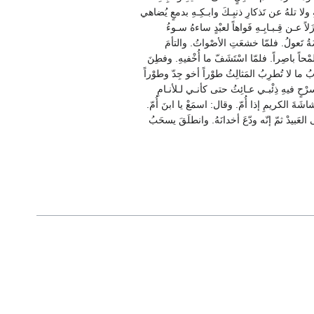
لا تلهُ عن تَذكارِ ذنبِـكَ وابـكِـهِ بدمعٍ يُضاهي
لاً عـن قِـبـابِـهِ فَواهاً لعبْدٍ ساءهُ سـوءُ
ضَةُ تَعولُ. فلمّا خشعَتِ الأصْواتُ. والتأمَ
لمْحاً باصِراً. فلمّا اسْتَشَفّ ما أُخْفيهِ. وفطِنَ
 ما لا تُطرِبُ المَثالِثُ طوْراً أخو جِدّ وطوْراً
ْحٍ فيهِ ذِئْبـي عـائِثُ حتى كأنـي لـلأنـامِ
شَةَ الكريمِ إذا أُمّ. وقال: اسمَعْ يا ابنَ أُمّ.
العَبيدْ ثمّ إنّه ودّعَ أخدانَهُ. وانطلَقَ يسحَبُ