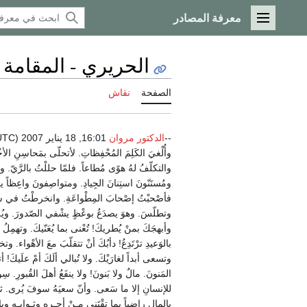
معرفة المصادر
القائمة الرئيسية
الحريري - المقامة ا
الصفحة
نقاش
--
الدكتور مروان
وأُلْغيَ الكَلِمَ المُحْفِظاتِ. لأتحلّى بمَحاسِنِ الأخ
والتكلّفُ لهُ هوًى مُطاعاً. فلمّا حللْتُ بالرَّيّ. و
ومُستَنّونَ استِنانَ الجِيادِ. ومتواصِفونَ واعِظاً يق
فأصْحبْتُ إصْحابَ المِطْواعَةِ. وانخرطْتُ في سِلْك
وتطلّسَ. وهوَ يصدَعُ بوعْظٍ يشْفي الصّدورَ. ويُلينُ 
وأبهجَكَ بمنْ يُطريكَ! تُعْنى بما يُعَنّيكَ. وتهمِلُ م
بالوَعيدِ ترْتَدِعُ! دأبُكَ أنْ تتقلّبَ معَ الأهْواء. و
وتسعى أبداً لغارَيْكَ. ولا تُبالي ألَكَ أمْ علَيكَ! 
المَنونَ. مالٌ ولا بَنونَ! ولا ينفَعُ أهلَ القُبور
للإنسانِ إلا ما سَعى. وأنّ سعيَهُ سوفَ يُرى. ثمّ
بالمالِ راضِياً بما تقْتَني مـنْ أجـرِهِ وثـوابِـهِ وبا