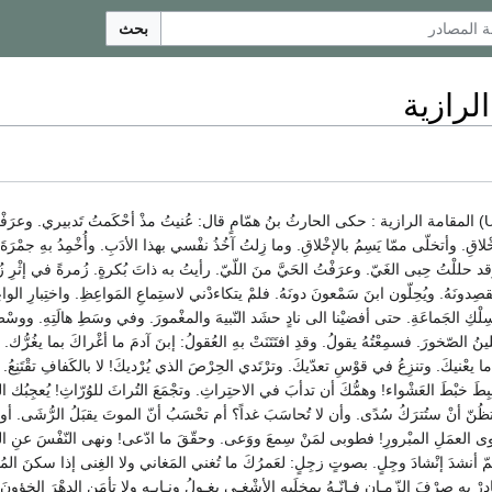
بحث
لرازية
16:01, 18 يناير 2007 (UTC) المقامة الرازية : حكى الحارثُ بنُ همّامٍ قال: عُنيتُ مذْ أحْكَمتُ تَدبيري
ْلاقِ. وأتخلّى ممّا يَسِمُ بالإخْلاقِ. وما زِلتُ آخُذُ نفْسي بهذا الأدَبِ. وأُخْمِدُ بهِ جمْرَة
قد حللْتُ حِبى الغَيّ. وعرَفْتُ الحَيَّ منَ اللّيّ. رأيتُ به ذاتَ بُكرةٍ. زُمرةً في إثْرِ زُم
صِدونَهُ. ويُحِلّون ابنَ سَمْعونَ دونَهُ. فلمْ يتكاءدْني لاستِماعِ المَواعِظِ. واختِبارِ الواع
ِ الجَماعَةِ. حتى أفضيْنا الى نادٍ حشَد النّبيهَ والمغْمورَ. وفي وسَطِ هالَتِهِ. ووسْطِ 
الصّخورَ. فسمِعْتُهُ يقولُ. وقدِ افتَتَنَتْ بهِ العُقولُ: إبنَ آدمَ ما أغْراكَ بما يغُرُّك.
ا يعْنيكَ. وتنزِعُ في قوْسِ تعدّيكَ. وترْتَدي الحِرْصَ الذي يُرْديكَ! لا بالكَفافِ تقْتَنِعُ. ول
تخبِطَ خبْطَ العَشْواء! وهمُّكَ أن تدأبَ في الاحتِراثِ. وتجْمَعَ التُراثَ للوُرّاثِ! يُعجِبُك التّك
أتظُنّ أنْ ستُترَكُ سُدًى. وأن لا تُحاسَبَ غداً؟ أم تحْسَبُ أنّ الموتَ يقبَلُ الرُّشَى. أو يُ
ِ. سِوى العمَلِ المبْرورِ! فطوبى لمَنْ سِمعَ ووَعى. وحقّقَ ما ادّعى! ونهى النّفْسَ عنِ اله
 أنشدَ إنْشادَ وجِلٍ. بصوتٍ زجِلٍ: لعَمرُكَ ما تُغني المَغاني ولا الغِنى إذا سكنَ المُ
دِرْ بهِ صرْفَ الزّمـانِ فـإنّـهُ بمِخلَبِهِ الأشْغـى يغـولُ ونـابِـهِ ولا تأمَنِ الدهْرَ الخؤون