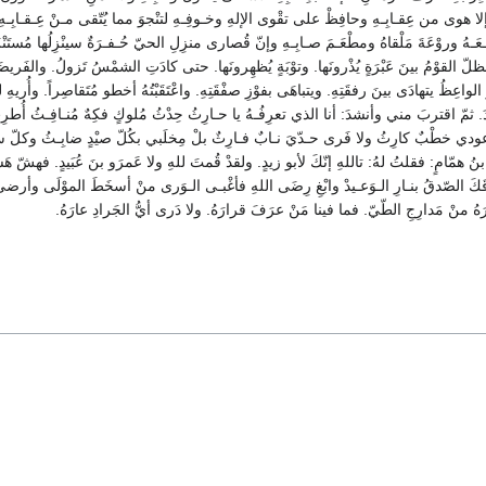
وى من عِقـابِـهِ وحافِظْ على تقْوى الإلهِ وخـوفِـهِ لتنْجوَ مما يُتّقى مـنْ عِـقـابِـهِ و
عَـهُ وروْعَةَ مَلْقاهُ ومطْعَـمَ صـابِـهِ وإنّ قُصارى منزِلِ الحيّ حُـفـرَةٌ سينْزِلُها مُستَنْزَ
لّ القوْمُ بينَ عَبْرَةٍ يُذْرونَها. وتوْبَةٍ يُظهِرونَها. حتى كادَتِ الشمْسُ تَزولُ. والفَري
اعِظُ يتهادَى بينَ رفقَتِهِ. ويتباهَى بفوْزِ صفْقَتِهِ. واعْتَقَبْتُهُ أخطو مُتَقاصِراً. وأُريهِ 
 ثمّ اقتربَ مني وأنشدَ: أنا الذي تعرِفُـهُ يا حـارِثُ حِدْثُ مُلوكٍ فكِهٌ مُنـافِـثُ أُطرِبُ
حى عودي خطْبٌ كارِثُ ولا فَرى حـدّيَ نـابٌ فـارِثٌ بلْ مِخلَبي بكُلّ صيْدٍ ضابِـثُ وكلّ سر
 همّامٍ: فقلتُ لهُ: تاللهِ إنّكَ لأبو زيدٍ. ولقدْ قُمتَ للهِ ولا عَمرَو بنَ عُبَيدٍ. فهشّ هَشا
َقَكَ الصّدقُ بنـارِ الـوَعـيدْ وابْغِ رِضَى اللهِ فأغْبـى الـوَرى منْ أسخَطَ الموْلَى وأرضى 
خبرَهُ منْ مَدارِجِ الطّيّ. فما فينا مَنْ عرَفَ قرارَهُ. ولا دَرى أيُّ الجَرادِ عارَهُ.