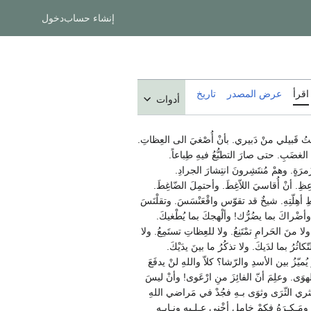
إنشاء حساب
دخول
اقرأ
عرض المصدر
تاريخ
أدوات
. وعرَفْتُ قَبيلي منْ دَبيري. بأنْ أُصْغيَ الى العِظاتِ.
َ الغضَبِ. حتى صارَ التطبُّعُ فيهِ طِباعاً.
رَةٍ. وهمْ مُنتَشِرونَ انتِشارَ الجرادِ.
ِظِ. أنْ أُقاسيَ اللاّغِطَ. وأحتمِلَ الضّاغِطَ.
أهِلّتِهِ. شيخٌ قد تقوّس واقْعَنْسَسَ. وتقلْنَسَ
 وأضْراكَ بما يضُرُّك! وألْهجكَ بما يُطْغيكَ.
ا منَ الحَرامِ تمْتَنِعُ. ولا للعِظاتِ تستَمِعُ. ولا
اثُرُ بما لدَيكَ. ولا تذكُرُ ما بينَ يدَيْكَ.
ميّزُ بين الأسدِ والرّشا؟ كلاّ واللهِ لنْ يدفَعَ
وَى. وعلِمَ أنّ الفائِزَ منِ ارْعَوى! وأنْ ليسَ
ثري الثّرَى وثوَى بـهِ فجُدْ في مَراضي اللهِ
َ ومَـكـرَهُ فكمْ خامِلٍ أخْنى عـلـيهِ ونـابِـهِ