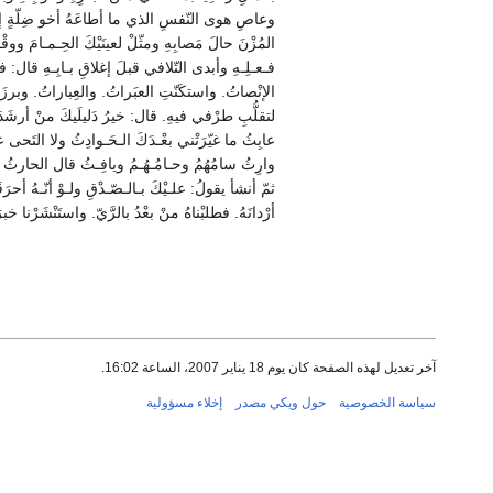
وعاصِ هوى النّفسِ الذي ما أطاعَهُ أخو ضِلّةٍ إلا ه
المُزْنَ حالَ مَصابِهِ ومثّلْ لعينَيْكَ الحِـمـامَ ووقْـ
فـعـلِـهِ وأبدى التّلافي قبلَ إغلاقِ بـابِـهِ قال: فظ
الإنْصاتُ. واستكَنّتِ العبَراتُ. والعِباراتُ. وبرزَ الو
لتقلُّبِ طرْفي فيهِ. قال: خيرُ دَليلَيكَ منْ أرشَدَ.
عابِثُ ما غيّرَتْني بعْـدَكَ الـحَـوادِثُ ولا التَ
وارِثُ سامُهُمُ وحـامُـهُـمُ ويافِـثُ قال الحارثُ بنُ
ثمّ أنشأ يقولُ: علـيْكَ بـالـصّـدْقِ ولـوْ أنّـهُ أحر
أرْدانَهُ. فطلبْناهُ منْ بعْدُ بالرَّيّ. واستَنْشَرْنا 
آخر تعديل لهذه الصفحة كان يوم 18 يناير 2007، الساعة 16:02.
سياسة الخصوصية
حول ويكي مصدر
إخلاء مسؤولية