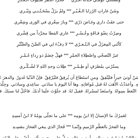
وشَنّ غاراتِ الرّزايا الـغُـبْـرِ *** ولمْ يزَلْ يسْحَـتُـنـي ويَبْـري
حتى عفَتْ داري وغـاضَ دَرّي *** وبارَ سِعْري في الوَرى وشِعْري
وصِرْتُ نِضْوَ فـاقَةٍ وعُـسْـرِ *** عاري المَطا مجرَّداً من قِشْري
كأنّني المِغزَلُ في الـتّـعـرّي *** لا دِفْءَ لي في الصِّنّ والصِّنَّبْرِ
غيرُ التّضحّي واصْطِلاءِ الجمْرِ *** فهلْ خِضَمٌ ذو رِداءٍ غَـمْـرِ
يستُرُني بمُطرَفٍ أو طِـمْـرِ *** طِلابَ وجهِ اللهِ لا لشُـكْـري
نْ أوتيَ خيراً فليُنْفِقْ. ومنِ استَطاعَ أن يُرفِقْ فليُرْفِقْ. فإنّ الدُنْيا غَدورٌ. والدهرَ عَث
. وأعدَدْتُ الأُهَبَ لهُ قبل مُوافاتِهِ. وها أنا اليومَ يا سادَتي. ساعِدي وِسادَتي. وجِلْدَتي 
تّعظَ بسِواهُ. واستَعدّ لمسْراهُ. فقيلَ لهُ: قد جلَوْتَ علَينا أدبَكَ. فاجْلُ لنا نسبَكَ. فقال: 
لعَمرُكَ ما الإنسانُ إلا ابنُ يومِه *** على ما تجلّى يومُهُ لا ابنُ أمسِهِ
وما الفخرُ بالعظْمِ الرّميمِ وإنّمـا *** فَخارُ الذي يبغي الفخارَ بنفسِـهِ
ال: اللهُمّ يا مَنْ غمرَ بنوالِهِ. وأمرَ بسؤالِهِ. صلِّ على محمدٍ وآلهِ. وأعِنّي على البَرْدِ وأه