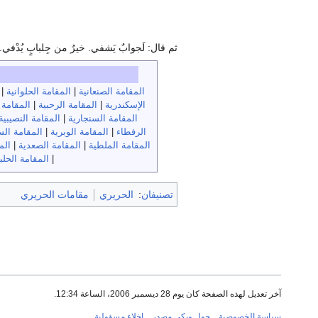
ثم قال: لَجوابٌ يَشفي. خيرٌ من جِلبابٍ يُدْفي. فاك
المقامة الصنعانية
|
المقامة الحلوانية
|
الإسكندرية
|
المقامة الرحبية
|
المقامة 
المقامة السنجارية
|
المقامة النصيبية
الرفطاء
|
المقامة الوبرية
|
المقامة ال
المقامة الملطية
|
المقامة الصعدية
|
الم
|
المقامة الحلب
تصنيفان
:
الحريري
مقامات الحريري
آخر تعديل لهذه الصفحة كان يوم 28 ديسمبر 2006، الساعة 12:34.
سياسة الخصوصية
حول ويكي مصدر
إخلاء مسؤولية