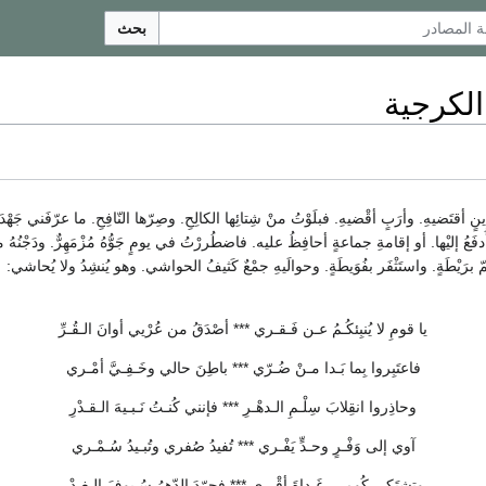
بحث
الكرجية
ٍ أقتَضيهِ. وأرَبٍ أقْضيهِ. فبلَوْتُ منْ شِتائِها الكالِحِ. وصِرّها النّافِحِ. ما عرّفَني جَه
دفَعُ إليْها. أو إقامةِ جماعةٍ أحافِظُ عليه. فاضطُررْتُ في يومٍ جَوُّهُ مُزْمَهِرٌّ. ودَجْنُهُ م
ّ برَيْطَةٍ. واستَثْفَر بفُوَيطَةٍ. وحوالَيهِ جمْعٌ كَثيفُ الحواشي. وهو يُنشِدُ ولا يُحاشي:
يا قومِ لا يُنبِئكُـمُ عـن فَـقـري *** أصْدَقُ من عُرْيي أوانَ الـقُـرِّ
فاعتَبِروا بِما بَـدا مـنْ ضُـرّي *** باطِنَ حالي وخَـفِـيَّ أمْـري
وحاذِروا انقِلابَ سِلْـمِ الـدهْـرِ *** فإنني كُنـتُ نَـبـيهَ الـقـدْرِ
آوي إلى وَفْـرٍ وحـدٍّ يَفْـري *** تُفيدُ صُفري وتُبـيدُ سُـمْـري
وتشتَكي كُومـي غَـداةَ أقْـري *** فجرّدَ الدّهرُ سُـيوفَ الـغـدْرِ