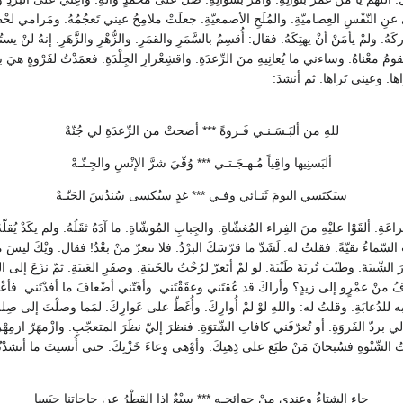
النّفْسِ العِصاميّةِ. والمُلَحِ الأصمعيّةِ. جعلَتْ ملامِحُ عيني تَعجُمُهُ. ومَرامي لحْظي
َهُ. ولمْ يأمَنْ أنْ يهتِكَهُ. فقال: أُقسِمُ بالسَّمَرِ والقمَرِ. والزُّهْرِ والزَّهَرِ. إنهُ لنْ 
القومُ معْناهُ. وساءني ما يُعانِيهِ منَ الرِّعدَةِ. واقشِعْرارِ الجِلْدَةِ. فعمَدْتُ لفَرْوةٍ 
اها. وعيني تَراها. ثم أنشدَ:
للهِ من ألبَـسَـنـي فَـروةً *** أضحتْ من الرِّعدَةِ لي جُنّهْ
ألبَسنِيها واقِياً مُـهـجَـتـي *** وُقّيَ شرَّ الإنْسِ والجِـنّـهْ
سيَكتَسي اليومَ ثَنـائي وفـي *** غدٍ سيُكسى سُندُسَ الجَنّـهْ
عَةِ. ألقَوْا عليْهِ منَ الفِراء المُغشّاةِ. والجِبابِ المُوشّاةِ. ما آدَهُ ثقَلُهُ. ولم يكَدْ يُقل
تِ السّماءُ نقيّةً. فقلتُ له: لَشَدّ ما قرّسَكَ البرْدُ. فلا تتعرّ منْ بعْدُ! فقال: ويْكَ ليسَ من
لشّيبَةَ. وطيّبَ تُربَةَ طَيْبَةَ. لو لمْ أتَعرّ لرُحْتُ بالخَيبَةِ. وصفَرِ العَيبَةِ. ثمّ نزَعَ إلى ال
طافُ منْ عمْرٍو إلى زيدٍ؟ وأراكَ قد عُقتَني وعقَقْتَني. وأفَتّني أضْعافَ ما أفدْتَني. فأع
ْتُ به للدُعابَةِ. وقلتُ له: واللهِ لوْ لمْ أُوارِكَ. وأُغَطِّ على عَوارِكَ. لمَما وصلْتَ إلى ص
ّ الفَروَةِ. أو تُعرّفَني كافاتِ الشّتوَةِ. فنظرَ إليّ نظَرَ المتعجّبِ. وازْمهَرّ ازمِهْرارَ 
تُ الشّتْوةِ فسُبحانَ مَنْ طبَع على ذِهنِكَ. وأوْهى وِعاءَ خَزْنِكَ. حتى أُنسيتَ ما أنشدْتُكَ 
جاء الشتاءُ وعِندي منْ حوائِجِـه *** سبْعٌ إذا القطْرُ عن حاجاتِنا حبَسا