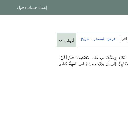
إنشاء حساب
دخول
اقرأ
عرض المصدر
تاريخ
أدوات
ْدَ البَلاء. وعكَفَ بي على الاصْطِلاء. فلمْ أكُنْ
كفَهِرٌّ. إلى أن برَزْتُ منْ كِناني. لمُهِمٍّ عَناني.