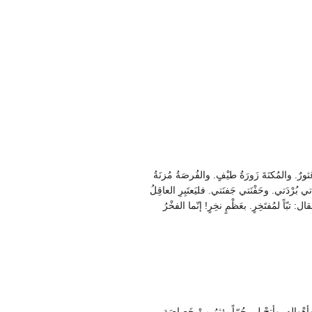
ورٌ. والمُكنَةَ زَورَةُ طيْفٍ. والفُرصَةُ مُزنَةُ
بُرْدَتي. وحَفْنَتي جَفنَتي. فليَعتَبِرِ العاقِلُ
تبّاً لمُفتَخِرٍ. بعَظْمٍ نخِرٍ! إنّما الفخْرُ
ْوالِهِ. وأتِحْ لي حُرّاً يؤثِرُ منْ خَصاصَةٍ.