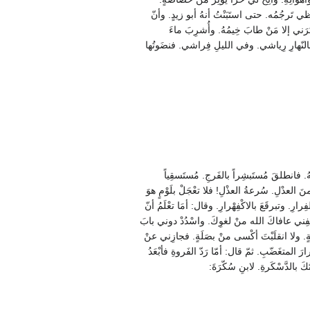
 تَرجُمُه. حتى استَبَنْتُ أنهُ أبو زيدٍ. وأنّ
يستُرَني إلا مَنْ طابَ خِيمُهُ. وأُشرِبَ ماءَ
هيَ بالنّهارِ رِياشي. وفي الليلِ فِراشي. فنضَوتُها
ّهُ. فانطلقَ مُستَبشِراً بالفَرجِ. مُستَسقِياً
َ العدْلِ. سُرعةُ العذْلِ! فلا تعْجَلْ بلَوْمٍ هوَ
فِرارِ. وتبرقَعَ بالاكْفِهْرارِ. وقال: أمَا تعْلَمُ أنّ
ْفِني عافاكَ الله منْ لغوِكَ. واسْدُدْ دوني بابَ
ِلةٍ. ولا انقلَبْتَ أكْسى منْ بصَلَةٍ. فجازِني عنْ
المتغَضّبِ. ثمّ قال: أمّا رَدّ الفَروةِ فأبْعَدُ
بالدَّسْكَرةِ. لابنِ سُكّرَةَ: