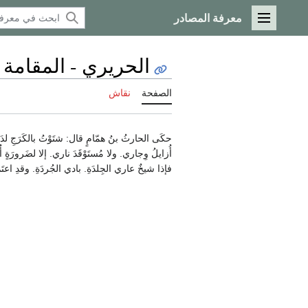
معرفة المصادر
القائمة الرئيسية
الحريري - المقامة 
الصفحة
نقاش
حكَى الحارثُ بنُ همّامٍ قال: شتَوْتُ بالكَرَجِ لدَين
أُزايلُ وِجاري. ولا مُستَوْقَدَ ناري. إلا لضَرورَةٍ أُ
فإذا شيخٌ عاري الجِلدَةِ. بادي الجُردَةِ. وقدِ اعتَم