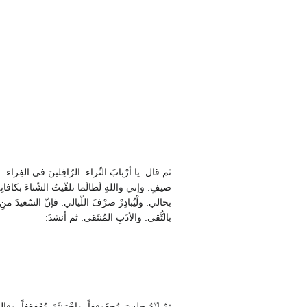
ثم قال: يا أرْبابَ الثّراء. الرّافِلينَ في الفِراء. مَ
صيفٍ. وإني واللهِ لَطالَما تلقّيتُ الشّتاءَ بكافاتِهِ
بحالي. ولْيُبادِرْ صرْفَ اللّيالي. فإنّ السّعيدَ منِ ال
بالتُّقى. والأدَبِ المُنتَقى. ثم أنشدَ:
ثمّ إنّهُ جلسَ مُحقَوقِفاً. واجْرَنثَمَ مُقَفقِفاً. وق