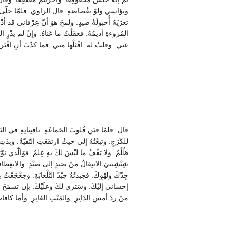
ويؤاسي ولوْ بقُصاصَةٍ. قال الراوي: فلمّا جلّى عنِ 
تعرّيَهُ أُحبولَةُ صيدٍ. ولمحَ هوَ أنّ عِرْفاني قد أدْرك
المُروءةِ أديمُهُ. فعقَلْتُ ما عَناهُ. وإنْ لم يدْرِ 
عني. وقلتُ له: اقْبَلْها مني. فما كذّبَ أنِ افْتَر
قال: فلمّا فتَن قُلوبَ الجَماعَةِ. بافتِنانِهِ في البَرا
للكَرَجِ. وتبعْتُهُ إلى حيثُ ارتفَعَتِ التّقيّةُ. وبدَ
ظُلْمٌ. ولا تقْفُ ما ليْسَ لكَ بهِ عِلمٌ. فوَالّذي نوّرَ ا
شِنْشِنتيَ الانتِقالُ منْ صَيدٍ إلى صيْدٍ. والانعِ
جِدّكَ ولهْوِكَ. فجبذتُهُ جبْذَ التِّلْعابَةِ. وجعْجَع
إحساني إليْكَ. وسَتري لكَ وعلَيْكَ. بإن تسمَحَ لي برد
منْ ردّ أمسِ الدّابِرِ. والمَيْتِ الغابِرِ. وأما كافا