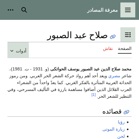
معرفة المصادر
القائمة الرئيسية
بحث
أدوات
صلاح عبد الصبور
تبديل عرض جدول المحتويات
الصفحة
نقاش
أدوات
محمد صلاح الدين عبد الصبور يوسف الحواتكى
(و. 1931 - ت. 1981)،
شاعر
مصري
ويعد أحد أهم رواد حركة الشعر الحر العربي. ومن رموز
الحداثة العربية المتأثرة بالفكر الغربي. كما يعدّ واحداً من الشعراء
العرب القلائل الذين أضافوا مساهمة بارزة في التأليف المسرحي، وفي
[1]
التنظير للشعر الحر.
قصائده
رؤيا
زيارة الموتى
لحن