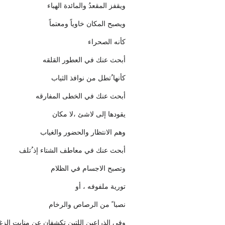
ويقفز المقعدُ والمائدة الهباء
ويصبح المكان خاوياً ومعتماً
كأنه الصحراء
أبحث عنك في العطور القلقه
كأنها ُتطل من نوافذ الثياب
أبحث عنك في الخطى المفارقه
يقودها إلى لاشئ ،لا مكان
وهم الانتظار والحضور والغياب
أبحث عنك في معاطف الشتاء إذ ُتلف
وتصبح الاجسام في الظلام
تورية ملفوفه ، أو
نصبا ً من الرصاص والرخام
وفي الذراعين اللتين تكشفان عن منابت الز