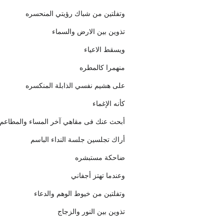
وتفلتين من شباك رؤيتي المنحسره
تذوين بين الارض والسماء
ويسقط الاعياء
منهمرا كالمطره
على هشيم نفسي الذابلة المنكسره
كأنه الإغماء
أبحث عنك فى مقاهي آخر المساء والمطاعم
أراك تجلسين جلسة النداء الباسم
ضاحكة مستبشره
وعندما تهتز أجفاني
وتفلتين من خيوط الوهم والدعاء
تذوين بين النور والزجاج