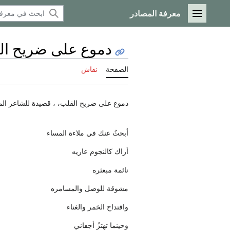
معرفة المصادر
القائمة الرئيسية
دموع على ضريح ال
الصفحة
نقاش
دموع على ضريح القلب، ، قصيدة للشاعر ا
أبحثُ عنك في ملاءة المساء
أراك كالنجوم عاريه
نائمة مبعثره
مشوقة للوصل والمسامره
واقتداح الخمر والغناء
وحينما تهتزُ أجفاني