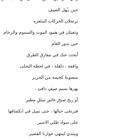
حين يـُهل الصيف
ترتجلان الحركات الملغزه
وتعبثان في همود الموت والسموم والرخام
حين يدور العام
أبحث عنك في مفارق الطرق
واقفة ، ذاهلة ، في لحظة التجلى
منصوبةً كخيمة من الحرير
يهزها نسيم صيفٍ دافئ ،
أو ريح صبح ٍِ غائم ٍِ مبللٍ مطير
فترتخى حبالها ، حتى تميل في انكشافها
على سواد ظلي الاسير
ويبتدي لينتهي حوارنا القصير .