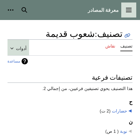
معرفة المصادر
القائمة الرئيسية
بحث
أدوات
تصنيف
:
شعوب قديمة
تصنيف
نقاش
أدوات
مساعدة
تصنيفات فرعية
هذا التصنيف يحوي تصنيفين فرعيين، من إجمالي 2.
ح
حضارات
‏
(2 ت)
ن
نوبة
‏
( 1 ص)