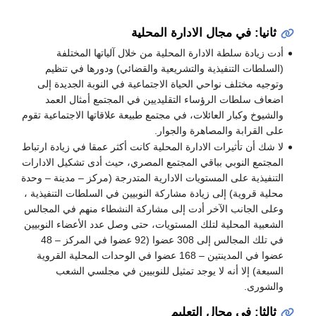
ثانيا: في مجال الادارة المحلية
أدت زيادة سلطة الادارة المحلية من خلال آلياتها المختلفة
(السلطات التنفيذية والتشريعية والقضائي) ودورها في تنظيم
وتوجيه مختلف نواحي الحياة الاجتماعية في النوبة الجديدة إلى
اضعاف سلطات الرؤساء التقليديين في المجتمع أمثال العمد
والشيوخ وكبار العائلات، في مجتمع طبيعة علاقاتها الاجتماعية تقوم
على القرابة والمصاهرة والجوار.
لا شك أن تأثيرات الادارة المحلية كانت أكثر عمقا في زيادة ارتباط
المجتمع النوبي بباقي المجتمع المصري، حيث أدى تشكيل الادارات
التنفيذية على المستويات الادارية المتدرجة (مركز – مدينة – وحدة
محلية قروية) إلى زيادة مشاركة النوبيين في السلطات التنفيذية ،
وعلى الجانب الآخر أدت إلى مشاركة النشطاء منهم في المجالس
الشعبية المحلية لتلك المستويات، حتى وصل عدد الأعضاء النوبيين
في تلك المجالس إلى 308 عضوا (92 عضوا في المركز – 48
عضوا في المدينتين – 168 عضوا في الوحدات المحلية القروية
السبعة) إلا أنه لا يوجد تمثيل للنوبيين في مجلسي الشعب
والشورى.
ثالثا: في مجال التعليم