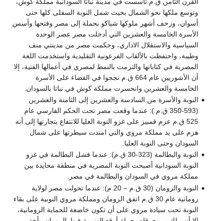
القرن الثامن ق.م تأسست في مدينة نباتا السودانية مملكة كوش،
وتوسع ملكها نحو الشمال بحيث شمل النوبة السفلى كلها حتى
أسوان، وزحف أشهر ملوكها شباكو بحملة إلى مصر وفتحها وأسس
الأسرة الخامسة والعشرين التي أدخلت مصر عصر الوحدة
السياسية والاستقلال الاداري، وحكمت مصر من مدينتي منف
وطيبة، واحتفظت بالألقاب الفرعونية التقليدية واستخدمت اللغة
المصرية في كتاباتها والتزمت بالنمط لمصري في أعمالها الفنية، إلا
أن الأشوريين عام 664 ق.م نجحوا في القضاء على الأسرة
الخامسة والعشرين وانحسرت مملكة كوش في نباتا بالسودان.
النوبة والأسرة من السادسة والعشرين إلى الثامنة والعشرين
(593-350 ق.م.): عندما وقعت مصر تحت الحكم الفارسي عام
525 ق.م عزم قمبيز على غزو النوبة العليا للانتفاع بتجارتها إلى أنه
هزم على يد مملكة مروي والتي امتدت سيطرتها على شمال
السودان وحتى النوبة العليا.
النوبة والبطالمة (323-30 ق.م): عندما فشل البطالمة في غزو
النوبة السودانية أصبحت النوبة المصرية في منطقة محايدة بين
مملكة مروي في السودان والبطالمة في مصر.
النوبة والرومان (30 ق.م – 20 م): عندما تحولت مصر لولاية
رومانية عام 30 ق.م اتفق الرومان ومملكة مروي النوبية على بقاء
النوبة تحت سيادة مروي على أن تكون خاضعة للحماية الرومانية،
إلا أن ملك مروي قام بحملة أوقع الهزيمة فيها بالرومان وأخذ