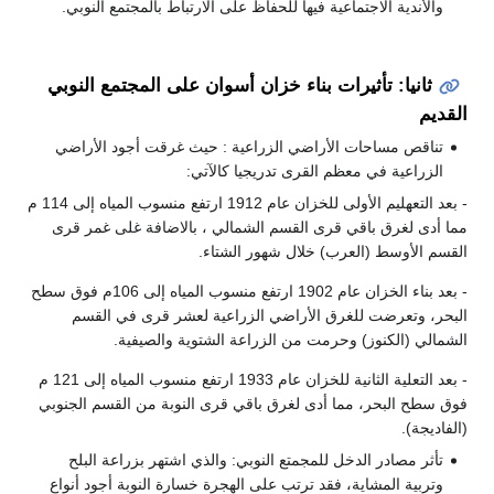
والأندية الاجتماعية فيها للحفاظ على الارتباط بالمجتمع النوبي.
ثانيا: تأثيرات بناء خزان أسوان على المجتمع النوبي
القديم
تناقص مساحات الأراضي الزراعية : حيث غرقت أجود الأراضي
الزراعية في معظم القرى تدريجيا كالآتي:
- بعد التعهليم الأولى للخزان عام 1912 ارتفع منسوب المياه إلى 114 م
مما أدى لغرق باقي قرى القسم الشمالي ، بالاضافة غلى غمر قرى
القسم الأوسط (العرب) خلال شهور الشتاء.
- بعد بناء الخزان عام 1902 ارتفع منسوب المياه إلى 106م فوق سطح
البحر، وتعرضت للغرق الأراضي الزراعية لعشر قرى في القسم
الشمالي (الكنوز) وحرمت من الزراعة الشتوية والصيفية.
- بعد التعلية الثانية للخزان عام 1933 ارتفع منسوب المياه إلى 121 م
فوق سطح البحر، مما أدى لغرق باقي قرى النوبة من القسم الجنوبي
(الفاديجة).
تأثر مصادر الدخل للمجمتع النوبي: والذي اشتهر بزراعة البلح
وتربية المشاية، فقد ترتب على الهجرة خسارة النوبة أجود أنواع