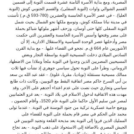
المصرية، ومع بداية الأسرة الثامنة عشرة قسمت النوبة إلى قسمين
القسم الشوالي واوات (النوبة السفلى)، والقسم الجنوبي كوش (النوبة
العليا). - في عصر الأسرة الخامسة والعشرين (780-593 ق.م.) تأستت
في مدينة نباتا مملكة كوش، وتوسع ملكها نحو الشمال بحيث شمل
النوبة السفلى كلها حتى أوسان، وزحف أشهر ملوكها شباكو بحملة
غلى مصر وفتحها وأسس الأسرة الخامسة والعشرين التي حكمت
مصر وأدخلتها عصر الوحدة السياسية والاستقلال الادارية، إلا أن
الأشوريين عام 664 ق.م. نجحو في القضاء عليها. - مع بداية القرن
السادس الميلادي دخلت المسيحية النوبة بواسطة التجار وبعض
المسيحيين المصريين الذين وجدوا في النوبة ملجأ وملاذا من الاضطهاد
الروماني، وطرأ على النوبة تحول سياسي جوهري إذ نشأت فيها ثلاث
ممالك مسيحية مستقلة (نوباديا، مقريا، علوة). - عقد عبد الله بن سعد
بن أبي السرح حاكم مصر اتفاقية البقط مع النوبيين، وكانت ذات طابع
سياسي وتجاري حيث نصت على عدم اعتداء أحدهم على الآخر، وقد
مهدت هذه الاتفاقية لدخول الاسلام في بلاد النوبة. - بعد غزو العثمانيين
لمصر عين سليم الأول حاكما على النوبة عام 1520، وأقام الحصون ،
ووضع حامية عسكرية تركية من جنود البوسنة في النوبة. - عندما تولى
محمد علي الحكم في مصر قام بحملة على النوبة للقضاء على
الممليك الذين فروا إلى النوبة بعد مذبحة القلعة وتجنيد النوبيين في
الجيش المصري بالاضافة إلى الاستحواذ على ذهب النوبة. - بعد نجاح
الثورة المهدية في السودان كانت النوبة مسرحا للحرب بين الجيش