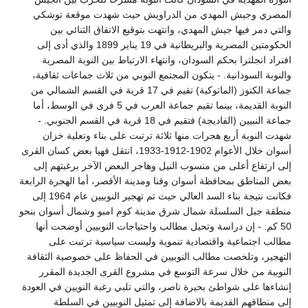
المصري وجيش المهدي من الدراويش حيث شهدت موقعة توشكي
والتي دمر فيها جيش المهدي، وانتهت بتوقيع الاتفاق الثنائي بين
الحكومتين المصرية والبريطانية في 19 يناير 1899 والذي أدى إلى
افنراد انجلترا بحكم السودان، وانتهاء الارتباط بين النوبة المصرية
والنوبة السودانية. - يتكون المجتمع النوبي من ثلاث جماعات ثقافية،
جماعة الكنوز (الماتوكية) تقيم في 17 قرية في القسم الشمالي من
النوبة القديمة، بينما تقيم جماعة العرب في 5 فرى في الوسط، أما
جماعة النبيين (الفاديجة) فتقيم في 18 قرية في القسم الجنوبي. -
شهدت النوبة أربع هجرات منها ثلاثة ترتبت على بناء وتعلية خزان
أسوان خلال الأعوام 1902-1912-1933، انتقل فهيا بعض كسان القرى
إلى ارتفاع أعلى من منسوب النيل وهاجر البعض الآخر برغبتهم إلى
بعض المناطق بمحافظة أسوان وقنا ومدينة الأقصر، أما الهجرة الرابعة
فكانت نتيجة بناء السد العالي حيث تم تهجير النوبيين عام 1964 إلى
منطقة جبل السلسلة شمال شرق مدينة كوم امبو وشمال أسوان بنحو
50 كم. - إن دراسة وتحيل مطالب واحتياجات النوبيين أوضحت أنها
مطالب اجتماعية واقتصادية تنموية وليست سياسية ترتبت على
التهجير، وتلخصت مطالب النوبيين في الحفاظ على خصوصية الثقافة
النوبية من خلال سرعة التوسع في مشروع القرى الجديدة المقرر
إنشاءها على شواطئ بحيرة ناصر، والتي تلبي رغبة النويين في العودة
إلى منطاقهم القديمة بالاضافة إلى تمثيل النوبيين في السلطة