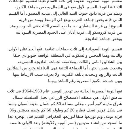
تنقسم النوبة المصرية القديمة إلى ثلاثة أقسام طبقا لتقسيم الجماعات
الثقافية للنوبة، القسم الأول يقع في الشمال ويخص جماعة الكنوز،
ويمتد من قرية دابود جنوب السد العالي إلى مدينة المضيق، أما القسم
الثاني فإنه يخص جماعة العرب ويقع في الوسط ويمتد من قرية
السبوع إلى قرية السنقاري ، بينما يقع القسم الثالث في الجنوب ويمتد
من قرية كروسكو إلى قرية أدنان على الحدود المصرية السودانية
ويخص جماعة الفاديجة.
تنقسم النوبة السودانية إلى ثلاث جماعات ثقافية، تقع الجماعتان الأولى
والثانية وهما المحس والسكوت في المنطقة الواقعة جنوبوادي حلفا
بين الشلالين الثاني والثالث، وملاصقة لجماعة الفاديجة المصرية،
وتتحدث بنفس لغتها، أما الجماعة الثانية فهي الدناقلة وتقع بين الشلالين
الثالث والرابع، وتتحدث باللغة الكنزية، ولا يعرف سبب الارتباط بينها
وبين جماعة الكنوز المصرية رغم التباعد بينهما.
تقع النوبة المصرية الحالية بعد تهجير النوبيين عام 1963-1964 في ثلاث
مناطق الأولى هي منطقة الاستصلاح الزراعي بجبل السلسلة شمال
شرق مدينة كوم أمبو ، وعلى مسافة 50 كم شمال مدينة أسوان وتمتد
في شكل قوس نصف قطره 20 كم وطوله 60 كم وتضم مدينتين و36
قرية نوبية، وتم توزيعها طبقا لتوزيعها الجغرافي القديم قبل الهجرة عدا
ما استجد من انشاء مدينتين (نصر النوبة وكلابشة) وتعد الأولى عاصمة
النوبة، وتم دمج ست قرى فهيا من قرى النوبيين الفاديجة وهي