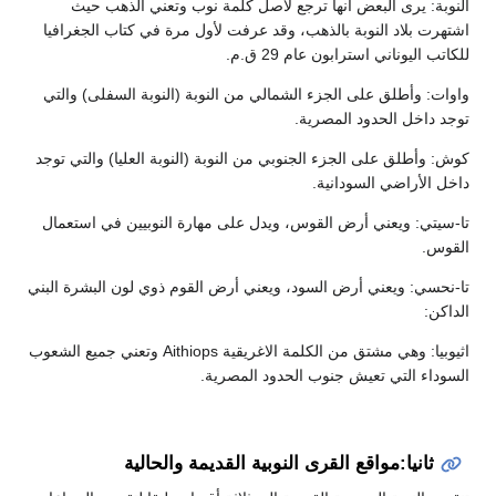
النوبة: يرى البعض أنها ترجع لأصل كلمة نوب وتعني الذهب حيث
اشتهرت بلاد النوبة بالذهب، وقد عرفت لأول مرة في كتاب الجغرافيا
للكاتب اليوناني استرابون عام 29 ق.م.
واوات: وأطلق على الجزء الشمالي من النوبة (النوبة السفلى) والتي
توجد داخل الحدود المصرية.
كوش: وأطلق على الجزء الجنوبي من النوبة (النوبة العليا) والتي توجد
داخل الأراضي السودانية.
تا-سيتي: ويعني أرض القوس، ويدل على مهارة النوبيين في استعمال
القوس.
تا-نحسي: ويعني أرض السود، ويعني أرض القوم ذوي لون البشرة البني
الداكن:
اثيوبيا: وهي مشتق من الكلمة الاغريقية Aithiops وتعني جميع الشعوب
السوداء التي تعيش جنوب الحدود المصرية.
ثانيا:مواقع القرى النوبية القديمة والحالية