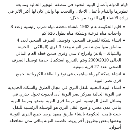
قيام الدولة بأعمال البنية التحتية في منطقة التهجير الحالية ومتابعة
تطويرها والقيام بأعمال الاحلال والتجديد بها والتي كان لها أكبر الأثر في
زيادة الانتماء إلى القرية من خلال:
قايم الحكومة عام 1962 بانشاء محطة مياه شرب رئيسية وعدد 8
واحدات مياه فرعية وشبكة مياه بطول 616 كم.
انشاء شبكة للصرف الصحي، وتوصيل الصرف الصحي لعدد 4
مناطق منها مدينة نصر النوبة وعدد 3 فرى (المالكي – الجنينة
والشباك – بلانة) وادراج 7 مدن وقرى ضمن خطة العام المالي
الحالي 2009/2010 ويتم بالتدريج استكمال خدمة توصيل الصرف
الصحي لعدد 27 قرية متبقية.
انشاء شبكة كهرباء ساهمت في توقير الطاقة الكهربائية لجميع
قرى نصر النوبة.
انشاء البنية التحتية للنقل البري في مجال الطرق والسكك الحديدية
في النوبة الحالية بمركز نصر النوبة أدى لحدوث تحول جذري في
وسائل النقل الرئيسية التي تربط قرى النوبة ببعضها وتربط النوبة
بباقي مدن مصر، وأصبح النقل البري هو الوسيلة الرئيسية للنقل،
حيث قامت الحكومة بانشاء طريق ممهد يربط جميع القرى النوبية
ببعضها ببعض وطريق آخر يربط عاصمة النوبة بباقي مدن محافظة
أسوان.