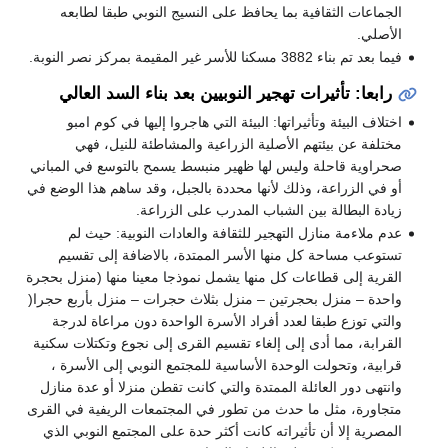
الجماعات الثقافية بما يحافظ على النسيج النوبي طبقا لطابعه
الأصلي.
فيما بعد تم بناء 3882 مسكنا للأسر غير المقيمة بمركز نصر النوبة.
رابعا: تأثيرات تهجير النوبيين بعد بناء السد العالي
اختلاف البيئة وتأثيراتها: البيئة التي هاجروا إليها في كوم امبو
مختلفة عن بيئتهم الأصلية الزراعية والمشاطئة للنيل، فهي
صحراوية قاحلة وليس لها ظهير منبسط يسمح بالتوسع في المباني
أو في الزراعة، وذلك لأنها محددة بالجبل، وقد ساهم هذا الوضع في
زيادة البطالة بين الشباب المدرب على الزراعة.
عدم ملاءمة منازل التهجير للثقافة والعادات النوبية: حيث لم
تستوعب مساحة كل منها الأسر الممتدة، بالاضافة إلى تقسيم
القرية إلى قطاعات كل منها يشمل نموذجا معينا منها (منزل بحجرة
واحدة – منزل بحجرتين – منزل بثلاث حجرات – منزل بأربع حجرا(
والتي توزع طبقا لعدد أفراد الأسرة الواحدة دون مراعاة لدرجة
القرابة، مما أدى إلى إلغاء تقسيم القرى إلى نجوع وتكتلات سكنية
قرابية، وتحولت الوحدة الأساسية للمجتمع النوبي إلى الأسرة ،
وانتهى دور العائلة الممتدة والتي كانت تقطن منزلا أو عدة منازل
متجاورة، مثل ما حدث من تطور في المجتمعات الريفية في القرى
المصرية إلا أن تأثيراته كانت أكثر حدة على المجتمع النوبي الذي