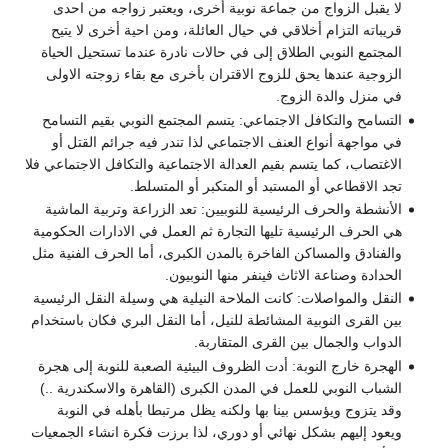
لا يقبل الزواج من جماعة نوبية أخرى، ويعتبر زواجه من احدى
قريباته التزام أخلاقي في حيال العائلة، ومن احية أخرى لا يتيح
المجتمع النوبي الطلاق إلى في حالات نادرة عندما تستحيل الحياة
الزوجية عندها يحق للزوج الاقتران بأخرى مع بقاء زوجته الاولى
في منزل والدة الزوج.
التسامح والتكافل الاجتماعي: يتسم المجتمع النوبي بقيم التسامح
في مواجهة أنواع العنف الاجتماعي لذا تندر فيه جرائم القتل أو
الاغتصاب، كما يتسم بقيم العدالة الاجتماعية والتكافل الاجتماعي فلا
تجد الاقطاعي أو المستبد أو المتكبر أو المتسلط.
الأنشطة والحرف الرئيسية للنوبيين: تعد الزراعة وتربية الماشية
هي الحرف الرئيسية تليها التجارة ثم العمل في الادارات الحكومية
والفنادق والمساكن الفاخرة بالمدن الكبرى، أما الحرف الفنية مثل
الحدادة وصناعة الاثاث فينفر منها النوبيون.
النقل والمواصلات: كانت الملاحة النيلية هي وسيلة النقل الرئيسية
بين القرى النوبية المشائطة للنيل، أما النقل البري فكان باستخدام
الدواب والجمال بين القرى المتقاربة.
الهجرة خارج النوبة: أدت الظروف البيئية الصعبة للنوبة إلى هجرة
الشباب النوبي للعمل في المدن الكبرى (القاهرة والاسكندرية ..)
وقد يتزوج ويؤسس بينا بها ولكنه يظل مرتبطا بأهله في النوبة
ويعود إليهم بشكل نهائي أو دوري، لذا برزت فكرة انشاء الجمعيات