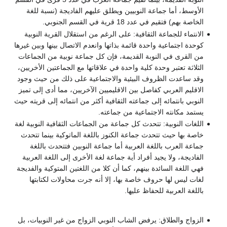
الأوسط، أما جماعة النوبيين ويطلق عليهم الفاديجة (نسبة للغة
الخاصة بهم) فتقيم في عدد 18 قرية في القسم الجنوبي.
الانتماء للجماعة الثقافية: على الرغم من استقلال القرية النوبية
كوحدة اجتماعية واحدة قائمة بذاتها وانعدم الاتصال بينها وبين غيرها
من القرى في النوبة القديمة، فإن كل جماعة نوبية من الجماعات
الثلاثة تعتبر وحدة كلية واحدة في علاقاتها مع الجماعتين الأخريين،
وقد ساعدت الظروف البيئية والاجتماعية على ذلك من حيث وجود
الاقليم العربي كفاصل بين الاقليميين الآخريين، مما أدى إلى تميز
النوبي بانتمائه إلى جماعته الثقافية أكثر من انتمائه إلى قريته حيث
يستمد مكانته الاجتماعية من جماعته.
اللغات النوبية: تتحدث كل جماعة من الجماعات الثقافية النوبية لغة
خاصة بها حيث تتحدث جماعة الكنوز باللغة الماتوكية بينما تتحدث
جماعة العرب باللغة العربية أما جماعة النوبين فتتحدث باللغة
الفاديجة، ولا يجيد أفراد أية جماعة لغة الأخرى إلى اللغة العربية
فهي اللغة السائدة بينهم، كما أن كلا من اللغتين المتوكية والفديجة
لغات ليس لها حروف خاصة بها، إلا أنه جرت محاولات لكتابتها
باللغة العربية للحفاظ عليها.
الزواج والطلاق: يرفض الشاب النوبي الزواج من غير النوبيات، بل