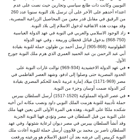
النوبيين وكانت ذات طابع سياسي وتجارين حيث نصت على عدم
اعتداء أحدهم على الآخر على أن ترسل بلاد النوبة سنويا عدد 260
من الرقيق في مقابل قدر معين من المحاصيل الزراعية المصرية،
وقد مهدت هذه الاتفاقية لدخول الاسلام إلى بلاد النوبة.
زاد الوجود الاسلامي والعربي في النوبة في عهد الدولة العباسية
(750-868) بدخول قبائل قحطان وربيعة ، وفي عهد الدولة
الطولونبية (868-905) أرسل أحمد بن طولون حملة للنوبة بقيادة
أبي عبد الرحمن بن عبد الحميد العمري الذي هزم ملك النوبة جورج
الأول.
في عهد الدولة الاخشيدية (934-969) توالت غارات النوبة على
الحدود المصرية حتى وصلوا إلى ادفو، وشهد العصر الفاطمي في
مصر (969-1171) ميلاد إمارة عربية تابعة للحكم المصري بقيادة
كنز الدولة ضمت أوسان وجزء من النوبة.
في عصر الدولة المملوكية (1520-1517) أرسل السلطان بيبرس
حملة تأديبية للنوبة هزمت الملك النوبي داود ونصب مكانه ابن أخيه
شكنده ملكا على النوبة، وهذه هي المرة الأولى التي يعين فهيا ملك
على النوبة من قبل السلطان في مصر وتؤدي فهيا النوبة الجزية
وقد أنشأ السلطان بيبرس في مصر ديوان لرعاية شئونها، وفي عهد
السلطان ناصر بن محمد بن قلاوون أرسل حملة للنوبة أعادت ملك
النوبة كربيس إلى عرشه بعد أن اعتنق الاسلام هو ورعيته ورفعت