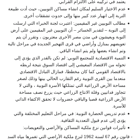
يعتمد في تركيبه على الالتزام القرابي.
عدم الاختيار السليم لمكان انشاء مساكن النوبيين، حيث أدت طبيعة
التربة إلى انهيار عدد كبير منها وإلى حدوث تشققات أخرى.
مطالب النوبيين غير المقيمين: اعتبرت لجنة الخبراء التي ارسلت
إلى النوبة – لتقدير الخسائر – أن النوبيين غير المقيمين على أرض
النوبة ويعيشون في مدن مصر الأخرى معتربون ، وتقرر أن يتم
تعويضهم بمنازل وأراضي في قرى التهجير الجديدة في مراحل تالية
وتم انشاء بعضها ولم يتم انشاء الباقي.
التنمية الاقتصادية للمجتمع النوبي: لم تكن بالقدر الذي يؤدي إلى
تحوله من الاقتصاد المعيشي إلى اقتصاد السوق نتيجة لربطه
بالاقتصاد القومي كما كان مخططا، فمازال التبادل الاقتصادي
منعدما بين القرى النوبية رغم التقارب الحالي بينها وذلك لصغر
مساحة الأرض الزراعية التي تمتلكها الأسرة النوبية ، والتي لا
تتجاوز فدانيين وقلة الانتاج الزراعي حيث يزرع نصف مساحة
الأرض الزراعية قصبا والباقي خضروات لا تحقق الاكتفاء الذاتي
للأسرة.
عدم تدريس الحضارة النوبية: في مراحل التعليم المختلفة والتي
يؤدي إلى عدم قبول التعددية الثقافية.
تأثيرات قوانين نزع ملكية المساكن والأراضي والتعويضات:
- قانون رقم 67 لسنة 1962 لنزع ملكية الأراضي التي تغمرها مياه السد