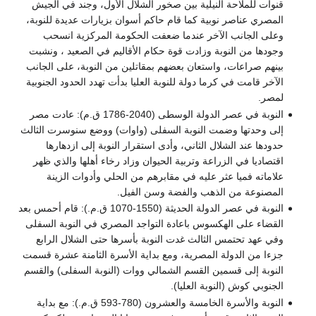
قنوات للملاحة النيلية بين صخور الشلال الأول، وجند في الجيش
المصري عناصر نوبية كما قام حاكم أسوان بزيارات عديدة للنوبة،
وعلى الجانب الآخر عندما ضعفت الحكومة المركزية انسحب
وجودها من النوبة وزادت قوة حكام الأقاليم في الصعيد ، ونشبت
بينهم صراعات، واستعان بعضهم بمقاتلين من النوبة، على الجانب
الآخر قامت في كرما دولة للنوبة العليا بدأت تهدد الحدود الجنوبية
لمصر.
النوبة في عصر الدولة الوسطى (2040-1786 ق.م): عادت مصر
إلى وحدتها وضمت النوبة السفلى (واوات) ووضع سنوسرت الثالث
حدودها عند الشلال الثاني، وأدى استقرار النوبة إلى ازدهارها
اقتصاديا في الزراعة وتربية الحيوان وزاد رخاء أهلها والذي ظهر
علاماته فميا عثر عليه في مقابرهم من الحلي وأدوات الزينة
المصنوعة من الذهب والفضة وسن الفيل.
النوبة في عصر الدولة الحديثة (1550-1070 ق.م.): قام أحمس بعد
القضاء على الهكسوس باعادة التواجد المصري في النوبة السفلى
وفي عهد تحتمس الثالث غدت النوبة بأسرها حتى الشلال الرابع
جزءا من الدولة المصرية، ومع بداية الأسرة الثامنة عشرة قسمت
النوبة إلى قسمين القسم الشمالي ووات (النوبة السفلى) والقسم
الجنوبي كوش (النوبة العليا).
النوبة والأسرة الخامسة والعشرون (780-593 ق.م.): مع بداية