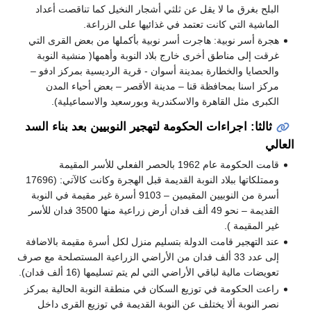
البلح بغرق ما لا يقل عن ثلثي أشجار النخيل كما تناقصت أعداد
الماشية التي كانت تعتمد في غذائيها على الزراعة.
هجرة أسر نوبية: هاجرت أسر نوبية بأكملها من بعض القرى التي
غرقت إلى مناطق أخرى خارج بلاد النوبة وأهمها( منشية النوبة
والحصايا والخطارة بمدينة أسوان - قرية الرديسية بمركز ادفو –
مركز اسنا بمحافظة قنا – مدينة الأقصر – بعض أحياء المدن
الكبرى مثل القاهرة والاسكندرية وبورسعيد والاسماعيلية).
ثالثا: اجراءات الحكومة لتهجير النوبيين بعد بناء السد
العالي
قامت الحكومة عام 1962 بالحصر الفعلي للأسر المقيمة
وممتلكاتها ببلاد النوبة القديمة قبل الهجرة وكانت كالآتي: (17696
أسرة من النوبيين المقيمين – 9103 أسرة غير مقيمة في النوبة
القديمة – نحو 49 ألف فدان أرض زراعية منها 3500 فدان للأسر
غير المقيمة ).
عند التهجير قامت الدولة بتسليم منزل لكل أسرة مقيمة بالاضافة
إلى عدد 33 ألف فدان من الأراضي الزراعية المستصلحة مع صرف
تعويضات مالية لباقي الأراضي التي لم يتم تسليمها (16 ألف فدان).
راعت الحكومة في توزيع السكان في منطقة النوبة الحالية بمركز
نصر النوبة ألا يختلف عن النوبة القديمة في توزيع القرى داخل