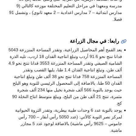
مدرسة ومعهدا في مراحل التعليم المختلفة موزعة كالتالي (9
مدارس ابتدائية – 7 مدارس اعدادية – 2 معهد ثانوي) ، وتشمل 91
فصلا.
رابعا: في مجال الزراعة
يعد القمح أهم المحاصيل الزراعية، وتقدر المساحة المنزرعة 5043
فدانا تنتج نحو 91.6 أردب وتبلغ انتاجية الفدان 18 اردب، تليه الذرة
الشامية الصيفي وتقدر المساحة المنزرعة 3553 فدانا تنتج نحو 4.9
ألف طن، وتبلغ انتاجية الفدان 1.4 طنا، يليها القصب وتقدر
المساحة المنزرعة 758 فدانا تنتج نحو 38 ألف طن وتبلغ انتاجية
الفدان 50 طنا، بالاضافة إلى المحصول الرئيسي للنوبة وهو البلح
حيث يوجد بالنوبة 566 ألف شجرة نخيل منها 234 ألف شجرة
مثمرة، تنتج 21 ألف طن من البلح، ويبلغ متوسط انتاج النخلة 90
كج.
يوجد بالنوبة عدد 6 وحدات طبية بيطرية، وتقدر الثروة الحيوانية
لمركز نصر النوبة كالأتي: (عدد 5050 رأس أبقار – 700 رأس
جاموس – 9625 رأس ماشية) بالاضافة لوجود عدد 5 مجازر
ماشية.