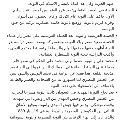
عنهم الجزية وكان هذا ايذانا بانتشار الاسلام في النوبة.
النوبة في العصر العثماني: بعد غزو العثمانيين لمصر، عين سليم
الأول حاكما على النوبة عام 1520، وأقام الحصون في أسوان
وقرية ابريم بالنوبة، ووضع بالنوبة حامية عسكرية تركية من جنود
البوسنة.
الحملة الفرنسية والنوبة: بعد الحملة الفرنسية على مصر زار علماء
الحملة صعيد مصر وبلاد النوبة، وتضمن كتا بوصف مصر دراسة عن
النوبة أظهرت فيها موقعها الهام والسماء الرئيسية للمجتمع النوبي ،
وأكدت الدراسة تبعية النوبة للسيطرة العثمانية.
محمد علي والنوبة: عندما تولى محمد علي الحكم في مصر قام
بحملة على النوبة للقضاء على المماليك الذين فروا إلى النوبة بعد
مذبحة القلعة، هذا فضلا عن الرغبة في تجنيد النوبيين والسودانيين
في الجيش المصري لما اشتهروا به من الشجاعة والصبر والطاعة،
بالاضافة إلى الاستحواذ على ذهب النوبة.
بعد نجاح الثورة المهدية في السودان كانت النوبة مسرحا للحرب
بين الجيش المصري وجيش المهدي من الدراويش، التي شهدت
وقعت توشكي، ودمر فيها جيش المهدي وانتهت بتوقيع الاتفاق
الثنائي بين الحكومتين المصرية والبريطانية في 19 ينيار 1889
والذي أدى إلى انهاء الارتباط بين النوبة المصرية والنوبة السودانية.