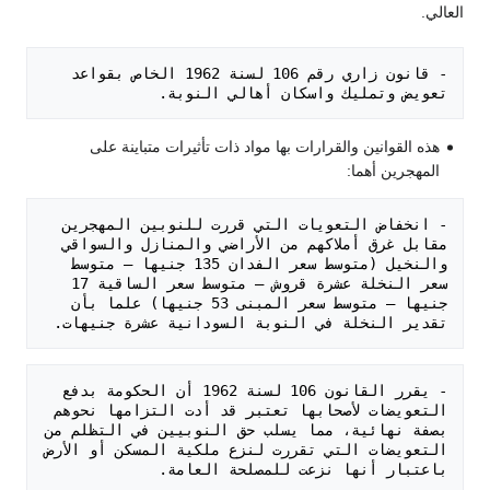
العالي.
- قانون زاري رقم 106 لسنة 1962 الخاص بقواعد 
تعويض وتمليك واسكان أهالي النوبة.

هذه القوانين والقرارات بها مواد ذات تأثيرات متباينة على
المهجرين أهما:
- انخفاض التعويات التي قررت للنوبين المهجرين 
مقابل غرق أملاكهم من الأراضي والمنازل والسواقي 
والنخيل (متوسط سعر الفدان 135 جنيها – متوسط 
سعر النخلة عشرة قروش – متوسط سعر الساقية 17 
جنيها – متوسط سعر المبنى 53 جنيها) علما بأن 
تقدير النخلة في النوبة السودانية عشرة جنيهات.

- يقرر القانون 106 لسنة 1962 أن الحكومة بدفع 
التعويضات لأصحابها تعتبر قد أدت التزامها نحوهم 
بصفة نهائية، مما يسلب حق النوبيين في التظلم من 
التعويضات التي تقررت لنزع ملكية المسكن أو الأرض 
باعتبار أنها نزعت للمصلحة العامة.
