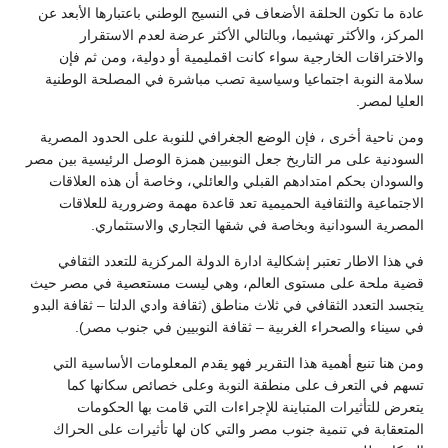
عادة ما تكون الحلقة الأضعاف في النسيج الوطني باعتبارها الأبعد عن
المركز، والأكثر تهشيما، وبالتالي الأكثر عرضة لعدم الاستقرار
والاختراقات الخارجية سواء كانت اقمليمية أو دولية، ومن ثم فإن
سلامة النوبة اجتماعيا وسياسية تصب مباشرة في المصلحة الوطنية
العليا لمصر.
ومن ناحية أخرى ، فإن الوضع الجغرافي للنوبة على الحدود المصرية
السودنية على مر التاريخ جعل النوبيين همزة الوصل الرئيسية بين مصر
والسودان بحكم امتدادهم القبلي والعائلي، وخاصة أن هذه العلاقات
الاجتماعية والثقافية الحميمية تعد قاعدة مهمة وضرورية للعلاقات
المصرية السودانية وبخاصة في شقها التجاري والاستثماري.
في هذا الاطار تعتبر إشكالية ادارة الدولة المركزية للتعدد الثقافي
قضية ملحة على مستوى العالم، وهي ليست مستعصية في مصر حيث
يتجسد التعدد الثقافي في ثلاث مناطق (ثقافة وادي الدلتا – ثقافة البدو
في سيناء والصحراء الغربية – ثقافة النوبيين في جنوب مصر).
ومن هنا تنبع أهمية هذا التقرير فهو يقدم المعلومات الأساسية التي
تسهم في التعرف على منطقة النوبة وعلى خصائص سكانها كما
يتعرض للتأثيرات المتباينة للإجراءات التي قامت بها الحكومات
المتعقابة في تنمية جنوب مصر والتي كان لها تأثيرات على الحراك