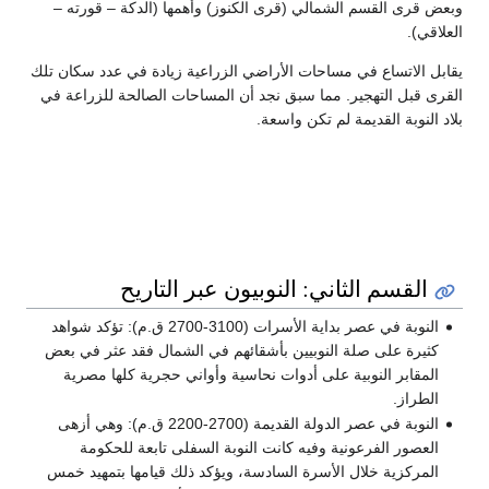
وبعض قرى القسم الشمالي (قرى الكنوز) وأهمها (الدكة – قورته –
العلاقي).
يقابل الاتساع في مساحات الأراضي الزراعية زيادة في عدد سكان تلك
القرى قبل التهجير. مما سبق نجد أن المساحات الصالحة للزراعة في
بلاد النوبة القديمة لم تكن واسعة.
القسم الثاني: النوبيون عبر التاريح
النوبة في عصر بداية الأسرات (3100-2700 ق.م): تؤكد شواهد
كثيرة على صلة النوبيين بأشقائهم في الشمال فقد عثر في بعض
المقابر النوبية على أدوات نحاسية وأواني حجرية كلها مصرية
الطراز.
النوبة في عصر الدولة القديمة (2700-2200 ق.م): وهي أزهى
العصور الفرعونية وفيه كانت النوبة السفلى تابعة للحكومة
المركزية خلال الأسرة السادسة، ويؤكد ذلك قيامها بتمهيد خمس