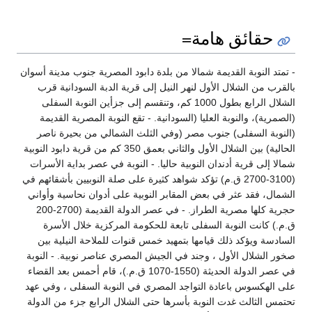
حقائق هامة=
- تمتد النوبة القديمة شمالا من بلدة دابود المصرية جنوب مدينة أسوان
بالقرب من الشلال الأول لنهر النيل إلى قرية الدبة السودانية قرب
الشلال الرابع بطول 1000 كم، وتنقسم إلى جزأين النوبة السفلى
(الصمرية)، والنوبة العليا (السودانية. - تقع النوبة المصرية القديمة
(النوبة السفلى) جنوب مصر (وفي الثلث الشمالي من بحيرة ناصر
الحالية) بين الشلال الأول والثاني بعمق 350 كم من قرية دابود النوبية
شمالا إلى قرية أدندان النوبية حاليا. - النوبة في عصر بداية الأسرات
(3100-2700 ق.م) تؤكد شواهد كثيرة على صلة النوبيين بأشقائهم في
الشمال، فقد عثر في بعض المقابر النوبية على أدوان نحاسية وأواني
حجرية كلها مصرية الطراز. - في عصر الدولة القديمة (2700-200
ق.م.) كانت النوبة السفلى تابعة للحكومة المركزية خلال الأسرة
السادسة ويؤكد ذلك قيامها بتمهيد خمس قنوات للملاحة النيلية بين
صخور الشلال الأول ، وجند في الجيش المصري عناصر نوبية. - النوبة
في عصر الدولة الحديثة (1550-1070 ق.م.)، قام أحمس بعد القضاء
على الهكسوس باعادة التواجد المصري في النوبة السفلى ، وفي عهد
تحتمس الثالث غدت النوبة بأسرها حتى الشلال الرابع جزء من الدولة