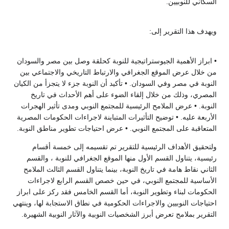
السكاني للنوبيين.
ويهدف هذا التقرير إلى:
• ابراز الأهمية الجيوستراتيجية للنوبة كحلقة وصل بين مصر والسودان
من خلال عرض الموقع الجغرافي والارتباط التاريخي والاجتماعي بين
النوبة في مصر وفي السودان. • تأكيد أن النوبة جزء لا يتجزأ من الكيان
المصري، وذلك من خلال إلقاء الضوء على أهم الأحداث في تاريخ
النوبة. • عرض الملامح الرئيسية للمجتمع النوبي ومدى تأثير الهجرات
الأربعة عليه. • توضيح التأثيرات المتباينة لاجراءات الحكومات المصرية
المتعاقبة على المجتمع النوبي. • عرض احتياجات تطوير مناطق النوبة.
ولتحقيق الأهداف الرئيسية للتقرير تم تقسيمه إلى خمسة أقسام
رئيسية، يتناول القسم الأول منها الموقع الجغرافي للنوبة ، والقسم
الثاني نقاط هامة في تاريخ النوبة، بينما يتناول القسم الثالث الملامح
الأساسية للمجتمع النوبي، في حين خصص القسم الرابع لاجراءات
الحكومات لبناء وتطوير النوبة، أما القسم الخامس فقد ركز على ابراز
احتياجات النوبيين والاجراءات الحكومية في نطاق الاستجابة لها، وينتهي
التقرير بملامح تعرض أبرز الشخصيات النوبية والآثار النوبية الشهيرة.