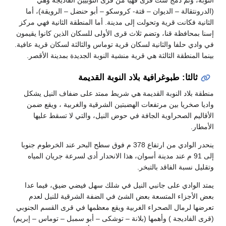
(الدرونتقالة – الديوان – قتة- كروسكو – أبو حنضل – الرويقة)، أما
الثانية فكانت قرية وتحولت إلى مدينة. أما المنطقة الثانية فهي مركز
إسنا بمحافظة قنا، وتضم ثلاث قرى الأولى للسكان الذين كانوا يقيمون
في وادي حلفا والثانية لسكان قرية توماس والثالثة لسكان قرية عافية.
بينما المنطقة الثالثة هي قرية منشية النوبة الجديدة بمدينة الأقصر.
ثالثا: طبوغرافية بلاد النوبة القديمة
منطقة بلاد النوبة القديمة هي شريط ممتد على ضفاف النيل يشكل
واديا صخريا بين مرتفعات الهضبتين الشرقية والغربية ، ويقع ضمن
الأقاليم الصحراوية الجافة في حوض النيل، والتي لا تسقط عليها
الأمطار.
ينحدر الوادي من ارتفاع 378 م فوق سطح البحر عند الخرطوم جنوبا
إلى 91 م عند مدينة أسوان، هذا الانحدار أدى لسرعة جريان المياه
وتقليل نسبة الفاقد بالتبخر.
يمتد الوادي على جانبي النيل في شلك سهل فيضي ضيق، فيما عدا
بعض الأجزاء المتسعة بعض الشئ في الضفة الشرقية للنيل لعدم
تعرضها لرمال الصحراء الغربية ويقع معظمها في قرى القسم الجنوبي
(قرى الفاديجة ) وأهمها (بلانة – توشكى – أبو سمبل – توماس – إبريم)