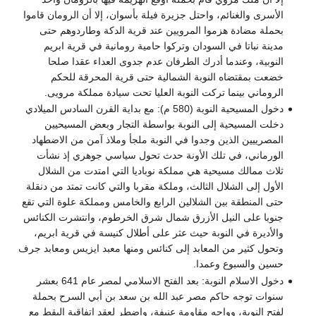
الأسرى والغنائم، واحتل جزيرة فيلة بأسوان، إلا أن الرومان قاموا
بحملة مضادة هزموا المرويين عند قرية الدكة وطاردوهم حتى
مدينة نباتا في السودان وتركوا حامية رومانية في قرية ابريم
النوبية، وعندما أدرك الطرفان عدم جدوى العداء عقدا صلحا
خضعت بمقتضاه النوبة الشمالية حتى قرية المحرقة للحكم
الروماني بينما تركت النوبة العليا تحت سيادة مملكة مرويى.
دخول المسيحية النوبة (580 م): مع بداية القرن السادس الميلادي
دخلت المسيحية إلى النوبة بواسطة التجار وبعض المسيحيين
المصرييين الذين وجدوا في النوبة ملجأ وملاذ آمن من الاضطهاد
الورماني، في تلك الأونة حدث تحول سياسي جوهري إذ نشأت
ثلاث ممالك مسيحية هي مملكة نوباديا التي امتدت من الشلال
الأول إلى الشلال الثالث، وملكة مقربا والتي كانت تمتد من دنقلة
حتى المنطقة بين الشلالين الرابع والخامس ومملكة علوة التي تقع
جنوبا على النيل الأزرق شمال شرق الخرطوم، وانتشرت الكنائس
والأديرة في النوبة حيث عثر على أطلال كنيسة في قرية ابريم،
وتحول كثير من المعابد إلى كنائس ومنها معبد ايزيس ومعابد جرف
حسين والسبوع وعمدا.
دخول الاسلام النوبة: بعد الفتح الاسلامي لمصر عام 641 بعشر
سنوات توجه حاكم مصر عبد الله بن سعد بن أبي السرح بحملة
لفتح النوبة، وواجه مقاومة عنيفة، واضطر لعقد اتفاقية البقط مع