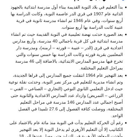
بدأ التعليم في بلاد النوبة القديمة ببناء أول مدرسة ابتدائية بالجهود
الذاتية عام 1907 في قري الدر عاصمة النوبة، وكانت الدراسة بها
أربع سنوات، وفي عام 1946 تم انشاء مدرسة ثانوية في قرية
عنيبة كانت الدراسة بها أربع سنوات.
بعد الصورة حدثت نهضة تعليمية في النوبة القديمة حيث تم انشاء
مدرسة ابتدائية في كل قرية باجمالي 40 مدرسة، وأربع مدارس
اعدادية في قرى (الدر – عنيبة – قورته – أرمنه)، ومدرسة دار
المعلمين بقرية قورته وكانت الدراسة بها خمس سنوات والتي
تخرج فيها مدرسو المدارس الابتدائية، بالاضافة إلى 46 مدرسة
بمراحل التعليم المختلفة.
بعد التهجير عام 1964 انتقلت جميع المدارس إلى قراها الجديدة،
وتم انشاء مديرية للتعليم في مركز نصر النوبة، وحدثت نقلة نوعية
حيث ادخل التعلمي الثانوي النوعي (التجاري – الصناعي – الفني –
الزراعي – التمريض) وازداد عدد المدارس الاعدادية والثانوية حتى
أصبح اجمالي عدد المدارس 146 مدرسة في مراحل التعليم
المختلفة، ووصلت كثافة الفصول إلى 27.6 تلميذا في الفصل
الواحد.
رغم أن الحركة التعليم بدأت في النوبة منذ مائة عام بالاعتماد على
الكتاتيب إلا أن التعليم الأزهري لم يدخل النوبة إلا بعد التهجير
وأخذت المعاهد الأزهرية في التزايد حتى وصل عددها إلى 18