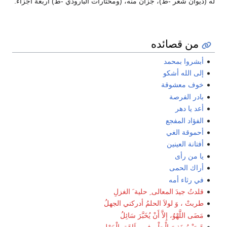
له (ديوان شعر -ط)، جزآن منه، (ومختارات البارودي -ط) أربعة أجزاء.
من قصائده
أبشروا بمحمد
إلى الله أشكو
خوف معشوقة
بادر الفرصة
أعد يا دهر
الفؤاد المفجع
أحموقة الغي
أفتانة العينين
يا من رأى
أراك الحمى
في رثاء أمه
قلدتُ جيدَ المعالى ِ حلية َ الغزلِ
طربتْ ، وَ لولاَ الحلمُ أدركني الجهلُ
مَضَى اللَّهْوُ، إِلاَّ أَنْ يُخَبَّرَ سَائِلُ