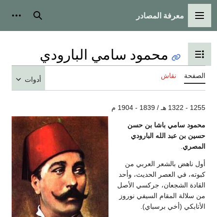
معرفة المصادر
القائمة الرئيسية
بحث
أدوات
محمود سامي البارودي
تبديل عرض جدول المحتويات
الصفحة
نقاش
أدوات
1255 - 1322 هـ / 1839 - 1904 م
محمود سامي باشا بن حسن
حسين بن عبد الله البارودي
المصري
.
أول ناهض بالشعر العربي من
كبوته، في العصر الحديث، وأحد
القادة الشجعان، جركسي الأصل
من سلالة المقام السيفي نوروز
الأتابكي (أخي برسباي).