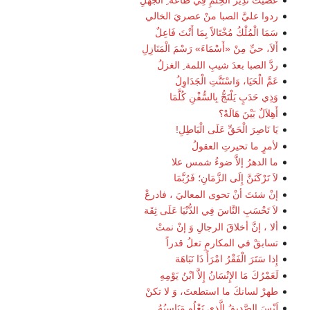
عَصَيْتُ نَذِيرَ الْحِلْمِ فِي طَاعَة ِ الْجَهْلِ
ردوا عليَّ الصبا منْ عصريَ الخالي
سَمَا الْمُلْكُ مُخْتَالاً بِمَا أَنْتَ فَاعِلٌ
أَلاَ، حيِّ مِنْ «أَسْمَاءَ» رَسْمَ الْمَنَازِلِ
ردَّ الصبا بعدَ شيبِ اللمة ِ الغزلُ
عَمَّ الْحَيَا، وَاسْتَنَّتِ الْجَدَاوِلُ
وَذِي حَدَبٍ يَلْتَجُّ بِالسُّفْنِ كُلَّمَا
أَهِلاَلٌ بَيْنَ هَالَهْ؟
يَا نَاصِرَ الْحَقِّ عَلَى الْبَاطِلِ!
لأمرٍ ما تحيرتِ العقولُ
ما الدهرُ إلاَّ ضوءُ شمس علا
لاَ تَرْكَنَنَّ إِلَى الزَّمَانِ؛ فَرُبَّمَا
إنْ شئتَ أنْ تحوى المعاليَ ، فادرعْ
لاَ تَحْسَبِ النَّاسَ فِي الدُّنْيَا عَلَى ثِقَة
ألا ، إنَّ أخلاقَ الرجالِ وَ إنْ نمتْ
تسابقْ في المكارمِ تعلُ قدراً
إِذا سَتَرَ الْفَقْرُ امْرَأً ذَا نَبَاهَة
لَعَمْرُكَ مَا الإِنْسَانُ إِلاَّ ابْنُ يَوْمِهِ
طهرْ لسانكَ ما استطعتَ، وَ لا تكنْ
لَيْسَ الصَّدِيقُ الَّذِي تَعْلُو مَنَاسِبُهُ