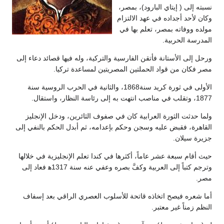
نسبته إلى ( إيتاي البارود)، بمصر،
وكان لأحد أجداده في عهد الالتزام
مولده ووفاته بمصر، تعلم بها في
المدرسة الحربية.
ورحل إلى الأستانة فأتقن الفارسية والتركية، وله فيها قصائد دعاء إلى
مصر فكان من قواد الحملتين المصريتين لمساعدة تركيا.
الأولى في ثورة كريد سنة1868، والثانية في الحرب الروسية سنة
1877، وتقلب في مناصب انتهت به إلى رئاسة النظار، واستقال.
ولما حدثت الثورة العرابية كان في صفوف الثائرين، ودخل الإنجليز
القاهرة، فقبض عليه وسجن وحكم بإعدامه، ثم أبدل الحكم بالنفي إلى
جزيرة سيلان.
حيث أقام سبعة عشر عاماً، أكثرها في كندا تعلم الإنجليزية في خلالها
وترجم كتباً إلى العربية وكفَّ بصره وعفي عنه سنة 1317ه‍ فعاد إلى
مصر.
أما شعره فيصح اتخاذه قاتحة للأسلوب العصري الراقي بعد إسفاف
النظم زمناً غير معتبر.