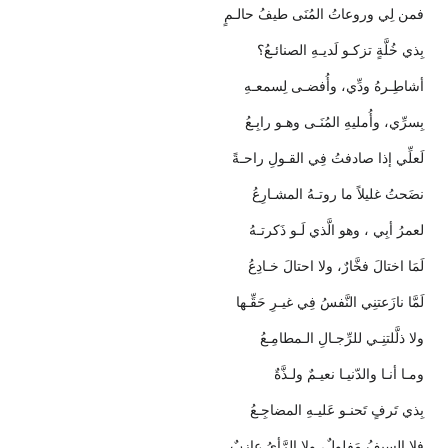
فمن لِي وروعاتُ المُنَى طيفُ حالـمٍ
بِذي خُلَّةٍ تزكـو لَديـهِ الصنائـعُ؟
أشاطِـرهُ ودِّي، وأُفضـى لِسمعـهِ
بِسرِّي، وأُمليهِ المُنَـى وهـو رابِـعُ
لَعلِّي إذا صادفتُ فِي القـولِ راحـةً
نضَحتُ غليلاً ما روتـهُ المشـارِعُ
لعمرُ أبِي ، وهو الَّذي لَـو ذَكرتـهُ
لَمَا اختالَ فخَّارٌ، ولا احتالَ خـادِعُ
لَمَّا نازَعتنِي النَّفسُ فِي غيـرِ حَقِّـها
ولا ذلَّلتنِـي للرِّجـالِ الـمطامِـعُ
ومـا أنـا والدّنيـا نعيـمٌ ولـذَّةٌ
بِذي تَرفٍ تَحنـو عَليـهِ المضاجِـعُ
فلا السيفُ مَفلولٌ، ولا الرَّأيُ عازبٌ