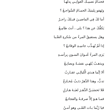
فحتـامُ تصبيـكَ الغوانِـي بِدلِّهـا
وتَهفو بِليتيكَ الحمـامُ السَّواجـعُ ؟
أما لكَ فِي الماضيـنَ قبـلكَ زاجـرٌ
يَكفُّكَ عن هذا ؟ بلى ، أنتَ طامِـعُ
وهل يستفيقُ المرءُ من سُكرةِ الصِّـبا
إذا لَمْ تُهـذِّب جانبيـهِ الوقائـعُ ؟
يَرَى المرءُ عُنـوانَ المنـونِ بِرأسـهِ
ويذهـبُ يُلهـي نفسَـهُ ويصانِـعُ
ألا إنَّما هـذي الَّليالِـي عقـاربٌ
تدبُّ، وهذا الدَّهرُ ذئـبٌ مُخـادِعُ
فَلا تَحسَبَـنَّ الدَّهـرَ لعبَـةَ هـازلٍ
فمـا هـوَ إلاَّ صرفـهُ والفجائـعُ
فيا رُبَّما بـات الفَتَـى وهو آمـنٌ