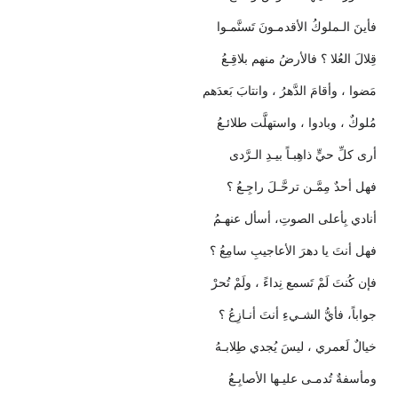
فأينَ الـملوكُ الأقدمـونَ تَسنَّمـوا
قِلالَ العُلا ؟ فالأرضُ منهم بلاقِـعُ
مَضوا ، وأقامَ الدَّهرُ ، وانتابَ بَعدَهم
مُلوكٌ ، وبادوا ، واستهلَّت طلائـعُ
أرى كلِّ حيٍّ ذاهِبـاً بيـدِ الـرَّدى
فهل أحدٌ مِمَّـن ترحَّـلَ راجِـعُ ؟
أنادي بِأعلى الصوتِ، أسأل عنهـمُ
فهل أنتَ يا دهرَ الأعاجيبِ سامِعُ ؟
فإن كُنتَ لَمْ تَسمع نِداءً ، ولَمْ تُحرْ
جواباً، فأيُّ الشـيءِ أنتَ أنـازِعُ ؟
خيالٌ لَعمري ، ليسَ يُجدي طِلابـهُ
ومأسفةٌ تُدمـى عليـها الأصابِـعُ