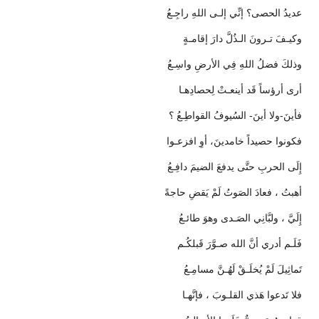
عديدُ الحصى؟ إنِّي إلـى اللهِ راجِـعُ
وكيـفَ تـرونَ الـذُلَّ دارَ إقامـةٍ
وذلكَ فضلُ اللهِ فِي الأرضِ واسِـعُ
أرى أرؤساً قَد أينعـتْ لِحصادِهـا
فأينَ-ولا أينَ- السُيوفُ القواطِـعُ ؟
فكونوا حصيداً خامدينَ، أوِ افزعـوا
إِلَى الحربِ حتَّى يدفعَ الضيمَ دافِـعُ
أهبتُ ، فعادَ الصَوتُ لَمْ يَقضِ حاجةً
إِلَيَّ ، ولبَّانِي الصَـدى وهوَ طائـعُ
فَلَـم أدري أنَّ الله صـوَّرَ قَبلكُـم
تَماثِيلَ لَمْ يُخلَـقْ لَهُـنَّ مسامِـعُ
فلا تَدعوا هَذي القلـوبَ ، فإنَّهـا