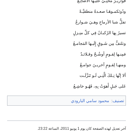
قواريـرُ مَحنِـيٌّ عَلَيـها الأضالِـعُ
ودُونَكمـوهَـا صعـدةً منطقيَّـةً
تفلُّ شبا الأرماحِ وهـيَ شـوارعُ
تسيرُ بِها الرُكبـانُ فِي كلِّ منِـزلٍ
وتلتفُّ مِن شَـوقٍ إِلَيـها المَجامـعُ
فمِنـها لِقـومٍ أوشُـحٌ وقـلائـدٌ
ومنهـا لِقـومٍ آخريـنَ جوامـعُ
ألا إنَّها تِـلكَ الَّتِـي لَـو تَنَزَّلَـت
عَلى جَبلٍ أَهوَتْ بِهِ، فَهُـو خاشِـعُ
تصنيف
:
محمود سامي البارودي
آخر تعديل لهذه الصفحة كان يوم 1 يونيو 2011، الساعة 23:22.