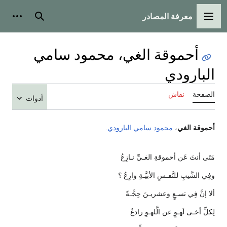
معرفة المصادر
القائمة الرئيسية
بحث
أدوات
أحموقة الغي، محمود سامي
البارودي
الصفحة
نقاش
أدوات
أحموقة الغي
،
محمود سامي البارودي
.
مَتَى أنتَ عَن أحموقةِ الغـيِّ نـازِعُ
وفِي الشَّيبِ للنَّفـسِ الأبيَّـةِ وازِعُ ؟
ألا إنَّ فِي تسـعٍ وعشريـنَ حِجَّـةً
لِكلِّ أخـى لَهـوٍ عن الَّلهـوِ رادعُ