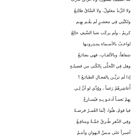
ولا الزَّندُ مغلولٌ، ولا السَّاقُ ظالِـعُ
ولكنَّنِي فِي معشـرٍ لَم يقُـم بِهِـم
كريمٌ ، ولَم يركَب شبا السَّيفِ خالِعُ
لواعـبُ بالأسـماءِ يبتـدِرونـها
سَفاهاً، وبالألقـابِ، فهي بضائـعُ
وهل فِي التَّحلِّى بِالكُنَى من فضيلـةٍ
إذا لَم تزيَّـن بِالفعـالِ الطبائـعُ ؟
أُعاشِرهُمْ رَغماً ، ووُدِّي لو أنَّ لِـي
بِهِمْ نَعمـاً أدعـو بِـهِ فيُسـارِعُ
فيا قومُ، هبُّوا، إنَّما العُمـرُ فرصـةً
وفِي الدَّهرِ طُـرقٌ جَمَّـةٌ ومنافِـعُ
أصبراً على مـسِّ الـهوانِ وأنتـمُ