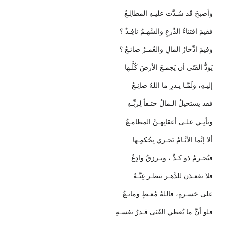
وأصبحَ قَد سُـدَّت عليـهِ المطالِـعُ
ففيمَ اقتناءُ الدِّرعِ والسَّهـمُ نافِـذٌ ؟
وفيمَ ادِّخارُ المالِ والعُمـرُ ضائـعُ ؟
يَودُّ الفَتَى أن يَجمـعَ الأرضَ كُلَّـها
إليـهِ، ولَمَّـا يـدرِ ما اللهُ صانِـعُ
فقد يستحيلُ الـمالُ حتـفاً لِربِّـهِ
وتأتِـي علـى أعقابِهـنَّ المطامـعُ
ألا إنَّما الأيَّـامُ تَجـري بِحُكمِـها
فيُحـرمُ ذو كـدٍّ ، ويـرزقُ وادِعُ
فلا تقعـدَن للدَّهـر تنظـر غِبَّـهُ
على حَسـرةٍ، فاللهُ مُعـطٍ ومانـعُ
فلو أنَّ ما يُعطي الفَتَى قـدرُ نفسـهِ