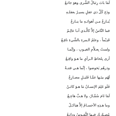
لَمَا باتَ رِئبالُ الشَّرى وهوَ جائـعُ
ودَع كًلَّ ذي عقلٍ يسيـرُ بعقلـهِ
يُنـازِعُ مـن أهوائـهِ ما ينـازعُ
فما النَّاسُ إلاَّ كالَّـذي أنـا عالِـمٌ
قَدِيْماً ، وعلمُ الـمرءِ بالشِّيءِ نافِـعُ
ولستُ بِعـلاَّمِ الغيـوبِ ، وإنَّمـا
أرى بِلحاظِ الـرأيِ ما هـوَ واقِـعُ
وذرهُم يَخوضوا ، إنَّما هـي فتنـةٌ
لَهُم بينَـها عمَّـا قَليـلٍ مصـارِعُ
فَلَو عَلِمَ الإنسـانُ مَا هـوَ كائـنٌ
لَمَا نَامَ سُمَّـارٌ، ولا هـبَّ هاجِـعُ
وما هـذِهِ الأجسـامُ إلاَّ هياكـلٌ
مُصـوَّرةٌ، فيـها النُّفـوسُ ودائـعُ