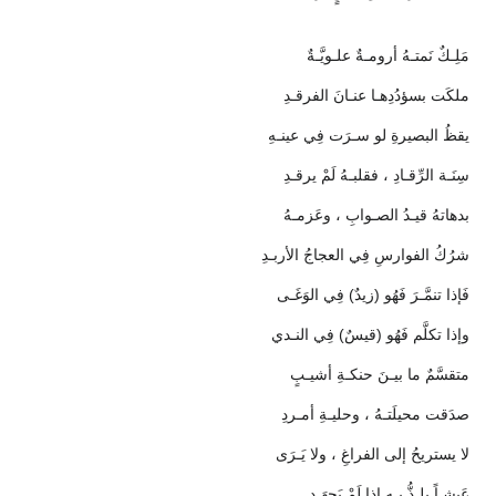
مَلِـكٌ نَمتـهُ أرومـةٌ علـويَّـةٌ
ملكَت بسؤدُدِهـا عنـانَ الفرقـدِ
يقظُ البصيرةِ لو سـرَت فِي عينـهِ
سِنَـة الرِّقـادِ ، فقلبـهُ لَمْ يرقـدِ
بدهاتهُ قيـدُ الصـوابِ ، وعَزمـهُ
شرُكُ الفوارسِ فِي العجاجُ الأربـدِ
فَإذا تنمَّـرَ فَهُو (زيدٌ) فِي الوَغَـى
وإذا تكلَّم فَهُو (قيسٌ) فِي النـدي
متقسَّمٌ ما بيـنَ حنكـةِ أشيـبٍ
صدَقت محيلَتـهُ ، وحليـةِ أمـردِ
لا يستريحُ إلى الفراغِ ، ولا يَـرَى
عَيشـاً يلـذُّ بِـهِ إذا لَمْ يَجهَـدِ