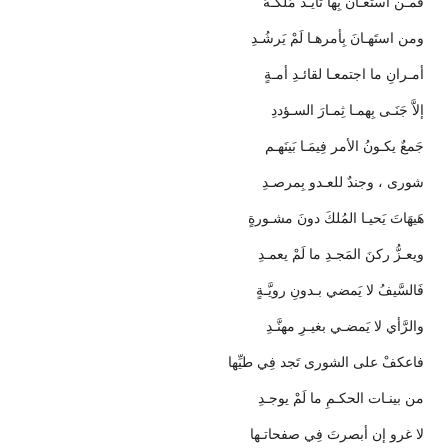
فَمـن استَعـانَ بِها تأيَّـدَ مُلكـهُ
ومن استَهـانَ بِأمرهـا لَمْ يَرشُـدِ
أمـرانِ ما اجتمعـا لقائـدِ أمـةٍ
إلاَّ جَنَـى بِهمـا ثِمـارَ السـؤددِ
جَمعٌ يكـونُ الأمر فِيمَـا بَينَهـم
شورى ، وجندٌ للعـدو بِمرصـدِ
هَيهَاتَ يَحيـا المُلكَ دونَ مشـورةٍ
ويعـزُّ ركنَ المَجـدِ ما لَمْ يعمـدِ
فَالسَّيفُ لا يَمضي بـدونِ رويَّـةٍ
والرَّأي لا يَمضـي بغيـرِ مهنَّـدِ
فاعكفْ على الشورى تَجد فِي طيِّها
من بينـات الحكـمِ ما لَمْ يوجـدِ
لا غرو إن أبصرتَ فِي صفحاتـها