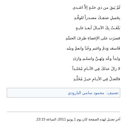
لَمْ يَبقَ من ذي خلـةٍ إلاَّ اغتـدى
بِجَميلِ صنعِـكَ مصـدراً للوفَّـدِ
بَلَغَـتْ بِكَ الآمـالَ أبعـدَ غايـةٍ
قصرَت على الإغضاءِ طرفَ الحسَّدِ
فَاسعَد وَدمْ واغنم وجُدْ وانعمْ وسُد
وابدأ وعُد وتَهـنَّ واسلـم وازدَدِ
لا زالَ عدلكَ فِي الأنـامِ مُخَلـداً
فالعدلُ فِي الأيـامِ خيـرُ مُخَلَّـدِ
تصنيف
:
محمود سامي البارودي
آخر تعديل لهذه الصفحة كان يوم 1 يونيو 2011، الساعة 23:15.