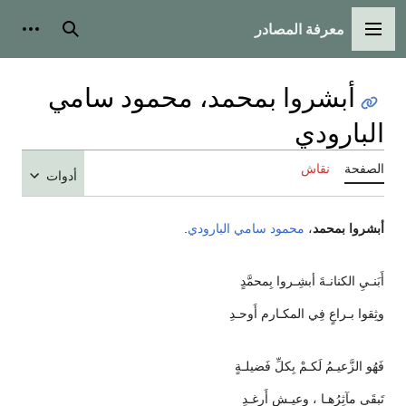
معرفة المصادر
القائمة الرئيسية
بحث
أدوات
أبشروا بمحمد، محمود سامي
البارودي
الصفحة
نقاش
أدوات
أبشروا بمحمد
،
محمود سامي البارودي
.
أَبَنـيِ الكنانـةَ أبشِـروا بِمحمَّدٍ
وثِقوا بـراعٍ فِي المكـارم أَوحـدِ
فَهُو الزَّعيـمُ لَكـمْ بِكلِّ فَضيلـةٍ
تَبقَى مآثِرُهـا ، وعيـشٍ أَرغـدِ