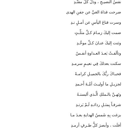
نفسُ النصيـحِ ، وذلَّ كلُّ مفنَّـدِ
ضرحت قذاةَ الغيِّ عن جفنِ الهدى
وسرت قناعَ اليأسِ عن أمـلٍ نـدِ
ضمت إليكَ زمـامَ كـلِّ مثلِّـثٍ
وثنت إليكَ عنـانَ كـلِّ موحِّـدِ
وتألَفـتْ بَعـدَ العـداوةِ أنفـسٌ
سكنت بعدلكَ فِي نعيـمٍ سرمـدِ
فحبـاكَ ربُّكَ بالجميـلِ كرامـةً
لجزيـلِ ما أوليـتَ أمَّـةَ أَحـمدِ
وتَهـنَّ بالـملكِ الَّـذي ألبستـهُ
شرفـاً بِمثـلِ ردائـهِ لَـمْ يَرتـدِ
بزغت بِهِ شَمسُ الهدايةِ بعـدَ مـا
أفلَت ، وأبصرَ كلُّ طـرفٍ أرمـدِ