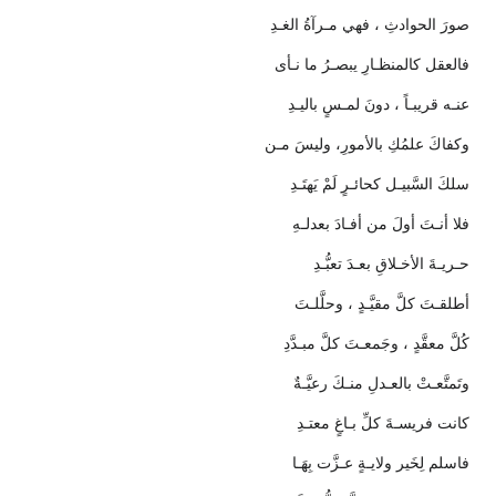
صورَ الحوادثِ ، فهي مـرآةُ الغـدِ
فالعقل كالمنظـارِ يبصـرُ ما نـأى
عنـه قريبـاً ، دونَ لمـسٍ باليـدِ
وكفاكَ علمُكِ بالأمورِ، وليسَ مـن
سلكَ السَّبيـل كحائـرٍ لَمْ يَهتَـدِ
فلا أنـتَ أولَ من أفـادَ بعدلـهِ
حـريـةَ الأخـلاقِ بعـدَ تعبُّـدِ
أطلقـتَ كلَّ مقيَّـدٍ ، وحلَّلـتَ
كُلَّ معقَّدٍ ، وجَمعـتَ كلَّ مبـدَّدِ
وتَمتَّعـتْ بالعـدلِ منـكَ رعيَّـةٌ
كانت فريسـةَ كلِّ بـاغٍ معتـدِ
فاسلم لِخَير ولايـةٍ عـزَّت بِهَـا