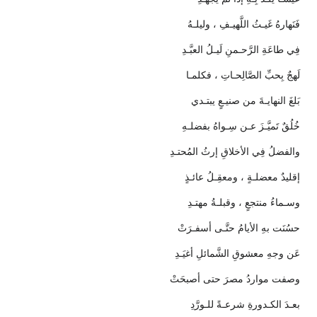
فَنَهارهُ غَيـثُ اللَّهيـفِ ، وليلـهُ
فِي طاعَةِ الرَّحـمنِ لَيـلُ العبَّـدِ
لَهجٌ بِحبِّ الصَّالِحـاتِ ، فكلمـا
بَلغَ النهايـةَ من صنيـعٍ يبتـدي
خُلُقٌ تَميَّـزَ عـن سِـواهُ بفضلـهِ
والفضلُ فِي الأخلاقِ إرثُ المُحتـدِ
إقليدٌ معضلـةٍ ، ومعقِـلُ عائـذٍ
وسـماءُ منتجعٍ ، وقبلـةُ مهتـدِ
حسُنَت بهِ الأيامُ حتَّـى أسفـرَتْ
عَن وجهِ معشوقِ الشَّمائلِ أغيَـدِ
وصفت مواردُ مصرَ حتى أصبحَتْ
بعـدَ الكـدورةِ شرعـةً للـورَّدِ