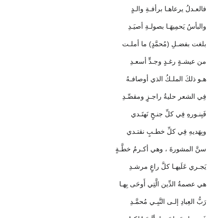
فالعـدلُ يرعاهـا برأفـةِ والـدٍ
والبأسُ يَحمِيهَـا بصولـةِ أصيَـدِ
بلغت بفضـلِ (مُحمَّدٍ) ما أملـت
من عيشـةٍ رغـدٍ وجـدٍّ أسعـدِ
هـو ذلكَ الملـكُ الذي أوصافـهُ
فِي الشعر حليةُ راجـزٍ ومقصِّـدِ
فَبِنـورهِ فِي كلِّ جنـحٍ نَهتَـدي
وبِهَديهِ فِي كلِّ خطـبٍ نقتـدي
سنَّ المشورةَ ، وهي أكـرمُ خطَّـةٍ
يَجـري عَلَيهـا كلَّ راعٍ مرشـدِ
هي عصمةُ الدِّين الَّتِي أَوحَى بِهـا
رَبُّ العِبادِ إلـى النَّبِـي مُحمَّـدِ