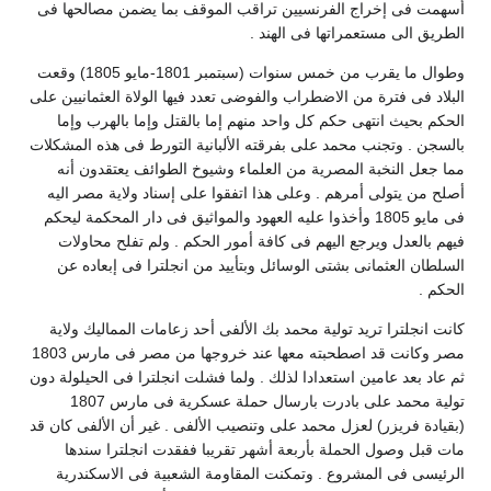
أسهمت فى إخراج الفرنسيين تراقب الموقف بما يضمن مصالحها فى
الطريق الى مستعمراتها فى الهند .
وطوال ما يقرب من خمس سنوات (سبتمبر 1801-مايو 1805) وقعت
البلاد فى فترة من الاضطراب والفوضى تعدد فيها الولاة العثمانيين على
الحكم بحيث انتهى حكم كل واحد منهم إما بالقتل وإما بالهرب وإما
بالسجن . وتجنب محمد على بفرقته الألبانية التورط فى هذه المشكلات
مما جعل النخبة المصرية من العلماء وشيوخ الطوائف يعتقدون أنه
أصلح من يتولى أمرهم . وعلى هذا اتفقوا على إسناد ولاية مصر اليه
فى مايو 1805 وأخذوا عليه العهود والمواثيق فى دار المحكمة ليحكم
فيهم بالعدل ويرجع اليهم فى كافة أمور الحكم . ولم تفلح محاولات
السلطان العثمانى بشتى الوسائل وبتأييد من انجلترا فى إبعاده عن
الحكم .
كانت انجلترا تريد تولية محمد بك الألفى أحد زعامات المماليك ولاية
مصر وكانت قد اصطحبته معها عند خروجها من مصر فى مارس 1803
ثم عاد بعد عامين استعدادا لذلك . ولما فشلت انجلترا فى الحيلولة دون
تولية محمد على بادرت بارسال حملة عسكرية فى مارس 1807
(بقيادة فريزر) لعزل محمد على وتنصيب الألفى . غير أن الألفى كان قد
مات قبل وصول الحملة بأربعة أشهر تقريبا ففقدت انجلترا سندها
الرئيسى فى المشروع . وتمكنت المقاومة الشعبية فى الاسكندرية