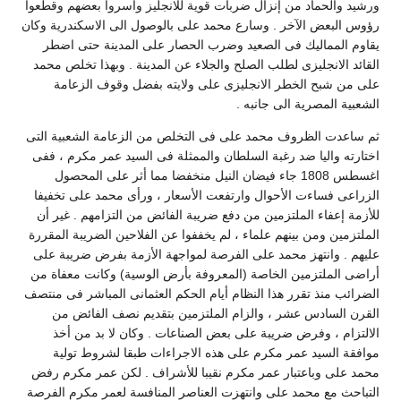
ورشيد والحماد من إنزال ضربات قوية للانجليز وأسروا بعضهم وقطعوا
رؤوس البعض الآخر . وسارع محمد على بالوصول الى الاسكندرية وكان
يقاوم المماليك فى الصعيد وضرب الحصار على المدينة حتى اضطر
القائد الانجليزى لطلب الصلح والجلاء عن المدينة . وبهذا تخلص محمد
على من شبح الخطر الانجليزى على ولايته بفضل وقوف الزعامة
الشعبية المصرية الى جانبه .
ثم ساعدت الظروف محمد على فى التخلص من الزعامة الشعبية التى
اختارته واليا ضد رغبة السلطان والممثلة فى السيد عمر مكرم ، ففى
اغسطس 1808 جاء فيضان النيل منخفضا مما أثر على المحصول
الزراعى فساءت الأحوال وارتفعت الأسعار ، ورأى محمد على تخفيفا
للأزمة إعفاء الملتزمين من دفع ضريبة الفائض من التزامهم . غير أن
الملتزمين ومن بينهم علماء ، لم يخففوا عن الفلاحين الضريبة المقررة
عليهم . وانتهز محمد على الفرصة لمواجهة الأزمة بفرض ضريبة على
أراضى الملتزمين الخاصة (المعروفة بأرض الوسية) وكانت معفاة من
الضرائب منذ تقرر هذا النظام أيام الحكم العثمانى المباشر فى منتصف
القرن السادس عشر ، والزام الملتزمين بتقديم نصف الفائض من
الالتزام ، وفرض ضريبة على بعض الصناعات . وكان لا بد من أخذ
موافقة السيد عمر مكرم على هذه الاجراءات طبقا لشروط تولية
محمد على وباعتبار عمر مكرم نقيبا للأشراف . لكن عمر مكرم رفض
التباحث مع محمد على وانتهزت العناصر المنافسة لعمر مكرم الفرصة