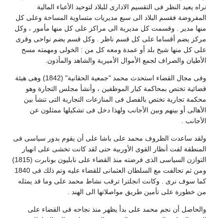
نراه يعيد النظر فى التقسيم الادارى للبلاد لتوحيد الأعباء المالية
المفروضة فقسم البلاد الى سبع مديريات متساوية المساحة وعلى كل
منها مدير . وقسمت كل مديرية الى مراكز على كل منها مأمور ، وكل
مركز يضم أقساما على كل قسم ناظر . وكل قسم يضم نواحى وقرى
على كل منها شيخ بلد أو عمدة ومعه كل من : الخولى ومهمته مسح
الأطيان والصراف لجمع الأموال الأميرية والشاهد والمأذون.
وفى مجال القضاء استحدث محمد "جمعية الحقانية" (1842) وهى هيئة
قضائية تختص بمحاكمة كبار الموظفين ، وأنشأ مجلس التجارة وهو
محكمة تجارية تختص بالفصل فى المنازعات التجارية التى تنشأ بين
الأهالى أو بينهم وبين الأجانب ولهذا دخل فى تشكيلها ممثلون عن
الأجانب .
ولقد ساعدت الظروف محمد على باشا على أن يقوم بدور سياسى فى
المنطقة لفت أنظار القوى الأوربية حتى لقد كانت تخشى على انهيار
التوازن السياسى الذى فرضته منذ القضاء على نابليون بونابرت (1815)
ومن ثم تحالفت مع السلطان العثمانى للقضاء عليه وتم ذلك فى 1840
كما سوف نرى . وكانت انجلترا ترقب نشاط محمد على وما قد يمثله
من خطورة على تأمين طريق مواصلاتها الى الهند .
والحاصل أن نجم محمد على بدأ يظهر منذ نجاحه فى القضاء على