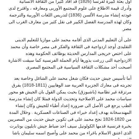
أول بعثة كبيرة لفرنسا (1826) قد أفاد كثيرا من الثقافة الانسانية
وأدرك قيمة الاطلاع على علوم المجتمع الأوربى ومعارفه ، واقترح لدى
عودته إنشاء مدرسة الألسن (1836) لتدريس اللغات الأوربية والترجمة
وكان لهذه المدرسة الفضل الكبير فى نقل كثير من معارف الغرب الى
مصر.
على أن التعليم المدنى الذى أقامه محمد على موازيا للتعليم الدينى
التقليدى أوجد ازدواجية فى الثقافة والفكر فى مصر خاصة وأن محمد
على اختص خريجى المدارس الحديثة بوظائف الحكومة وهذه
الازدواجية التى زرعت بذورها أيام الحملة الفرنسية كما سبقت الاشارة
أصبحت أحد مشكلات الثقافة السياسية فى المجتمع المصرى
أما تأسيس جيش حديث فكان شغل محمد على الشاغل وخاصة بعد
تجربته فى معارك الجزيرة العربية ضد الوهابيين (1811-1818) بفرق
مرتزقة غير نظامية (باشبوزق) بحيث يمكن القول بان الجيش هو محور
سياسات محمد على الاصلاحية وتحديث الدولة فمثلا كان إنشاء مدرسة
الطب يرجع فى الأصل الى ضرورة إعداد أطباء للجيش وكان إنشاء
المهندسخانة بهدف إعداد خبراء فى الصناعات العسكرية . وخلال المدة
من 1820-1824 نجح محمد على فى تكوين جيش حديث من المصريين
بخبرة فرنسية قدمها الكولونيل سيف أحد ضباط جيش نابليون بونابرت
الذى اعتنق الاسلام باغراء من محمد على وأصبح اسمه سليمان باشا