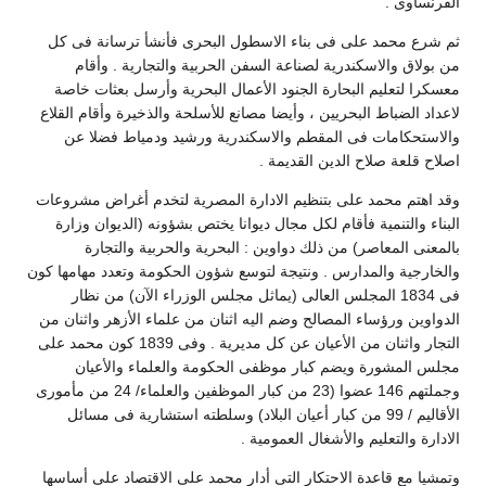
الفرنساوى .
ثم شرع محمد على فى بناء الاسطول البحرى فأنشأ ترسانة فى كل
من بولاق والاسكندرية لصناعة السفن الحربية والتجارية . وأقام
معسكرا لتعليم البحارة الجنود الأعمال البحرية وأرسل بعثات خاصة
لاعداد الضباط البحريين ، وأيضا مصانع للأسلحة والذخيرة وأقام القلاع
والاستحكامات فى المقطم والاسكندرية ورشيد ودمياط فضلا عن
اصلاح قلعة صلاح الدين القديمة .
وقد اهتم محمد على بتنظيم الادارة المصرية لتخدم أغراض مشروعات
البناء والتنمية فأقام لكل مجال ديوانا يختص بشؤونه (الديوان وزارة
بالمعنى المعاصر) من ذلك دواوين : البحرية والحربية والتجارة
والخارجية والمدارس . ونتيجة لتوسع شؤون الحكومة وتعدد مهامها كون
فى 1834 المجلس العالى (يماثل مجلس الوزراء الآن) من نظار
الدواوين ورؤساء المصالح وضم اليه اثنان من علماء الأزهر واثنان من
التجار واثنان من الأعيان عن كل مديرية . وفى 1839 كون محمد على
مجلس المشورة ويضم كبار موظفى الحكومة والعلماء والأعيان
وجملتهم 146 عضوا (23 من كبار الموظفين والعلماء/ 24 من مأمورى
الأقاليم / 99 من كبار أعيان البلاد) وسلطته استشارية فى مسائل
الادارة والتعليم والأشغال العمومية .
وتمشيا مع قاعدة الاحتكار التى أدار محمد على الاقتصاد على أساسها