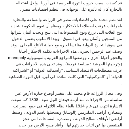
قد كسدت بسبب حروب الثورة الفرنسية فى أوربا . ولعل اشتغاله
بالتجارة كان له تأثيره على توجهاته فى تنظيم اقتصاديات مصر .
لقد نظم محمد على اقتصاديات مصر فى الزراعة والصناعة والتجارة
باجراءات عرفت اصطلاحا بالاحتكار ، ومعناه أن تقوم الحكومة بتحديد
نوع الغلات التى تزرع ونوع المصنوعات التى تنتج وتحديد أثمان شرائها
من المنتجين وأثمان بيعها فى السوق . وبهذا الاسلوب يضمن الدخول
فى سوق التجارة الدولية منافسا لغيره مع حماية الانتاج المحلى . وقد
وصف عبد الرحمن الجبرتى هذه الاجراءات بكلمة الاحتكار أحيانا
والحجر أحيانا أخرى ، ووصفتها المراجع الغربية بالمونوبولية monopoly
(وترجمتها الحرفية : سياسة فردية) . وقد تعنى هذه الاجراءات فى
عرف مصطلحات الاقتصاد السياسى "رأسمالية الدولة" أو "اشتراكية
الدولة" أو "المركنتيلية" التى كانت سائدة فى أوربا قبل الثورة الصناعية
.
وفى مجال الزراعة قام محمد على بتغيير أوضاع حيازة الأرض عبر
سلسلة من الاجراءات منذ أزمة فيضان النيل صيف 1808 كما سبقت
الاشارة انتهت فى عام 1814 بالغاء نظام الالتزام فى جمع الضرائب
ومصادرة أراضى الملتزمين (الوسايا) وتسجيلها باسم الدولة ، وضبط
أراضى الأوقاف لصالح الدولة ، ومصادرة المساحات التى عجز
المنتفعين بها عن اثبات حيازتهم لها . وأعاد مسح الأرض من جديد