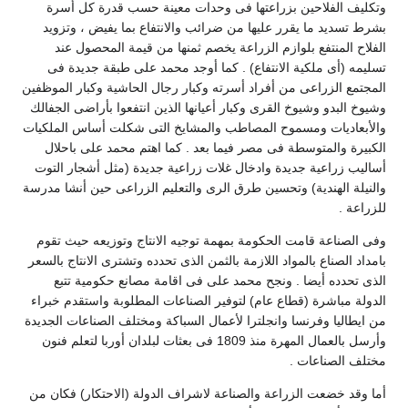
وتكليف الفلاحين بزراعتها فى وحدات معينة حسب قدرة كل أسرة
بشرط تسديد ما يقرر عليها من ضرائب والانتفاع بما يفيض ، وتزويد
الفلاح المنتفع بلوازم الزراعة يخصم ثمنها من قيمة المحصول عند
تسليمه (أى ملكية الانتفاع) . كما أوجد محمد على طبقة جديدة فى
المجتمع الزراعى من أفراد أسرته وكبار رجال الحاشية وكبار الموظفين
وشيوخ البدو وشيوخ القرى وكبار أعيانها الذين انتفعوا بأراضى الجفالك
والأبعاديات ومسموح المصاطب والمشايخ التى شكلت أساس الملكيات
الكبيرة والمتوسطة فى مصر فيما بعد . كما اهتم محمد على باحلال
أساليب زراعية جديدة وادخال غلات زراعية جديدة (مثل أشجار التوت
والنيلة الهندية) وتحسين طرق الرى والتعليم الزراعى حين أنشا مدرسة
للزراعة .
وفى الصناعة قامت الحكومة بمهمة توجيه الانتاج وتوزيعه حيث تقوم
بامداد الصناع بالمواد اللازمة بالثمن الذى تحدده وتشترى الانتاج بالسعر
الذى تحدده أيضا . ونجح محمد على فى اقامة مصانع حكومية تتبع
الدولة مباشرة (قطاع عام) لتوفير الصناعات المطلوبة واستقدم خبراء
من ايطاليا وفرنسا وانجلترا لأعمال السباكة ومختلف الصناعات الجديدة
وأرسل بالعمال المهرة منذ 1809 فى بعثات لبلدان أوربا لتعلم فنون
مختلف الصناعات .
أما وقد خضعت الزراعة والصناعة لاشراف الدولة (الاحتكار) فكان من