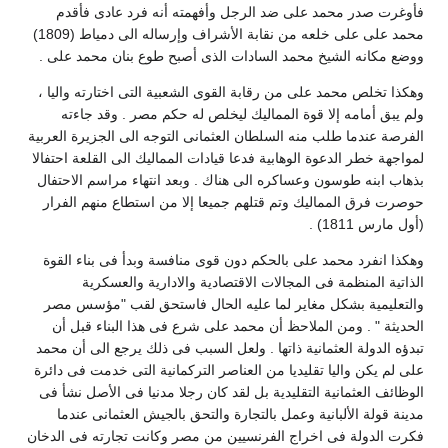
فأوغرت صدر محمد على ضد الرجل وأفهمته أنه فرد عادى فأقدم
محمد على على خلعه من نقابة الأشراف وإرساله الى دمياط (1809)
ووضع مكانه الشيخ محمد السادات الذى أصبح طوع بنان محمد على .
وهكذا تخلص محمد على من رقابة القوى الشعبية التى اختارته واليا ،
ولم يبق أمامه إلا قوة المماليك ليخلص له حكم مصر . وقد جاءته
الفرصة عندما طلب منه السلطان العثمانى التوجه الى الجزيرة العربية
لمواجهة خطر الدعوة الوهابية فدعا قيادات المماليك الى القلعة احتفالا
بذهاب ابنه طوسون وعساكره الى هناك . وبعد انتهاء مراسم الاحتفال
حوصرت فرق المماليك وتم قتلهم جميعا إلا من استطاع منهم الفرار
(أول مارس 1811) .
وهكذا انفرد محمد على بالحكم دون قوى منافسة وبدأ فى بناء القوة
الذاتية المنظمة فى المجالات الاقتصادية والادارية والعسكرية
والتعليمية بشكل مغاير لما عليه الحال فاستحق لقب "مؤسس مصر
الحديثة " . ومن الملاحظ أن محمد على شرع فى هذا البناء قبل أن
تبدؤه الدولة العثمانية ذاتها . ولعل السبب فى ذلك يرجع الى أن محمد
على لم يكن واليا تقليديا من العناصر التركمانية التى خدمت فى دائرة
الوظائف العثمانية التقليدية بل لقد كان رجلا مدنيا فى الأصل نشأ فى
مدينة قولة الألبانية وعمل بالتجارة والتحق بالجيش العثمانى عندما
فكرت الدولة فى اخراج الفرنسيين من مصر وكانت تجارته فى الدخان