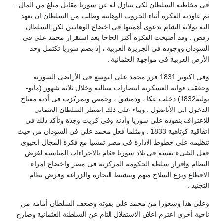
فى مخاطبة السلطان لكى يتنازل له عن سوريا مقابل مبلغ من المال .
ثم عاودته الفكرة أثناء الحروب الوهابية وطلب من السلطان ان يعهد
اليه بولاية الشام بدعوى أهميتها فى اخضاع الوهابيين لكن السلطان
رفض . وقد أصبحت الفكرة أكثر الحاحا بعد استقرار محمد على فى
السودان ووجوده فى الجزيرة العربية ، إذ بضم سوريا تكتمل وحد
الأرض العربية فى مواجهة العثمانية .
وفى اكتوبر 1831 قرر محمد على التوسع فى الأراضى السورية
وحققت قواته العسكرية انتصارات متتالية وخلال ثلاثة شهور (مايو-
يولية1832) دخلت عكا ، ودمشق ، وحمص وتمركزت فى أدنه مفتاح
الدخول الى الأناضول . وبناء على ذلك اضطر السلطان العثمانى
للاعتراف بنفوذه على سوريا وأدنه وفى كريت وجدة وتأكد ذلك فى
اتفاقية كوتاهية 1833 . ومثلما فعل محمد على فى السودان من حيث
تنظيمه على خطوط الادارة فى مصر تمشيا مع فكرة المجال الحيوى
فعل الشىء نفسه فى بلاد سوريا فقام بالاجراءات المناسبة لفرض
النظام وإقرار سلطة الحكومة المركزية فى مصر واخضاع امراء
الاقطاع ونزع السلاح منهم وتنشيط التجارة والزراعة وفرض نظام
التجنيد .
وعلى هذا وشعورا من محمد على بقوته وضعف السلطان أمامه من
ناحية أخرى اعتزم اعلان الاستقلال التام عن السلطنة العثمانية وصارح