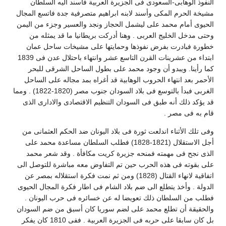
النفوذ الوهابى-السعودى فى الجزيرة العربية فاسند اليه السلطان
مشيخة الحرم المكى وأسند لابنه ابراهيم متصرفية جدة فاتسع المجال
الحيوى أمام محمد على ليشمل الحجاز ونجد والعسير وجزء من اليمن
وحتى مدخل الخليج العربى . وهنا أدركت بريطانيا ما قد يمثله من
خطورة فبادرت بفرض نفوذها وحمايتها على مشيخات ساحل عمان
ابتداء من عشرينات القرن التاسع عشر وانتهاء باحتلال عدن فى 1839
كما رأينا. ويبدو أن وجود محمد على بطول الساحل الشرقى للبحر
الأحمر بعد انتهاء الحروب الوهابية قد أغراه بمد مجاله على الساحل
الغربى فبدأ بالتوسع فى بلاد السودان جنوب مصر (1820-1822) . ومما
قد يؤكد ذلك أنه طبق فى السودان التنظيم الاقتصادى والادارى الذى
قام به فى مصر .
وفى تلك الأثناء اندلعت ثورة فى بلاد اليونان ضد الحكم العثمانى من
أجل الاستقلال (1821-1828) فطلب السلطان مساعدة محمد على
الذى نجح فى مهمته فمنحه جزيرة كريت مكافأة . وقد شعر محمد
على بقوته فى هذه الحرب حين تم التفاوض معه مباشرة للتوصل الى
اتفاقية لانهاء القتال (1828) ومن ثم نمت فكرة استقلاله بمصر عن
الدولة . وأخذ يتطلع الى ضم بلاد الشام فى اطار فكرة المجال الحيوى
فطلب من السلطان ذلك تعويضا له عن خسائره فى حرب اليونان .
والحقيقة أن تطلع محمد على لضم سوريا كان أسبق من ضم السودان
بل كان سابقا على حربه فى الجزيرة العربية . ففى 1810 كان يفكر