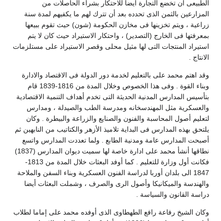
الطبيعى أن تخضع التجارة أيضا للاحتكار بشراء الحاصلات من
المزارعين بالثمن الذى تحدده بعد أن تترك لهم ما يكفيهم لمدة سنة
زراعية ، ويتم تخزينها فى مخازن الحكومة (شون) حيث تقوم ببيعها
بمعرفتها فى الخارج (التصدير) ، واحتكار الاستيراد حيث كان لا يتم
استيراد المنتجات التى لها مثيل محلى وقصر الاستيراد على مستلزمات
الانتاج .
وقد اهتم محمد على بالتعليم لخدمة دور الدولة فى الاقتصاد والادارة
وبناء القوة . وفى هذا الخصوص وخلال المدة من 1816-1839 قام
بتأسيس المدارس المدنية الحديثة التى تخدم أهداف التنمية الاقتصادية
والعسكرية مثل المهندسخانه ومدرسة الطب والصيدلة ، ومدارس
لتعليم أصول المحاسبة والفنون والصنايع والزراعة والبيطرة . وكان
يلتحق بهذه المدارس فى البداية تلاميذ الأزهر والكتاتيب من النابهين ثم
أصبحت المدارس عامة ومدنية الطابع . ولما تعددت المدارس واتسع
نطاقها أنشأ محمد على ادارة خاصة لها سميت ديوان المدارس (1837)
فكانت أول وزارة للتعليم . كما أوفد البعثات خلال المدة من 1813-
1847 الى بلدان أوربا لدراسة الفنون العسكرية وبناء السفن والملاحة
والهندسة والميكانيكا وأصول الرى والصرف ، وشملت البعثات أيضا
دراسة القانون والسياسة .
وكان الشيخ رفاعة رافع الطهطاوى الذى أوفده محمد على إماما لطلاب