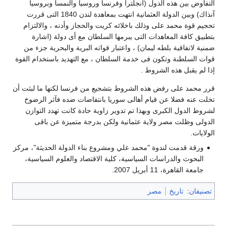
التفاوض بين هذه الدول (انجلترا وفرنسا وروسيا والنمسا وبروسيا
آنذاك) وبين الدولة العثمانية انتهت بمعاهدة لندن 1840 التى قررت
تحجيم قوة محمد على وذلك باخلائه كريت والحجاز وأدنه ، والالتزام
بتطبيق كافة المعاهدات التى يبرمها السلطان مع أى دولة (اشارة
ضمنية لاتفاقية بلطه ليمان) ، واعتبار قواته البرية والبحرية جزء من
قوات السلطنة وتكون فى خدمة السلطان ، مع التهديد باستخدام القوة
إذا لم يقبل هذه الشروط .
قرر محمد على رفض هذه الشروط بتشجيع من فرنسا لكنها ما لبثت أن
تخلت عنه فضلا عن قيام أهالى سوريا بانتفاضات ضده فآثر الرضوخ
لشروط الدول الكبرى وبهذا تم تدوير زاوية حادة كانت تهدد التوازن
الدولى وظلت مصر ولاية عثمانية ولكن بدرجة متميزة عن باقى
الولايات.
ورقة قدمت لندوة "محمد علي ومشروع بناء الدولة الحديثة"، مركز
البحوث والدراسات السياسية، كلية الاقتصاد والعلوم السياسية،
جامعة القاهرة، 11 أبريل 2007.
تصنيفان
:
تاريخ
مصر