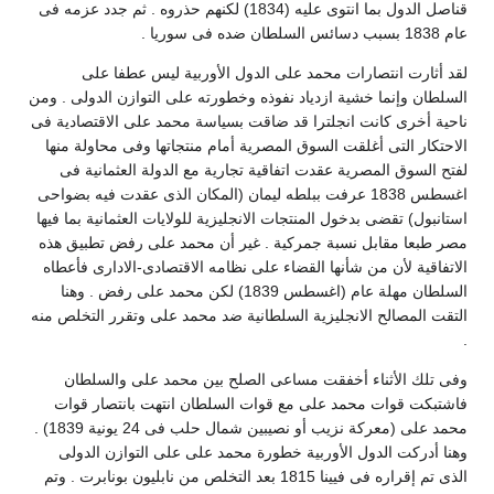
قناصل الدول بما انتوى عليه (1834) لكنهم حذروه . ثم جدد عزمه فى
عام 1838 بسبب دسائس السلطان ضده فى سوريا .
لقد أثارت انتصارات محمد على الدول الأوربية ليس عطفا على
السلطان وإنما خشية ازدياد نفوذه وخطورته على التوازن الدولى . ومن
ناحية أخرى كانت انجلترا قد ضاقت بسياسة محمد على الاقتصادية فى
الاحتكار التى أغلقت السوق المصرية أمام منتجاتها وفى محاولة منها
لفتح السوق المصرية عقدت اتفاقية تجارية مع الدولة العثمانية فى
اغسطس 1838 عرفت ببلطه ليمان (المكان الذى عقدت فيه بضواحى
استانبول) تقضى بدخول المنتجات الانجليزية للولايات العثمانية بما فيها
مصر طبعا مقابل نسبة جمركية . غير أن محمد على رفض تطبيق هذه
الاتفاقية لأن من شأنها القضاء على نظامه الاقتصادى-الادارى فأعطاه
السلطان مهلة عام (اغسطس 1839) لكن محمد على رفض . وهنا
التقت المصالح الانجليزية السلطانية ضد محمد على وتقرر التخلص منه
.
وفى تلك الأثناء أخفقت مساعى الصلح بين محمد على والسلطان
فاشتبكت قوات محمد على مع قوات السلطان انتهت بانتصار قوات
محمد على (معركة نزيب أو نصيبين شمال حلب فى 24 يونية 1839) .
وهنا أدركت الدول الأوربية خطورة محمد على على التوازن الدولى
الذى تم إقراره فى فيينا 1815 بعد التخلص من نابليون بونابرت . وتم