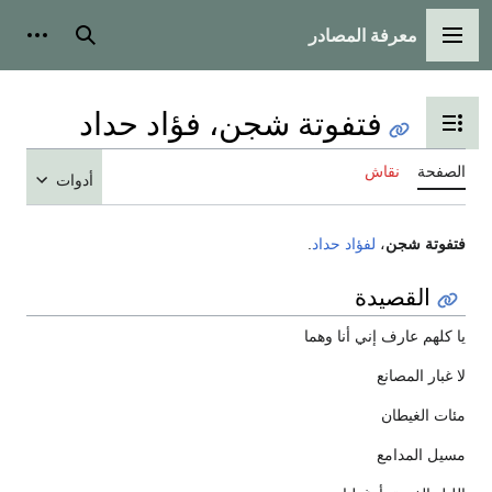
معرفة المصادر
القائمة الرئيسية
بحث
أدوات
فتفوتة شجن، فؤاد حداد
تبديل عرض جدول المحتويات
الصفحة
نقاش
أدوات
فتفوتة شجن
،
لفؤاد حداد
.
القصيدة
يا كلهم عارف إني أنا وهما
لا غبار المصانع
مئات الغيطان
مسيل المدامع