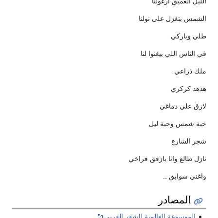
الليل الغميق أرغولنا
الشمس بتغزل على نولنا
طلي وباركي
في الناس اللي بيغنوا لنا
ملك ذراعي
هدهد كركري
لازق علي دماغي
حبة شمس وحبة ليل
شجر الشارع
نازل طالع وانا بازقق فراخي
واغني سوابق ..
المصادر
الموسوعة العالمية للشعر العربي