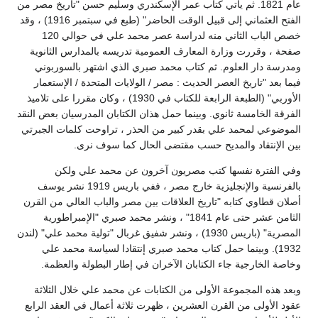
عام 1821. ثم يأتي كتاب عمر الإسكندري وسليم حسن "تاريخ مصر من
الفتح العثماني إلى قبيل الوقت الحاضر" (طبع في سبتمبر 1916) ، وقد
خصص الباب الثاني منه لدراسة عصر محمد علي في حوالي 120
صفحة ، وقررت وزارة المعارف العمومية تدريسه بالمدارس الثانوية
ومدرسة دار العلوم. ثم كتاب محمد صبري الذي اشتهر بالسوربوني
فيما بعد "تاريخ العصر الحديث : مصر / الولايات المتحدة / الإستعمار
الأوربي" (الطبعة الرابعة للكتاب في 1930) ، وكان مقررا على تلاميذ
الفرقة الخامسة ثانوي. وبينما حمل هذان الكتابان المدرسيان بعض النقد
الموضوعي لمحمد علي بقدر كبير من الحذر ، تراوحت كلمات الجبرتي
بين الإنتقاد والمديح حسب مقتضى الحال كما سوف نرى.
وفي الفترة نفسها كتب مصريون آخرون عن محمد علي ولكن
بالفرنسية والإنجليزية خارج مصر ، ففي باريس 1919 نشر يوسف
أصلان قطاوي كتابه "تاريخ العلاقات بين مصر والباب العالي من القرن
الثامن عشر حتى عام 1841" ، ونشر محمد صبري "الإمبراطورية
المصرية" (باريس 1930) ، ونشر شفيق غربال "تولية محمد علي" (لندن
1932). وبينما حمل كتاب محمد صبري إنتقادا لسياسة محمد علي
وخاصة الخارجية جاء الكتابان الآخران في إطار البطولة والعظمة.
وبعد هذه المجموعة الأولى من الكتابات عن محمد علي خلال الثلاثة
عقود الأولى من القرن العشرين ، ظهرت ثلاثة أعمال في العقد الرابع