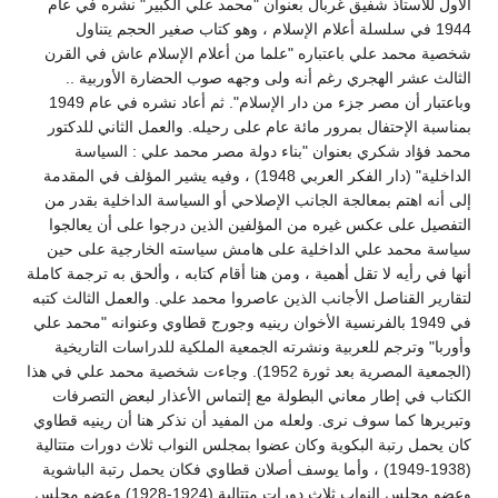
الأول للأستاذ شفيق غربال بعنوان "محمد علي الكبير" نشره في عام
1944 في سلسلة أعلام الإسلام ، وهو كتاب صغير الحجم يتناول
شخصية محمد علي باعتباره "علما من أعلام الإسلام عاش في القرن
الثالث عشر الهجري رغم أنه ولى وجهه صوب الحضارة الأوربية ..
وباعتبار أن مصر جزء من دار الإسلام". ثم أعاد نشره في عام 1949
بمناسبة الإحتفال بمرور مائة عام على رحيله. والعمل الثاني للدكتور
محمد فؤاد شكري بعنوان "بناء دولة مصر محمد علي : السياسة
الداخلية" (دار الفكر العربي 1948) ، وفيه يشير المؤلف في المقدمة
إلى أنه اهتم بمعالجة الجانب الإصلاحي أو السياسة الداخلية بقدر من
التفصيل على عكس غيره من المؤلفين الذين درجوا على أن يعالجوا
سياسة محمد علي الداخلية على هامش سياسته الخارجية على حين
أنها في رأيه لا تقل أهمية ، ومن هنا أقام كتابه ، وألحق به ترجمة كاملة
لتقارير القناصل الأجانب الذين عاصروا محمد علي. والعمل الثالث كتبه
في 1949 بالفرنسية الأخوان رينيه وجورج قطاوي وعنوانه "محمد علي
وأوربا" وترجم للعربية ونشرته الجمعية الملكية للدراسات التاريخية
(الجمعية المصرية بعد ثورة 1952). وجاءت شخصية محمد علي في هذا
الكتاب في إطار معاني البطولة مع إلتماس الأعذار لبعض التصرفات
وتبريرها كما سوف نرى. ولعله من المفيد أن نذكر هنا أن رينيه قطاوي
كان يحمل رتبة البكوية وكان عضوا بمجلس النواب ثلاث دورات متتالية
(1938-1949) ، وأما يوسف أصلان قطاوي فكان يحمل رتبة الباشوية
وعضو مجلس النواب ثلاث دورات متتالية (1924-1928) وعضو مجلس