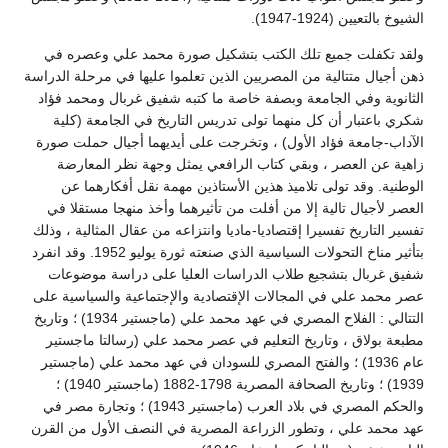
الشيوخ بالتعيين (1924-1947).
ولقد تكفلت جميع تلك الكتب بتشكيل صورة محمد علي وعصره في
ذهن أجيال متتالية من المصريين الذين تعلموا عليها في مرحلة الدراسة
الثانوية وفي الجامعة وبصفة خاصة ما كتبه شفيق غربال ومحمد فؤاد
شكري باعتبار أن كل منهما تولى تدريس التاريخ في الجامعة (كلية
الآداب-جامعة فؤاد الأول) ، وتخرجت على أيديهما أجيال حملت صورة
زاهية عن العصر ، وبقي كتاب الرافعي يمثل وجهة نظر المعارضة
الوطنية. وقد تولى تلاميذ هذين الأستاذين مهمة نقل أفكارهما عن
العصر لأجيال تالية إلا من أفلت من تأثيرهما وأخذ منهجا مستقلا في
تفسير التاريخ تفسيرا إقتصاديا-ماديا وانتزاعه من عقال المثالية ، وذلك
بتأثير مناخ التحولات السياسية الذي صنعته ثورة يوليو 1952. وقد انفرد
شفيق غربال بتشجيع طلاب الدراسات العليا على دراسة موضوعات
عصر محمد علي في المجالات الإقتصادية والإجتماعية والسياسية على
التتالي : الفلاح المصري في عهد محمد علي (ماجستير 1934) ؛ وتاريخ
مطبعة بولاق ، وتاريخ التعليم في عصر محمد علي (رسالتا ماجستير
عام 1936) ؛ والفتح المصري للسودان في عهد محمد علي (ماجستير
1939) ؛ وتاريخ الصحافة المصرية 1798-1882 (ماجستير 1940) ؛
والحكم المصري في بلاد العرب (ماجستير 1943) ؛ وتجارة مصر في
عهد محمد علي ، وتطور الزراعة المصرية في النصف الأول من القرن