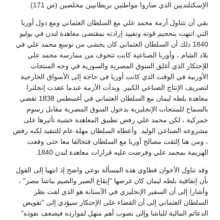
الإسكتلنديين الذي صاروا مواطنين بريطانيين مخلصين (ص 171).
بقي أن نتناول أزمة محمد علي مع السلطان العثماني ومع دول أوربا
التي انتهت بتحجيم قوته وتقييد إرادته بمقتضى معاهدة لندن في يوليو
1840 ذلك أن السلطان العثماني كان يخشى من توسع محمد علي في
بلاد الشام ، وأوربا الصناعية كانت تتخوف من ممارسة محمد علي
للإحتكار الذي أغلق السوق المصرية والسورية في وجه المنتجات
الأوربية في الوقت الذي كانت أوربا في حاجة إلى الأسواق الخارجية
لتصريف الإنتاج الصناعي الكبير. وبدأت الأزمة عندما عقدت إنجلترا
معاهدة بلطه ليمان مع السلطان العثماني في أغسطس 1838 تقضي
بالسماح للمنتجات الإنجليزية بدخول السوق المصرية مقابل رسوم
جمركية ، لكن محمد علي رفض تطبيق المعاهدة خشية تأثيرها على
مشروعه الصناعي الوليد. وأعطاه السلطان مهلة عام للتنفيذ لكنه رفض
، ومن هنا إلتقت مصالح أوربا مع السلطان فتحالفا معا حتى وقعت
الهزيمة بمحمد علي وفرضت عليه قرارات معاهدة لندن 1840.
وقد تناول الأخوان قطاوي هذه المسألة بوعي واضح إذ انتهيا إلى القول
بأن إتفاقية بلطه ليمان كان غرضها "إيقاع الضير والضيم بباشا مصر" ،
وأشارا إلى أن السفير الإنجليزي في الآستانة هو الذي لفت نظر
السلطان العثماني إلى أن القضاء على الإحتكار سيؤدي إلى "تقويض
الدعائم المالية للباشا وإلى نضوب أهم منهل لموارده فيضعف نفوذه"