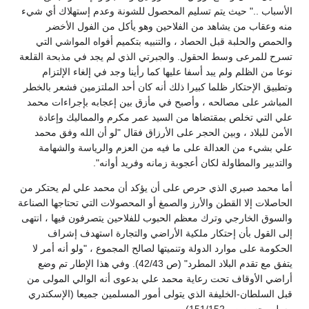
الأسباب .." حيث يتم تسليم المحصول للشونة وعدم إستهلاك أي شيء
منه وعقاب من يشاهد من الفلاحين وهو يأكل من الفول الأخضر
والحمص والحلبة قبل الحصاد ، والتنبيه بتكميم أفواه المواشي التي
تسرح للمرعى وسط الحقول. والجبرتي الذي لم يجد في مذبحة القلعة
نوعا من الظلم ولم يبد أسفا عليها كما رأينا وجد في إلغاء الإلتزام
وتطبيق الإحتكار ظلما كبيرا ذلك أنه كان أحد الملتزمين فشعر بالخطر
المباشر على مصالحه ، وأصبح في مأزق بين إعجابه بإجراءات محمد
علي التي تخلص بمقتضاها من السيد عمر مكرم والمماليك وإعادة
الأمن للبلاد ، وبين الحجر على الأرزاق فقال "لو أن الله وفق محمد
علي بشيء من العدالة على ما فيه من العزم والرياسة والشهامة
والتدبير والمطاولة لكان أعجوبة زمانه وفريد أوانه".
أما محمد صبري الذي حرص على أن يؤكد أن محمد علي لم يحتكر من
الحاصلات إلا القطن والأرز والصمغ أو المحصولات التي تحتاجها الصناعة
والسوق الخارجي وترك معظم الحبوب للفلاحين يتصرفون فيها ، انتهى
إلى القول بأن إحتكار ملكية الأراضي والتجارة استهدف إشراف
الحكومة على موارد الدولة وتنميتها لصالح المجموع ، "ولو أنه أمر لا
يتفق مع تقدم البلاد المطرد" (ص 42/43). وفي هذا الإطار تم وضع
أراضي الأوقاف تحت رعاية محمد علي بدعوى أنه الوالي المولى من
قبل السلطان-الخليفة الذي يتولى أمور المسلمين جميعا (الإسكندري