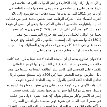
والآن نتناول آراء أولئك الكتاب في أهم الحوادث التي تعد علامة في
تاريخ محمد علي وسياساته في مصر وفي مقدمتها مذبحة القلعة في
أول مارس 1811 التي تم تدبيرها عشية ذهاب ابنه طوسون إلى بلاد
العرب للقضاء على الحركة الوهابية حيث تخلص محمد علي من قيادات
الماليك باعتبارهم منافسين له على الحكم ، ولا ينبغي أن ننسى أن هؤلاء
المماليك كانوا منذ أيام علي بك الكبير (1763) ينفردون بحكم مصر
بعيدا عن الوالي العثماني ، وأنهم بعد خروج الفرنسيين من مصر
(1801) كانوا يتطلعون إلى إستعادة مكانتهم ، لكن الحكم وقع في يد
محمد علي في 1805 كا هو معروف ، فلم يقتنع المماليك بهذا النصيب
وأصبحوا مصدر إزعاج وقلق مستمر لمحمد علي ..
فالأخوان قطاوي يعتقدان أن مذبحة القلعة لا تعد شيئا يذكر ، فقد كانت
حالة مشروعة من حالات الدفاع عن النفس ، وأنها الوسيلة المثلى
للقضاء على الفوضى التي كانت تلك الطائفة المشاغبة تثيرها في مصر
، بل الطريق الوحيد للتخلص منها (ص 206). ولم يستطع شفيق غربال
تجاهل الحادثة لكنه اكتفى بالقول أنه بهذه الحادثة الدموية انتهت
السنوات الأولى من حكومة محمد علي وهي سنوات كفاح وعنف وهدم
وتبديل وتعديل مؤكدا أنها سنوات لم يحبها محمد علي نفسه حسب
إعترافه للأمير بوكلر موسكاو بقوله "إن هذه الفترة الأولى من حكمه
في مصر لا تفيد العالم في شيء فهي سلسلة طويلة من المعارك
والآلام والمخاتلات والدم المراق مما إضطرتني إليه الظروف القاهرة"