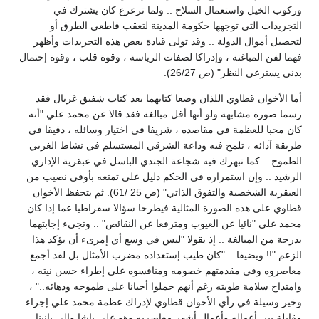
وركوب الخيل واستعمال السلاح .. ولما ترعرع كان يشترك في
التجريدات التي توجهها حكومة المدينة لتعقب قاطعي الطرق أو
لتحصيل أموال الدولة .. وقد تولى قيادة بعض هذه التجريدات وأظهر
فهما لفن المباغتة ، وإدراكا لصفات الرياسة ، وقوة قلب ، وقوة إحتمال
بدني يسترعي النظر" (ص 26/27).
أما الأخوان قطاوي اللذان وضعا كتابهما بعد كتاب شفيق غربال فقد
رسما صورة مشابهة ولو أنها أقل مبالغة فقد قالا عن محمد علي "أنه
كان محبا للعظمة في مقاصده ، شريفا في اختيار وسائله ، دقيقا في
طريقة آدائه ، تلمح فيه وداعة الشرقي المستسلم في نشاط الغربي
الطموح .. كما تبهرك فيه شجاعة الجندي الباسل في عبقرية الإداري
الرشيد .. وإن استمراره في الحكم دليل على تمتعه بأوفى نصيب من
العبقرية الشخصية والتفوق الذاتي" (ص 25 /61). ثم يتحفظ الأخوان
قطاوي على هذه الصورة المثالية فيطرحا سؤالا سقراطيا عما إذا كان
محمد علي "نائيا عن العيوب ومترفعا عن النقائص" .. وتجيء إجابتهما
بدرجة من المبالغة .. إذ يقولا "ليس في وسع أي إمرىء أن يؤكد هذا
الزعم "!! ويضيفا .. "كان طيب إستعداده مضرب الأمثال بل لقد أجمع
معاصروه وفي مقدمتهم خصومه ومنافسوه على إطراء حسن نيته ،
وامتداح سلامة طويته رغم أنهم حملوا أحيانا على طموحه ودهائه.." ،
وخير وسيلة في رأي الأخوان قطاوي لإدراك عظمة محمد علي إجراء
مقابلة بين أعماله وأعمال أشهر معاصريه وهو علي باشا والي يانينا