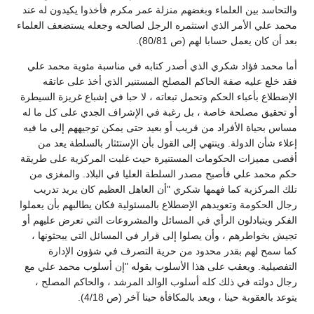
والتحاسد بين العلماء وبغضهم منزلة عمر مكرم فأخذوا يكيدون له عند
محمد علي الأمر الذي استثمره الرجل لصالحه وجعله يستضعف العلماء
بعد أن كان يعمل حسابا لهم (ص 80/81).
أما محمد فؤاد شكري الذي أصدر كتابه في مناسبة مئوية محمد علي
فقد خلع عليه صفة الحاكم المصلح المستنير الذي أخذ على عاتقه
الإضطلاع بأعباء الحكم وتحمل تبعاته ، لا حبا في إشباع غريزة السيطرة
أو تحقيق مصلحة خاصة ، بل رغبة في الإشراف الجدي على كل ما له
مساس بحياة الأفراد من قريب أو بعيد حتى يمكن توجيههم إلى ما فيه
إعلاء شأن الدولة. وينتهي إلى القول بأن الإستئثار بالسلطة يعد من
أقصى مميزات الحكومات المستنيرة حيث غلبت المركزية على طريقة
حكم محمد علي فأصبح مصدر السلطة العليا في البلاد. والمغزى من
تلك المركزية كما فهمها شكري "أن العاهل العظيم كان يريد تدريب
رجال الحكومة وتعويدهم الإضطلاع بالمسئولية فكان يطالبهم بأن يعملوا
الفكر ويتبادلون الرأي في المسائل والمشروعات التي تعرض عليهم أو
تجيش بخواطرهم ، وأن يصلوا إلى قرار في المسائل التي يبحثونها ،
كما سمح لهم بقدر محدود من حرية التصرف في شؤون الإدارة
التفصيلية. ويعقب على هذا الأسلوب بقوله "إن أسلوب محمد علي مع
رجال دولته في ذلك كله أسلوب الوالد المرشد ، والحاكم المصلح ،
يتوعد بالعقوبة حينا ، ويعد بالمكافأة حينا آخر (ص 4/18).