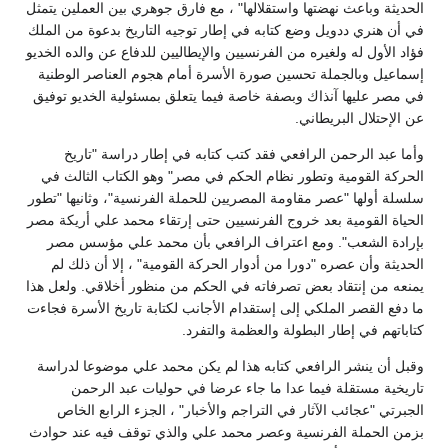
الحديثة وباعث نهضتها واستقلالها" ، مع فارق جوهري بين العملين يتمثل
في أن هنري ددويل وضع كتابه في إطار توجيه التاريخ بدعوة من الملك
فؤاد الأول له ولغيره من الفرنسيين والإيطاليين للدفاع عن والده الخديو
إسماعيل وبالجملة تحسين صورة الأسرة أمام هجوم العناصر الوطنية
في مصر عليها آنذاك وبصفة خاصة فيما يتعلق بمسئولية الخديو توفيق
عن الإحتلال البريطاني.
وأما عبد الرحمن الرافعي فقد كتب كتابه في إطار دراسة "تاريخ
الحركة القومية وتطور نظام الحكم في مصر" وهو الكتاب الثالث في
سلسلة أولها "عصر مقاومة المصريين للحملة الفرنسية"، وثانيها "تطور
الحياة القومية بعد خروج الفرنسيين حتى إرتقاء محمد علي أريكة مصر
بإرادة الشعب". ومع اعتراف الرافعي بأن محمد علي مؤسس مصر
الحديثة وأن عصره "دورا من أدوار الحركة القومية" ، إلا أن ذلك لم
يمنعه من إنتقاد بعض تصرفاته في الحكم من منظور أخلاقي. ولعل هذا
ما دفع القصر الملكي إلى إستقدام الأجانب لكتابة تاريخ الأسرة فجاءت
كتاباتهم في إطار البطولة والعظمة والتفرد.
وقبل أن ينشر الرافعي كتابه هذا لم يكن محمد علي موضوعا لدراسة
تاريخية مستقلة فيما عدا ما جاء عرضا في حوليات عبد الرحمن
الجبرتي "عجائب الآثار في التراجم والأخبار" ، الجزء الرابع الخاص
بزمن الحملة الفرنسية وعصر محمد علي والذي توقف فيه عند حوادث