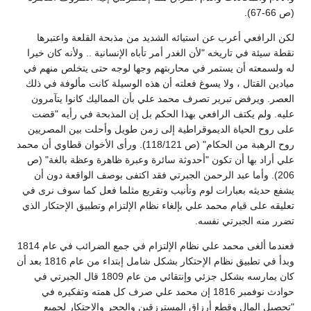
(ص 66-67).
لكن الرافعي أعرب عن استيائه الشديد من مذبحة القلعة واعتبرها
نقطة سيئة في تاريخه "لأن الغدر أمر تأباه الإنسانية .. ولأنه كان خيرا
له ولسمعته أن يستمر في محاربتهم وجها لوجه حتى يتخلص منهم في
ميادين القتال ، ولا يسوغ فعلته أن هذه الوسيلة كانت مألوفة في ذلك
العصر. ويرفض تبرير تصرف محمد علي بأن المماليك كانوا يتآمرون
عليه. ولم يكتف الرافعي بهذا الحكم بل إن المذبحة في رأيه "قضت
على روح الحياة الديموقراطية إلى زمن طويل وأحلت بين المصريين
روح الرهبة من الحكام" (ص 118/121). ورأى الأخوان قطاوي أن محمد
علي أراد بها أن تكون "أحدوثة سائرة وعبرة ظاهرة وعظة بالغة" (ص
206). وأما عبد الرحمن الجبرتي فقد اكتفى بوصف الواقعة دون أن
يشفع حديثه بعبارات لوم وتأنيب وتقريع مثلما فعل كما سوف نرى في
تعليقه على قيام محمد علي بإلغاء نظام الإلتزام وتطبيق الإحتكار الذي
تضرر منه الجبرتي نفسه.
فعندما ألغى محمد علي نظام الإلتزام في جمع الضرائب في عام 1814
وبدأ في تطبيق نظام الإحتكار بشكل شامل إبتداء من عام 1816 بعد أن
كان يمارسه بشكل جزئي وإنتقائي من عام 1809 قال الجبرتي في
حوادث نوفمبر 1816 إن محمد علي صرف كل همته وتفكيره في
"تحصيل المال وقطع أرزاق المسترزقين والحجر والإحتكار لجميع