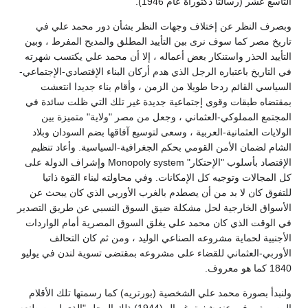
التاسع عشر (رسالتا دكتوراة عام 1946).
وبصرف النظر عن إختلاف وجهات النظر بشأن دور محمد علي في
تاريخ مصر كما سوف نرى بين التأييد المطلق والمديح المفرط ، وبين
التأييد الحذر واستنكار بعض أعماله ، إلا أن محمد علي يكتسب شهرته
في التاريخ باعتباره الرجل الذي هدم أركان البناء الإقتصادي-الإجتماعي-
السياسي القائم ردحا طويلا من الزمن ، وأقام بناء جديدا انتعشت
بمقتضاه طبقات وقوى إجتماعية جديدة غير تلك التي ظلت سائدة في
المجتمع المملوكي-العثماني ، وجعل من مصر "ولاية" متميزة بين
الولايات العثمانية-العربية ، وسعى لتوسيع آفاقها بضم السودان وبلاد
الشام لضمان الأمن القومي بحكم الجغرافية-السياسية. وأعاد تنظيم
الإقتصاد بأسلوب "الإحتكار" Monopoly system وإشراف الدولة على
كل المجالات وتوجيه كل الإمكانات. وفي محاولته لبناء القوة ذاتيا
للتفوق كان لا بد من أن يصطدم بالغرب الأوربي الذي كان يبحث عن
الأسواق الخارجية لحل مشكلة ضيق السوق النسبي عن طريق التصدير
في الوقت الذي كان محمد علي يغلق السوق المصرية أمام الواردات
الأجنبية لحماية مشروعه الصناعي الوليد ، ومن ثم كان التحالف
الأوربي-العثماني للقضاء على مشروعه بمقتضى تسوية لندن في يوليو
1840 كما هو معروف.
ولنبدأ بصورة محمد علي الشخصية (بورتريه) كما رسمتها تلك الأقلام