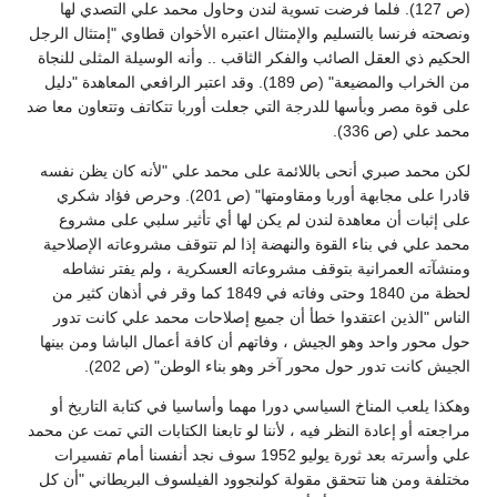
(ص 127). فلما فرضت تسوية لندن وحاول محمد علي التصدي لها
ونصحته فرنسا بالتسليم والإمتثال اعتبره الأخوان قطاوي "إمتثال الرجل
الحكيم ذي العقل الصائب والفكر الثاقب .. وأنه الوسيلة المثلى للنجاة
من الخراب والمضيعة" (ص 189). وقد اعتبر الرافعي المعاهدة "دليل
على قوة مصر وبأسها للدرجة التي جعلت أوربا تتكاتف وتتعاون معا ضد
محمد علي (ص 336).
لكن محمد صبري أنحى باللائمة على محمد علي "لأنه كان يظن نفسه
قادرا على مجابهة أوربا ومقاومتها" (ص 201). وحرص فؤاد شكري
على إثبات أن معاهدة لندن لم يكن لها أي تأثير سلبي على مشروع
محمد علي في بناء القوة والنهضة إذا لم تتوقف مشروعاته الإصلاحية
ومنشآته العمرانية بتوقف مشروعاته العسكرية ، ولم يفتر نشاطه
لحظة من 1840 وحتى وفاته في 1849 كما وقر في أذهان كثير من
الناس "الذين اعتقدوا خطأ أن جميع إصلاحات محمد علي كانت تدور
حول محور واحد وهو الجيش ، وفاتهم أن كافة أعمال الباشا ومن بينها
الجيش كانت تدور حول محور آخر وهو بناء الوطن" (ص 202).
وهكذا يلعب المناخ السياسي دورا مهما وأساسيا في كتابة التاريخ أو
مراجعته أو إعادة النظر فيه ، لأننا لو تابعنا الكتابات التي تمت عن محمد
علي وأسرته بعد ثورة يوليو 1952 سوف نجد أنفسنا أمام تفسيرات
مختلفة ومن هنا تتحقق مقولة كولنجوود الفيلسوف البريطاني "أن كل