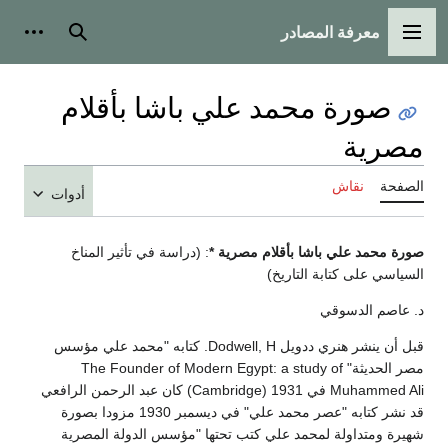
معرفة المصادر
القائمة الرئيسية
بحث
أدوات
صورة محمد علي باشا بأقلام
مصرية
الصفحة
نقاش
أدوات
صورة محمد علي باشا بأقلام مصرية *
: (دراسة في تأثير المناخ
السياسي على كتابة التاريخ)
د. عاصم الدسوقي
قبل أن ينشر هنري ددويل Dodwell, H. كتابه "محمد علي مؤسس
مصر الحديثة" The Founder of Modern Egypt: a study of
Muhammed Ali في 1931 (Cambridge) كان عبد الرحمن الرافعي
قد نشر كتابه "عصر محمد علي" في ديسمبر 1930 مزودا بصورة
شهيرة ومتداولة لمحمد علي كتب تحتها "مؤسس الدولة المصرية