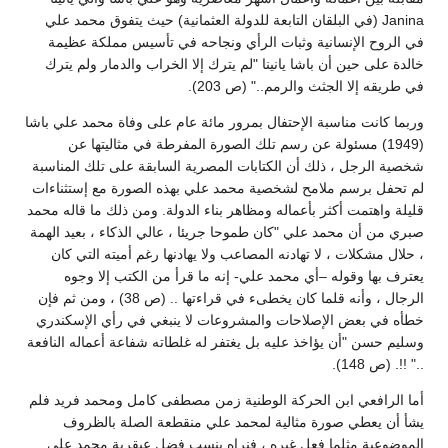
Janina (في البلقان التابعة للدولة العثمانية) حيث يتفوق محمد علي
في الروح الإنسانية وثبات الرأي ونجاحه في تأسيس مملكة عظيمة
خالدة على حين أن باشا يانينا "لم يترك إلا الخراب والدمار ولم يترك
في طريقه إلا الجثث والرمم.." (ص 203).
وربما كانت مناسبة الإحتفال بمرور مائة عام على وفاة محمد علي باشا
(1949) مسئولة عن رسم تلك الصورة المفرطة في مثاليتها عن
شخصية الرجل ، ذلك أن الكتابات المصرية السابقة على تلك المناسبة
لم تحفل برسم ملامح لشخصية محمد علي بهذه الصورة مع إستثناءات
قليلة واهتمت أكثر بأعماله ومظاهر بناء الدولة. ومن ذلك ما قاله محمد
صبري من أن محمد علي "كان طموحا جريئا ، عالي الذكاء ، بعيد الهمة
، حلال مشكلات ، لا تهادنه المصاعب ولا يهادنها رغم أميته التي كان
يعترف بها وقوله –أي محمد علي- إنه ما قرأ من الكتب إلا وجوه
الرجال ، وأنه قلما كان يخطىء في قراءتها .. (ص 38) ، ومن ثم فإن
خطأه في بعض الإصلاحات والمشروعات لا ينبغي في رأي الإسكندري
وسليم حسن "أن يؤاخذ عليه بل يغتفر له غلطاته شفاعة أعماله النافعة
.." !!. (ص 148).
أما الرافعي ابن الحركة الوطنية زمن مصطفى كامل ومحمد فريد فلم
يشأ أن يعطي صورة مثالية لمحمد علي منقطعة الصلة بالظروف
الموضوعية مثلما فعل غيره ، فنراه ينسب فضل عبقرية محمد علي