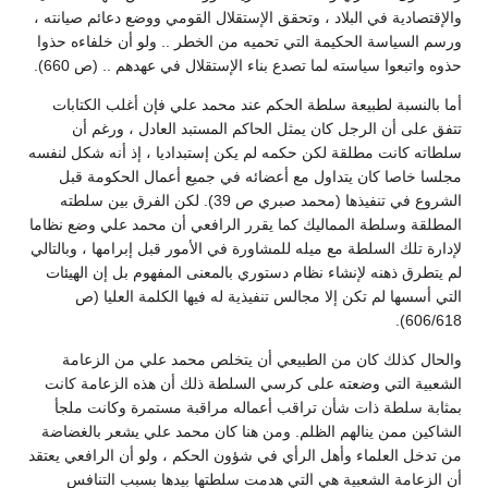
والإقتصادية في البلاد ، وتحقق الإستقلال القومي ووضع دعائم صيانته ،
ورسم السياسة الحكيمة التي تحميه من الخطر .. ولو أن خلفاءه حذوا
حذوه واتبعوا سياسته لما تصدع بناء الإستقلال في عهدهم .. (ص 660).
أما بالنسبة لطبيعة سلطة الحكم عند محمد علي فإن أغلب الكتابات
تتفق على أن الرجل كان يمثل الحاكم المستبد العادل ، ورغم أن
سلطاته كانت مطلقة لكن حكمه لم يكن إستبداديا ، إذ أنه شكل لنفسه
مجلسا خاصا كان يتداول مع أعضائه في جميع أعمال الحكومة قبل
الشروع في تنفيذها (محمد صبري ص 39). لكن الفرق بين سلطته
المطلقة وسلطة المماليك كما يقرر الرافعي أن محمد علي وضع نظاما
لإدارة تلك السلطة مع ميله للمشاورة في الأمور قبل إبرامها ، وبالتالي
لم يتطرق ذهنه لإنشاء نظام دستوري بالمعنى المفهوم بل إن الهيئات
التي أسسها لم تكن إلا مجالس تنفيذية له فيها الكلمة العليا (ص
606/618).
والحال كذلك كان من الطبيعي أن يتخلص محمد علي من الزعامة
الشعبية التي وضعته على كرسي السلطة ذلك أن هذه الزعامة كانت
بمثابة سلطة ذات شأن تراقب أعماله مراقبة مستمرة وكانت ملجأ
الشاكين ممن ينالهم الظلم. ومن هنا كان محمد علي يشعر بالغضاضة
من تدخل العلماء وأهل الرأي في شؤون الحكم ، ولو أن الرافعي يعتقد
أن الزعامة الشعبية هي التي هدمت سلطتها بيدها بسبب التنافس