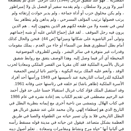
المصرية .. فهو عند شفيق غربال (1944) ذلك الرجل "الذي لم يصطنعه
أمير ولا وزير ولا سلطان ، ولم يقدمه سفير أو قنصل بل ولا إمبراطور
، ولم يكن مخلوق حزب أو أداة جماعة ، ولم يدبر حوادث إرتقائه ولم
يرتب فصولها ترتيب المؤلف المسرحي ، ولم يداهن ولم يتظاهر بما
ليس في نفسه ولا من طبعه لكنهم هم الذين يتجهون إليه .. هم الذين
يرون فيه رجل الموقف .. لقد قبل إجماع الناس عليه أو شبه إجماعهم
وتولى أمر الباشوية على شكاتها وميزاتها"(ص 44). فنحن والحال كذلك
أمام بطل أسطوري هبط من السماء أو جاء من العدم ، يملك مقومات
وقدرات غير متوفرة في سائر البشر ، وليس للظروف الموضوعية
المحيطة أي أثر فيما وصل إليه. وهذا الوصف يتفق مع روابط شفيق
غربال بالأسرة الملكية فقد كان مقربا من القصر الملكي ومعاديا لحزب
الوفد ، وأنعم عليه الملك برتبة البكوية ، واختير نائبا لرئيس الجمعية
الملكية للدراسات التاريخية عند تأسيسها في 1949 ورأسها أحد أفراد
الأسرة الملكية (طاهر باشا) ثم خلفه في رئاستها حتى وفاته 1961.
وقد استقبل الملك فؤاد كتاب غربال استقبالا حسنا على حد قول أحمد
عبد الرحيم مصطفى في تقديم الكتاب بعد إعادة نشره في عام 1986
في كتاب الهلال. ويتمشى من ناحية أخرى مع إيمانه بنظرية البطل في
التاريخ الذي هو إصطفاء إلهي. ولأن محمد علي عند شفيق غربال هو
البطل التاريخي فلا بد وأن تسير حياته من الطفولة والصبا في طريق
العظمة بشكل متصاعد. فيقول عن حياته في مدينة قوله مسقط رأسه
في ألبانيا أنها "حياة مرح ونشاط ومغامرات وسعادة .. تعلم أصول دينه