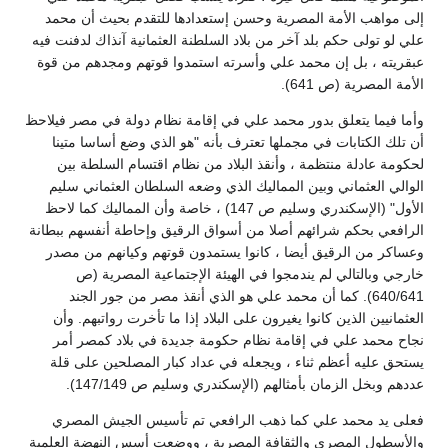
إلى مواهب الأمة المصرية وحسن إستعدادها للتقدم بحيث أن محمد
علي لو تولى حكم بلد آخر من بلاد السلطنة العثمانية آنذاك لدفنت فيه
عبقريته ، بل إن محمد علي وأسرته استمدوا قوتهم ومجدهم من قوة
الأمة المصرية (ص 641).
وأما فيما يتعلق بدور محمد علي في إقامة نظام دولة في مصر فيلاحظ
أن تلك الكتابات في مجملها تعترف بأنه "هو الذي وضع أساسا متينا
لحكومة عادلة منتظمة ، وأنقذ البلاد من نظام اقتسام السلطة بين
الوالي العثماني وبين المماليك الذي وضعه السلطان العثماني سليم
الأول" (الإسكندري وسليم ص 147) ، خاصة وأن المماليك كما لاحظ
الرافعي بحكم شرائهم أصلا من أسواق الرقيق وإحاطة أنفسهم ببطانة
وعساكر من الرقيق أيضا ، كانوا يستمدون قوتهم وكيانهم من مصدر
خارجي وبالتالي لم يندمجوا في الهيئة الإجتماعية المصرية (ص
640/641). كما أن محمد علي هو الذي أنقذ مصر من جور الجند
العثمانيين الذين كانوا يغيرون على البلاد إذا ما تأخرت رواتبهم. وأن
نجاح محمد علي في إقامة نظام حكومة جديدة في بلاد كمصر أمر
يستحق عليه أعظم ثناء ، ويجعله في عداد كبار المصلحين على قلة
عددهم وبخل الزمان بأمثالهم (الإسكندري وسليم ص 147/149).
فعلى يد محمد علي كما ذهب الرافعي تم تأسيس الجيش المصري
والأسطول المصري والثقافة المصرية ، ووضعت أسس النهضة العلمية