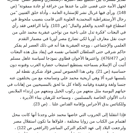
لجهل الأمة حتى قضى على ما عندها من خرافة أو عادة ممقوتة" (ص
148). ورأى فيها غربال نشر للإستنارة العامة ، وأداة خلق الفنيين "من
رجال الأرستقراطية المحمدية العلوية التي قامت بنصيب ملحوظ في
اصطناع قوة الحديد والعلم والمال" (ص 103). وأما الرافعي فقد رأي
في البعثات "فكرة تدل على ناحية من نواحي عبقرية محمد علي من
حيث نقل معارف أوربا لكي تضارع مصر أوربا في مضمار التقدم
العلمي والإجتماعي ، ووجه العبقرية هنا أنه في ذلك العصر لم يفكر
حاكم شرقي حتى السلطان العثماني نفسه في إيفاد مثل هذه البعثات
(ص 476/477). واعتبرها الأخوان قطاوي نموذجا لسياسة عاهل مسلم
أثبت أن الإسلام بسماحته يستطيع استيعاب حضارة الغرب وفنونه دون
حساسية (ص 21). وفي هذا الخصوص لمس فؤاد شكري نقطة لم
يلمسها غيره ألا وهي أريحية محمد علي وتسامحه مع من يختلفون عنه
جنسا ولغة وعقيدة وقيامه بإلغاء كل ما لحق بالمسيحيين من إهانات في
حياتهم اليومية مثل منعهم من ركوب الخيل ومنعهم من إرتداء الملابس
ذات الألوان الخاصة بالمسلمين ، وسماحه للرهبان ببناء الأديرة ،
وللكنائس بدق الأجراس وإقامة القداس علنا .. (ص 23).
فإذا انتقلنا إلى الحروب التي خاضها محمد علي وجدنا أنها كانت محل
اهتمام من الكتاب من زوايا مختلفة ، فلولاها ما تكون استقلال مصر
ولرجعت البلاد إلى عهد الحكم التركي المباشر (الرافعي ص 122) ،