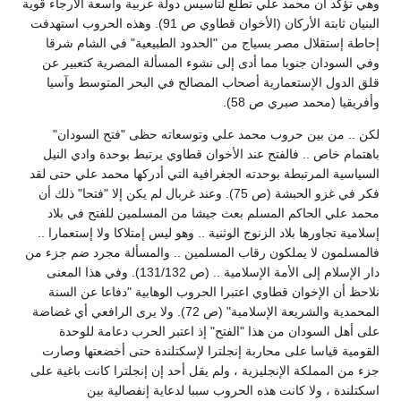
وهي تؤكد أن محمد علي تطلع لتأسيس دولة عربية واسعة الأرجاء قوية
البنيان ثابتة الأركان (الأخوان قطاوي ص 91). وهذه الحروب استهدفت
إحاطة إستقلال مصر بسياج من "الحدود الطبيعية" في الشام شرقا
وفي السودان جنوبا مما أدى إلى نشوء المسألة المصرية كتعبير عن
قلق الدول الإستعمارية أصحاب المصالح في البحر المتوسط وآسيا
وأفريقيا (محمد صبري ص 58).
لكن .. من بين حروب محمد علي وتوسعاته حظى "فتح السودان"
باهتمام خاص .. فالفتح عند الأخوان قطاوي يرتبط بوحدة وادي النيل
السياسية المرتبطة بوحدته الجغرافية التي أدركها محمد علي حتى لقد
فكر في غزو الحبشة (ص 75). وعند غربال لم يكن إلا "فتحا" ذلك أن
محمد علي الحاكم المسلم بعث جيشا من المسلمين للفتح في بلاد
إسلامية تجاورها بلاد الزنوج الوثنية .. وهو ليس إمتلاكا ولا إستعمارا ..
فالمسلمون لا يملكون رقاب المسلمين .. والمسألة مجرد ضم جزء من
دار الإسلام إلى الأمة الإسلامية .. (ص 131/132). وفي هذا المعنى
نلاحظ أن الإخوان قطاوي اعتبرا الحروب الوهابية "دفاعا عن السنة
المحمدية والشريعة الإسلامية" (ص 72). ولا يرى الرافعي أي غضاضة
على أهل السودان من هذا "الفتح" إذ اعتبر الحرب دعامة للوحدة
القومية قياسا على محاربة إنجلترا لإسكتلندة حتى أخضعتها وصارت
جزء من المملكة الإنجليزية ، ولم يقل أحد إن إنجلترا كانت باغية على
اسكتلندة ، ولا كانت هذه الحروب سببا لدعاية إنفصالية بين