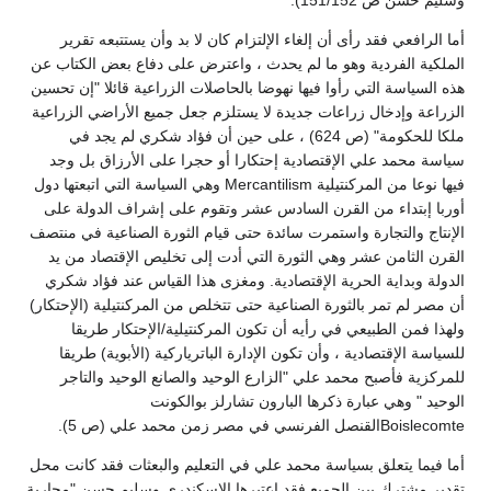
وسليم حسن ص 151/152).
أما الرافعي فقد رأى أن إلغاء الإلتزام كان لا بد وأن يستتبعه تقرير
الملكية الفردية وهو ما لم يحدث ، واعترض على دفاع بعض الكتاب عن
هذه السياسة التي رأوا فيها نهوضا بالحاصلات الزراعية قائلا "إن تحسين
الزراعة وإدخال زراعات جديدة لا يستلزم جعل جميع الأراضي الزراعية
ملكا للحكومة" (ص 624) ، على حين أن فؤاد شكري لم يجد في
سياسة محمد علي الإقتصادية إحتكارا أو حجرا على الأرزاق بل وجد
فيها نوعا من المركنتيلية Mercantilism وهي السياسة التي اتبعتها دول
أوربا إبتداء من القرن السادس عشر وتقوم على إشراف الدولة على
الإنتاج والتجارة واستمرت سائدة حتى قيام الثورة الصناعية في منتصف
القرن الثامن عشر وهي الثورة التي أدت إلى تخليص الإقتصاد من يد
الدولة وبداية الحرية الإقتصادية. ومغزى هذا القياس عند فؤاد شكري
أن مصر لم تمر بالثورة الصناعية حتى تتخلص من المركنتيلية (الإحتكار)
ولهذا فمن الطبيعي في رأيه أن تكون المركنتيلية/الإحتكار طريقا
للسياسة الإقتصادية ، وأن تكون الإدارة الباترياركية (الأبوية) طريقا
للمركزية فأصبح محمد علي "الزارع الوحيد والصانع الوحيد والتاجر
الوحيد " وهي عبارة ذكرها البارون تشارلز بوالكونت
Boislecomteالقنصل الفرنسي في مصر زمن محمد علي (ص 5).
أما فيما يتعلق بسياسة محمد علي في التعليم والبعثات فقد كانت محل
تقدير مشترك بين الجميع فقد اعتبرها الإسكندري وسليم حسن "محاربة