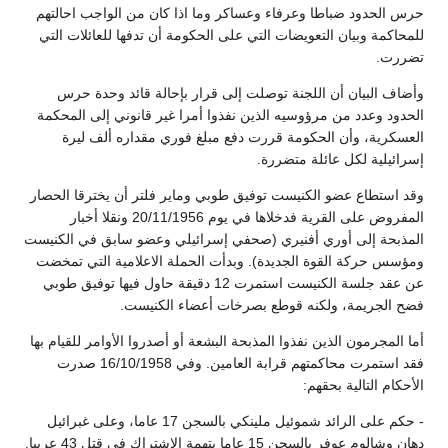
حرس الحدود ضباطا وعرفاء وعساكر وما اذا كان من الواجب احالتهم
للمحاكمة وبيان التعويضات التي على الحكومة أن تدفها للعائلات التي
تضررت.
وأضاف البيان أن اللجنة توصلت إلى قرار بإحالة قائد وحدة حرس
الحدود وعدد من مرؤوسيه الذين نفذوا أمرا غير قانوني إلى المحكمة
العسكرية، وأن الحكومة قررت دفع مبلغ فوري مقداره ألف ليرة
إسرائيلية لكل عائلة متضررة.
وقد استطاع عضو الكنيست توفيق طوبي وماير فلتر أن يخترقا الحصار
المفروض على القرية فدخلاها في يوم 20/11/1956 ونقلا أخبار
المذبحة إلى أوري أفنيري (صحفي إسرائيلي وعضو سابق في الكنيست
ومؤسس حركة القوة الجديدة). وبدأت الحملة الاعلامية التي تمخضت
عن عقد جلسة الكنيست استمرت 12 دقيقة حاول فيها توفيق طوبي
فضح الجريمة، ولكنه قوطع بصرخات أعضاء الكنيست.
أما المجرمون الذين نفذوا المذبحة البشعة أو أصدروا الأوامر للقيام بها
فقد استمرت محاكمتهم قرابة العامين. وفي 16/10/1958 صدرت
الأحكام التالية بحقهم:
- حكم على الرائد شموئيل ملينكي بالسجن 17 عاما، وعلى غبرائيل
دهان وشالوم عوفر بالسجن 15 عاما بتهمة الاشتراك في قتل 43 عربيا.