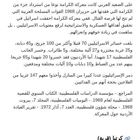
على الصعيد العربي كانت معركة الكرامة نوعا من استرداد جزء من
الكرامة التي فقدتها في حزيران 1968 القوات المسلحة العربية التي
لم تتح لها فرصة القتال. ففي معركة الكرامة اخفقت اسرائيل في
تحقيق أهدافها العسكرية والاستراتيجية لرفع معنويات الاسرائيليين ، بل
ساهمت في زيادة خوفهم وانعزالهم.
بلغت خسائر الاسرائيليين 70 قتيلا وأكثر من 100 جريح، و45 دبابة،
و25 عربة مجنزرة و27 آلية مختلفة، و5 طائرات. وخسر الجانب
الفلسطينية 17 شهيدا. أما الأردنيون فقد خسروا 20 شهيدا و65 جريحا
بينهم عدد من الضباط و10 دبابات و10 آليات مختلفة ومدفعين.
دمر الإسرائيليون عددا كبيرا من المنازل وأخذوا معهم 147 عربيا من
الفلاحين بحجة أنهم من الفدائيين.
المراجع: - مؤسسة الدراسات الفلسطينية: الكتاب السنوي للقضية
الفلسطينية لعام 1968. - اليوميات الفلسطينية، المجلد 7، بيروت
1968. - مجلة شؤون فلسطينية، العدد 7، آذار 1972. - تقرير القيادة
الأردنية حول المعركة.
كرتيا (قرية)