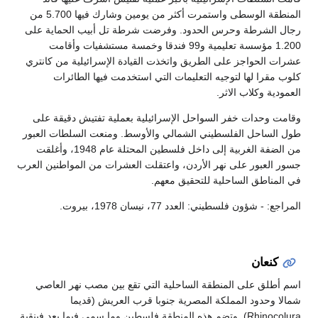
المنطقة الوسطى واستمرت أكثر من يومين وشارك فيها 5.700 من
رجال الشرطة وحرس الحدود. وفرضت شرطة تل أبيب الحماية على
1.200 مؤسسة تعليمية و99 فندقا وخمسة مستشفيات وأقامت
عشرات الحواجز على الطريق واتخذت القيادة الإسرائيلية من كانتري
كلوب مقرا لها لتوجيه التعليمات التي استخدمت فيها الطائرات
العمودية وكلاب الاثر.
وقامت وحدات خفر السواحل الإسرائيلية بعملية تفتيش دقيقة على
طول الساحل الفلسطيني الشمالي والأوسط. ومنعت السلطات العبور
من الضفة الغربية إلى داخل فلسطين المحتلة عام 1948، وأغلقت
جسور العبور على نهر الأردن، واعتقلت العشرات من المواطنين العرب
في المناطق الساحلية للتحقيق معهم.
المراجع: - شؤون فلسطيني: العدد 77، نيسان 1978، بيروت.
كنعان
اسم أطلق على المنطقة الساحلية التي تقع بين مصب نهر العاصي
شمالا وحدود المملكة المصرية جنوبا قرب العريش (قديما
Rhinocolura). وتضم هذه المنطقة فلسطين وما سمي فيما بعد فينقية.