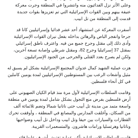
وعلى الأثر نزل الفدائيون منه وانتشروا في المنطقة وجرت معركة
عنيفة بينهم وبين القوات الإسرائيلية التي تم تعزيزها بقوات جديدة
قدمت إلى المنطقة من تل ابيب.
أسفرت المعركة عن استشهاد أحد عشر فدائيا وإسرائيليين كانا قد
جرحا وانفجر الباص والرهائن بداخله بفعل نيران القوات الإسرائيلية
وأدى ذلك إلى مقتل وجرح جميع من فيه. واعترف ناطق إسرائيلي
بمقتل 37 إسرائيليا وجرح 82، ومقتل شرطي وإصابة تسعة آخرين،
ولكن لم يصرح بعدد القتلى والجرحى من الجنود الإسرائيليون.
هزت عملية الشهيد كمال عدوان المجتمع الإسرائيلية بشكل لم يسبق له
مثيل وأشعات الرعب بين المستوطنين الإسرائيليين لمدة يومين كاملين
في كل أنحاء فلسطين.
وقامت السلطات الإسرائيلية لأول مرة منذ قيام الكيان الصهيوني على
أرض فلسطين بفرض منع التجول بشكل شامل لمدة يومين في منطقة
واسعة متمد من مدينة تل أبيب حتى ناتانيا شمالا وتضم ثلاثمائة ألف
من السكان، وأغلقت المدارس والمصانع في المنطقة ، وأوقفت تحرك
القطارات والسيارات بين حيفا وتل ابيب وداخل تل أبيب وضواحيها
وناتانيا وهرتسليا ورامات هاشرون. والمتسعمرات القريبة.
قامت السلطات الإسرائيلية بأكبر عملية تفتيش أشرف عليها قائد