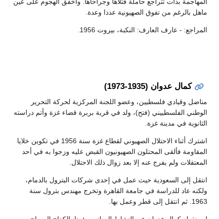
المهاجمة بدأت تتراجع حاملة قتلاها وجراحاها. وأخفق الهجوم على عين
ماهل بالرغم من تفوق الصهيونية عددا وعدة.
المراجع: - عارف العارف: النكبة، بيروت 1956.
كمال عدوان (1935-1973)
مناضل وقيادي فلسطيين، وعضو اللجنة المركزية لحركة التحرير
الوطني الفلسطييني (فتح)، ولد في قرية بربرة قضاء غزة وأتم دراسته
الثانوية في مدينة غزة.
اشترك أثناء الاحتلال الصهيوني لقطاع غزة سنة 1956 في تكوين خلايا
المقاومة فألقى المحتلون الصهيونيون القبض عليه وزجوا به في أحد
المعتقلات ولم يفرج عنه إلا بعد زوال ذلك الاحتلال.
انتقل إلى السعودية حيث عمل في إحدى شركات البترول بالدمام،
ولكنه عاد للدراسة في جامعة القاهرة وتخرج مهندس بترول سنة
1963. ثم انتقل إلى قطر وعمل بها.
لم ينقطع كمال عدوان عن النشاط الوطني مؤمنا بالكفاح المسلح