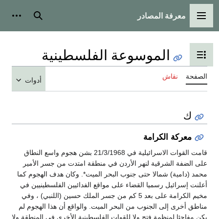
معرفة المصادر
القائمة الرئيسية
بحث
أدوات
الموسوعة الفلسطينية
تبديل عرض جدول المحتويات
الصفحة
نقاش
أدوات
ك
معركة الكرامة
قامت القوات الاسرائيلية في 21/3/1968 بشن هجوم واسع النطاق
على الضفة الشرقية لنهر الأردن في منطقة امتدت من جسر الأمير
محمد (دامية) شمالا حتى جنوب البحر الميت*. وكان هدف الهجوم كما
أعلنت إسرائيل رسميا القضاء على مواقع الفدائيين الفلسطينيين في
مخيم الكرامة على بعد 5 كم من جسر الملك حسين (اللنبي) ، وفي
مناطق أخرى إلى الجنوب من البحر الميت. والواقع أن هذا الهجوم لم
يكن مفاجئا لمنظمة فتح ولا للقوات الفلسطينية الأخرى في المنطقة ولا