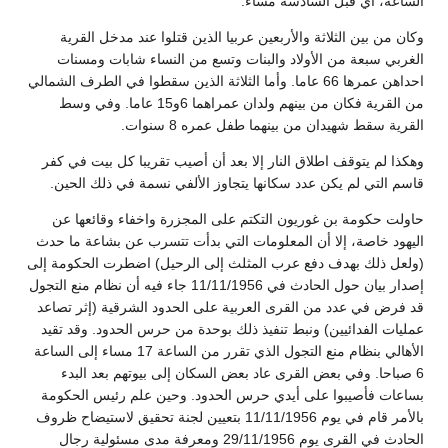
الساعة، أي قبل السادسة مساء.
وكان من بين الثلاثة والأربعين عربيا الذين قتلوا عند مدخل القرية
الغربي سبعة من الأولاد والبنات وتسع من النساء شابات ومسنات
احداهن عمرها 66 عاما. وأما الثلاثة الذين سقطوا في الطرف الشمالي
من القرية فكان من بينهم ولدان عمراهما 6و15 عاما. وفي وسط
القرية سقط شهيدان من بينهما طفل عمره 8 سنوات.
وهكذا لم يتوقف اطلاق النار إلا بعد أن أصيب تقريبا كل بيت في كفر
قاسم التي لم يكن عدد سكانها يتجاوز الألفي نسمة في ذلك الحين.
حاولت حكومة بن غوريون التكتم على المجزرة واخفاء وقائعها عن
اليهود خاصة، إلا أن المعلومات التي بدأت تتسرب عن بشاعة ما حدث
(ولعل ذلك بهدف دفع عرب المثلث إلى الرحيل) اضطرت الحكومة إلى
إصدار بيان حول الحادث في 11/11/1956 جاء فيه أن نظام منع التجول
قد فرض في عدد من القرى العربية على الحدود الشرقية (إثر تصاعد
عمليات الفدائيين) ونبط تنفيذ ذلك بوحدة من حرس الحدود. وقد تقيد
الأهالي بنظام منع التجول الذي تقرر من الساعة 17 مساء إلى الساعة
6 صباحا. وفي بعض القرى عاد بعض السكان إلى بيوتهم بعد البدء
بساعات فأصيبوا على أيدي حرس الحدود. وحين علم رئيس الحكومة
بالأمر قام في يوم 11/11/1956 بتعيين لجنة تحقيق لاستيضاح ظروف
الحادث في القرى يوم 29/11/1956 ومعرفة مدى مسئولية رجال