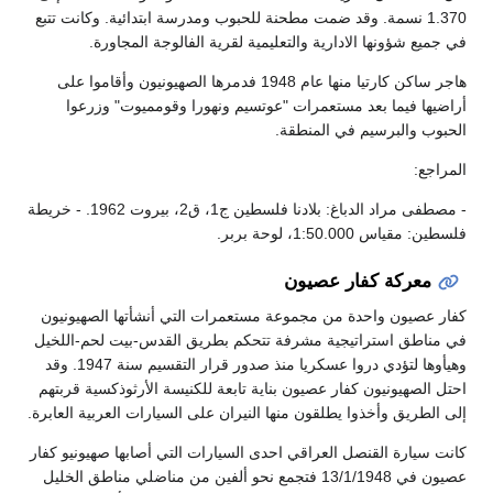
1.370 نسمة. وقد ضمت مطحنة للحبوب ومدرسة ابتدائية. وكانت تتبع
في جميع شؤونها الادارية والتعليمية لقرية الفالوجة المجاورة.
هاجر ساكن كارتيا منها عام 1948 فدمرها الصهيونيون وأقاموا على
أراضيها فيما بعد مستعمرات "عوتسيم ونهورا وقومميوت" وزرعوا
الحبوب والبرسيم في المنطقة.
المراجع:
- مصطفى مراد الدباغ: بلادنا فلسطين ج1، ق2، بيروت 1962. - خريطة
فلسطين: مقياس 1:50.000، لوحة بربر.
معركة كفار عصيون
كفار عصيون واحدة من مجموعة مستعمرات التي أنشأتها الصهيونيون
في مناطق استراتيجية مشرفة تتحكم بطريق القدس-بيت لحم-اللخيل
وهيأوها لتؤدي دروا عسكريا منذ صدور قرار التقسيم سنة 1947. وقد
احتل الصهيونيون كفار عصيون بناية تابعة للكنيسة الأرثوذكسية قربتهم
إلى الطريق وأخذوا يطلقون منها النيران على السيارات العربية العابرة.
كانت سيارة القنصل العراقي احدى السيارات التي أصابها صهيونيو كفار
عصيون في 13/1/1948 فتجمع نحو ألفين من مناضلي مناطق الخليل