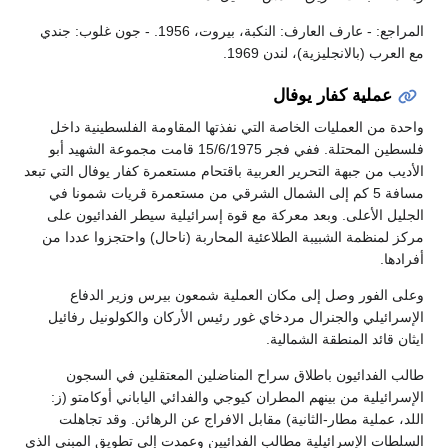
المراجع: - عارف العارف: النكبة، بيروت، 1956. - جون غلوب: جندي
مع العرب (بالانجليزية)، لندن 1969.
عملية كفار يوفال
واحدة من العمليات الخاصة التي نفذتها المقاومة الفلسطينية داخل
فلسطين المحتلة. ففي فجر 15/6/1975 قامت مجموعة الشهيد أبو
الأديب من جبهة التحرير العربية باقتحام مستعمرة كفار يوفال التي تبعد
مسافة 5 كم إلى الشمال الشرقي من مستعمرة قريات شمونا في
الجليل الأعلى. وبعد معركة مع قوة إسرائيلية سيطر الفدائيون على
مركز لمنظمة الشبيبة الطلاعئية المحاربة (ناحال) واحتجزوا عددا من
أفرادها.
وعلى الفور وصل إلى مكان العملية شمعون بيرس وزير الدفاع
الإسرائيلي والجنرال مردخاي غور رئيس الأركان والكولونيل رفائيل
ايثان قائد المنطقة الشمالية.
طالب الفدائيون باطلاق سراح المناضلين المعتقلين في السجون
الإسرائيلية من بينهم المطران كيوجي والفدائي الياباني أوكامتو (ز:
اللد، عملية مطار-الثانية) مقابل الافراج عن الرهائن. وقد تجاهلت
السلطات الإسرائيلية مطالب الفدائيين وعمدت إلى تطويق المبنى الذي