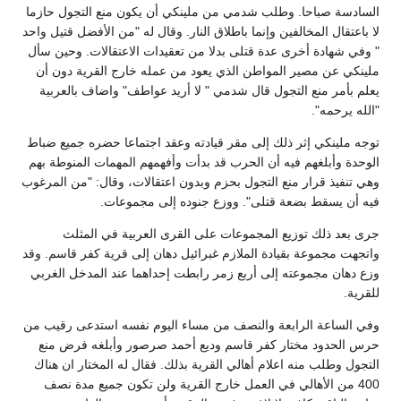
السادسة صباحا. وطلب شدمي من ملينكي أن يكون منع التجول حازما
لا باعتقال المخالفين وإنما باطلاق النار. وقال له "من الأفضل قتيل واحد
" وفي شهادة أخرى عدة قتلى بدلا من تعقيدات الاعتقالات. وحين سأل
ملينكي عن مصير المواطن الذي يعود من عمله خارج القرية دون أن
يعلم بأمر منع التجول قال شدمي " لا أريد عواطف" واضاف بالعربية
"الله يرحمه".
توجه ملينكي إثر ذلك إلى مقر قيادته وعقد اجتماعا حضره جميع ضباط
الوحدة وأبلغهم فيه أن الحرب قد بدأت وأفهمهم المهمات المنوطة بهم
وهي تنفيذ قرار منع التجول بحزم وبدون اعتقالات، وقال: "من المرغوب
فيه أن يسقط بضعة قتلى". ووزع جنوده إلى مجموعات.
جرى بعد ذلك توزيع المجموعات على القرى العربية في المثلث
واتجهت مجموعة بقيادة الملازم غبرائيل دهان إلى قرية كفر قاسم. وقد
وزع دهان مجموعته إلى أربع زمر رابطت إحداهما عند المدخل الغربي
للقرية.
وفي الساعة الرابعة والنصف من مساء اليوم نفسه استدعى رقيب من
حرس الحدود مختار كفر قاسم وديع أحمد صرصور وأبلغه فرض منع
التجول وطلب منه اعلام أهالي القرية بذلك. فقال له المختار ان هناك
400 من الأهالي في العمل خارج القرية ولن تكون جميع مدة نصف