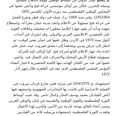
وسيلة للتحرير، فكان من أوائل مؤسسي حركة فتح واختير عضوا في
المجلس الوطني الفلسطيني منذ دورته الأولى (القدس 28/5-
2/6/1964). وفي سنة 1968 ترك عمله في دولة قطر وتفرغ للعمل
في حركة فتح مسؤولا عن الاعلام واتخذ مدينة عمان مقرا له. واستطاع
بجهده ودأبه أن يقيم جهازا اعلاميا متطورا له صحيفته وعلاقاته القوية
على الصعيدين الاعلاميين العربي والدولي. وقد اشترك في أحداث
أيلول سنة 1970 في الأردن وظل عقبها في عمان بعض الوقت، ثم
انتقل إلى جرش ودبين وبعدهما إلى دمشق فبيروت حيث عمل على
اعادة بناء جهاز الاعلام التابع لحركة فتح. كما أوكلت إليه الحركة
مسؤولية قطاع الأرض المحتلة والاشراف على النضال فيه. واختير
عضوا في عدد من اللجان الهامة منها اللجنة التحضيرية لاختيار أعضاء
المؤتمر الشعبي الفلسطيني الذي عقد في القاهرة خلال شهر آذار
1972.
استشهدف ي 10/4/1975 في منزله ففي شارع فردان ببيروت في
العملية الاجرامية التي قامت بها المخابرات الصهيونية واستشهد فيها
أياض القياديان محمد يوسف النجار وكمال ناصر. وقد عمت أوساط
الثورة الفلسطينية والقوى الوطنية والتقديمة في لبنان والوطن العربي
وشتى أنحاء العالم موجة عارمة من الأسى والحزن لهذا الاغتيال.
وفقدت الثورة الفلسطينية باستشهاده وزميليه ثلاثة من القياديين