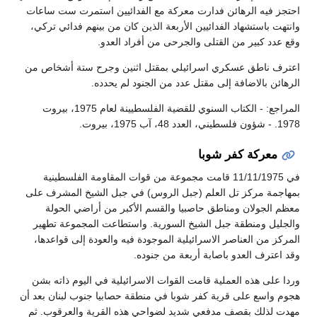
احتجز فيه الرهائن فدارت معركة مع الفدائيين استمرت ست ساعات
وانتهت باستشهاد الفدائيين الأربعة الذين كان من بينهم فدائي تركي،
وقع عدد كبير من القتلى والجرحى من أفراد العدو.
اعترف ناطق عسكري اسرائيلي بمقتل اثنين وجرح ستة أشخاص من
الرهائن بالاضافة إلى مقتل عدد من الجنود لم يحدده.
المراجع: - الكتاب السنوي للقضية الفلسطيينة لعام 1975، بيروت
1978. - شؤون فلسطيني، العدد 48، آب 1975، بيروت.
معركة كفر شوبا
في 11/11/1975 قامت مجموعة من قوات المقاومة الفلسطينية
بمهاجمة مركز تل العلم (جبل الروس) في جبل الشيخ المشرف على
معظم الجولان ومناطق حاصبيا والقسم الأكبر من أراضي الحولة
والجليل ومنطقة جبل الشيخ السورية. واستطاعت المجموعة تطهير
المركز من العناصر الاسرائيلية الموجودة فيه والعودة إلى قواعدها،
وقد اعترف العدو باصابة أربعة من جنوده.
وردا على هذه العملية قامت القوات الاسرائيلية في اليوم ذاته بشن
هجوم واسع على قرية كفر شوبا في منطقة حصابيا جنوب لبنان بعد أن
مهدت لذلك بقصف مدفعي شديد لضواحي هذه القرية والعرقوب. ثم