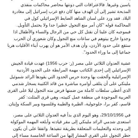
ياسين وغيرها. فالاعترافات التي دونتها محاضر محاكمات منفذي
المذبحة تشير إلى أن الهدف منها كان دفع عرب إسرائيل إلى مغادرة
البلاد. فقد ورد على لسان الشاهد الضابط الإسرائيلي كول في
المحاكمة قوله "كان أمر منع التجول خطيرا جدا ولا يحتمل التأويل.
فبموجبه كان علينا أن نقتل كل حي من الرجال والنساء والأطفال اذا
وجدوا خارج بيتوهم في ساعات منع التجول.وكان شعوري أن الحرب
ستقع على حدود الأردن، وأن هدف الأمر هو أن يهرب أبناء الأقليات هربا
جماعيا إلى ما وراء الحدود".
عشية العدوان الثلاثي على مصر (ر: حرب 1956) عهدت قيادة الجيش
الإسرائيلي إلى إحدى الكتائب مهمة المرابطة على الحدود الأردنية
الإسرائيلية وألحقت بها وحدة حرس الحدود التي يقودها الرائد شموئيل
ملينكي على أن يتلقى أوامره مباشرة من قائد الكتيبة يسخار شدمي
الذي أعطى سلطات كاملة من ضمنها فرض منه التجول ليلا على القرى
العربية الموجودة في منطقة عمل كتيبته، وهي قرى المثلث: كفر
قاسم، كفر برا، جلوجولية، الطيرة والطيبة وقلنسوة وبير السكة وإيتان.
في 29/10/1956، وهو اليوم الذي بدأ فيه العدوان الثلاثي على مصر،
استعدى شدمي الرائد ملينكي إلى مقر قيادته وأبلغه المهمة الموكولة
إلى وحدته والتعليمات المتعلقة بطريقة تنفيذها. واتفقا على أن يكون
حظر التجول على القرى المشار إليها من الساعة الخامسة مساء إلى