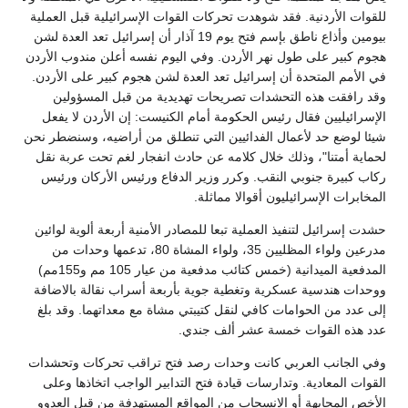
للقوات الأردنية. فقد شوهدت تحركات القوات الإسرائيلية قبل العملية
بيومين وأذاع ناطق بإسم فتح يوم 19 آذار أن إسرائيل تعد العدة لشن
هجوم كبير على طول نهر الأردن. وفي اليوم نفسه أعلن مندوب الأردن
في الأمم المتحدة أن إسرائيل تعد العدة لشن هجوم كبير على الأردن.
وقد رافقت هذه التحشدات تصريحات تهديدية من قبل المسؤولين
الإسرائيليين فقال رئيس الحكومة أمام الكنيست: إن الأردن لا يفعل
شيئا لوضع حد لأعمال الفدائيين التي تنطلق من أراضيه، وسنضطر نحن
لحماية أمتنا"، وذلك خلال كلامه عن حادث انفجار لغم تحت عربة نقل
ركاب كبيرة جنوبي النقب. وكرر وزير الدفاع ورئيس الأركان ورئيس
المخابرات الإسرائيليون أقوالا مماثلة.
حشدت إسرائيل لتنفيذ العملية تبعا للمصادر الأمنية أربعة ألوية لوائين
مدرعين ولواء المظليين 35، ولواء المشاة 80، تدعمها وحدات من
المدفعية الميدانية (خمس كتائب مدفعية من عيار 105 مم و155مم)
ووحدات هندسية عسكرية وتغطية جوية بأربعة أسراب نقالة بالاضافة
إلى عدد من الحوامات كافي لنقل كتيبتي مشاة مع معداتهما. وقد بلغ
عدد هذه القوات خمسة عشر ألف جندي.
وفي الجانب العربي كانت وحدات رصد فتح تراقب تحركات وتحشدات
القوات المعادية. وتدارسات قيادة فتح التدابير الواجب اتخاذها وعلى
الأخص المجابهة أو الانسحاب من المواقع المستهدفة من قبل العدوو