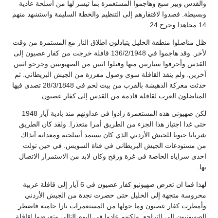
والقدس وبير سبع وهاجموا المستعمرة بما تيسر لها من أسلحة عادية
وبسيطة. فصدوا لافتقارهم إلى التنظيم والخطة السليمة واستشهد منهم
14 مجاهدا وجرح 24.
ظل مناضلوا منطقة الخليل يتبادلون اطلاق النار مع المستمرة من وقت
لأخر. وقد هاجموا في 136/2/1948 قافلة خرجت من كفار عصيون إلى
القدس وأحرقوا سيارتين منها وقتلوا اثنين من الصهيونيين وجرحو اثنين
آخرين. ولم ينقذ القافلة سوى وصول مفرزة من الجيش البريطاني. ثم
حدثت معركة الدهيشة بالقرب من بيت لحم في 28/3/1848 تصدى فيها
المناضلون العرب لقافلة قادمة من القدس إلى كفار عصيون.
لكن صهيوني هذه المستعمرة زادوا في عداونهم منذ بادية آيار 1948
حتى غدا اجتياز هذا الجزء من الطريق أمرا متعذرا. ولقد كان الطريق
شريانا حيويا للجيش الأردني الذي كان يستمد أسلحته ومعداته آنذاك
من مستودعات الجيش البريطاني في قناة السويس. في حين تولت
احدى سراياه الخاصة في غزة ورفح وكان لابد من الاستمرار الاتصال
بها.
لهذا فما ان تعرض صهيونيو كفار عصيون في 6 آيار إلى قافلة عربية
محروسة متجهة إلى الخليل حتى حضرت نجدة من الجيش الأردني
وأمطرت كفار عصيون وما حولها من المستعمرات نارا حامية فاضطر
الصهيونيون إلى التراجع. ولكنهم عادوا في اليوم التالي وتعرضوا لقافلة