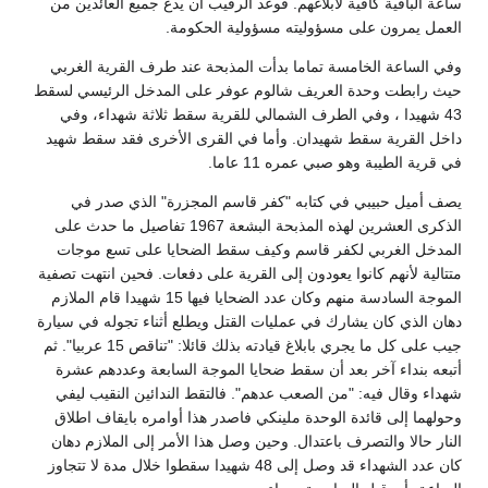
ساعة الباقية كافية لابلاغهم. فوعد الرقيب أن يدع جميع العائدين من
العمل يمرون على مسؤوليته مسؤولية الحكومة.
وفي الساعة الخامسة تماما بدأت المذبحة عند طرف القرية الغربي
حيث رابطت وحدة العريف شالوم عوفر على المدخل الرئيسي لسقط
43 شهيدا ، وفي الطرف الشمالي للقرية سقط ثلاثة شهداء، وفي
داخل القرية سقط شهيدان. وأما في القرى الأخرى فقد سقط شهيد
في قرية الطيبة وهو صبي عمره 11 عاما.
يصف أميل حبيبي في كتابه "كفر قاسم المجزرة" الذي صدر في
الذكرى العشرين لهذه المذبحة البشعة 1967 تفاصيل ما حدث على
المدخل الغربي لكفر قاسم وكيف سقط الضحايا على تسع موجات
متتالية لأنهم كانوا يعودون إلى القرية على دفعات. فحين انتهت تصفية
الموجة السادسة منهم وكان عدد الضحايا فيها 15 شهيدا قام الملازم
دهان الذي كان يشارك في عمليات القتل ويطلع أثناء تجوله في سيارة
جيب على كل ما يجري بابلاغ قيادته بذلك قائلا: "تناقص 15 عربيا". ثم
أتبعه بنداء آخر بعد أن سقط ضحايا الموجة السابعة وعددهم عشرة
شهداء وقال فيه: "من الصعب عدهم". فالتقط الندائين النقيب ليفي
وحولهما إلى قائدة الوحدة ملينكي فاصدر هذا أوامره بايقاف اطلاق
النار حالا والتصرف باعتدال. وحين وصل هذا الأمر إلى الملازم دهان
كان عدد الشهداء قد وصل إلى 48 شهيدا سقطوا خلال مدة لا تتجاوز