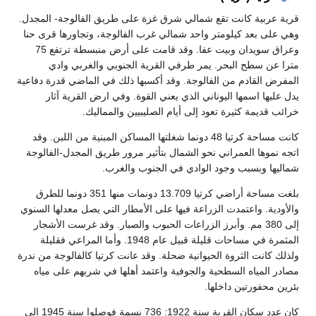
قرية عربية كانت تقع شمالي شرق غزة على طريق الفالوجة- المجدل.
وهي على بعد كيلومتر واحد شمالي غرب الفالوجة، وتجاورها قرى حنا
وعراق سويدان وبيت عفا. وقد قامت على أرض منبسطة ترتفع 75
مترا عن سطح البحر. يمر طرفي القرية الجنوبي والغربي وادي
المفرض القادم من الفالوجة. وقد أكسبها ذلك في الماضي قدرة دفاعية
يدل عليها اسمها اليوناني الذي يعني القوة. وفي ارض القرية آثار
خرائب قديمة كثيرة تعود إلى أيام الصليبيين والمماليك.
كانت مساحة كرتيا 48 دونما شغلتها المساكن المبنية من اللبن. وقد
اتجه نموها العمراني نحو الشمال بتأثير مرور طريق المجدل-الفالوجة
شماليها وبسبب وجود الوادي في الجنوب والغرب.
بلغت مساحة أراضي كرتيا 13.709 دونمات منها 351 دونما للطرق
والأودية. واعتمدت الزراعة فيها على الأمطار التي يصل معدلها السنوي
إلى 380 مم. وأبرز الزراعات الحبوب والصبار. وقد غرست الأشجار
المثمرة في مساحات قليلة قبيل عام 1948. وأما المراعي فقليلة
ولذلك كانت الثروة الحيوانية ضحلة. وقد عانت كرتيا كالفالوجة من ندرة
مصادر المياه السطحية والجوفية واعتمد أهلها في شربهم على مياه
بئرين محفورتين داخلها.
كان عدد سكان القرية سنة 1922: 736 نسمة فوصلوا سنة 1945 إلى