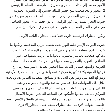
الأمير محمد إلى مثلث المصري فطريق العارضة – السلط الرئيسي.
2- محور وادي شعيب من جسر الملك حسين إلى الشونة الجنوبية
فالطريق الرئيسي المحاذي لودي شعيب السلط. 3- محور سويمة من
جنوب البحر الميت إلى غور الرامة – ناعور فعمان. 4- محور الصافي
من جنوب البحر الميت إلى غور الصافي فطريق الكرك الرئيسي.
ولكن المعارك الرئيسية دارت فعلا على المحاول الثلاثة الأولى.
عبرت القوات الإسرائيلية النهر تحت تغطية نيران المدفعية. ولكنها ما
كادت تتقدم مسافة 200 متر حتى اصطمدت بمقاومة عنيفة أعاقت
تحركها فدفعت بعناصر محمولة بالحوامات أنزلت بعضها في غور
الصافي للتمويه والتضليل ومعظمها في الكرامة. فتصدت لها القوات
العربية وكبدتها خسائر كثيرة، مما اضطر القيادة الاسرائيلية إلى زج
قواتها الجوية بكثافة كبيرة مركزة قصفها على مرابض المدفعية الأردنية
ومواقع الفدائيين ومرابض الدبابات والمدافع المضادة للطائرات. وتابعت
خلال ذلك الحوامات نقل عناصر اضافية والعودة بالجرحى وجثث
القتلى. واستثمرت القوات المدرعة نتائج القصف الجوي والمدفعي
المركز لمتابعة تقدمها فأمكنها في الساعة العاشرة تقريبا الاتصال
بالقوات المنزلة جوا بالبنادق والبرمائيات اليدوية ثم بالسلاح الأبيض. وقد
خاضت القوات الأردنية ايضا معارك عنيفة على المحاور الأخرى
وأحبطت تقدم العدو ومنعته من تنفيذ مخططاتته.