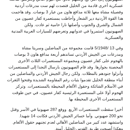
عسكرية أخرى قادمة من الخليل فتصدت لهم ست مدرعات أردنية
وفصيلة مشاة معها ثلاثة مدافع هاون من عيار 3 بوصات. وقد هاجمت
هذا القوة الأردنية دير الشعار وأحاطت بمستعمرة كفار عصيون من
الشمال والشرق والجنوب وأصلتها نارا حامية ثم عادت. ولكن
الصهيونيون استمروا في عدوانهم وتعرضهم للسيارات العربية المدنية
والعسكرية.
وفي 13 /5/1948 قامت مجموعة من المناضلين وسريتا مشاة
ومدرعات من الجيش الأردني تساندهم أربعة مدافع هاون 3 بوصات
بالهجوم على كفار عصيون ومجموعة المستعمرات الثلاث الأخرى
المحصنة بجوارها. وقد قام الصهيونيون بارسال النجدا إلى المستعمرات
وأنزلوا جنودهم بالمظلات. ولكن رجال الجيش الأردني والمناضلين من
أبناء منطقة الخليل تقدموا بثبات رغم المقاومة الشديدة وفتحوا الثغرات
في الأسلام الشائكة وحقول الألغام المحيطة بالمستعمرات. وتركز
الهجوم أولا على المستعمرة الرئيسية كفار عصيون، في حين طوقت
المستعمرات الأخرى المحيطة بها.
أخيرا سقطت المستعمرات الأربع. ووقع 287 صهيونيا في الأسر وقتل
نحو 200 صهيوني. وأما خسائر الجيش الأردني فكانت 14 شهيدا.
واستشهد عدد كبير من المناضلين الأهالي لعدم تجنبهم حقول الألغام.
وهكذا أصبحت طريق القدس-الخليل آمنة.