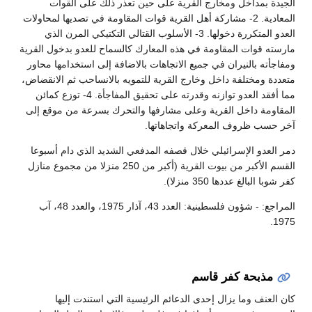
الجيدة بمداخل ومخارج القرية على حين تعذر ذلك على القوات
المعادية. 2- مشاركة أهل القرية قوات المقاومة في تصديها لمحاولات
العدو المتكررة دخولها. 3- الأسلوب القتالي التكتيكي المرن الذي
مارسته قوات المقاومة في هذه المعارك كالسماح للعدو بدخول القرية
ومفاجأته بالنيران في جميع الاتجاهات بالاضافة إلى استخدامها محاور
متعددة ومختلفة داخل وخارج القرية للتمويه بالانساحب ثم الانقضاض،
مما أفقد العدو توازنه وقدرته على تحقيق المفاجأة. 4- توزع كمائن
المقاومة داخل القرية وعلى مشارفها والتحرك بسرعة من موقع إلى
آخر حسب ظروف المعركة واتجاهاتها.
دمر العدو الإسرائيلي خلال قصفه المدفعي الشديد الذي دام أسبوعا
القسم الأكبر من بيوت القرية (أكبر من 250 منزلا من مجموع منازل
كفر شوبا البالغ عددها 350 منزلا).
المراجع: - شؤون فلسطينية: العدد 43، آذار 1975، والعدد 48، آب
1975.
مذبحة كفر قاسم
كان العنف وما يزال إحدى الدعائم الرئيسية التي استندت إليها