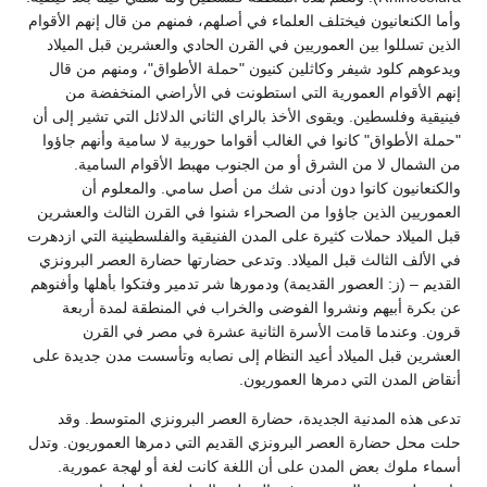
وأما الكنعانيون فيختلف العلماء في أصلهم، فمنهم من قال إنهم الأقوام
الذين تسللوا بين العموريين في القرن الحادي والعشرين قبل الميلاد
ويدعوهم كلود شيفر وكاثلين كنيون "حملة الأطواق"، ومنهم من قال
إنهم الأقوام العمورية التي استطونت في الأراضي المنخفضة من
فينيقية وفلسطين. ويقوى الأخذ بالراي الثاني الدلائل التي تشير إلى أن
"حملة الأطواق" كانوا في الغالب أقواما حوربية لا سامية وأنهم جاؤوا
من الشمال لا من الشرق أو من الجنوب مهبط الأقوام السامية.
والكنعانيون كانوا دون أدنى شك من أصل سامي. والمعلوم أن
العموريين الذين جاؤوا من الصحراء شنوا في القرن الثالث والعشرين
قبل الميلاد حملات كثيرة على المدن الفنيقية والفلسطينية التي ازدهرت
في الألف الثالث قبل الميلاد. وتدعى حضارتها حضارة العصر البرونزي
القديم – (ز: العصور القديمة) ودمورها شر تدمير وفتكوا بأهلها وأفنوهم
عن بكرة أبيهم ونشروا الفوضى والخراب في المنطقة لمدة أربعة
قرون. وعندما قامت الأسرة الثانية عشرة في مصر في القرن
العشرين قبل الميلاد أعيد النظام إلى نصابه وتأسست مدن جديدة على
أنقاض المدن التي دمرها العموريون.
تدعى هذه المدنية الجديدة، حضارة العصر البرونزي المتوسط. وقد
حلت محل حضارة العصر البرونزي القديم التي دمرها العموريون. وتدل
أسماء ملوك بعض المدن على أن اللغة كانت لغة أو لهجة عمورية.