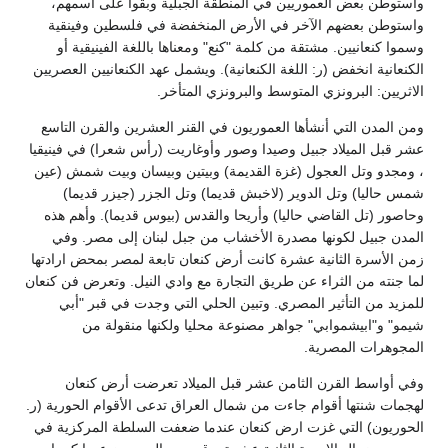
واستوطن بعض العموريين في المنطقة الجبلية وبقوا على اسمهم،
واستوطن بعضهم الآخر في الأرض المنخفضة في فلسطين وفينقية
وسموا كنعانيين. مشتقة من كلمة "كنع" ومعناها باللغة الفينيقية أو
الكنعانية انخفض (ر: اللغة الكنعانية). ويشمل عهد الكنعانيين العصريين
الاثريين: البرونزي المتوسط والبرونزي المتأخر.
ومن المدن التي أنشأها العموريون في القنر العشرين والقرن التاسع
عشر قبل الميلاد جبيل وصيدا وصور وأوغاريت (رأس شعرا) في فينيقيا
، ومجدو وتل العجول (غزة القديمة) وبيتين وبيسان وبيت شمش (عين
شمس حاليا) وتل الدوير (لاخبش قديما) وتل الجزر (جيزر قديما)
وحاصور (تل القاضي حاليا) وأريحا والقدس (بيوس قديما). وأهم هذه
المدن جبيل لكونها مصدرة الأخشاب من جبل لبنان إلى مصر. وفي
زمن الأسرة الثانية عشرة كانت أرض كنعان تابعة لمصر بمحض ارادتها
لما جنته من الثراء عن طريق التجارة مع وادي النيل. وتعرض فن كنعان
للمزيد من التأثير المصري. وتبين الحلي التي وجدت في قبر "أبي
شيمو" و"ابيشموابي" جواهر مصنوعة محليا ولكنها منقولة من
المجوهرات المصرية.
وفي أواسط القرن الثامن عشر قبل الميلاد تعرضت أرض كنعان
لهجمات شنتها أقوام جاءت من شمال العراق تدعى الأقوام الحورية (ر.
الحوريون) التي غزت ارض كنعان عندما ضعفت السلطة المركزية في