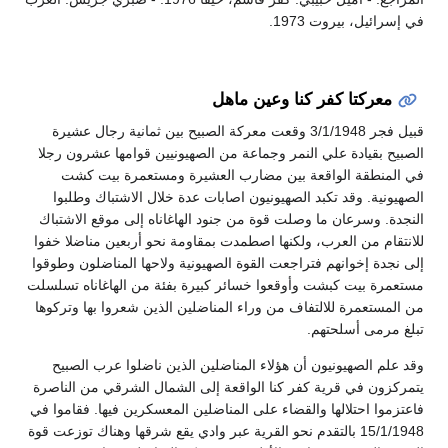
في إسرائيل، بيروت 1973.
معركتا كفر كنا وعين ماهل
قبيل فجر 3/1/1948 وقعت معركة الصبيح بين ثمانية رجال عشيرة
الصبيح بقيادة علي النمر وجماعة من الصهيونيين قوامها عشرون رجلا
في المنطقة الواقعة بين مضارب العشيرة ومستعمرة بيت كشت
الصهيونية. وقد تكبد الصهيونيون اصابات عدة خلال الاشتباك وطلبوا
النجدة. وسرعان ما وصلت قوة من جنود الهاغاناه إلى موقع الاشتباك
للانتقام من العرب، ولكنها اصطمدت بمقاومة نحو أربعين مناضلا خفوا
إلى نجدة إخوانهم فتراجعت القوة الصهيونية ولاحها المناضلون وطوقوا
مستعمرة بيت كبشت وأوقعوا خسائر كبيرة بفئة من الهاغاناه تسلسلت
من المستعمرة للالتفاف من وراء المناضلين الذين شعروا بها وتركوها
تبلغ مرمى أسلحتهم.
وقد علم الصهيونيون أن هؤلاء المناضلين الذين ناضلوا عرب الصبيح
يتمركزون في قرية كفر كنا الواقعة إلى الشمال الشرقي من الناصرة
فاعتزموا احتلالها والقضاء على المناضلين المعسكرين فيها. فقاموا في
15/1/1948 بالتقدم نحو القرية عبر وادي يقع شرقها وهناك توزعت قوة