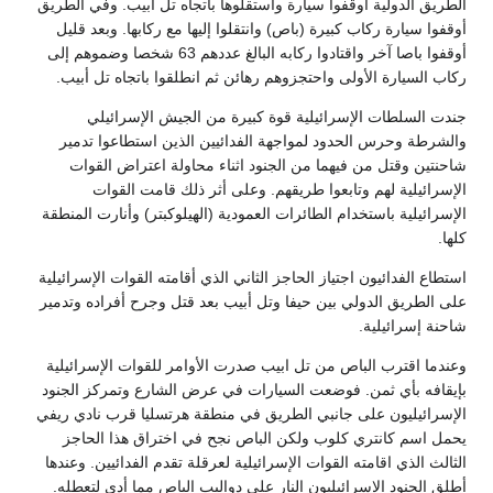
الطريق الدولية أوقفوا سيارة واستقلوها باتجاه تل أبيب. وفي الطريق
أوقفوا سيارة ركاب كبيرة (باص) وانتقلوا إليها مع ركابها. وبعد قليل
أوقفوا باصا آخر واقتادوا ركابه البالغ عددهم 63 شخصا وضموهم إلى
ركاب السيارة الأولى واحتجزوهم رهائن ثم انطلقوا باتجاه تل أبيب.
جندت السلطات الإسرائيلية قوة كبيرة من الجيش الإسرائيلي
والشرطة وحرس الحدود لمواجهة الفدائيين الذين استطاعوا تدمير
شاحنتين وقتل من فيهما من الجنود اثناء محاولة اعتراض القوات
الإسرائيلية لهم وتابعوا طريقهم. وعلى أثر ذلك قامت القوات
الإسرائيلية باستخدام الطائرات العمودية (الهيلوكبتر) وأنارت المنطقة
كلها.
استطاع الفدائيون اجتياز الحاجز الثاني الذي أقامته القوات الإسرائيلية
على الطريق الدولي بين حيفا وتل أبيب بعد قتل وجرح أفراده وتدمير
شاحنة إسرائيلية.
وعندما اقترب الباص من تل ابيب صدرت الأوامر للقوات الإسرائيلية
بإيقافه بأي ثمن. فوضعت السيارات في عرض الشارع وتمركز الجنود
الإسرائيليون على جانبي الطريق في منطقة هرتسليا قرب نادي ريفي
يحمل اسم كانتري كلوب ولكن الباص نجح في اختراق هذا الحاجز
الثالث الذي اقامته القوات الإسرائيلية لعرقلة تقدم الفدائيين. وعندها
أطلق الجنود الإسرائيليون النار على دواليب الباص مما أدى لتعطله.