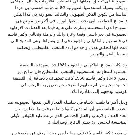
الصهيونية في تحقيق أهدافها في فلسطين. فالارهاب والقتل الجماعي
لم يكونا وسيلة استخدمتها الصهيونية لاقامة دولتها فحسب بل جزءا
أساسيا من تكوين الفكر الصهيوني والتقاليد المتوارثة في هذا الفكر.
فالمذابح الجماعية التي تحدثت عنها التوراة في أكثر من موضع هي
النموذج الذي استخدمته وسارت على هديه فيما بعد العصابات الارهابية
الصهيونية في دير ياسين وقبية وغزة واللد والرملة ونحالين وكفر قاسم
في فلسطين والفاكهاني والجنوب في لبان وسواها. وهي المذابح التي
تمت كلها لتحقيق هدف واحد هو ابادة الشعب الفلسطيني وتصفيته
جسديا بالقتل والتهجير.
واذا كانت مذابح الفاكهاني والجنوب 1981 قد استهدفت التصفية
الجسدية للمقاومة الفلسطينية والشعب الفلسطين فان مذابح دير
ياسين 1948 وكفر قاسم 1956 كانت تستهدف بالاضافة إلى التصفية
الجسيد تهجير من لم تطليهم المذبحة عن طريق بث الرعب في
نفوسهم ودفعهم إلى مغادرة البلاد.
ولعل أكثر ما يلفت الانتباه في سلسلة المجاز التي نفذتها الصهيونية ضد
الشعب الفلسطيني أن المنفذين كانوا دائما يعرفون ما يفعلون، وان
اتجاه العنف والارهاب والقتل الجماعي الذي تربت عليه الكوادر الأولى
المؤسسة للجيش (ر: جيش الدفاع الإسرائيلي).
إن مذبحة كفر قاسم لا تختلف مطلقا من حيث الهدف عن مذبحة دير