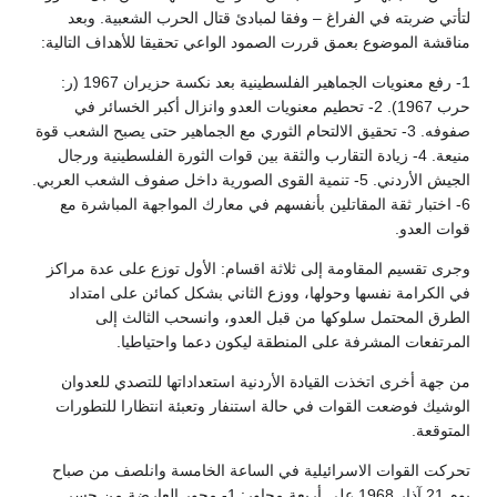
لتأتي ضربته في الفراغ – وفقا لمبادئ قتال الحرب الشعبية. وبعد
مناقشة الموضوع بعمق قررت الصمود الواعي تحقيقا للأهداف التالية:
1- رفع معنويات الجماهير الفلسطينية بعد نكسة حزيران 1967 (ر:
حرب 1967). 2- تحطيم معنويات العدو وانزال أكبر الخسائر في
صفوفه. 3- تحقيق الالتحام الثوري مع الجماهير حتى يصبح الشعب قوة
منيعة. 4- زيادة التقارب والثقة بين قوات الثورة الفلسطينية ورجال
الجيش الأردني. 5- تنمية القوى الصورية داخل صفوف الشعب العربي.
6- اختبار ثقة المقاتلين بأنفسهم في معارك المواجهة المباشرة مع
قوات العدو.
وجرى تقسيم المقاومة إلى ثلاثة اقسام: الأول توزع على عدة مراكز
في الكرامة نفسها وحولها، ووزع الثاني بشكل كمائن على امتداد
الطرق المحتمل سلوكها من قبل العدو، وانسحب الثالث إلى
المرتفعات المشرفة على المنطقة ليكون دعما واحتياطيا.
من جهة أخرى اتخذت القيادة الأردنية استعداداتها للتصدي للعدوان
الوشيك فوضعت القوات في حالة استنفار وتعبئة انتظارا للتطورات
المتوقعة.
تحركت القوات الاسرائيلية في الساعة الخامسة وانلصف من صباح
يوم 21 آذار 1968 على أربعة محاور: 1- محور العارضة من جسر