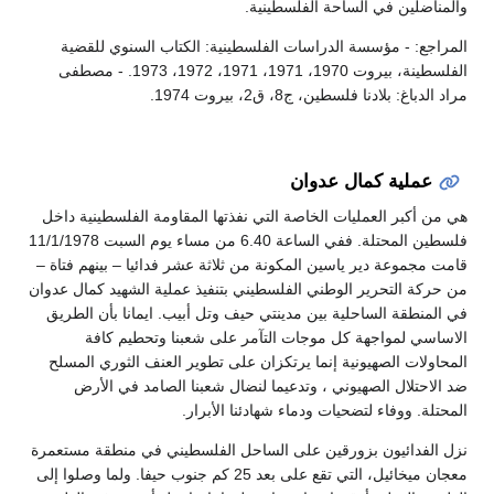
والمناضلين في الساحة الفلسطينية.
المراجع: - مؤسسة الدراسات الفلسطينية: الكتاب السنوي للقضية
الفلسطينة، بيروت 1970، 1971، 1971، 1972، 1973. - مصطفى
مراد الدباغ: بلادنا فلسطين، ج8، ق2، بيروت 1974.
عملية كمال عدوان
هي من أكبر العمليات الخاصة التي نفذتها المقاومة الفلسطينية داخل
فلسطين المحتلة. ففي الساعة 6.40 من مساء يوم السبت 11/1/1978
قامت مجموعة دير ياسين المكونة من ثلاثة عشر فدائيا – بينهم فتاة –
من حركة التحرير الوطني الفلسطيني بتنفيذ عملية الشهيد كمال عدوان
في المنطقة الساحلية بين مدينتي حيف وتل أبيب. ايمانا بأن الطريق
الاساسي لمواجهة كل موجات التآمر على شعبنا وتحطيم كافة
المحاولات الصهيونية إنما يرتكزان على تطوير العنف الثوري المسلح
ضد الاحتلال الصهيوني ، وتدعيما لنضال شعبنا الصامد في الأرض
المحتلة. ووفاء لتضحيات ودماء شهادئنا الأبرار.
نزل الفدائيون بزورقين على الساحل الفلسطيني في منطقة مستعمرة
معجان ميخائيل، التي تقع على بعد 25 كم جنوب حيفا. ولما وصلوا إلى