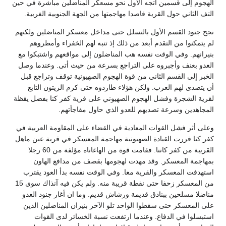
الهجوم إلى قسمين اتجه الأول نحو مسعكر المناضلين مباشرة في حين
التف الثاني حول القرية قاصدا مهاجمتها من الجهة الجنوبية الغربية.
نجح جنود القسم الأول بالتسلل حتى مداخل معسكر المناضلين ولكنهم
لم يتمكنوا من التقدم أبعد من ذلك إذ تنبه لهم الخفراء وأمطروهم
بنيرانهم. وفي الوقت نفسه هب المناضلون إلى مواقعهم واشتبكوا مع
العدو بعنف وأجبروه على التراجع بسرعة من حيث أتى. وعندما وصل
الخبر إلى القسم الثاني من قوة الهجوم الصهيونية توقف وتراجع قبل
أن يتصدى لهم العرب. ولكن هؤلاء طاردوه حتى كرم الزيتون التابع
لقرية الشجرة وفشل الهجوم الصهيوني على قرية كفر كنا بفضل يقظة
المجاهدين وسرعة تصديهم للعدو الذي حاول مفاجأتهم.
وعلى أثر فشل القوات المعادية في القضاء على المقاومة العربية في
كفر كنا قررت القيادة الصهيونية مهاجمة المعسكر في قرية عين ماهل
القريبة من كفر كاننا. فقامت قوة من الهاغاناه مؤلفة من 60 رجلا
بمهاجمة المعسكر. وقد مهدت لهجومها بقصف من مدافع الهاون
استهدفت المعسكر والقرية معا. وفي الوقت نفسه بدأ العود يقترب
من المعسكر زحفا حتى نقطة قريبة منه. ولم يكن فيه آنذاك سوى 15
مناضلا مسلحين ببنادق قديمة ورشاش قديم. وما ان أغار جنود العدو
على المعسكر حتى سقطوا الواحد تلو الآخر بنيران المناضلين الذين
استبسلوا في الدفاع. وعندما ارتفعت نسبة الخسائر لدى القوات