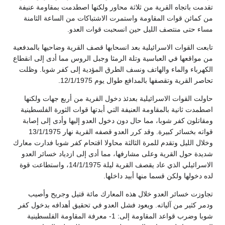
تقدمت باتجاه القرية من ثلاثة محاور ولكنها اصطدمت بمقاومة عنيفة
من كمائن قوات المقاومة واستمرت الاشتباكات من الساعة الثامنة
مساء حتى منتصف الليل حين انسحبت قوات العدو.
تابعت القوات الاسرائيلية بعد انسحابها قصف القرية وضاحيها بالمدفعية
من مواقعها في العباسية وتلة الرمثا وجبل الروس مما أدى إلى انقطاع
الكهرباء والماء والهاتف ونسف الطرق المؤدية إلى كفر شوبا. وظلت
تحاصر القرية وتقصفها بالمدافع طوال يوم 12/1/1975.
حاولت القوات الاسرائيلية بعدئذ دخول القرية من أربع جهات ولكنها
اصطمدت ثانية بالمقاومة العنيفة التي أبدتها قوات الثورة الفلسطينية
ومقاتلون كفر شوبا، مما حال دون دخول العدو إليها وأدى إلى إصابة
قواته بخسائر كبيرة. وقد كرر العدو قصفه القرية نهار 13/1/1975
وخلال الليل وتقدم للمرة الثالثة محاولا اقتحام كفر شوبا فدارت معارك
شديدة حول القرية وعلى مشارفها، مما أدى إلى ازدياد خسائر العدو
الاسرائيلي الذي عاد يقصف القرية ليلة 14/1/1975، واستطاعت قوة
لده دخولها ولكن قسما منها أبيد داخلها.
تجاوزت خسائر العدو خلال هذه المعارك مائة قتيل وجريح وأصيب
ودمر كثير من آلياته. ويعود فشل العدو في تحقيق أهدافه بدخول كفر
شوبا وضرب قواعد المقاومة إلى: 1- معرفة المقاومة الفلسطينية