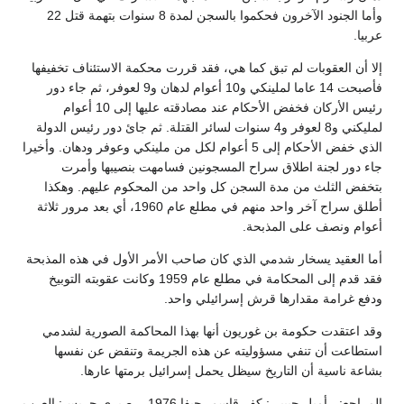
وأما الجنود الآخرون فحكموا بالسجن لمدة 8 سنوات بتهمة قتل 22
عربيا.
إلا أن العقوبات لم تبق كما هي، فقد قررت محكمة الاستئناف تخفيفها
فأصبحت 14 عاما لملينكي و10 أعوام لدهان و9 لعوفر، ثم جاء دور
رئيس الأركان فخفض الأحكام عند مصادقته عليها إلى 10 أعوام
لمليكني و8 لعوفر و4 سنوات لسائر القتلة. ثم جائ دور رئيس الدولة
الذي خفض الأحكام إلى 5 أعوام لكل من ملينكي وعوفر ودهان. وأخيرا
جاء دور لجنة اطلاق سراح المسجونين فسامهت بنصيبها وأمرت
بتخفض الثلث من مدة السجن كل واحد من المحكوم عليهم. وهكذا
أطلق سراح آخر واحد منهم في مطلع عام 1960، أي بعد مرور ثلاثة
أعوام ونصف على المذبحة.
أما العقيد يسخار شدمي الذي كان صاحب الأمر الأول في هذه المذبحة
فقد قدم إلى المحكامة في مطلع عام 1959 وكانت عقوبته التوبيخ
ودفع غرامة مقدارها قرش إسرائيلي واحد.
وقد اعتقدت حكومة بن غوريون أنها بهذا المحاكمة الصورية لشدمي
استطاعت أن تنفي مسؤوليته عن هذه الجريمة وتنقض عن نفسها
بشاعة ناسية أن التاريخ سيظل يحمل إسرائيل برمتها عارها.
المراجع: - أميل حبيبي: كفر قاسم، حيفا 1976. - صبري جريس: العرب