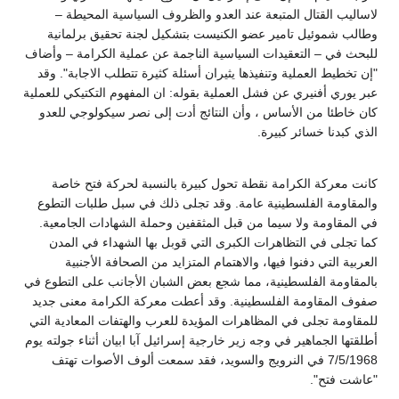
لاساليب القتال المتبعة عند العدو والظروف السياسية المحيطة –
وطالب شموئيل تامير عضو الكنيست بتشكيل لجنة تحقيق برلمانية
للبحث في – التعقيدات السياسية الناجمة عن عملية الكرامة – وأضاف
"إن تخطيط العملية وتنفيذها يثيران أسئلة كثيرة تتطلب الاجابة". وقد
عبر يوري أفنيري عن فشل العملية بقوله: ان المفهوم التكتيكي للعملية
كان خاطئا من الأساس ، وأن النتائج أدت إلى نصر سيكولوجي للعدو
الذي كبدنا خسائر كبيرة.
كانت معركة الكرامة نقطة تحول كبيرة بالنسبة لحركة فتح خاصة
والمقاومة الفلسطينية عامة. وقد تجلى ذلك في سبل طلبات التطوع
في المقاومة ولا سيما من قبل المثقفين وحملة الشهادات الجامعية.
كما تجلى في التظاهرات الكبرى التي قوبل بها الشهداء في المدن
العربية التي دفنوا فيها، والاهتمام المتزايد من الصحافة الأجنبية
بالمقاومة الفلسطينية، مما شجع بعض الشبان الأجانب على التطوع في
صفوف المقاومة الفلسطينية. وقد أعطت معركة الكرامة معنى جديد
للمقاومة تجلى في المظاهرات المؤيدة للعرب والهتفات المعادية التي
أطلقتها الجماهير في وجه زير خارجية إسرائيل آبا ابيان أثناء جولته يوم
7/5/1968 في النرويج والسويد، فقد سمعت ألوف الأصوات تهتف
"عاشت فتح".