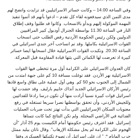
وفي الساعة 14.00 – وكانت خسائر الاسرائيليين قد تزايدت واتضح لهم
مدى الثمن الذي سيدفعونه لقاء كل تقدم – ادعوا بأنهم قد أتموا تنفيذ
المهمة الموكولة إليهم وبدأو بالانسحاب. وكانوا قد طلبوا وقف إطلاق
النار في الساعة 11.30 بواسطة الجنرال أودبول كبير المراقبيين
الدوليين ولكن رئيس الحكومة الأردنية رفض الطلب حتى انسحاب
القوات الاسرائيلية بكاملها. وقد تم انساحب آخر جندي اسرائيلي في
الساعة 20.30. وتكبدت القوات الاسرائيلية خلال انسحابها ايضا خسائر
كبيرة اذ تعرضت لها الكمائن التي بثتها قيادة المقاومة قبل المعركة.
كان العدوان الاسرائيلي على الكرامة أول مرة تتخطى فيها القوات
الاسرائيلية نهر الأردن. فقد توغلت مسافة 10 كم على جبهة امتدت من
الشمال إلى الجنوب نحو 50 كم. وهي أول عملية على نطاق واسع قادها
رئيس الأركان الاسرائيلي الجديد آنذاك حاييم بارليف. وقد حشدت لها
اسرائيل قوات كبيرة نسبيا أرادت منها أن تكون درسا رادعا للفدائيين
وللجيش الأردني، وأن تحقق بواسطتها نصرا سريعا تستغله في رفع
معنويات السكان الإسرائيليين التي بدأت تهتز تحت ضربات العمليات
الفدائية في الأراضي المحتلة. ولم تكن النتائج كما كانت تتمناها
إسرائيل. فقد اعترف رئيس حكومتها أمام الكنيست يوم 25 آذار "أن
الهجوم على الكرامة لم يحل مشكلة الإرهاب". وقال ناتان بيليد ممثل
حزب المايام *: " إن على إسرائيل أن تصوع تكتيكها العسكري وفقا