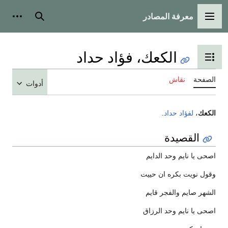
معرفة المصادر
القائمة الرئيسية
بحث
أدوات
الكعك، فؤاد حداد
تبديل عرض جدول المحتويات
الصفحة
نقاش
أدوات
الكعك
،
لفؤاد حداد
.
القصيدة
اصحى يا نايم وحد الدايم
وقول نويت بكره ان حييت
الشهر صايم والفجر قايم
اصحى يا نايم وحد الرزاق