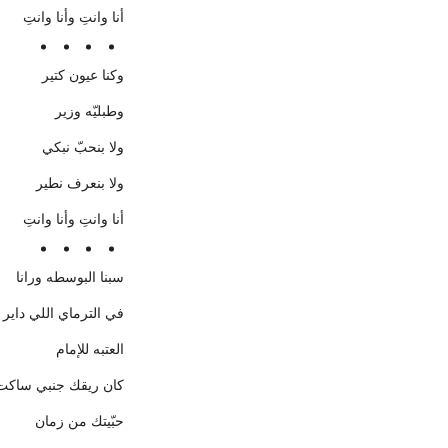
أنا وانتِ وأنا وانتِ
وكنا عيون كتير
وطبليّه وزير
ولا بنحبّ نبكي
ولا بنعرف نطير
أنا وانتِ وأنا وانتِ
سبنا البوسطه ورانا
في الترماي اللي داير
العتبه للإمام
كان ريقك جنبي ساكت
حبّيتك من زمان