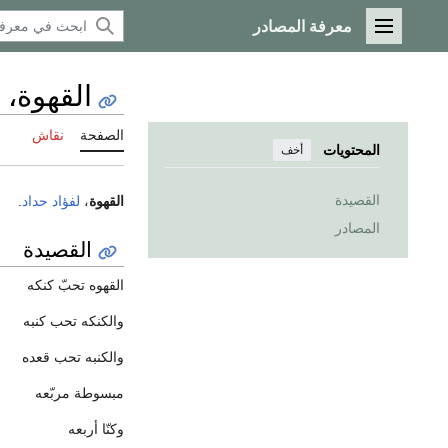
معرفة المصادر
القائمة الرئيسية
القهوة، 
الصفحة
نقاش
المحتويات
أخف
القصيدة
القهوة
،
لفؤاد حداد
.
المصادر
القصيدة
القهوه تحبّ كنكه
والكنكه تحب كنبه
والكنبه تحب قعده
مبسوطة مربّعه
وكنّا أربعه