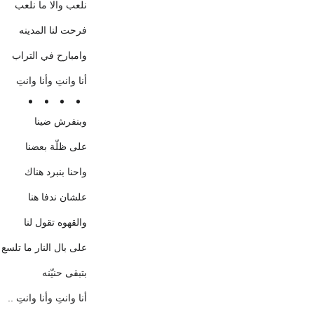
نلعب والا ما نلعب
فرحت لنا المدينه
وامبارح في التراب
أنا وانتِ وأنا وانتِ
وبنفرش ضينا
على ظلّة بعضنا
واحنا بنبرد هناك
علشان ندفا هنا
والقهوه تقول لنا
على بال النار ما تلسع
بتبقى حنيّنه
أنا وانتِ وأنا وانتِ ..