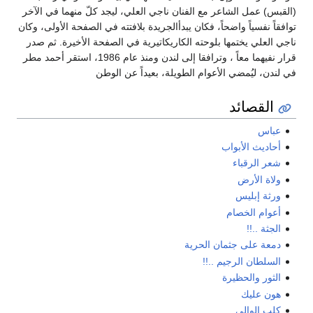
(القبس) عمل الشاعر مع الفنان ناجي العلي، ليجد كلّ منهما في الآخر
توافقاً نفسياً واضحاً، فكان يبدأالجريدة بلافتته في الصفحة الأولى، وكان
ناجي العلي يختمها بلوحته الكاريكاتيرية في الصفحة الأخيرة. ثم صدر
قرار نفيهما معاً ، وترافقا إلى لندن ومنذ عام 1986، استقر أحمد مطر
في لندن، ليُمضي الأعوام الطويلة، بعيداً عن الوطن
القصائد
عباس
أحاديث الأبواب
شعر الرقباء
ولاة الأرض
ورثة إبليس
أعوام الخصام
الجثة ..!!
دمعة على جثمان الحرية
السلطان الرجيم ..!!
الثور والحظيرة
هون عليك
كلب الوالي