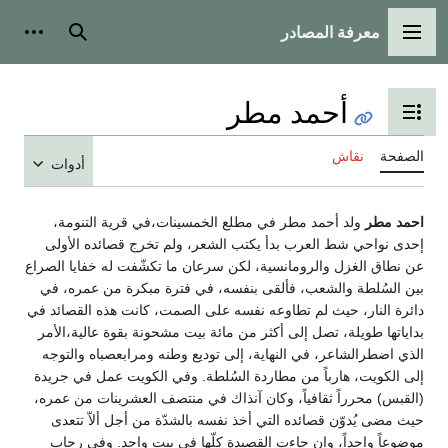
معرفة المصادر
القائمة الرئيسية
بحث
أدوات
أحمد مطر
تبديل عرض جدول المحتويات
الصفحة
نقاش
أدوات
احمد مطر
ولد أحمد مطر في مطلع الخمسينات،في قرية التنومة،
إحدى نواحي شط العرب بدأ يكتب الشعر، ولم تخرج قصائده الأولى
عن نطاق الغزل والرومانسية، لكن سرعان ما تكشّفت له خفايا الصراع
بين السُلطة والشعب، فألقى بنفسه، في فترة مبكرة من عمره، في
دائرة النار، حيث لم تطاوعه نفسه على الصمت، كانت هذه القصائد في
بداياتها طويلة، تصل إلى أكثر من مائة بيت مشحونة بقوة عالية،الأمر
الذي اضطرالشاعر، في النهاية، إلى توديع وطنه ومرابعصباه والتوجه
إلى الكويت، هارباً من مطاردة السُلطة. وفي الكويت عمل في جريدة
(القبس) محرراً ثقافياً، وكان آنذاك في منتصف العشرينات من عمره،
حيث مضى يُدوّن قصائده التي أخذ نفسه بالشدّة من أجل ألاّ تتعدى
موضوعاً واحداً، وإن جاءت القصيدة كلّها في بيت واحد. وفي رحاب