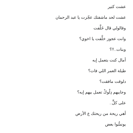
عشت كتير
عشت لحد ماشفتك عجّزت يا عبد الرحمان
وقالولي قال خَلَّفت
وانت عجوز خلَّفت يا اخوي؟
وبنات..!!؟
أمال كنت بتعمل إيه
طيلة العمر اللي فات؟
دلوقت مافقت؟
وجايبهم دِلْوكْ تعمل بيهم إيه؟
على كلٍّ..
أهي ريحة من ريحتك ع الأرض
يونسُّوا بعض