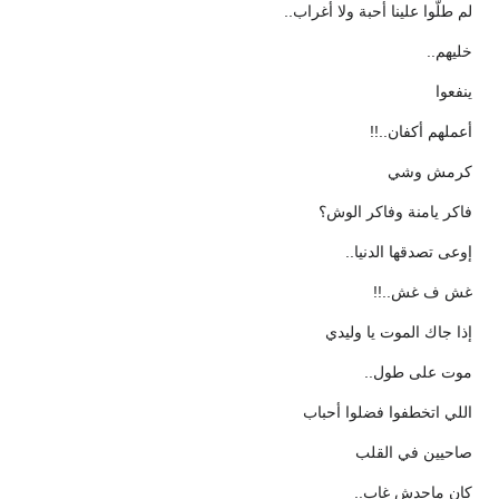
لم طلّوا علينا أحبة ولا أغراب..
خليهم..
ينفعوا
أعملهم أكفان..!!
كرمش وشي
فاكر يامنة وفاكر الوش؟
إوعى تصدقها الدنيا..
غش ف غش..!!
إذا جاك الموت يا وليدي
موت على طول..
اللي اتخطفوا فضلوا أحباب
صاحيين في القلب
كإن ماحدش غاب..