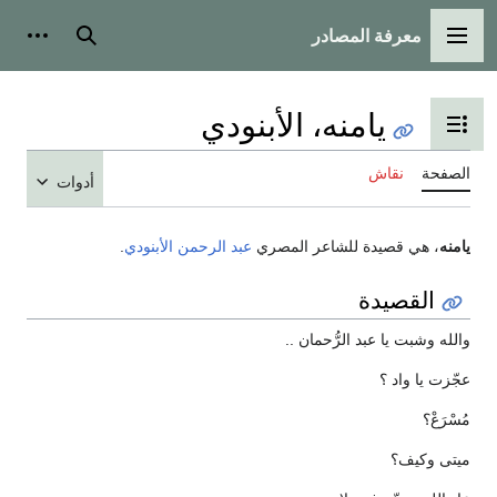
معرفة المصادر
القائمة الرئيسية
بحث
أدوات
يامنه، الأبنودي
تبديل عرض جدول المحتويات
الصفحة
نقاش
أدوات
يامنه
، هي قصيدة للشاعر المصري
عبد الرحمن الأبنودي
.
القصيدة
والله وشبت يا عبد الرُّحمان ..
عجّزت يا واد ؟
مُسْرَعْ؟
ميتى وكيف؟