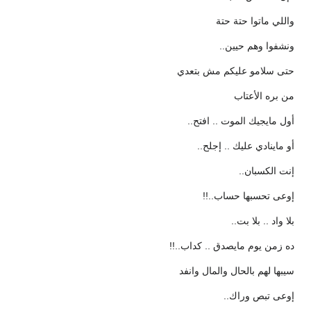
واللي ماتوا حتة حتة
ونشفوا وهم حيين..
حتى سلامو عليكم مش بتعدي
من بره الأعتاب
أول مايجيك الموت .. افتح..
أو ماينادي عليك .. إجلح..
إنت الكسبان..
إوعى تحسبها حساب..!!
بلا واد .. بلا بت..
ده زمن يوم مايصدق .. كداب..!!
سيبها لهم بالحال والمال وانفد
إوعى تبص وراك..