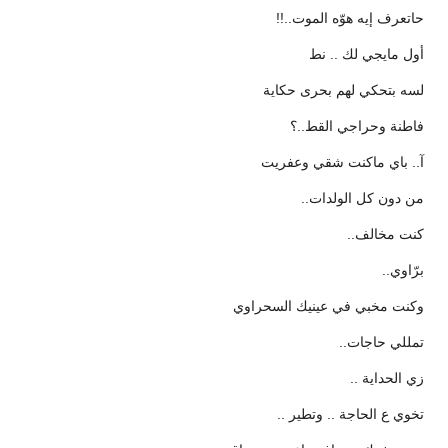
حاتعرف إيه هوّه الموت..!!
أول مايجي لك .. نط
لسه بتحكي لهم بحرى حكاية
فاطنة وحراجي القط..؟
آ.. باي ماكنت شقي وعفريت
من دون كل الولدات..
كنت مخالف..
برّاوي..
وكنت مخبي في عينيك السحراوي
تمللي حاجات..
زي الحداية ..
تخوي ع الحاجة .. وتطير ..