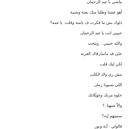
ماشي يا عبد الرحمان
أهو عشنا وطلنا منك بصة وشمة
دلوك بس ما فكرت ف يامنة وقلت: يا عمة؟
حبيبي انت يا عبد الرحمان
والله حبيبي .. وتتحب
على قد ماسارقاك الغربة
لكن ليك قلب
مش زي ولاد الكلب
اللي نسيونا زمان
حلوة مرتك وعويْلاتك
والاّ شبهنا..؟
سميتهم إيه؟
قالولي : آية ونور