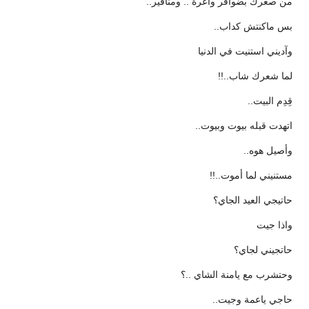
من صغرك بضوافر واعرة .. ومناقير..
بس ماكنتش كداب..
وآديني استنيت في الدنيا
لما شعرك شاب..!!
قِدِم البيت..
اتهدت قبله بيوت وبيوت..
وأصيل هوه..
مستنيني لما أموت..!!
حاتيجي العيد الجاي؟
واذا جيت
حاتجيني لجاي؟
وحتشرب مع يامنة الشاي ..؟
حاجي ياعمة وجيت..