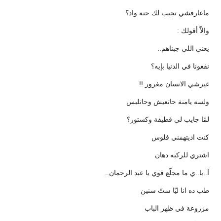
ماعارفشي تجيب لك حتة واد؟
والاّ أقولك :
يعني اللي جبناهم..
نفعونا في الدنيا بإيه؟
غيرشي الانسان مغرور !!
ولسه يامنة حاتعيش وحاتلبس
لمّا جايب لي قطيفة وكستور؟
كنت اديتهمني فلوس
اشتري للركبه دهان
آ..با..ي ما مجلّع قوي يا عبد الرحمان..
طب ده انا ليّا ستّ سنين
مزروعة في ظهر الباب