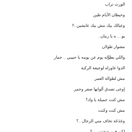
الورث تراب
وحيطان الأيام طين
وعيالك بيك مش بيك عايشين..!!
يو.....ه يا رمان..
مشوار طولان
واللي يطوِّله يوم عن يومه يا حبيبي .. حمار
الدوا عاوزاه لوجيعة الركبة
مش لطوالة العمر.
إوعى تصدق ألوانها صفر وحمر.
مش كنت جميلة يا واد؟
مش كنت وكنت
وجَدَعَة تخاف مني الرجال ..؟
لكن فين شفتوني ..؟