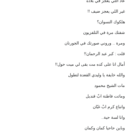
عاد اللي يعجّز في بلاده
غير اللي يعجز ضيف !!
هلكوك النسوان؟
شفتك مرة في التلفزيون
ومرة .. وروني صورتك في الجورنان
قلت : كبر عبد الرحمان!!
أمال انا على كده مت بقى لي ميت حول!!
والله خايفة يا وليدي القعدة لتطول
مات الشيخ محمود
وماتت فاطنة ابْ قنديل
واتباع كرم ابْ غبّان
وانا لسة حية..
وباين حاحيا كمان وكمان