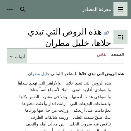
معرفة المصادر
القائمة الرئيسية
بحث
أدوات
هذه الروض التي تبدي
تبديل عرض جدول المحتويات
حلاها، خليل مطران
الصفحة
نقاش
أدوات
هذه الروض التي تبدي حلاها
، للشاعر اللبناني
خليل مطران
.
هذه الروض التي تبدي حلاها
والأزاهير التي تهدي شذاها
والشوادي بأغاريد المنى
تملأ الأسماع أنساً بغناها
والسواقي عذبت أدمعها
وحلا في مشرب النفس بكاها
والصناعات البديعات التي
زانت الدار وأعلت محتواها
نعمٌ دامت على أربعكم
ورعت من حل فيها ورعاها
بيتٌ عتيقٌ شيدته العلى
وزينته شائقات الطرف
تنافس فيه ضروب الحلى
بين معالي أهله والتحف
يا باني الشرفة خلابةً
قد حار في أوصافها من وصف