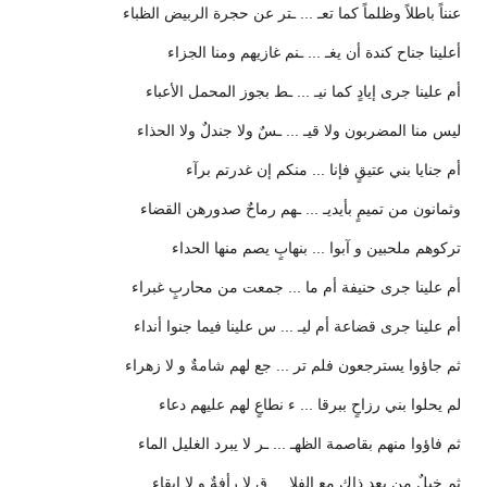
عنناً باطلاً وظلماً كما تعـ ... ـتر عن حجرة الربيض الظباء
أعلينا جناح كندة أن يغـ ... ـنم غازيهم ومنا الجزاء
أم علينا جرى إيادٍ كما نيـ ... ـط بجوز المحمل الأعباء
ليس منا المضربون ولا قيـ ... ـسٌ ولا جندلٌ ولا الحذاء
أم جنايا بني عتيقٍ فإنا ... منكم إن غدرتم برآء
وثمانون من تميمٍ بأيديـ ... ـهم رماحٌ صدورهن القضاء
تركوهم ملحبين و آبوا ... بنهابٍ يصم منها الحداء
أم علينا جرى حنيفة أم ما ... جمعت من محاربٍ غبراء
أم علينا جرى قضاعة أم ليـ ... س علينا فيما جنوا أنداء
ثم جاؤوا يسترجعون فلم تر ... جع لهم شامةٌ و لا زهراء
لم يحلوا بني رزاحٍ ببرقا ... ء نطاعٍ لهم عليهم دعاء
ثم فاؤوا منهم بقاصمة الظهـ ... ـر لا يبرد الغليل الماء
ثم خيلٌ من بعد ذاك مع الفلا ... ق لا رأفةٌ و لا إبقاء