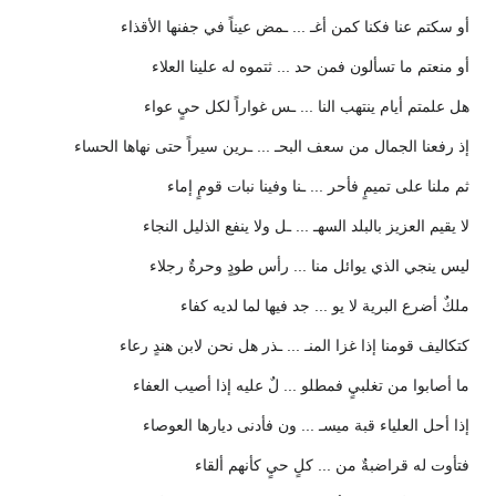
أو سكتم عنا فكنا كمن أغـ ... ـمض عيناً في جفنها الأقذاء
أو منعتم ما تسألون فمن حد ... ثتموه له علينا العلاء
هل علمتم أيام ينتهب النا ... ـس غواراً لكل حيٍ عواء
إذ رفعنا الجمال من سعف البحـ ... ـرين سيراً حتى نهاها الحساء
ثم ملنا على تميمٍ فأحر ... ـنا وفينا نبات قومٍ إماء
لا يقيم العزيز بالبلد السهـ ... ـل ولا ينفع الذليل النجاء
ليس ينجي الذي يوائل منا ... رأس طودٍ وحرةٌ رجلاء
ملكٌ أضرع البرية لا يو ... جد فيها لما لديه كفاء
كتكاليف قومنا إذا غزا المنـ ... ـذر هل نحن لابن هندٍ رعاء
ما أصابوا من تغلبيٍ فمطلو ... لٌ عليه إذا أصيب العفاء
إذا أحل العلياء قبة ميسـ ... ون فأدنى ديارها العوصاء
فتأوت له قراضبةٌ من ... كلٍ حيٍ كأنهم ألقاء