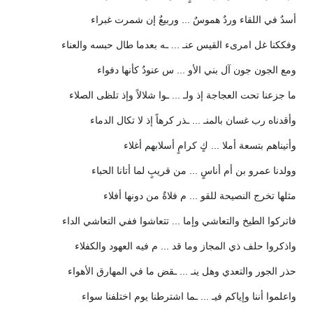
أسدٌ في اللقاء وردٌ هموسٌ ... وربيعٌ إن شمرت غبراء
وفككنا غل امرىء القيس عنـ ... ـه بعدما طال حبسه والعناء
ومع الجون جون آل بني الأو ... س عنودٌ كأنها دفواء
ما جزعنا تحت العجاجة إذ ولـ ... ـوا شلالاً وإذ تلظى الصلاء
وأقدناه رب غسان بالمنـ ... ـذر كرهاً إذ لا تكال الدماء
وأتيناهم بتسعة أملا ... كٍ كرامٍ أسلابهم أغلاء
وولدنا عمرو بن أم أناسٍ ... من قريبٍ لما أتانا الحباء
مثلها تخرج النصيحة للقو ... م فلاةٌ من دونها أفلاء
فاتركوا الطيخ والتعاشي وإما ... تتعاشوا ففي التعاشي الداء
واذكروا حلف ذي المجاز وما قد ... م فيه العهود والكفلاء
حذر الجور والتعدي وهل ينـ ... ـقض ما في المهارق الأهواء
واعلموا أننا وإياكم فيـ ... ـما اشترطنا يوم اختلفنا سواء