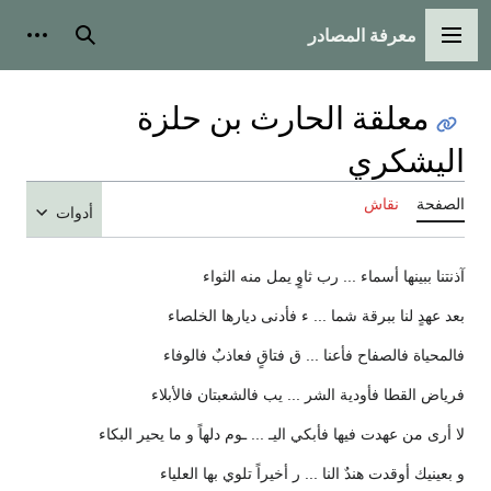
معرفة المصادر
القائمة الرئيسية
بحث
أدوات
معلقة الحارث بن حلزة
اليشكري
الصفحة
نقاش
أدوات
آذنتنا ببينها أسماء ... رب ثاوٍ يمل منه الثواء
بعد عهدٍ لنا ببرقة شما ... ء فأدنى ديارها الخلصاء
فالمحياة فالصفاح فأعنا ... ق فتاقٍ فعاذبٌ فالوفاء
فرياض القطا فأودية الشر ... يب فالشعبتان فالأبلاء
لا أرى من عهدت فيها فأبكي اليـ ... ـوم دلهاً و ما يحير البكاء
و بعينيك أوقدت هندٌ النا ... ر أخيراً تلوي بها العلياء