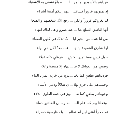
فهداهم بالأسودين و أمر اللـ ... ـه بلغٌ تشقى به الأشقياء
إذ تمنونهم غروراً فساقتـ ... ـهم إليكم أمنيةٌ أشراء
لم يغروكم غروراً و لكن ... رفع الآل شخصهم و الضحاء
أيها الناطق المبلغ عنا ... عند عمروٍ و هل لذاك انتهاء
من لنا عنده من الخير آيا ... تٌ ثلاثٌ في كلهن القضاء
آيةٌ شارق الشقيقة إذ جا ... ءت معدٌ لكل حيٍ لواء
حول قيسٍ مستلئمين بكبشٍ ... قرظيٍ كأنه عبلاء
وصيتٍ من العواتك لا تنـ ... ـهاه إلا مبيضةٌ رعلاء
فرددناهم بطعنٍ كما يخـ ... ـرج من خربة المزاد الماء
وحملناهم على حزمٍ ثهلا ... ن شلالاً ودمي الأنساء
وجبهناهم بطعنٍ كما تنـ ... ـهز في جمة الطوي الدلاء
‌‌‌‌‌‌‌‌‌‌‌‌‌‌‌‌‌‌‌‌‌‌‌‌‌‌ وفعلنا بهم كما علم اللـ ... ـه وما إن للحائنين دماء
ثم حجراً أعني ابن أم قطامٍ ... وله فارسيةٌ خضراء