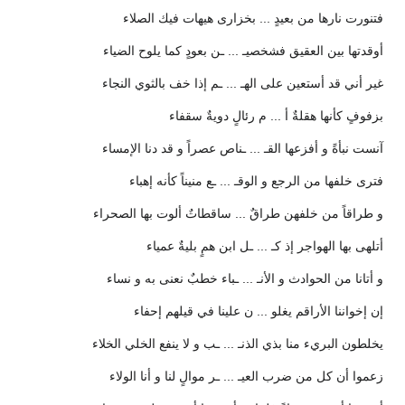
فتنورت نارها من بعيدٍ ... بخزارى هيهات فيك الصلاء
أوقدتها بين العقيق فشخصيـ ... ـن بعودٍ كما يلوح الضياء
غير أني قد أستعين على الهـ ... ـم إذا خف بالثوي النجاء
بزفوفٍ كأنها هقلةٌ أ ... م رئالٍ دويةٌ سقفاء
آنست نبأةً و أفزعها القـ ... ـناص عصراً و قد دنا الإمساء
فترى خلفها من الرجع و الوقـ ... ـع منيناً كأنه إهباء
و طراقاً من خلفهن طراقٌ ... ساقطاتٌ ألوت بها الصحراء
أتلهى بها الهواجر إذ كـ ... ـل ابن همٍ بليةٌ عمياء
و أتانا من الحوادث و الأنـ ... ـباء خطبٌ نعنى به و نساء
إن إخواننا الأراقم يغلو ... ن علينا في قيلهم إحفاء
يخلطون البريء منا بذي الذنـ ... ـب و لا ينفع الخلي الخلاء
زعموا أن كل من ضرب العيـ ... ـر موالٍ لنا و أنا الولاء