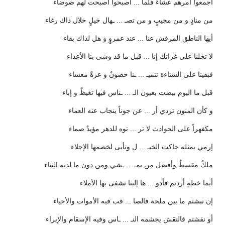
أجمعوا أمرهم عشاءً فلما ... أصبحوا أصبحت لهم ضوضاء
من منادٍ و من مجيبٍ و من تصـ ... ـهال خيلٍ خلال ذاك رغاء
أيها الناطق المرقش عنا ... عند عمروٍ و هل لذاك بقاء
لا تخلنا على غراتك إنا ... قبل ما قد وشى بنا الأعداء
فبقينا على الشناءة تنميـ ... ـنا حصونٌ و عزةٌ معساء
قبل ما اليوم بيضت بعيون الـ ... ـناس فيها تغيظٌ و إباء
و كأن المنون تردي أر ... عن جوناً ينجاب عنه العماء
مكفهراً على الحوادث لا تر ... توه للدهر مؤيدٌ صماء
إرمي بمثله جاكت الخيـ ... ل وتأبى لخصمها الإجلاء
ملكٌ مقسطٌ وأفضل من يمـ ... ـشي ومن دون ما لديه الثناء
أيما خطةٍ أردتم فأدو ... ها إلينا تشفى بها الأملاء
إن نبشتم ما بين ملحة فالصا ... قب فيه الأموات والأحياء
أو نقشتم فالنقش يجشمه النـ ... ـاس وفيه الإسقام والإبراء