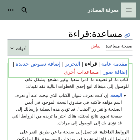
معرفة المصادر
القائمة الرئيسية
بحث
أدوات
مساعدة
:
قراءة
صفحة مساعدة
نقاش
أدوات
مقدمة عامة
|
قراءة
|
التحرير
|
إضافة نصوص جديدة
|
إضافة صور
|
مساعدات أخرى
في المواقع المستخدمة لبرنامج
الويكي
، قد تكون عملية البحث عن
كتاب ما، أو قصيدة ما، أمرا متعبا، وغير مشجع. بشكل عام،
للوصول إلى مبتغاك اتبع إحدى الخطوات التالية فقد تفيدك:
البحث
: إن كنت تعرف عنوان الكتاب الذي تبحث عنه أو تعرف
اسم مؤلفه فاكتبه في صندوق البحث الموجود في أيمن
الصفحة وانقر زر "اذهب". قد تؤدي هذه العملية بإرسالك إلى
صفحة تحوي نتائج لبحثك، هناك اختر ما تريده من الروابط التي
قد تؤدي بك إلى الوصول إلى مرادك.
الروابط الداخلية
: قد تصل إلى صفحة ما عن طريق النقر على
الروابط الزرقاء المنتشرة في صفحات الموسوعة. غالبا ما تكون