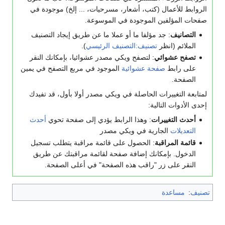
الروابط للأعمال (كتب، أشعار، مسرحيات، ... إلخ) موجودة في
صفحات المؤلفين الموجودة في الموسوعة.
التصانيف
: جد مؤلفا ما أو عملا ما عن طريق إيجاد التصنيف
الملائم (انظر
تصنيف:التصنيف الرئيسي
).
تصفح عشوائي
: لتصفح ويكي مصدر عشوائيا، بإمكانك النقر
على رابط
صفحة عشوائية
الموجود في مربع التصفح في يمين
الصفحة.
لمتابعة التغييرات الحاصلة في ويكي مصدر أولا بأول، قد تفيدك
إحدى الأدوات التالية:
أحدث التغييرات
: وهذا الرابط يؤدي إلى صفحة تحوي
أحدث
التعديلات
الجارية في ويكي مصدر
قائمة المراقبة
: الحصول على قائمة مراقبة يتطلب تسجيل
الدخول. بإمكانك إضافة صفحة لقائمة مراقبتك عن طريق
النقر على زر "راقب هذه الصفحة" في أعلى الصفحة.
تصنيف
:
مساعدة