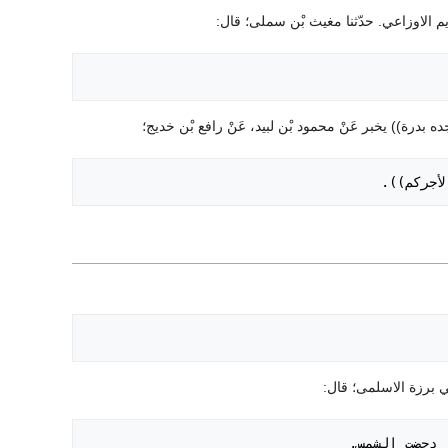
 لأجركم)).
ذَا دحضت الشمس.