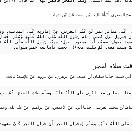
دما ذهب ثلث الليل. وصلى الفجر فأسفر بِهَا. ثُمَّ قال: ((أين ال
 ثُمَّ صليت معه. ثُمَّ صليت معه)). يحسب بأصابعه خمس صلوات.
ات يصلين مع النَبِي صَلَى اللَّهُ عَلَيْهِ وَسَلَم صلاة الصبح. ثُم
لَّه صَلَى اللَّهُ عَلَيْهِ وَسَلَم {وقرآن الفجر أَن قرآن الفجر كَانَ