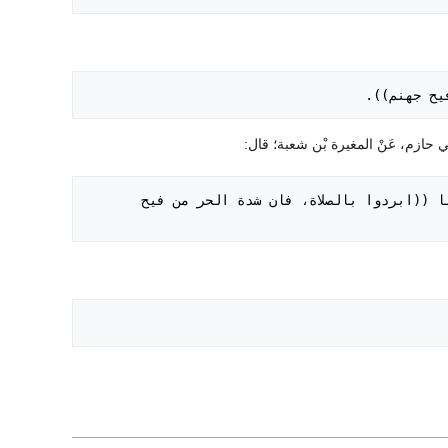
 فيح جهنم)).
- كنا نصلى مع رَسُول اللَّه صَلَى اللَّهُ عَلَيْهِ وَسَلَم صلاة الظهر بالهاجرة. فَقَالَ لنا ((ابردوا بالصلاة، فان شدة الحر من فيح 