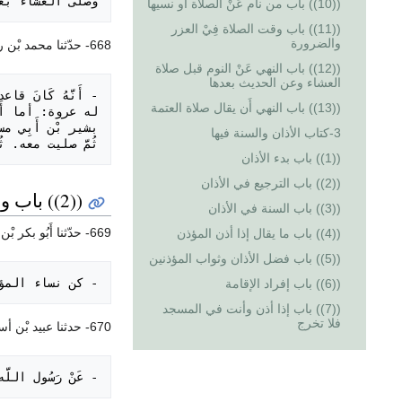
وصلى العشاء بع

((10)) باب من نام عَنْ الصلاة أو نسيها
((11)) باب وقت الصلاة فِيْ العزر
والضرورة
668- حدّثنا محمد بْن رمح المصري. أَنْبَأَنَا الليث بْن سعد، عَنْ ابْن شهاب؛
((12)) باب النهي عَنْ النوم قبل صلاة
العشاء وعن الحديث بعدها
((13)) باب النهي أَن يقال صلاة العتمة
3-كتاب الأذان والسنة فيها
ثُمَّ صليت معه.

((1)) باب بدء الأذان
((2)) باب الترجيع في الأذان
((2)) باب وقت صلاة الفجر
((3)) باب السنة في الأذان
669- حدّثنا أَبُو بكر بْن أبي شيبة. حدّثنا سفيان بْن عيينة، عَنْ الزهري، عَنْ عروة، عَنْ عَائِشَة؛ قالت:
((4)) باب ما يقال إذا أذن المؤذن
((5)) باب فضل الأذان وثواب المؤذنين
- كن نساء المؤمن

((6)) باب إفراد الإقامة
((7)) باب إذا أذن وأنت في المسجد
فلا تخرج
670- حدثنا عبيد بْن أسباط بْن محمد العرشى. حدّثنا أبي، عَنْ الأعمش، عَنْ إبراهيم، عَنْ عَبْد الله. وعمش عَنْ أبي صالح، عَنْ أبي هريرة،
- عَنْ رَسُول ال
