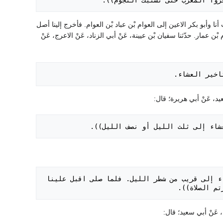
لم يؤخروا المغرب حتى تشتبك النجوم)).
أنا وأبو بكر الاعين إلى العوام بْن عباد بْن العوام. فأخرج إلينا أصل
 الزوائد: إسناده حسن. ورواه أَبُو داود من حديث أبي أيوب. 690- حدّثنا هشام بْن عمار. حدّثنا سفيان بْن عيينة، عَنْ أبي الزناد، عَنْ الاعرج، عَنْ
 بتاخير العشاء.
لاة العشاء إلى ثلث الليل أو نصف الليل)).
- هل اتخذ النَبِي صَلَى اللَّهُ عَلَيْهِ وَسَلَم خاتما؟ قال: نعم. اخر ليلة صلاة العشاء إلى قريب من شطر الليل. فلما صلى اقبل علينا 
رتم الصلاة)).