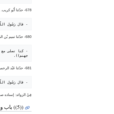
678- حدّثنا أَبُو كريب. حدّثنا أَبُو معاوية، عَنْ الأعمش، عَنْ أبي صالح، عَنْ أبي سعيد؛ قال:
- قال رَسُول الل

680- حدّثنا تميم بْن المتصر الواسطى. حدّثنا إسحاق ابْن يوسف، عَنْ شريك، عَنْ بيان، عَنْ قيس بْن أبي حازم، عَنْ المغيرة بْن شعبة؛ قال:
جهنم)).

681- حدّثنا عَبْد الرحمن بْن عمر. حدّثنا عَبْد الوهاب الثقفي، عَنْ عبيد الله، عَنْ نافع، عَنْ ابْن عمر؛ قال:
- قال رَسُول اللَ

فِيْ الزوائد: إسناده ص
((5)) باب وقت صلاة العصر