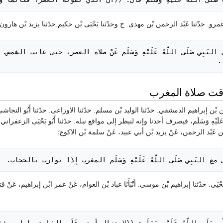
.
حمن بْن إبراهيم الدمشقي. حدّثنا الوليد بْن مسلم. حدّثنا الاوزاعى. حدّثنا أَبُو ال
 عَبْد الرحمن، عَنْ يزيد بْن أبي عبيد، عَنْ سلمة بْن الاكوع؛
لى مع النَبِي صَلَى اللَّهُ عَلَيْهِ وَسَلَم المغرب إِذَا توارت بالحجاب.
 يَحْيَى. حدّثنا إبراهيم بْن موسى. أَنْبَأَنَا عباد بْن العوام، عَنْ عمر ابْن إبراهيم، عَ