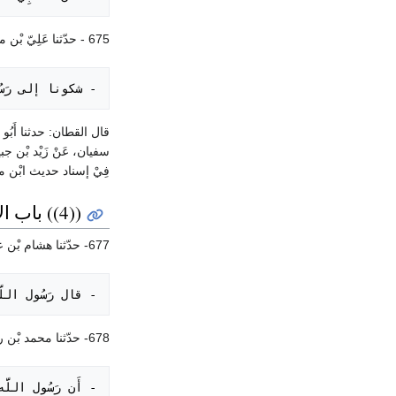
675 - حدّثنا عَلِيّ بْن محمد. حدّثنا وكيع. حدّثنا الأعمش، عَنْ أبي إسحاق، عَنْ حارثة بْن مضرب العبدى، عَنْ خباب؛
- شكونا إلى رَسُو

سفيان، عَنْ زَيْد بْن جب
فِيْ إسناد حديث ابْن 
((4)) باب الإبراد بالظهر فِيْ شدة الحر
677- حدّثنا هشام بْن عمار. حدّثنا مالك بْن أنس. حدّثنا أَبُو الزناد، عَنْ الأعرج، عَنْ أبي هريرة؛
- قال رَسُول الل

678- حدّثنا محمد بْن رمح. أَنْبَأَنَا الليث بْن سعد، عن ابْن شهاب، عَنْ سعيد بْن المسيب، وأبي سلمة بْن عَبْد الرحمن، عَنْ أبي هريرة؛
- أَن رَسُول الل
