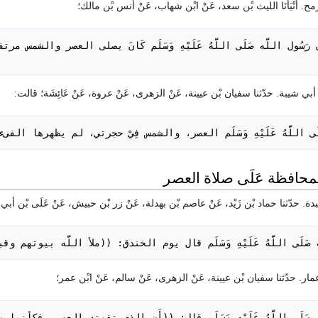
َى اللَّهُ عَلَيْهِ وَسَلَم العصر، والشمس فِيْ حجرتي، لم يظهرها الفىء 
َّه صَلَى اللَّهُ عَلَيْهِ وَسَلَم قال يوم الخندق: ((ملأ اللَّه بيوتهم
َّه صَلَى اللَّهُ عَلَيْهِ وَسَلَم قال: ((أَن الذي تفوته العصر، فكأنم