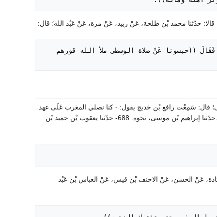
- حبس المشركون النَبِي صَلَى اللَّهُ عَلَيْهِ وَسَلَم عَنْ صلاة العصر، حتى غابت الشمس. فَقَالَ ((حبسونا عَنْ صلاة الوسطى ملأ الله قورهم 
نجاشى؛ قال: سَمِعْت رافع بْن خديج يقول: - كنا نصلي المغرب عَلَى عهد
رَسُول اللَّه صَلَى اللَّهُ عَلَيْهِ وَسَلَم، فيصرف أحدنا وإنه لنيظر إلى مواقع نبله. حدّثنا أَبُو يَحْيَى الزعفراني.حدّثنا إبراهيم بْن موسى، نحوه. 688- حدّثنا يعقوب بْن حميد بْن
نْ قتادة، عَنْ الحسن، عَنْ الاحنف بْن قيس، عَنْ العباس بْن عَبْد