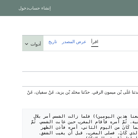
إنشاء حساب
دخول
اقرأ
عرض المصدر
تاريخ
أدوات
حدثنا عَلَى بْن ميمون الرقي. حدّثنا مخلد بْن يزيد، عَنْ سفيان، عَنْ
- جَاءَ رجل إلى النَبِي صَلَى اللَّهُ عَلَيْهِ وَسَلَم فسأله عَنْ وقت الصلاة. فَقَالَ ((صل معنا هذين اليومين)) فلما زالت الشمس أمر بلال 
فآذن. ثُمَّ أمره فأقام الظهر. ثُمَّ أمره فأقام العصر، والشمس مرتفعة بيضاء نقية. ثُمَّ أمره فأقام المغرب حين غابت الشمس. ثُمَّ 
أمره فأقام العشاء حين غاب الشفق. ثُمَّ أمره فأقام الفجر حين طلع الفجر. فلما كَانَ من اليوم الثاني، أمره فآذن الظهر 
فابرد بِهَا. وانعم أَن يبرد بِهَا. ثُمَّ صلى العصر، والشمس مرتفعة، أخرها فوق الذي كَانَ. فصلى المغرب، قبل أَن يغيب الشفق. 