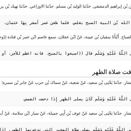
د الله بْن البية الصبح بغلس. فلما طعن عمر أسفر بِهَا عثمان.
لَى اللَّهُ عَلَيْهِ وَسَلَم قال ((اصبحوا بالصبح. فانه اعظم للأجر، أو
ى اللَّهُ عَلَيْهِ وَسَلَم كَانَ يصلى الظهر إِذَا دحضت الشمس.
صَلَى اللَّهُ عَلَيْهِ وَسَلَم يصلى صلاة الهجير التي تدعونها الظهر، إِ