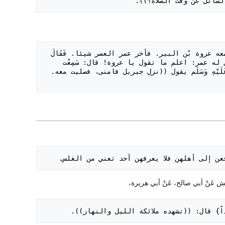
سائل عَنْ وقت الصلاة؟)).
- أَنَّهُ كَانَ قاعدا عَلَى مياثر عمر بْن عَبْد العزيز، فِيْ إمارته عَلَى المدينة. ومعه عروة بْن البير. فأخر عمر العصر شيئا. فَقَالَ 
له عروة: أما أَن جبريل نزل فصلى إمام رَسُول اللَّه صَلَى اللَّهُ عَلَيْهِ وَسَلَم. فَقَالَ له عمر: اعلم ما تقول يا عروة! قال: سَمِعْت 
بشير بْن أَبِي مسعود يقول: سَمِعْت أبا مسعود يقول: سَمِعْت رَسُول اللَّه صَلَى اللَّهُ عَلَيْهِ وَسَلَم يقول ((نزل جبريل فامنى، فصليت معه. 
َّ يرجعن إلى أهلهن فلا يعرفهن أحد تعني من الغلس.
 مشهوداً} قال: ((تشهده ملائكة الليل والنهار)).