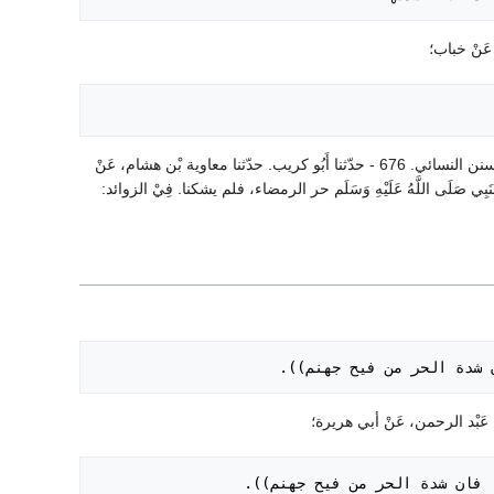
قال القطان: حدثنا أَبُو حاتم. حدّثنا الانصارى. حدّثنا عوف نحوه. حديث خباب أخرجه فِيْ صحيح مسلم وسنن النسائي. 676 - حدّثنا أَبُو كريب. حدّثنا معاوية بْن هشام، عَنْ
 صَلَى اللَّهُ عَلَيْهِ وَسَلَم حر الرمضاء، فلم يشكنا. فِيْ الزوائد:
، فان شدة الحر من فيح جهنم)).
الظهر، فان شدة الحر من فيح جهنم)).