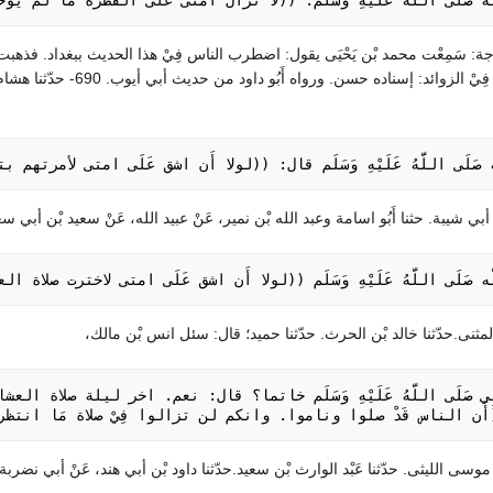
َّه صَلَى اللَّهُ عَلَيْهِ وَسَلَم: ((لا تزال أمتى عَلَى الفطرة ما 
ن ماجة: سَمِعْت محمد بْن يَحْيَى يقول: اضطرب الناس فِيْ هذا الحديث ببغداد. فذهبت 
أبيه، فإذا الحديث فيه. فِيْ
ّه صَلَى اللَّهُ عَلَيْهِ وَسَلَم قال: ((لولا أَن اشق عَلَى امتى لأمرتهم
َّه صَلَى اللَّهُ عَلَيْهِ وَسَلَم ((لولا أَن اشق عَلَى امتى لاخترت ص
((أَن الناس قَدْ صلوا وناموا. وانكم لن تزالوا فِيْ صلاة مَا انتظ