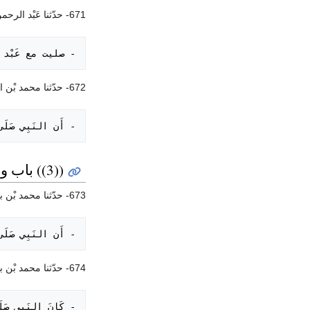
671- حدّثنا عَبْد الرحمن بْن إبراهيم الدمشقي. حدّثنا الوليد بْن مسلم. حدّثنا الاوزاعي. حدّثنا نهيك بْن يريم الاوزاعي. حدّثنا مغيث بْن سملى؛ قال:
- صليت مع عَبْ

672- حدّثنا محمد بْن الصباح. أَنْبَأَنَا سفيان بْن عيينة، عَنْ ابْن عجلان، سمع عاصم ابْن عمر بْن قتادة ((وجده بدرة)) يخبر عَنْ محمود بْن لبيد، عَنْ رافع بْن خديج؛
- أَن النَبِي صَ

((3)) باب وقت صلاة الظهر
673- حدّثنا محمد بْن بشار. حدّثنا يَحْيَى بْن سعيد، عَنْ شعبة، عَنْ سماك بْن حرب عَنْ جابر بْن سمرة؛
- أَن النَبِي صَلَ

674- حدّثنا محمد بْن بشار. حدّثنا يَحْيَى بْن سعيد عَنْ عوف بْن أَبِي جميلة، عَنْ سيار ابْن سلامة، عَنْ أبي برزة الاسلمى؛ قال:
- كَانَ النَبِي 
