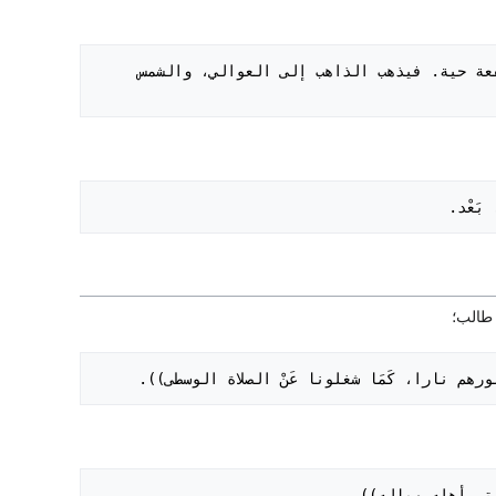
- أَنَّهُ أخبره أَن رَسُول اللَّه صَلَى اللَّهُ عَلَيْهِ وَسَلَم كَانَ يصلى العصر والشمس مرتفعة حية. فيذهب الذاهب إلى العوالي، والشمس 
بَعْد.
 وقبورهم نارا، كَمَا شغلونا عَنْ الصلاة الوسطى)).
ا وتر أهله وماله)).