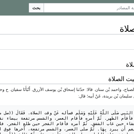
بحث
لاة
يت الصلاة
ن الصباح، واحمد بْن سنان. قالا: حدّثنا إسحاق بْن يوسف الأزرق. أَنْبَأَنَا سفيان. ح و
سليمان بْن بريدة، عَنْ أبيه؛ قال: