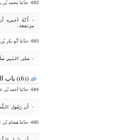
682- حدّثنا محمد بْن رمح. أَنْبَأَنَا الليث بْن سعد، عَنْ ابْن شهاب، عَنْ أَنس بْن مالك؛
مرتفعة.

683- حدّثنا أَبُو بكر بْن أبي شيبة. حدّثنا سفيان بْن عيينة، عَنْ الزهرى، عَنْ عروة، عَنْ عَائِشَة؛ قالت:
- صلى النَبِي صَل

((6)) باب المحافظة عَلَى صلاة العصر
684- حدّثنا أحمد بْن عبدة. حدّثنا حماد بْن زَيْد، عَنْ عاصم بْن بهدلة، عَنْ زر بْن حبيش، عَنْ عَلَى بْن أبي طالب؛
- أَن رَسُول الل

685- حدّثنا هشام بْن عمار. حدّثنا سفيان بْن عيينة، عَنْ الزهرى، عَنْ سالم، عَنْ ابْن عمر؛
- أَن رَسُول الل
