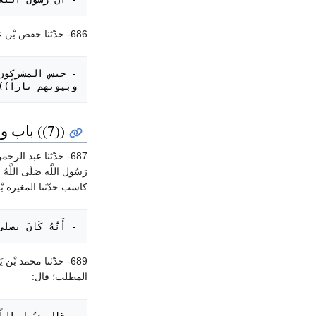
686- حدّثنا حفص بْن عمرو. حدّثنا عَبْد الرحمن بْن مهدى. ح وحدّثنا يَحْيَى بْن حكيم.حدّثنا يزيد بْن هارون قالا: حدّثنا محمد بْن طلحة، عَنْ زبيد، عَنْ مرة، عَنْ عَبْد الله؛ قال:
وبيوتهم ناراً))

((7)) باب وقت صلاة المغرب
687- حدّثنا عبد الر
كاسب.حدّثنا المغيرة بْن
- أَنَّهُ كَانَ يص

689- حدّثنا محمد بْن
المطلب؛ قال: