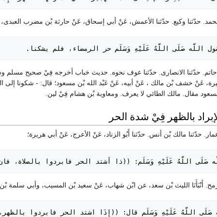
ل اللَّه صَلَى اللَّهُ عَلَيْهِ وَسَلَم حر الرمضاء، فلم يشكنا.
يرة، عَنْ خشف بْن مالك ، عَنْ أبيه، عَنْ عَبْد الله بْن مسعود؛ قال: - شكونا إلى النَبِي
مسعود مقال. مالك الطائي لا يعرف. ومعاوية بْن هشام فِيْ لين.
َّه صَلَى اللَّهُ عَلَيْهِ وَسَلَم: ((ذا أشتد الحر فابردوا بالصلاة
َّه صَلَى اللَّهُ عَلَيْهِ وَسَلَم قال: ((إِذَا اشتد الحر فابردوا ب