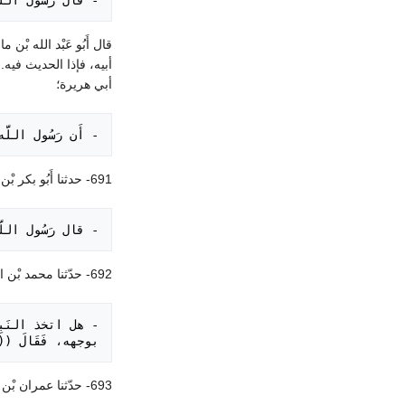
- قال رَسُول الل

قال أَبُو عَبْد الله بْ
أبي هريرة؛
- أَن رَسُول اللَ

691- حدثنا أَبُو بكر بْن أبي شيبة. حثنا أَبُو اسامة وعبد الله بْن نمير، عَنْ عبيد الله، عَنْ سعيد بْن أبي سعيد، عَنْ أبي هريرة؛ قال:
- قال رَسُول الل

692- حدّثنا محمد بْن المثنى.حدّثنا خالد بْن الحرث. حدّثنا حميد؛ قال: سئل انس بْن مالك،
بوجهه، فَقَالَ 

693- حدّثنا عمران بْن موسى الليثى. حدّثنا عَبْد الوارث بْن سعيد.حدّثنا داود بْن أبي هند، عَنْ أبي نضربة، عَنْ أبي سعيد؛ قال: