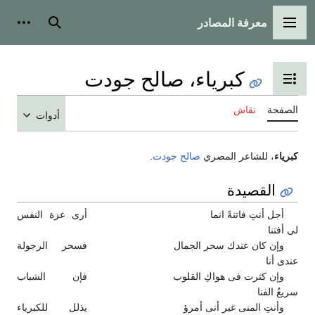
معرفة المصادر
القائمة الرئيسية
بحث
أدوات
كبرياء، صالح جودت
تبديل عرض جدول المحتويات
الصفحة
نقاش
أدوات
كبرياء
، للشاعر المصري
صالح جودت
.
القصيدة
أجل أنتِ فاتنةً انما
أرى عزة النفس
لى أفتنا
وإن كان عندك سحر الجمال
فسحر الرجولة
عندى أنا
وإن كثرت فى هواكِ القلوب
فإن الشباب
سريعُ الفنا
وأنتِ المنى غير أنى أمرؤ
يذلل للكبرياء