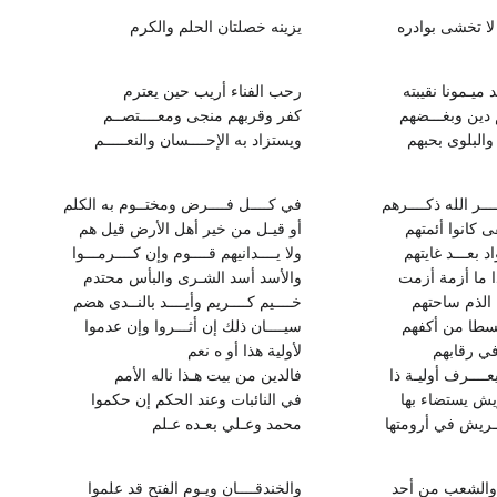
 لا تخشى بوادره
يزينه خصلتان الحلم والكرم
د ميـمونا نقيبته
رحب الفناء أريب حين يعترم
دين وبغـــضهم
كفر وقربهم منجى ومعــــتصــم‏
 والبلوى بحبهم
ويستزاد به الإحــــسان والنعـــــم
ـــر الله ذكــــرهم
في كــــل فــــرض ومختــوم به الكلم‏
قى كانوا أئمتهم
أو قيـل من خير أهل الأرض قيل هم
اد بعـــد غايتهم
ولا يــــدانيهم قــــوم وإن كــــرمـــوا
ذا ما أزمة أزمت
والأسد أسد الشـرى والبأس محتدم
 الذم ساحتهم
خــــيم كــــريم وأيــــد بالنــدى هضم‏
بسطا من أكفهم
سيــــان ذلك إن أثـــروا وإن عدموا
في رقابهم
لأولية هذا أو ه نعم
ــــرف أوليـة ذا
فالدين من بيت هـذا ناله الأمم
ريش يستضاء بها
في النائبات وعند الحكم إن حكموا
ــريش في أرومتها
محمد وعـلي بعـده عـلم
د والشعب من أحد
والخندقــــان ويـوم الفتح قد علموا