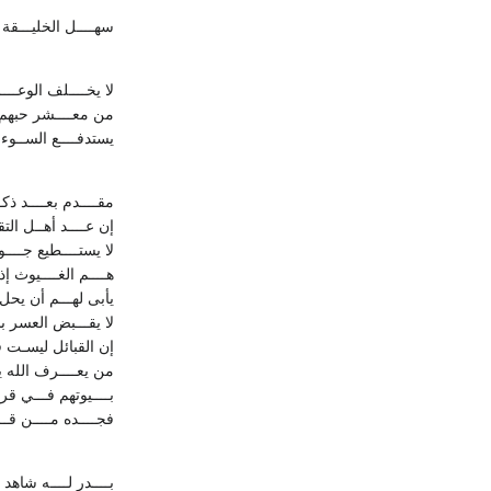
سهــــل الخليـــقة
لا يخــــلف الوعــــ
من معــــشر حبهم 
يستدفــــع الســوء
مقــــدم بعــــد ذكـ
إن عــــد أهــل الت
لا يستــــطيع جــــو
هــــم الغــــيوث إ
يأبى لهـــم أن يحل
لا يقـــبض العسر 
إن القبائل ليسـت 
من يعــــرف الله يع
بــــيوتهم فـــي ق
فجــــده مــــن قـ
بــــدر لــــه شاه