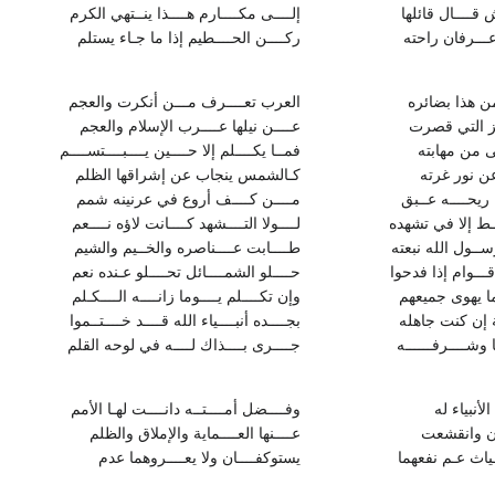
ش قــــال قائلها
إلــــى مكــــارم هــــذا ينــتهي الكرم‏
عـــرفان راحته
ركــــن الحــــطيم إذا ما جـاء يستلم
ن هذا بضائره
العرب تعــــرف مـــن أنكرت والعجم‏
عز التي قصرت
عــــن نيلها عــــرب الإسلام والعجم
 من مهابته
فمــا يكــــلم إلا حــــين يــــبــــتســــم‏
ن نور غرته
كـالشمس ينجاب عن إشراقها الظلم‏
 ريحــــه عــبق
مــــن كــــف أروع في عرنينه شمم‏
ـــط إلا في تشهده
لــــولا التــــشهد كــــانت لاؤه نــــعم‏
ســول الله نبعته
طــــابت عــــناصره والخــيم والشيم‏
قـــوام إذا فدحوا
حــــلو الشمــــائل تحــــلو عـنده نعم‏
بما يهوى جميعهم
وإن تكــــلم يــــوما زانــــه الــــكـلم‏
ة إن كنت جاهله
بجــــده أنبــــياء الله قــــد خــــتــموا
 وشــــرفــــــه
جــــرى بــــذاك لــــه في لوحه القلم
نبياء له
وفــــضل أمــــتــه دانــــت لهـا الأمم‏
ان وانقشعت
عــــنها العــــماية والإملاق والظلم‏
ــياث عـم نفعهما
يستوكفــــان ولا يعــــروهما عدم