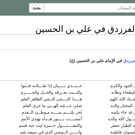
بحث
لفرزدق في علي بن الحسين
فرزدق
في الإمام علي بن الحسين (ع)
 الجود والكرم
عــنـــدي بـــــيان إذا طــــلابه قدموا
لبطحاء وطأته
والبــيت يعــرفه والحــل والحـــــرم
عــباد الله كلهم
هــــذا التــــقي النــقي الطاهر العلم‏
 المختار والده
صلى عــــليه إلهـــي ما جرى القلم
 قد جاء يلثمه
لخر يلثــــم منــــه مـوطــئ الــقدم‏
ـــول الله والده
أمســــت بــــنور هــداه تهتدي الأمم‏
مه الطيار جعفر
والمقــــتــــول حــمزة ليث حبه قسم‏
النسوان فاطمة
وابــــن الــوصي الذي في سيفه نقم‏