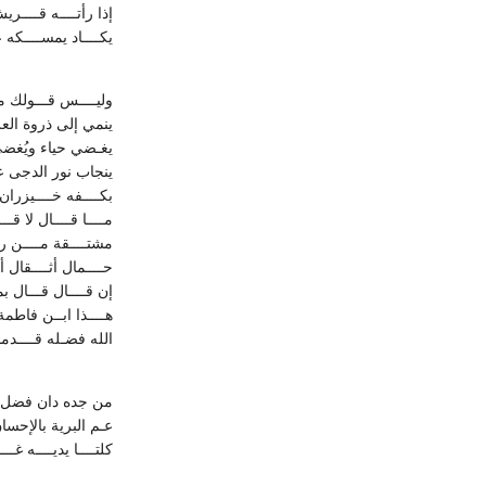
إذا رأتــــه قــــري
يكــــاد يمســــكه 
وليــــس قـــولك م
ينمي إلى ذروة ال
يغـضي حياء ويُغضى
ينجاب نور الدجى ع
بكــــفه خــــيزران
مــــا قــــال لا قـ
مشتــــقة مــــن ر
حــــمال أثــــقال أ
إن قــــال قـــال 
هــــذا ابــن فاطم
الله فضـله قــــدما
من جده دان فضل الأ
عـم البرية بالإحس
كلتــــا يديــــه غــ