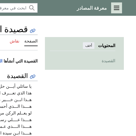
معرفة المصادر
القائمة الرئيسية
قصيدة ا
الصفحة
نقاش
المحتويات
أخف
القصيدة
القصيدة التي أنشأها
ال
القصيدة
يا سائلي أيـــن حل
هذا الذي تعـــرف ا
هــذا ابــن خــــير 
هــــذا الـــذي أحمد
لو يعــلم الركن من
هــــذا عــــلي رسـ
هــــذا الــــذي عـ
هــــذا ابـن سيدة 