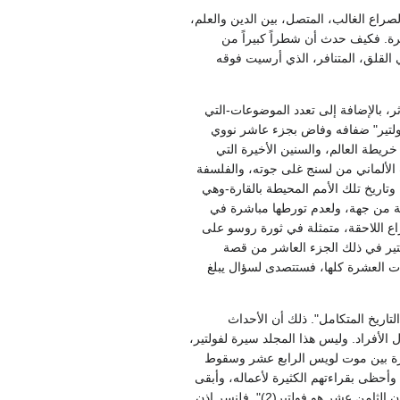
لصراع الغالب، المتصل، بين الدين والعلم،
رة. فكيف حدث أن شطراً كبيراً من
 القلق، المتنافر، الذي أرسيت فوقه
ثر، بالإضافة إلى تعدد الموضوعات-التي
شعبها. وهكذا فجر "عصر فولتير" ضفافه وفاض بجزء عاشر نووي
سنوات السبع في خريطة العالم، والسنين الأخيرة التي
 وازدهار الأدب الألماني من لسنج غلى جوته، والفلسفة
تاريخ تلك الأمم المحيطة بالقارة-وهي
مساحة من جهة، ولعدم تورطها مباشرة في
اع اللاحقة، متمثلة في ثورة روسو على
تير في ذلك الجزء العاشر من قصة
ات العشرة كلها، فستتصدى لسؤال يبلغ
لتاريخ المتكامل". ذلك أن الأحداث
ل الأفراد. وليس هذا المجلد سيرة لفولتير،
الفترة بين موت لويس الرابع عشر وسقوط
أحظى بقراءتهم الكثيرة لأعماله، وأبقى
تأثيراً فيهم اليوم؟ يقول جيورج برانديس "إن فولتير خلاصة قرن من الزمان(1)". ويقول فكتور كوزان "إن الملك الحقيقي للقرن الثامن عشر هو فولتير(2)". فلنسر إذن