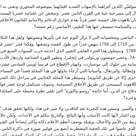
ولفَيْن اللذين أغراهما بالإسهاب الشديد افتتانهما بموضوعه المحوري-ونعني به ا
تحال إلى مسرحية حية في القرن الثامن عشر، وتمخض عن علمانية عصرنا المستت
مان بلاهوت ظل خمسة عشر قرناً يقدم خوارق الدعائم والأسانيد للقانون الأخلاقي
دب، والسياسة-سيسفر عنها هذا التغيير، الأساسي رغم صمته؟
الماضي وشخصياته التي لا تزال اليوم حية في تأثيرها وتشويقها. ولعل هذا التكا
تنتظم جميع مناحي الحضارة في أوربا الغربية من 1715 إلى 1756-ينهض عذراً عن طول القصة وت
إصداره عن "روسو والثورة" يبلغ بالقصة عام 1789. وسيتناول هذا الجزء العاشر التغيير الذي أحدثته حرب ال
اختتمت بها حياة لويس الخامس عشر، 1756-74، وعصر جونسون ورينولدز في إنجلترا، وتطور الثورة الصناعية
ألمانية من جلوك إلى موتسارت، وانهيار الإقطاع في فرنسا لويس السادس عشر، و
وإيطاليا، والبرتغال، وأسبانيا-التي أرجأنا تناولها في هذا المجلد قصداً في ال
أخرى (إلا عن طريق البابوية). وسينظر هذا المجلد الختامي في مراحل ذلك الصر
قاذ اللاهوت المسيحي عن طريق الأخلاق المسيحية. وسوف تستكمل لوحة عصر فول
لدفاع عن الدين، أما خاتمة "روسو والثورة" التي تلقي نظرة محيطة على المجلد
وعبره؟.
يخ والسير. وستثير هذه التجربة نقد الناقدين-ولا ضير في هذا، ولكنها تحقق هدف "ا
اعتبار لأيها كانت الأسباب وأيها النتائج، والتاريخ يتكلم في الأحداث، ولكن خلا
ً يربط بين الأمم والأجيال، ويقبله بوصف أعظم الأعلام دلالة وأكثر إيضاحاً في 
 الذي عاشوا في تلك الحقبة المضطربة أنصع من فولتير صورة في ذاكرة الناس، و