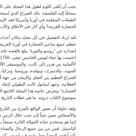
يجب أن يُلقَى اللوم لطول هذا المجلد على الم
مضافاً إليه الفلسفة، ذلك الصراع الذي اس
الطبقات المتعلمة في أوربا وأمريكا فقد الإي
الحضارة الغربية؟ وأي آثار-في الأخلاق والأ
لقد ازداد التفصيل في كل مجلد بتكاثر أحداث 
الألمانية من هردر إلى كانت، والموسيقى ال
السويد، والدنمرك، وبولندة، وروسيا، وتركيا، 
الصراع العظيم بين العقل والإيمان من جهة 
العقلانية، وجهد ايمانول كانت البطولي لإن
الحضارة" وتعرض خاتمة هذا المجلد التاسع ا
بموضوع الكتاب ذروته: ما هي عظات التاريخ 
ولقد حاولنا أن نصور الواقع بالمزج بين التار
والأشخاص تسير جنباً إلى جنب خلال الزمن دون 
إنما هو يستخدم حياته الجوالة الثائرة نسيجا
الباستيل. فمن من بين جميع الرجال والنساء