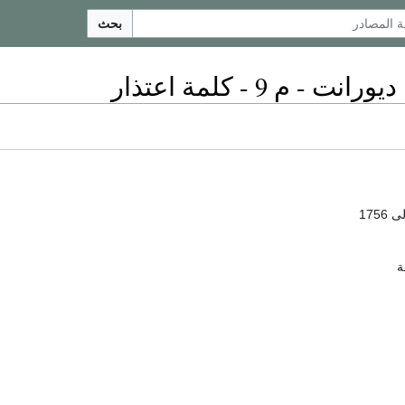
بحث
 م 9 - كلمة اعتذار
ة