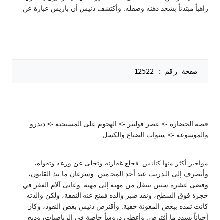
راهباً مبتدئاً بشحذ ذهنه وصقله. وأكتشف دنيس أن باريس عبارة عن
 صفحة رقم : 12522   

قصة الحضارة -> عصر فولتير -> الهجوم على المسيحية -> ديدرو
والموسوعة -> سنوات الضياع والكسل
مواخير أكثر منها كنائس. فخلع غفارته وتخلى عن ورعه وتقواه،
وأنصرف إلى التدريب عند أحد المحامين. وسرعان ما نبذ القانون،
وقضى عشرة سنين يتنقل من مهنة إلى مهنة. وعانى آلام الفقر في
حجرة فوق السطح، ونفذ صبر والده فمنع عنه النفقة، ولكن والدته
كانت تمده ببعض المعونة خفية. وأقترض دنيس بعض النقود، وكان
أحياناً يسدد ما أقترض. وأعطى دروساً خاصة في الرياضيات، ودبج