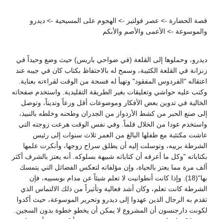
قصة الحضارة -> عصر فولتير -> الهجوم على المسيحية -> ديدرو
والموسوعة -> الأعمى والأصم والأبكم
ديدرو، وحملوها إلى القلعة (في ضواحي باريس) حيث وضع وحيداً في
زنزانة في القلعة الكئيبة، وسمح له بالاحتفاظ بكتاب كان في جيبه عند
اعتقاله "الفردوس المفقود" وتهيأ له فسحة من الوقت لقراءته بعناية.
وكتب عليه حواشي وتعليقات بغير الطريقة التقليدية. واستخدم صفحاته
الخالية في تدوين بعض الأفكار وموضوعات أقل ورعاً وتديناً، وتوصل
إلى صنع الحبر من كشط الأردواز من الجدران وطحنه وخلطه بالنبيذ،
واستخدم عودا من الخلال قلماً. وفي نفس الوقت هرعت زوجته التي
عاشت مكتئبة مع طفلها البالغ من العمر ثلاث سنوات إلى رئيس
الشرطة برييه، وتوسلت إليه أن يطلق سراح زوجها، وأنكرت علمها
بكتاباته "وكل ما أعرفه أن كتاباته شبيهة بسلوكه. أنه يعتز بالشرف أكثر
ألف مرة مما يعتز بالحياة، وإن مؤلفاته لتعكس الفضائل التي يتمسك
بها"(18). وإذا كانت أنطوانيت لا تعلم شيئاً عن مدام بوبسييه، فإن
الشرطة كانت تعلم، وكان أشد فعالية وتأثيراً من ذلك الالتماس الذي
تقدم به الرجال الذين عهدوا إلى ديدرو وتحرير الموسوعة، حيث أكدوا
لكونت دارجنسون أن المشروع لا يمكن أن يخطو خطوة بدون السجين.