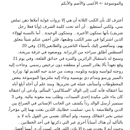
والموسوعة -> الأعمى والأصم والأبكم
أعترف لك بأن الكتب الثلاثة أن هي إلا نزوات غواية أملاها ذهن تملص
مني، ولكني أستطيع... أن أعد تحت كلمة الشرف (وأنا فعلا رجل
شريف) بأنها ستكون الأخيرة... وستكون الوحيدة... أما بالنسبة لهؤلاء
الذين اشتركوا في نشر الكتب وطبعها، فلن أخفي عنكم شيئاً يتعلق
بهم، وسأفضي إليك بأسماء الناشرين والطابعين(19). وفي 20
أغسطس أطلق سراحه من الزنزانة. ووضعوه في غرفة مريحة،
وسمح له باستقبال الزائرين والتنزه في حدائق القلعة، وفي يوم 21
وقع تعهداً بألا يغادر المبنى أو منطقته دون ترخيص رسمي. وجاءت إليه
زوجته لتواسيه وتؤنبه وتلومه، وبعث من جديد حبه القديم لها. وزاره
دالمبير ورسو ومدام دي بوبسييه وجاء إليه ملتزموا الموسوعة ببعض
المخطوطات وأستأنف عمله في تحريرها. ومنذ علم أن أخاه أبلغ أباه
بنبأ اعتقاله فأنه كتب إلى الوالد "السكاكيني" المتألم، وأدعى أن اعتقاله
كان بناء على مكيدة إحدى السيدات، وطلب منه معونة مالية. وفي 3
سبتمبر أرسل الوالد رداً يكشف عن الجانب الإنساني في الصراع بين
الدين والفلاسفة: يا بني: تسلمت خطابيك اللذين بعثت بهما إلي مؤخراً،
تنبئني بخبر اعتقالك وسببه، ولم أتمالك نفسي من القول بأنه لا بد
بالتأكيد أن هناك أسباباً أخرى غير التي ذكرتها في أحد الخطابين...
وحيث أنه لا يحدث شيء إلا بإذن الله، فإني لست أدري أيهما أفضل