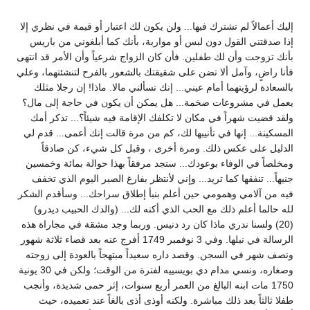
إليك أعمالاً لم تشترك فيها... ولن يكون لك اعتبار أو قيمة في نظري إلا
إذا صدقتني القول دون لبس أو مواربة، بأنك كما أبلغوني من باريس
بأنك تزوجت وأن لك طفلين. فأن كان الزواج شرعياً وأن الأمر قد انتهى
فأنا راضٍ، وآمل ألا تضن على شقيقتك بالشعور بالفرح لتنشئتهما، وعلي
بالسعادة لرؤيتهما أمام عيني... إنك تسألني مالا. ماذا! إن رجلا مثلك
يعمل في مشروعات ضخمة... هل يمكن أن يكون في حاجة إلى مال؟
ولقد قضيت شهراً في مكان لا تكلفك الإقامة فيه شيئاً؟... تذكر أمك
المسكينة... إنها في تأنيبها لك، كم من مرة قالت إنك أعمى... قدم لي
الدليل على عكس ذلك. ومرة أخرى ، وقبل كل شيء، كن صادقاً
ومخلصاً في الوفاء بوعودك... ستجد مرفقاً بهذا حوالة بمائة وخمسين
جنيهاً... تنفقها كما تريد... وإني لأنتظر بفارغ الصبر اليوم الذي تخفف
فيه من آلامي وهمومي حين أعلم بنبأ إطلاق سراحك... وسأقدم الشكر
لله حالما أعلم ذلك مع الحب الذي أكنه لك... (والدك الحبيب ديدرو)
(20) ولسنا ندري ماذا كان رد دنيس. وربما وجد مشقة في مجاراة هذه
الرسالة في نبلها. وفي 3 نوفمبر 1749 أفرج عنه بعد قضاء ثلاثة شهور
ونصف شهر في السجن. وقصد داره سعيداً مبتهجاً بالعودة إلى زوجته
وصغاره، ونسي مدام دي بويسييه لفترة من الوقت؛ ولكن في 30 يونية
1750 مات ابنه البالغ من العمر أربع سنوات، إثر حمى شديدة، وأنجب
طفلا ثالثاً بعد ذلك مباشرة. ولكنه أوذى أذى بالغاً عند تعميده، حيث