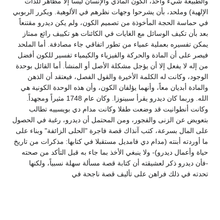
والطبيعة شيء واحد، الكون المادي والإنسان ليسا إلا مظاهر للذات
الإلهية) وملحد، بأن يشرحوا وجهات نظرهم في الألوهية. ويكرر الربوبي
في حماسة الحجة المأخوذة من تصميم الكون، ولم يكن ديدرو مقتنعاً
بعد بأن تكيف الوسائل مع الغايات في الكائنات هو تكييف رائع ممتاز
يمكن تفسيره بعملية عمياء من تطور اتفاقي جاء مصادفة. أما الملحد
فيصر على أن المادة والحركة والفيزياء والكيمياء تفسير للكون أفضل
من إله لا يفعل إلا أن يؤجل مشكلة الأصل أو المنشأ. أما القائل بوحدة
الوجود، وكانت له الكلمة الأخيرة والقول الفصل، فيعتقد أن الذهن
والمادة أبديان معاً، وأنهما يؤلفان الكون، وأن هذه الوحدة الكونية هي
الله. وربما كان ديدرو يقرأ سبينوزا. وكان عام 1748 مثيراً ومجهداً.
وكانت أنطوانيت قد وضعت طفلا وكانت مدام دي بويسييه تطالب
بتعويض عن الزنى والفجور، ومن المحتمل أن ديدرو، رغبة في الحصول
على المال بسرعة، كتب آنذاك قصة فاجرة "الحلى الزائفة" وبناء على
ما أوردته أبنته (مدام دي فامديل مستقبلا في كتابها: مذكرات من تاريخ
حياة وأعمال ديدرو)- ولا ينبغي الأخذ بما جاء به قبل التأكد من صحته
-فأن ديدرو ذكر لعشيقته أن كتابة قصة مسألة سهلة نسبياً، ولكنها
تحدته في ذلك فراهن على تأليف قصة ناجحة في