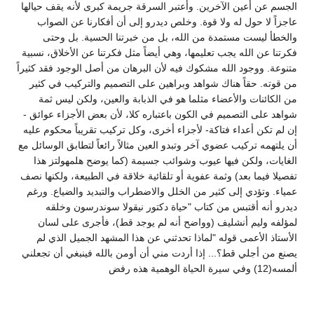
الجسم عن أعين الآخرين. وأعتبر السرقة جريمة كبرى لأنه يقف حيالها
عاجزاً لا حول له ولا قوة. وخلص ديدرو إلى أن أفكارنا عن الصواب
والخطأ ليست مستمدة من الله، بل من خبرتنا الحسية. بل وحتى
فكرتنا عن الله يجب تعليمها، وهي أيضاً مثل فكرتنا عن الأخلاق، نسبية
متنوعة. ووجود الله مشكوك فيه لأن البرهان من أصل الوجود فقد كثيراً
من قوته. حقاً هناك شواهد وبراهين على التصميم والتركيب في كثير
من الكائنات والأعضاء مثلما هو في الذبابة والعين، ولكن ليس ثمة
شواهد على التصميم في الكون باعتباره كلا، لأن بعض الأجزاء عوائق -
إن لم تكن أعداء فتاكة- لأجزاء أخرى، وكل تركيب تقريباً محكوم عليه
أن يلتهمه تركيب عضوي آخر وتبدو العين مثالاً رائعاً لتطابق الوسائل مع
الغايات، ولكن فيها عيوب وشوائب جسيمة (كما يوضح هلمهولتز هذا
تفصيلا فيما بعد) وثمة عفوية أو تلقائية خلاقة في الطبيعة، ولكنها نصف
عمياء. وتؤدي إلى كثير من الخلل والاضطراب والتبديد والضياع. ورغم
ديدرو أنه أقتبس من كتاب "حياة دكتور نيقولا سوندرسون وخلقه
لمؤلفه وليم أنشليف (وواضح أنه لم يوجد قط)، فأجرى على لسان
الأستاذ الأعمى قوله "لماذا تحدثني عن هذا المشهد الجميل الذي لم
يصنع من أجلي قط؟... إذا أردت مني أن أومن بالله فينبغي أن تجعلني
ألمسه(12) وفي سيرة الحياة الوهمية هذه رفض