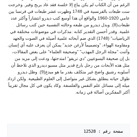
الرغم من أن الكتاب لم يكن يباع إلا خلسة فقد عاد بربح وفير. وخرجت
ست طبعات بالفرنسية في 1748 وظهرت عشر طبعات في فرنسا بين
عامي 1920-1960 والواقع أن هذا أوسع كتب ديدرو انتشاراً وأكثر عدد
طبعات(8). وبدل ديدرو من طبعه وحالته النفسية حين كتب رسائل
علمية. وقدر أحسن التقدير كتابه :مذكرات في موضوعات مختلفة في
الرياضيات" (1748) الذي ضم أبحاثه علمية أصيلة في الصوت والجهد
ومقاومة الهواء، "وتصميماً لأرغن جديد" يمكن أن يعزف عليه أي إنسان.
وأثنت "مجلة الرجل المهذب" "وصحيفة العلماء" على بعض المقالات،
بل إن صحيفة اليسوعيين "دي تريفو" امتدحتها، ودعت إلى مزيد من
مثل هذه الأبحاث من رجل بارع قدير مثل مسيو ديدرو الذي نلاحظ أن
أسلوبه رشيق واضح غير متكلف بقدر ما هو مبدع(9). وظل ديدرو
طوال حياته ينطلق بشكل غير متواصل إلى العلوم الطبيعية. ولكن ازداد
ميله إلى مسائل علم النفس والفلسفة. وكاد يكون في كل مجال تقريباً
أكثر المفكرين أصالة في زمانه.
 صفحة رقم : 12528   
