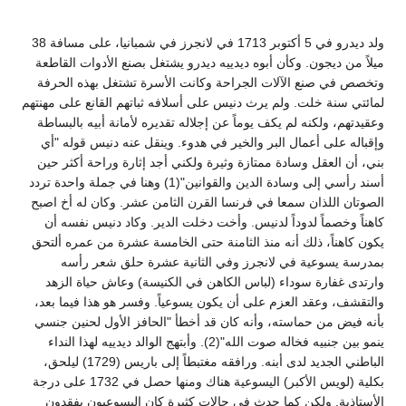
ولد ديدرو في 5 أكتوبر 1713 في لانجرز في شمبانيا، على مسافة 38
ميلاً من ديجون. وكأن أبوه ديدييه ديدرو يشتغل بصنع الأدوات القاطعة
وتخصص في صنع الآلات الجراحة وكانت الأسرة تشتغل بهذه الحرفة
لمائتي سنة خلت. ولم يرث دنيس على أسلافه ثباتهم القانع على مهنتهم
وعقيدتهم، ولكنه لم يكف يوماً عن إجلاله تقديره لأمانة أبيه بالبساطة
وإقباله على أعمال البر والخير في هدوء. وينقل عنه دنيس قوله "أي
بني، أن العقل وسادة ممتازة وثيرة ولكني أجد إثارة وراحة أكثر حين
أسند رأسي إلى وسادة الدين والقوانين"(1) وهنا في جملة واحدة تردد
الصوتان اللذان سمعا في فرنسا القرن الثامن عشر. وكان له أخ اصبح
كاهناً وخصماً لدوداً لدنيس. وأخت دخلت الدير. وكاد دنيس نفسه أن
يكون كاهناً، ذلك أنه منذ الثامنة حتى الخامسة عشرة من عمره ألتحق
بمدرسة يسوعية في لانجرز وفي الثانية عشرة حلق شعر رأسه
وارتدى غفارة سوداء (لباس الكاهن في الكنيسة) وعاش حياة الزهد
والتقشف، وعقد العزم على أن يكون يسوعياً. وفسر هو هذا فيما بعد،
بأنه فيض من حماسته، وأنه كان قد أخطأ "الحافز الأول لحنين جنسي
ينمو بين جنبيه فخاله صوت الله"(2). وأبتهج الوالد ديدييه لهذا النداء
الباطني الجديد لدى أبنه. ورافقه مغتبطاً إلى باريس (1729) ليلحق،
بكلية (لويس الأكبر) اليسوعية هناك ومنها حصل في 1732 على درجة
الأستاذية. ولكن كما حدث في حالات كثيرة كان اليسوعيون يفقدون