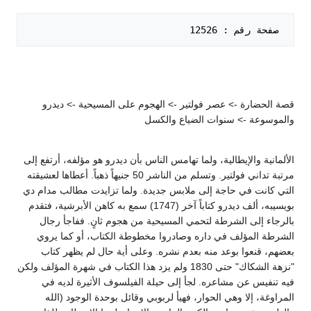
 صفحة رقم : 12526   

قصة الحضارة -> عصر فولتير -> الهجوم على المسيحية -> ديدرو
والموسوعة -> سنوات الضياع والكسل
الألمانية والإيطالية، ولما تهامس الناس بأن ديدرو هو مؤلفه، أرتفع إلى
مرتبة تداني فولتير. وتسلم من الناشر 50 جنيهاً ذهباً. أعطاها لعشيقته
التي كانت في حاجة إلى ملابس جديدة. ولما تزايدت مطالب مدام دي
بويسيبه، ألف ديدرو كتاباً آخر (1747) سمع به كاهن الأبرشية، فتقدم
بالرجاء إلى الشرطة لتحمي المسيحية من هجوم ثانٍ. ففاجأ رجال
الشرطة المؤلف في داره وصادروا مخطوطة الكتاب، أو كما يروي
بعضهم، قنعوا بوعد منه بعدم نشره. وعلى أية حال لم يظهر كتاب
"نزهة الشكاك" حتى 1830 ولم يزد هذا الكتاب في شهرة المؤلف ولكن
فيه تنفيس عن مشاعره. لجأ إلى حيلة الفيلسوف الأثيرة لديه في
المراوغة، إلا وهي الحوار، فهيأ لربوبي وقائل بوحدة الوجود (الله