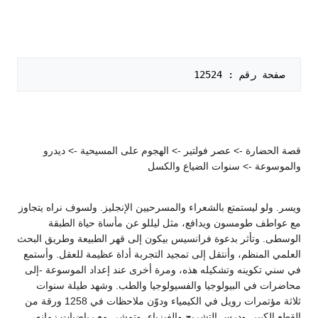
 صفحة رقم : 12524   

قصة الحضارة -> عصر فولتير -> الهجوم على المسيحية -> ديدرو
والموسوعة -> سنوات الضياع والكسل
ويسر. ولو ليستمتع بالشعراء والمسرحيين الإنجليز. ولسوف نراه يتجاوز
مع عواطف طومسون ويدافع، مثل ليللو عن مأساة حياة الطبقة
الوسطى. وتأثر بدعوة فرانسيس بيكون إلى قهر الطبيعة وطريق البحث
العلمي المنظم، وأنتقل إلى تمجيد التجربة أداة عظيمة للعقل. وأستمع
في سني تكوينه وتشكيله هذه، ومرة أخرى عند إعداد الموسوعة -إلى
محاضرات في البيولوجيا والفسيولوجيا والطب. وشهد طيلة سنوات
ثلاثة مؤتمرات رويل في الكيمياء ودوّن ملاحظات في 1258 ورقة من
القطع الكبير. ودرس التشريح والفيزياء، وتمشى مع رياضيات زمانه،