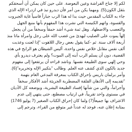
لكم إلا جناح الفراشة وعين البعوضة. على حين كان يمكن أن أسحقكم
بثقل الكون(5). ومهما يكن من أمر فأن ديدرو نبذ في ازدراء الإله الذي
جاء به الكتاب المقدس حيث بدا له هذا الرب جباراً قاسياً غاية الجبروت
والقسوة، واتهم الكنيسة التي نشرت هذا المفهوم بأنها منبع الجهل
والتعصب والاضطهاد. وهل ثمة شيء أشد حمقاً وسخفاً من أن يجعل
إلهاً يموت على الصليب ليهدئ من غضب الله على رجل وامرأة ماتا منذ
أربعة آلاف سنة. ثم -كما يقول بعض رجال اللاهوت "إذا لعنت وعذبت
ألف نفس مقابل خلاص نفس واحدة، أليس الشيطان هو الرابح في هذه
القضية، دون أن يسلم الرب أبنه إلى الموت؟ ولم يعترف ديدرو بأي
وحي إلهي سوى الطبيعة نفسها. وناشد قراءه أن يرتفعوا إلى مفهوم
جديد بالكون الذي كشف عنه العلم. وطالب "بتكبير الإله وتحريره"(6).
وأمر برلمان باريس بإحراق الكتاب بمعرفة المدعي العام بتهمة
"تقديمه إلى الأذهان القلقة المضطربة الجريئة أشد الأفكار سخفاً
وأجراماً، والتي من شأنها إفساد الطبيعة البشرية، وبوضعه كل الأديان
في مستوى واحد تقريباً، في ارتياب مصطنع، حتى ينتهي إلى عدم
الاعتراف بها جميعاً(7) ولما كان إحراق الكتاب الصغير (7 يوليو 1746)
بمثابة إعلان عنه، فوجد له عدداً غير متوقع من القراء، وترجم إلى