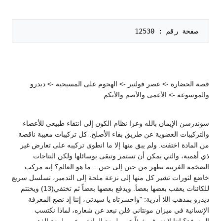
 صفحة رقم : 12530   

قصة الحضارة -> عصر فولتير -> الهجوم على المسيحية -> ديدرو
والموسوعة -> الأعمى والأصم والأبكم
سوندرسن الإيمان بالله وعزا نظام الكون إلى انتقاء طبيعي للأعضاء
والتركيبات العضوية عن طريق بقاء الأصلح. كل تركيبات معيبة ناقصة
من المادة اختفت. ولم يبق منها إلا ما انطوى تركيبه على تعارض غير
ذي أهمية، والتي يمكن أن تستمر وتبقى بوسائلها ولكن النتاجات
الضخمة الغريبة تظهر من حين إلى حين... ما هو العالم؟ إنه مركب
خاضع لثورات تشير كل منها إلى نزعة ملحة إلى التدمير، تسلسل سريع
للكائنات يعقب بعضها بعضاَ. ويدفع بعضها بعضاً ثم تختفي(13) ويختتم
ديدرو بمذهب اللا أدرية: "واحسرتاه يا سيدتي، إننا إذ نضع المعرفة
الإنسانية في ميزان مونتاني فلن نبعد عن شعاره، لماذا نكتسب