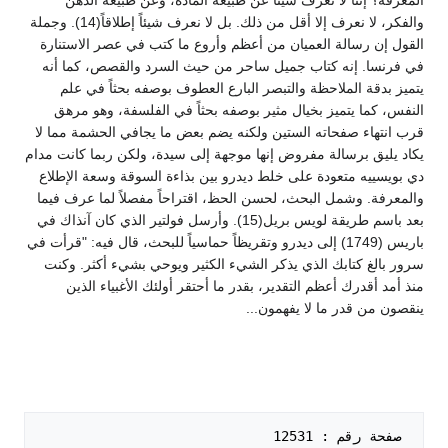
المعرفة؟ إننا لا نعرف شيئاً عن طبيعة المادة، وعن طبيعة الذهن
والفكر، لا نعرف إلا أقل من ذلك. بل لا نعرف شيئاً إطلاقاً(14). وجملة
القول إن رسالة العميان من أعظم وأروع ما كتب في عصر الاستنارة
في فرنسا. إنه كتاب جميل ساحر من حيث السرد والقصص، كما أنه
يتميز بدقة الملاحظة والتبصر البارع العطوف بوصفه بحثاً في علم
النفس، كما يتميز بخيال مثير بوصفه بحثاً في الفلسفة، وهو مرهق
قرب انتهاء صفحاته الستين ولكنه يضم بعض ما يجافي الحشمة مما لا
يكاد يليق برسالة مفروض إنها موجهة إلى سيدة، ولكن ربما كانت مدام
دي بويسييه متعودة على خلط ديدرو بين بذاءة السوقة وسعة الإطلاع
والمعرفة. وشمل البحث، لحسن الحظ، اقتراحاً مفصلاً لما عرف فيما
بعد باسم طريقة لويس بريل(15). وأرسل فولتير الذي كان آنذاك في
باريس (1749) إلى ديدرو وتقريظاً حماسياً للبحث، قال فيه: "قرأت في
سرور بالغ كتابك الذي يذكر الشيء الكثير ويوحي بشيء أكثر. وكنت
منذ أمد أقدرك أعظم التقدير، بقدر ما أحتقر أولئك الأغبياء الذين
ينقصون من قدر ما لا يفهمون...
 صفحة رقم : 12531   
