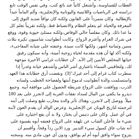
العظات للقساوسة، وأشتغل كاتباً عند بائع كتب، وفي نفس الوقت تابع
دراسته في الرياضيات واللاتينية واليونانية والإنجليزية، وألم الماماً جيداً
بالإيطالية. وكان متمرداً على القانون ولكنه كان تواقاً شديد التوق إلى
المعرفة والحياة. لم يتعلم النظام والانضباط قط، ولكنه تقريباً تعلم كل
ما عدا ذلك. وكان مفلساً خالي الوفاض،ولكنه ممتلئ حيوية وقوة، ووقع
في شرك الغرام وأعتزم الزواج. وكانت أنطوانيت شامبيون تكبره بثلاث
سنين وثمانية أشهر، ولكنها كانت سيدة. وعنفته على شبابه المفاجىء،
ولكنه أكد لها أن هذه مقدمة لحياة زوجية أمينة، وأنه سيكون رفيق
حياتها المخلص الأمين إلى الأبد. "أن خطابات غرامي الأخيرة موجهة
لك، ولتعاقبني السماء باعتباري أشر الناس وأشدهم خيانة وغدراً إذا
سطرت كتاب غرام إلى أحد غيرك"(3). ونقضت أرق خطاباته هذا العهد.
واستسلمت والدة أنطوانيت لدموع أبنتها ولفصاحة الخطيب ولسانه
الذرب، ووافقت على الزواج شريطة الحصول على موافقة أبيه. وجمع
ديدرو ما يكفي من المال لسداد نفقات العربة إلى لانجرز على بعد 180
ميلاً. ووصل إلى لانجرز، وهناك تأثر والده بتجارب طبع وصلت إلى أبنه
لترجمته لتاريخ اليونان عن الإنجليزية. وعرض الوالد أن يقدم العون لأبنه
في أي عمل. وكان على دنيس أن يختار، ولا بد أن يقع اختياره على
شيء ما. فأعلن الشاب عن تلهفه على الزواج فعنفه أبوه بقسوة على
أنه شاب عاق كسول سيء التدبير. ورد الابن رداً وقحاً، وأقسم أن
يتزوج سواء وافق أبوه أم لم يوافق، ودون أي عون مادي منه. وسجنه