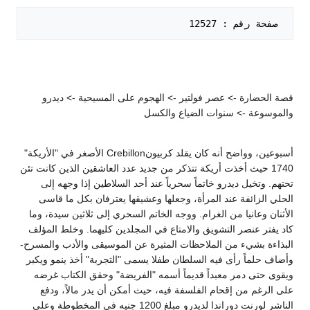
 صفحة رقم : 12527   

قصة الحضارة -> عصر فولتير -> الهجوم على المسيحية -> ديدرو
والموسوعة -> سنوات الضياع والكسل
أسبوعين، وواضح أنه كان يقلد كربيونCrebillon الأصغر في "الأريكة"
1740 حيث أخذت أريكة تتذكر من جديد عدد العاشقين الذين كانت تئن
تحتهم. وتخيل ديدرو خاتماً سحرياً عند أحد السلاطين إذا وجهه إلى
الحلي الزائفة عند المرأة، وجعلها وعشيقها يعترفان بكل ما قاسى
الأثنان وعانيا من الغرام. ووجه الخاتم السحري إلى ثلاثين سيدة، وما
كاد يفتر عنصر التشويق والامتاع في المجلدين كليهما. وخلط المؤلف
البذاءة بشيء من الملاحظات المثيرة عن الموسيقى والأدب والمسرح-
وأضاف حلماً رأى فيه السلطان طفلا يسمى "التجربة" أخذ ينمو ويكبر
ويقوى حتى دمر معبداً قديماً أسمه "الفريضة" وحقق الكتاب غرضه
على الرغم من إقحام الفلسفة فيه، حيث أمكن أن يدر مالاً، ودفع
الناشر لورنت دوراندا لديدرو مبلغ 1200 جنيه في المخطوطة وعلى