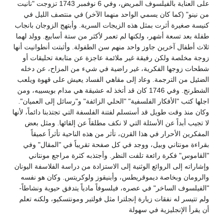
على العناية بالفيلسوف المريض، وفي 6 نوفمبر 1743 تزوجت "نانيت
من نينو" (كما كان يسمي الواحد منهما الآخر) في منتصف الليل في
كنيسة صغيرة أثرت بمثل هذه الزيجات السرية. وأبتهج الزوجان بانجاب
طفلة بعد تسعة أشهر، ولكنها لم تعمر لأكثر من ستة أسابيع. وولد لهما
ثلاث أطفال آخرين جاوز واحد منهم سن الطفولة. وأثبتت أنطوانيت أنها
زوجة مخلصة ولكن رفيقة غير ملائمة عاجزة عن متابعة تحليقات أو
شطحات زوجها الفكرية، غير راضية في شيء من المزاح، عن دخله
الضئيل من الترجمة. وعاد إلى مقاهي الفساد يعيش على قهوة ويلعب
الشطرنج. وفي 1746 كان قد أتخذ له عشيقة هي مدام بويسييه، ومن
اجلها كتب "الأفكار الفلسفية" "الحلي الزائفة" و"رسائل إلى العميان".
وكان منذ وقت طويل قد أستسلم لفتنة الفلسفة التي تجتذبنا دائماً، لأنها
لا تجيب أبداً عن الأسئلة التي لا نكف مطلقاً عن إلقائها. ومثل بعض
المفكرين الأحرار في هذا القرن، تأثر من هذه الناحية تأثراً عميقاً
بقراءة مونتاني وبيل، ووجد في كل صفحة تقريباً في "المقال" وفي
"القاموس" فكرة رائعة تلفت النظر. وأجتذبه كثرة مراجع مونتاني
وإشاراته إلى الروائع الوثنية إلى الاستزادة من دراسة الفلاسفة اليونان
والرومان وبخاصة ديموقريطس، وأبنيقوز ولوكريتس. وكان هو نفسه
"الفيلسوف الساخر" في عصره، فيلسوفاً مادياً يتدفق حيوية ونشاطاً-
ولم تتيسر له نفقات زيارة إنجلترا مثل فولتير ومونتسكيو، ولكنه تعلم
أن يقرأ الإنجليزية في سهولة