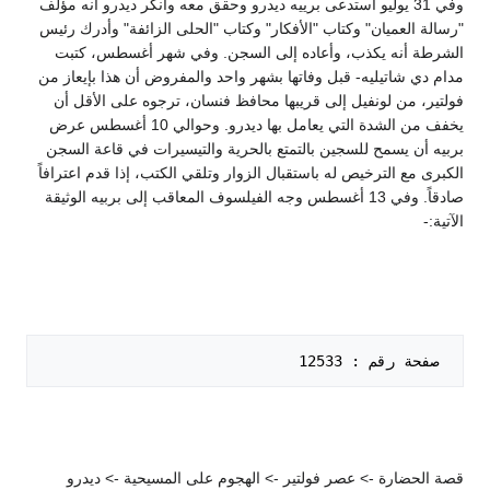
وفي 31 يوليو استدعى برييه ديدرو وحقق معه وأنكر ديدرو أنه مؤلف
"رسالة العميان" وكتاب "الأفكار" وكتاب "الحلى الزائفة" وأدرك رئيس
الشرطة أنه يكذب، وأعاده إلى السجن. وفي شهر أغسطس، كتبت
مدام دي شاتيليه- قبل وفاتها بشهر واحد والمفروض أن هذا بإيعاز من
فولتير، من لونفيل إلى قريبها محافظ فنسان، ترجوه على الأقل أن
يخفف من الشدة التي يعامل بها ديدرو. وحوالي 10 أغسطس عرض
بربيه أن يسمح للسجين بالتمتع بالحرية والتيسيرات في قاعة السجن
الكبرى مع الترخيص له باستقبال الزوار وتلقي الكتب، إذا قدم اعترافاً
صادقاً. وفي 13 أغسطس وجه الفيلسوف المعاقب إلى بربيه الوثيقة
الآتية:-
 صفحة رقم : 12533   

قصة الحضارة -> عصر فولتير -> الهجوم على المسيحية -> ديدرو