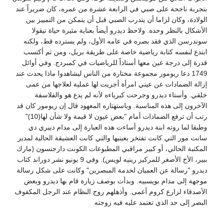
بتجربة ناجحة على صبي في الرابعة عشرة من عمره، كان ضريراً عند
الولادة، وكان لزاما أن يتدرب الصبي قبل أن يتمكن من التمييز بين
الأشكال بالنظر وحده. ولاحظ ديدرو أيضاً بعناية مثيرة حياة نيقولا
سوندرسن الذي فقد بصره في عامه الأول، ولم يسترده قط، ولكنه
ابتدع لنفسه كتابة رياضية خاصة على طريقة بريل، ومن ثم أكتسب
قدرة إلى درجة عين معها أستاذاً للرياضيات في كمبردج. وفي أوائل
1749 دعا ريومور مجموعة مختارة من الناس ليشاهدوا ماذا يحدث عند
إزالة الضمادات عن عيني امرأة أجريت لها عملية لعلاجها من عمى
خلقي. وأستاء ديدرو وجرحت كبرياءه لأنه لم يدع هو والفلاسفة
الآخرون إلى هذه المناسبة. وباستهتاره المعهود قال إن ريومور كان قد
رتب أن ترفع الضمادات أمام "بعض عيون لا قيمة ولا شأن لها(10)"
وطبقا لما روته ابنة ديدرو أساءت هذه العبارة إلى مدام دييري دي
سانت مور التي كانت تفتخر بعينيها والتي كانت العشيقة الحالية لمدير
المكتبة الحالي، أو كبير مراقبي المطبوعات الكونت دارجنسون (مارك
ببير، الأخ الأصغر للمركيز رينيه لويس). وفي 9 يونيو نشر دوراند كتاب
ديدرو "رسالة عن العميان لخدمة المبصرين" وكانت على شكل رسالة
موجهة إلى مدام بويسبيه. وبدأت بوصف زيارة قام بها ديدرو وبعض
الأصدقاء لزارع كروم أعمى. وأذهلهم روح النظام عند الرجل المكفوف
البصر إلى حد الذي تعتمد عليه فيه زوجته