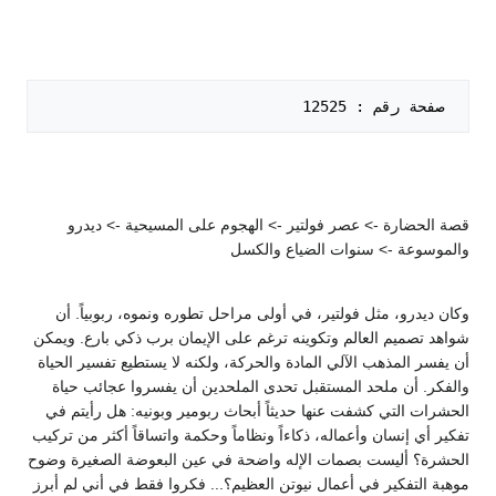
 صفحة رقم : 12525   

قصة الحضارة -> عصر فولتير -> الهجوم على المسيحية -> ديدرو
والموسوعة -> سنوات الضياع والكسل
وكان ديدرو، مثل فولتير، في أولى مراحل تطوره ونموه، ربوبياً. أن
شواهد تصميم العالم وتكوينه ترغم على الإيمان برب ذكي بارع. ويمكن
أن يفسر المذهب الآلي المادة والحركة، ولكنه لا يستطيع تفسير الحياة
والفكر. أن ملحد المستقبل تحدى الملحدين أن يفسروا عجائب حياة
الحشرات التي كشفت عنها حديثاً أبحاث ربومير وبونيه: هل رأيتم في
تفكير أي إنسان وأعماله، ذكاءاً ونظاماً وحكمة واتساقاً أكثر من تركيب
الحشرة؟ أليست بصمات الإله واضحة في عين البعوضة الصغيرة وضوح
موهبة التفكير في أعمال نيوتن العظيم؟... فكروا فقط في أني لم أبرز