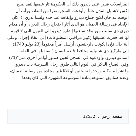
المراسلات قبض على ديدرو. ذلك أن الحكومة ثار غضبها لنقد صلح
إكس لاشابل المذل علناً. وأودعت السجن نفرا من النقاد، ورأت أن
الوقت قد حان لكبح جماح ديدرو وإيقافه عند حده ولسنا ندري إذا كان
الإلحاد في رسالة العميان هو الذي أثار احتجاج رجال الدين، أو أن مدام
دبري دي سانت مور وقد ساءتها إشارة ديدرو إلى العيون التي لا قيمة
لها قد حفزت عشيقها (كبير مراقبي المطبوعات) إلى اتخاذ إجراء. وعلى
أية حال فإن الكونت دارجنسون أرسل أمراً مختوماً (23 يوليو 1749)
إلى ماركيز دي شاتيليه محافظ قلعة فنسان "استقبلوا في القلعة
المدعو ديدرو، وأودعوه في السجن لحين صدور أوامر أخرى مني"(71)
وفي الصباح الباكر في اليوم التالي طرق رجال الشرطة باب ديدرو،
وفتشوا مسكنه ووجدوا نسختين أو ثلاثا غير مجلدة من رسالة العميان،
وعدة صناديق مملوءة بمادة الموسوعة الشهيرة التي كان يعدها
 صفحة رقم : 12532   
