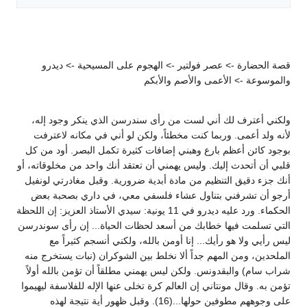
قصة الحضارة -> عصر فولتير -> الهجوم على المسيحية -> ديدرو
والموسوعة -> الأعمى والأصم والأبكم
ولكني أعترف لك أني لست من رأى سندرسن الذي ينكر وجود إله،
لأنه ولد أعمى. وربما كنت مخطئاً، ولكن لو أني في مكانه لاعترفت
بوجود كائن أعظم بارع وهبني إضافات كثيرة تكمل البصر. أود من كل
قلبي أن أتحدث إليك. وليس يهمني أن تعتقد أنك واحد من مخلوقاته، أو
أنك جزء دقيق التنظيم من مادة أبدية ضرورية. وقبل مغادرتي لونفيل
أرجو أن تشرفني بتناول عشاء فلسفي معي، في داري بصحبة بعض
الحكماء. ورد عليه ديدرو في 11 يونية: سيدي الأستاذ العزيز: إن اللحظة
التي تسلمت فيها خطابك من أسعد لحظات الحياة... إن رأى سوندرسن
ليس رأيي ولا هو رأيك... إنا أومن بالله، ولكني أنسجم كثيراً مع
الملحدين، ومن المهم جداً ألا نخلط بين الشوكران (نبات يستخرج منه
شراب سام) والبقدونس. ولكن ليس يهمني مطلقاً أن تؤمن بالله أولاً
تؤمن به. وقال مونتاني إن العالم كرة تخلى عنها الإله للفلاسفة ليهيموا
على وجوههم مطوفين حولها...(16). وقبل ظهور أية نتيجة لهذه