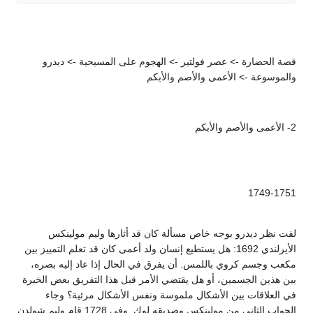
قصة الحضارة -> عصر فولتير -> الهجوم على المسيحية -> ديدرو
والموسوعة -> الأعمى والأصم والأبكم
2- الأعمى والأصم والأبكم
1749-1751
لفت نظر ديدرو بوجه خاص مسألة كان قد أثارها وليم مولينكس
الأيرلندي 1692: هل يستطيع إنسان ولد أعمى كان قد تعلم التمييز بين
مكعب وجسم كروي باللمس. أن يفرق في الحال إذا عاد إليه بصره،
بين هذين الجسمين، أو هل يقتضي الأمر قبل هذا التفريق بعض الخبرة
في العلاقات بين الأشكال ملموسة ونفس الأشكال مرئية؟ وجاء
الجواب الثاني من مولينكس وصديقه لوك. وفي 1728 قام وليم شولدن