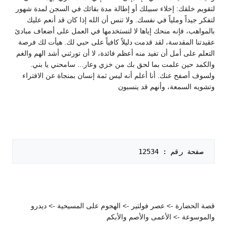
لتقويم خلقك: إخلاء سبيلك أو إطالة مدة بقائك في السجن لمدة شهور
لتفكر جيداً وملياً في نفسك. ولا تنس أن الله إذا كان قد أنعم عليك
بالمواهب، فإنه منحك إياها لا لتستخدمها في العمل على أضعاف مبادئ
عقيدتنا المقدسة، لقد قدمت دليلاً كافياً على حبي لك. هيأت لك فرصة
التعلم على أمل أن تفيد منه أعظم فائدة، لا أن تورثني أشد الهم والغم
والكمد حين علمت بما لحق بك من خزي وعار... سامحني يا بني.
ولسوف أصفح عنك. أنا أعلم أنه ليس ثمة إنسان بمنجاة عن الافتراء
وتشويه السمعة، وأنهم قد ينسبون
 صفحة رقم : 12534   

قصة الحضارة -> عصر فولتير -> الهجوم على المسيحية -> ديدرو
والموسوعة -> الأعمى والأصم والأبكم