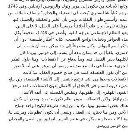
وتابع الأبحاث من بيكون إلى هوبز ولوك والربوبيين الإنجليز. وفي 1745
ترجم كتاباً شافتسبري "بحث في الفضيلة والجدارة" وأضاف تأملات من
عنده، وأستمر طوال التقلبات يؤمن بأن الخير والحقيقة والجميل كلها
مؤتلفة تقريباً، وأن قانوناً أخلاقياً مؤسساً على العقل، لا على الدين،
يفيد النظام الاجتماعي بدرجة كافية. وأصدر في 1746، مدفوعاً بكل
هذه الحوافز وبخياله الواسع الخصيب، كتابه "أفكار فلسفية" دون أن
يذكر أسم المؤلف. وكان متطرفاً إلى حد يمكن معه أن ينسب إلى
لامتري، بلغياً إلى حد يمكن معه أن ينسب إلى فولتير. وربما كان
لكليهما بعض الفضل فيه. وبدأ بدفاع عن "الانفعالات" وهنا حاول الفكر
الجريء، متفقاً في ذلك مع صديقه روسو، أن يبرهن على أنه لا ضير
من "أن تقول الفلسفة كلمة في صالح خصوم العقل، مذ كانت
الانفعالات وحدها هي التي ترتفع بالنفس إلى الأشياء العظيمة، ولن يبلغ
شيء ذروة السمو في الأخلاق أو الأعمال بدون الانفعالات، فقد ترجع
الفنون القهقرى إلى طفولتها، وتتقلص الفضيلة إلى أتفه الأعمال
بدونها(4). ولكن الانفعالات بدون نظام تكون مدمرة. ويجدر أن يكون
هناك بعض التنسيق بينها، ولا بد من إيجاد طريقة ليكبح الواحد جماح
الآخر. ومن هنا نحتاج إلى العقل، وينبغي أن يكون أعظم هاد ومرشد لنا،
وهنا كانت محاولة مبكرة في عصر التنوير للتوفيق بين العقل والوجدان،
بين فولتير وروسو.