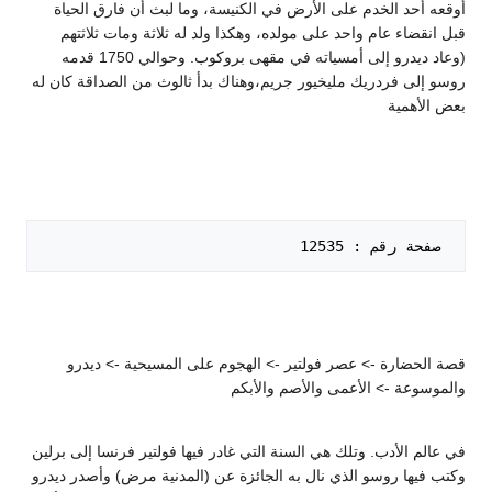
أوقعه أحد الخدم على الأرض في الكنيسة، وما لبث أن فارق الحياة
قبل انقضاء عام واحد على مولده، وهكذا ولد له ثلاثة ومات ثلاثتهم
(وعاد ديدرو إلى أمسياته في مقهى بروكوب. وحوالي 1750 قدمه
روسو إلى فردريك مليخيور جريم،وهناك بدأ ثالوث من الصداقة كان له
بعض الأهمية
 صفحة رقم : 12535   

قصة الحضارة -> عصر فولتير -> الهجوم على المسيحية -> ديدرو
والموسوعة -> الأعمى والأصم والأبكم
في عالم الأدب. وتلك هي السنة التي غادر فيها فولتير فرنسا إلى برلين
وكتب فيها روسو الذي نال به الجائزة عن (المدنية مرض) وأصدر ديدرو