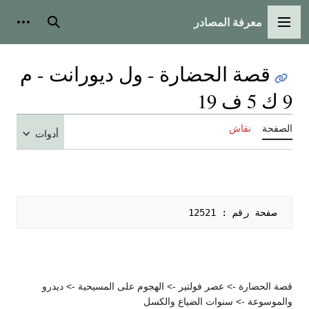
معرفة المصادر
القائمة الرئيسية
بحث
أدوات
قصة الحضارة - ول ديورانت - م
9 ك 5 ف 19
الصفحة
نقاش
أدوات
 صفحة رقم : 12521   

قصة الحضارة -> عصر فولتير -> الهجوم على المسيحية -> ديدرو
والموسوعة -> سنوات الضياع والكسل