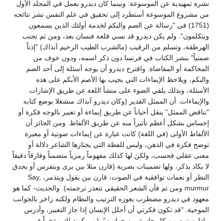
نشرة تمهيدية عن الموسوعة: وبينما كان ديدرو يعمل في المجلد الأول
من مشروع الموسوعة أستطرد إلى تحقيق في علم النفس نشر نتائجه
(1751) في "رسالة عن الصم والبكم لخدمة أولئك الذين يسمعون
ويتكلمون". ولم يكن ديدرو قد نسي قلعة فنسان بعد، ومن ثم تجنب
الهرطقة، وتسلم من الرقيب (مالشرب الطيب الرحيم آنذاك) "إذناً
ضمنياً" بنشر الكتاب في فرنسا دون ذكر اسمه، ودون خوف من
المحاكمة أو المقاضاة. واقترح ديدرو أن يوجه أسئلة إلى أحد الصم
والبكم، ويلاحظ الإيماءات التي يجيب بها الأصم الأبكم على هذه
الأسئلة، وبذلك يلقي الضوء على منشأ اللغة عن طريق الإشارات
والإيماءات. أن الممثل القدير (وكان ديدرو آنذاك منشغلا بوضع كتابه
"تناقض الممثل" ينقل أحياناً عن طريق إيماءة أو تعبير بالوجه فكرة أو
إحساس بشكل أعظم تأثيراً منه عن طريق الألفاظ. ومن الجائز أن
الألفاظ الأولى (في اللغة) كانت عبارة عن إيماءات صوتية أو معبرة
توضح فكرة في الذهن، وليس للفظة التي يختارها الشاعر دلالة أو
معنى عقلي فحسب، ولكن لها كذلك مفهوماً رمزياً متضمناً وفارقاً دقيقاً
لا يكاد يذكر، ولها تضمينات بصرية (قارن مثلا بين يرى ويتفرس أو يحدق
النظر أو نغمات توافقية في الصوت، قارن بين يقول ويتذمر، Say,
murmur ومن ثم فأن الشعر الحقيقي تتعذر ترجمته). والحديث- كما هو
معهود في ديدرو مضطرب يعوزه الترتيب والنظام ولكنه زاخر بالجوانب
الموحية. "قد تكون فكرتي أن أحلل الإنسان إذا جاز التعبير، وأدرس
ماذا يستمد من كل حاسة من حواسه". (بنى كوندياك مؤخراً في