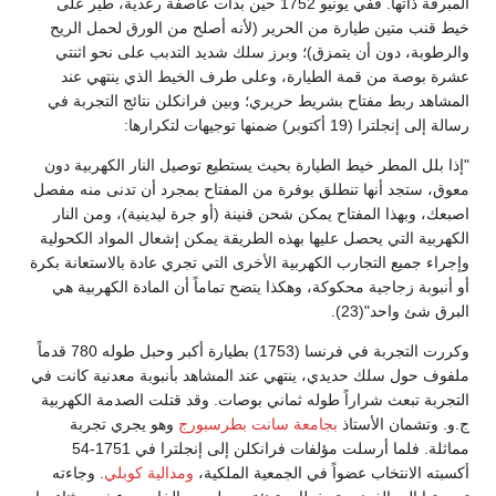
المبرقة ذاتها. ففي يونيو 1752 حين بدأت عاصفة رعدية، طير على
خيط قنب متين طيارة من الحرير (لأنه أصلح من الورق لحمل الريح
والرطوبة، دون أن يتمزق)؛ وبرز سلك شديد التدبب على نحو اثنتي
عشرة بوصة من قمة الطيارة، وعلى طرف الخيط الذي ينتهي عند
المشاهد ربط مفتاح بشريط حريري؛ وبين فرانكلن نتائج التجربة في
رسالة إلى إنجلترا (19 أكتوبر) ضمنها توجيهات لتكرارها:
"إذا بلل المطر خيط الطيارة بحيث يستطيع توصيل النار الكهربية دون
معوق، ستجد أنها تنطلق بوفرة من المفتاح بمجرد أن تدنى منه مفصل
اصبعك، وبهذا المفتاح يمكن شحن قنينة (أو جرة ليدينية)، ومن النار
الكهربية التي يحصل عليها بهذه الطريقة يمكن إشعال المواد الكحولية
وإجراء جميع التجارب الكهربية الأخرى التي تجري عادة بالاستعانة بكرة
أو أنبوبة زجاجية محكوكة، وهكذا يتضح تماماً أن المادة الكهربية هي
البرق شئ واحد"(23).
وكررت التجربة في فرنسا (1753) بطيارة أكبر وحبل طوله 780 قدماً
ملفوف حول سلك حديدي، ينتهي عند المشاهد بأنبوبة معدنية كانت في
التجربة تبعث شراراً طوله ثماني بوصات. وقد قتلت الصدمة الكهربية
ج.و. وتشمان الأستاذ
بجامعة سانت بطرسبورج
وهو يجري تجربة
مماثلة. فلما أرسلت مؤلفات فرانكلن إلى إنجلترا في 1751-54
أكسبته الانتخاب عضواً في الجمعية الملكية،
ومدالية كوبلي
. وجاءته