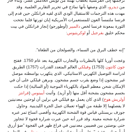
ترجمتها إلى الفرنسية بخطاب تهنئة من لويس الخامس عشر، وثناء حار
من
ديدرو
، الذي وصفها بأنها نماذج في تحرير التقارير العلمية. وقد
مهدت هذه الترجمات للاستقبال الودي الذي لقيه فرانكلن حين قدم إلى
فرنسا ملتمساً العون للمستعمرات الأمريكية إبان ثورتها فلما نجحت
الثورة بمعونة فرنسا لخص
دالمبير
(أوطورجو) إنجاز فرانكلن في بيت
محكم خليق
بفرجيل
أو
لوكريتيوس
:
"إنه خطف البرق من السماء، والصولجان من الطغاة".
وعجت أوربا كلها بالنظريات والتجارب الكهربية بعد عام 1750. ففتح
جون كانتون
(1753)
وفيلكي
العالم المتعدد القدرات (1757) الطريق
لدراسة التوصيل الكهربي الاستاتيكي، الذي يتكهرب بواسطته موصل
غير مشحون إذا وضع بقرب جسم مشحون. وبرهن فيلكي على أن في
الإمكان شحن معظم المواد بالكهرباء الموجبة (أو السالبة) إذا حكت
بجسم مشحون بشحنة أقل منها (أو أزيد). وأثبت
أيبينوس
(
فرانتز
أولريش هوخ
) الذي كان يعمل مع فيلكي في برلين أن لوحتين معدنيتين
لا يفصلهما إلا طبقة من الهواء تعملان عمل الجرة الليدينية. وحاول
جوزف بريستلي قياس قوة الشحنة الكهربية وأقصى اتساع تمر عبره
شرارة شحنه معينة. وقد قرر أنه حين عبرت شرارة فجوة لا تتجاوز
حتى بوصتين بين قضيبين معدنيين في فراغ ظهر في الفجوة "ضؤ أزرق
أو أرجواني خفيف". على أن أروع إسهام أسهم به
بريستلي
في النظرية