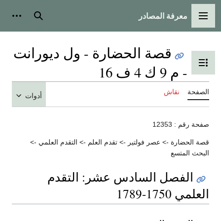
معرفة المصادر
القائمة الرئيسية
بحث
أدوات
قصة الحضارة - ول ديورانت
تبديل عرض جدول المحتويات
- م 9 ك 4 ف 16
الصفحة
نقاش
أدوات
صفحة رقم : 12353
قصة الحضارة -> عصر فولتير -> تقدم العلم -> التقدم العلمي ->
البحث المتسع
الفصل السادس عشر: التقدم
العلمي 1750-1789