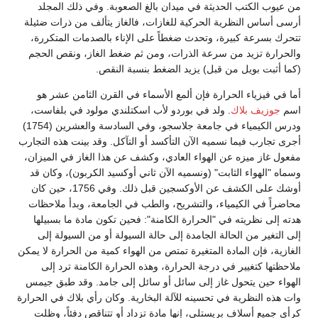
من عيوب الكتب الحديثة في ميدان بالغ الصعوبة. وفي ذلك المجلد
أرسى أساس النظرية الحركية للغازات، فالغاز يتألف من ذرات ضئيلة
تتحرك بسرعة كبيرة، وتحدث ضغطاً على الإناء بالصدمات المتكررة،
والحرارة تزيد من سرعة الذرات، ومن ثم ضغط الغاز، ونقص الحجم
(كما أثبت بويل من قبل) يزيد الضغط بنسبة النقص.
أما في فيزياء الحرارة فإن ألمع الأسماء في القرن الثامن عشر هو
اسم
جوزيف بلاك
. ولد في بوردو لأب اسكتلندي مولود في بلفاست،
ودرس الكيمياء في جامعة جلاسجو، وفي السادسة والعشرين (1754)
أجرى تجارب فيما نسميه الآن التأكسد أو التآكل. وقد بينت هذه التجارب
مفعول غاز ميزه عن الهواء العادي، وكشف عن هذا الغاز في الميزان،
وسماه "الهواء الثابت" (ونسميه الآن ثاني أوكسيد الكربون)، وكان قد
أوشك على الكشف عن الأوكسجين قبل ذلك. وفي 1756، حين كان
محاضراً في الكيمياء، والتشريح، والطب في الجامعة، وبدأ ملاحظات
هدته إلى نظريته في "الحرارة الكامنة": فحين تكون مادة ما بسبيلها
إلى التغير من الحالة الجامدة إلى حالة السيولة أو من السيولة إلى
الغازية، فإن المادة المتغيرة تمتص من الهواء كمية من الحرارة لا يمكن
ملاحظتها كتغيير في درجة الحرارة، وهذه الحرارة الكامنة ترد إلى
الهواء حين يتحول غاز إلى سائل أو سائل إلى جامد. وقد طبق جيمس
وات هذه النظرية في تحسينه للآلة البخارية. وكان رأي بلاك في الحرارة
كرأي جميع أسلاف بريستلي، إنها مادة تزداد أو تتناقص دفئاً، وظلت