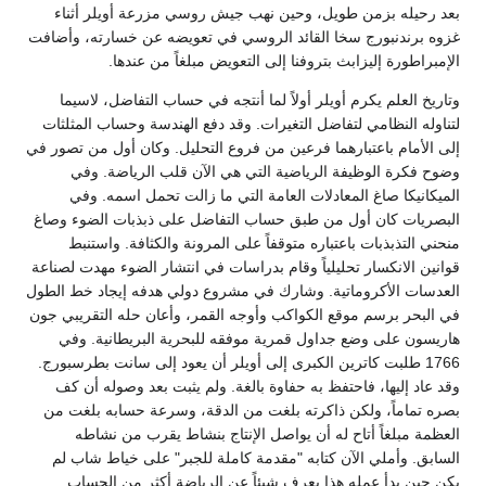
بعد رحيله بزمن طويل، وحين نهب جيش روسي مزرعة أويلر أثناء
غزوه برندنبورج سخا القائد الروسي في تعويضه عن خسارته، وأضافت
الإمبراطورة إليزابث بتروفنا إلى التعويض مبلغاً من عندها.
وتاريخ العلم يكرم أويلر أولاً لما أنتجه في حساب التفاضل، لاسيما
لتناوله النظامي لتفاضل التغيرات. وقد دفع الهندسة وحساب المثلثات
إلى الأمام باعتبارهما فرعين من فروع التحليل. وكان أول من تصور في
وضوح فكرة الوظيفة الرياضية التي هي الآن قلب الرياضة. وفي
الميكانيكا صاغ المعادلات العامة التي ما زالت تحمل اسمه. وفي
البصريات كان أول من طبق حساب التفاضل على ذبذبات الضوء وصاغ
منحني التذبذبات باعتباره متوقفاً على المرونة والكثافة. واستنبط
قوانين الانكسار تحليلياً وقام بدراسات في انتشار الضوء مهدت لصناعة
العدسات الأكروماتية. وشارك في مشروع دولي هدفه إيجاد خط الطول
في البحر برسم موقع الكواكب وأوجه القمر، وأعان حله التقريبي جون
هاريسون على وضع جداول قمرية موفقه للبحرية البريطانية. وفي
1766 طلبت كاترين الكبرى إلى أويلر أن يعود إلى سانت بطرسبورج.
وقد عاد إليها، فاحتفظ به حفاوة بالغة. ولم يثبت بعد وصوله أن كف
بصره تماماً، ولكن ذاكرته بلغت من الدقة، وسرعة حسابه بلغت من
العظمة مبلغاً أتاح له أن يواصل الإنتاج بنشاط يقرب من نشاطه
السابق. وأملي الآن كتابه "مقدمة كاملة للجبر" على خياط شاب لم
يكن حين بدأ عمله هذا يعرف شيئاً عن الرياضة أكثر من الحساب