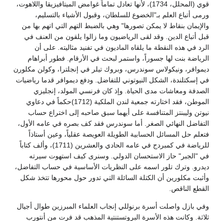
قوي (المحلل، 1734)، لأنها تعادل تماماً غوامض الميتافيزيقا واللاهوت،
ورمى أتباع العلم بـ"الخضوع للسلطان، وقبول الأشياء بالتسليم،
والإيمان بنقاط لا يمكن تصورها" وهي بالضبط التهم التي اتهم بها من
قبل أتباع الدين. وقد لقى الرياضيون وما زالوا يلقون من العنف في
الرد في هذه النقطة ما يلقاه الماديون في تفنيد مثاليته. على أن
الرياضة بنت لها جسوراً، واستمر لبحث في الأرقام. فطور أبراهام
ديموافر، ونيكولاس سوندرس، وبروك تيلر في إنجلترا، وكولن مكلورن
في إسكتلندة، الشكل النيوتوني للتفاضل. ودفع ديموافر قدما رياضيات
الصدفة ومعاشات مدى الحياة. وإذ كان فرنسي المولد، إنجليزي
الموطن، فقد اختارته جمعية لندن الملكية (1712)حكماً في دعاوي
نيوتن وليبنتز المتنافسة على أيهما سبق صاحبه إلى اختراع حساب
التفاضل النهائي الصغر. أما سوندرس فقد كف بصره في عامه الأول،
فتعلم حل المسائل الحسابية الطويلة العويصة عقلياً، وعين أستاذاً
للرياضة في كمبردج في عامه الحادي والعشرين (1711)، وألف كتاباً
في "الجبر" حاز الاستحسان الدولي. وسنرى كيف استهوت سيرته
ديدرو. وترك تلور اسمه على النظريات الأساسية في حساب التفاضل،
وأثبت مكلورين أن الكتلة السائلة التي تدور حول محورها تتخذ شكل
القطع الناقص.
وفي بازل واصلت أسرة برنوللي إنجاب العلماء المبرزين طوال أجيال
ثلاثة. وكانت هذه الأسرة البروتستنتية المذهب قد فرت من أنتورب