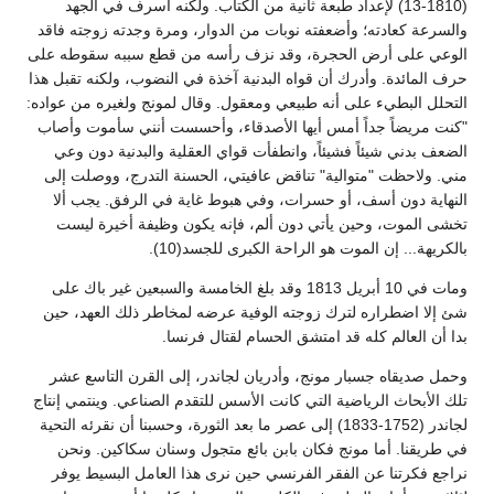
(1810-13) لإعداد طبعة ثانية من الكتاب. ولكنه أسرف في الجهد
والسرعة كعادته؛ وأضعفته نوبات من الدوار، ومرة وجدته زوجته فاقد
الوعي على أرض الحجرة، وقد نزف رأسه من قطع سببه سقوطه على
حرف المائدة. وأدرك أن قواه البدنية آخذة في النضوب، ولكنه تقبل هذا
التحلل البطيء على أنه طبيعي ومعقول. وقال لمونج ولغيره من عواده:
"كنت مريضاً جداً أمس أيها الأصدقاء، وأحسست أنني سأموت وأصاب
الضعف بدني شيئاً فشيئاً، وانطفأت قواي العقلية والبدنية دون وعي
مني. ولاحظت "متوالية" تناقض عافيتي، الحسنة التدرج، ووصلت إلى
النهاية دون أسف، أو حسرات، وفي هبوط غاية في الرفق. يجب ألا
تخشى الموت، وحين يأتي دون ألم، فإنه يكون وظيفة أخيرة ليست
بالكريهة... إن الموت هو الراحة الكبرى للجسد(10).
ومات في 10 أبريل 1813 وقد بلغ الخامسة والسبعين غير باك على
شئ إلا اضطراره لترك زوجته الوفية عرضه لمخاطر ذلك العهد، حين
بدا أن العالم كله قد امتشق الحسام لقتال فرنسا.
وحمل صديقاه جسبار مونج، وأدريان لجاندر، إلى القرن التاسع عشر
تلك الأبحاث الرياضية التي كانت الأسس للتقدم الصناعي. وينتمي إنتاج
لجاندر (1752-1833) إلى عصر ما بعد الثورة، وحسبنا أن نقرئه التحية
في طريقنا. أما مونج فكان بابن بائع متجول وسنان سكاكين. ونحن
نراجع فكرتنا عن الفقر الفرنسي حين نرى هذا العامل البسيط يوفر