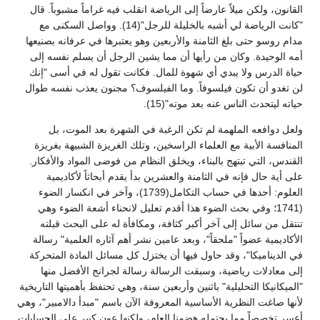
القانون، ولكن ميلاً عارضاً إلى الرياضة انقلب فيه غراماً مشبوباً. قال
"كانت الرياضة لي أشبه بالخليلة للرجل"(14). وواصل السكنى مع
مدام روسو حتى بلغ الثامنة والأربعين وهو يعتبرها في عرفانه بصنيعها
أمه الوحيدة. وكان من رأيها أن مما يشين الرجل أن يسلم نفسه إلى
حياة الدرس ولا يبدي أي شهوة للمال. فكانت تقول له في أسى "إنك
لن تغدو أن تكون فيلسوفاً. وما الفيلسوف؟ مجنون يعذب نفسه طوال
حياته ليتحدث الناس عنه بعد موته"(15).
ولعل دوافعه الملهمة لم تكن الرغبة في الشهرة بعد الموت، بل
المنافسة الأبية مع العلماء الراسخين، وتلك الغريزة الشبيهة بغريزة
القندس، التي تبتهج بالبناء، ويخلق النظام من فوضى المواد والأفكار.
على أية حال فإنه في الثامنة والعشرين بدأ يقدم أبحاثاً لأكاديمية
العلوم: أحدها في حساب التكامل(1739)، وآخر في انكسار الضوء
(1741؛ وفي بحث الضوء هذا أقدم تعليل لانحناء أشعة الضوء وهي
تنتقل من سائل إلى آخر أكبر كثافة، ومكافأة له على البحث قبلته
الأكاديمية عضواً "ملحقاً"، وبعد عامين نشر أهم آثاره العلمية" رسالة
في الديناميكا"، وقد حاول فيها أن يختزل كل مسائل المادة المتحركة
إلى معادلات رياضية، وسبقت الرسالة رسالة لجرانج الأفضل منها
"الميكانيكا التحليلية" باثنين وأربعين سنة، وهي تحتفظ بأهميتها التاريخية
لأنها صاغت النظرية الأساسية المعروفة الآن باسم "مبدأ دالامبير"، وهي
أعسر تخصصاً مما يحتمله هضمنا العام، ولكنها عون كبير على الحسابات