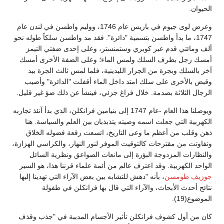
الحيوان.
وعرض لوى جيوم في باريس عام 1746، ووليم واطسن في لندن عام
1747، ما بدأ واطسن بتسمية "دائرة". فقد مد واطسن سلكاً طوله نحو
ألف ومائتي قدم عبر كوبري وستمنستر، وعلى إحدى ضفتي التيمز
أمسك رجل بطرف السلك ولمس الماء؛ وعلى الضفة الأخرى أمسك
آخر بالسلك وبجرة من الجرار الليدينية، فلما لمس ثالث الجرة بيد
وقبض بالأخرى على سلك امتد داخل الماء أقفلت "الدائرة" وأصيب
الرجال الثلاثة بصدمة. خلال فراغ جزئي، فينشأ عن ذلك ضؤ غير قليل.
ويوصلنا هذا العام -عام 1747 إلى بنيامين فرانكلن، الذي بدأ آنئذ تجاربه
الكهربية التي جعلت اسمه وصيته يتذبذبان بين العلم والسياسة. هنا
ذهن وقلب من أعظم ما وعى التاريخ، اتسعت رقعة فضوله الخلاق
وتفاوتت من مقترحات كالتوقيت الموفر لنور النهار، والكراسي الهزازة،
والنظارات المزدوجة البؤرة إلى مانعات الصواعق ونظرية السائل
الواحد الكهربية. وقد اعترف عالم من أئمة علماء قرننا هذا، هو السير
جوزيف طومسن
، بأنه "دهش للتشابه بين بعض الآراء التي تهدينا إليها
نتائج أحدث الأبحاث، والآراء التي قال بها فرانكلن في طفولة
الموضوع(19).
كان من أول كشوف فرانكلن تأثير الأجسام المدببة في "جذب وقذف