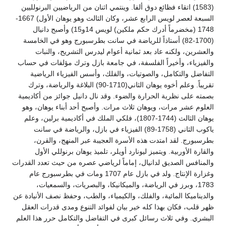
(1583) اتقاء فظائع دوق ألفا. وينتمي اثنان من الرياضيين البرنولليين
السبعة لعصر لويس الرابع عشر، وكان الثالث وهو يوهان الأول) 1667-
1748 (مخضرماً أدرك حكم ملكين) لويس 14و15) وأصبح دانيال
(1700-82) أستاذاً للرياضة في سانت بطرسبورج وهو في الخامسة
والعشرين، ولكنه عاد بعد ثمانية أعوام ليدرس التشريح، والنبات
والفيزياء، وأخيراً الفلسفة، في جامعة بازل وترك مؤلفات في حساب
التفاضل والتكامل، والصوتيات، والفلك، وأسس الفيزياء الرياضية
تقريباً. وعلم أخوه يوهان الثاني(1710-90) البلاغة والرياضة، وترك
بصمته على نظرية الحرارة والضوء. وقد نال دانيل جوائز من أكاديمية
العلوم عشر مرات، ويوهان ثلاث مرات. وأصبح أحد أبناء يوهان، وهو
يوهان الثالث (1744-1807)، فلكي الملك في أكاديمية برلين، وعلم
ياكوب الثاني (1758-89) الفيزياء في بازل، والرياضة في سانت
بطرسبورج. لقد امتدت هذه الأسرة العجيبة عبر المنهج، والقرن،
والقارة الأوربية. ويتميز ليونارد أويلر، تلميذ يوهان برنوللي الأول
والمنافس الصديق لدانيال، إماماً لرياضي عصره من حيث تعدد القدرات
وغزارة الإنتاج. ولد في بازل عام 1707 ومات في بطرسبورج عام
1783، وبرز في الرياضة، والميكانيكا، والبصريات، والسمعيات،
والديناميكا المائية، والفلك، والكيمياء، والطب، وحفظ نصف الأنيادة عن
ظهر قلب، فكان بهذا كله خير بيان لفوائد التنوع ومدى قدرات العقل
البشري. وفي ثلاث رسائل كبرى في التفاضل والتكامل حرر هذا العلم