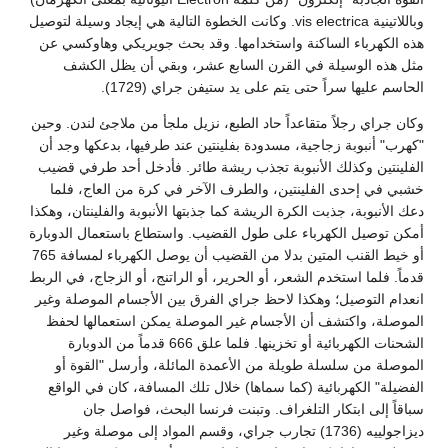
وباللاتينية vis electrica. وكانت الخطوة التالية هي إيجاد وسيلة لتوصيل
هذه الكهرباء الساكنة واستخدامها. وقد بحث جويريكي وهاوكسي عن
مثل هذه الوسيلة في القرن السابع عشر، وبقي أن يظل الكشف
الحاسم عليها سراً حتى يتم على يد ستيفن جراي (1729).
وكان جراي رجلاً متقاعداً حاد الطبع، نزيل ملجأ من ملاجئ لندن. وحين
"كهرب" أنبوبة زجاجية، مسدودة بفلينتين عند طرفيها، بدعكها وجد أن
الفلينتين وكذلك الأنبوبة تجذب ريشة طائر. فأدخل أحد طرفي قضيب
خشبي في إحدى الفلينتين، والطرف الآخر في كرة من العاج، فلما
دعك الأنبوبة، جذبت الكرة الريشة كما جذبتها الأنبوبة والفلينتان، وهكذا
أمكن توصيل الكهرباء على طول القضيب. واستطاع باستعمال الدوبارة
أو خيط القنب المتين بدلا من القضيب أن يوصل الكهرباء لمسافة 765
قدماً. فلما استخدم الشعر، أو الحرير، أو الراتنج، أو الزجاج، في الربط
انعدام التوصيل؛ وهكذا لاحظ جراي الفرق بين الأجسام الموصلة وغير
الموصلة، واكتشف أن الأجسام غير الموصلة يمكن استعمالها لحفظ
الشحنات الكهربائية أو تخزينها. فلما علق 666 قدماً من الدوبارة
الموصلة من سلسلة طويلة من الأعمدة المائلة، وأرسل "القوة أو
الفضيلة" الكهربائية (كما سماها) خلال تلك المسافة، كان في الواقع
سباقاً إلى ابتكار التلغراف. وتبنت فرنسا البحث، فواصل جان
ديزاجولييه (1736) تجارب جراي، وقسم المواد إلى موصلة وغير