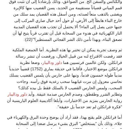
والكنائس والسفن الخ. من الصواعق، وذلك بإرشادنا إلى أن نثبت فوق
قمم المباني قضباناً مستقيمة من الحديد، يسن القضيب منها كالإبرة
ويغشى بالذهب منعاً لصدئه، ومن أسفل هذه القضبان يمد سلك من
خارج البناء هابطاً إلى الأرض، أو حول أحد حبال صاري المركب إلى
جنبها حتى يصل إلى الماء؟ ألا يحتمل أن تجذب هذه القضبان المدببة
النار الكهربائية في هدوء من السحابة قبل أن تقترب قرباً يتيح لها أن
تصعق البناء، وبهذا نأمن ذلك الشر الفجائي المستطير؟"(22):
ثم وصف تجربة يمكن ان تختبر بها هذه النظرية. أما الجمعية الملكية
فقد رفضت الاقتراح لنه من قبيل الخيال، ورفضت أن تنشر رسالة
فرانكلن. ولكن عالمين فرنسيين هما
دلور
وداليبار
، وضعا نظرية
فرانكلن موضع الاختبار، فأقاما في حديقة بماري (1752) قضيباً حديدياً
مدبباً طوله خمسون قدماً، ونبها على حارس بأن يلمس القضيب بسلك
نحاسي معزول إن مرت غيابهما سحب رعدية فوق رأسه. وجاءت
السحب، ولمس الحارس القضيب لا بالسلك فقط بل بيده كذلك؟
وتطاير الشرر وطقطق، وصدم الحارس صدمة عنيفة. وأيد
دلور
وداليبار
رواية الحارس بمزيد من الاختبارات، وأبلغا أكاديمية العلوم الباريسية أن
"فكرة فرانكلن لم تعد حدساً بل حقيقة".
أما فرانكلن فلم يقنع بهذا، فقد أراد أن يوضح وحدة البرق والكهرباء في
جلاء، وذلك بأن "يستخلص" البرق بشيء يرسل صعدا إلى السحابة