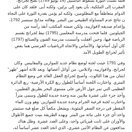
فلما نشبت الثورة بسقوط الباستيل (14 يوليو 1789) نصح لجرانج،
المقرب إلى الملكية، بأن يعود إلى برلين، ولكنه أبى. فلقد كان على
الدوام متعاطفاً مع المظلومين، ولكنه لم يؤمن بقدرة الثورة على النجاة
ن نتائج عدم المساواة الطبيعي بين البشر. وهالته مذابح سبتمبر 1792،
وإعدام صديقه لافوازييه، ولكن صمته المكتئب أنقذ رأسه من
الجيلوتين. فلما فتحت مدرسة المعلمين (1795) نيط لجرانج بقسم
الرياضة فيها، وحين أقفلت وأسست مدرسة الفنون والصنائع (1797)
كان أول أساتذتها، والأساس والاتجاه الرياضيات الفرنسي هما بعض
تأثير لجرانج الطويل الأمد.
وفي 1791 عينت لجنة لوضع نظام جديد للموازين والمقاييس. وكان
لجرانج، ولافوازييه، ولابلاس، من أوائل أعضائها. وبعد ثلاثة أشهر "طهر"
ابثنان من هذا الثالوث، وأصبح لجرانج العقل القائد في وضع النظام
المتري. واختارت اللجنة أساساً للطول ربع الكرة الأرضية- ربع الدائرة
العظمى التي تمر حول الأرض على مستوى البحر بطريق القطبين،
وأخذ جزء على عشرة ملايين منه وحدة جديدة للطول وسمى متراً.
واختارت لجنة فرعية الجرام وحدة جديدة للموازين: وهو وزن الماء
المقطر في درجة الصفر المئوية، ويشغل مكعباً كل ضلع فيه سنتمتر
واحد-أي جزء على مائة من المتر. وبهذه الطريقة بنيت جميع الأطوال
والأوزان على ثابت فيزيائي واحد، وعلى العدد عشرة. وظل هناك
مدافعون عن النظام الأثنى عشري، الذي اتخذ العدد عشر أساساً له،