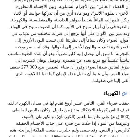
أن الفضاء "الخالي" بين الأجرام السماوية. وبين الأجسام المنظورة
الأخرى، يملؤه "الأثير"، وهو مادة أرق من أن تدركها حواسنا أو آلاتنا،
ولكن تلمع إليه الماعاً شديداً ظواهر الجاذبية، والمغنطيسية، والكهرباء.
والضوء في رأى أويلر تموج في الأثير، كما أن الصوت تموج في الهواء.
وقد ميز بين الألوان على أنها ترجع إلى فترات مختلفة من تذبذب في
أمواج الضوء، وكان سباقاً إلى نظريتنا التي تنسب اللون الأزرق إلى
أقصر فترة تذبذب، واللون الأحمر إلى أطوالها. وقد أثبت بيير بوجيه
بالتجربة ما سبق أن توصل إليه كلير نظرياً، وهو أن شدة الضوء تتناسب
تناسباً عكسياً مع مربع بعده عن مصدره. وتوصل يوهان لامبرت إلى
طرق لقياس شدة الضوء، وقرر أن ضياء الشمس يبلغ 277,000 ضعف
ضياء القمر، وأن علينا أن نتقبل هذا بالإيمان كما تقبلنا اللاهوت الذي
ألقي إلينا في طفولتنا.
الكهرباء
حققت فيزياء القرن الثامن عشر أروع تقدم لها في ميدان الكهرباء. لقد
عرف الناس كهرباء الاحتكاك منذ زمن طويل. وكان طاليس المليطي
(600 ق.م) على علم بما للعنبر (الكهرمان)، والكهرمان الأسود،
وغيرهما من المواد إذا حكت من قدرة على جذب الأجسام الخفيفة
كالريش أو القش. وقد سمى وليم جلبرت، طبيب الملكة إليزابث، هذه
القوة الجاذبة "إلكترون" (من كلمة Electron اليونانية بمعنى الكهرمان)