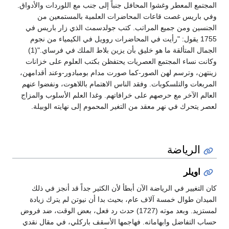
المجتمع المعطر وغشوا المحافل جنباً إلى جنب مع اللوردات والأدواق.
وفي باريس غصت قاعات المحاضرات العلمية بالمستمعين من
الجنسين ومن جميع المراتب. كتب جولدسمث الذي زار باريس في
1755 يقول: "رأيت في المحاضرات روويل في الكيمياء من نجوم
الجمال المتألقة ما هو خليق بأن يزين بلاط الملك في فرساي."(1)
وكانت نساء المجتمع العصريات يحتفظن بكتب العلوم على خزانات
زينتهن، وترسم لهن الصور-كما صورت مدام بومبادور-وعند أقدامهن،
المربعات والتلسكوبات. وفقد الناس الاهتمام باللاهوت، ونفضوا عنهم
العالم الآخر مع حرصهم على خرافاتهم. وغدا العلم الأسلوب والمزاج
لعصر يتحرك في نهر معقد من التغير المحموم إلى نهايته الوبيلة.
الرياضة
اويلر
كان التغيير في الرياضة الآن أبطأ لأن الكثير جداً قد أنجز في ذلك
الميدان طوال خمسة آلاف عام، بحيث بدا أن نيوتن لم يترك زيادة
لمستزيد. وبعد موته (1727) حدث رد فعل، بعض الوقت، ضد فروض
حساب التفاضل وابهاماته. فهاجمها الأسقف باركلي، في مقال نقدي