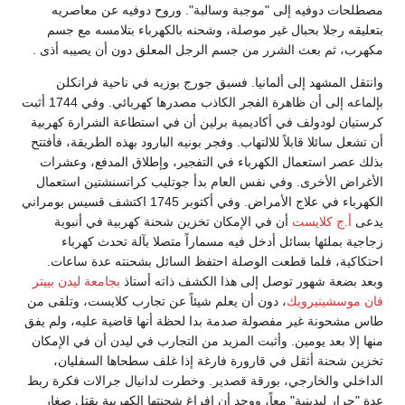
مصطلحات دوفيه إلى "موجبة وسالبة". وروح دوفيه عن معاصريه
بتعليقه رجلا بحبال غير موصلة، وشحنه بالكهرباء بتلامسه مع جسم
مكهرب، ثم بعث الشرر من جسم الرجل المعلق دون أن يصيبه أذى .
وانتقل المشهد إلى ألمانيا. فسبق جورج بوزيه في ناحية فرانكلن
بإلماعه إلى أن ظاهرة الفجر الكاذب مصدرها كهربائي. وفي 1744 أثبت
كرستيان لودولف في أكاديمية برلين أن في استطاعة الشرارة كهربية
أن تشعل سائلا قابلاً للالتهاب. وفجر بونيه البارود بهذه الطريقة، فأفتتح
بذلك عصر استعمال الكهرباء في التفجير، وإطلاق المدفع، وعشرات
الأغراض الأخرى. وفي نفس العام بدأ جوتليب كراتسنشتين استعمال
الكهرباء في علاج الأمراض. وفي أكتوبر 1745 اكتشف قسيس بومراني
يدعى
أ.ج كلايست
أن في الإمكان تخزين شحنة كهربية في أنبوبة
زجاجية بملئها بسائل أدخل فيه مسماراً متصلا بآلة تحدث كهرباء
احتكاكية، فلما قطعت الوصلة احتفظ السائل بشحنته عدة ساعات.
وبعد بضعة شهور توصل إلى هذا الكشف ذاته أستاذ
بجامعة ليدن
بييتر
فان موسشينيرويك
، دون أن يعلم شيئاً عن تجارب كلايست، وتلقى من
طاس مشحونة غير مفصولة صدمة بدا لحظة أنها قاضية عليه، ولم يفق
منها إلا بعد يومين. وأثبت المزيد من التجارب في ليدن أن في الإمكان
تخزين شحنة أثقل في قارورة فارغة إذا غلف سطحاها السفليان،
الداخلي والخارجي، بورقة قصدير. وخطرت لدانيال جرالات فكرة ربط
عدة "جرار ليدينية" معاً، ووجد أن إفراغ شحنتها الكهربية يقتل صغار