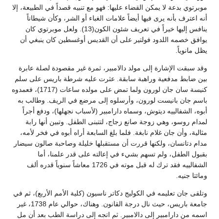
موبرتوي بدعة لا يمكن القضاء عليها: فهو مع تنبيه قصداً في الطبيعة، إلا
أنه اعترف بأنه يرى فيها أيضاً علامات الغباء أو الشر، وكأن شيطاناً
ينافس إليها خيراً في تعريف شئون الكون(13). ولعل موبرتوي كان
يوافق خصمه اللدود فولتير على أن القديس أوغسطين كان ينبغي أن
يظل مانوياً.
وقد سبقت الإشارة إلى مولد دالامبير، ثمرة غير مقصودة لصلة عابرة
بين ضابط مدفعية وراهبة سابقة. عثرت عليه شرطة باريس على سلم
كنيسة سان جان لورون ولما تمض على مولده ساعات (1717)، فعمدوه
باسم جان بانيست لورون، وأرسلوه إلى مرضع في الريف. وطالب به
أبوه، الشفالييه ديتوش، وسماه دارامبير (لأسباب نجهلها)، ودفع أجراً
لمدام روسو، وهي زوجة صانع زجاج، لتتبنى الطفل. وتبين أنها رابة
مثالية، وأن جان غلام نابغة. فلما بلغ السابعة أراه أبوه في فخر لأمه،
مدام دتانسان، ولكنها قررت أن مستقبلها خليلة وصاحبة صالون سيضار
بقبول الطفل، ولم تسهم بشيء في إعالته على قدر علمنا، أما
الشفالييه فقد ترك له قبل موته في 1726 معاشاً سنوياً قدره ألف
ومائتا جنيه.
وتلقى جان تعليمه في الكوليج دكاتر ناسيون (كلية الأمم الأربع)، ثم في
جامعة باريس، حيث نال درجة القانون. وهناك، حوالي عام 1738، غير
اسمه من دارامبير إلى دالامبير. ثم اتجه إلى دراسة الطب بعد أن مل