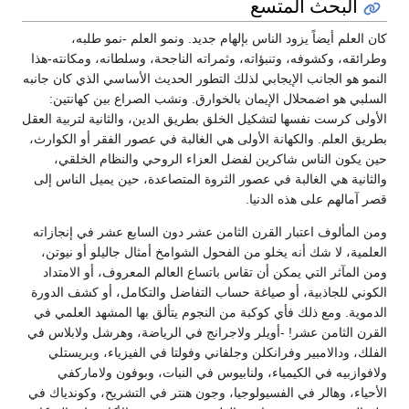
البحث المتسع
كان العلم أيضاً يزود الناس بإلهام جديد. ونمو العلم -نمو طلبه،
وطرائقه، وكشوفه، وتنبؤاته، وثمراته الناجحة، وسلطانه، ومكانته-هذا
النمو هو الجانب الإيجابي لذلك التطور الحديث الأساسي الذي كان جانبه
السلبي هو اضمحلال الإيمان بالخوارق. ونشب الصراع بين كهانتين:
الأولى كرست نفسها لتشكيل الخلق بطريق الدين، والثانية لتربية العقل
بطريق العلم. والكهانة الأولى هي الغالبة في عصور الفقر أو الكوارث،
حين يكون الناس شاكرين لفضل العزاء الروحي والنظام الخلقي،
والثانية هي الغالبة في عصور الثروة المتصاعدة، حين يميل الناس إلى
قصر آمالهم على هذه الدنيا.
ومن المألوف اعتبار القرن الثامن عشر دون السابع عشر في إنجازاته
العلمية، لا شك أنه يخلو من الفحول الشوامخ أمثال جاليلو أو نيوتن،
ومن المآثر التي يمكن أن تقاس باتساع العالم المعروف، أو الامتداد
الكوني للجاذبية، أو صياغة حساب التفاضل والتكامل، أو كشف الدورة
الدموية. ومع ذلك فأي كوكبة من النجوم يتألق بها المشهد العلمي في
القرن الثامن عشر! -أويلر ولاجرانج في الرياضة، وهرشل ولابلاس في
الفلك، ودالامبير وفرانكلن وجلفاني وفولتا في الفيزياء، وبريستلي
ولافوازبيه في الكيمياء، ولنابيوس في النبات، وبوفون ولاماركفي
الأحياء، وهالر في الفسيولوجيا، وجون هنتر في التشريح، وكوندياك في