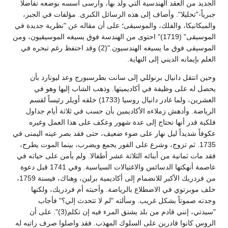
الجديد من العقد الهندسية التي ولد بها، وأرسى أسسه بوضعه تفاضلا
جبرياً-"تحليلا". وأضاف إلى هذه الرسائل الكبرى. مؤلفات في الجبر،
والميكانيكا، والفلك، والموسيقى؛ على أن مقاله عن "نظرية جديدة في
الموسيقى" (1719)" احتوى من الهندسة فوق يسيغه الموسيقيون، ومن
الموسيقى فوق ما يسيغه الهندسيون."(2) وقد احتفظ رغم تبحره في
العلم بإيمانه الديني إلى النهاية.
وحين انتقل دانيال برنوللي إلى سانت بطرسبورج وعد ليونارد بأن
يحصل له على وظيفة في أكاديميتها. وذهب الشاب إليها وهو في
العشرين، ولما غادر دانيال روسيا (1733) خلفه أويلر رئيساً لقسم
الرياضة. وأدهش زملاءه الأكاديمين بأن حسب في ثلاثة أيام جداول
فلكية قدر أنها تحتاج إلى عدة شهور وعكف على هذا العمل وغيره
عكوفاً شديداً ليل نهار على ضوء ضعيف، حتى فقد بصر عينه اليمنى في
1735. ثم تزوج، وشرع على الفور يجمع ويضرب، بينما الموت يطرح،
فقد مات ثمانية من أبنائه الثلاثة عشر أطفالا. ولم يأمن على حياته في
عاصمة أنهكتها الدسائس والاغتيالات السياسية. وفي 1741 قبل دعوة
من فردريك الأكبر للانضمام إلى أكاديمية برلين، وهناك، فيسنة 1759،
خلف موبرتوي في الاضطلاع بالرياضة. وأحبته أم فردريك، ولكنها
وجدته صموتاً بشكل غريب. وسألته "لم لا تتحدث إلي؟" فأجاب
"سيدتي، إنني قادم من بلد يشنق المرء فيه إن تكلم(3)". على أن
الروس كانوا قادرين على السلوك المهذب. فقد واصلوا صرف راتبه له