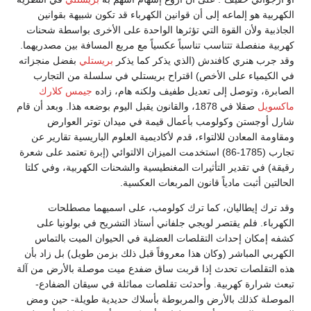
الكهربية هو إلماعه إلى أن قوانين الكهرباء قد تكون شبيهة بقوانين
الجاذبية ولأن القوة التي تؤثرها الواحدة على الأخرى بواسطة شحنات
كهربية منفصلة تتناسب تناسباً عكسياً مع مربع المسافة بين مصدريهما.
وقد جرب هنري كافندش (الذي يذكر كما يذكر
بريستلي
بفضل منجزاته
في الكيمياء على الأخص) اقتراح بريستلي في سلسلة من التجارب
الصابرة، وتوصل إلى تعديل طفيف ولكنه هام، زاده
جيمس كلارك
ماكسويل
صقلا في 1878، والقانون يقبل اليوم بوضعه هذا. وبعد أن قام
شارل أوجستن وكولومب بأعمال قيمة في ميدان توتر العوارض
ومقاومة المعادن للالتواء، قدم لأكاديمية العلوم الباريسية تقارير عن
تجارب (1785-86) استخدمت الميزان الالتوائي (إبرة تعتمد على شعرة
رقيقة) في تقدير التأثيرات المغنطيسية والشحنات الكهربية، وفي كلتا
الحالتين أثبت مادياً قانون المربعات العكسية.
وقد ترك إيطاليان، كما ترك كولومب، على اسميهما مصطلحات
الكهرباء. فلم يقتصر لويجي جلفاني أستاذ التشريح في بولونيا على
كشفه إمكان إحداث التقلصات العضلية في الحيوان الميت بالتماس
الكهربي المباشر (وكان هذا معروفاً قبل ذلك بزمن طويل) بل زاد بأن
هذه التقلصات تحدث إذا قربت ساق ضفدع ميت موصلة بالأرض من آلة
تبعث شرارة كهربية. وأحدثت تقلصات مماثلة في سيقان الضفادع-
الموصلة كذلك بالأرض والمربوطة بأسلاك حديدية طويلة- حين ومض