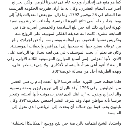
كما هو متبع في إنجلترا، وبوجه عام في تقديرنا للزمن. ولكن لجرانج
أصر على النظام العشري، وكان له ما أراد. فقررت الحكومة الفرنسية
هذا النظام في 25 نوفمبر 1792، وما زال، مع بعض التعديلات باقياً إلى
يومنا هذا، ولعله أبقى نتائج الثورة الفرنسية. وأضاءت تجربة رومانسية
كهولة لجرانج. ذلك انه حين بلغ السادسة والخمسين أصرت فتاة في
السابعة عشرة، كانت ابنة صديقه الفلكي لمونييه، على الزواج منه
وتكريس نفسها للتخفيف من أوهامه ووساوسه. وأذعن لجرانج، وبلغ
من عرفانه بصنيع حبها أنه يصحبها إلى المراقص والحفلات الموسيقية.
وكان قد تعلم أن يحب الموسيقى-التي هي لعبة تحتال بها الرياضة على
الأذن- لأنها "تعزلني. إنني أسمع الموازين الموسيقية الثلاثة الأولى، وفي
الرابعة لا أعود أعي شيئاً، فأستسلم لأفكاري، ولا شيء يقطعها على،
وبهذه الطريقة أحل من مسألة عويصة"(8).
فلما هبطت حمى الثورة، هنأت فرنسا لأنها أعفت إمام رياضي العصر
من الجيلوتين. وفي 1796 أوفد تاليران إلى تورين ليزور بصفة رسمية
والد لجرانج ويقول له "إن ابنك الذي تفخر بيدمونت بأنها أنجبته، وتفخر
فرنسا بأنه مواطن فيها، وقد شرف البشر أجمعين بعبقريته"(9). وكان
نابليون يحب فيما بين حملاته أن يتحدث إلى الرياضي الذي تحول إلى
الفلسفة.
واستعاد الشيخ اهتمامه بالرياضة حين نفخ ووسع "الميكانيكا التحليلية"