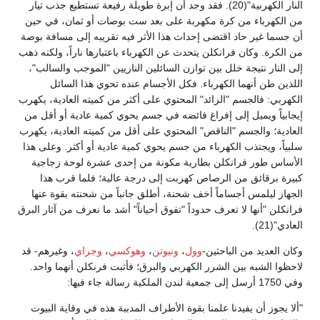
النار الكهربية"(20). فقد وجد أن إبرة طويلة رفيعة تستطيع جذب تيار
من الكهرباء من كرة مكهربة على بعد ست بوصات أو ثمان، في حين
أن جسما غير حاد اقتضى إحداث هذا الأثر فيه تقريبه إلى مسافة بوصة
من الكرة. وكان فرانكلن يتحدث عن الكهرباء باعتبارها ناراً، ولكنه ذهب
إلى النار نتيجة خلل بين توازن السائلين الناريين "الموجب والسالب"،
اللذين طن أنهما الكهرباء. فكل الأجسام عنده تحوي هذا السائل
الكهربي: فالجسم "الزائد" المحتوي على أكثر من كميته العادية، يكهرب
إيجابياً ويميل إلى إفراغ فائضه في جسم يحوي كمية عادية أو أقل من
العادية؛ والجسم "الناقص" المحتوي على أقل من كميته العادية، يكهرب
سلبياً، ويجتذب الكهرباء من جسم يحوي كمية عادية أو أكثر. وعلى هذا
الأساس طور فرانكلن بطارية مكونة من إحدى عشرة لوحة زجاجية
كبيرة برقائق من الرصاص كهربت إلى درجة عالية؛ فلما قرب هذا
الجهاز ليلمس أجساماً أخف شحنة، أطلق جانباً من شحنته بقوة عنها
فرانكلن "أنها لا تعرف حدوداً "تفوق أحياناً" أشد ما نعرف من آثار البرق
العادي"(21).
وكان العديد من الباحثين-
وول
،
ونيوتن
،
وهوكسي
،
وجراي
، وغيرهم- قد
لاحظوا الشبه بين الشرر الكهربي والبرق؛ فأثبت فرنكلن أنهما واحد.
وفي 1750 أرسل إلى جمعية لندن الملكية رسالة جاء فيها:
"ألا يجوز أن يفيدنا علمنا بقوة الأطراف المدببة هذه في وقاية البيوت