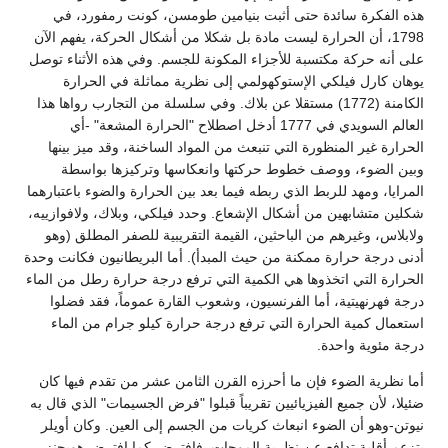
هذه الفكرة سائدة حتى أثبت بنيامين طومسن، كونت رمفورد، في
1798، أن الحرارة ليست مادة بل شكلا من أشكال الحركة، يفهم الآن
على أنه حركة مكتسبة للأجزاء المكونة للجسم. وفي هذه الأثناء توصل
يوهان كارل فيلكي الإستوكهولمي إلى نظرية مماثلة في الحرارة
الكامنة (1772) مستقلا عن بلاك. وفي سلسلة من التجارب رواها هذا
العالم السويدي في 1777 أدخل اصطلاح "الحرارة المشعة" -أي
الحرارة غير المنظورة التي تنبعث من المواد الساخنة، وقد ميز بينها
وبين الضوء، ووصف خطوط حركتها وانعكاسها وتركيزها بواسطة
المرايا، ومهد للربط الذي ربطه فيما بعد بين الحرارة والضوء باعتبارهما
شكلين متشابهين من أشكال الإشعاع. وحدد فيلكي، وبلاك، ولافوازييه،
ولابلاس، وغيرهم من الباحثين، القيمة التقريبية للصفر المطلق (وهو
أدنى درجة حرارة ممكنة من حيث المبدأ). أما البريطانيون فكانت وحدة
الحرارة التي اتخذوها هي الكمية التي ترفع درجة حرارة رطل من الماء
درجة فهرنهيتية، أما الفرنسيون، وشعوب القارة عموماً، فقد فضلوا
استعمال كمية الحرارة التي ترفع درجة حرارة كيلو جرام من الماء
درجة مئوية واحدة.
أما نظرية الضوء فإن ما أحرزه القرن الثامن عشر من تقدم فيها كان
ضئيلا، لأن جميع الفيزيائيين تقريباً قبلوا "فرض الجسيمات" الذي قال به
نيوتن-وهو أن الضوء انبعاث كريات من الجسم إلى العين. وكان أويلر
يتزعم أقلية تدافع عن نظرية الموجات. فافترض-كما افترض هويجنز-