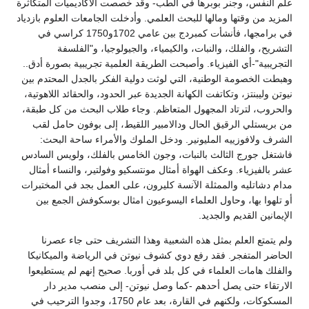
علم النفس، وجنر بوبرها في الطب- وقد خصصت الأكاديميات المتكاثرة
المزيد من وقتها ومالها للبحث العلمي. وأدخلت الجامعات العلوم بازدياد
في برامجها، فأنشأت كمبردج بين عامي 1702و1750 كراسي في
التشريح، والفلك، والنبات، والكيمياء، والجيولوجيا، و"الفلسفة
التجريبية"-أي الفيزياء. وأصبحت الطريقة العلمية تجريبية بصورة أدق..
وهبطت الخصومة الوطنية، التي لوثت دولية الفكر بالجدل المحتدم بين
نيوتن وليبنتز، وتكاتفت الكهانة الجديدة عبر الحدود، والحقائد اللاهوتية،
والحروب، لترتاد المجهول المتعاظم. وجاء طلاب البحث من كل طبقة،
من بريستلي الرقيق الحال ودالامبير اللقيط، إلى بوفون حامل لقب
الشرف ولافوزييه المليونير. ودخل الملوك والأمراء ساحة البحث:
فاشتغل جورج الثالث بالنبات، وجون الخامس بالفلك، ولويس السادس
عشر بالفيزياء. وعكف الهواة أمثال مونتسكيو وفولتير، والنساء أمثال
مدام دشاتليه والممثلة الآنسة كليرون، على العمل بجد في المختبرات
أو تلهوا بها، وحاول العلماء اليسوعيون امثال بوسكوفش الجمع بين
الإيمانين القديم والجديد.
ولم يتمتع العلم بمثل هذه الشعبية وهذا التشريف حتى جاء عصرنا
الحاضر المتفجر. فقد رفع دوي كشوف نيوتن في الرياضة والميكانيكا
والفلك هامات العلماء في كل بلد في أوربا. صحيح إنهم لم يستطيعوا
الارتقاء حتى يصل أحدهم -كما وصل نيوتن- إلى منصب مدير دار
المسكوكات، ولكنهم في القارة، بعد عام 1750، وجدوا الترحيب في