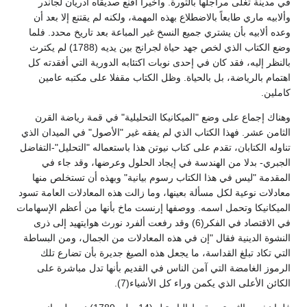
في مدينة تغلى مراجلها بالثورة. وأخيراً أقنع صديقاه أدريان لجاندر
وألابيه ماري طابعاً بالاضطلاع بهذه المهمة، ولكنه لم يقتنع إلا بعد أن
وعده ألابيه بأن يشتري جميع النسخ غير المباعة بعد تاريخ محدد. فلما
وضع الكتاب الذي لخص جهد حياة لجرانج بين يديه (1788) لم يكترث
بالنظر إليه، فقد كان في إحدى نوبات اكتئابه الدورية التي أفقدته كل
اهتمام بالرياضة، بل بالحياة. وظل الكتاب مقفلا على مكتبه عامين
كاملين.
وهناك إجماع على وضع "الميكانيكا التحليلية" في قمة رياضة القرن
الثامن عشر. فهذا الكتاب الذي لم يفقه غير "الأصول" في الميدان الذي
تناوله الكتابان، تقدم على كتاب نيوتن هذا باستعماله "التحليل"-التفاضل
الجبري- بدلا من الهندسة في إيجاد الحلول وعرضها، وقد جاء في
المقدمة "ليس في هذا الكتاب رسوم بيانية" وبهذه أن تستخلص منها
معادلات نوعية لكل مسألة بعينها، وما زالت هذه المعادلات العامة تسود
الميكانيكا وتحمل اسمه. ووصفها إرنست ماخ بأنها من أعظم الإسهامات
في الاقتصاد في الفكر(6) وقد رفعت ألفرد نورث هوايتهيد إلى ذرى
النشوة الدينية فقال "إن في هذه المعادلات من الجمال، ومن البساطة
التي تكاد تبلغ القداسة، ما يجعل هذه الصيغ جديرة بأن تضارع تلك
الرموز الغامضة التي آمن الناس في القديم بأنها تدل مباشرة على
الكائن الأعلى الذي يكمن وراء كل الأشياء(7).