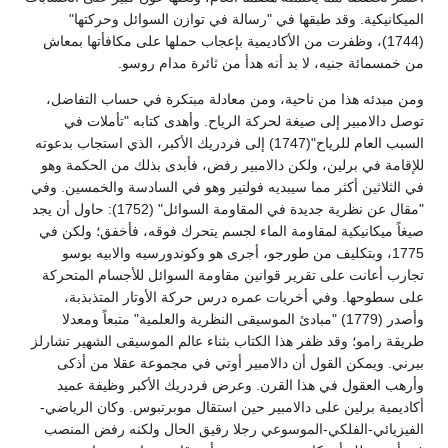
الميكانيكية. وقد طبقها في "رسالة في توازن السوائل وحركتها"
(1744)، وظفرت من الأكاديمية بإعجاب حملها على مكافأتها بمعاش
من خمسمائة جنيه، لا بد أنه هدأ من ثائرة مدام روسو.
ومن مبدئه هذا من ناحية، ومن معادلة مبتكرة في حساب التفاضل،
توصل دالامبير إلى صيغة لحركة الرياح. وأهدى كتابه "تأملات في
السبب العام للرياح"(1747) إلى فردريك الأكبر، الذي استجاب بدعوته
للإقامة في برلين، ولكن دالامبير رفض، فأبدى بذلك من الحكمة وهو
في الثلاثين أكثر مما سيبديه فولتير وهو في السادسة والخمسين. وفي
"مقال عن نظرية جديدة في المقاومة السوائل" (1752): حاول أن يجد
صيغاً ميكانيكية لمقاومة الماء لجسم يتحرك فوقه، فأخفق؛ ولكن في
1775، وبتكليف من طورجو، أجرى هو وكوندورسيه والابيه بوسو
تجارب أعانت على تقرير قوانين مقاومة السوائل للأجسام المتحركة
على سطوحها. وفي أخريات عمره درس حركة الأوتار المتذبذبة،
وأصدر (1779) "مبادئ الموسيقى النظرية والعلمية" متبعاً ومعدلا
طريقة رامو؛ وقد ظفر هذا الكتاب بثناء عالم الموسيقى الشهير تشارلز
بيرني. ويمكن القول أن دالامبير أوتي في مجموعة عقلا من أذكى
وأرهب العقول في هذا القرن. وعرض فردريك الأكبر وظيفة عميد
أكاديمية برلين على دالامبير حين استقال موبرتبوس. وكان الرياضي-
الفيزيائي-الفلكي-الموسوعي رجلا رقيق الحال ولكنه رفض المنصب