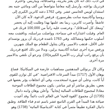
في أدب، ذلك أنه كان يعتز بحريته، وبأصدقائه، وبباريس. واحترم
فردريك بواعثه، وأرسل إليه معاشاً متواضعاً من ألف ومائتي جنيه بعد
استئذان لويس الخامس عشر. وفي 1762 دعته كاترين الكبرى إلى
روسيا وأكاديمية سانت بطرسبورج، فرفض الدعوة، لأنه كان الآن
عاشقاً. وأصرت كاترين، ربما بعد علمها بهذا وطلبت إليه أن يحضر
"ومعك كل أصدقائك"، وعرضت عليه راتباً من 100,000 فرنك في
العام. وقبلت اعتذاراته في سماحة، وواصلت مراسلته، وناقشت معه
أسلوب حكمها ومشاكله. وفي 1763 ناشده فردريك أن يزور بوتسدام
على الأقل، فذهب دالامبير، وكان يتناول الطعام مع الملك شهرين.
ورفض مرة أخرى عمادة أكاديمية برلين، وبدلا من ذلك اقتنع فردريك
بأن يرفع راتب أويلر رب الأسرة الكبيرة(16). ونرجو أن نلتقي بدالامبير
مرة أخرى.
وكان لآل برنوللي المدهشين مساهمات عارضة في الميكانيكا. فصاغ
يوهان الأول (1717) مبدأ السرعات الافتراضية: "في كل توازن للقوى
أياً كانت، وعلى أي صورة استخدمت، وفي أي اتجاهات يؤثر بعضها في
بعض، بطريق مباشر أو غير مباشر، يكون مجموع الطاقات الموجبة
معادلا لمجموع الطاقات السالبة إيجابياً". وأعلن يوهان وابنه دانيال
(1735) أن مجموع "القوة الحية" في العالم ثابت دائماً؛ وقد أعيدت
صياغة هذا المبدأ في القرن التاسع عشر باسم عدم فناء الطاقة. وطبق
دانيال الفكرة تطبيقاً مثمراً في كتابة "الديناميكا المائية" (1738) وهو