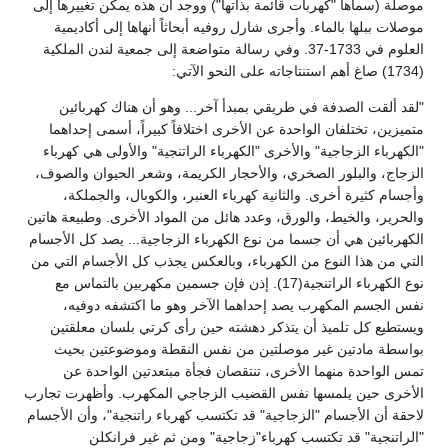
موصلة (سماها "كهربات قائمة بذاتها") ووجد أن هذه يمكن تغييرها إلى
موصلات ببلها بالماء. وأجرى شارل روفيه أبحاثاً أنهاها إلى أكاديمية
العلوم في 1733-37. وفي رسالة متواضعة إلى جمعية لندن الملكية
(1734) صاغ أهم استنتاجاته على النحو الآتي:
"لقد ألقت الصدفة في طريقي بمبدأ آخر... وهو أن هناك كهربائين
متميزين، تختلفان الواحدة عن الأخرى اختلافاً كبيراً، أسمى إحداهما
"الكهرباء الزجاجية" والأخرى "الكهرباء الراتنجية" والأولى هي كهرباء
الزجاج، والبلور الصخري، والأحجار الكريمة، وشعر الحيوان والصوف،
وأجسام كثيرة أخرى. والثانية كهرباء العنبر، والكوبال، والجملكة،
والحرير، والخيط، والورق، وعدد هائل من المواد الأخرى. وطبيعة هاتين
الكهربائين هي أن جسما من نوع الكهرباء الزجاجية... يصد كل الأجسام
التي من هذا النوع من الكهرباء، وبالعكس يجذب كل الأجسام التي من
نوع الكهرباء الراتنجية(17). إذن فإن جسمين مكهربين بالتماس مع
نفس الجسم المكهرب يصد إحداهما الآخر وهو ما اكتشفه دوفيه،
ويستطيع كل تلميذ أن يتذكر دهشته حين رأى كرتي بلسان معلقتين
بواسطة مادتين غير موصلتين من نفس النقطة وموضوعتين بحيث
تمس الواحدة منهما الأخرى، تنتقصان فجأة مبتعدتين الواحدة عن
الأخرى حين يلمسها نفس القضيب الزجاجي المكهرب. وأظهرت تجارب
لاحقة أن الأجسام "الزجاجية" قد تكتسب كهرباء راتنجية"، وأن الأجسام
"الراتنجية" قد تكتسب كهرباء"زجاجية" ومن ثم غير فرانكلن