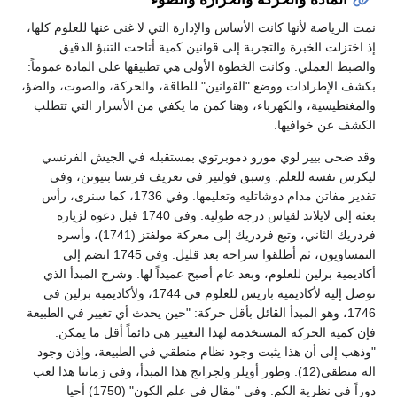
نمت الرياضة لأنها كانت الأساس والإدارة التي لا غنى عنها للعلوم كلها،
إذ اختزلت الخبرة والتجربة إلى قوانين كمية أتاحت التنبؤ الدقيق
والضبط العملي. وكانت الخطوة الأولى هي تطبيقها على المادة عموماً:
بكشف الإطرادات ووضع "القوانين" للطاقة، والحركة، والصوت، والضؤ،
والمغنطيسية، والكهرباء، وهنا كمن ما يكفي من الأسرار التي تتطلب
الكشف عن خوافيها.
وقد ضحى بيير لوي مورو دموبرتوي بمستقبله في الجيش الفرنسي
ليكرس نفسه للعلم. وسبق فولتير في تعريف فرنسا بنيوتن، وفي
تقدير مفاتن مدام دوشاتليه وتعليمها. وفي 1736، كما سنرى، رأس
بعثة إلى لايلاند لقياس درجة طولية. وفي 1740 قبل دعوة لزيارة
فردريك الثاني، وتبع فردريك إلى معركة مولفتز (1741)، وأسره
النمساويون، ثم أطلقوا سراحه بعد قليل. وفي 1745 انضم إلى
أكاديمية برلين للعلوم، وبعد عام أصبح عميداً لها. وشرح المبدأ الذي
توصل إليه لأكاديمية باريس للعلوم في 1744، ولأكاديمية برلين في
1746، وهو المبدأ القائل بأقل حركة: "حين يحدث أي تغيير في الطبيعة
فإن كمية الحركة المستخدمة لهذا التغيير هي دائماً أقل ما يمكن.
"وذهب إلى أن هذا يثبت وجود نظام منطقي في الطبيعة، وإذن وجود
اله منطقي(12). وطور أويلر ولجرانج هذا المبدأ، وفي زماننا هذا لعب
دوراً في نظرية الكم. وفي "مقال في علم الكون" (1750) أحيا