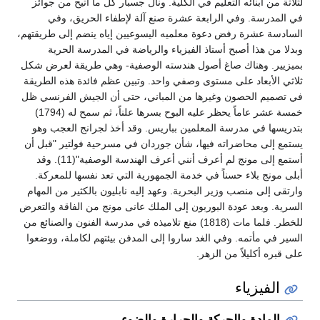
لثلاثة من أبنائه التعليم في الكلية. ونال جسبار كل ما أتيح من جوائز
في المدرسة. وفي الرابعة عشرة صنع آلة لإطفاء الحريق، وفي
السادسة عشرة رفض دعوة معلميه اليسوعيين إياه ينضم إلى طريقتهم،
وبدلا من هذا أصبح أستاذ الفيزياء والرياضة في المدرسة الحرية
بميزيير. وهناك صاغ أصول هندسته الوصفية- وهي طريقة لعرض شكل
ثلاثي الأبعاد على مستوى وصفي واحد. وتبين عظم فائدة هذه الطريقة
في تصميم الحصون وغيرها من المباني، حتى أن الجيش الفرنسي ظل
خمسة عشر عاماً يحظر عليه البوح بسرها علناً، ثم سمح له (1794)
بتدريسها في مدرسة المعلمين بباريس. وقد أخذ لجرانج العجب وهو
يستمع إلى محاضراته فيها، شأن جوردان في مسرحية فولتير "قبل أن
أستمع إلى مونج لم أعرف أنني أعرف الهندسة الوصفية"(11). وقد
أبلى مونج بلاء حسناً في خدمة الجمهورية التي تعد نفسها للمعركة.
وارتقى إلى منصب وزير البحرية. وعهد إليه نابليون بالكثير من المهام
السرية. وبعد عودة البوربون إلى الملك عانى مونج من الفاقة والتعرض
للخطر. فلما مات (1818) منع تلاميذه في مدرسة الفنون والصنائع من
السير في مأتمه. وفي الغد ساروا إلى المدفن بيئتهم لكاملة، ووضعوا
على قبره أكليلاً من الزهر.
الفيزياء
المادة والحركة والحرارة والضوء