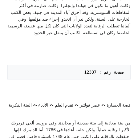
وكانت أهون ما تكون في هولندا وإنجلترا. وكانت صارمة في أكثر
المقاطعات السويسرية. وقد أحرق آباء المدينة في جنيف بعض الكتب
الخارجة على السنة، ولكن ندر أن اتخذوا إجراء ضد مؤلفيها. وفي
ألمانيا تعطلت الرقابة لتعدد الولايات التي كان لكل منها عقيدته الرسمية
الخاصة؛ وكان في استطاعة الكاتب أن ينتقل عبر الحدود
 صفحة رقم : 12337   

قصة الحضارة -> عصر فولتير -> تقدم العلم -> الأدباء -> البيئة الفكرية
من بيئة معادية إلى بيئة صديقة أو محايدة. وفي بروسيا ألغي فردريك
الأكبر الرقابة عملياً، ولكن خلفه أعادها في 1786. أما الدنمرك فإنها
احتفظت بالرقابة على الكتب حتى عام 1749 باستثناء فاصل قصير في