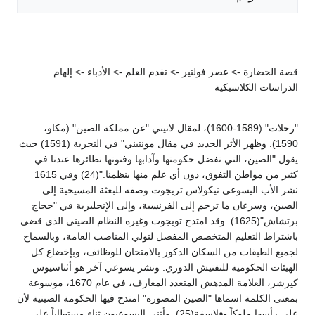
قصة الحضارة -> عصر فولتير -> تقدم العلم -> الأدباء -> إلهام
الدراسات الكلاسيكية
"رحلات" (1589-1600)، لمقال لاتيني "عن مملكة الصين" (مكاو،
1590). وظهر الأثر الجديد في مقال مونتيني" في التجربة (1591) حيث
يقول "الصين، التي تفضل حكومتها وآدابها وفنونها نظائرها عندنا في
كثير من مواطن التفوق، دون أي علم منها بنظمنا."(24) وفي 1615
نشر الأب اليسوعي نيكولاس تريجوت وصفه للبعثة المسيحية إلى
الصين، وسرعان ما ترجم إلى الفرنسية، وإلى الإنجليزية في "حجاج
برتشاش"(1625). وقد امتدح تويجوت وغيره النظام الصيني الذي قضى
باشتراط التعليم المتخصص المفصل لتولي المناصب العامة، وبالسماح
لجميع الطبقات من السكان الذكور بالامتحان للوظائف، وبإخضاع كل
الهيئات الحكومية للتفتيش الدوري. ونشر يسوعي آخر هو أثناسيوس
كيرشر، العلامة المدهش المتعدد المعارف، في عام 1670، موسوعة
بمعنى الكلمة اسماها "الصين المصورة" امتدح فيها الحكومة الصينية لأن
على رأسها ملوكاً -فلاسفة(25). وأثنى اليسوعيون ثناء مستطاباً على