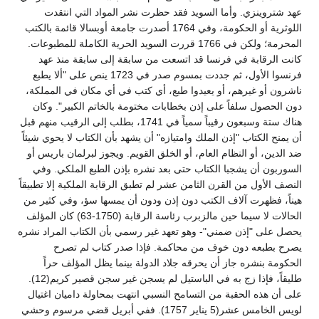
عهد شتروينزي. وأما السويد فقد حظرت نشر المواد التي انتقدت
اللوثرية أو الحكومة، وفي 1764 أصدرت جامعة أوبسالا قائمة بالكتب
المحرمة؛ ولكن في 1766 قررت السويد الحرية الكاملة للمطبوعات.
كانت الرقابة في فرنسا قد اتسعت من سابقة إلى سابقة منذ عهد
فرنسوا الأول، ثم جددت بمسوم صدر في 1723 ينص على "ألا يطبع
ناشرون أو غيرهم، أو يعيدوا طبع، أي كتب في أي مكان في المملكة،
دون الحصول سلفاً على إذن بخطابات مختومة بالخاتم الكبير". وكان
هناك ستة وسبعون رقيباً سمياً في 1741، بطلب إلى الرقيب منهم قبل
أن يمنح الكتاب "إذن الملك وامتيازه" أن يشهد بأن الكتاب لا يحوي شيئاً
ضد الدين، أو النظام العام، أو الخلق القويم. ويجوز لبرلمان باريس أو
السوربون أن يشجبا الكتاب حتى بعد نشره بإذن الطبع الملكي. وفي
النصف الأول من القرن الثامن عشر لم تطبق الرقابة الملكية إلا تطبيقاً
هيناً، فظهرت آلاف الكتب دون إذن ودون أن يمسها سؤ، وفي كثير من
الحالات لا سيما حين مالزبرب رئاسة الرقابة (1750-63) كان المؤلف
يحصل على "إذن ضمني"- وهو تعهد غير رسمي بأن الكتاب المراد نشره
يصرح بطبعه دون خوف من محاكمة. فإذا صدر كتاب لم تصرح
الحكومة بنشره جاز أن يحرقه جلاد الدولة بينما يظل المؤلف حراً
طليقاً، فإذا زج به في الباستيل لم يسجن غير سجن قصير كريم(12).
على أن هذه الحقبة من التسامح النسبي انتهت بمحاولة داميان اغتيال
لويس الخامس عشر(5 يناير 1757). ففي أبريل قضي مرسوم وحشي