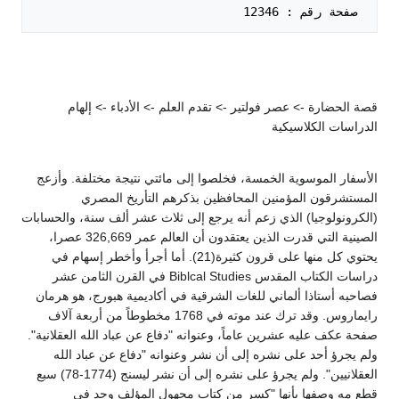
 صفحة رقم : 12346   

قصة الحضارة -> عصر فولتير -> تقدم العلم -> الأدباء -> إلهام
الدراسات الكلاسيكية
الأسفار الموسوية الخمسة، فخلصوا إلى مائتي نتيجة مختلفة. وأزعج
المستشرقون المؤمنين المحافظين بذكرهم التأريخ المصري
(الكرونولوجيا) الذي زعم أنه يرجع إلى ثلاث عشر ألف سنة، والحسابات
الصينية التي قدرت الذين يعتقدون أن العالم عمر 326,669 عصرا،
يحتوي كل منها على قرون كثيرة(21). أما أجرأ وأخطر إسهام في
دراسات الكتاب المقدس Biblcal Studies في القرن الثامن عشر
فصاحبه أستاذا ألماني للغات الشرقية في أكاديمية هبورج، هو هرمان
رايماروس. وقد ترك عند موته في 1768 مخطوطاً من أربعة آلاف
صفحة عكف عليه عشرين عاماً، وعنوانه "دفاع عن عباد الله العقلانية".
ولم يجرؤ أحد على نشره إلى أن نشر وعنوانه "دفاع عن عباد الله
العقلانيين". ولم يجرؤ على نشره إلى أن نشر ليسنج (1774-78) سبع
قطع مه وصفها بأنها "كسر من كتاب مجهول المؤلف وجد في