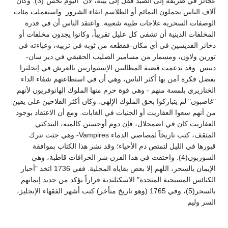
عجائز في طريقة إلى الصيد قفل إلى بيته، لأن "اليوم نحس"(3). وكان
آلاف الناس يحملون التمائم أو الطلاسم اتقاء الشرور. واستعملت مئات
الوصفات السحرية علاجات طبية شعبية. واعتقد الناس أن في قدرة
المخلفات الدينية أن تشفي كل عليل تقريباً، وكانوا يجدون مخلفات أو
ذخائر القديسين في أي مكان-فقطعه من ثوبه في ترييه، وعباءته في
تورين ولاون، ومسمار من مسامير الصليب الحقيقي في دير سان-
دنيس. وقد تدعمت قضية المطالبين الإستيواريين بالعرش في إنجلترا
بفضل فكرة آمن بها أكثر الناس، وهي أن في استطاعتهم شفاء الداء
الخنازيري بلمسة منهم - وهي قوة حرم منها الملوك الهانوفريون لأنهم
"غاصبون" لم يتباركوا بحق الملوك الإلهي. وكان أكثر الفلاحين على يقين
من أنهم سعوا العفاريت أو الجنيات في الغابات. ومع أن الاعتقاد بوجود
العفاريت كان في اضمحلال، فإن دوم أوجستن كالميه، البندكتي
المثقف، كتب تاريخاً لمصاصي الدماء Vampires- وهي جثث تترك
قبورها في الليل لتمتص دم الأحياء؛ وقد نشر هذا الكتاب بموافقة
السوربون(4). واختفت في هذا القرن شر الخرافات قاطبة، وهي
الإيمان بالسحر، اللهم إلا بعض بقاياه المحلية. ففي 1736 اتخذ "أحبار
الكنائس المسيحية المتحدة" الاسكتلندية قراراً يؤكد من جديد إيمانهم
بالسحر(5)، وفي 1765 (وهو تاريخ متأخر) كتب أشهر الفقهاء الإنجليز،
السر وليم