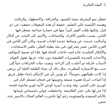
1- البيئة الفكرية
تعطل نمو المعرفة نتيجة للجمود، والخرافة، والاضطهاد، والرقابة،
وهيمنة الكنيسة على التعليم. حقيقة أن هذه المعوقات ضعفت عن ذي
قبل، ولكنها ظلت أقوى كثيراً منها في حضارة صناعية يضطر فيها
الناس، بسبب تنافس الأفراد، والجماعات، والأمم، إلى البحث عن أفكار
وأساليب جديدة، عن وسائط جديدة لغايات قديمة. وكان أكثر الناس في
القرن الثامن عشر يتحركون في بيئة بطيئة التغيّر، تكفي الاستجابات
والأفكار التقليدية عادة لسد حاجات الحياة فيها. فإذا لم تسمح المواقف
والأحداث الجديدة بالتفسيرات الطبيعية دون عناء، عزتها عقول العوام
لأسباب خارقة ثم أخلدت إلى الراحة. وبقيت مئات الخرافات جنباً إلى
جنب مع الاستنارة المطردة. مثال ذلك أن نساء الطبقة العليا كن يرتعن
إذا كانت طوالعهن نحوساً؟، أو يؤمن بأن في الإمكان إحياء طفل غريق
إذا أضاءت امرأة فقيرة شمعة وعومتها في فنجان لتشعل النار في
كوبري على السين. وقد وعدت أميرة كونتي الأبيه لورو بجاشية فخمة
إذا عثر لها على حجر القلاسفة. واحتفظت جولي دلبسيناس بإيمانها
بالأيام السعيدة والمشئومة رغم أنها عاشرت العالم الشاك دالامبير عدة
سنين.