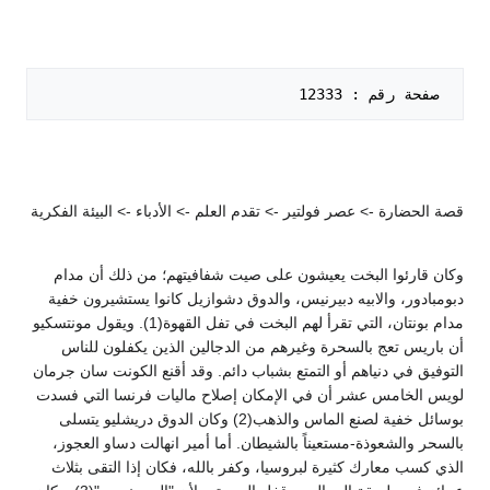
 صفحة رقم : 12333   

قصة الحضارة -> عصر فولتير -> تقدم العلم -> الأدباء -> البيئة الفكرية
وكان قارئوا البخت يعيشون على صيت شفافيتهم؛ من ذلك أن مدام
دبومبادور، والابيه دبيرنيس، والدوق دشوازيل كانوا يستشيرون خفية
مدام بونتان، التي تقرأ لهم البخت في تفل القهوة(1). ويقول مونتسكيو
أن باريس تعج بالسحرة وغيرهم من الدجالين الذين يكفلون للناس
التوفيق في دنياهم أو التمتع بشباب دائم. وقد أقنع الكونت سان جرمان
لويس الخامس عشر أن في الإمكان إصلاح ماليات فرنسا التي فسدت
بوسائل خفية لصنع الماس والذهب(2) وكان الدوق دريشليو يتسلى
بالسحر والشعوذة-مستعيناً بالشيطان. أما أمير انهالت دساو العجوز،
الذي كسب معارك كثيرة لبروسيا، وكفر بالله، فكان إذا التقى بثلاث