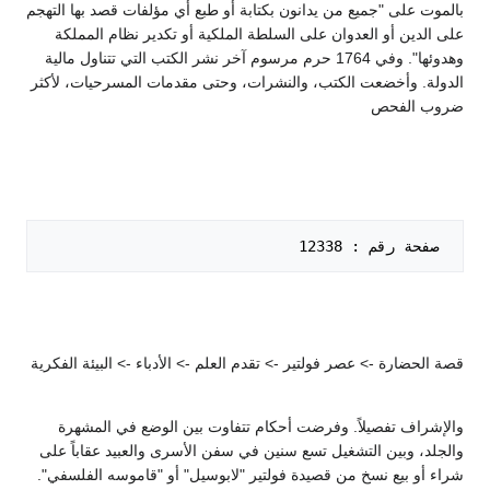
بالموت على "جميع من يدانون بكتابة أو طبع أي مؤلفات قصد بها التهجم
على الدين أو العدوان على السلطة الملكية أو تكدير نظام المملكة
وهدوئها". وفي 1764 حرم مرسوم آخر نشر الكتب التي تتناول مالية
الدولة. وأخضعت الكتب، والنشرات، وحتى مقدمات المسرحيات، لأكثر
ضروب الفحص
 صفحة رقم : 12338   

قصة الحضارة -> عصر فولتير -> تقدم العلم -> الأدباء -> البيئة الفكرية
والإشراف تفصيلاً. وفرضت أحكام تتفاوت بين الوضع في المشهرة
والجلد، وبين التشغيل تسع سنين في سفن الأسرى والعبيد عقاباً على
شراء أو بيع نسخ من قصيدة فولتير "لابوسيل" أو "قاموسه الفلسفي".