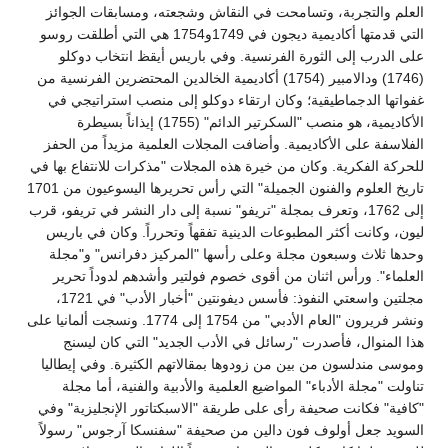
العلم والتجربة، وتسامحت في النقاش وشجعته، ومسابقات الجوائز
التي قدمتها أكاديمية ديجون في 1749و1754 هي التي أطلقت روسو
على الدرب إلى الثورة الفرنسية. وفي باريس أيقظ انتخاب دوكلو
(1746) ودالامبير (1754) أكاديمية الخالدين المحتضرين الفرنسية من
غفواتها الدجماطيقية؛ وكان ارتقاء دوكلو إلى منصب استراتيجي في
الأكاديمية، هو منصب "السكرتير الدائم" (1755) إيذاناً بسيطرة
الفلاسفة على الأكاديمية. وأضافت المجلات العلمية مزيداً من الحفز
للحركة الفكرية. وكان من خيرة هذه المجلات "مذكرات للانتفاع بها في
تاريخ العلوم والفنون الجميلة" التي رأس تحريرها اليسوعيون من 1701
إلى 1762، وتعرف بمجلة "تريفو" نسبة إلى دار النشر في تريفو، قرب
ليون، وكانت أكثر المطبوعات الدينية تفقهاً وتحرراً. وكان في باريس
وحدها ثلاث وسبعون مجلة وعلى رأسها "المركيز دفرانس" و"مجلة
العلماء". ورأس اثنان من أقوى خصوم فولتير وأشدهم لدوداً تحرير
مجلتين واسعتي النفوذ: فأسس ديفونتين "أخبار الأدب" في 1721،
ونشر فريرون "العام الأدبي" من 1754 إلى 1774. ونسجت ألمانيا على
هذا المنوال، فأصدرت "رسائل في الأدب الجديد" التي كان ليسنج
وموسى مندلسون من بين من زودوها بمقالاتهم الكثيرة. وفي إيطاليا
تناولت "مجلة الأدباء" المواضيع العلمية والأدبية والفنية، أما مجلة
"كافية" فكانت صحيفة رأى على طريقة "الاسبكتاتور الإنجليزية" وفي
السويد جعل أولوف فون دالين من صحيفة "سفنسكا آرجوس" رسولاً