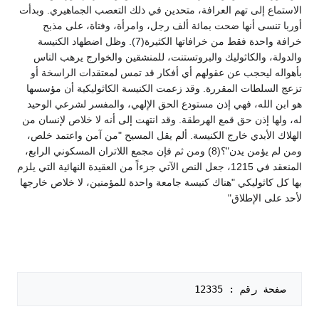
الاستماع إلى تهم العرافة، متحدين في ذلك التعصب الجماهيري. وبدأت
أوربا تنسى أنها ضحت بمائة ألف رجل، وامرأة، وفتاة، على مذبح
خرافة واحدة فقط من خرافاتها الكثيرة(7). وظل اضطهاد الكنيسة
والدولة، والكاثوليك والبروتستنت، للمنشقين والخوارج يرهب الناس
بأهواله ليحجب عن عقولهم أي أفكار قد تمس لمعتقدات الراسخة أو
تزعج السلطات المقررة. وقد زعمت الكنيسة الكاثوليكية أن مؤسسها
هو ابن الله، فهي إذن مستودع الحق الإلهي، والمفسر لشرعي الوحيد
له، ولها إذن حق قمع الهرطقة. وقد انتهت إلى أنه لا خلاص لإنسان من
الهلاك الأبدي خارج الكنيسة. ألم يقل المسيح "من آمن واعتمد خلص،
ومن لم يؤمن يدن"؟(8) ومن ثم فإن مجمع اللاتران المسكوني الرابع،
المنعقد في 1215، جعل النص الآتي جزءاً من العقيدة النهائية التي يلزم
بها كل كاثوليكي "هناك كنيسة جامعة واحدة للمؤمنين، لا خلاص خارجها
لأحد على الإطلاق"
 صفحة رقم : 12335   
