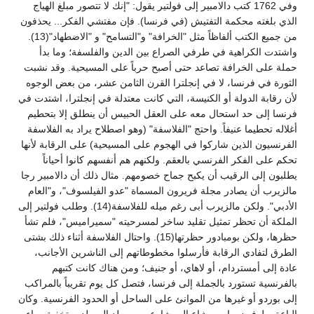
وفي 1762 كتب دالامبير إلى فولتير يقول: "إنك لا تتصور مبلغ الهياج
الذي بلغته محكمة التفتيش (في فرنسا). فإن مفتشي الفكر... يحذفون
من جميع الكتب ألفاظاً مثل "الخرافة" و"التسامح" و "الاضطهاد"(13).
واشتدت الكراهية في طرفي الصراع بين الدين والفلسفة؛ وما بدأ
حملة على الخرافة تصاعد حتى أصبح حرباً على المسيحية. وقد نشبت
الثورة في فرنسا، لا في إنجلترا القرن الثامن عشر، من بعض الوجوه
لأن رقابة الدولة أو الكنيسة، التي كانت معتدلة في إنجلترا، اشتدت في
فرنسا إلى حد استحال معه على العقل الحبيس أن ينطلق إلا بتحطيم
أغلاله تحطيما عنيفاً. واحتج "الفلاسفة" (وهو اصطلاح يراد به الفلاسفة
الفرنسيون الذين شاركوا في الهجوم على المسيحية) على الرقابة لأنها
تحكم على الفكر الفرنسي بالعقم. ولكنهم هم أنفسهم كانوا أحياناً
يطلبون إلى الرقيب أن يكبح جماح خصومهم. مثال ذلك أن دالامبير رجا
مالزيرب أن يصادر مجلة فريرون المسماة "عدو الفيلسوف"، و"العام
الأدبي". ولكن مالزيرب أبى رغم ميله للفلاسفة(14). وطلب فولتير إلى
الملكة أن تحظر تمثيل تقليد ساخر لمسرحيته "سميراميس"، فلم تشأ
حظرها، ولكن بومبادور حظرتها(15). واحتال الفلاسفة أثناء ذلك بشتى
الطرق لتفادي الرقابة فأرسلوا مخطوطاتهم إلى الناشرين الأجانب،
عادة إلى أمستردام، أو لاهاي، أو جنيف؛ ومن هناك كانت كتبهم
بالفرنسية تستورد بالجملة إلى فرنسا، فتصل كل يوم تقريباً بالمراكب
إلى بوردو أو غيرها من الموانئ على الساحل أو الحدود الفرنسية. وكان