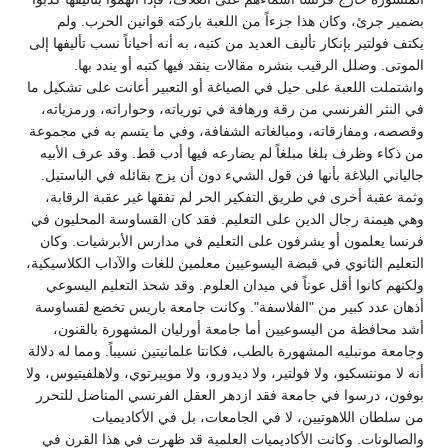
بضمير جرئ، وكان هذا جزءاً من اللعبة باركته قوانين الحرب. ولم
يكتف فولتير بإنكار تأليف العديد من كتبه، به أنه أحياناً نسب تأليفها إلى
الموتى. وضلل الرقيب بنشره مقالات ينقد فيها كتبه أو يندد بها.
واشتملت اللعبة على حيل في الصياغة أو التعبير أعانت على تشكيل ما
في النثر الفرنسي من رقة ورهافة في تورياته، وحواراته، ورمزياته،
وقصصه، ومفارقاته، ومبالغاته الشفافة، وفي ما يتسم به في مجموعة
من ذكاء وظرف بلغا مبلغاً لم يضارعه فيها أدب قط. وقد عرف الأبيه
جالياني البلاغة بأنها فن قول الشيء دون أن يزج بقائله في الباستيل.
وثمة عقبة أخرى في طريق التفكير الحر لم تفقها غير عقبة الرقابة،
وهي هيمنة رجال الدين على التعليم. فقد كان القساوسة المحليون في
فرنسا يعلمون أو يشرفون على التعليم في مدارس الأبرشيات. وكان
التعليم الثانوي في قبضة اليسوعيين معلمين للغات والآداب الكلاسيكية،
ولكنهم كانوا أقل عوناً في ميدان العلوم. وقد شحذ التعليم اليسوعي
أذهان عدد كبير من "الفلاسفة". وكانت جامعة باريس تخضع لقساوسة
أشد محافظة من اليسوعيين أما جامعة أورليان المشهورة بالقنون،
وجامعة مونبليه المشهورة بالطب، فكانتا علمانيتين نسيباً. ومما له دلالة
أنه لا مونتسكيو، ولا فولتير، ولا ديدورو، ولا موييرتوي، ولاهلفيتيوس، ولا
بوفون، درسوا في جامعة فقد ازدهر العقل الفرنسي المناضل للتحرر
من سلطان اللاهوتيين، لا في الجامعات، بل في الأكاديميات
والصالونات. وكانت الأكاديميات العلمية قد ظهرت في هذا القرن في