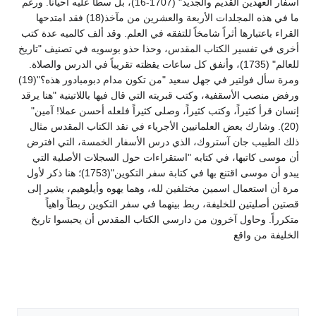
أسفار العهدين القديم والجديد" (1707-16)، بل سطا عليه أحياناً. ورغم
ما في هذه المجلدات الأربعة والعشرين من مآخذ(18) فقد امتدحها
القراء باعتبارها أثراً شامخاً للتفقه في العلم. وقد ألف كالميه عدة كتب
أخرى في تفسير الكتاب المقدس، وحذا حذو بوسويه في تصنيف "تاريخ
للعالم" (1735)، وأنفق كل ساعات يقظته تقريباً في الدرس والصلاة.
ومرة سأل فولتير في جهل سعيد "من تكون مدام دبومبادور هذه؟"(19)
ورفض منصب الأسقفية، وكتب قبريته التي قال فيها باللاتينية "هنا يرقد
إنسان قرأ كثيراً، وكتب كثيراً، وصلى كثيراً فلعله أحسن عملا! آمين"
(20). وشارك بعض العلمانيين الأجرياء في نقد الكتاب المقدس مثال
ذلك الطبيب جان آستروك، الذي درس الأسفار الخمسة، التي افترض
أن موسى كاتبها، في كتابه "استقراءات حول السجلات الأصلية التي
يبدو أن موسى اقتنع بها في كتابة سفر التكوين"(1753)؛ هنا ذكر لأول
مرة أن استعمال اسمين مختلفين لله، وهما يهوه وأيلوهيم، يشير إلى
قصتين أصليتين للخليفة، ربط بينهما في سفر التكوين ربطاً واهياً
متكرراً. وحاول آخرون من دارسي الكتاب المقدس أن يحبسوا تاريخ
الخليفة من واقع