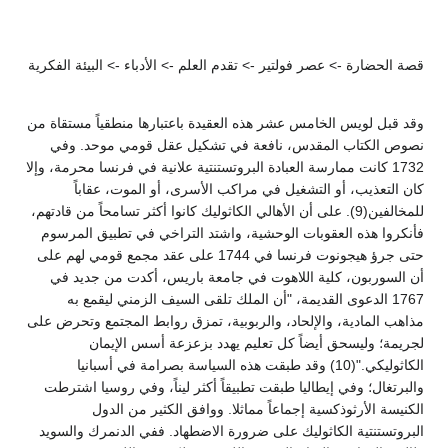
قصة الحضارة -> عصر فولتير -> تقدم العلم -> الأدباء -> البيئة الفكرية
وقد قبل لويس الخامس عشر هذه العقيدة باعتبارها منطقياً مستقاة من
نصوص الكتاب المقدس، نافعة في تشكيل عقل قومي موحد. وفي
1732 كانت ممارسة العبادة البروتستنتية علانية في فرنسا محرمة، وإلا
كان التعذيب، أو التشغيل في مراكب الأسرى، أو الموت، عقاباً
للمخالفين(9). على أن الأهالي الكاثوليك كانوا أكثر تسامحاً من قادتهم،
فأنكروا هذه العقوبات الوحشية، واشتد التراخي في تطبيق المرسوم
حتى جرؤ هيجونوت فرنسا في 1744 على عقد مجمع قومي لهم على
أن السوربون، كلية اللاهوت في جامعة باريس، أكدت من جديد في
1767 الدعوى القديمة، "أن الملك تلقى السيف الزمني ليقمع به
مذاهب المادية، والإلحاد، والربوبية، تمزق روابط المجتمع وتحرض على
لجريمة؛ وليسحق أيضاً كل تعليم يهدد بزعزعة أسس الإيمان
الكاثوليكي."(10) وقد طبقت هذه السياسة بصرامة في أسبانيا
والبرتغال؛ وفي إيطاليا طبقت تطبيقاً أكثر ليناً، وفي روسيا اشترطت
الكنيسة الأرثوذكسية إجماعاً مماثلا. ووافق الكثير من الدول
البروتستنتية الكاثوليك على ضرورة الاضطهاد. ففي الدنمرك والسويد