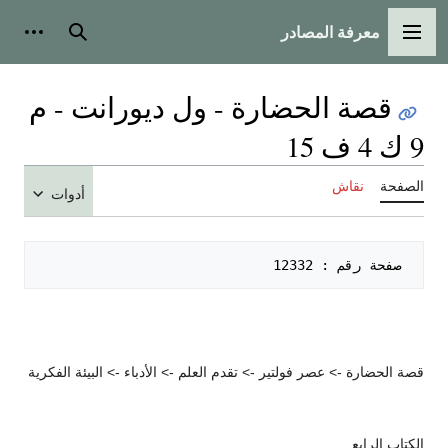
معرفة المصادر
القائمة الرئيسية
بحث
أدوات
قصة الحضارة - ول ديورانت - م
9 ك 4 ف 15
الصفحة
نقاش
أدوات
 صفحة رقم : 12332   

قصة الحضارة -> عصر فولتير -> تقدم العلم -> الأدباء -> البيئة الفكرية
الكتاب الرابع