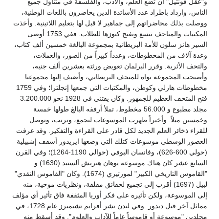
و"عقل فونتيل" أن تضع العلم، والأدب، والفلسفة في متناول جميع
الناس، وازداد باطراد عدد الأساتذة الذين يحاضرون باللغات الوطنية،
ووصلت بذلك محاضراتهم إلى جماهير لا قبل لها بتعليم اللاتينية. وأخذت
المكتبات والمتاحف تتسع وتفتح كنوزها للطلاب. ففي 1753 أوصى
السير هانز سلون للأمة البريطانية بمجموعة البالغة خمسين ألف كتاب،
وعدة آلاف من المخطوطات، وعدداً كبيراً من الصور، والعملات،
والتحف الأثرية. وقرر البرلمان تعويض ورثته بعشرين ألف جنيه،
وأصبحت المجموعة نواة للمتحف البريطاني، وأضيف إليها مجموعتا
مخطوطات هارلي وكوطن، والمكتبات التي جمعها إنجلترا؛ وفي 1759
فتح المتحف العظيم للجمهور. وكان يقتني في 1928 نحو 3.200.000
مجلد مطبوع و 56.000 مخطوط، تملأ أرففه البالغ طولها خمسة
وخمسين ميلاً. وأخيراً ظهرت الموسوعات لتجمع، وترتب، وتوصل
للقراء ذخائر العلم الجديد لكل قادر على القراءة والتفكير. وقد عرفت
العصور الوسطى موسوعات كتلك التي وضعها ايزيدور أسقف إشبيلية
(حولي 600-626)، وفانسان البوفي (حوالي 1190-1264)؛ وفي القرن
السابع عشر كان هناك موسوعة يوهان هنريش آلستيد (1630) و
"القاموس التاريخي الكبير" لمورتيري (1674). وكان "القاموس النقدي"
لبيل (1697) أقرب إلى تجميع لحقائق مقلقة، ونظريات موحية، منه
إلى الموسوعة، ولكن تأثيره على فكر أوربا المثقفة فاق تأثير أي مؤلف
مماثل آخر قبل ديدور. وفي لندن نشر أفرايم تشيمبرز عام 1728، في
مجلدين "موسوعة أو قاموساً عاماً للآداب والعلوم". وقد أسقط منه