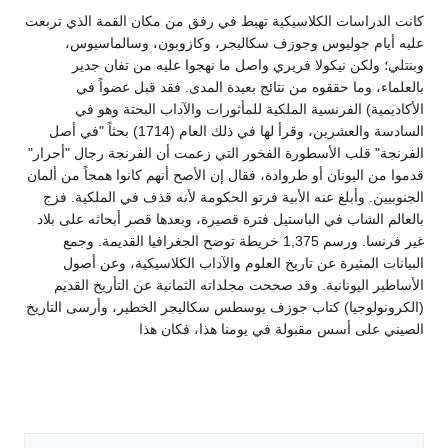
كانت الدراسات الكلاسيكية تهبط في رفق من مكان القمة الذي تربعت
عليه أيام جوليوس وجوزف سكاليجر، وكازوبون، وسالماسيوس،
وبنتلي؛ ولكن نيكولا فريري واصل ما نهجوا عليه من تفان جدير
بالعلماء، وما حققوه من نتائج بعيدة المدى. فقد قبل عضواً في
الأكاديمية) الفرنسية الملكية للمأثورات والآداب البحتة وهو في
السادسة والعشرين، وقرأ لها في ذلك العام (1714) بحثاً "في أصل
الفرنجة" قلب الأسطورة الفخور التي زعمت أن الفرنجة رجال "أحرار"
قدموا من اليونان أو طروادة، فقال إن الأصح أنهم كانوا همجاً من ألمان
الجنوبيين. وأبلغ عنه الأبية فرتو الحكومة لأنه قذف في الملكية. فزج
بالعالم الشاب في الباستيل فترة قصيرة، وبعدها قصر أبحاثه على بلاد
غير فرنسا. ورسم 1,375 خريطة توضح الجغرافيا القديمة. وجمع
البيانات المثيرة عن تاريخ العلوم والآداب الكلاسيكية، وعن أصول
الأساطير اليونانية. وقد صححت مجلداته الثمانية عن التأريخ القديم
(الكرونولوجيا) كتاب جوزف يوسطس سكاليجر الخطير، وأرسى التاريخ
الصيني على أسس مقبولة في يومنا هذا، فكان هذا