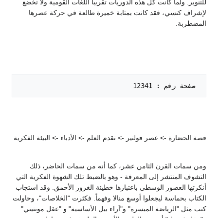
للتنوير. ولما كانت كل هذه الدوريات تقريباً اللغات القومية ولا تخضع
لإشراف كنسي، فقد كانت بمثابة خميرة طالعة في حركة عصرها
المضطربة.
 صفحة رقم : 12341   

قصة الحضارة -> عصر فولتير -> تقدم العلم -> الأدباء -> البيئة الفكرية
ومن سمات القرن الثامن عشر، كما أنه من سمات الحاضر، ذلك
التشوف المنتشر إلى المعرفة - وهو بالضبط تلك الشهوة الفكرية التي
أنكرتها العصور الوسطى باعتبارها خطيئة الغرور الأحمق. وقد استجاب
الكتاب بحماسة ليجعلوا أوسع منالا وفهماً. فكثرت "الخلاصات"، وحاولت
كتب مثل "الرياضة الميسرة" و"آراء بيل الأساسية" و "عقل مونتيني"