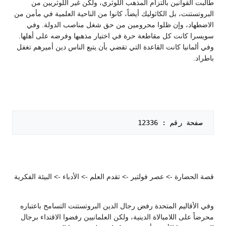
طالبت القوانين بالتزام المذهب اللوثري، ولكن غير اللوثريين من
البروتستنت، بل الكاثوليك أيضاً، كانوا من الناحية العلمية في مأمن من
الاضطهاد، وإن ظلوا محرومين من حق شغل مناصب الدولة. وفي
سويسرا كانت كل مقاطعة حرة في اختيار مذهبها وفرضه على أهلها.
وفي ألمانيا كانت القاعدة التي تقضي بأن يتبع الناس دين أميرهم تغفل
باطراد.
 صفحة رقم : 12336   

قصة الحضارة -> عصر فولتير -> تقدم العلم -> الأدباء -> البيئة الفكرية
وفي الأقاليم المتحدة رفض رجال الدين البروتستنت التسامح باعتباره
محرضاً على اللامبالاة الدينية، ولكن العلمانيين رفضوا الاقتداء برجال