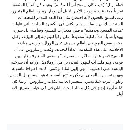
فولفتبوتل" (حيث كان ليسنج أميناً للمكتبة). وهبت كل ألمانيا المثقفة
تقريباً محتجة إلا فردريك الأكبر. لا بل أن يوهان زملر، العالم المتحرر،
رمى ليسنج بالجنون لأنه احتضن مثل هذا النقد المدمر للمعتقدات
السنية. ذلك أن رايماروس لم يكتف في الكسرة السابعة التي تناولت
"هدف المسيح وتلاميذه" برفض معجزات المسيح وقيامته، بل صوره
يهودياً شاباً، جاداً، لطيفاً مخدوعاً، ظل وفياً لليهودية إلى النهاية، وقبل
معتقد بعض اليهود بأن العالم مشرف على الزوال، وأرسى مبادئه
الأخلاقية على هذه المقدمة إعداداً للحدث. وذهب رايماروس إلى أن
المسيح فسر عبارة "ملكوت السموات" بالمعنى المتعارف عليه بين
قومه، وهو ملك آت لليهود المحررين من روما(22). وزعم أن صرخته
اليائسة على الصليب "إلهي إلهي لماذا تركتني" كانت اعترافاً بناسوته
وبهزيمته. وبهذا المعنى لم يكن مفتتح المسيحية هو المسيح بل الرسل.
ويقول ألبرت شقايتسر، المفسر العلامة لكتاب رايماروس، "ربما كان
كتابه أروع إنجاز في كل مسار البحث التاريخي في حياة المسيح، لأنه
أول