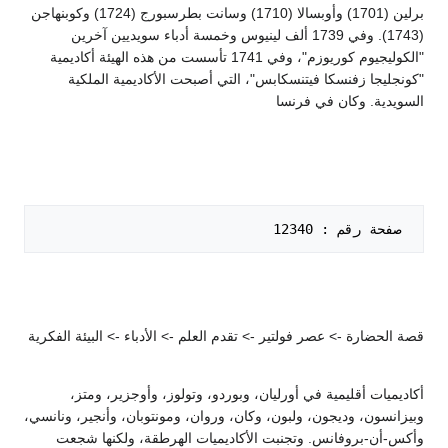
برلين (1701) وأوبسالا (1710) وسانت بطرسبورج (1724) وكوبنهاجن
(1743). وفي 1739 ألف لينيوس وخمسة أدباء سويديين آخرين
"الكوليجيوم كوريوزم"، وفي 1741 تأسست من هذه الهيئة أكاديمية
"كونجليجا زفنسكا فيتنسكابس"، التي أصبحت الأكاديمية الملكية
السويدية. وكان في فرنسا
 صفحة رقم : 12340   

قصة الحضارة -> عصر فولتير -> تقدم العلم -> الأدباء -> البيئة الفكرية
أكاديميات أقليمية في أورليان، وبوردو، وتولوز، وأوجزير، ومتز،
وبيزانسون، وديجون، ولبون، وكان، وروان، ومونتوبان، وأنجير، ونانسي،
وأكس-أن-بروفانس. وتجنبت الأكاديميات الهرطقة، ولكنها شجعت