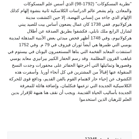
"نظرية المسكوكات" (1792-98) الذي أسس علم المسكوكات
والمعادن. ولم يشعر عالم الدراسات الكلاسكية ثانية بنشوة إلهام كذلك
الإلهام الذي جاءه من إنساني النهضة، إلا حين اكتشفت مدينة
هركولانيوم. ففي 1738 كان عمال يضعون أساس بيت للصيد يبني
لشارل الرابع ملك نابلي، فكشفوا بطريق الصدفة عن أطلال
هركولانيوم، وفي 1748 أظهر فحص مبدئي بعض الأبنية المذهلة لمدينة
يومبي التي طمرها هي أيضاً ثوران فيزوف في 79 م. وفي 1752
استنفذت المعابد الفخمة التي بناها المستعمرون اليونان في بيستوم في
غياهب القرون المظلمة. وقد رسم الحفار الكبير بيرانيزي معابد بومبي
وقصورها وتماثيلها التي أخرجتها الحفائر على محفورات وجدت النسخ
المنقولة عنها إقبالاً من المشترين في كل أنحاء أوربا. وأسفرت هذه
الكشوف عن إحياء حار لاهتمام القوم بالفن القديم، ودافع قوى للحركة
الكلاسيكية الجديدة التي تزعمها فنكلمان، وإضافة هائلة للمعرفة
الجديدة بأساليب الحياة القديمة. ويجب أن نقف هنا هنيهة للإقرار بدين
العلم للرهبان الذين استخدموا