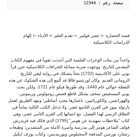
 صفحة رقم : 12344   

قصة الحضارة -> عصر فولتير -> تقدم العلم -> الأدباء -> إلهام
الدراسات الكلاسيكية
واحداً من مئات الوخزات العلمية التي أحدثت تقوياً في مفهوم الكتاب
المقدس للتاريخ: ووجهت ضربة مماثلة للخرافات الكلاسيكية حين قرأ
بوبي على الأكاديمية (1722) بحثاً يتشكك في رواية ليفي للتاريخ
الروماني القديم. وكان لورنتسو فاللا قد ألمع إلى هذه الشكوك عن هذه
النقطة حوالي عام 1440، وقد طورها فيكو عام 1721، ولكن بحث
بوبي المستفيض سخف بشكل قاطع قصص رومولوس وريموس،
والهوراشين، والكورياتيين، باعتبارها مجرد أساطير؛ ومهد الطريق لعمل
بارتولد نيبور في القرن التاسع عشر. ولا تدخل الكتب التالية تماماً في
النطاق الزمني لهذا الفصل، مع انتمائها إلى القرن الثامن عشر، وهي
كتاب "ملاحظات تمهيدية عن هومر" (1795) الذي فكك فيه فريدرش
فولف الشاعر هومر إلى مدرسة وأسرة كاملة من المنشدين؛ وطبعات
رتشارد بورسن المدققة لأسخيلوس ويوربيديس، وكتاب يوزف ايكيل