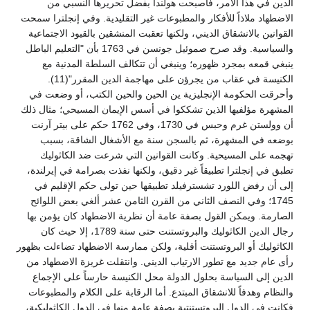
الدين في هذا الأمر، فأصبحت هولندا بفضل تحريرها النسبي من
الاضطهاد ملاذاً للأفكار والمطبوعات غير التقليدية. وفي إنجلترا سمحت
القوانين بالانشقاق الديني، ولكنها تعقبت المنشقين بالقيود الاجتماعية
والسياسية. وقد صرح صموئيل جونسن في 1763 بأن "التعليم الباطل
ينبغي قمعه بمجرد ظهوره؛ وينبغي أن تتكالف السلطة المدنية مع
الكنيسة في عقاب من يجرؤن على مهاجمة الدين المقرر"(11).
وأحرقت الحكومة الإنجليزية ين الحين والحين الكتب، أو وضعت في
المشهرة مؤلفيها الذين تشككوا في أسس الإيمان المسيحي؛ مثال ذلك
أن وولستن غرم وحبس في 1730، وفي 1762 حكم على بيتر آرنت
بوضعه في المشهرة، ثم بالسجن سنة مع الأشغال الشاقة، بسبب
تهجمه على المسيحية. وكانت القوانين التي شرعت ضد الكاثوليك
تطبق في إنجلترا تطبيقاً غير دقيق، ولكنها نفذت بصرامة في إيرلندة،
إلى أن رفض اللورد تشسترفيلد تطبيقها حين تولى حكم الإقليم في
1745؛ وفي النصف الثاني من القرن الثامن عشر ألغي بعض اللوائح
الصارمة. ويمكن القول بصفة عامة أن نظرية الاضطهاد كان يؤمن بها
رجال الدين الكاثوليك والبروتستنت حتى سنة 1789، إلا حيث كان
الكاثوليك أو البروتستنت أقلية، ولكن ممارسة الاضطهاد تضاءلت بظهور
رأى عام جديد مع تطور الارتياب الديني. وانتقلت غريزة الاضطهاد من
الدين إلى السياسة بحلول الدولة محل الكنيسة حارساً على الإجماع
والنظام وهدفاً للانشقاق المبتدع. أما الرقابة على الكلام والمطبوعات
فكانت في الدول البروتستنتية بصفة عامة منها في الدول الكاثوليكية،