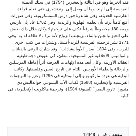
فقد انخرط وهو في الثالثة والعشرين (1754) في سلك الحملة
الفرنسية إلى الهند. وما أن وصل إلى بوندتشيري حتى تعلم قراءة
الفارسية الحديثة، وفي شاندرناجور درس السنسكريتية، وفي صورات
أقنع كاهناً برتيا بأن يعلمه البهلوية والزندية. وفي 1762 عاد إلى باريس
ومعه 180 مخطوطاً شرقياً عكف على ترجمتها؛ وكان خلال ذلك يعيش
على الخبز والجبن والماء، ويتجنب الزواج لأنه ترف لا طاقة له به. وفي
1771 نشر ترجمته الفرنسية للزند-أفستا، وشذرات من كتب أخرى
للبرت، وفي 1804 أصدر "الأوبانيشادات". وقد شارك الوعي بالديانات
والنواميس الأخلاقية غير المسيحية، ببطئ، في تقويض دجماطيقية
العقائد الأوربية. وكان أبعد هذه الإلهامات العرقية أثراً إماطة المرسلين
والرحالة والعلماء الأوربيين اللثام عن تاريخ الصين وفلسفتها. وكانت
البداية هي عودة ماركو بولو إلى البندقية في 1295؛ وعززتها الترجمات
الفرنسية والإنجليزية (1588) لكتاب الأب اليسوعي خوانذاليس دي
مندوزا "تاريخ الصين" (لشبونة 1584)، وترجمة هاكلويت الإنجليزية، في
كتابه
 صفحة رقم : 12348   
