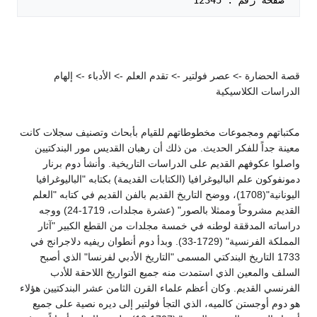
 صفحة رقم : 12345   

قصة الحضارة -> عصر فولتير -> تقدم العلم -> الأدباء -> إلهام
الدراسات الكلاسيكية
مكتباتهم ومجموعات مخطوطاتهم للقيام بأبحاث وتصنيف سجلات كانت
معينة جداً للفكر الحديث. من ذلك أن رهبان القديس مور البندكتيين
واصلوا عكوفهم القديم على الدراسات التاريخية. وأنشأ دوم برنار
دمونفوكون علم الباليوغرافيا (الكتابات القديمة) بكتابه "الباليوغرافيا
اليونانية"(1708)، ووضح التاريخ القديم بالفن القديم في كتابه "العلم
القديم مشروحاً وممثلا بالصور" (عشرة مجلدات، 1719-24) ووجه
دراساته المدققة لوطنه في خمسة مجلدات من القطع الكبير "آثار
المملكة الفرنسية" (1729-33). وبدأ دوم أنطوان ريفيه دلاجرانج في
1733 التاريخ البندكتي المسمى "التاريخ الأدبي لفرنسا" الذي أصبح
السلف والمعين الذي استمدت منه جميع التواريخ اللاحقة للأدب
الفرنسي القديم. وكان أعظم علماء القرن الثامن عشر البندكتيين هؤلاء
هو دوم أوجستن كالميه، الذي التجأ فولتير إلى ديره نصية على جميع