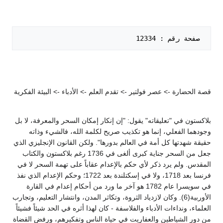
 صفحة رقم : 12334   

قصة الحضارة -> عصر فولتير -> تقدم العلم -> الأدباء -> البيئة الفكرية
بلاكستون في "تعليقاته" يقول: "إن إنكار إمكان السحر والمعرفة، لا بل
وجودهما الفعلي، إنما هو تكذيب صريح لكلمة الله، فالشيء وذاته
حقيقة شهدتها كل أمة في العالم بدورها". ولكن القانون الإنجليزي الذي
جعل من السحر جناية كبرى ألغى في 1736 رغم بلاكستون والكتاب
المقدس. ولم يرد ذكر لأي حكم بالإعدام عقاباً على تهمة السحر لا في
فرنسا بعد 1718، ولا في إسكتلندة بعد 1722؛ وحكم الإعدام الذي نفذ
في سويسرا عام 1782 هو آخر ما ورد من أحكام إعدام في القارة
الأوربية(6). وكان لازدياد الثروة، وتكاثر المدن، وانتشار التعليم، وتجارب
العلماء، ونداءات الأدباء والفلاسفة - كان لهذا أثره في الحد شيئاً فشيئاً
من دور الشياطين والعفاريت في حياة الناس وتفكيرهم، ورفض القضاة