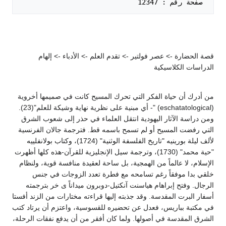
 صفحة رقم : 12347   

قصة الحضارة -> عصر فولتير -> تقدم العلم -> الأدباء -> إلهام
الدراسات الكلاسيكية
من أدرك أن حياة الفكر التي تحرك المسيح كانت في صميمها أخروية
(eschatatological) "- أي مبنية على نظرية نهاية وشيكة للعلم"(23).
ومن دراسة الآثار اليهودية انتقل العلماء في حذر إلى شعوب الشرق
التي رفضت المسيح أو لم تسمح باسمه قط. فترجمة جالان الفرنسية
لألف ليلة بورينيه "تاريخ الفلسفة الوثنية" (1724)، وكتاب بولانفلييه
"حية محمد" (1730)، وترجمة سيل الإنجليزية للقرآن-هذه كلها أظهرت
الإسلام، لا عالماً من الهمجية، بل ساحة لعقيدة منافسة قوية، ولنظام
خلقي بدا موفقاً رغم تسامحه مع فطرة تعدد الزوجات في جنس
الرجال. وفتح إبراهام هياسنت آنكتيل-دوبرون ميداناً ى خر بترجمته
أسفار البرت المقدسة. وقد جذبته إليها قراءته مختارات من الزند أفستا
في مكتبة بباريس، فعدل عن تحضيره للقسوسية، واعتزم أن يرتاد كتب
الشرق المقدسة في أصولها. ولما كان أفقر من أن يدفع نفقات الرحلة،