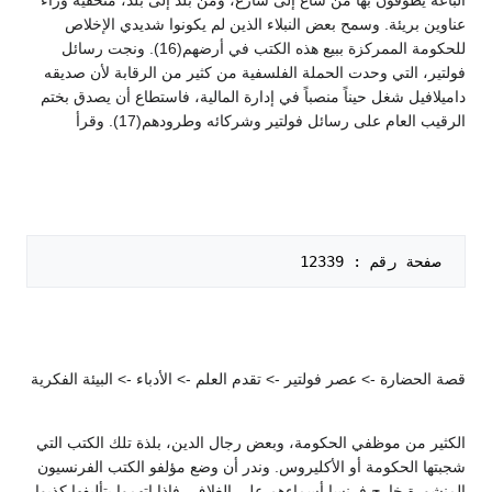
الباعة يطوفون بها من شاع إلى شارع، ومن بلد إلى بلد، متخفية وراء
عناوين بريئة. وسمح بعض النبلاء الذين لم يكونوا شديدي الإخلاص
للحكومة الممركزة ببيع هذه الكتب في أرضهم(16). ونجت رسائل
فولتير، التي وحدت الحملة الفلسفية من كثير من الرقابة لأن صديقه
داميلافيل شغل حيناً منصباً في إدارة المالية، فاستطاع أن يصدق بختم
الرقيب العام على رسائل فولتير وشركائه وطرودهم(17). وقرأ
 صفحة رقم : 12339   

قصة الحضارة -> عصر فولتير -> تقدم العلم -> الأدباء -> البيئة الفكرية
الكثير من موظفي الحكومة، وبعض رجال الدين، بلذة تلك الكتب التي
شجبتها الحكومة أو الأكليروس. وندر أن وضع مؤلفو الكتب الفرنسيون
المنشورة خارج فرنسا أسماءهم على الغلاف، فإذا اتهموا بتأليفها كذبوا