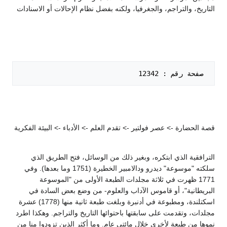
التاريخ، والتراجم، والجغرفيا، ولكنه بفضل نظام الإحالات أو الاسنادات
 صفحة رقم : 12342   

قصة الحضارة -> عصر فولتير -> تقدم العلم -> الأدباء -> البيئة الفكرية
الترافقية الذي ابتكره، وبغير ذلك من الوسائل، فتح الطريق الذي
سلكته "موسوعة" ديدرو ودالامبير الخطيرة (1751 وما بعدها). وفي
1771 ظهرت في ثلاثة مجلدات الطبعة الأولى من "الموسوعة
البريطانية"، أو قاموس الآداب والعلوم- من وضع بعض السادة في
اسكتلندة، ومطبوعة في أدنبرة وبلغت طبعة ثانية منها (1778) عشرة
مجلدات، وتقدمت على سابقتها باحتوائها التاريخ والتراجم. وهكذا اطرد
نموها من طبعة لأخرى خلال مائتي عام. وما أكثر الذين تزودوا منا من