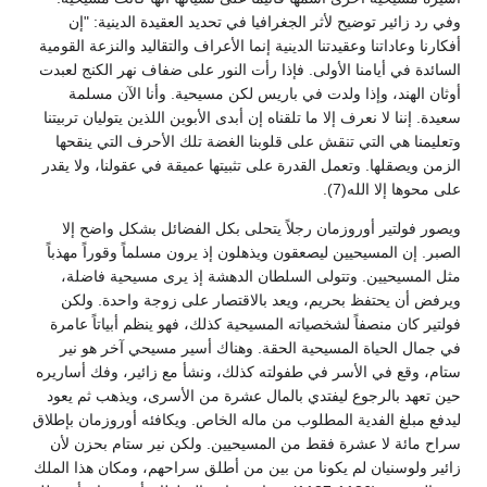
وفي رد زائير توضيح لأثر الجغرافيا في تحديد العقيدة الدينية: "إن
أفكارنا وعاداتنا وعقيدتنا الدينية إنما الأعراف والتقاليد والنزعة القومية
السائدة في أيامنا الأولى. فإذا رأت النور على ضفاف نهر الكنج لعبدت
أوثان الهند، وإذا ولدت في باريس لكن مسيحية. وأنا الآن مسلمة
سعيدة. إننا لا نعرف إلا ما تلقناه إن أبدى الأبوين اللذين يتوليان تربيتنا
وتعليمنا هي التي تنقش على قلوبنا الغضة تلك الأحرف التي ينقحها
الزمن ويصقلها. وتعمل القدرة على تثبيتها عميقة في عقولنا، ولا يقدر
على محوها إلا الله(7).
ويصور فولتير أوروزمان رجلاً يتحلى بكل الفضائل بشكل واضح إلا
الصبر. إن المسيحيين ليصعقون ويذهلون إذ يرون مسلماً وقوراً مهذباً
مثل المسيحيين. وتتولى السلطان الدهشة إذ يرى مسيحية فاضلة،
ويرفض أن يحتفظ بحريم، ويعد بالاقتصار على زوجة واحدة. ولكن
فولتير كان منصفاً لشخصياته المسيحية كذلك، فهو ينظم أبياتاً عامرة
في جمال الحياة المسيحية الحقة. وهناك أسير مسيحي آخر هو نير
ستام، وقع في الأسر في طفولته كذلك، ونشأ مع زائير، وفك أساريره
حين تعهد بالرجوع ليفتدي بالمال عشرة من الأسرى، ويذهب ثم يعود
ليدفع مبلغ الفدية المطلوب من ماله الخاص. ويكافئه أوروزمان بإطلاق
سراح مائة لا عشرة فقط من المسيحيين. ولكن نير ستام بحزن لأن
زائير ولوسنيان لم يكونا من بين من أطلق سراحهم، ومكان هذا الملك