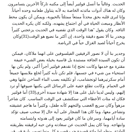
الحديث. وغالباً ما أنسل فولتير أيضاً إلى مكتبه تاركاً الآخرين يتسامرون.
وكان له هناك أدوات مائدته الخاصة به لأنه يتناول طعامه وحده أحياناً.
وإنا لنرى قلبه بحق محدثاً ممتعاً ممتلئاً بالحيوية، ويمكن أن يكون محط
الأنظار ومبعث الحياة في أي اجتماع يشهده، ولكنه كان يكره الحديث
التافه. وكان يقول "هذا الوقت الذي نقضيه في الحديث يزعجني كثيراً
ويجدر بنا ألا نضيع دقيقة واحدة، إن أكثر ما نضيع هو الوقت(31)وكان
يخرج أحياناً لصيد الغزال حباً في الرياضة.
وجدير بنا أن لا نصور الرفيقين الفيلسوفين على انهما ملاكان، فيمكن
أن تكون السيدة الجافة مستبدة بل قاسية بخيلة بعض الشيء عنيفة
مقترة مع خدمها وكانت تحتج إذا نقدهم فولتير أجراً أكبر، ولم يكن بها
استحياء من شيء في جسمها، فلم تكن تأبه كثيراً لخلع ملابسها جميعاً
أمام سكرتيرهما لونجشامب، أو تكليفه بصب الماء الساخن عليها وهي
في الحمام. وكانت تطلع خفية على الرسائل التي يكتبها ضيوفها أو ترد
إليهم، وليس لدينا دليل على هذا إلا شهادة سيدة أخرى(33) أما فولتير
فكان له مئات الأخطاء التي ستكتشف في الوقت المناسب. كان شاعراً
مزهواً وكان سريع الغضب والتجهم كأنه طفل، وكثيراً ما هاجم عشيقته
وتشاجر معها، وما كان هذا الشجار على أية حال إلا سحب صيف تؤكد
سادة أيامهما، وسرعان ما كان فولتير يعود إلى هدوئه وابتسامته
وابتهاجه. وما كان يمل الحديث عن سعادته وعن حبه لرفيقته بطريقته
الهادئة. ونظم لها مائة قصيدة حب قصيرة كل منها تصوير بارع في فن