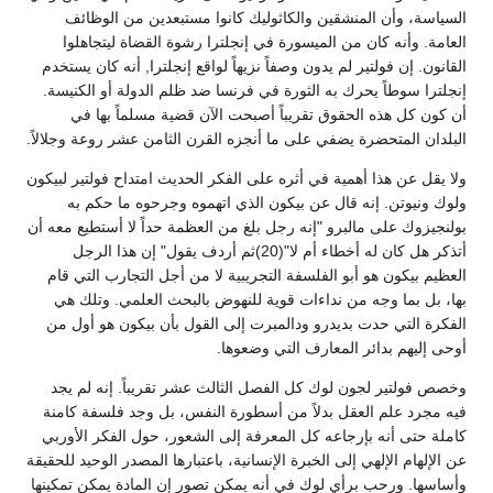
السياسة، وأن المنشقين والكاثوليك كانوا مستبعدين من الوظائف
العامة. وأنه كان من الميسورة في إنجلترا رشوة القضاة ليتجاهلوا
القانون. إن فولتير لم يدون وصفاً نزيهاً لواقع إنجلترا, أنه كان يستخدم
إنجلترا سوطاً يحرك به الثورة في فرنسا ضد ظلم الدولة أو الكنيسة.
أن كون كل هذه الحقوق تقريباً أصبحت الآن قضية مسلماً بها في
البلدان المتحضرة يضفي على ما أنجزه القرن الثامن عشر روعة وجلالاً.
ولا يقل عن هذا أهمية في أثره على الفكر الحديث امتداح فولتير لبيكون
ولوك ونيوتن. إنه قال عن بيكون الذي اتهموه وجرحوه ما حكم به
بولنجيزوك على مالبرو "إنه رجل بلغ من العظمة حداً لا أستطيع معه أن
أتذكر هل كان له أخطاء أم لا"(20)ثم أردف يقول" إن هذا الرجل
العظيم بيكون هو أبو الفلسفة التجريبية لا من أجل التجارب التي قام
بها، بل بما وجه من نداءات قوية للنهوض بالبحث العلمي. وتلك هي
الفكرة التي حدت بديدرو ودالمبرت إلى القول بأن بيكون هو أول من
أوحى إليهم بدائر المعارف التي وضعوها.
وخصص فولتير لجون لوك كل الفصل الثالث عشر تقريباً. إنه لم يجد
فيه مجرد علم العقل بدلاً من أسطورة النفس، بل وجد فلسفة كامنة
كاملة حتى أنه بإرجاعه كل المعرفة إلى الشعور، حول الفكر الأوربي
عن الإلهام الإلهي إلى الخبرة الإنسانية، باعتبارها المصدر الوحيد للحقيقة
وأساسها. ورحب برأي لوك في أنه يمكن تصور إن المادة يمكن تمكينها