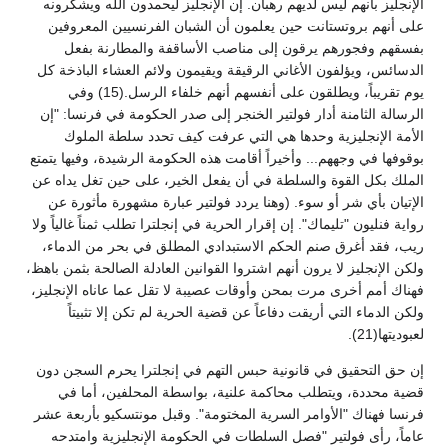
الإنجليز بأنهم ليس لديهم رهبان. إن الإنجليز ليحمدون الله ويشكرونه
على أنهم بروتستانت حين يعلمون أن الشبان الفرنسيين المعروفين
بفسقهم وفجورهم يرقون إلى مناصب الأساقفة والمطارنة بفعل
الدسائس، ويؤلفون الأغاني الرقيقة ويقيمون ولائم العشاء الباذخة كل
يوم تقريباً، ويطلقون على أنفسهم أنهم خلفاء الرسل.(15) وفي
الرسالة الثامنة أدار فولتير الخنجر إلى صدر الحكومة في فرنسا: "إن
الأمة الإنجليزية وحدها هي التي عرفت كيف تحدد سلطة الملوك
بوقوفها في وجههم... وأخيراً أقامت هذه الحكومة الرشيدة، وفيها يتمتع
الملك بكل القوة والسلطة في أن يفعل الخير، على حين تغل يداه عن
الإتيان بأي شر أو سوء. (وهنا يردد فولتير عبارة مشهورة مأثورة عن
رواية فنليون "تليماك". إن إقرار الحرية في إنجلترا تطلب ثمناً غالياً ولا
ريب، فقد أغرق صنم الحكم الاستبدادي المطلق في بحر من الدماء،
ولكن الإنجليز لا يرون أنهم اشتروا القوانين العادلة الصالحة بثمن باهظ،
فهناك أمم أخرى مرت بمحن وأوقات عصيبة لا تقل عما عاناه الإنجليز،
ولكن الدماء التي أريقت دفاعاً عن قضية الحرية لم تكن إلا تثبيتاً
لعبوديتها(21).
إن حق التحقيق في قانونية حبس التهم في إنجلترا يحرم السجن دون
قضية محددة، ويتطلب محاكمة علنية، بواسطة المحلفين، أما في
فرنسا فهناك "الأوامر السرية المختومة". وقبل مونتسكيو بأربعة عشر
عاماً، رأى فولتير "فصل السلطات في الحكومة الإنجليزية وامتدحه