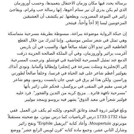
برسالة يحدد فيها مكان وزمان الاحتفال بتعميدها، وحسب أوروزمان
الذي لم يكن يدري أن نير ستام أخوها، إنها رسالة حب وغرام، ويفاجئ
زائير في الموعد المضروب، ويطعنها. ثم يكتشف أن العشيقين
المزعومين ليسا إلا أخاً وأختاً، فينتحر.
إن حبكة الرواية موضوعة ببراعة، مبسوطة بطريقة مسرحية متماسكة
وهي تمثل في شعر سلس موسيقي. وإننا لندرك من خلال القطع
العاطفية التي تبدو الآن ثقيلة مبالغاً فيها، والسبب في أن باريس
أغرمت بزائير وأوروزمان، وفي أن الملكة الصالحة الحزينة ذرفت
الدمع عند تمثيل المسرحية للحاشية في فونتنبلو. وترجمت المسرحية
إلى الإنجليزية ومثلت بسرعة في إنجلترا وإيطاليا وألمانيا. ونودي آنذاك
بفولتير أعظم شاعر على قيد الحياة في فرنسا، وخلفاً صالحاً لطورني
وراسين. ولكن هذا لم يرق في عيني جان بابتست روسو، وهو شاعر
فرنسي مقيم في المنفى في بروكسل، فحكم على زائير بأنها
"مسرحية تافهة فاترة... مزيج كريه من التدين والفجور". فرد عليه
فولتير شعراً في معبد الذوق" يشهر فيه بروسو ويمجد موليير.
وبلغ فولتير ذروة المجد وعانق النجوم، ولكنه لم يكف عن العمل. ففي
شتاء 1732-1733 درس الرياضيات كما درس نيوتن، مع ضحيته مستقبلاً
موبرتوي Moupertuis، وأعاد كتابة "ايريفيل Eriphile" ونقح زائير
وشارل الثاني عشر، وجمع مادة كتابه "قرن لويس الرابع عشر" ووضع