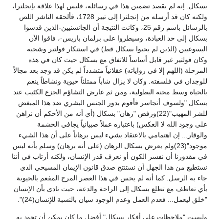
بسكال. إنه لم يقصد تضمين هذا في رسائله، فليس لهذا علاقة بإنجلترا،
ولكنه كان قد أرسله من إنجلترا إلى تيير 1728، فألحقه الناشر اللص
بالرسائل باسم رقم 25، وكانت النتيجة أن الجانسنيين-الذين قدسوا
بسكال إلى حد العبادة، وسيطروا على برلمان باريس-، فاقوا الآن
اليسوعيين (الذين لم يحبوا بسكال قط) في استنكار فولتير وشجبه
وكان فولتير غير قابل أساساً للاتفاق مع بسكال حيث كان في هذه
المرحلة (اللهم إلا في رواياته) عقلانياً متشدداً لم يكن قد وجد بعد مجالاً
للوجدان في فلسفته. وكان لا يزال شاباً ممتلئاً حيوية ونشاطاً ينعم
بالحياة وسط محنه البطولية، ومن ثم عارض التشاؤم الجزع الكئيب عند
بسكال "ولسوف أتجاسر فأقوم بدور الجنس البشري ضد هذا المبغض
للشر المهيب"(22)ورفض "رهان" بسكال (أي أنه من الأحكم أن نراهن
على وجود الله لا العكس) باعتباره عملاً صبيانياً يجافي الحشمة
والوقار... إن اهتمامي بالاعتقاد بشيء ليس برهاناً على أن هذا الشيء
موجود"(23)ولم يعرض بسكال الرهان (على أنه برهان) وسلم بأنه ليس
في مقدورنا أن نفسر الكون أو نعرف قدر الإنسان، ولكنه أرتاب في أننا
نستطيع من هذا الجهل أن نستنتج صدق قانون الإيمان المسيحي الذي
جاء به الرسل. كما أنه لم يحس في هذا العصر المرح المفعم بالحيوية
بأي تعاطف مع تطلع بسكال إلى الراحة والدعة، حيث نادى بأن الإنسان
"خلق ليعمل... فعدم العمل وعدم الوجود سيان بالنسبة للإنسان(24)".
وليست "ملاحظات على أفكار بسكال" أفضل ما كان يمكن أن تجود به