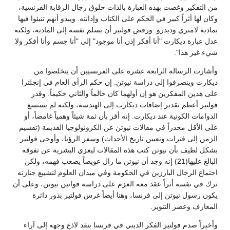
من التفكير وغصت بهذه العبارة بالذات حلوق رجال الرقابة الفرنسية،
وكان لها أثراً كبير في الحكم على الكتاب وإدانته. ويبدو أنهم تنبئوا فيها
بمادية لامتري وديدرو. ورفض فولتير أن يسلم نفسه إلى المادية، ولكنه
عدل عبارة ديكارت "أنا أفكر إذن أنا موجود" إلى "أنا جسم وأنا أفكر ولا
شيء غير هذا".
وأشارت الرسالة الرابعة عشرة على الفرنسيين أن يتخلصوا من
ديكارت وينصرفوا إلى دراسة نيوتن. إن حكم الرأي العام في إنجلترا
على هذين المفكرين هو إن أولهما كان حالماً والثاني حكيماً. وقدر
فولتير أعظم تقدير إضافات ديكارت إلى الهندسة، ولكنه لم يستسغ
الدوامات الكونية عند ديكارت. إنه أقر بأن ثمة شيئاً وهمياً غامضاً، أو
على الأقل مخدراً في مقالات نيوتن عن الكرونولوجيا القديمة (تقسيم
الزمن إلى فترات وتعيين تاريخ الأحداث) وسفر الرؤيا، وأوحى فولتير
بشكل لطيف بأن نيوتن كتب هذه المقالات ليعزي البشرية عن تفوقه
البالغ عليها(21) إنه وجد أن نيوتن ما زال عويصاً يصعب فهمه، ولكن
اجتماع الرجال البارزين في الحكومة وفي ميدان العلوم لتشييع جنازته
ترك في نفسه أثراً عقد معه العزم على دراسة قوانين نيوتن، وعلى أن
يكون رسول نيوتن إلى فرنسا، وهنا أيضاً غرس فولتير بذور دائرة
المعارف وعصر التنوير.
وأخيراً صدم فولتير الفكر الديني في فرنسا بنقد لاذع وجهه إلى آراء