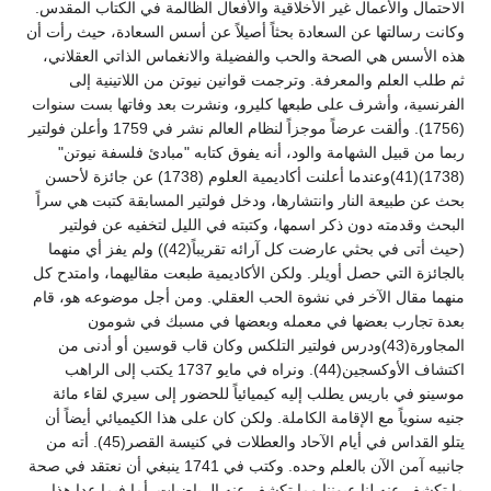
الاحتمال والأعمال غير الأخلاقية والأفعال الظالمة في الكتاب المقدس.
وكانت رسالتها عن السعادة بحثاً أصيلاً عن أسس السعادة، حيث رأت أن
هذه الأسس هي الصحة والحب والفضيلة والانغماس الذاتي العقلاني،
ثم طلب العلم والمعرفة. وترجمت قوانين نيوتن من اللاتينية إلى
الفرنسية، وأشرف على طبعها كليرو، ونشرت بعد وفاتها بست سنوات
(1756). وألقت عرضاً موجزاً لنظام العالم نشر في 1759 وأعلن فولتير
ربما من قبيل الشهامة والود، أنه يفوق كتابه "مبادئ فلسفة نيوتن"
(1738)(41)وعندما أعلنت أكاديمية العلوم (1738) عن جائزة لأحسن
بحث عن طبيعة النار وانتشارها، ودخل فولتير المسابقة كتبت هي سراً
البحث وقدمته دون ذكر اسمها، وكتبته في الليل لتخفيه عن فولتير
(حيث أتى في بحثي عارضت كل آرائه تقريباً(42)) ولم يفز أي منهما
بالجائزة التي حصل أويلر. ولكن الأكاديمية طبعت مقاليهما، وامتدح كل
منهما مقال الآخر في نشوة الحب العقلي. ومن أجل موضوعه هو، قام
بعدة تجارب بعضها في معمله وبعضها في مسبك في شومون
المجاورة(43)ودرس فولتير التلكس وكان قاب قوسين أو أدنى من
اكتشاف الأوكسجين(44). ونراه في مايو 1737 يكتب إلى الراهب
موسينو في باريس يطلب إليه كيميائياً للحضور إلى سيري لقاء مائة
جنيه سنوياً مع الإقامة الكاملة. ولكن كان على هذا الكيميائي أيضاً أن
يتلو القداس في أيام الآحاد والعطلات في كنيسة القصر(45). أته من
جانبيه آمن الآن بالعلم وحده. وكتب في 1741 ينبغي أن نعتقد في صحة
ما تكشف عنه لنا عيوننا وما تكشف عنه الرياضيات. أما فيما عدا هذا