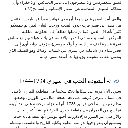
ليسوا متغطرسين ولا منصرفون إلى تدبير الدسائس، ولا حقراء وأن
محاكم التفتيش المقدسة هي انتصار الإنسانية والتسامح(27).
والغي أمر القبض على شرط أن يبقى فولتير بعيداً عن باريس. فتنقل
من قصر إلى قصر قرب حدود المدينة ورحب النبلاء الذين لم يتمسكوا
كثيراً بأهداف الدين، كما لم يميلوا مطلقاً إلى الحكومة الملكية
المركزية المستبدة وتلقى الدعوة بالإقامة في بلاط هولشتين مع معاش
قدرة عشرة آلاف فرنك سنوياً ولكنه رفض(28)وفي يوليه أوى إلى
قصر مدام دي شاتيليه في سيري في شمبانيا. وهناك وهو الضيف الذي
يتحمل نفقات عشيقته وزوجها بدأ أسعد سني حياته.
3- أنشودة الحب في سيري 1734-1744
سيري الآن قرية عدد سكانها 250 شخصاً في مقاطعة المارن الأعلى
في شمال شرقي فرنسا على بعد بضعة أميال من اللورين، وصفتها
مدام دنيس ابنة أخي فولتير 1738 بأنها منعزلة موحشة على بعد أربعة
فراسخ من العمران في منطقة لا يرى المرء فيها شيئاً غير الجبال
والأراضي غير المنزرعة(29)وربما أحبها فولتير لأنها بقعة هادئة حيث
يستطيع أن يتفرغ فيها لدراسة العلوم وكتابة التاريخ والفلسفة، وتنساه