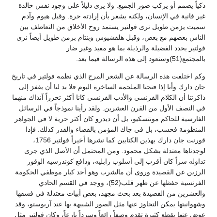
ذكياً يصمم أو يركب صور الجميع. ولا يرى دليلاً على وجود نفس خالدة
غير فانية في الإنسان، ولكنه يشعر بأن إرادته حرة. وقبل هيوم وآدم
سميث يزمن طويل نرى فولتير يستمد روح الأخلاق من التعاطف بين
الناس بعضهم مع بعض، وقبل هلفشيوس وبنتام بزمن طويل أيضاً نرى
فولتير يحدد الفضيلة والرذيلة بما هو مفيد وغير ضار
بالمجتمع(51)وسنعود إلى هذه الرسالة فيما بعد.
وكم اختلفت هذه الرسالة عن الشعر المرح الذي نظمه فولتير في تاريخ
جان دارك وأنا إذا فتحنا الملحمة الساخرة اليوم فلا بد لنا أن يقفز إلى
ذاكرتنا أن الكلام الفرنسي والأدب الفرنسي كانا أكثر تحرراً آنذاك منهما
في النصف الأول من القرن العشرين. ولقد رأينا نموذجاً في الرسائل
الفارسية للحاكم مونتسكيو، بل أن ديدرو كان أكثر حرية لا في الجواهر
المنظومة فحسب، بل في جاك المؤمن بالقضاء والقدر كذلك. فإذا
قورنت جان دارك بهذين الكتابين كما نشرها أخيراً فولتير 1756،
لوجدناها معتدلة بشكل محمود. ومن المحتمل أن الأصل الذي جرى
تداوله سراً كان أقرب إلى أسلوب رابليه، ودافع كوندرسيه الوقور
الرزين عن القصيدة وروى أن مالشرب وهو أحد كبار موظفي الحكومة
الفرنسية حفظها عن ظهر قلب(52)، ووجد في القسم الحادي
والعشرين من القصيدة بعد بحث مجهد، بعض أبيات معتدلة في فسقها
وشهوانيتها يمكن التجاوز عنها مثل الصور الشبيهة بها عند آريوستو، وقد
عوض عنها بقطع كثيرة تقدم وصفاً رائعاً وسرداً بارعاً، وكان فولتير مثل