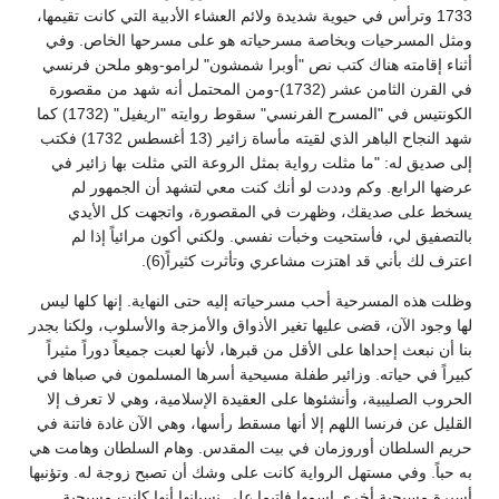
1733 وترأس في حيوية شديدة ولائم العشاء الأدبية التي كانت تقيمها،
ومثل المسرحيات وبخاصة مسرحياته هو على مسرحها الخاص. وفي
أثناء إقامته هناك كتب نص "أوبرا شمشون" لرامو-وهو ملحن فرنسي
في القرن الثامن عشر (1732)-ومن المحتمل أنه شهد من مقصورة
الكونتيس في "المسرح الفرنسي" سقوط روايته "اريفيل" (1732) كما
شهد النجاح الباهر الذي لقيته مأساة زائير (13 أغسطس 1732) فكتب
إلى صديق له: "ما مثلت رواية بمثل الروعة التي مثلت بها زائير في
عرضها الرابع. وكم وددت لو أنك كنت معي لتشهد أن الجمهور لم
يسخط على صديقك، وظهرت في المقصورة، واتجهت كل الأيدي
بالتصفيق لي، فأستحيت وخبأت نفسي. ولكني أكون مرائياً إذا لم
اعترف لك بأني قد اهتزت مشاعري وتأثرت كثيراً(6).
وظلت هذه المسرحية أحب مسرحياته إليه حتى النهاية. إنها كلها ليس
لها وجود الآن، قضى عليها تغير الأذواق والأمزجة والأسلوب، ولكنا بجدر
بنا أن نبعث إحداها على الأقل من قبرها، لأنها لعبت جميعاً دوراً مثيراً
كبيراً في حياته. وزائير طفلة مسيحية أسرها المسلمون في صباها في
الحروب الصليبية، وأنشئوها على العقيدة الإسلامية، وهي لا تعرف إلا
القليل عن فرنسا اللهم إلا أنها مسقط رأسها، وهي الآن غادة فاتنة في
حريم السلطان أوروزمان في بيت المقدس. وهام السلطان وهامت هي
به حباً. وفي مستهل الرواية كانت على وشك أن تصبح زوجة له. وتؤنبها
أسيرة مسيحية أخرى اسمها فاتيما على نسيانها أنها كانت مسيحية.