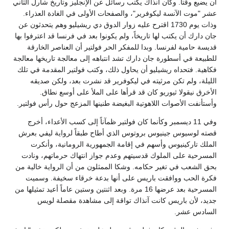
أن يضيع وقتاً. وكان آنذاك يكتب رسائل عن الإنجليز وتاريخ شارل الثاني
عشر "موت الآنسة ليكوفرير"، والصفحات الأولى في الغادة العذراء.
وذات يوم 1730 اقترح عليه زوار الدوق دي ريشيليو وهم يتحدثون عن
جان دارك أن يكتب لها تاريخاً، ولم يكونوا بعد في فرنسا قد اعترفوا بها
قديسة حامية لفرنسا. وبدا للمفكر الحر فولتير أن العناصر الخارقة
للطبيعة في أسطورة جان دارك تشد انتباهه إلى معالجة تاريخها معالجة
فكاهية. فتحداه ريشيليو أن يحاول ذلك، وكتب فولتير المقدمة في تلك
الليلة، ولم تكن مرثيته في ليكوفرير قد نشرت بعد، ولكن صديقه
الأخرق نيقولا ثيوريو كان قد قرأها على الملأ على أوسع نطاق.
وأستأنفت الأصوات اللاهوتية البغيضة طنينها المزعج حول رأس فولتير.
وفي 11 ديسمبر وكأنما كان فولتير ظمآناً إلى كسب الأعداء، أخرج
قصته لوسيوس جينيوس بروتوس الذي أطاح طبقاً لرواية ليفي بعرش
الملك تاركينيوس وأسهم في إقامة الجمهورية الرومانية، وأنكرت
المسرحية على الملوك قدسيتهم وعدم جواز انتهاك حرماتهم، ونادت
بحق الشعب في تغير حكامه. وشكا الممثلون من أن الرواية خالية من
فكرة الحب ووافقت باريس على أنها بدعة خرقاء سخيفة. وسميت
المسرحية بعد عرضها 16 مرة. وبعد اثنتين وستين عاماً أعيد تمثيلها من
جديد، لأن باريس كانت آنذاك تواقة إلى مشاهدة مقصلة لويس
السادس عشر.