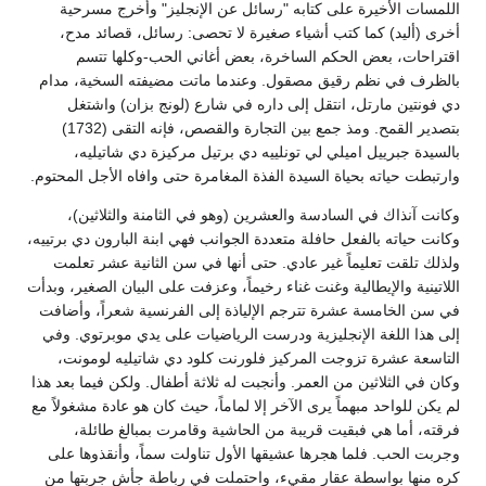
اللمسات الأخيرة على كتابه "رسائل عن الإنجليز" وأخرج مسرحية
أخرى (أليد) كما كتب أشياء صغيرة لا تحصى: رسائل، قصائد مدح،
اقتراحات، بعض الحكم الساخرة، بعض أغاني الحب-وكلها تتسم
بالظرف في نظم رقيق مصقول. وعندما ماتت مضيفته السخية، مدام
دي فونتين مارتل، انتقل إلى داره في شارع (لونج بزان) واشتغل
بتصدير القمح. ومذ جمع بين التجارة والقصص، فإنه التقى (1732)
بالسيدة جبرييل اميلي لي تونلييه دي برتيل مركيزة دي شاتيليه،
وارتبطت حياته بحياة السيدة الفذة المغامرة حتى وافاه الأجل المحتوم.
وكانت آنذاك في السادسة والعشرين (وهو في الثامنة والثلاثين)،
وكانت حياته بالفعل حافلة متعددة الجوانب فهي ابنة البارون دي برتييه،
ولذلك تلقت تعليماً غير عادي. حتى أنها في سن الثانية عشر تعلمت
اللاتينية والإيطالية وغنت غناء رخيماً، وعزفت على البيان الصغير، وبدأت
في سن الخامسة عشرة تترجم الإلياذة إلى الفرنسية شعراً، وأضافت
إلى هذا اللغة الإنجليزية ودرست الرياضيات على يدي موبرتوي. وفي
التاسعة عشرة تزوجت المركيز فلورنت كلود دي شاتيليه لومونت،
وكان في الثلاثين من العمر. وأنجبت له ثلاثة أطفال. ولكن فيما بعد هذا
لم يكن للواحد مبهماً يرى الآخر إلا لماماً، حيث كان هو عادة مشغولاً مع
فرقته، أما هي فبقيت قريبة من الحاشية وقامرت بمبالغ طائلة،
وجربت الحب. فلما هجرها عشيقها الأول تناولت سماً، وأنقذوها على
كره منها بواسطة عقار مقيء، واحتملت في رباطة جأش جربتها من