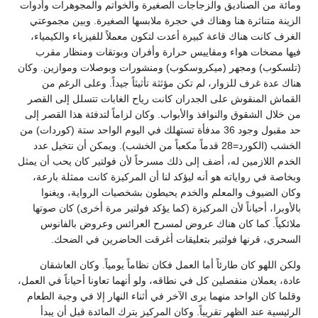
ومائة من الصناديق والزجاجات الصغيرة والخواتم والمجوهرات وأدوات
الزينة متناثرة هنا وهناك في حجرة ملابسها الصغيرة. وبين مجموعتي
الغرف كانت هناك قاعة كبيرة أعدت لتكون معملاً للفيزياء والكيمياء،
فيها مضخات هواء ومقاييس حرارة وأفران وبوتقات ومنظار مقرب
(تلسكوب) ومجهر (ميكروسكوب) ومنشورات وبوصلات وموازين. وكان
هناك عدة غرف للزوار، لم تكن مؤثثة تأثيثاً جيداً. وعلى الرغم من
القماش المنقوش على الجدران كانت رياح الغابات تتسلل إلى القصر
من خلال الشقوق والنوافذ والأبواب. وكان لزاماً لتدفئة هذا القصر إلى
حد مقبول وجود 36 مدفأة تستهلك في اليوم الواحد ستة (كوردات) من
الخشب (الكورد=28 قدماً مكعباً من الخشب). ويمكن أن نتخيل عدد
الخدم اللازمين له، أضف إلى ذلك مسرحاً لأن فولتير كان يحب أن يمثل
وبخاصة في رواياته هو أنه ليؤكد لنا أن المركيزة كانت ممثلة بارعة،
وكان الضيوف والمعلم والخدم يحيطون بشخصيات الرواية، ويغنوا
بالأوبرا، أحياناً لأن المركيزة (كما يؤكد فولتير مرة أخرى) كان صوتها
ملائكياً. كما كان هناك عروض لمسرح العرائس وعروض بالفانوس
السحري، قرنها فولتير بتعليقات أغرقت الحاضرين في الضحك.
ولكن اللهو كان طارئاً أما العمل فكان نظاماً يومياً. وكان العاشقان
عادة، يعملان منفصلين كل في نطاقه، ولو أنهما تعاونا أحياناً في العمل،
وقلما كان الواحد منهما يرى الآخر في أثناء النهار إلا في وجبة الطعام
الرئيسية عند الظهر تقريباً. وكان المركيز يترك المائدة قبل أن يبدأ