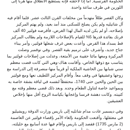
الحكومة الفرنسية, أما إذا لاحقته فإنه يستطيع الانطلاق منها هرباً إلى
اللورين في ظرف ساعة واحدة.
وكان القصر طللاً متهدماً من مخلفات القرن الثالث عشر. قلما أقام فيه
آل شاتيليه ولم يكن يصلح للسكنى منذ أمد بعيد، ولم يهتم المركيز
بإصلاحه، أو لم يكن لديه المال لهذا الغرض، فأقرضه فولتير 40 ألف
فرنك بفائدة قدرها 5% للقيام بالإصلاحات اللازمة ولم يطالب المركيز
قط بسداد هذا القرض. وأعدت بعض غرف شغلها فولتير، وأمر ببناء
جناح جديد، وأشرف على ترميم بقية القصر. وفي نوفمبر وصلت
المركيزة ومعها مائتا حقيبة من الأمتعة، وعدلت من إصلاحات فولتير بما
يتناسب مع ذوقها الخاص، وأقامت هناك-وهي التي كانت قضت معظم
سني شبابها بين الحاشية الملكية أو قريباً منها-منصرفة إلى الدراسة مع
زوجها وعشيقها في وقف معاً. وأقام المركيز اللطيف نعها ومع فولتير
بين الحين والحين حتى 1740، محتفظاً لنفسه في لباقة بشقة خاصة به
وبمواعيد خاصة لتناول الطعام وحده. وبعد ذلك قضى معظم وقته مع
كتيبته. وكانت دهشة فرنسا وإعجابها بكياسة الزوج أقل منها بإخلاص
العشيقين.
وفي ديسمبر عادت مدام شاتليه إلى باريس وزارت الدوقة رويشيليو
في معتقلها، وأقنعت الحكومة بإلغاء الأمر بإقصاء فولتير عن العاصمة
(2 مارس 1735) فقصد إلى باريس وأقام فيها عدة أسابيع مع خليلته،