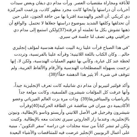
للأناقة ومجاراة مقتضيات العصر. ورأت مدام دي ديفان وبعض سيدات
أخريات أن دراستها وأبحاثها كانت مجرد مظهر كاذب، وزعمت المركيزة
دي كريكي :أن الجبر والهندسة اقتربا بها من حافة الجنون، على حين
أن تحذلقها وكلفها الشديد بموضوع دراستها جعلاها لا تحتمل. والواقع أن
ذهنها تشوش بكل ما تعلمته أو عرفته(37)ولكن استمع إلى مدام دي
جرافيني وهي تصف لنا جلسة في سيري.
"في هذا الصباح قرأت علينا ربة البيت عملية هندسية لمؤلف إنجليزي
حالم... وكان الكتاب باللغة اللاتينية؛ وقرأته علينا بالفرنسية، وترددت
لحظة عند كل عبارة، وكأني بها تتفهم العمليات الهندسية، ولكن لا، إنها
ترجمت بسهولة المصطلحات الهندسية والأرقام والألفاظ الغريبة، ولم
تتوقف في شيء. ألا يثير هذا الدهشة حقاً؟(38).
وأكد فولتير لتييريو أن مدام دي شاتيليه كانت تعرف الإنجليزية جيداً،
وأنها عرفت كل المؤلفات شيشرون الفلسفية، وكانت مولعة جداً
بالرياضيات والميتافيزيقا(39). وذات مرة بزت العالم الفيزيائي وعضو
الأكاديمية دي ميران في مناقشة عن الطاقة الحركية(40)وقرأت
شيشرون وفرجيل في الأصل اللاتيني وأريستو وتاسو بالإيطالية، ونيوتن
بالإنجليزية، وعندما زار الجاروتي سيري تحدثت معه بالإيطالية. وكتبت
ولكن لم تنشر كتاباً من ستة مجلدات عن دراسة "سفر التكوين"، مبنية
على أعمال الربوبيين الإنجليز عرضت فيه للمتناقضات والأشياء البعيدة