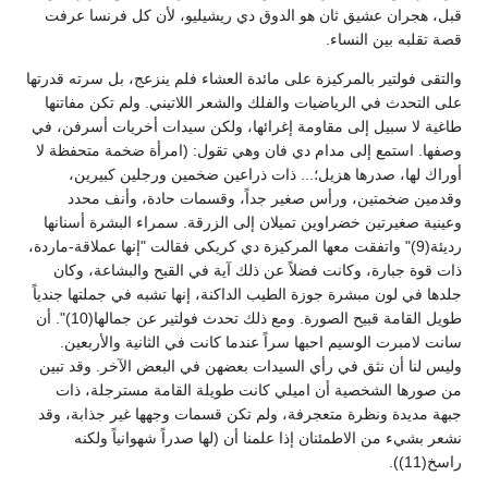
قبل، هجران عشيق ثان هو الدوق دي ريشيليو، لأن كل فرنسا عرفت
قصة تقلبه بين النساء.
والتقى فولتير بالمركيزة على مائدة العشاء فلم ينزعج، بل سرته قدرتها
على التحدث في الرياضيات والفلك والشعر اللاتيني. ولم تكن مفاتنها
طاغية لا سبيل إلى مقاومة إغرائها، ولكن سيدات أخريات أسرفن، في
وصفها. استمع إلى مدام دي فان وهي تقول: (امرأة ضخمة متحفظة لا
أوراك لها، صدرها هزيل؛... ذات ذراعين ضخمين ورجلين كبيرين،
وقدمين ضخمتين، ورأس صغير جداً، وقسمات حادة، وأنف محدد
وعينية صغيرتين خضراوين تميلان إلى الزرقة. سمراء البشرة أسنانها
رديئة(9)" واتفقت معها المركيزة دي كريكي فقالت "إنها عملاقة-ماردة،
ذات قوة جبارة، وكانت فضلاً عن ذلك آية في القبح والبشاعة، وكان
جلدها في لون مبشرة جوزة الطيب الداكنة، إنها تشبه في جملتها جندياً
طويل القامة قبيح الصورة. ومع ذلك تحدث فولتير عن جمالها(10)". أن
سانت لامبرت الوسيم احبها سراً عندما كانت في الثانية والأربعين.
وليس لنا أن نثق في رأي السيدات بعضهن في البعض الآخر. وقد تبين
من صورها الشخصية أن اميلي كانت طويلة القامة مسترجلة، ذات
جبهة مديدة ونظرة متعجرفة، ولم تكن قسمات وجهها غير جذابة، وقد
نشعر بشيء من الاطمئنان إذا علمنا أن (لها صدراً شهوانياً ولكنه
راسخ(11)).