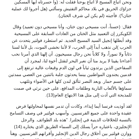
ونحن أتباع المسيح لا أتباع يوحنا فقلت له: (وا حسرتاه أيها المسكين
جزاؤك الحريق في بلاد محاكم التفتيش وسألني (هل أجروا لك عملية
ختان؟). فأجبته (لم يكن لي شرف الختان).
فقال: (حسناً، أنت مسيحي دون ختان، وأنا مسيحي دون تعميد) وقال
الكويكرز إن التعميد مثل الختان من العادات السابقة على المسيحية
وقد أبطلها إنجيل السيد المسيح الجديد. ثم استطرد فولتير يتحدث عن
الحرب )لن نذهب أبداً إلى الحرب، لا لأننا نخشى الموت، بل لأننا لسنا
ذئاباً ولا نموراً، ولا كلاباً نحن رجال مسيحيون. أن إلهنا الذي أمرنا نحب
أعداءنا يقينا لا يريد منا أن نعبر البحر لنقتل أخوة لنا، لمجرد أن
السفاحين الذين يرتدون ثياباً في لون الدم وقبعات عالية ترتفع إلى
قدمين يجندون المواطنين بينما يحدثون جلبة باثنتين من العصي ممدتين
على جسم حمار. وبعد النصر تتألق لندن كلها في الأضواء وتلتهب
سماؤها بالألعاب النارية وطلقات المدافع، على حين نرثي في صمت
للمذبحة التي أدت إلى مثل هذا الابتهاج العام(13).
لقد أوذيت فرنسا أيما إيذاء، وكادت أن تدمر نفسها لمحاولتها فرض
عقيدة واحدة على جميع الفرنسيين. وأسهب فولتير في وصف التسامح
بالنسبة للخلافات الدينية في إنجلترا. "هذه بلد الطوائف. والرجل
الإنجليزي، باعتباره حراً يسلك إلى السماء الطريق الذي يختاره.(14)
ووازن فولتير بين أخلاق رجال الدين الإنجليز وأقرانهم الفرنسيين. وهنأ