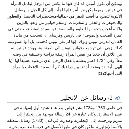
ويمكن أن تكون أميلي قد كان فيها ما يكفي من الرجل ليكمل المرأة
في فولتير. ومهما يكن من أمر فإنها لجأت إلى كل الحيل والوسائل
الأنثوية لتصلح ما أفسد الدهر من جمالها-مستحضرات التجميل والعطور
والمجوهرات والحلي والمخرمات. وسخر فولتير من ولعها بالتزين.
ولكنه أعجب بتحمسها للعلوم والفلسفة. فهنا سيدة استطاعت حتى في
غمرة الصخب والضوضاء في باريس وفرساي أن تنسحب من مائدة
القمار، لتدرس نيوتن ولوك، إنها لم تقرأ نيوتن فحسب بل أنها استوعبته
كذلك زهي التي ترجمت قوانين نيوتن إلى الفرنسية، ووجد فولتير أنه
من اللائق أن يتخذ من نفس المرأة رفيقة دراسة وعشيقة في وقت
معاً. وفي 1734 اعتبر بنفسه بالفعل الرجل الذي ترتضيه عشيقاً لها: (يا
إلهي! أية لذة ومتعة أجدها بين ذراعيك كم أنا سعيد بالإعجاب بالمرأة
التي أحبها(12)!
2- رسائل عن الإنجليز
في عامي 1733 و1734 نشر فولتير بعد عناء شديد أول إسهامه في
عصر الاستنارة، وكان عبارة عن 24 رسالة موجهة من إنجلترا إلى
تييريو وترجمت إلى الإنجليزية وصدرت في لندن (1733) رسائل متعلقة
بالأمة الإنجليزية. ولكن كان في طبع الأصول في فرنسا مغامرة بحرية