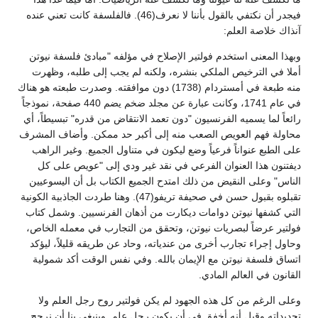
فيجدر أن نكتفي بالقول بأننا لا نعرف(46). فالفلسفة كانت تعني عنده
آنذاك خلاصة العلم:
وبهذا المعنى استخدم فولتير الإصلاح في مؤلفه "مبادئ فلسفة نيوتن
أملا في الترخيص الملكي بنشره، ولكنه لم يجب إلى طلبه، وظهرت
منه طبعة في أمستردام (1738) دون موافقته. وصدرت طبعته هو هناك
في عام 1741، وكانت عبارة عن مجلد ضخم يضم 440 صفحة، نموذجاً
رائعاً لما يسميه الفرنسيون "دون تعمد الانتقاض من قدره" تبسيطاً، أي
محاولة فهم العويص الصعب منه إلى أكبر حد ممكن. وأضاف المشرف
على الطبع عنواناً فرعياً وضع ليكون في متناول الجميع. وغير الراهب
ديفتنون هذا العنوان الفرعي في نقد غير ودي إلى "عويص على كل
الناس" وعلى النقيض من ذلك امتدح الجميع الكتاب بل أن اليسوعيين
تقبلوه بقبول حسن في صحيفة تريفو(47). وهنا طردت الجاذبية الكونية
التي كشفها نيوتن دوامات ديكارت من أذهان الفرنسيين. وشمل كتاب
فولتير عرضاً لبصريات نيوتن، وتحقق من التجارب في معمله الخاص،
وحاول إجراء تجارب أخرى من عندياته، وحاد عن طريقه قليلاً، ليؤكد
اتساق فلسفة نيوتن مع الإيمان بالله. وفي نفس الوقت أكد شمولية
القانون في العالم المادي.
وعلى الرغم من كل هذه الجهود لم يكن فولتير روح رجل العلم ولا
تحديداته وقيل أنه أخفق في أن يكون رجل علم. وينبغي بنا أن نرجح