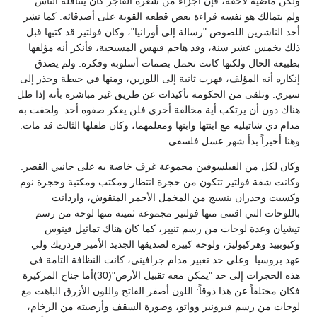
ولكن ماضيه لاحقه، فإن أجزاء من شعره الفاجر كان يتناقله الناس.
ولم يتمالك هو نفسه قراءة بعض قطعه القوية على أصدقائه. كما نشر
أحد الناشرين اللصوص "رسالة إلى أورانيا"، وكان فولتير قد كتبها قبل
ذلك بخمس عشر سنة، وقد هاجم فيهس المسيحية، فأنكر أنه مؤلفها
بطبيعة الحال ولكنها كانت تحمل بصمات أسلوبه وفكره. ولم يصدق
إنكاره أنه المؤلف، فهرب ثانية إلى اللورين، ومنها في حيطة وحذر إلى
سيري. وتلقى من الحكومة تأكيدات عن طريق غير مباشرة بأنه إذا ظل
هناك دون أن يرتكب أية مخالفة أخرى فلن يعكر صفوه أحد. ولحقت به
مدام دي شاتيليه مع ابنتها وابنها ومعلمهما، وكان طفلها الثالث قد مات.
وهنا أخيراً بدأ شهر عسل فلسفي.
وكان لكل من الفيلسوفين مجموعة غرف خاصة به على جانبي القصر.
وكانت شقة فولتير تتكون من حجرة انتظار ومكتب ومكتبة وحجرة نوم
وكسيت وجدران بنسيج من المخمل الأحمر المنقوش، وازدانت
باللوحات التي اقتنى منها فولتير مجموعة ثمينة منها لوحة من رسم
تيشيان وعدة لوحات من رسم تنيير، كما كان هناك تماثيل فينوس
وكيوبييد وهركيوليز، ولوحة كبيرة لصديقها الجديد الأمير فردريك ولي
عهد بروسيا. وعلى حد تعبير مدام جرافيني، كانت النظافة التامة في
هذه الحجرات إلى حد "يمكن معه تقبيل الأرض"(30)أما جناح المركيزة
فكان مختلفاً عن هذا ذوقاً: اللون أصفر الفاتح واللون الأزرق الباهت مع
لوحات من رسم فيرونيز وواتو، وصورة السقف وأرضيته من الرخام،