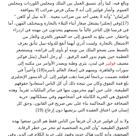
وبالغ فيه، كما رأى تنسيق العمل بين الملك ومجلس اللوردات ومجلس
العموم. وأشار فولتير إلى أنه لا يمكن فرض ضرائب إلا بموافقة
البرلمان" "وأنه لا يعفي أحد من ضرائب معينة... لأنه نبيل أو كاهن."
(17)وفي إنجلترا يشتغل صغار أبناء النبلاء بالتجارة وبمختلف المهن، أما
في فرنسا فإن التاجر غالباً ما يسمعهم يتحدثون عن مهنته في ازدراء
واحتقار، حتى يبلغ به الحمق إلى حد الشعور بالخزي والعار من
الاشتغال بالتجارة. ولست أدري أيهما أنفع للدولة-نبيل نتأنق يعرف
بالضبط متى يصحو الملك من نومه أو يأوى إلى فراشه، ويستشعر
العظمة حين يقوم بدور العبد الرقيق... أو رجل أعمال (مثل فوكنر
مضيف
فولتير
في لندن، يثري وطنه ويصدر الأوامر من مكتبه إلى
سورات والقاهرة، ويسهم في إسعاد العالم بأسره(18) وأخيراً في
قطعة تضمنت برنامجاً لفرنسا ذهب فولتير إلى: أن الدستور الإنجليزي
بلغ قمة التفوق وكان من نتيجة ذلك أن كل الناس استعادوا حقوقهم
الطبيعية، على حين أنهم محرمون منها في سائر الملكيات تقريباً. وهذه
الحقوق هي الحرية الكاملة في أشخاصهم وفي ممتلكاتهم: حرية
الصحافة حق المحاكمة بناء على نص صريح في القانون، وحق كل
إنسان في اعتناق العقيدة التي يرتضيها دون إزعاج.(19)
ولا بد أن فولتير عرف أن فريقاً من الناس فقط هم الذين تمتعوا بهذه
الحقوق الطبيعية "وأن الحرية الشخصية لم تتحر من خطر الرقابة
الصحفية، وأنه كانت هناك حدود وقيود على حرية الكلام في الدين وفي