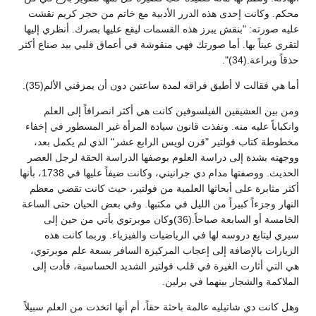
محكم. وكانت إحدى هذه الدرر الأدبية مع خاتم من حجر كريم نقشت
عليه صورته: "بنقش يبرز هذه القسمات ليقع عليها بصرك. أنظري إليها
لتقري عيناً بها. أما صورتك فهي منقوشة في أعماق قلبي بيد صناع أكثر
حذقاً وبراعة.(34)".
أما هي فقالت لا أطيق فراقه لمدة ساعتين دون أن يمزقني الألم(35).
ومن بين العشيقين الفيلسوفين كانت هي أكثر انصرافاً إلى العلم
وانكباباً عليه منه. ونفذت قانون سيادة المرأة غير المسطور في إخفاء
مخطوطة كتاب فولتير "قرن لويس الرابع عشر" الذي لم يكمل بعد،
ووجهته بشدة إلى دراسة العلوم بوصفها الدراسة الحقة لرجل العصر
الحديث. ووصفتها مدام دي جرانيني، وكانت ضيفاً عليها في 1738، بأنها
أكثر مثابرة على أبحاثها العلمية من فولتير، حيث كانت تقضي معظم
النهار وجزءاً كبيراً من الليل في مكتبها. وفي بعض الحيان حتى الساعة
الخامسة أو السابعة صباحاً.(36)وكان موبرتوي يأتي من حين إلى
سيري ليتابع دروسه لها في الرياضيات والفيزياء. وربما كانت هذه
الزيارات بالإضافة إلى إعجاب المركيزة السافر بسعة علم موبرتوي،
هي التي أثارت الغيرة في قلب فولتير الشديد الحساسية، فأدت إلى
الملاكمة والشجار بينهما في برلين.
وهل كانت دي شاتيليه عالمة باحثة حقاً، أم أنها اتخذت من العلم سبيلاً