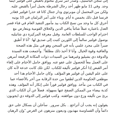
إلى سجن الباستيل، وصدر أمر سري مختوم بالقبض على فولتير أينما
وجد. وفي 11 مايو ظهر أحد رجال الشرطة يحمل أمراً بالقبض عليه.
ولكن من المحتمل أن موبرتوي ودار جنتال كانا قد حذرا فولتير فغادر
فرنسا قبل ذلك بخمس ة أيام. وبناء على أمر البرلمان في 10 يونيه
أحرق كل ما وجد من نسخ الكتاب بيد مأمور التنفيذ العام في فناء قصر
العدل باعتباره عملاً شائناً ينافي الدين والخلاق القومية ويتعارض مع
احترام الواجب للسلطات العامة. وقبل معرفة المركيزة دي شاتيليه
بوصول فولتير سالماً إلى اللورين كتبت إلى صديق لها: "أنا لا أطيق
صبراً على مجرد علمي بأنه في السجن وهو في مثل هذه الصحة
والعافية وقوة الخيال. وأنا لا أحبذ ذلك مطلقاً". وأجمعت هذه السيدة
والدوقة دي بشيليو وغيرهما من السيدات ذوات المكانة الرفيعة أمرهن
على العمل معاً للحصول على عفو عنه. ووافق حامل الأختام على إلغاء
أمر القبض إذا أنكر فولتير تأليفه للكتاب. لكن تلك كانت خدعة لأنه كان
على علم اليقين أن فولتير هو المؤلف. وكان حامل الأختام هذا أحد
موظفي الحكومة الذين لطفوا من حدة الرقابة من آخر بالأعضاء عما
في الكتاب من مآخذ. ووافق فولتير فوراً على إنكار أنه المؤلف. وهذه
كذبة بيضاء من الممكن الصفح عنها بسهولة. فضلاً عن أن الكتاب الذي
برئ من تأليفه وزع دون موافقته. وكتب فولتير إلى الدوقة دي ايجوبون:
يقولون إنه يجب أن أتراجع... بكل سرور.. سأعلن أن بسكال على حق
دائماً وأن القساوسة مهذبون وديعون منزهون عن الغرض "وإن الرهبان