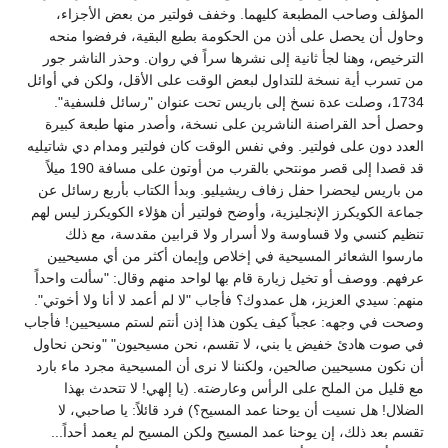
المؤلف وصاحب المطبعة كليهما. وخفف فولتير من بعض الأجزاء،
وحاول أن يحصل على أذن من الحكومة بطبع البقية، فرفضوا منحه
الترخيص، وهنا لجأ ثانية إلى نشرها سراً في روان. وحذر الناشر جور
من تسرب أية نسخة للتداول لبعض الوقت على الأقل، ولكن في أوائل
1734، وصلت عدة نسخ إلى باريس تحت عنوان "رسائل فلسفية".
وحصل أحد القراصنة الناشرين على نسخة، وأصدر منها طبعة كبيرة
العدد دون على فولتير. وفي نفس الوقت كان فولتير ومدام دي شاتيليه
قد قصدا إلى قصر مونتحي بالقرب من أوتون على مسافة 190 ميلاً
من باريس ليحضرا حفل زفاف ريشيليو. وبدأ الكتاب بأربع رسائل عن
جماعة الكويكرز الإنجليزية، وأوضح فولتير أن هؤلاء الكويكرز ليس لهم
تنظيم كنسي ولا قساوسة ولا أسرار ولا قرابين مقدسة، مع ذلك
مارسوا الشعائر المسيحية في إخلاص وإيمان أكثر من أي مسيحيين
عرفهم. ووصف أو تخيل زيارة قام بها لواحد منهم وقال: "سألت واحداً
منهم: سيدي العزيز، هل عمدوك؟ فأجاب "لا لم أعمد لا أنا ولا أخوتي".
وصحت في وجهه: عجباً كيف يكون هذا إذن أنتم لستم مسيحيين! فأجاب
في صوت هادئ خفيض يا بني، لا تقسم، نحن مسيحيون" "ونحن نحاول
أن نكون مسيحيين صالحين، ولكننا لا نرى أن المسيحية مجرد ماء بارد
مع قليل من الملح على الرأس وعارضته. (يا إلهي! لا تتحدث بهذا
الضلال! هل نسيت أن يوحنا عمد المسيح؟) فرد قائلاً: يا صاحبي، لا
تقسم بعد ذلك، إن يوحنا عمد المسيح ولكن المسيح لم يعمد أحداً...