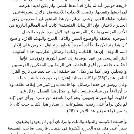
قريحة فولتير. أنه لم يكن قد أعدها للنشر، ولم يكن لديه الفرصة
لمراجعتها وتنقيحها. وقضت الأحداث اللاحقة-مثل زلازل لشبونة-على
نضارة تفاؤله الفتي. وعلى الرغم من هذا الملحق غير المدروس وغير
الجدير بالاعتبار، فإن "الرسائل الفلسفية" كانت أحد المعالم البارزة في
الأدب الفرنسي والفكر الفرنسي. فهنا لأول مرة ظهرت الجمل
الموجزة الدقيقة والوضوح المبين والذكاء المرح والتهكم اللاذع، وأصبح
كل هذا منذ الآن طابعاً أدبياً مميزاً يتجاوز ويتجاهل الحرص على إنكار
اسم المؤلف. إن هذا الكتاب، وكتاب الرسائل الفارسية حددا أسلوب
النثر الفرنسي من عهد الوصاية إلى عصر الثورة. وفوق هذا فإنها
أحكمت حلقة من أقوى الحلقات في الربط بين المفكرين الفرنسيين
والإنجليز، وهي كما قدر بكل "أهم حقيقة إلى حد بعيد في تاريخ القرن
الثامن عشر"(25)إنها كانت بمثابة إعلان حرب ومخطط شن حملة.
وقال روسو عن هذه الرسائل إنها قامت بدور كبير في إيقاظ عقله. ولا
بد أن آلافاً من شباب فرنسا دانوا لها بمثل هذا الفضل. وقال عنها
لافاييت أنها صيرته جمهورياً وهو في التاسعة من عمره. ورأى هين "إنه
لم يكن لزاماً على رقيب المطبوعات أن يصادر هذا الكتاب حيث كان لا
بد من قراءته بغير هذا الإجراء"(26).
وأحست الكنيسة والدولة والملك والبرلمان أنهم لم يعودوا يطيقون
صبراً على مثل هذه الجراح الكثيرة في صمت، فأرسل صاحب المطبعة