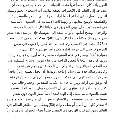
القول بأنه كان شخصاً ثرياً متعدد الجوانب إلى حد لا يستطيع معه أن
ينصرف إلى العلم كل الانصراف بصفة نهائية. أنه استخدم العلم وسيلة
لتحرير العقل، حتى إذا تم له ما أراد انصرف إلى الشعر والمسرحية
والفلسفة بأوسع معانيها، والإنهماكات الإنسانية في الشئون الأساسية
في عصره "يجب أن نهيئ الطريق في حياتنا لكل أساليب المعرفة
والوجدان ونفتح أمامها الأبواب لتنفذ إلى نفوسنا، فإذا لم تتبدد هذه شذر
مذر فإن هناك مكاناً فسحاً لكل شيء(48)" وهكذا كتب في ذاك الوقت
(1734) بحث في الإنسان ردد فيه إلى حد كبير آراء بوب في نفس
الموضوع، حتى إلى درجة إجازة فكرة غير فولتيرية "كل شيء
صواب(49)". ونظم في هذه السنوات معظم غادة أورليان (جان دارك).
وربما كان هذا انتجاعاً لبعض الراحة من عناء نيوتن. وشرح فلسفته في
رسالة في الميتافيزيقا، وقد رأى من الحكمة أن يحجم عن نشرها.
وكانت رسالة فذة مثل سائر إنتاجه، وبدأها بأن تخيل نفسه زائراً وافداً
من كوكب المشتري إلى كوكب المريخ، ومن ثم رأى أنه لا يتوقع منه
أن يوفق بين آرائه وبين ما جاء به الكتاب المقدس. وحط رجاله بين
كفار جنوب أفريقية. وينتهي إلى أن الإنسان حيوان أسود الجلد شعره
شبيه بالصوف، ثم ينتقل إلى الهند ليجد أناساً صفر اللون ذوي شعر
سبط غير مجعد، فيستنتج أن الإنسان جنس يتألف من عدة أنواع متميزة
لا تنحدر كلها من أصل أو سلف واحد(50)ويحكم من مظاهر النظام في
العالم ومن التركيب الهادف ذي المعنى في أعضاء الحيوان بأن هناك رباً