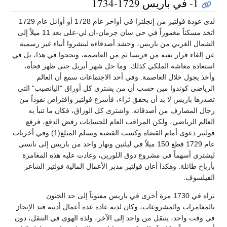
1- في باريس 1729-1734
لدى عودة فولتير من إنجلترا في أواخر عام 1728 أو أوائل عام 1729
اتخذ مسكناً مغموراً في حي سان جرمان-ان لي-على بعد 11 ميلاً إلى
الشمال الغربي من باريس، وحشد أصدقاءه لينشروا أنباء غير رسمية
عن إلغاء قرار نفيه من فرنسا ثم من العاصمة، ونجحوا في هذا، بل في
استعادة معاشه الملكي كذلك. وما حل شهر أبريل حتى ظهر فجأة،
وأخذ يجول خلال العاصمة. وفي أحد الاجتماعات سمع أن العالم
الرياضي كوندوا مين حسب أن من يشتري كل أوراق "اليانصيب" التي
تصدرها باريس لا بد أن يحقق ثراء، فأسرع فولتير واقتراض نقوداً من
رجال المصارف من أصدقائه. واشترى كل الوراق، فكان ما تنبأ به
العالم الرياضي، ولكن المراقب العام للحسابات رفض الدفع، فرفع
فولتير دعوى أمام القضاة وكسب القضية وتسلم المبلغ(1) وفي أخريات
عام 1729 قطع 150 ميلاً في ليلتين ونهار واحد من باريس إلى نانسي
ليشتري أسهماً في مشروع دوق اللورين، وعادت عليه هذه المغامرة
بأرباح طائلة. وهكذا أعان فولتير مدبر الأعمال المالية فولتير الشاعر
الفيلسوف.
نراه في 1730 مرة أخرى في باريس مفتوناً إلى حد الجنون
بالمغامرات والمشروعات، وكان لديه عادة عدة أعمال أدبية قيد الإنجاز
في وقت واحد، يتنقل من واحد إلى الآخر، ولذة الهوى في التنقل، دون