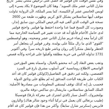
وفي نفس الوقت كان فولتير قد حصل على ترخيص ملكي بنشر "تاريخ
شارل الثاني عشر ملك السويد". وهنا كان الموضوع لا يكاد يسيء إلى
لويس الخامس عشر أو الكنيسة، كما يسر الملكة، لأن الرواية تناولت
موقف أبيها ستانسلاس بشكل لائق كريم. وظهرت طبعة من 2600
نسخة في الوقت الذي ألغى فيه الترخيص الملكي دون سابق إنذار،
وصودرت كل النسخ فيما عدا واحدة احتفظ بها فولتير. واحتج فولتير
لدى حامل الأختام فأبلغ أنه قد حدث تغيير في السياسة الخارجية مما
كان لزاماً معه إرضاء غريم شارل الثاني عشر وضحيته، وهو أوغسطس
"القوي" الذي ما زال ملكاً على بولندة. وقرر فولتير أن يتجاهل أمر
الحظر وانتقل متنكراً إلى روان وباشر طبع تاريخه سراً. وفي أكتوبر
1731 تداوله الناس في حرية مطلقة وأقبلوا على قراءته وكأنه قصص.
وذهب بعض النقاد إلى انه محشو بالخيال، واسماه بعض المؤرخين
الواسعي الاطلاع رومانسية "في أسلوب مشرق بارع في السرد
القصصي، ولكنه غير دقيق في التفاصيل(2)ولكن فولتير كان قد أعد
الكتاب على طريقة الباحث المدقق إنه لم يطلع على وثائق الدولة
فحسب بل إنه كذلك توقف ليستقي المعلومات من مصادرها الأصلية:
الملك السابق ستانسلاس، ماريشال دي ساكس دوقة مالبرو،
بولنجيروك، آكسل سبار (الذي اشترك في معركة نارفا) فونسيكا
(طبيب برتغالي كان يعمل في تركيا أثناء وجود شالر هناك) والبارون
فابريس (سكرتير شارل سابقاً). وأكثر من هذا فإن فولتير كان قد أقام