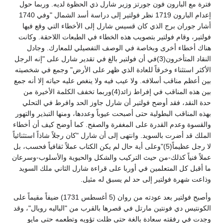
فترة مع البارون فون جورتز وزير شارل ذي الحظوة لديه. وربما حول
إعدام البارون 1719 نظر فولتير إلى دراسة أسد الشمال "وفي 1740
أشار جوران برج الذي كان قسيس شارل إلى الأخطاء التي وقع فيها
فولتير، وقام فولتير بتصويب هذه الخطاء في الطبعات اللاحقة. وكانت
هناك أخطاء أخرى وبخاصة في الوصف التفصيلي للمعارك. وجادل
النقاد المتأخرون(3)في أن فولتير بالغ في تقدير شارل على "إنه الرجل
الأكثر استثناء وخرقاً للعادة الذي ظهر على الأرض" وجمع في شخصيته
بين أعظم مناقب أسلافه. ولا عيب فيه ولا ينغص عليه حياته إلا أنه جمع
بين هذه المناقب في إفراط زائد(4)وربما تخفف الكلمة الأخيرة من
حدة النقد، فقد أوضح فولتير أن شارل جاوز الحد وافرط في التحلي
بهذه المناقب البطولية حتى أصبحت عيوباً وعددها، ومنها التبذير والتهور
والقسوة وعدم القدرة على المغفرة والصفح. كما أوضح كيف أن أخطاء
الملك قد أضرت بالسويد. وانتهى إلى أن شارل "كان رجلاً شاذاً استثنائياً
لا رجل عظيماً(5)"وعلى أية حال لم يكن الكتاب عملاً ثقافياً فحسب، بل
عملاً فنياً كذلك-من حيث التركيب والشكل والحيوية والأسلوب-وسرعان
ما أقبل كل المتعلمين في أوربا على قراءة شارل الثاني ملك السويد
وذاعت شهرة فولتير إلى حد لم يسبق له مثيل.
وأصبح فولتير بعد عودته من روان (5 أغسطس 1731) ضيفاً مقيماً على
الكونتيس دي فونتين مارتل في قصرها بالقرب من "الباليه رويال"، وقد
وجدت في رفقته سعادة بالغة حتى ظلت تؤويه وتطعمه حتى مايو