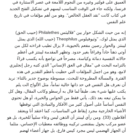
العميق على فولتير وغيره من النجوم اللامعة في عصر الاستنارة في
فرنسا، ولكنه جاء في الوقت المناسب ليسهم في تشكيل الفتح الجديد
في كتاب كانت "نقد العقل الخالص". وهو من أهم مؤلفات في تاريخ
علم النفس.
إنه من حيث الشكل حوار بين "فلاليثس Philalethes (حبيب الحق)
الذي يمثل لوك، "وثيوفيلوس Theophilus (حبيب الله) الذي يمثل
ليبنتز. والحوار رصين مفعم بالحيوية، لا يزال تطيب قراءته لكل من
أوتي ذهناً حاداً وفراغاً بغير حدود. وتظهر المقدمة ليبنتز في أعظم
حالاته النفسية دماثة وكياسة، مصرحاً في تواضع بأنه يكسب قراءّ
بالتزامه البحث في "مقال في العق الإنساني" الذي كتبه رجل إنجليزي
لامع، وهو من اجمل المؤلفات التي حظيت بأعظم التقدير في هذه
الفترة. والمسألة المطروحة للبحث، مبسوطة بوضوح جدير بالثناء: نريد
أن نعرف هل النفس في حد ذاتها خالية تماماً، مثل الألواح الت يلم
يكتب عليها شيء بعد، طبقاً لما قال به أرسطو وكاتب المقال، وهل كل
ما يمكن تبعه بعد ذلك، يأتي فقط من الحواس والخبرة، أو هل تحتوي
النفس أساساً على أصول كثير من الأفكار والمبادئ التي توقظها
الأشياء الخارجية مجرد إيقاظ في المناسبات، كما اعتقد أنا ويعتقد
أفلاطون (33). ومن رأي ليبنتز أن الذهن ليس وعاء سلبياً للخبرة، بل هو
عضو مركب يحول بمقتضى تركيبه ووظائفه معطيات الإحساس، مثلما
أن الجهاز الهضمي ليس مجرد كيس فارغ، بل جهاز أعضاء لهضم