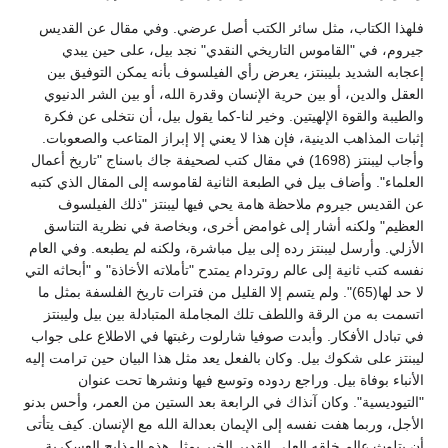
فلهذا الكتاب، مثل سائر الكتب أصل عرضي. وفي مقال عن القديس
جيروم، في "القاموس التاريخي النقدي" نجد بيل، على حين يبدي
إعجابه الشديد بليبنتز، يعرض رأي الفيلسوف بأنه يمكن التوفيق بين
العقل والدين، أو بين حرية الإنسان وقدرة الله، أو بين الشر الدنيوي
والطيبة والقوة الإلهيتين. وخير لنا-كما يقول بيل، أن نتخلى عن فكرة
إثبات المذاهب الدينية، فإن هذا لا يعني إلا إبراز المتاعب والصعوبات.
وأجاب ليبنتز (1698) في مقال كتب لصحيفة جاك باسناج "تاريخ أعمال
العلماء". وأضاف بيل في الطبعة الثانية لقاموسه إلى المقال الذي كتبه
عن القديس جيروم ملاحظة هامة يحي فيها ليبنتز "ذلك الفيلسوف
العظيم" ولكنه أشار إلى غوامض أخرى، وبخاصة في نظرية التناسق
الأزلي. وأرسل ليبنتز رده إلى بيل مباشرة، ولكنه لم يطبعه. وفي العام
نفسه كتب ثانية إلى عالم روتردام يمتدح "تأملاته الأخاذة" و "أبحاثه التي
لا حد لها(65)". ولم يتسم إلا القليل من فترات تاريخ الفلسفة بمثل ما
اتسمت به من الرقة واللطف تلك المجاملة المتبادلة بين بيل وليبنتز
في تبادل الأفكار. وأبدت صوفيا شارلوت رغبتها في الاطلاع على جواب
ليبنتز على شكوك بيل. وكان بالفعل يعد مثل هذا البيان حين ترامت إليه
الأنباء بوفاة بيل. وراجع ردوده وتوسع فيها ونشرها تحت عنوان
"التيوديسية". وكان آنذاك في الرابعة بعد الستين من العمر، وأحس بدنو
الأجل، وربما هفت نفسه إلى الإيمان بعدالة الله مع الإنسان. كيف يتأتى
أن يتلوث عالم خلقه العلي القدير الخير بمثل هذه المذابح العسكرية