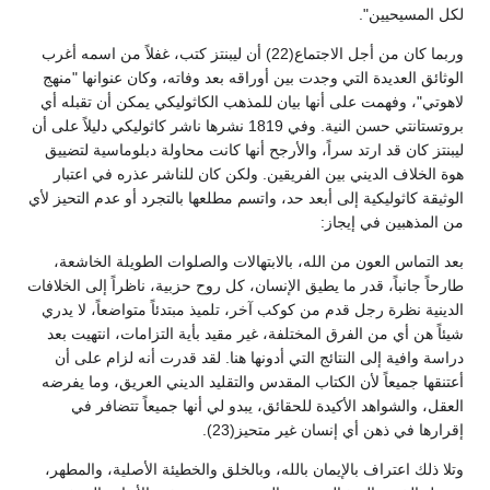
لكل المسيحيين".
وربما كان من أجل الاجتماع(22) أن ليبنتز كتب، غفلاً من اسمه أغرب
الوثائق العديدة التي وجدت بين أوراقه بعد وفاته، وكان عنوانها "منهج
لاهوتي"، وفهمت على أنها بيان للمذهب الكاثوليكي يمكن أن تقبله أي
بروتستانتي حسن النية. وفي 1819 نشرها ناشر كاثوليكي دليلاً على أن
ليبنتز كان قد ارتد سراً، والأرجح أنها كانت محاولة دبلوماسية لتضييق
هوة الخلاف الديني بين الفريقين. ولكن كان للناشر عذره في اعتبار
الوثيقة كاثوليكية إلى أبعد حد، واتسم مطلعها بالتجرد أو عدم التحيز لأي
من المذهبين في إيجاز:
بعد التماس العون من الله، بالابتهالات والصلوات الطويلة الخاشعة،
طارحاً جانباً، قدر ما يطيق الإنسان، كل روح حزبية، ناظراً إلى الخلافات
الدينية نظرة رجل قدم من كوكب آخر، تلميذ مبتدئاً متواضعاً، لا يدري
شيئاً هن أي من الفرق المختلفة، غير مقيد بأية التزامات، انتهيت بعد
دراسة وافية إلى النتائج التي أدونها هنا. لقد قدرت أنه لزام على أن
أعتنقها جميعاً لأن الكتاب المقدس والتقليد الديني العريق، وما يفرضه
العقل، والشواهد الأكيدة للحقائق، يبدو لي أنها جميعاً تتضافر في
إقرارها في ذهن أي إنسان غير متحيز(23).
وتلا ذلك اعتراف بالإيمان بالله، وبالخلق والخطيئة الأصلية، والمطهر،