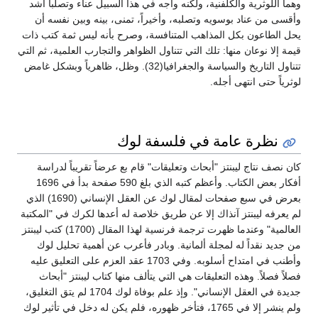
وهما اللوثرية والكلفنية، ولكنه واجه في هذا السبيل عناء وتصلباً أشد
وأقسى من عناد بوسويه وتصلبه، وأخيراً، تمنى، بينه وبين نفسه أن
يحل الطاعون بكل المذاهب المتنافسة، وصرح بأنه ليس ثمة كتب ذات
قيمة إلا نوعان منها: تلك التي تتناول الظواهر والتجارب العلمية، ثم التي
تتناول التاريخ والسياسة والجغرافيا(32). وظل، ظاهرياً وبشكل غامض
لوثرياً حتى انتهى أجله.
نظرة عامة في فلسفة لوك
كان نصف نتاج ليبنتز "أبحاث وتعليقات" قام بع عرضاً تقريباً لدراسة
أفكار بعض الكتاب. وأعظم كتبه الذي بلغ 590 صفحة بدأ في 1696
بعرض في سبع صفحات لمقال لوك عن العقل الإنساني (1690) الذي
لم يعرفه ليبنتز آنذاك إلا عن طريق خلاصة له أعدها لكرك في "المكتبة
العالمية" وعندما ظهرت ترجمة فرنسية لهذا المقال (1700) كتب ليبنتز
من جديد نقداً له لمجلة ألمانية. وبادر فأعرب عن أهمية تحليل لوك
وأطنب في امتداح أسلوبه. وفي 1703 عقد العزم على التعليق عليه
فصلاً فصلاً. وهذه التعليقات هي التي يتألف منها كتاب ليبنتز "أبحاث
جديدة في العقل الإنساني". وإذ علم بوفاة لوك 1704 لم يتق التغليق،
ولم ينشر إلا في 1765، فتأخر ظهوره، فلم يكن له دخل في تأثير لوك