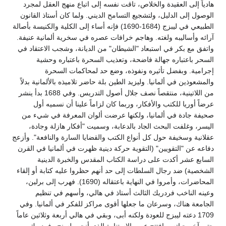
هادياً إلى العقيدة والخلاص، تاقت نفسه إلى اتباع منهج العقل لمجرد
الوصول إلى الدليل، ولتشجيع التسامح الديني. ولما كان أستاذ القانون
الطبيعي في ليبزج (1684-1690) فإنه أساء إلى الكلية والكنيسة بأصالة
آرائه وأساليبه ولغته. وهاجم خرافات عصره في سخرية ألمانية عنيفة.
واتفق مع بكر في استبعاد "الشيطان" من الديانة، وشجب الاعتقاد في
السحر باعتباره جهالة فاضحة، وتعذيب السحرة باعتباره وحشية
إجرامية. وبفضل تأثيره ونفوذه، وضع حد لمحاكمات السحرة
والمشعوذين في ألمانيا. وليزيد الطين بلة حاضر تلاميذه بالألمانية بدلاً
من اللاتينية، منتقصاً نصف جلال أصول التدريس. وفي 1688 بدأ ينشر
عرضاً أوريا للكتب والأفكار، وربما كان لزاماً علينا أن نسميه أول
صحيفة جادة في ألمانيا، ولكنها عرضت ألوان المعرفة في شيء من
اليسر، وغلفت البحث الجاد بالدعابة، وسميت "أفكار هازلة وجادة،
عقلانية وسخيفة حول كل أنواع الكتب والقضايا السارة والنافعة". وأزعج
دفاعه عن "التقويين" (التقوية حركة دينية ظهرت في ألمانيا في القرن
السابع عشر أكدت على دراسة الكتاب المقدس والخبرة الدينية
الشخصية) ضد رجال السلطات إلى حد أنهم حظروا عليه كتابة أو إلقاء
المحاضرات، وأمروا في النهاية باعتقاله (1690). فهرب إلى برلين،
وعينه الناخب فردريك الثالث أستاذ في هالي، وأسهم في تنظيم
الجامعة هناك، وسرعان ما جعلها أقوى مراكز للفكر في ألمانيا. وفي
1709 دعته ليبزج للعودة ولكنه أبى، وبقي في هالي أربعة وثلاثين عاماً