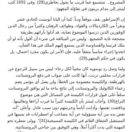
المشروع... ستسمع عما قريب ما يجول بخاطري(28). وفي 1691 كتب
ليبنتز إلى مدام برينون في تفاؤله المعهود:
إن الإمبراطور يقف موقفاً ودياً. كما أن البابا أنوسنت الحادي عشر
ونفراً من الكاردينالات والقواد، وطوائف الرهبان وكثيراً من رجال الدين
الوقورين الذين درسوا الموضوع بعناية، قد أدلوا بآرائهم بطريقة
مشجعة غاية التشجيع.. وليس من المبالغة في شيء أن أقول بأنه لو أن
ملك فرنسا والقساوسة الذين يستمع إليهم الملك في هذا الشأن،
اتخذوا إجراء مناسباً متفقاً عليه، فإن الأمر لن يكون مجرد احتمال، بل
يكون في حكم المنتهي(29).
ولما وصل رد بوسويه كان مخيباً لكل رجاء: ليس من سبيل للرجوع عن
قرارات مجلس ترنت، أنها كانت على صواب في دفع البروتستانت
بالهرطقة، والكنيسة معصومة من الخطأ، ولن يصل أي مؤتمر يضم
زعماء الكاثوليك والبروتستانت إلى نتائج بناءة ما لم يوافق البروتستانت
سلفاً على قبول قرارات الكنيسة في المسائل التي هي موضوع
النزاع(30). وأجاب ليبنتز بأن الكنيسة كثيراً ما غيرت آراءها وتعاليمها،
وناقضت نفسها، وأدانت أناساً وحرمتهم دون سبب عادل. وأعلن "أنه
نفض يده من أية مسؤولية عن أية مصاعب أو اضطرابات قد يسببها في
المستقبل الشقاق القائم في الكنيسة المسيحية(31)". وولى شطره نحو
المهمة التي بدت أكثراً أملاً، وهي التوفيق بين جناحي البروتستانتية،