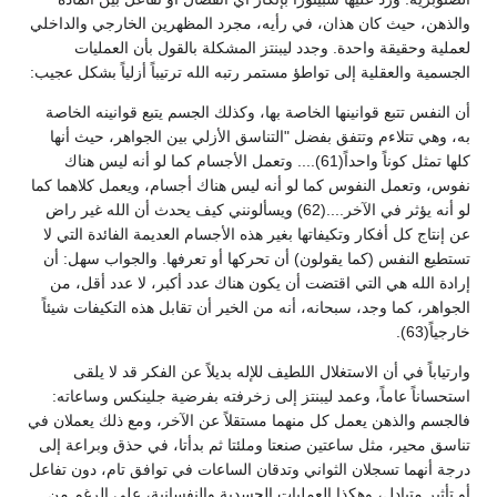
والذهن، حيث كان هذان، في رأيه، مجرد المظهرين الخارجي والداخلي
لعملية وحقيقة واحدة. وجدد ليبنتز المشكلة بالقول بأن العمليات
الجسمية والعقلية إلى تواطؤ مستمر رتبه الله ترتيباً أزلياً بشكل عجيب:
أن النفس تتبع قوانينها الخاصة بها، وكذلك الجسم يتبع قوانينه الخاصة
به، وهي تتلاءم وتتفق بفضل "التناسق الأزلي بين الجواهر، حيث أنها
كلها تمثل كوناً واحداً(61).... وتعمل الأجسام كما لو أنه ليس هناك
نفوس، وتعمل النفوس كما لو أنه ليس هناك أجسام، ويعمل كلاهما كما
لو أنه يؤثر في الآخر....(62) ويسألونني كيف يحدث أن الله غير راض
عن إنتاج كل أفكار وتكيفاتها بغير هذه الأجسام العديمة الفائدة التي لا
تستطيع النفس (كما يقولون) أن تحركها أو تعرفها. والجواب سهل: أن
إرادة الله هي التي اقتضت أن يكون هناك عدد أكبر، لا عدد أقل، من
الجواهر، كما وجد، سبحانه، أنه من الخير أن تقابل هذه التكيفات شيئاً
خارجياً(63).
وارتياباً في أن الاستغلال اللطيف للإله بديلاً عن الفكر قد لا يلقى
استحساناً عاماً، وعمد ليبنتز إلى زخرفته بفرضية جلينكس وساعاته:
فالجسم والذهن يعمل كل منهما مستقلاً عن الآخر، ومع ذلك يعملان في
تناسق محير، مثل ساعتين صنعتا وملئتا ثم بدأتا، في حذق وبراعة إلى
درجة أنهما تسجلان الثواني وتدقان الساعات في توافق تام، دون تفاعل
أو تأثير متبادل، وهكذا العمليات الجسدية والنفسانية، على الرغم من