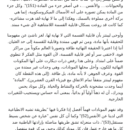
والحيوانات.... والأنفس....، في أصغر جزء من المادة-(151)". وكل جزء
من المادة يمكن تصوره على أنه الأسماك الميكروسكوبية، إنما هي
بركة أخرى مملوءة بالسمك، وهكذا إلى ما لا نهاية-لقد هزت مشاعره-
كما كانت قد روعت بسكال-قابلية القسمة اللامتناهية لأي شيء ممتد.
وأوحى ليبنتز بأن قابلية القسمة التي لا نهاية لها، لغز ناشئ عن مفهومنا
للحقيقة بأنها مادة، ومن ثم فهي ممتدة وقابلية للقسمة إلى حد الغثيان.
أننا إذا اعتبرنا الحقيقة النهائية طاقة وتصورنا العالم مكوناً من مراكز
قوة، لاختفى سر أو لغز قابلية القسمة، لأن القوة مثل الفكر لا تنطوي
ضمناً على امتداد. وعلى هذا رفض ذرات ديكارت على أنها المكونات
النهائية للكون، وأحل محلها المونادات، وهي وحدات غير ممتدة من
القوة. وعرف الجوهر، لا بأنه مادة، بل طاقة. (إلى هذه النقطة كان
مفهوم ليبنتز متفقاً تمام الاتفاق مع فيزياء القرن العشرين)، "المادة"
أينما وجدت مشحونة بالحركة والنشاط والحياة. وكل موناد يحس
ويدرك، أن له ذهناً أولياً أو بدائياً، بمعنى أنه حساس-ويستجيب-للتغيرات
الخارجية.
وقد نفهم المونادات فهماً أفضل إذا فكرنا فيها "بطريقة تشبه الانطباعية
التي لدينا عن الأنفس(52)" وكما أن كل نفس "عبارة عن شخص بسيط
مستقل(53)"، ذات منعزلة تشق طريقها مناضلة بإرادتها الباطنية ضد
كل ما هو خارج عنها، فإن كل موناد كذلك وحيد، مركز قوة منفصل