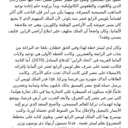
الدين واللاهوت والطقوس الكاثوليكية، وبدأ يراوده حلم إعادة توحيد
المذاهب المسيحية الممزقة، ومهما يكن من أمر فإن الناخب كان أكثر
اهتماماً بلويس الرابع عشر منه بلوثر، لأن الملك المنهوم الذي لا يشبع
كان يسير جيوشه إلى الأراضي الوطيئة واللورين، وهي جد ملاصقة
لألمانيا، وكان واضحاً أن الملك متلهف على ابتلاع أراضي الراين. فكيف
يتسنى وقفه؟
وكان لدى ليبنتز خطة لهذا-وفي الحق خطتان، بلغتا حد البراعة من
شاب في الرابعة والعشرين. وكانت الخطة الأولى هي توحيد ولايات
ألمانيا الغربية في "اتحاد الراين" للدفاع المتبادل (1670). أما الثانية
فكانت تعتمد على صرف نظر لويس الرابع عشر عن ألمانيا بإغرائه
بالاستيلاء على مصر التي كانت آنذاك تحت حكم الأتراك. وكانت
العلاقات آنذاك متوترة بين فرنسا وتركيا. فإذا قدر الملك لويس أن
يرسل حملة لفتح مصر (فيسبق بذلك نابليون بمائة وثمانية وعشرين
عاماً) فإنه ستكون له السيطرة على التجارة-بما في ذلك تجارة هولندا-
التي تمر عبر مصر إلى الشرق، ولأبعد الحرب عن أرض فرنسا، ووضع
نهاية لتهديدات تركيا للعالم المسيحي، ولأصبح المنقذ الذي ترنو إليه
الأبصار بالتبجيل والإجلال بدلاً من السوط الذي تخشاه أوربا، وكتب
بوينبرج بهذا إلى الملك لويس الرابع عشر، وطوى كتابه على مخطط
للمشروع بقلم ليبنتز نفسه . فدعا سيمون أرنولد دي بومبون وزير