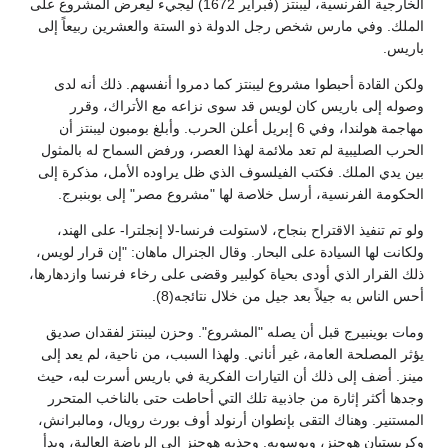
الخارجية الفرنسية، ليبنتز (فبراير 1672) ليجيء ليعرض المشروع على
الملك. وفي مارس شخص رجل الدولة ذو الستة والعشرين ربيعاً إلى
باريس.
ولكن القادة أحبطوا مشروع ليبنتز كما دمروا أنفسهم. ذلك أنه لدى
وصوله إلى باريس كان لويس قد سوى نزاعه مع الأتراك، وقرر
مهاجمة هولندا، وفي 6 إبريل أعلن الحرب. وأبلغ بومبون ليبنتز أن
الحرب الصليبية لم تعد ملائمة لهذا العصر، ورفض السماح له بالمثول
بين يدي الملك. فكتب الفيلسوف الذي ظل يراوده الأمل، مذكرة إلى
الحكومة الفرنسية، أرسل خلاصة لها "مشروع مصر" إلى بوبنبرج.
ولو تم تنفيذ الاقتراح بنجاح، لاستولت فرنسا-لا إنجلترا- على الهند،
ولكانت لها السيادة على البحار. وقال الجنرال ماهان: "إن قرار لويس،
ذلك القرار الذي أودى بحياة كولبير وقضى على رخاء فرنسا وازدهارها،
أحس الناس به جيلاً بعد جيل من خلال نتائجه(8).
ومات بوينبيرج قبل أن يصله "المشروع". وحزن ليبنتز لفقدان صديق
يؤثر المصلحة العامة، غير أناني. ولهذا السبب، من ناحية، لم يعد إلى
مينز. أضف إلى ذلك أن التيارات الفكرية في باريس أسرت لبه، حيث
وجدها أكثر إثارة من جاذبية تلك التي أحاطت حتى بالناخب المتحرر
المستنير. وهناك التقى بإنطوان أرنولد أوف بورث رويال، ومالبرانش،
وكريستيان هوجنز، وبوسويه. وجذبه هوجنز إلى الرياضة العالية، وبدأ