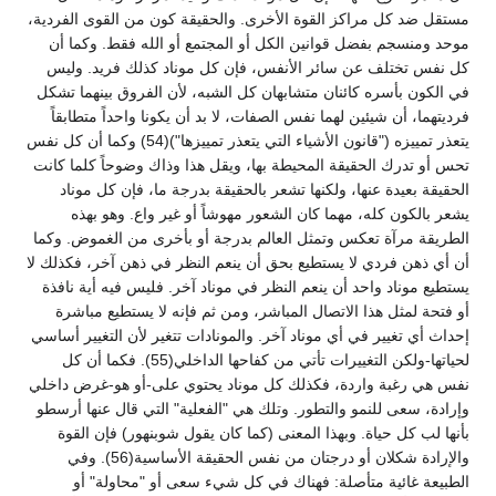
مستقل ضد كل مراكز القوة الأخرى. والحقيقة كون من القوى الفردية،
موحد ومنسجم بفضل قوانين الكل أو المجتمع أو الله فقط. وكما أن
كل نفس تختلف عن سائر الأنفس، فإن كل موناد كذلك فريد. وليس
في الكون بأسره كائنان متشابهان كل الشبه، لأن الفروق بينهما تشكل
فرديتهما، أن شيئين لهما نفس الصفات، لا بد أن يكونا واحداً متطابقاً
يتعذر تمييزه ("قانون الأشياء التي يتعذر تمييزها")(54) وكما أن كل نفس
تحس أو تدرك الحقيقة المحيطة بها، ويقل هذا وذاك وضوحاً كلما كانت
الحقيقة بعيدة عنها، ولكنها تشعر بالحقيقة بدرجة ما، فإن كل موناد
يشعر بالكون كله، مهما كان الشعور مهوشاً أو غير واع. وهو بهذه
الطريقة مرآة تعكس وتمثل العالم بدرجة أو بأخرى من الغموض. وكما
أن أي ذهن فردي لا يستطيع بحق أن ينعم النظر في ذهن آخر، فكذلك لا
يستطيع موناد واحد أن ينعم النظر في موناد آخر. فليس فيه أية نافذة
أو فتحة لمثل هذا الاتصال المباشر، ومن ثم فإنه لا يستطيع مباشرة
إحداث أي تغيير في أي موناد آخر. والمونادات تتغير لأن التغيير أساسي
لحياتها-ولكن التغييرات تأتي من كفاحها الداخلي(55). فكما أن كل
نفس هي رغبة واردة، فكذلك كل موناد يحتوي على-أو هو-غرض داخلي
وإرادة، سعى للنمو والتطور. وتلك هي "الفعلية" التي قال عنها أرسطو
بأنها لب كل حياة. وبهذا المعنى (كما كان يقول شوبنهور) فإن القوة
والإرادة شكلان أو درجتان من نفس الحقيقة الأساسية(56). وفي
الطبيعة غائية متأصلة: فهناك في كل شيء سعى أو "محاولة" أو