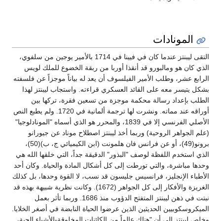
المونادات
التقى ليبنتز عندما كان في فيينا في 1714 بالأمير يوجين من سلفوي،
الذي كان هو ومالبورو قد أنقذا أوربا من ربقة الخضوع للملك لويس
الرابع عشر، وطلب الأمير الفيلسوف أن يعد له بياناً موجزاً عن فلسفته
بشكل يتيسر معه على القائد العسكري قراءته. واستجاب ليبنتز لهذا
الطلب بإعداد رسالة محكمة موجزة من تسعين فقرة، تركها بين
أوراقه عند مماته. ونشرت لها ترجمة ألمانية في 1720. ولم يطبع النص
الأصلي الفرنسي إلا في 1839، والمحرر هو الذي أسماه "المونادلوجيا"
(علم الجواهر الروحية) وربما أخذ ليبنتز اصطلاح موناد عن جيورانو
برونو(49)، أو عن فرانس فان هلمونت (ابن الكيميائي ج، ب)(50)،
الذي استخدم اللفظة لوصف "البذور" الدقيقة جداً، التي خلقها الله هي
وحدها مباشرة، والتي تورطت إلى كل أشكال المادة والحياة. وكان أحد
الأطباء الإنجليز، فرانسيس جليسون قد نسب، لا القوة وحدها، بل كذلك
الغريزة والأفكار إلى كل الجواهر (1672). وكانت نظرية شبيهة بهذه قد
نبتت في ذهن ليبنتز المتفتح الدؤوب منذ 1686. وربما تأثر بعمل
الميكروسكوبيين الحديثين الذين عرضوا الحياة النابضة في أصغر الخلايا.
وخلص ليبنتز إلى أن "هناك عالماً من الكائنات المخلوقة-الأشياء الحية،