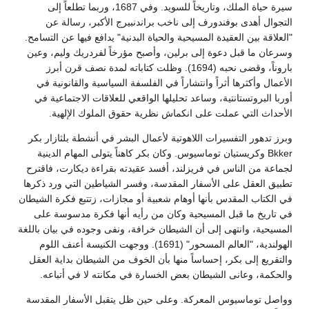
سيرة حياة الملك، وتاريخاً للسويد. وفي 1687، وربما تطلعاً إلى
التجوال أهدى بوفندورف إلى ناخب براندنبيرج الأكبر، رسالة عن
"العلاقة بين العقيدة المسيحية والحياة البدنية" يدافع فيها عن التسامح.
وسرعان ما قبل دعوة إلى برلين، وأصبح مؤرخاً لفردريك وليم، وعين
باروناً، وقضى نحبه (1694). وظلت كتاباته لمدة نصف قرن أبرز
الأعمال وأكثرها أثراً وانتشاراً في الفلسفة السياسية والقانونية في
أوربا البروتستانتية، وساعد تحليلها الواقعي للعلاقات الاجتماعية في
الأحداث التي عملت على انكماش نظرية حقوق الملوك الإلهية.
وبرز تدهور التفسيرات اللاهوتية لأعمال البشر في أنشطة بلثازار بكر
Bkker وكريستيان توماسيوس. وكان بكر كاهناً يتولى المهام الدينية
لجماعة من الناس في فريزلند، أفسد عقيدته بقراءة ديكارت، فاقترح
تطبيق العقل على الأسفار المقدسة، وفسر الشياطين التي ورد ذكرها
في الكتاب المقدس بأنها أوهام شعبية أو مجازات، زتتبع فكرة الشيطان
في تاريخ ما قبل المسيحية وكان من رأيه أنها فكرة مدسوسة على
المسيحية، وانتهى إلى أن الشيطان خرافة، ونفى وجوده في بيان باللغة
الهولندية، "العالم المسحور" (1691). ووجهت الكنيسة أعنف اللوم
والتقريع إلى بكر، إحساساً منها بأن الخوف من الشيطان بداية العقل
والحكمة، وعانى الشيطان بعض الخسارة في مكانته لا في أتباعه.
وواصل توماسيوس المعركة. وعلى حين ظل يتقبل الأسفار المقدسة