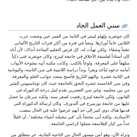
سني العمل الجاد
كان جوتفريد ولهلم ليبنتز في الثانية من العمر حين وضعت حرب
الثلاثين عاماً أوزارها. ونشأ في فترة من أكثر فترات التاريخ الألماني
عقماً وشقاء. ولكن تهيأت له، كل فرص التعليم المتاحة آنذاك، لأن أباه
كان أستاذاً لفلسفة الأخلاق في جامعة ليبزج، وكان جوتفريد فتى ذكياً
متلهفاً على المعرفة، ولوعاً بالكتب. وكانت مكتبه أبيه مفتوحة الأبواب
أمامه تدعوه ليأخذ ويقرأ. وبدأ دراسة اللاتينية في سن الثامنة، واليونانية
في الثانية عشرة. والتهم التاريخ فأصبح متعدد جوانب العلم والمعرفة.
وفي سن الخامسة عشرة التحق بالجامعة حيث كان توماسيوس المثير
من بين معلميه. وغي سن العشرين تقدم لنيل درجة الدكتوراه في
القانون، ولكن جامعة ليبزج رفضت لصغر سنه. ولكنه سرعان ما حصل
عليها من جامعة نورمبرج في ألتدورف. وكان لرسالة الدكتوراه التي
قدمها هناك دوي كبير إلى حد أنهم عرضوا عليه في الحال منصب
الأستاذية، ولكنه أبى محتجاً بأن "في مخيلته أشياء مختلفة"، أن قليلاً
جداً من كبار الفلاسفة شغلوا كراسي الجامعة.
ونراه الآن، وهو آمن ميسور الحال من الناحية المادية، حر منطلق من