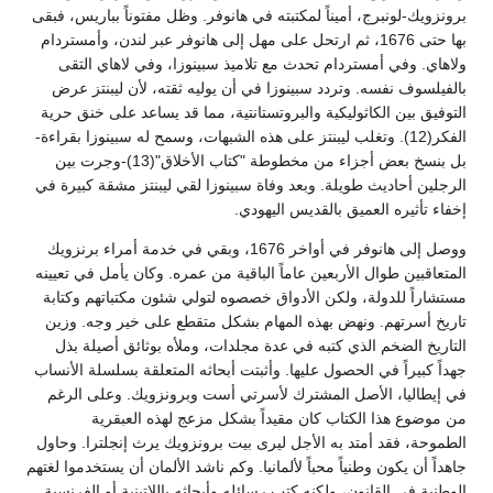
برونزويك-لونبرج، أميناً لمكتبته في هانوفر. وظل مفتوناً بباريس، فبقى
بها حتى 1676، ثم ارتحل على مهل إلى هانوفر عبر لندن، وأمستردام
ولاهاي. وفي أمستردام تحدث مع تلاميذ سبينوزا، وفي لاهاي التقى
بالفيلسوف نفسه. وتردد سبينوزا في أن يوليه ثقته، لأن ليبنتز عرض
التوفيق بين الكاثوليكية والبروتستانتية، مما قد يساعد على خنق حرية
الفكر(12). وتغلب ليبنتز على هذه الشبهات، وسمح له سبينوزا بقراءة-
بل بنسخ بعض أجزاء من مخطوطة "كتاب الأخلاق"(13)-وجرت بين
الرجلين أحاديث طويلة. وبعد وفاة سبينوزا لقي ليبنتز مشقة كبيرة في
إخفاء تأثيره العميق بالقديس اليهودي.
ووصل إلى هانوفر في أواخر 1676، وبقي في خدمة أمراء برنزويك
المتعاقبين طوال الأربعين عاماً الباقية من عمره. وكان يأمل في تعيينه
مستشاراً للدولة، ولكن الأدواق خصصوه لتولي شئون مكتباتهم وكتابة
تاريخ أسرتهم. ونهض بهذه المهام بشكل متقطع على خير وجه. وزين
التاريخ الضخم الذي كتبه في عدة مجلدات، وملأه بوثائق أصيلة بذل
جهداً كبيراً في الحصول عليها. وأثبتت أبحاثه المتعلقة بسلسلة الأنساب
في إيطاليا، الأصل المشترك لأسرتي أست وبرونزويك. وعلى الرغم
من موضوع هذا الكتاب كان مقيداً بشكل مزعج لهذه العبقرية
الطموحة، فقد أمتد به الأجل ليرى بيت برونزويك يرث إنجلترا. وحاول
جاهداً أن يكون وطنياً محباً لألمانيا. وكم ناشد الألمان أن يستخدموا لغتهم
الوطنية في القانون، ولكنه كتب رسائله وأبحاثه باللاتينية أو الفرنسية