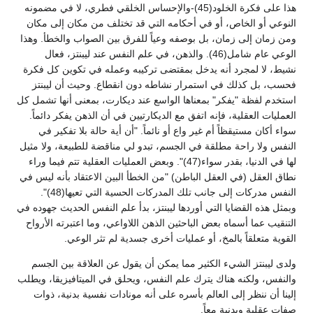
هذا على فكرة الخلود(45)-والإحساس الخلقي فطري، لا في مضمونه
النوعي أو الخاص، أو في أحكامه التي قد تختلف من مكان إلى مكان
ومن زمان إلى زمان، بل بوصفه وعياً للفرق بين الصواب والخطأ. وهذا
الوعي عام شامل(46). والذهن، في علم النفس عند ليبنتز، فعال
نشيط، لا لمجرد أنه يدخل بمقتضى تركيبه وعمله في تكوين كل فكرة
فحسب، بل كذلك في استمرار نشاطه دون انقطاع. وحيث أن ليبنتز
استخدم لفظة "يفكر" بمعناها الواسع عند ديكارت، بمعنى أنها تشمل كل
العمليات العقلية، فإنه اتفق مع الديكارتيين في أن الذهن يفكر دائماً.
سواء أكان مستيقظاً أم غير واع أو نائماً. "أن أية حالة بلا تفكير في
النفس ولا راحة مطلقة في الجسم، تبدو لي مناقضة للطبيعة، ولا مثيل
لها في الدنيا، بقدر سواء(47)". وبعض العمليات العقلية تتم فيما وراء
نطاق العقل (في العقل الباطن) "من الخطأ البين الاعتقاد بأنه ليس في
النفس مدركات إلى جانب تلك المدركات الحسية التي تعيها(48)".
وبمثل هذه القضايا التي أوردها ليبنتز، بدأ علم النفس الحديث جهوده في
التنقيب عما أسماه بعض الباحثين الذهن اللاواعي، وما اعتبرته الأرواح
القوية متعلقاً بالمخ، أو عمليات أخرى جسدية لم تثر الوعي.
ولدى ليبنتز الشيء الكثير مما يمكن أن يقول عن العلاقة بين الجسم
والنفس، ولكنه هناك يترك علم النفس، ويحلق في الميتافيزيقا، ويطلب
إلينا أن ننظر إلى العالم بأسره على أنه مونادات نفسية بدنية، ذوات
صفات عقلية وبدنية معاً.