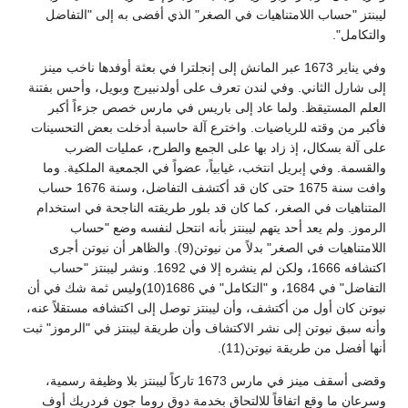
ليبنتز "حساب اللامتناهيات في الصغر" الذي أفضى به إلى "التفاضل
والتكامل".
وفي يناير 1673 عبر المانش إلى إنجلترا في بعثة أوفدها ناخب مينز
إلى شارل الثاني. وفي لندن تعرف على أولدنبيرج وبويل، وأحس بفتنة
العلم المستيقظ. ولما عاد إلى باريس في مارس خصص جزءاً أكبر
فأكبر من وقته للرياضيات. واخترع آلة حاسبة أدخلت بعض التحسينات
على آلة بسكال، إذ زاد بها على الجمع والطرح، عمليات الضرب
والقسمة. وفي إبريل انتخب، غيابياً، عضواً في الجمعية الملكية. وما
وافت سنة 1675 حتى كان قد أكتشف التفاضل، وسنة 1676 حساب
المتناهيات في الصغر، كما كان قد بلور طريقته الناجحة في استخدام
الرموز. ولم يعد أحد يتهم ليبنتز بأنه انتحل لنفسه وضع "حساب
اللامتناهيات في الصغر" بدلاً من نيوتن(9). والظاهر أن نيوتن أجرى
اكتشافه 1666، ولكن لم ينشره إلا في 1692. ونشر ليبنتز "حساب
التفاضل" في 1684، و "التكامل" في 1686(10)وليس ثمة شك في أن
نيوتن كان أول من أكتشف، وأن ليبنتز توصل إلى اكتشافه مستقلاً عنه،
وأنه سبق نيوتن إلى نشر الاكتشاف وأن طريقة ليبنتز في "الرموز" ثبت
أنها أفضل من طريقة نيوتن(11).
وقضى أسقف مينز في مارس 1673 تاركاً ليبنتز بلا وظيفة رسمية،
وسرعان ما وقع اتفاقاً للالتحاق بخدمة دوق روما جون فردريك أوف