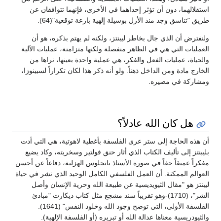
استقلالهما، دون أن تؤثر إحداهما في الأخرى، فإنهما تتوافقان عن
طريق "تناسق وجد منذ الأزل بوسيلة إلهية بارعة توقعية"(64).
ولنفترض أن الذي جال بخاطر ليبنتز، ولكنه لم يهتم بذكره، هو أن
العمليات التي هي في الظاهر منفصلة ولكنها متزامنة، عمليات الآلية
والحياة، عمليات الفعل والفكر، هي عملية واحدة بعينها، نراها من
الخارج مادة ومن الداخل ذهناً. ولو أنه ذكر هذا لكان تكراراً لسبينوزا،
ومشاركة في مصيره.
هل كان الله عادلاً؟
أن هذه الحاجة إلى ستر عرى الفلسفة بأغطية لاهوتية، هي التي أدت
بليبنتز إلى تأليف الكتاب الذي أثار حنق فولتير وسخريته، وكاد يضيع
مفكراً عميقاً حقاً في صورة الأستاذ بانجلوس الهزلية، دفاعاً عن أحسن
العوالم الممكنة. أن العمل الفلسفي الكامل الوحيد الذي نشر في حياة
ليبنتز هو "مقال الثيويديسية عن طبيعة الله وحرية الإنسان وأصل
الشر"، (1710)-وهو تقريباً سند مشجع مثل كتاب ديكارت "مبادئ
الفلسفة الأولى، التي توضح وجود الله وخلود النفس" (1641).
والثيودريسية معناها عدالة الله أو تبريره (أو الفلسفة الإلهية).