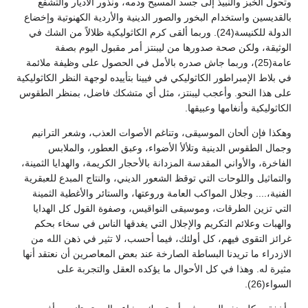
وتحول الخبز والنبيذ إلى جسد المسيح ودمه، ونذور الأديار والتشفع
بالقديسين واستخدام البخور والصور الدينية والأردية الكهنوتية وإخضاع
الدولة للكنيسة(24). وربما ألقى كرم الكاثوليكية ظلالاً من الشك في
الوثيقة، ولكن صحة صدورها من ليبنتز أمر مقبول اليوم بصفة
عامة(25)، وربما جاش صدره بالأمل في الحصول على وظيفة ملائمة
في بلاط الإمبراطور الكاثوليكي في فيينا بتأييده لوجهة النظر الكاثوليكية
على هذا النحو. وأعجب ليبنتز، مثل أي متشكك فاضل، بمنظر الطقوس
الكاثوليكية وأنغامها وعبيقها.
وهكذا فإن ألحان الموسيقى، وتناغم الأصوات العذب، وشعر الترانيم
وجمال الطقوس الدينية وتلألأ الأضواء، وعبق العطور، والملابس
الفاخرة، والأواني المقدسة المزدانة بالأحجار الكريمة، والهدايا الثمينة،
والتماثيل واللوحات التي توقظ الشعور الديني، والنتاج المبدع للعبقرية
الفنية،.... وجلال المواكب العامة وروعتها، والستائر والأغطية الثمينة
التي تزين الطرقات، وموسيقى النواقيس، وصفوة القول كل الهدايا
والهبات وعلائم التكريم والإجلال التي يغدقها الناس في سخاء بحكم
غرائز التقوى فيهم، كل أولئك، فيما أحسب، لا تثير في ذهن الله من
الازدراء ما تريدنا البساطة الصارخة عند بعض المعاصرين أن نعتقد أنها
مثيرة له. وهذا في كل الأحوال ما يؤكده العقل والتجربة على
السواء(26).