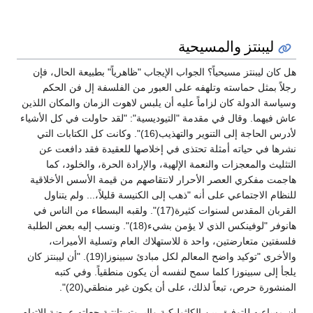
ليبنتز والمسيحية
هل كان ليبنتز مسيحياً؟ الجواب الإيجاب "ظاهرياً" بطبيعة الحال، فإن
رجلاً بمثل حماسته وتلهفه على العبور من الفلسفة إل فن الحكم
وسياسة الدولة كان لزاماً عليه أن يلبس لاهوت الزمان والمكان اللذين
عاش فيهما. وقال في مقدمة "التيوديسية": "لقد حاولت في كل الأشياء
لأدرس الحاجة إلى التنوير والتهذيب(16)". وكانت كل الكتابات التي
نشرها في حياته أمثلة تحتذى في إخلاصها للعقيدة فقد دافعت عن
التثليث والمعجزات والنعمة الإلهية، والإرادة الحرة، والخلود، كما
هاجمت مفكري العصر الأحرار لانتقاصهم من قيمة الأسس الأخلاقية
للنظام الاجتماعي على أنه "ذهب إلى الكنيسة قليلاً،... ولم يتناول
القربان المقدس لسنوات كثيرة(17)". ولقبه البسطاء من الناس في
هانوفر "لوفينكس الذي لا يؤمن بشيء(18)". ونسب إليه بعض الطلبة
فلسفتين متعارضتين، واحد ة للاستهلاك العام وتسلية الأميرات،
والأخرى "توكيد واضح المعالم لكل مبادئ سبينوزا(19). "أن ليبنتز كان
يلجأ إلى سبينوزا كلما سمح لنفسه أن يكون منطقياً. وفي كتبه
المنشورة حرص، تبعاً لذلك، على أن يكون غير منطقي(20)".
إن مساعيه للتوفيق بين الكاثوليكية والبروتستانتية جعلته عرضة للاتهام