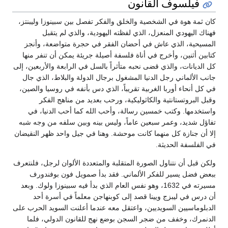
فيلسوف القانون
كان ثمة هوة في الشخصية والخلق والفكر تفصل بين سبينوزا وليبنتز،
فهناك اليهودي المنعزل، الذي لفظته اليهودية، والذي لم يتقبل
المسيحية، الذي عاش في أحضان الفقر في حجرة متواضعة، وأنجز
كتابين أثنين، وأخرج في أناة فلسفة أصيلة جريئة يمكن أن تنفر منها
كل الديانات، والذي قضى نحبه متأثراً بالسل في الرابعة والأربعين، إلى
جانب الألماني رجل الدنيا المشغول برجال الدولة والبلاط، الذي جال
في كل أنحاء أوربا الغربية تقريباً، الذي دس بأنفه في روسيا والصين،
وقبل البروتستانتية والكاثوليكية، ورحب بعديد من مناهج الفكر
واستخدمها. وكتب خمسين رسالة، وأحب الله كما أحب الدنيا، في
تفاؤل شديد، وعمر سبعين عاماً، وليس بينه وبين سلفه من وجه شبه
إلا أن جنازة كل منهما كانت موحشة. وهنا في جيل واحد ظهر النقيضان
في الفلسفة الحديثة.
ولكن قبل أن نتناول الصورة المتقلبة والمتعددة الألوان لرجل، فلنتعرف
ببعض فضل يسير للفكر الألماني. فقد بدأ صمويل فون بوفندورف
مسيرته في 1632، وهو نفس العام الذي بدأ فيه سبينوزا ولوك. وبعد
أن درس في ليبزج ويينا قصد إلى كوبنهاجن معلماً في أسرة أحد
الدبلوماسيين السويديين، واعتقل معه عندما أعلنت السويد الحرب على
الدنمرك، وخفف من ضجر السجن بوضع نهج للقانون الدولي، فلما