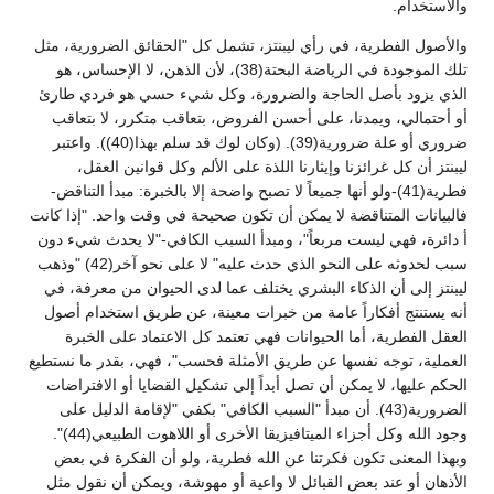
والاستخدام.
والأصول الفطرية، في رأي ليبنتز، تشمل كل "الحقائق الضرورية، مثل
تلك الموجودة في الرياضة البحتة(38)، لأن الذهن، لا الإحساس، هو
الذي يزود بأصل الحاجة والضرورة، وكل شيء حسي هو فردي طارئ
أو أحتمالي، ويمدنا، على أحسن الفروض، بتعاقب متكرر، لا بتعاقب
ضروري أو علة ضرورية(39). (وكان لوك قد سلم بهذا(40)). واعتبر
ليبنتز أن كل غرائزنا وإيثارنا اللذة على الألم وكل قوانين العقل،
فطرية(41)-ولو أنها جميعاً لا تصبح واضحة إلا بالخبرة: مبدأ التناقض-
فالبيانات المتناقضة لا يمكن أن تكون صحيحة في وقت واحد. "إذا كانت
أ دائرة، فهي ليست مربعاً"، ومبدأ السبب الكافي-"لا يحدث شيء دون
سبب لحدوثه على النحو الذي حدث عليه" لا على نحو آخر(42) "وذهب
ليبنتز إلى أن الذكاء البشري يختلف عما لدى الحيوان من معرفة، في
أنه يستنتج أفكاراً عامة من خبرات معينة، عن طريق استخدام أصول
العقل الفطرية، أما الحيوانات فهي تعتمد كل الاعتماد على الخبرة
العملية، توجه نفسها عن طريق الأمثلة فحسب"، فهي، بقدر ما نستطيع
الحكم عليها، لا يمكن أن تصل أبداً إلى تشكيل القضايا أو الافتراضات
الضرورية(43). أن مبدأ "السبب الكافي" بكفي "لإقامة الدليل على
وجود الله وكل أجزاء الميتافيزيقا الأخرى أو اللاهوت الطبيعي(44)".
وبهذا المعنى تكون فكرتنا عن الله فطرية، ولو أن الفكرة في بعض
الأذهان أو عند بعض القبائل لا واعية أو مهوشة، ويمكن أن نقول مثل