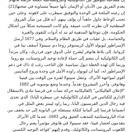
بعدم التفريق بين الأديان أو الإيمان بأنها جميعاً متساوية في صحتها(21).
إن رغبته الملحة في الوحدة والتوفيق سيطرت على لاهوته. وعلى حين
تجنب الوعاظ حاول جاهداً أن يؤلف بينهم. أنه قلل من شأن الفروق
السطحية لأن نظرته كانت عميقة. ولو كانت المسيحية شكلاً من أشكال
الحكومة، فإن تنوعاتها المذهبية لم تبد له أدوات للتقوى والغيرة
والحماسة، بل عقبات في طريق النظام والسلام. وفي 1677 أرسل
الإمبراطور ليوبولد الأول كريستوفر روجا دي سبينولا أسقف تينا في
كرواتيا، إلى بلاط هانوفر ليقترح على الدوق جون فردريك، وكان مرتداً
إلى الكاثوليكية أن ينضم إلى حملة لإعادة توحيد البروتستانت مع روما.
وربما كان لهذه الخطة ذيول سياسية: فإن الناخب رغب إذ ذاك في دعم
الإمبراطور له، كما أن ليوبولد راوده الأمل في وحدة وروح ألمانيتين
أقوى لمواجهة الأتراك. وتنقل سبينولا لفترة من الوقت بين فينينا
وهانوفر، وأحرز المشروع تقدماً. وعندما وضع بوسويه في 1682
"الإعلان الفاليكاني" (الفاليكانية حركة نشأت في فرنسا تنادي بالاستقلال
الإداري للكنائس في البلدان الكاثوليكية عن سيطرة البابا). الذي تحدى
فيه رجال الدين الفرنسيون البابا، ربما راود ليبنتز بعض الملل في
انضماما فرنسا إلى ألمانيا كثلكة مستقلة عن البابوية إلى حد يخفف من
عداء الباروتستانتية للمذهب العتيق وفي 1683، عندما كان الأتراك
يتقدمون لحصار فيينا، عقد سبينولا في هانوفر مؤتمراً يضم رجال
اللاهوت البروتستانت والكاثوليك، وقدم إليهم "قواعد التوحيد الكنسي