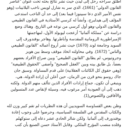
أطلق سراحه رحل إلى ليدن حيث نشر نتائج بحثه تحت عنوان "عناصر
القانون الدولي" (1661)، الذي سر به شارل لويس ناخب البلاتينات (وهو
نفس الأمير الذي دعا سبينوزا فيما بعد) إلى حد أن الناخب استدعى
المؤلف إلى هيدلبرج، وأنشأ له كرسي الأستاذية في القانون الطبيعي
والقانون الدولي-وهو أول كرسي من نوعه في التاريخ. وهناك وضع
دراسة عن "مملكة ألمانيا" أزعجت ليوبولد الأول، لمهاجمتها
الإمبراطورية الرومانية المقدسة وأباطرتها. وهاجر بوفندورف إلى
السويد وجامعة لوند (1670) حيث نشر أروع أعماله "القانون الطبيعي
والناس" (1672). وفي محاولته اتخاذ موقف وسط بين هوبز
وجروتيوس، لم يطابق "القانون الطبيعي" وبين صراع الأفراد بعضهم
بعضاَ، بل طابق بينه وبين "العقل الصحيح" وأضفى "الحقوق الطبيعية"
(وهي حقوق كل الكائنات العقلانية) على قدم المساواة. وسبق جان
جاك روسو بنحو قرن من الزمان، حين أعلن أن إرادة الدولة، هي،
وينبغي أن تكون، جماع إرادات الأفراد الذين تتألف منهم الدولة. ولكنه
ذهب إلى أن العبودية أمر مرغوب فيه، وسيلة لإنقاص عدد المتسولين
والأفاقين واللصوص(1).
وظن بعض القساوسة السويديين أن هذه النظريات لم تقم كبير وزن لله
والكتاب المقدس في الفلسفة السياسية، وحرضوا على وجوب إعادة
بوفندورف إلى ألمانيا. ولكن شالر الحادي عشر دعاه إلى ستوكهلم
وقلده منصب المؤرخ الملكي. وقابل الأستاذ حسن الصنيع بأن كتب