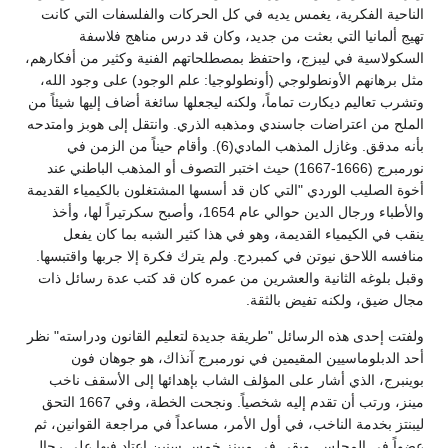
الناحية الفكرية، يغمس يديه في كل الحركات والفلسفات التي كانت
تهيج ألمانيا التي بعثت من جديد، وكان قد درس مناهج فلاسفة
السكولاسية في ليبزج، واحتفظ بمصطلحاتهم الفنية وكثير من أفكارهم،
مثل برهانهم الأونطولوجي (أونطولوجيا: علم الوجود) على وجود الله،
وتشرب تعاليم ديكارت تماماً، ولكنه ليجعلها سائغة أضاف إليها شيئاً من
الملح من اعتراضات جاسندي ومذهبه الذري. وانتقل إلى هوبز وامتدحه
بأنه مدقق. وغازل المذهب المادي(6). وأقام حيناً من الزمن في
نورمبرج (1666-1667) حيث اختبر التصوف أو المذهب الباطني عند
أخوة الصليب الوردي "التي كان قد أسسها المشتغلون بالكيمياء القديمة
والأطباء ورجال الدين حوالي عام 1654، وأصبح سكرتيراً لها، وأخذ
ينقب في الكيمياء القديمة، وهو في هذا كثير الشبه بما كان يفعل
منافسه اللاحق نيوتن في كمبردج. ولم يترك فكرة إلا جربها واقتبسها.
وقبل بلوغه الثانية والعشرين من عمره كان قد كتب عدة رسائل ذات
مجال ضيق، ولكنه تفيض بالثقة.
ولفتت إحدى هذه الرسائل "طريقة جديدة لتعليم القانون ودراسته" نظر
أحد الدبلوماسيين المقيمين في نورمبرج آنذاك، هو جوهان فون
بوينبرج، الذي أشار على المؤلف الشاب بإهدائها إلى الأسقف ناخب
مينز، ورتب أن تقدم إليه شخصياً. ونجحت الخطة، وفي 1667 التحق
ليبنتز بخدمة الناخب، في أول الأمر، مساعداً في مراجعة القوانين، ثم
عضواً في المجلس. وبقي في ميبنز خمس سنين اعتاد فيها على رجال