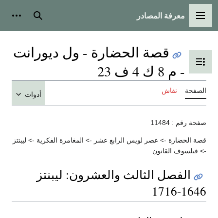
معرفة المصادر
القائمة الرئيسية
بحث
أدوات
قصة الحضارة - ول ديورانت
تبديل عرض جدول المحتويات
- م 8 ك 4 ف 23
الصفحة
نقاش
أدوات
صفحة رقم : 11484
قصة الحضارة -> عصر لويس الرابع عشر -> المغامرة الفكرية -> ليبنتز
-> فيلسوف القانون
الفصل الثالث والعشرون: ليبنتز
1646-1716