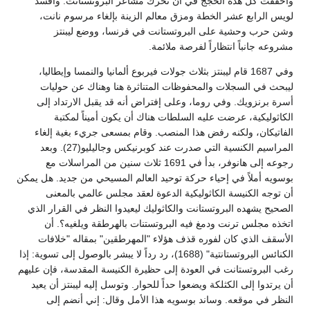
وأخفقت كل هذه الحجج في أن تحرك مشاعر البروتستانت. وأفسد
لويس الرابع عشر الخطة ومزق معالم الزينة بإلغاء مرسوم نانت،
وشن حرب وحشية على البروتستانت في فرنسا، ووضع ليبنتز
مشروعه جانباً انتظاراً لفرصة ملائمة.
وفي 1687 قام ليبنتز بثلاث جولات فيربوع ألمانيا والنمسا وإيطاليا،
ليبحث في السجلات والمحفوظات المتناثرة هنا وهناك عن حوليات
أسرة برنزويك. وفي روما، وعلى إفتراض أنه قد يقبل الارتداد إلى
الكاثوليكية، عرضت عليه السلطات هناك أن يكون أميناً لمكتبة
الفاتيكان، ولكنه رفض هذا المنصب. وقام بمسعى جريء بغية إلغاء
المراسيم الكنسية التي صدرت عند كوبرنيكس وجاليليو(27). وبعد
رجوعه إلى هانوفر، بدأ في 1691 ثلاث سنين من المراسلات مع
بوسويه أملاً في إحياء حركة توحيد العالم المسيحي من جديد. هل يمكن
أن توجه الكنيسة الكاثوليكية الدعوة لعقد مجلس عالمي بالمعنى
الصحيح يشهده البروتستانت والكاثوليك ليعيدوا النظر في القرار الذي
اتخذه مجلس ترنت ودمغ فيه البروتستنات بالهرطقة ويلغيه؟. أن
الأسقف الذي كان لفوره قذف هؤلاء "المهرطقين" بمقاله "خلافات
الكنائس البروتستانتية" (1688)، رد رداً لا يبشر بالوصول إلى تسوية: إذا
رغب البروتستانت في العودة إلى حظيرة الكنيسة المقدسة، فإن عليهم
أن يرتدوا إلى الكثلكة ويضعوا حداً للحوار. وتوسل إليه ليبنتز أن يعيد
النظر في موقعه. وساند بوسويه هذا الأمل وقال: إني أنضم إلى