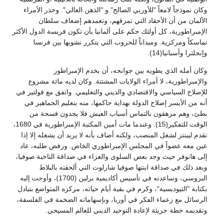
وكان نموذجاً لامعاً "للأوربي الصالح" و "الذهن العالي". وحذر الأمراء
الألمان من أن الأحقاد التي تمزقهم، وتعمدهم إضعاف سلطان
الإمبراطورية، كل أولئك حكم على ألمانيا بأن تكون فريسة الدول الأكثر
تماسكاً ومركزية. وميداناً للحروب التي يتكرر نشوبها بين فرنسا
وإنجلترا وأسبانيا(14).
وكان أمله الذي يطويه بين جوانحه، أن يخدم الإمبراطور
والإمبراطورية، لا أمراء الولايات المشتتة. وكان لديه مائة مشروع
للإصلاح السياسي والاقتصادي والديني والتعليمي. واتفق مع فولتير في
أنه من الأيسر إصلاح الدولة بهداية حاكمها، منه بتعليم الجماهير في
بطئ، وهم مرهقون بالتماس أسباب العيش فلا يجدون فسحة من
الوقت للتفكير(15). وعندما مات أمين المكتبة الإمبراطورية في 1680،
تقدم ليبنتز لشغل المنصب، ولكنه أضاف بأنه لا يريد أن يشغله إلا إذا
عين معه عضواً في المجلس الإمبراطوري الخاص. ورفض طلبه، عاد
إلى هانوفر حيث وجد بعض السلوى والعزاء في صداقة الناخبة صوفيا،
وبعد ذلك في صداقة ابنتها صوفيا شارلوت التي ألحقته بالبلاط
البروسي، وساعدته في تأسيس أكاديمية برلين (1700)، وأوحت إليه
بكتابة "التيوديسية"، وكرم في بقية أيام حياته، مركزه المتواضع بتبادل
الرسائل مع زعماء الفكر في أوربا، وبإسهاماته الضخمة في الفلسفة،
وتقديمه خطة جريئة لإعادة التوحيد الديني للعالم المسيحي.