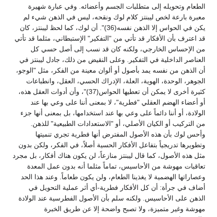
الطعام وتحويله إلى متطلبات الجسم وأعضائه. وفي عبارة شهيرة
معبرة بارعة لخص ليبنتز كلام لوك ونقحه، ليس في الذهن شيء لم
يكن في الحواس إلا الذهن نفسه(36)". أن لوك، كما لحظ ليبنتز، كان
قد اعترف بأن الأفكار قد تأتي من "التفكير" الإستبطاني، مثلما قد تأتي
من الإحساس الخارجي، ولكنه كان قد نسب إلى أصل حسي كل
العناصر الداخلية في التفكير. وعلى النقيض من ذلك، جادل ليبنتز في
أن الذهن من نفسه يمد بأصول أو ألوان معينة من الفكر، مثل "الوجو،
الجوهر، الوحدة، الهوية، العلة، الإدراك الحسي، العقل، وانطباعات
كثيرة أخرى لا يمكن أن تعطيها الحواس(37)"، وأن أدوات العقل هذه،
أو أعضاء الهضم العقلي "فطرية"، لا بمعنى أننا على وعي بها عند
الولادة، أو أننا دائماً على وعي بها عند استخدامها، بل بمعنى أنها جزء
من التركيب أو الكيان الأصلي، أو "الاستعدادات الطبيعية" للذهن.
وأحس لوك بأن هذه الأصول المفترض أنها فطرية تجري تنميتها
وتطويرها تدريجياً بتفاعل الأفكار الحسية أصلاً، في الفكر، ولكن بدون
مثل هذه الأصول، كما قال ليبنتز منازعاً، لن يكون هناك أفكار، بل مجرد
تعاقبات مهوشة من الأحاسيس، تماماً مثلما أنه بدون عمل المعدة
وعصاراتها الهضمية لا يغذينا الطعام، ولن يكون طعاماً. وعند هذا الحد
أضاف في جرأة: أن كل الأفكار فطرية-أي أثر عملية التحويل في
الذهن على الأحاسيس. ولكنه سلم بأن الأصول الفطرسية عند الولادة
مهوشة وغير متميزة، ولا تصبح واضحة إلا عن طريق الخبرة