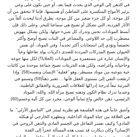
في الذهن إلى الوعي الذي يحدث فيما بعد، أو حين نكون على وعي
بزئير الأمواج المنكسرة على الشاطئ أو هسيسها، فإننا لا نتحقق من أن
كل موجة، أو كل جزء صغير من كل موجة، يطرق أذننا ليحدث ألفاً من
الآثار الفردية، التي تشكل أو تصبح هي سماعنا للبحر. وعلى ذلك فإن
أبسط المونادات تحس وتدرك كل شيء حولها، ولكن بشكل مهوش
مضطرب إلى حد اللاوعي. والمشاعر في النبات تصبح أوضح وأكثر
تخصصاً وتؤدي إلى استجابات أكثر تحديداً. وفي الموناد، أي نفس
الحيوان تصبح المدركات المرددة للصدى ذكريات يولد تفاعلها وعياً.
والإنسان عبارة عن مستعمرة من المونادات (الخلايا؟) لكل منها جوعه
وحاجياته وأغراضه، ولكن هذه الجزيئات تصبح جماعة موحدة من كائنات
حية بتوجيه من موناد مسيطر، وهو "فعلية" الإنسان ونفسه(58). وإذا
ارتفعت النفي إلى مستوى العقل فأنها.... تعتبر ذهناً(59) وتسمو في
المرتبة تبعاً لدرجة إدراكها للعلاقات الضرورية والحقائق الباطنية،
وعندما تدرك نظام الكون وذهنه تصبح مرآة الله. والله، الموناد
الرئيسي، ذهن خالص واع تماماً الوعي، مجرد من كل آلية وجسم(60).
وأشق جانباً في هذه الفلسفة هو نظرية ليبنتز في "التناسق الأزلي". ما
هي العلاقة بين حياة الموناد الداخلية، ومظهره الخارجي أو هيكله
المادي؟ وكيف نفسر التفاعل في الجسم المادي والذهن الروحي في
الإنسان؟ وكان ديكارت قد نسب هذه المسألة عجزاً إلى الغدة
الصنوبرية. ورد عليها سبينوزا بإنكار أي انفصال أو تفاعل بين المادة