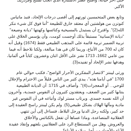
حتى آخر حياته، وافتتح عصر الاستنارة الذي أنجب لسنج وفردريك
الأكبر.
وتابع بعض المتحمسين ثورتهم إلى أقصى درجات الإلحاد، فنبذ ماتياس
كنوتزن من هولشتين أي معتقد خارق للطبيعة "أننا فوق كل شيء ننكر
الله(2)". واقترح أن يستبدل بالمسيحية وكنائسها وكهنتها "ديانة وضيعة"
"ديانة الإنسانية" مستبقاً بذلك أوجست كومت، وأن يؤسس الخلاق على
تربية الضمير تربية قائمة على المذهب الطبيعي فقط (1674) وقيل أنه
كان له 700 من الأتباع، وربما كان في هذا مبالغة، ولكنا نلاحظ أنه فيما
بين عامي 1662، 1713 نشر على الأقل اثنان وعشرون كتاباً في ألمانيا،
وهدفها نشر الإلحاد أو تفنيده(3).
ورثى ليبنتز "لانتصار المفكرين الأحرار الواضح"، فكتب حوالي عام
1700 "في أيامنا هذه"، يبدي كثير من الناس قليلاً من الاحترام والإجلال
للوحي... أو المعجزات(4)". وأضاف في 1715: أن الديانة الطبيعية
ينتابها كثير من الضعف، ويعتقدون كثيرون أن النفوس جسدية، وآخرون
أن الله نفسه جسدي. ويرتاب مستر لوك وأتباعه في أن النفوس غير
مادية ومآلها الهلاك بشكل طبيعي(5). ولم يكن ليبنتز راسخ العقيدة إلى
حد كبير، ولكنه رجل الدنيا ورجل البلاط، فتساءل إلى أين تنتهي
العقلانية المتصاعدة، وماذا عساها أن تفعل بالكنائس والأخلاق
والعروش. وهل من المستطاع الرد على العقلانيين بلغتهم وإنقاذ عقيدة
الآباء والأجداد من أجل سلامة الأبناء؟.