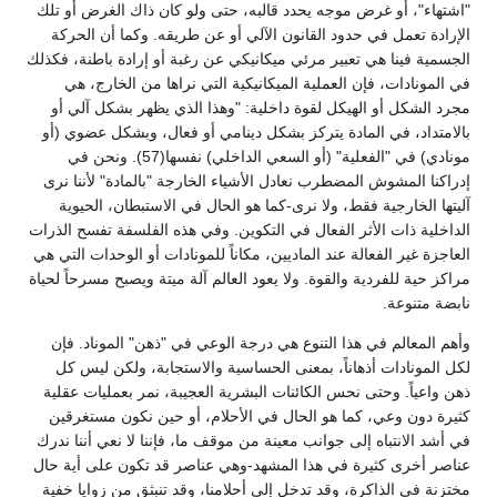
"اشتهاء"، أو غرض موجه يحدد قالبه، حتى ولو كان ذاك الغرض أو تلك
الإرادة تعمل في حدود القانون الآلي أو عن طريقه. وكما أن الحركة
الجسمية فينا هي تعبير مرئي ميكانيكي عن رغبة أو إرادة باطنة، فكذلك
في المونادات، فإن العملية الميكانيكية التي نراها من الخارج، هي
مجرد الشكل أو الهيكل لقوة داخلية: "وهذا الذي يظهر بشكل آلي أو
بالامتداد، في المادة يتركز بشكل دينامي أو فعال، وبشكل عضوي (أو
مونادي) في "الفعلية" (أو السعي الداخلي) نفسها(57). ونحن في
إدراكنا المشوش المضطرب نعادل الأشياء الخارجة "بالمادة" لأننا نرى
آليتها الخارجية فقط، ولا نرى-كما هو الحال في الاستبطان، الحيوية
الداخلية ذات الأثر الفعال في التكوين. وفي هذه الفلسفة تفسح الذرات
العاجزة غير الفعالة عند الماديين، مكاناً للمونادات أو الوحدات التي هي
مراكز حية للفردية والقوة. ولا يعود العالم آلة ميتة ويصبح مسرحاً لحياة
نابضة متنوعة.
وأهم المعالم في هذا التنوع هي درجة الوعي في "ذهن" الموناد. فإن
لكل المونادات أذهاناً، بمعنى الحساسية والاستجابة، ولكن ليس كل
ذهن واعياً. وحتى نحس الكائنات البشرية العجيبة، نمر بعمليات عقلية
كثيرة دون وعي، كما هو الحال في الأحلام، أو حين نكون مستغرقين
في أشد الانتباه إلى جوانب معينة من موقف ما، فإننا لا نعي أننا ندرك
عناصر أخرى كثيرة في هذا المشهد-وهي عناصر قد تكون على أية حال
مختزنة في الذاكرة، وقد تدخل إلى أحلامنا، وقد تنبثق من زوايا خفية