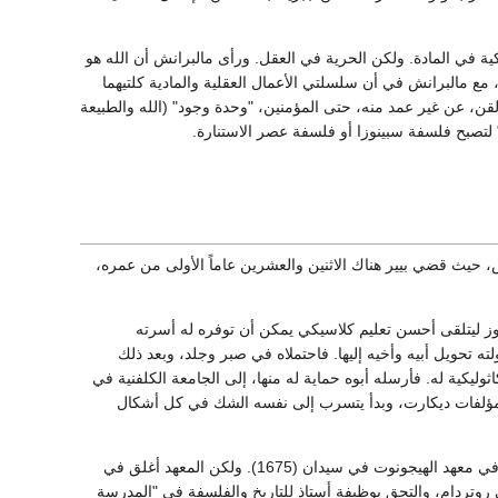
كية في المادة. ولكن الحرية في العقل. ورأى مالبرانش أن الله هو
ع مالبرانش في أن سلسلتي الأعمال العقلية والمادية كلتيهما
د لقن، عن غير عمد منه، حتى المؤمنين، "وحدة وجود" (الله والطبيعة
ة" لتصبح فلسفة سبينوزا أو فلسفة عصر الاستنارة.
 حيث قضي بيير هناك الاثنين والعشرين عاماً الأولى من عمره،
. وفي 1669 أرسل إلى الكلية صأثر. وفي 1669 اليسوعية في تولوز ليتلقى أحسن تعليم كلاسيكي يمكن أن توفره له أسرته
ه تحويل أبيه وأخيه إليها. فاحتملاه في صبر وجلد، وبعد ذلك
وليكية له. فأرسله أبوه حماية له منها، إلى الجامعة الكلفنية في
بيل على مؤلفات ديكارت، وبدأ يتسرب إلى نفسه الشك في كل أشكال
وبعد استكمال دراسته أقام في جنيف وروان وباريس مشتغلاً بالتدريس، ثم ارتقى إلى أستاذ للفلسفة في معهد الهيجونوت في سيدان (1675). ولكن المعهد أغلق في
روتردام، والتحق بوظيفة أستاذ للتاريخ والفلسفة في "المدرسة