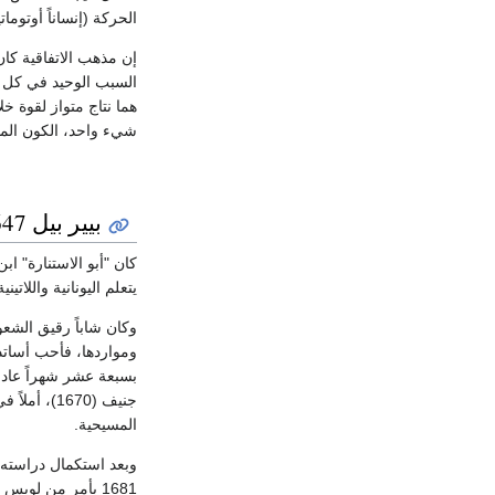
الحركة (إنساناً أوتوماتيك
إن مذهب الاتفاقية كان
السبب الوحيد في كل ع
هما نتاج متواز لقوة خ
شيء واحد، الكون المادي
بيير بيل 1647-1706
كان "أبو الاستنارة" 
يتعلم اليونانية واللاتيني
ومواردها، فأحب أساتذت
بسبعة عشر شهراً عاد إ
جنيف (670
المسيحية.
1681 بأمر من لو