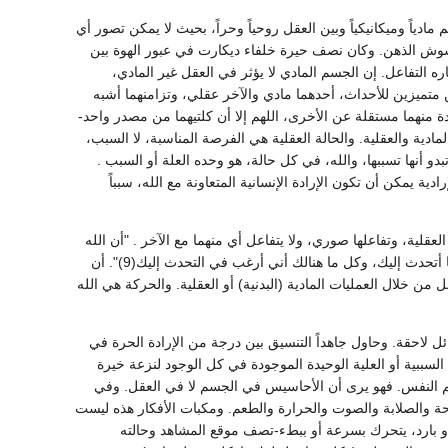
ياً وميكانيكياً وبين العقل روحياً وحراً، بحيث لا يمكن تصور أي
 قد يشوش الذهن. وكان نصف حيرة خلفاء ديكارت في عبور الهوة بين
ره التفاعل. إن الجسم المادي لا يؤثر في العقل غير المادي،
 متميزين للأحداث، أحدهما مادي والآخر عقلي، وتزامنهما أشبه
نهما مستقلة عن الأخرى، اللهم إلا أن كلتيهما من مصدر واحد-
ادية والعقلية. والحالة العقلية هي الفرصة المناسبة، لا السبب،
بدو أنها تسببها، والله، في كل حالة، هو وحده العلة أو السبب .
 يمكن أن تكون الإرادة الإنسانية المتعاونة مع الله، سبباً
عقلية، وتفاعلها صوري، ولا يتفاعل أي منهما مع الآخر . "أن الله
وحده يرد الهواء الذي جعلني هو أتنفسه... لست أنا الذي أتنفس، أنني أتنفس على الرغم مني. لست أنا أتحدث إليك، وكل ما هنالك أني أرغب في التحدث إليك(9)". أن
ل من خلال العمليات المادية (البدنية) أو العقلية. والحركة هي الله
 لاحقة. وحاول جاهداً التنسيق بين درجة من الإرادة الحرة في
السببية أو العلية الوحيدة الموجودة في كل الوجود لنزعة خيرة
ي علم النفس. فهو يرى أن الأحاسيس في الجسم لا في العقل. وفي
حة والصلابة والصوت والحرارة والطعم. ومكبات الأفكار هذه ليست
و بارد، يتحرك بسرعة أو ببطء-تصف موقع المشاهد وحالته