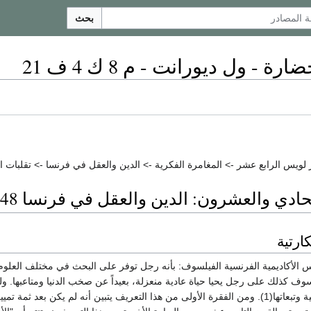
بحث
ة - ول ديورانت - م 8 ك 4 ف 21
ويس الرابع عشر -> المغامرة الفكرية -> الدين والعقل في فرنسا -> تقلبات ال
دي والعشرون: الدين والعقل في فرنسا 1648-1715
ارتية
قاموس الأكاديمية الفرنسية الفيلسوف: بأنه رجل توفر على البحث في مختلف العلوم،
سوف كذلك على رجل يحيا حياة عادية منعزلة، بعيداً عن صخب الدنيا ومتاعبها. و
مسئوليات الحياة المدنية وتبعاتها(1). ومن الفقرة الأولى من هذا التعريف يتبين أنه لم