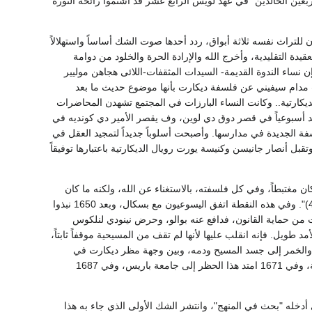
ربعين الخالدين" في عهد لويس الرابع عشر قد اشتموا رائحة الثورة
ان للتراث نفسه ثلاثة أبواق، ردد أحدها صوت الشك أساساً واستهلالاً
يدة التقليدية، وأخرج الله والإرادة الحرة والخلود من دوامة
ن نساء الندوة القديمة- السيدات المثقفات-اللائى هجاهن موليير
لت مدام سيفيني عن فلسفة ديكارت بأنها موضوع حديث ما بعد
ديكارتية.. وكانت النساء البارزات في المجتمع تشهدن المحاضرات
الندوات الديكارتية تعقد أسبوعياً في قصر دوق دي لوين، وف يقصر الأمير دي كونديه في
الأوغسطيون-الفلسفة الجديدة في مدارسها. وأصبحت أسلوباً جديداً لتمجيد العقل في
قبل أنصار جانيسن وكنيسة يورت رويال الديكارتية باعتبارها توفيقاً
كان مغتبطاً، وفي كل فلسفته، بالاستغناء عن الله، ولكنه ما كان
في مقدوره أن يتحاشى السماح له بنقرة بطرف الإصبع ليحرك العالم، بعد أن في غير حاجته إلى الله(4)". وفي هذه النقطة اتفق اليسوعيون مع بسكال، وبعد 1650 نبذوا
رت من حماية القانون، فدافع عنه بوالو، وحرض نينودي لنلكوس
لامة هيوت الذي ناصر الديكارتية لأمد طويل. فإنه انقلب عليها لأنها لم تقف من المسيحية موقفاً ثابتاً،
لخبز والخمر إلى جسد المسيح ودمه، وبين وجهة مظر ديكارت في
"المادة" باعتبارها امتداداً خالصاً. وفي 1665 حرم لويس الرابع عشر تدريس الفلسفة في الكلية الملكية، وفي 1671 امتد هذا الحظر إلى جامعة باريس، وفي 1687
ي أدخله "بحث في المنهج"، وانتشر الشك الأولى الذي جاء به هذا