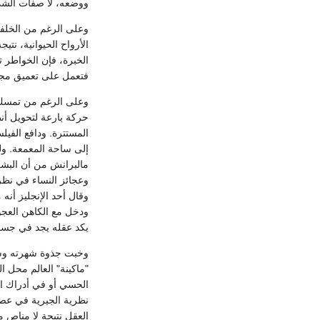
ووضعه، لا صفات الشيء 
وعلى الرغم من الخلفية
الأرواح الحيوانية، نتي
الخبرة، فإن الخواطر ت
فتعمل على تعميق مجار
وعلى الرغم من تمسك م
حركة بارعة لتحويل أنط
وعجائز النساء في نظري
ودخل مع الكاهن العجو
يكد عقله يجد في جسمه مجالاً أو حيزا
وخبت جذوة شهرته وشيكا
"ماكينة" العالم محل ا
الحسي أو في أدراك ال
نظرية الجبرية في عصر 
العقل نتيجة لا مناص 