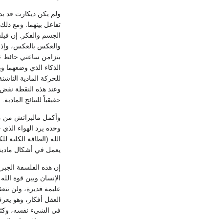
ولم يكن ديكارت قد بدأ
تفاعل بينهما. ومع ذلك
الجسم والفكر. إن فيلسو
والعكس بالعكس، وإذا ب
بتزامن ساعتي حائط عل
الذكاء الذي وضعهما وب
للحركة المادية الناشئة
وعند هذه النقطة نقض ج
حقيقياً للنتائج المادية.
وأكمل مالبرانش من مذه
الله (الطاقة الكلية لل
يعمل في أشكال مادية، 
إن هذه الفلسفة الجبر
الإنسان وبين قوة الله
عليمة قديرة، ولن نتعق
العقل أفكار، وهو يعر
في الشيء نفسه، وكثير