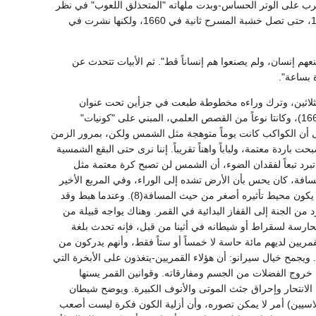
يضرب على الوتر الحساس-وبدت ملهاته "المتحذلق اللعوب" في نظر
موليير صالحة لأن يسرق منها مشهداً أو مشهدين، أما مأساته "موت أوجربين" فقد مثلت مرة في 1640، حتى تصل خشبة المسرح ثانية في 1660، ولكنها نشرت في
يصنعهم إنسان، ولم يصنعوا هم إنساناً قط". ثم الأبيات تتحدث عن
 بساعة".
ثلاثين، وترك وراءه مخطوطة طبعت في جزأين تحت عنوان
"التاريخ الهزلي لدول وإمبراطوريات القمر" (1657) "والتاريخ الهزلي لدول وإمبراطوريات الشمس" (1662)، وكانتا نوعاً من القصص العلمي، المبني على "كونيات"
 إلى أن الكواكب كانت يوماً متوهجة مثل الشمس ولكن، بمرور الزمن
باردة معتمة، ولباباً واهناً تقريباً. إننا نرى حتى البقع الشمسية
ي تبرد تبعاً لفقدان الضوء، أن الشمس لن تصبح كرة معتمة مثل
المسافة، كان يحس بأن الأرض تشده إلى الوراء، وفي المربع الأخير
أحس بجاذبية القمر. "فقلت في نفسي أن هذا راجع إلى أن كتلة القمر أصغر من كتلة الأرض، ومن ثم يكون محيط تأثيره أصغر من حيث المسافة(8). وعندما هبط وقد
ن الجنة إلى القفاز البدائية في القمر. وهناك يواجه قبيلة من
لحارسة لسقراط أو شيطانه في أثينا من قبل، فإنه تحدث بلغة
قمريين لديهم مائة حاسة لا خمساً أو ستاً فقط، وأنهم يدركون من
. ويجمح خيال سيرانو: أن هؤلاء القمريين-يتغذون على الأبخرة التي
خروج الفضلات من الجسم ومفارقاته. وقوانين القمر يسنها
 الانتحار وإحراق جثث الموتى والأنوف الكبيرة. ويوضح شيطان
لاسيين) أمر لا يمكن تصوره، وأن أزلية الكون فكرة ليست أصعب