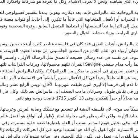
الذي يشاهده. ونحن لا نعرف الأشياء. وكل ما نعرفه هو مدركاتنا وأفكارنا المت
 الروحانية عند مالبرانش فإنه، بعد ديكارت وهوبز، يمدنا بتفسير فسيولوجي للع
جة للخبرات أو الأفعال المتشابهة التي غالباً ما تتكرر، إلى أخاديد أو قنوات م
ميل إلى الترابط تبعاً لتسلسلها أو امتدادها المتصل السابق، وقوة الشخصية وقوة 
ي الترابط، وزيادة نشاط الخيال والتصور.
البرانش بأهداب التقوى فقد كان في فلسفته عناصر كثيرة أزعجت بنين بوسويه ا
وان أرنولد ذي القلم اللاذع عن المنطق الجانسيني إلى نجدة العقيدة القويمة، 
إلى ساحة المعمعة. ولما رأت مدام سفيني Sevigne الفيران تلتهم محصول
مالبرانش من أن البشر عنصر ضروري في أحسن ما يم
ته عن الله عاملاً وحيداً في كل الأفعال، سروراً باطنياً في الاستسلام لأمر ال
ز في نقاش طويل. وسرعان ما دب الضعف إلى مالبرانش بعد ذلك، وكان في الساب
ً لتفكيره. وفي 13 أكتوبر 1715 فاضت روحه وهو نائم.
ً بعد موته، لأن فلسفته الدينية لم تنسجم مع تشكك وصاية العرش وعربدتها، كما
لعناية الإلهية. ولكن تأثيره ظهر في محاولة ليبنتز لإظهار أن الواقع هو أفضل ع
له، وفي تحليل هيوم المدمر لسبب أو العلة باعتبارها صفة خفية مستترة، وفي ت
الاستنارة. فإن القول بأن الله هو السبب الوحيد في كل الحركات والرغبات والأف
منها للقوى التي تعمل في الكون تلك اللحظة. وفي ساعة نشوة كان مالبراش قد ا