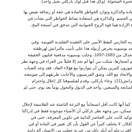
حيزة المتحولة. (وكل هذا قبل لوك باركلي بجيل واحد).
ادة والذاكرة وتوارد الخواطر فالمادة هي خفة أو رشاقة تفيض بها
عينة في الجسم. والذاكرة هي استعادة نشاط الخواطر التي نشأت في
الإرادة هما قوة الروح الحيوانية التي تتدفق في أنسجة المخ،
لحارس اليقظ الأمين على العقيدة التقليدية القويمة. وفي
نجد بوسيويه يحرض أرنولد هذا على تأنيب مالبرانش لهرطقته
المستترة. ودافع الفيلسوف عن نفسه في عدة رسائل فصيحة لا تصدق مثل الرسالة الأولى، واستمر الجدال من 1683-1697، وجلب بوسيويه مدفعية فنليون الخفيفة
اتها، ويرقات الفراشات تلتهم أشجارها، شكت من أنها لم تجد إلا قليلاً من العزاء في وجهة نظر
كن من العوالم(10). وكان لمالبرانش أصدقاء غيورون كثيرين يمكن أن يتوازنوا مع هؤلاء النقاد، فقد وجد الشباب
له والاتحاد مع الله. وشق الفرنسيون والأجانب طريقهم إلى صومعته.
وقال أحد الإنجليز أنه ما قدم إلى فرنسا إلا ليرى اثنين طبقت شهرتهما الآفاق: لويس الرابع عشر ومالبرانش(11). وجاء باركلي، وقدم لفيلسوفنا كل إجلال واحترام
عة والسبعين، وأخذ في الذبول والنحول يوماً بعد يوم، حتى لم
 أنها كانت أقل انسجاماً مع النزعة الناشئة عند الفلاسفة لإحلال
الم ممكن، من وجهة نظر باركلي أن الأشياء موجودة فقط في إدراكنا
وكيد كانت على العناصر الذاتية في تكوين المعرفة، حتى في
كار، لا يختلف كثيراً عن القول بأن كل تغيير في المادة أو في
قترب-ولو أنه أنكر ذلك-من جبرية جعلت من الإنسان آلة ذاتية