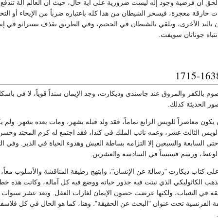
، والحق أن فرضية وجود إله ليست ضرورية على أية حال، حيث أن العالم آلة تندفع و
 خارقة معجزة، فيسخر الشيطان من هذا كله باعتباره ضرباً من الإيحاء أو التخي
ن باليد الأخرى، ويلقي بالشيطان في الجحيم، وفي الطريق يقذف بسيرانو في إي
تباه جوناتان سويفت.
صوم بالكفر والمروق عند جاسندي وديكارت، وجد الإيمان سنداً قوياً، لا في با
صور الحديثة كذلك.
 يكون معاصراً للويس الرابع تماماً، فقد ولد قبله بشهر، ومات بعده بشهر. ولم يك
لويس الثالث عشر، وعمه نائب الملك في كندا، فقد اجتمع له كرم المحتد وحسن ا
حتى السابعة والسبعين إلا التزامه بساطة العيش وهدوء الحياة في الدير. وفي 
والوعظ، ورسم قسيساً في السادسة والعشرين.
ى كتاب ديكارت "رسالة عن الإنسان"، وابتهج رطيقة المناقشة والأسلوب معاً، وأ
ذهب الكاثوليكي الذي نبتت فيه جذور حياته ووضع فيه كل آماله، وكانت هذه خطوة
 الفرنسية تحت عنوان "البحث عن الحقيقة". وهنا، كما هو الحال في كل فلاسفة ف