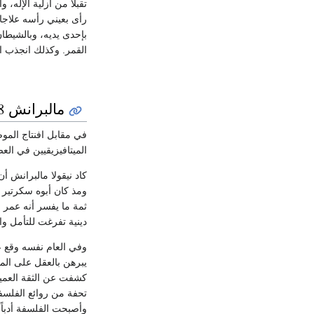
تقبلاً من أزلية الإله
رأى بعيني رأسه علاجات
بإحدى يديه، وبالشيطا
القمر. وكذلك انجذب ان
مالبرانش 1638-1715
في مقابل افنتاج المو
الميتافيزيقيين في الع
كاد نيقولا مالبرانش أن
ومذ كان أبوه سكرتير 
ثمة ما يفسر أنه عمر 
دينية تفرغت للتأمل 
وفي العام نفسه وقع عل
يبرهن بالعقل على الم
تحفة من روائع الفلسفة
وأصبحت الفلسفة أدباً.