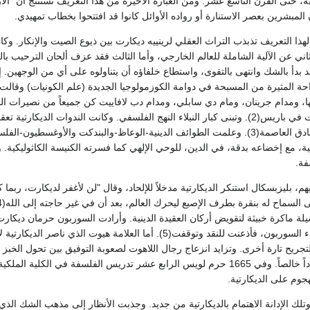
، حتى القرن التاسع عشر. ومن العبارة الأخيرة من هذا التعريف نستنتج أن "الأ
لمبشرين بعصر الاستنارة أو رواده الأوائل كانوا قد افتتحوا بخطاب تمهيدي.
 لهذا التعريف تذبذب التراث العقلي لرينييه ديكارت بين ذيوع الصيت والإنكار. وك
ني عن الآلية الشاملة للعالم الخارجي، وأما الثالث فقد عزف ألحان الترحيب بالعق
د بدأ بالشك وانتهى بالتقوى، واستطاع خلفاؤه أن يتناولوه على أي من الوجهين. إ
لراحة المثيرة من المسبحة في دوامة الكوزمولوجيا الجديدة (علم الكونيات) وقا
ها، ومدام جرينان، ومام دي سابلي، ومدام دب لافاييت كن جميعاً من نصيرات ال
التي يلقيها أتباع ديكارت في باريس(2). وتبنى كبار النبلاء النهج الفلسفي. وكانت 
باريس، "وفي أفخم فنادق العاصمة(3). وعلمت الطوائف الدينية-الوعاظ-والبندكت و
ية، مع إخضاعه بدقة، في الدين، للوحي الإلهي كما فسرته الكنيسة الكاثوليكية. وت
فة.
م، بليزبسكال استنكر الديكارتية مدخلاً للإلحاد، وقال "لن لأغفر لديكارت، ربما 
وسيلة ماكرة خبيثة لتقويض أركان العقيدة الدينية. وأرادت السوربون حرمان ديكا
وغيره موليير على هجاء السوربون، فأذعنت للنقد وتوقفت(5). أما الع
وبالتجريح تارة أخرى. وتزايد انزعاج رجال اللاهوت لصعوبة التوفيق بين تحول ا
وم على الديكارتية.
وتلك الإدانة الاهتمام بالديكارتية من جديد. وجذبت الأنظار إلى مذهب الشك الذ