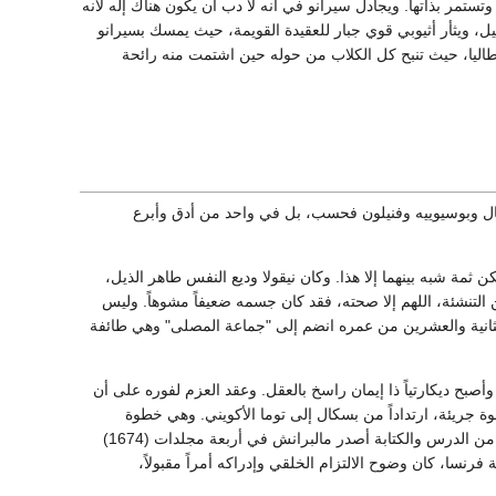
تستمر بذاتها. ويجادل سيرانو في أنه لا دب أن يكون هناك إله لأنه
ل، ويثأر أثيوبي قوي جبار للعقيدة القويمة، حيث يمسك بسيرانو
طاليا، حيث تنبح كل الكلاب من حوله حين اشتمت منه رائحة
سكال وبوسيوييه وفنيلون فحسب، بل في واحد من أدق وأبرع
ن ثمة شبه بينهما إلا هذا. وكان نيقولا وديع النفس طاهر الذيل،
لتنشئة، اللهم إلا صحته، فقد كان جسمه ضعيفاً مشوهاً. وليس
الثانية والعشرين من عمره انضم إلى "جماعة المصلى" وهي طائفة
صبح ديكارتياً ذا إيمان راسخ بالعقل. وعقد العزم لفوره على أن
 جريئة، ارتداداً من بسكال إلى توما الأكويني. وهي خطوة
كشفت عن الثقة العميقة في الشباب، ولكنها عرضت حصون الإيمان لغارات العقل. وبعد عشر سنوات من الدرس والكتابة أصدر مالبرانش في أربعة مجلدات (1674)
رنسا، كان وضوح الالتزام الخلقي وإدراكه أمراً مقبولاً،