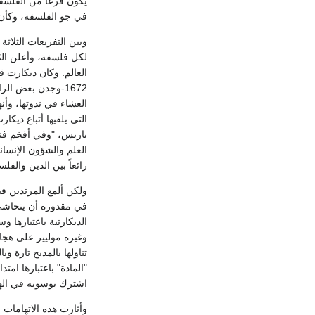
يكون فرعاً من الفلسفة
في جو الفلسفة، وكأن ا
وبين التفريعات الثلاثة
لكل فلسفة، وأعلن الثا
العالم. وكان ديكارت ق
1672-وجدن بعض ا
العشاء في ندوتها، وأن
العلم والشؤون الإنسان
رائعاً بين الدين والفلس
ولكن ألمع المرتدين فيه
الديكارتية باعتبارها 
تناولها بالمديح تارة 
اشترك بوسويه في الهج
وأثارت هذه الاتهامات 