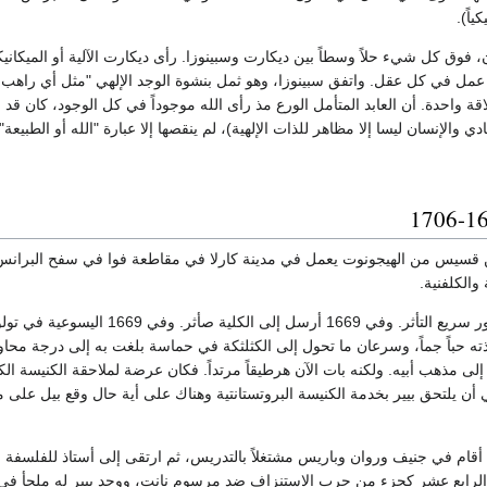
ياً).
، فوق كل شيء حلاً وسطاً بين ديكارت وسبينوزا. رأى ديكارت الآلية أو الميكاني
مل في كل عقل. واتفق سبينوزا، وهو ثمل بنشوة الوجد الإلهي "مثل أي راهب، م
لاقة واحدة. أن العابد المتأمل الورع مذ رأى الله موجوداً في كل الوجود، كان ق
 والإنسان ليسا إلا مظاهر للذات الإلهية)، لم ينقصها إلا عبارة "الله أو الطبيع
ابن قسيس من الهيجونوت يعمل في مدينة كارلا في مقاطعة فوا في سفح البرانس،
ة والكلفنية.
وكان شاباً رقيق الشعور سريع التأثر
ه حباً جماً، وسرعان ما تحول إلى الكثلثكة في حماسة بلغت به إلى درجة محاولت
لى مذهب أبيه. ولكنه بات الآن هرطيقاً مرتداً. فكان عرضة لملاحقة الكنيسة الكاث
1)، أملاً في أن يلتحق بيير بخدمة الكنيسة البروتستانتية وهناك على أية حال وقع 
يس الرابع عشر كجزء من حرب الاستنزاف ضد مرسوم نانت، ووجد بيير له ملجأ في 