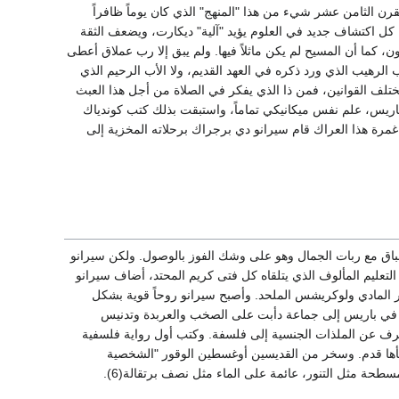
قرن الثامن عشر شيء من هذا "المنهج" الذي كان يوماً ظافراً
ا أن كل اكتشاف جديد في العلوم يؤيد "آلية" ديكارت، ويضعف الثقة
كما أن المسيح لم يكن ماثلاً فيها. ولم يبق إلا رب عملاق أعطى
ب الرهيب الذي ورد ذكره في العهد القديم، ولا الأب الرحيم الذي
ختلف القوانين، فمن ذا الذي يفكر في الصلاة من أجل هذا العبث
ية الطب في جامعة باريس، علم نفس ميكانيكي تماماً، واستبقت بذلك كتب كوندياك
170) كما شرحت فلسفة مادية استبقت كتاب لامتري "الإنسان آلي" (1748). وفي غمرة هذا العراك قام سيرانو دي برجراك برحلاته المخزية إلى
سباق مع ربات الجمال وهو على وشك الفوز بالوصول. ولكن سيرانو
التعليم المألوف الذي يتلقاه كل فتى كريم المحتد، أضاف سيرانو
 المادي ولوكريشس الملحد. وأصبح سيرانو روحاً قوية بشكل
ضم في باريس إلى جماعة دأبت على الصخب والعربدة وتدنيس
رف عن الملذات الجنسية إلى فلسفة. وكتب أول رواية فلسفية
طأها قدم. وسخر من القديسين أوغسطين الوقور "الشخصية
طحة مثل التنور، عائمة على الماء مثل نصف برتقالة(6).