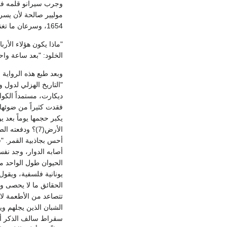
وجرب سيرانو قلمه في 
1654، وسرعان ما تغنى شباب باريس الطائش المتهور بأبيات الإلحاد التي وردت على لسان سيجان:
"ماذا يكون هؤلاء الأرب
الخلود: "بعد ساعة واح
وبعد طبع هذه الرواي
ديكارت، مستمداً الكوا
فقدت كثيراً من ضوئها و
يكبر حجمها يوماً بعد 
الأرض(7)؟ ودف
أصابه الدوار، وجد نفس
الحيوان طول الواحد م
يونانية فلسفية، ويقول
الحقائق ما لا يحصى ول
تتصاعد من الأطعمة لا
الشبان الذين يجلهم وي
سقراط سالف الذكر أن 