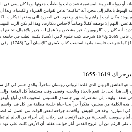
اته أو ذيوله القويمة المستقيمة فقد ذبلت وانطفأت جذوتها. وما كان يبقى في ال
لته الهبوط بالعالم إلى مجرد آلة "ماكينة" تذعن لقوانين الفيزياء والكيمياء. وبد
 يوجد مكان لرب إبراهيم واسحق ويعقوب في الصورة التي وضعها ديكارت للكون، 
 تقاعس، اللهم إلا بوصفه كفيلاً وضامناً لأحداس ديكارت، وهذا لم يكن الرب المهي
ديد، أنه كان رب "الربوبيين"، غير مشخص ولا عمل له، جدير بالإهمال، تخضع لم
الأبيقوري؟ وبالفعل في عامي 1669 و1678 شرحت كتب غليوم لامي الأستاذ بكل
"في الأحاسيس" (4
ك 1619-1655
نا هو العاشق الولهان الذي قلده الروائي روستان ساخراً، والذي خسر في كل 
إلى هذا الحد، بل تنعم بالحياة وبالحب، وقضى وقت مستمتعاً كل المتعة. وإلى 
 في شغف ولهف إلى محاضرات بيير جاسندي القسيس المحبوب الذي أولع بأبيقور
 هذه الكلمة من معنيين، منكراً حراً يحيا حياة خليعة مطلقة من كل قيد. وان
 في المبارزة. وخد في الجيش، وأقعدته جراحة لبعض الوقت من العمل. ثم انص
أمام سويفت بالسخرية من بني الإنسان في رحلات إلى أجزاء من العالم لم ت
ا، على الرغم من أن الروح القدس أنار جوانب عقله، أن الأرض كانت على عهد مس