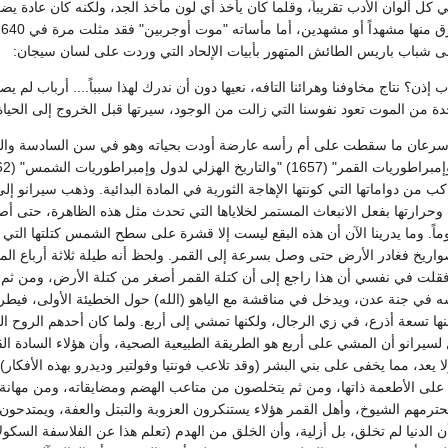
كل ألوان الأدب تقريباً، وقلما كان يأخذ أي لون مأخذ الجد، ولكنه كان عادة 
اب إذن؟ نتاج مخاوفنا وهرائنا التافه، نعيها دون أن ندرك لهذا سبباً.... أرباب لم 
دة من الموت تعود نفوسنا التي زالت من الوجود، سيرتها قبل الخروج إلى الحياة
ة سرعان ما سقطت على أم رأسه عارضة أودت بحياته وهو في سن السادسة وال
كب من دواماتها التي كونتها الإهاجة الثورية في المادة البدائية. وذهب سيرانو
حرارتها بفعل الانبعاث المستمر لخلاياها التي تحدث مثل هذه الظاهرة، حتى أصبحت 
يوماً. وما يدرينا الآن أن هذه البقع ليست إلا قشرة على سطح الشمس كتلتها الت
عته الصواريخ فغادر الأرض حتى وصل بسرعة إلى القمر. ولحظ أنه طيلة ثلاثة أرباع 
ه في جنة عدن، ويدخل في مناقشة مع الياهو (الله) حول الخطيئة الأولى، فيطرد م
نها تسعة أذرع، في زي الرجال، ولكنها تمشي إلى أربع. ولما كان أحدهم الروح ا
 لسيرانو أن المشي على أربع هو الطريقة الطبيعية الصحية، وأن هؤلاء السادة ال
ا يعد، مما يخفى على بني البشر (وقد تلاعب فونتيا وفولتير وديدرو بهذه الأفكار)
 على الأطعمة ذاتها، ومن ثم يتخلصون من متاعب الهضم ومضايقاته، ومن مهانة 
حترمهم الشيوخ، وأهل القمر هؤلاء يستنكرون العزوبة والتبتل والعفة، ويمتدحون
الدنيا لم تخلق، بل أزلية، وأن الخلق من الهدم (تعلم هذا عن الفلاسفة السكو