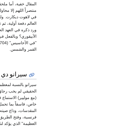
المقال خفية، أما ملحق
منتصراً اللهم إلا محاو
في لاهوت ديكارت. ولم
العالم دفعة أولية، ثم
ورد ذكره في العهد الج
القمر والشمس.
سيرانو دي برجرا
سيرانو بالنسبة لمعظم
الحقيقي لم يخب رجاؤه 
(مع موليير) الاستماع
خاص، فاسقاً بما تحمل
المقدسات، وذاع صيته
فرنسية، وفتح الطريق 
العظيمة" الذي يؤكد لن