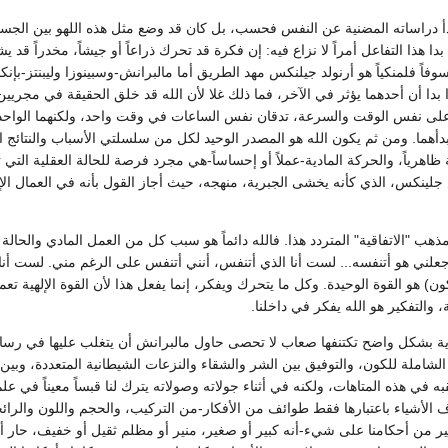
 دراساته المضنية عن النفس فحسب، بل كان قد وضع مثل هذه اللهو بين الجسم ماد
 بدا هذا التفاعل أمراً لا نزاع فيه: إن فكرة قد تحرك ذراعاً أو جيشاً، مخدراً
فاً فلمنكياً هو أرنولد جيلنكس مهد الطريق أما مالبرانش-وسبينوزا وليبنتز-بإنكا
دا أن أحدهما يؤثر في الآخر، فما ذلك غلا لأن الله قد خلق الحقيقة في مجريين
ى نفس الوقت والسرعة، تدقان نفس الساعات في وقت واحد، ولكنهما الواحدة م
دأهما. ومن ثم يكون الله هو المصدر الوحيد لكل من سلسلتي الأسباب والنتائج الم
 ظاهرياً، والحركة المادية-عملاً أو إحساساً-هي مجرد فرصة للحالة العقلية التي ت
لينكس، الذي كأنه يخشى الجبرية، منهجه، حيث أجاز القول بأنه في العمال الإرادية
ب "الاتفاقية" المتردد هذا. فالله دائماً هو سبب كل من العمل المادي والحالة ال
كون) هو القوة الوحيدة. وكل ما يتحرك ويفكر، إنما يفعل هذا لأن القوة الإلهية تعم
والتفكير هو الله يفكر في داخلنا.
ية بشكل واضح تكتنفها صعاب لا تحصى حاول مالبرانش أن يتغلب عليها في رسائل
 الشاملة للكون، والتوفيق بين الشر والشقاء والنزعات الشيطانية المتعددة، وبين 
به في هذه المتاهات، ولكنه في أثناء جولاته وصولاته يترك لنا قبساً معيناً ف
ف الأشياء باعتبارها فقط طوائف من الأفكار-من التركيب، والحجم واللون والرائ
 من أحكامنا على شيء-أنه كبير أو صغير، منير أو مظلم ثقيل أو خفيف، حار أ