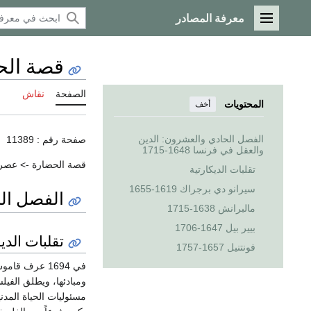
معرفة المصادر
القائمة الرئيسية
قصة الحضار
الصفحة
نقاش
المحتويات
أخف
الفصل الحادي والعشرون: الدين
صفحة رقم : 11389
والعقل في فرنسا 1648-1715
قصة الحضارة -> عصر ل
تقلبات الديكارتية
سيرانو دي برجراك 1619-1655
الفصل الحا
مالبرانش 1638-1715
بيير بيل 1647-1706
تقلبات الديك
فونتنيل 1657-1757
في 1694 عرف 
ومبادئها، ويطلق الفيل