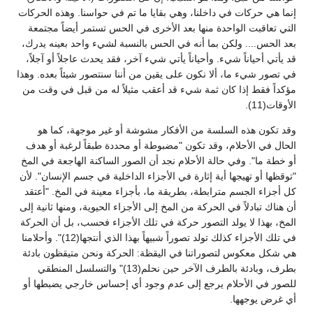
إنما هي حركات في داخلنا، وهي بقايا ما تم في حواسنا. وهذه الحركات
التي تعاقبت الواحدة منها بعد الأخرى في الحس تستمر أيضاً مجتمعة
بعد الحس.... ولكن بما أنه في الحس بالنسبة لشيء واحد بعينه يدرك،
قد يأتي أحياناً شيء. وأحياناً يأتي شيء آخر، فقد يحدث عاجلاً أو آجلاً،
في تصور شيء ما، ألا نكون على يقين من أننا سنتصور شيئاً بعده. وهذا
مؤكداً فقط إذا كان ثمة شيء قد أعقب مثيلاً له من قبل في وقت من
الأوقات(11).
وقد تكون هذه السلسة من الأفكار مشوشة أو غير موجهة، كما هو
الحال في الأحلام، وقد تكون "مضبوطة أو محددة طبقاً لرغبة أو هدف
أو خطة ما". وفي حالة الأحلام نجد أن الصور الساكنة الهاجعة في المخ
"توقظها أو تهيجها أية إثارة في الأجزاء الداخلية في جسم الإنسان". لأن
كل أجزاء الجسم مترابطة، بطريقة ما، بأجزاء معينة في المخ. "أعتقد
أن هناك تبادلاً في الحركة من المخ إلى الأجزاء الحيوية، ومنها ثانية إلى
المخ، بهذا لا يولد التصور حركة في تلك الأجزاء فحسب، بل أن الحركة
في تلك الأجزاء كذلك تولد تصوراً شبيهاً بهذا الذي أنتجها(12)". وأحلامنا
هي شكل معكوس لتصوراتنا في اليقظة: الحركة ونحن متيقظون بادئة
بطرف، وبادئة بالطرف الآخر حين نحلم(13)" والتسلسل المنطقي
للصور في الأحلام يرجع إلى عدم وجود أي إحساس خارجي يضبطها أو
أي غرض يوجهها.