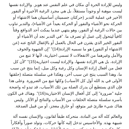
وليس للإرادة الحرة أي مكان في علم النفس عند هوبز. والإرادة نفسها
ليست موهبة أو وجوداً مستقلاً، بل هي مجرد الرغبة الأخيرة أو النفور
الأخير في عملية التدبر (حركتان جسميتان أساسيتان هما الاشتهاء أو
الحركة نحو الأشياء والنفور أو الحركة بعيداً عن الأشياء)، والتدبر تناوب
بين حالات الرغبة أو النفور، وهو ينتهي عندما يمكث أحد الدوافع وقتاً
كافياً ليتحول إلى عمل أو تصرف ما. "في التدبر نجد أن الأشياء أو
النفور الخير الذي يقترن في الحال بالعمل أو بالإغفال الناتج عنه (عن
الاشتهاء أو النفور) هو ما نسميه الإرادة(14)" "إن الشهوة والخوف
والأمل وغيرهما من الانفعالات لا تسمى اختيارية، لأنها لا تنبع من
الإرادة، بل هي الإرادة نفسها، والإرادة ليست اختيارية(15)" "لأن كل
فعل من أفعال إرادة الإنسان وكل رغبة وكل ميل، إنما ينتج عن سبب
ما، وهذا السبب ينتج عن سبب آخر، وهكذا في سلسلة متصلة (حلقتها
الأولى في يد الله أول كل الأسباب) وكلها تنبع من الضرورة. وعلى هذا
فإن الذي يستطيع أن يدرك الصلة بين تلك الأسباب، قد تبدو له واضحة
جلية "ضرورة" إلى كل أفعال الإنسان الاختيارية(16)". وهناك في الكون
بأسره سلسلة متصلة الحلقات من الأسباب والنتائج أو الآثار. وليس
هناك شيء طارئ غير متوقع، أو خارق معجز، أو من قبيل الصدفة.
والعالم كله آلة من المادة، متحركة طبقاً لقانون، والإنسان نفسه آلة
شبيهة بهذه. والأحاسيس تدخل إليه كأنها حركات، وتولد صوراً وأفكاراً