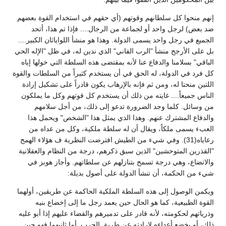
إنهم منحوا كل سلطانهم وقوتهم (أي حقهم في استخدام القوة بعضهم
ضد بعض) لرجل واحد أو لجماعة من الرجال.... فإذا تم هذا، أتحد
الجميع في رجل واحد يسمى الدولة. وهذا هو منشأ اللواياثان الكبير....
بل على الأرجح منشأ "الرب الفاني" الذي ندين له، في ظل "الإله الحي
الباقي" بسلامنا والدفاع عنا لأنه بمقتضى هذه السلطة التي خولها إياه
كل فرد في الدولة، له الحق في أن يستخدم كثيراً من السلطات والقوة
اللتين منحتا له، ومن ثم فإنه بالإرهاب يكون قادراً على تشكيل إرادة
الناس جميعاً.... غايته من ذلك أن يستخدم كل قوتهم وكل ما يملكون
من وسائل. كلما وجد الضرورة تدعو إلى ذلك، من أجل سلامهم
والدفاع المشترك عنهم. وهذا الذي يمثل هذا "الشخص" ويحمل هذا
العبء يسمى ملكاً، ويقال أن له سلطة ملكية، وكل من عداه من
رعاياه(31). وفي شيء من الطيش افترضت النظرية ف هؤلاء الهمج
"القذرين المتوحشين" الذين سبق ذكرهم، درجة من النظام والعقلانية
والاتضاع، وهي درجة تسمح بتنازلهم عن سلطاتهم. وأجاز هوبز في
شيء من الحكمة، أن تنشأ الدولة على أصول بديلة:
ويكمن الوصول إلى هذه السلطة الملكية الحاكمة عن طريقين، أولهما
القوة الطبيعية، كما هو الحال حين يعمد رجل ما إلى إخضاع بنيه
وذرياتهم لحكومته، لأنه قادر على تدميرهم والقضاء عليهم إذا أبو عليه
ذلك، أو يخضع أعداءه لإرادته عن طريق الحرب. أما ثانيهما فهو حين