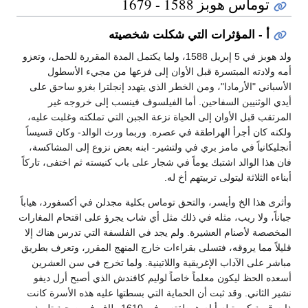
توماس هوبز 1588 - 1679
أ - المؤثرات التي شكلت شخصيته
ولد هوبز في 5 إبريل 1588، ولما يكتمل المدة المقررة للحمل، وتعزو
أمه ولادته المبتسرة قبل الأوان إلى فزعها من مجيء الأسطول
الأسباني "الأرمادا"، ومن الخطر الذي يتهدد إنجلترا بغزو ساحق على
أيدي الوثنيين السفاحين. أما الفيلسوف فينسب إلى خروجه غير
المرتقب قبل الأوان إلى الحياة نزعة الجبن التي تملكته وغلبت عليه،
ولكنه كان أجرأ الهراطقة في عصره. وربما ورث الوالد- وكان قسيساً
أنجليكانياً في مامز بري في ولتشير- ابنه بعض نزوع إلى المشاكسة،
فان هذا الوالد اشتبك يوماً في شجار على باب كنيسته ثم اختفى، تاركاً
أبناءه الثلاثة ليتولى تربيتهم أخ له.
وأثرى هذا الخ وأيسر، والتحق توماس بكلية مجدلن في أكسفورد، هياباً
جباناً، ولا ريب، مثله في ذلك مثل أي شاب يجرؤ على اقتحام المغارات
المخصصة لأصنام العشيرة. ولم يجد في الفلسفة التي تدرس هناك إلا
قليلاً مما يروقه، فتسلى بقراءات خارج المنهج المقرر، وتعرف بطريق
مباشر على الآداب الإغريقية واللاتينية. ولما تخرج في سن العشرين
أسعده الحظ ليكون معلماً خاصاً لوليم كافندش الذي أصبح أرل ديفو
نشير الثاني. وقد ثبت أن الحماية التي بسطتها عليه هذه الأسرة كانت
ذات قيمة كبيرة له أيام هرطقته. وفي 1610 طاف في صحبة تلميذه