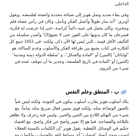
الداخلي.
وفي بطء شديد وصل هوبز إلى صياغة محددة واضحة لفلسفته. ويقول
أوبري: "أنه سار طويلاً وأعمل الفكر وتأمل، وكان في رأس عصاه قلم
ومحبرة، وكان يحمل في جيبه دائماً كراسة، حتى إذا عرضت له فكرة،
فسرعان ما كان يدونها على الفور حتى لا تضيع(3)" وأصدر سلسلة من
التأليف الأقل قيمة ، التي ليس لها الآن ذكر، ولكنه- في 1651 جمع كل
أفكاره في كتاب يجمع بين طرافة الفكر والأسلوب وعدم المبالاة، هو
"لواياثان" (التنين) أو "المادة والشكل"، و "سلطة الدولة دينية ومدنية"
(التنين) أو "المادة في تاريخ الفلسفة، وجدير بنا أن نتوقف عنده في
شيء من التروي.
ب - المنطق وعلم النفس
يكاد أسلوب هوبز يقارب أسلوب بيكون في الجودة، ولكنه ليس غنياً
بالصور الوضاءة مثله، ولكنه قوي متميز فعال صريح مثله تماماً، مع
شيء من التهكم اللاذع بين الحين والحين. وليس فيه زخرف ولا تظاهر
بالبلاغة والفصاحة، فما هو إلا تعبير واضح عن فكر واضح، مع اقتصاد
حكيم في الوسائل اللفظية. يقول هوبز "إن الكلمات بالنسبة للعقلاء
ليست سوى أنضاد "فيشات" أي وسائط للعد والحساب، ولكنها ثروة