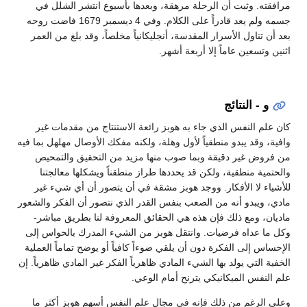
مرافقته. وثبت أن الرحلة مرهقة، وبعدها بأسبوع انتشر الشلل في
جسمه ولم يعد قادراً على الكلام. وفي 4 ديسمبر 1679 فاضت روحه
بعد أن تناول الأسرار المقدسة، أنجليكانياً مخلصاً، وقد بلغ من العمر
اثنين وتسعين عاماً إلا أربعة أشهر.
و - النتائج
كان علم النفس الذي جاء به هوبز رائعة الاستنتاج من مقدمات غير
وافية، وقد يبدو منطقياً لأول وهلة، ولكنه مفكك الأوصال مهلهل بما فيه
من فروض غير دقيقة وبما صوب منها مزيد من التحقيق والتمحيص
والحتمية منطقية، ولكن قد يحددها طراز منطقناً ويشكلها معالجتنا
للأشياء لا الأفكار. ووجد هوبز مشقة في أن يتصور أن أي شيء غير
مادي، ويبدو أنه من الصعب بنفس القدر الذي نتصور أن الفكر والشعور
ماديان، ومع ذلك فإن هذه هي الحقائق المعروفة لنا بطريق مباشر-
وكل ما عداه فرضيات. وانتقل هوبز من الشيء المدرك بالحواس إلى
الإحساس إلى الفكرة دون أن يلقي ضوءاً كافياً أو يوضح تماماً العملية
الخفية التي يولد بها الشيء المادي ظاهرياً الفكر غير المادي ظاهرياً. إن
علم النفس الميكانيكي يترنح أمام الوعي.
وعلى الرغم من ذلك فإنه في مجال علم النفس أسهم هوبز أكثر ما