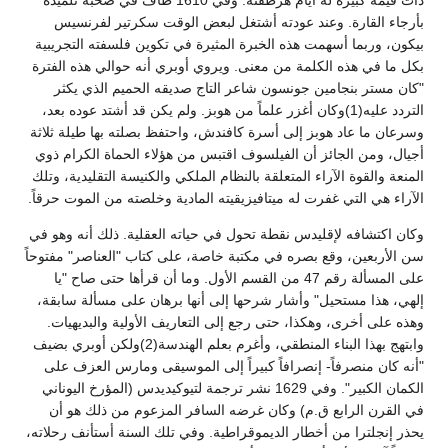
بأرجاء القارة. وعند عودته أشتغل لبعض الوقت سكرتير لفرنسيس
بيكون، وربما أسهمت هذه الخبرة المثيرة في تكوين فلسفته التجريبية
بكل ما في هذه الكلمة من معنى. ويروي أوبري أنه حوالي هذه الفترة
"كان مستر بنجامين جونسون شاعر التاج صديقه الحميم الذي يكثر
التردد عليه(1)وكان أغزر علماً من هوبز. ولم يكن قد أشتد عوده بعد،
وسرعان ما عاد هوبز إلى أسرة كافندش، واحتفظ بصلته بها طيلة ثلاثة
أجيال، ومن الجائز أن الفيلسوف اقتبس من هؤلاء الحماة الكرام ذوي
المنعة والقوة الآراء المتعلقة بالنظام الملكي والكنيسة التقليدية، وتلك
الآراء هي التي غفرت له ميتافيزيقيته المادية وخلصته من الموت حرقاً.
وكان اكتشافه لإقليدس نقطة تحول في حياته العقلية. ذلك أنه وهو في
سن الأربعين، وقع بصره في مكتبة خاصة، على كتاب "العناصر" مفتوحاً
على المسألة رقم 47 من القسم الأول. وما أن قرأها حتى صاح "يا
إلهي، هذا مستحيل" وأشار شرحها إلى أنها برهان على مسألة سابقة،
وهذه على أخرى، وهكذا، حتى رجع إلى التعاريف الأولية والبديهيات.
وابتهج بهذا البناء المنطقي، وأغرم بعلم الهندسة(2)ولكن أوبري بضيف
"أنه كان منصرفاً- إنصرافاً كبيراً إلى الموسيقى ومارس العزف على
الكمان الكبير". وفي 1629 نشر ترجمة لتيوكيديدس (المؤرخ اليوناني
في القرن الرابع ق.م) وكان غرضه السافر المزعوم من ذلك هو أن
يحذر إنجلترا من أخطار الديموقراطية. وفي تلك السنة أستأنف رحلاته،