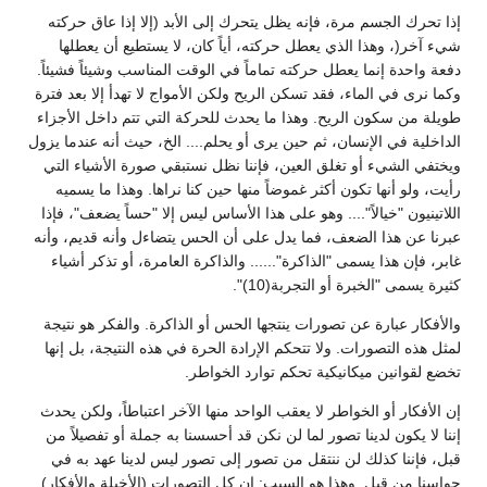
إذا تحرك الجسم مرة، فإنه يظل يتحرك إلى الأبد (إلا إذا عاق حركته
شيء آخر(، وهذا الذي يعطل حركته، أياً كان، لا يستطيع أن يعطلها
دفعة واحدة إنما يعطل حركته تماماً في الوقت المناسب وشيئاً فشيئاً.
وكما نرى في الماء، فقد تسكن الريح ولكن الأمواج لا تهدأ إلا بعد فترة
طويلة من سكون الريح. وهذا ما يحدث للحركة التي تتم داخل الأجزاء
الداخلية في الإنسان، ثم حين يرى أو يحلم.... الخ، حيث أنه عندما يزول
ويختفي الشيء أو تغلق العين، فإننا نظل نستبقي صورة الأشياء التي
رأيت، ولو أنها تكون أكثر غموضاً منها حين كنا نراها. وهذا ما يسميه
اللاتينيون "خيالاً".... وهو على هذا الأساس ليس إلا "حساً يضعف"، فإذا
عبرنا عن هذا الضعف، فما يدل على أن الحس يتضاءل وأنه قديم، وأنه
غابر، فإن هذا يسمى "الذاكرة"...... والذاكرة العامرة، أو تذكر أشياء
كثيرة يسمى "الخبرة أو التجربة(10)".
والأفكار عبارة عن تصورات ينتجها الحس أو الذاكرة. والفكر هو نتيجة
لمثل هذه التصورات. ولا تتحكم الإرادة الحرة في هذه النتيجة، بل إنها
تخضع لقوانين ميكانيكية تحكم توارد الخواطر.
إن الأفكار أو الخواطر لا يعقب الواحد منها الآخر اعتباطاً، ولكن يحدث
إننا لا يكون لدينا تصور لما لن نكن قد أحسسنا به جملة أو تفصيلاً من
قبل، فإننا كذلك لن ننتقل من تصور إلى تصور ليس لدينا عهد به في
حواسنا من قبل. وهذا هو السبب: إن كل التصورات (الأخيلة والأفكار)