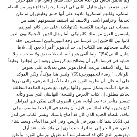
ولم يتحقق الناس من عدم التحيز على نطاق واسع. فإن المهاجرين
الذين تجمعوا حول شارل الثاني في فرنسا رحبوا بدفاع هوبز من النظام
الملكي، ولكنهم استنكروا ماديته على أنها حمق وطيش إن لم تكن
تجديفاً، وعراهم الأسى والأسف لما استنفد فيلسوفهم العنيد من
صفحات في مهاجمة الكنيسة الكاثوليكية، على حين كانوا لفورهم
يلتمسون العون من ملك كاثوليكي. أما رجال الدين الأنجليكانيون الذين
كانوا بين اللاجئين إلى فرنسا من وجه البيوريتانيين المنتصرين، فقد
تعالت صيحاتهم ضد الكتاب إلى حد أن هوبز "أمر ألا يعود إلى بلاط
شارل الثاني(54)". ولما ألفى هوبز أنه بات بلا صديق ولا صاحب، وبلا
حماية في فرنسا، قرر أن يتصالح مع كرومول ويعود إلى إنجلترا. وطبقاً
لما رواه الأسقف بيرنت، أدخل هوبز بعض تعديلات على نصوص
اللواياثان "إرضاء للجمهوريين(55)" وليس هذا مؤكداً، ولكن المؤكد،
على أية حال، أن نظرية الثورة غير ذات الأصل الشرعي، والتي بررها
نجاحها، التأمت بشكل مبتور وكأنها ترقيع، مع نظرية الطاعة المطلقة
لحاكم مطلق. إن كتاب "العرض والنتيجة" النهائيتان الذي يبدو وكأنه
تفسير متأخر جاء بعد أوانه، شرح الظروف التي يمكن فيها لمواطن
كان يدين بالولاء لملك من قبل، أن يخضع في الوقت المناسب، وفي
لباقة، للنظام الجديد الذي كان قد أطاح بالملك. ونشر الكتاب في لندن
في 1651 بينما كان هوبز في باريس. وفي آخر هذا العام، وسط شتاء
قاس، عبر البحر إلى إنجلترا، حيث أوى إلى ملاذ طيب عند أرل
ديفونشير الذي كان قد استسلم منذ أمد طويل لبرلمان الثورة. وأعلن