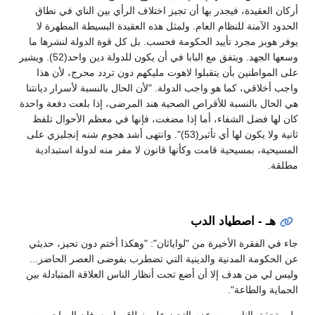
أركان العقيدة، فيجدر بها أن تجيز اختلاف الرأي بين الناي في نطاق
الحدود الآمنة للنظام العام. ولمثل هذه العقيدة البسيطة المطهرة لا
يوفر هوبز مجرد تأييد الحكومة فحسب. بل كل قوة الدولة لنشرها ما
وسعها الجهد. ويتفق مع البابا في أن يكون للدولة دين واحد(52). ويشير
على المواطنين بأن يتقبلوا لاهوت مليكهم دون تردد محرج، لأن هذا
واجب أخلاقي، كما هو واجب الدولة. "لأن الحال بالنسبة لأسرار ديانتنا
هي الحال بالنسبة للأقراص الصحية هند المرضى، إذا بلعت دفعة واحدة
كان لها فضل الشفاء، أما إذا مضغت، فإنها في معظم الأحوال تلفظ
ثانية ولا يكون لها أي تأثير(53)". وانتهى أشد هجوم شنه إنجليزي على
المسيحية، بمسيحية قامت وكأنها قانون لا مفر منه لدولة استبدادية
مطلقة.
هـ - اصطياد الدب
جاء في الفقرة الأخيرة من "لواياثان": "وهكذا أختم دون تحيز، حديثي
عن الحكومة المدنية والدينية التي تضطرب بفوضى العصر الحاضر...
وليس لي من هدف إلا أن أضع تحت أنظار الناس العلاقة المتبادلة بين
الحماية والطاعة".