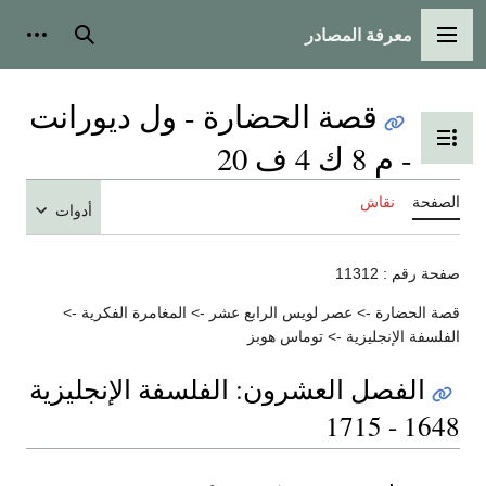
معرفة المصادر
القائمة الرئيسية
بحث
أدوات
قصة الحضارة - ول ديورانت
تبديل عرض جدول المحتويات
- م 8 ك 4 ف 20
الصفحة
نقاش
أدوات
صفحة رقم : 11312
قصة الحضارة -> عصر لويس الرابع عشر -> المغامرة الفكرية ->
الفلسفة الإنجليزية -> توماس هوبز
الفصل العشرون: الفلسفة الإنجليزية
1648 - 1715