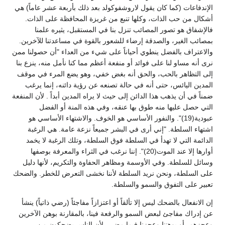
الإندفاعات (كما كان يقول لاروشفوكولد بعد ذلك بأربعة عشر عاماً) هي
أشكال من حب الذات، وكلها تنبع من غريزة المحافظة على الذات.
فالإشفاق هو تصور المصائب تنزل بنا في المستقبل، يثيره علمنا
بمصائب الغير، والصدقة إرضاء للشعور بالقوة في مساعدتنا للآخرين.
والاعتراف بالفضل ينطوي أحياناً على شيء من العداء "أن حصولنا ممن
نرى أنه مساو لنا على فوائد أو منفعة أعظم مما كنا نأمل منه، ينزع بنا
إلى التظاهر بالحب، والحق أنه بغض خفي، وهو يضع المرء في موقف
المدين اليائس، حتى أنه في حالة تصنعه عن رؤية دائنه، إنما يرغب
ضمناً في أن يذهب هذا الدائن إلى حيث لا يراه المدين أبداً . لأن المنفعة
التي حصل عليها منه طوق بها عنقه، وفي هذه المنة أو الفضل
عبودية(19)". والنفور الأساسي هو الخوف. والاشتهاء الأساسي هو
اشتهاء السلطة. "إني أرى في البشر جميعاً نزعة عامة. هي الرغبة
الدائمة التي لا تهدأ في السلطة فوق السلطة، وتلك الرغبة لا يخمد
أوارها إلا عند الموت(20)". إننا نرغب في الثراء والمعرفة بوصفها
وسائل للسلطة. وفي الأوسمة ومظاهر الحفاوة والتكريم، لأنها دليل
على السلطة، ونحن نريد السلطة لأننا نخشى التعرض للخطر. والضحك
تعبير على التفوق والسمو والسلطة.
إن الانفعال بالضحك ليس إلا تألقاً أو اعتزازاً مفاجئاً (رضي ذاتياً) ينشأ
عن إدراك مفاجئ لبعض السمو والرفعة فينا، بالمقارنة بوهن الآخرين
وعجزهم، أو بوهننا وعجزنا فيما مضى، لأن الناس يضحكون من