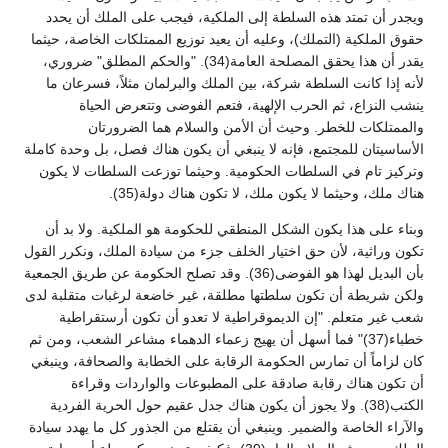
ويجدر أن تمتد هذه السلطة إلى الملكية، فيجب على الملك أن يحدد
حقوق الملكية (التملك)، وعليه أن يعيد توزيع الممتلكات الخاصة، حيثما
يقدر أن هذا يحقق المصلحة العامة(34). "والحكم المطلق" ضروري،
لأنه إذا كانت السلطة شركة، بين الملك والبرلمان مثلاً، فسرعان ما
ينشب النزاع، ثم الحرب الإلهية، فتعم الفوضى وتتعرض الحياة
والممتلكات للخطر. وحيث أن الأمن والسلام هما الضرورتان
الأساسيتان للمجتمع، فإنه لا ينبغي أن يكون هناك فصل، بل وحدة كاملة
وتركيز تام في السلطات الحكومية. وحيثما توزعت السلطات لا يكون
هناك ملك، وحيثما لا يكون ملك، لا تكون هناك دولة(35).
وبناء على هذا يكون الشكل المنطقي للحكومة هو الملكية. ولا بد أن
تكون وراثية، لأن حق اختيار الخلف جزء من سيادة الملك، ونكرر القول
بأن البديل لهذا هو الفوضى(36). وقد تصلح الحكومة عن طريق الجمعية
ولكن شريطة أن تكون سلطتها مطلقة، غير خاضعة لرغبات متقلبة لدى
شعب غير متعلم. "إن الديموقراطية لا تعدو أن تكون أرستقراطية
خطباء(37)" فما أسهل أن يهيج زعماء الدهماء مشاعر الشعب، ومن ثم
كان لزاماً أن تمارس الحكومة الرقابة على الخطابة والصحافة، وينبغي
أن تكون هناك رقابة صادقة على المطبوعات والواردات وقراءة
الكتب(38). ولا يجوز أن يكون هناك جدل عقيم حول الحرية الفردية
والآراء الخاصة والضمير. وينبغي أن يقتلع من الجذور كل ما يهدد سيادة