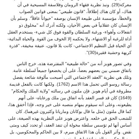
معركة(29). ونبذ نظرية فقهاء الرومان وفلاسفة المسيحية في أن
هناك، أو كان هناك إطلاقاً، "قانون طبيعي" بمعنى قوانين الصواب
والخطأ، مؤسسة على طبيعة الإنسان بوصفه "حيواناً عاقلاً". وسلم بأن
الإنسان كان عقلانياً في بعض الأحيان، ولكنه أدرك أنه "مخلوق ذو
انفعالات وأهواء- ورغبة السلطان والقوة فوق كل شيء- يستخدم العقل
أداة للرغبة أو الاشتهاء، ولا يحكمه إلا الخوف من القوة. والحياة البدائية-
أي الحياة قبل التنظيم الاجتماعي- كانت بلا قانون، عنيفة مخيفة، "قذرة
كريهة وحشية فقيرة(30)".
وفي تصور هوبز أنه من "حالة طبيعية" المفترضة هذه، خرج الناس
باتفاق ضمني بين بعضهم بعضاً، على أن يخضعوا جميعاً لسلطة عامة.
وتلك هي نظرية "العقد الاجتماعي التي أصبحت مألوفة شائعة يفضل
رسالة روسو التي تحمل هذا الاسم (1762). ولكنها كانت بالفعل قديمة
مطروقة في أيام هوبز. فإن ملتون في رسالته "ولاية الملك والحكام"
(1649) كان قد فسر العقد بأنه اتفاق بين ملك ورعاياه- على أنهم
يطيعونه، وعلى أنه سيقوم بمهام منصبه على خير وجه، فإذا أخفق هذا،
كما قال ملتون (مثل ما قال بوكانان وماريانا وكثيرون غيرهما)، كان
للشعب الحق في خلعه. واعترض هوبز على النظرية بهذه الصيغة، على
أساس أنها لم تؤسس سلطة مخولة أن تنفذ العقد، أو تحدد كيف ومتى
نقض. وآثر القول بأن هذا الاتفاق مبرم، لا بين الحاكم والمحكومين، بل
بين المحكومين الذين اتفقوا فيما بينهم: