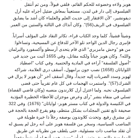
هوبز ولاءه وخضوعه للحكم القائم، فلقي قبولاً، ومن ثم أنتقل
الفيلسوف إلى دار في لندن، مستعيناً بمعاش ضئيل أجراه عليه أرل
ديفونشير، "لأن الافتقار إلى حديث العلم والعلماء كان أشد ما يضايق
الفيلسوف في الريف(56)". وكان آنذاك في الثالثة والستين من العمر.
وشيئاً فشيئاً، كلما وجد الكتاب قراء، تكاثر النقاد على المؤلف أسراباً.
فإنبرى رجال الدين الواحد تلو الآخر للدفاع عن المسيحية، وتساءلوا:
من هو "وحش مامزبري" الذي قام يتحدى أرسطو وأكسفورد والبرلمان
والله؟. وكان هوبز جباناً ولكنه مقاتل، وفي 1655 أثبت من جديد في
"أصول الفلسفة" آراءه في المادية والحتمية. وفي كتاب "اصطياد
اللواياثان (1658) نصب جون برامهول، أسقف دري العلامة، شراكه
لهوبز وسدد الضربات إليه جديداً، وقال أسقف آخر "أن هوبز لا يزال في
الشرك(57)". واستمرت الهجمات في كل عام تقريباً حتى قضى
الفيلسوف نحبه. ولما اعتزل أرل كلارندون منصبه (وكان قاضي القضاة)
تسلي في منفاه بنشر "رأى وعرض موجزان للأخطاء الخطيرة المؤذية
في الكنيسة والدولة في كتاب مستر هوبز- لواياثان" (1676). وفي 322
صحيفة تابع تقنين المجلدات بشكل منتظم، وهو يقرع الحجة بالحجة في
نثر مشرق رفيع. وتحدث كلاوندون بوصفه رجلاً ذا خبرة طويلة في
المناصب السياسية، وسخر من فلسفة هوبز على أنه رجل لم يسبق له
أن تقلد مناصب ذات مسئولية، حتى يلطف من نظرياته عن طريق
الممارسة والتجربة، وتمنى لو أن "مستر هوبز أتيح له أن يتبوأ مقعداً