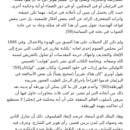
في البرلمان أو في المجلس، أو في دور القضاء أو أية وحكمة أخرى،
حيث كان يحتمل أن يتبين أن تأملاته في عزلته، مهما تكن عميقة،
واتزانه المتعجرف الزائد عن الحد ببعض أفكار فلسفية، بل حتى ببعض
قواعد الهندسة، نقول يتبين أن هذا كله قد ضلله وحاد به عن جادة
الصواب في بحثه في السياسة(58).
ولم تكن كل الحملات على هذا النسق من الهدوء والاعتدال. وفي 1666
أمر مجلس العموم إحدى لجانه "بكتابة تقارير عن الكتب التي تنزع إلى
الإلحاد والتجديف وانتهاك حرمة المقدسات أو تتناول بالتعريض لسمة
الله وصفاته. وبخاصة الكتاب الذي نشر باسم "هوايت" (قسيس
كاثوليكي سابق إرتاب في خلود النفس)، وكتاب هوبز، "لواياثان(59)".
يقول أوبري "كان هناك تقريراً (صحيح يقيناً) بأن بعض الأساقفة في
البرلمان قدموا اقتراحاً بإحراق الرجل الطيب العجوز بجريمة
الهرطقة(60)". وأعدم هوبز كل ما كان يمكن أن يورطه أو يدينه بعد
ذلك من أبحاثه التي لم تنشر، ثم كتب ثلاث محاورات حاول فيها أن
يبرهن بأسلوب العالم المتفقة على أن أية محكمة في إنجلترا لا تستطيع
أن تحاكمه بتهمة الهرطقة.
وهك الملك الذي أستعاد عرشه لإنقاذ الفيلسوف. ذلك أن شارل الثاني
بعد وصوله إلى لندن بزمن قصير، رأى هوبز في الشارع، وعرف فيه
معلمه السابق، ورحب به في البلاط. وكان بلاط عودة الملكية ينزع