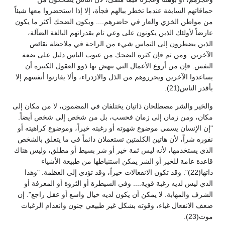
حماقاتهم السابقة عندما تخطر ببالهم فجأة، إلا إذا استحضروا معها شيئاً
من مواطن الخزي والعار في حاضرهم.... ويكون الضحك أكثر ما يكون
عارضاً لأولئك الذين يكونون على وعي تام بقدراتهم البالغة الضآلة،
الذين يضطرون إلى التماس شيء من الراحة في ملاحظة نقائص
الآخرين. ومن ثم فإن كثرة الضحك من عيوب الناس دليل على ضعة
النفس. فإن من أروع الأعمال التي ينهض بها ذوو العقول الكبيرة أن
يساعدوا الآخرين ويحرروهم من الذل والازدراء، وألا يقارنوا أنفسهم إلا
بأقدر الناس(21).
والخير والشر مصطلحان ذاتيان يختلفان في المضمون، لا من مكان إلى
مكان، ومن زمان إلى زمان فحسب، بل من شخص إلى شخص أيضاً.
"إن الإنسان يسمي موضوع شهوته أو رغبته خيراً، وموضوع كراهيته أو
نفوره شراً، لأن هاتين الكلمتين تستعملان دائماً في ما يتعلق بالشخص
الذي يستخدمها، لأنه ليس ثمة خير أو شر بسيط أو مطلق، وليس هناك
قاعدة عامة للخير أو الشر يمكن استنباطها من طبيعة الأشياء
ذاتها(22)". وقد تكون الانفعالات خيراً، وقد تؤدي إلى العظمة. "وهذا
الذي ليس لديه رغبة قوية.... وفي السيطرة أو الثروة أو المعرفة أو
الشرف والمهابة. لا يمكن أن يكون لديه خيال واسع أو عقل راجع". إن
ضعف الانفعال غباء، وقوته بشكل غير طبيعي جنون وانعدام الرغبات
موت(23).