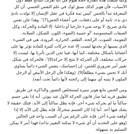
وكما سبقت هذه العبارة حجة هيوم في أننا نعرف النتائج فقط دون
الأسباب، فأن هوبز كذلك سبق لوك في علم النفس الحسي. أن كل
المعرفة تبدأ بالحس "ليس ثمة فكرة في عقل الإنسان إلا تولدت بادئ
ذي بدء، تامة أو على دفعات، في أعضاء الحس(7)". وهذا علن نفس
مادي صريح: لا يوجد شيء خارجنا أو داخلنا- إلا المادة والحركة، وكل
الصفات المحسوسة "أو حسية (الضوء، اللون، الشكل، الصلابة،
النعومة، الصوت، الرائحة، الطعم، الحرارة، البرودة، هي في الشيء
الذي يسببها أو يحدثها ليست إلا عدة حركات كثيرة للمادة تؤثر بها على
أعضائنا بأشكال مختلفة، كما أنها، فينا نحن الذين تأثرنا بها، ليست إلا
حركات مختلفة، لأن الحركة لا تنتج إلا حركة(8)"، فالحركة في شكل
تغيير أمر ضروري للحس- إن إحساسك- بنفس الشيء دائماً يساوي
أنك لا تحس بشيء مطلقاً(9). (وهكذا فأن الرجل الأبيض أو الرجل
الملون لا يتنبه أي منهما إلى رائحته لأنها دائماً تحت أنفه).
ومن الحس يتابع هوبز سيره ليستخلص التصور والذاكرة عن طريق
تطبيق فريد لما صار قانون الحركة الأول عند نيوتن: أنه إذا بقي جسم
ساكناً ما لم يحركه شيء آخر، فإنه يظل ساكناً إلى الأبد، فتلك حقيقة لا
يشك فيها أحد. أما إذا كان الجسم متحركاً، فإنه يظل إلى الأبد إلا إذا
أوقفه شيء آخر، فإنه على الرغم من أن السبب واحد في الحالين
(وهو على التحديد أن أي شيء لا يمكنه التغيير بذاته) فهذا أمر لا يمكن
التسليم به بسهولة.