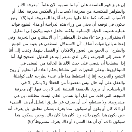
إن هوبز فهم الفلسفة على أنها ما نسميه الآن علماً: "معرفة الآثار
والظواهر المكتسبة من معرفة الأسباب، أو بالعكس معرفة العلل أو
الأسباب الممكنة كما تدلنا عليها معرفة آثارها المعروفة لدينا(5)". وتبع
بيكون في توقعه أن يجني من وراء هذه الدراسة أو هذا- المنهج فوائد
عملية عظيمة للحياة الإنسانية. ولكنه تجاهل دعوة بيكون إلى التعليل
الاستقرائي، وأخذ "بالاستدلال المنطقي" أي الاستنتاج من التجربة. وفي
إعجابه بالرياضيات أضاف "أن الاستدلال المنطقي هو بعينه من الجمع
والطرح" أي الجمع بين الصور والأفكار، أو الفصل بينهما. وذهب إلى أننا
لا نفتقر إلى التجربة، ولكن الذي نفتقر إليه هو التعليل الصحيح لها، أننا
إذا استطعنا أن نقضي على خبث الألفاظ الخالية من المعنى في
الميتافيزيقا، وعلى التحيزات التي نقلناها بحكم العادة أو التعليم أو روح
التشيع والتحزب، إننا إذا استطعنا هذا فأي عبء نطرحه على كواهلنا،
والعقل على أية حال ليس معصوماً من الخطأ! ولا يمكن إلا في
الرياضيات، أن يزودنا بالحقيقة اليقينية التي لا ريب فيها. "إن معرفة
النتيجة، التي قلت من قبل أنها تسمى العلم، ليست مطلقة، بل هي
مشروطة. ولا يستطيع أحد أن يعرف عن طريق التعليل أن هذا الشيء
أو ذاك كان أو يكون أو سيكون، مما يعرف بشكل مطلق، بل يعرف أنه
حين يكون هذا يكون ذاك، وإذا كان هذا كان ذاك، وحين سيكون هذا
سيكون ذاك، أي أن هذا الشيء أو ذاك يعرف مشروطاً"(6).