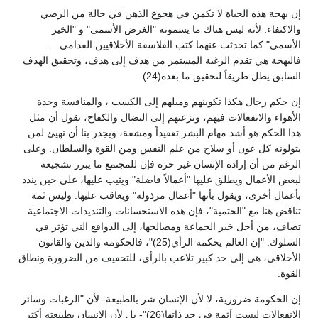
إن بهجة هذه الحياة لا تكمن في هجوع الذهن في حالة من الرضي
والاكتفاء. لأنه ليس هناك ما يسمونه "الغرض الأسمى" و "الخير
الأسمى" كما تحدثت عنهما كتب الفلاسفة الأخلاقيين القدامى....
فالبهجة هي تقدم الرغبة المستمر من هدف إلى هدف، وتحقيق الهدف
السابق يظل طريقاً لتحقيق ما بعده(24).
إن حكم رجال هكذا تكوينهم وميلهم إلى الكسب ، والمنافسة وحدة
الأهواء والانفعالات فيهم، ونزعتهم إلى النضال والكفاح، نقول أن مثل
هذا الحكم هو أشد مهام البشر تعقيداً ومشقة، ويجدر بنا أن نهيئ لمن
يتولونه كل عون أو سلاح من علم النفس ومن القوة والسلطان. وعلى
الرغم من أن إرادة الإنسان غير حرة فإن للمجتمع ما يبرر تشجيعه
لبعض الأعمال ويطلق عليها "أعمالاً فاضلة" ويثيب عليها، على حين يندد
بأعمال أخرى، ويقول بأنها "أعمال مرذولة" ويعاقب عليها. وليس ثمة
تناقض هنا مع "الحتمية"، فإن هذه الاستحسانات والتنديدات الاجتماعية
تضاف، من أجل خير الجماعة ومصالحها، إلى الدوافع الني تؤثر في
السلوك. "إن العالم يحكمه الرأي(25)"، فالحكومة والدين والقانون
الأخلاقي، هي إلى حد كبير تلاعب بالرأي، للتخفيف من الضرورة ونطاق
القوة.
إن الحكومة ضرورية، لا لأن الإنسان شر بالطبيعة- لأن "الرغبات وسائر
الانفعالات ليست آثمة في حد ذاتها(26)"- بل لأن الإنسان بطبيعته أكثر