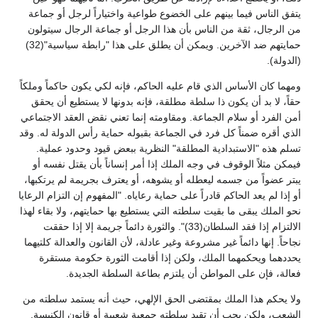
يتفق الناس فيما بينهم على الخضوع طواعية واختياراً لرجل أو جماعة
من الرجال، ثقة من الناس بأن هذا الرجل أو جماعة الرجال سيتولون
حمايتهم ضد الآخرين. ويمكن أن يطلق على هذا "رابطة سياسية"(32)
(الدولة).
ومهما كان الأساس الذي قام عليه الحاكم، فإنه لكي يكون حاكماً وملكاً
حقاً، لا بد أن يكون ذا سلطة مطلقة، فإنه بدونها لا يستطيع أن يحقق
أمن الفرد أو سلام الجماعة. ومقاومته إنما تعني نقض العقد الاجتماعي
الذي أقره ضمناً كل فرد في الجماعة بقبوله حماية رأس الدولة له. وقد
تسلم هذه "الاستبدادية المطلقة" النظرية ببعض قيود وحدود عملية.
فيمكن مثلاً الوقوف في وجه الملك إذا أمر إنساناً بأن يقتل نفسه أو
يبتر عضواً من جسمه ليعطله أو يشوهه، أو يعترف بجريمة لم يرتكبها،
أو إذا لم يعد الحاكم قادراً على حماية رعاياه. "المفهوم إن التزام الرعايا
نحو الملك يبقى ما بقيت سلطته التي يستطيع بها حمايتهم، ولا بقاء لهذا
الالتزام إذا فقد السلطان(33)". والثورة دائماً جريمة إلا إذا حققت
نجاحاً. إنها دائماً غير مشروعة وغير عادلة، لأن القانون والعدالة كلتيهما
يحددهما ويحكمهما الملك، ولكن إذا أقامت الثورة حكومة مستقرة
فعالة، فإن على المواطن أن يلتزم بطاعة السلطة الجديدة.
ولا يحكم هذا الملك بمقتضى الحق الإلهي، حيث أنه يستمد سلطته من
الشعب، ولكن يجب أن تقيد سلطته جمعية شعبية أو قانون الكنيسة.