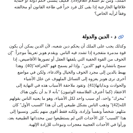
الملك، ومن ثم السلام العام(39). فكيف يتسنى حكم دولة أو حماية
علاقاتها الخارجية إذا بقى كل فرد حراً في طاعة القانون أو مخالفته
وفقاً لرأيه الخاص؟
د - الدين والدولة
وكذلك يجب على الملك أن يحكم دين شعبه، لأن الدين يمكن أن يكون
قوة مدمرة متفجرة إذا تشدد فيه الناس. ويقدم هوبز تعريفاً موجزاً: "إن
الخوف من القوة الخفية التي يلفقها العقل أو تصورها الأقاصيص، إذا
سمح بانتشاره فهو "الدين". وإذا لم يسمح فهو "الخرافة"(40). وهذا
يهبط بالدين إلى مجرد الخوف والخيال والادعاء، ولكن في مواضع
أخرى نرى هوبز يعزوه إلى التسائل الملهوف عن علل الأشياء
والحوادث وبداياتها(41). وتقود ملاحقة الأسباب هذه في النهاية إلى
الاعتقاد (كما أعترف الفلاسفة الوثنيون) "بأنه لا بد أن يكون هناك
"محرك" واحد، أي سبب واحد لكل الأشياء، وهو ما يعنيه الناس بقولهم
الله(42)" وذهب الناس بشكل طبيعي إلى أن هذا "السبب الأول" كان
مثلهم: شخصاً ونفساً وإرادة، ولكنه فقط أقوى منهم بكثير. ونسبوا إلى
هذا "السبب" كل الأحداث التي لم يستطيعوا تبين محدداتها الطبيعية بعد،
ورأوا في الأحداث العجيبة معجزات ونبوءات للإرادة الإلهية.