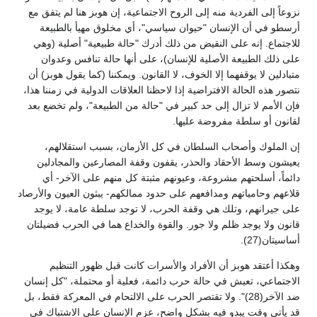
نزوعاً إلى الفردية منه إلى الروح الاجتماعية، إن هوبز هنا لم يتفق مع
أرسطو في أن الإنسان "حيوان سياسي"، أي مخلوق مهيأ بالطبيعة
للاجتماع. إنه على النقيض من ذلك أدرك "حالة طبيعية" أصلية (وهي
على ذلك الطبيعة الأصلية للإنسان)، على أنها حالة تنافس وعدوان
متبادلين لا يوقفهما إلا الخوف، لا القانون. ويمكننا (كما يقول هوبز) أن
نتصور هذه الحالة الافتراضية إذا لاحظنا العلاقات الدولية في زمننا هذا،
فإن الأمم لا تزال إلى حد كبير في "حالة من الطبيعة"، ولم تخضع بعد
لقانون أو سلطة مفروضة عليها.
إن الملوك وأصحاب السلطان في كل الأزمان، بسبب استقلالهم،
يعيشون وسط الأحقاد والحذر، يقفون وقفة المصارعين والمجادلين
دائماً، أسلحتهم مشروعة، وعيونهم مثبتة كل منهم على الآخر- أي
قلاعهم وحامياتهم ومدافعهم على حدود ممالكهم- يبثون العيون والأرصاد
على جيرانهم، وتلك هي وقفة الحرب، لا توجد سلطة عامة، لا يوجد
قانون ولا يوجد ظلم ولا جور. والقوة والخداع هما في الحرب فضيلتان
أساسيتان(27).
وهكذا أعتقد هوبز أن الأفراد والأسرات كانت قبل ظهور التنظيم
الاجتماعي، تعيش في حالة حرب دائمة، فعلية أو محتملة، "كل إنسان
ضد الآخر(28)". ولا تقتصر الحرب على الالتحام في المعركة فقط، بل
قد يأتي وقت يبدو فيه بشكل واضح، عزم الإنسان على الاشتباك في