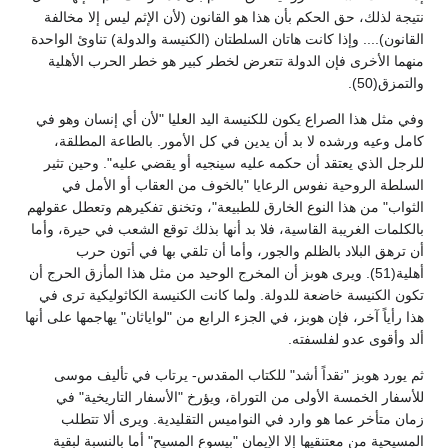
نتيجة لذلك، حق الحكم بأن هذا هو القانون (لأن الإثم ليس إلا مخالفة
القانون).... وإذا كانت هاتان السلطتان (الكنيسة والدولة) تناوئ الواحدة
منهما الأخرى فإن الدولة تتعرض لخطر كبير هو خطر الحرب الأهلية
والتمزق(50).
وفي مثل هذا الصراع يكون للكنيسة اليد العليا "لأن أي إنسان وهو في
كامل وعيه ورشده لا بد أن يدين في كل الأمور. بالطاعة المطلقة،
للرجل الذي يعتقد أن حكمه عليه سينجيه أو يقضي عليه". وحين تثير
السلطة الروحية نفوس الرعايا "بالخوف من العقاب أو الأمل في
الثواب" من هذا النوع الخارق للطبيعة"، وتخنق تفكيرهم وتعطل عقولهم
بالكلمات الغريبة القاسية، فلا بد أنها بذلك توقع الشعب في حيرة، وأما
أن ترهق البلاد بالظلم والجور، وأما أن تلقي بها في أتون حرب
أهلية(51). ويرى هوبز أن المخرج الوحيد من مثل هذا المأزق الحرج أن
تكون الكنيسة خاضعة للدولة. ولما كانت الكنيسة الكاثوليكية ترى في
هذا رأياً آخر، فإن هوبز، في الجزء الرابع من "لواياثان" يهاجمها على أنها
ألد وأقوى عدو لفلسفته.
ثم يورد هوبز "نقداً أشد" للكتاب المقدس- يرتاب في تأليف موسى
للأسفار الخمسة الأولى من التوراة، ويؤرخ "الأسفار التاريخية" في
زمان متأخر عما هو وارد في النواميس التقليدية. ويرى ألا تتطلب
المسيحية من معتنقيها إلا الإيمان "بيسوع المسيح" أما بالنسبة لبقية