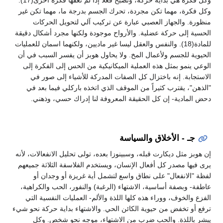
وكل فكرة هي بداية حركة، وتصبح فعلاً إذا لم تعقها فكرة أخرى(17).
وكل فكرة، مهما تكن مجردة، تحرك الجسم بدرجة ما، مهما تكن غير
منظورة. والجهاز العصبي عبارة عن تركيب آلي لتحويل الحركات
الحسية إلى حركة عضلية. والأرواح موجودة ولكنها مجرد أشكال دقيقة
للمادة(18). والنفس والعقل ليسا غير ماديين، ولكنهما اسمان للعمليات
الحيوية للجسم ولأعمال المخ. ولا يحاول هوبز أن يفسر السبب في أن
الوعي ينمو بمثل هذه العملية الميكانيكية من الحس إلى الفكرة إلى
الاستجابة. إنه باختزال كل الصفات المدركة للأشياء إلى صور في
"الذهن"، يقترب كثيراً من الموقف الذي اتخذه باركلي فيما بعد في
دحض المادية- إن كل الحقيقة المعروفة لنا إدراك حسي، وذهني.
جـ - الأخلاق والسياسة
إن هوبز مثل ديكارت قبله، وسبينوزا بعده، تولى تحليل الانفعالات، لأنه
يرى فيها مصدر كل أفعال الإنسان، ويستخدم الفلاسفة الثلاثة جميعهم
لفظة "الانفعال" على نطاق واسع لتشمل أية غريزة أو وجدان أو
عاطفة- وبصفة أساسية، الاشتهاء (الرغبة) والنفور، الحب والكراهية،
الفزع والخوف، ووراء هذه كلها اللذة والألم- العمليات النفسية التي
ترفع أو تخفض من حيوية الكائن الحي. والاشتهاء بداية حركة نحو شيء
يبشر باللذة. والحب ضرب من الاشتهاء، موجه نحو شخص. وكل