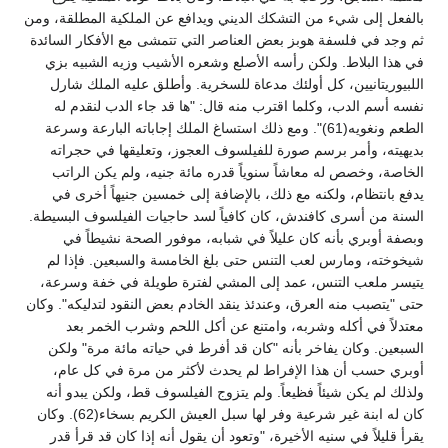
بالفعل إلى شيء من التشكك الديني ويدافع عن الملكية المطلقة، ومن
ثم وجد في فلسفة هوبز بعض العناصر التي تتمشى مع الأفكار السائدة
في هذا البلاط. ولكن رأسه الأصلع وشعره الأشيب وزيه الشبيه بزي
اللبيوريتانيين، كل أولئك مدعاة للسخرية. وأطلق عليه الملك شارل
نفسه أسم الدب، وكلما اقترب منه قال: "ها قد جاء الدب لنقدم له
الطعم ونغويه(61)". ومع ذلك استساغ الملك إجاباته البارعة وسرعة
بديهيته، وأمر برسم صورة للفيلسوف العجوز، وتعليقها في حجراته
الخاصة، وخصص له معاشاً سنوياً قدره مائة جنيه، ولم يكن الراتب
يدفع بانتظام، ولكنه مع ذلك، بالإضافة إلى خمسين جنيهاً أخرى في
السنة من أسرى كافندش، كان كافياً لسد حاجيات الفيلسوف البسيطة.
وبصفة أوبري بأنه كان عليلاً في شبابه، موفور الصحة نشيطاً في
شيخوخته، ومارس لعب التنس حتى بلغ الخامسة والسبعين. فإذا لم
يتيسر ملعب التنس، عمد إلى المشي لفترة طويلة في خفة وسرعة،
حتى "يتصبب منه العرق، وعندئذ ينقد الخادم بعض النقود لتدليكه". وكان
معتدلاً في أكله وشربه، وامتنع عن أكل اللحم وشرب الخمر بعد
السبعين. وكان يفاخر بأنه "كان قد أفرط في حياته مائة مرة" ولكن
أوبري حسب أن هذا الإفراط لم يحدث لأكثر من مرة في كل عام،
ولذلك لم يكن شيئاً فظيعاً. ولم يتزوج الفيلسوف قط، ولكن يبدو أنه
كان له ابنة غير شرعية وفر لها سبل العيش الكريم بسخاء(62). وكان
يقرأ قليلاً في سنيه الأخيرة، "وتعود أن يقول أنه إذا كان قد قرأ قدر