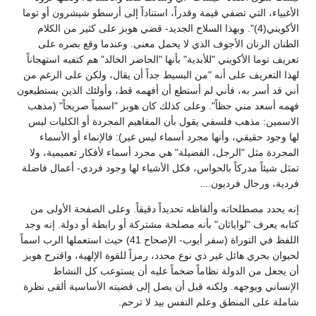
الأغبياء، التي تضفي قيمة وقدراً، استناداً إلى أرسطو شيشرون أو توما
الأكويني(4)". وبهذا السلاح الجديد- قضي هوبز على كثير من الكلام
الطنان الرنان الأجوف الذي لا يحمل معنى. وعندما وقع بصره على
تعريف توما الأكويني "للأبدية" بأنها "الحاضر الخالد" هم كتفيه استهجاناً
لهذا التعريف على أنه "من البسيط جداً أن يقال، ولكن على الرغم من
أني قد أسر به، فأني لم أستطع أن أفهمه قط، وأولئك الذين يستطيعون
فهمه أسعد مني حظاً". وعلى كذلك كان هوبز "اسمياً صريحاً" (مذهب
الاسمين: مذهب فلسفي يقول بأن المفاهيم المجردة أو الكليات ليس
لها وجود حقيقي، وأنها مجرد أسماء ليس غير): فالإنماء أو الأسماء
المجردة مثل "الرجل، الفضيلة" هي مجرد أسماء لأفكار تعميمية، ولا
تمثل شيئاً مدركاً بالحواس، فكل الأشياء لها وجود فردي- أعمال فاضلة
فردية، ورجال فرديون....
إنه يحدد مصطلحاته وألفاظه تحديداً دقيقاً. وعلى الصفحة الأولى من
كتابه يعرف "لواياثان" بأنه مصلحة مشتركة أو رابطة أو دولة. إنه وجد
اللفظ في التوراة (سفر أيوب- الإصحاح 41) حيث استعملها الرب اسماً
لحيوان بحري هائل غير ذي نوع محدد، رمزاً للقوة الإلهية، واقترح هوبز
أن يجعل من الدولة نظاماً ضخماً عليه أن يستوعب كل النشاط
الإنساني ويوجهه. ولكنه قبل أن يصل إلى قضيته الأساسية ألقى نظرة
شاملة على المنطق وعلم النفس بيد لا ترحم.