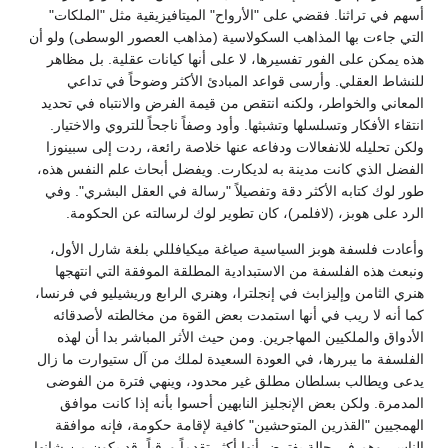
أسهم في تراثنا. فقضي على "الأرواح" الميتافيزيقية مثل "الملكات"
التي جاءت بها المذاهب السكولاسية (مذاهب العصور الوسطى) ولو أن
هذه يمكن على الفور تفسيرها، لا على أنها كيانات عقلية. بل مظاهر
للنشاط العقلي. وأرسى قواعد المبادئ الأكثر وضوحاً في تداعي
المعاني والخواطر، ولكنه انتقص من قيمة الفرض والانتباه في تحديد
انتقاء الأفكار وتسلسلها وتشبثها. وأود وصفاً ناجحاً للتروي والاختيار.
ولكن تحليله للانفعالات ودفاعه عنها خلاصة رائعة، ردت إلى سبينوزا
الفضل الذي كانت مدينة به لديكارت. ويفضل أبحاث علم النفس هذه،
طور لوك كتابه الأكثر دقة وتفصيلاً "رسالة في العقل البشري". وفي
الرد على هوبز، (لافلمر)، كان تطوير لوك لرسالته عن الحكومة.
وأعادت فلسفة هوبز السياسية صياغة ميكيافللي بلغة شارل الأول،
ونبعث هذه الفلسفة من الاستبدادية المطلقة الموفقة التي انتهجها
هنري الثامن وإليزابث في إنجلترا، وهنري الرابع وريشيليو في فرنسا،
كما أنه لا ريب في أنها استمدت بعض القوة من مخالطته لأصدقائه
الأدواق والملكيين المهاجرين. ومن حيث الأثر المباشر بدا أن لهذه
الفلسفة ما يبررها، في العودة السعيدة لملك من آل ستيوارت ما زال
يدعى ويطالب بسلطان مطلق غير محدود، وينهي فترة من الفوضى
المدمرة. ولكن بعض الإنجليز النابهين أحسوا بأنه إذا كانت موافق
الهمجيين "القذرين المتوحشين" كافية لإقامة حكومة، فإنه موافقة
الناس، وهم في حالة يفترض أنها أكثر تقدماً ورقياً، قد يكون من شانها