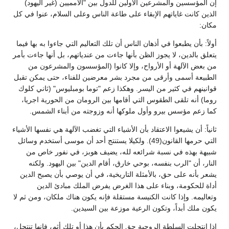
إن المؤسسين والمشرعين الأولين للدول بين "الأمميين (غير اليهود)
الذين كانت غاياتهم الإبقاء على طاعة الناس وعلى السلام، عنوا في كل
مكان:
أولاً: بأن يطبعوا في أذهان الناس أن تلك التعاليم التي جاءوا به بها فيما
يتعلق بالدين، لا يجوز الظن بأنها جاءت من عندياتهم، بل أنها جاءت بأمر
من بعض الآلهة أو الأرواح، وإلا كانوا (المؤسسون والمشرعون من
الطبيعة أسمى وأرقى من مجرد بشر معرضين للفناء، حتى يمكن تقبل
قوانينهم في كثير من اليسر. وهكذا زعم "توما بومبليوس" (ثاني كلوك
روما) أنه تلقى الطقوس التي أقامها بين الرومان من الحورية اجريا،
كما زعم مؤسس بيرو وأول ملوكها أنه وزوجته من أبناء الشمس.
ثانياً: أن يشيعوا الاعتقاد بأن الأشياء التي تغضب الآلهة هي نفسها الأشياء
التي حرمها القانون(49). ولكيلا يستنتج أحد أن موسى أستخدم وسائل
شبيهة بهذه في نسبة شرائعه لله، يضيف هوبز، في نفور خاص من
النار، أن "الرب بنفسه، بوحي خارق، أقام الدين" بين اليهود. ولكنه
يشعر بأنه على حق، بالأمثلة التاريخية، في أن يوصي بأن يصبح الدين
أداة للحكومة، وبناء على هذا الغرض يفرض الملك مبادئ الدين
وتعاليمه. وإذا كانت الكنيسة مستقلة فإنه يكون هناك ملكان، ومن ثم لا
يكون ملك أبداً، وتكون الرعية موزعة بين السيدين.
إذا انتحلت السلطة الروحية حق الحكم بأن هذا أو تلك أثم، فإنها تنتحل،