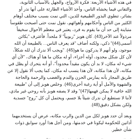
في هذه الأشياء الأربعة: فكرة الأرواح، والجهل بالأسباب الثانوية،
والتفاني فيما يخشاه الناس، وأخذ الأشياء الطارئة على أنها نذر أو
بشائر، تنطوي البذور الطبيعية للدين، التي نمت بسبب مختلف أوهام
الكثير من الناس وأحكامهم وأهوائهم، نقول نمت حتى أصبحت طقوساً
متباينة إلى حد أن ما يقوم به فرد، يعتبر في معظم الأحوال سخيفاً
مرذولاً عند الآخر(43). كان هوبز "ربوبياً" لا ملحداً. فأعترف "بكائن
أسمى(44)" ذكي، ولكنه أضاف "قد يعرف الناس... بالطبيعة أن الله
موجود، ولو أنهم لا يدركون ما هو(45). "ويجب ألا ندرك أن لله شكلاً،
لأن كل شكل محدود، أوله أجزاء، أو له مكان ما هنا أو هناك، "لأن أي
شيء له مكان، لا بد أن يكون مقيداً محدوداً"، أو أنه يتحرك أو يظل في
مكانه، لأن هذا مكانه، لأن هذا ينسب له مكان، كما يجب ألا نقول إلا عن
طريق المجاز بأنه يمارس الحزن والندم والغضب والرحمة والحاجة
والشهوة والأمل أو أية رغبة أخرى(46). وخلص هوبز إلى أن "طبيعة
الله خافية لا يمكن فهمها(47)" وقد لا يصفه هوبز بأنه روحي غير مادي،
لأننا لا نستطيع أن ندرك شيئاً بلا جسم، ويحتمل أن كل "روح" جسدية
ولكن بشكل دقيق(48).
وبعد أن حدد هوبز لكل من الدين والرب مكانه، عرض أن يستخدمهما
أداتين للحكومة ليكونا في خدمتها، ومن أجل هذا أورد سوابق ذوات
شأن خطير.