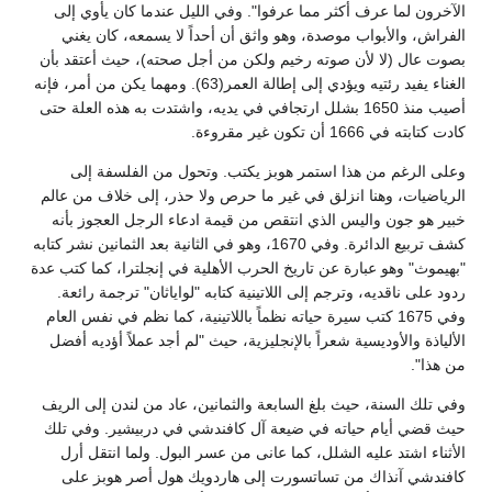
الآخرون لما عرف أكثر مما عرفوا". وفي الليل عندما كان يأوي إلى
الفراش، والأبواب موصدة، وهو واثق أن أحداً لا يسمعه، كان يغني
بصوت عال (لا لأن صوته رخيم ولكن من أجل صحته)، حيث أعتقد بأن
الغناء يفيد رئتيه ويؤدي إلى إطالة العمر(63). ومهما يكن من أمر، فإنه
أصيب منذ 1650 بشلل ارتجافي في يديه، واشتدت به هذه العلة حتى
كادت كتابته في 1666 أن تكون غير مقروءة.
وعلى الرغم من هذا استمر هوبز يكتب. وتحول من الفلسفة إلى
الرياضيات، وهنا انزلق في غير ما حرص ولا حذر، إلى خلاف من عالم
خبير هو جون واليس الذي انتقص من قيمة ادعاء الرجل العجوز بأنه
كشف تربيع الدائرة. وفي 1670، وهو في الثانية بعد الثمانين نشر كتابه
"بهيموث" وهو عبارة عن تاريخ الحرب الأهلية في إنجلترا، كما كتب عدة
ردود على ناقديه، وترجم إلى اللاتينية كتابه "لواياثان" ترجمة رائعة.
وفي 1675 كتب سيرة حياته نظماً باللاتينية، كما نظم في نفس العام
الألياذة والأوديسية شعراً بالإنجليزية، حيث "لم أجد عملاً أؤديه أفضل
من هذا".
وفي تلك السنة، حيث بلغ السابعة والثمانين، عاد من لندن إلى الريف
حيث قضي أيام حياته في ضيعة آل كافندشي في دربيشير. وفي تلك
الأثناء اشتد عليه الشلل، كما عانى من عسر البول. ولما انتقل أرل
كافندشي آنذاك من تساتسورت إلى هاردويك هول أصر هوبز على