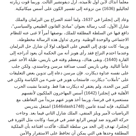
معلماً آنذاك لأبن أول تلاميذه، أرل ديفونشير الثالث. وربما قوت زيارته
لجاليليو (1636) من نزوعه إلى تفسير الكون على أسس ميكانيكية.
وعاد إلى إنجلترا في 1637، ولما أشتد الصراع بين البرلمان والملك
شارل الأول، كتب رسالة بعنوان "مبادئ القانون الطبيعي والسياسي"،
دافع فيها عن السلطة المطلقة للملك، بوصفها أمراً لا غنى عنه للنظام
الاجتماعي والوحدة الوطنية. وجرى تداول هذه الرسالة مخطوطة،
وربما- كانت تؤدي إلى القبض على المؤلف لولا أن شارل حل البرلمان.
وعندما احتدم النزاع فقد رأى هوبز أنه من الحكمة أن يعود أدراجه إلى
القارة (1640)، وبقى هناك، ومعظم وقته في باريس، طيلة الأحد عشر
عاماً التالية. وفي باريس كسب صداقة مرسن وجاسندي، ولكن جلب
على نفسه عداوة ديكارت. فإن مرسن دعاه إلى تدوين بعض التعليقات
على "تأملات" ديكارت، فاستجاب هوبز في شيء من الكياسة ولكن في
كثير من الحدة، ولم يغتفر له ديكارت هذا قط. وعندما نشبت الحرب
الأهلية في إنجلترا (1642) أسس المهاجرون الملكيون لأنفسهم
مستعمرة في فرنسا، وربما أخذ هوبز عنهم مزيداً من التعاطف مع
الملكية، فإنه لمدة عامين (1646slash1748) اشتغل بتدريس
الرياضيات لأمير ويلز المنفي، الملك شارل الثاني فيما بعد. وجاءت
حركة الفروند ضد لويس الرابع عشر في فرنسا- وكانت مثل الثورة في
إنجلترا، تهدف إلى الحد من سلطة الملك- فأكدت اقتناعه بأن الملكية
المطلقة وحدها هي التي يمكن أن تحافظ على الاستقرار والأمن