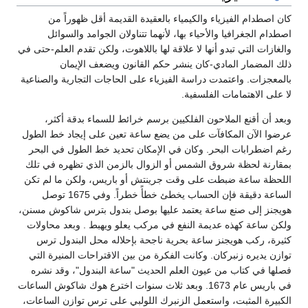
كان اصطدام الفيزياء والكيمياء بالعقيدة القديمة أقل ظهوراً من
اصطدام الجغرافيا والأحياء بها، لأنهما تتناولان الجوامد والسوائل
والغازات التي تبدو أنها لا علاقة لها باللاهوت، ولكن تقدم العلم-حتى في
ذلك المضمار المادي-كان ينشر حكم القانون ويضعف الإيمان
بالمعجزات. واعتمدت دراسة الفيزياء على الحاجات التجارية والصناعية
لا على الاهتمامات الفلسفية.
وبعد أن أقنع الملاحون الفلكيين برسم خرائط للسماء بدقة أكثر،
عرضوا الآن المكافآت على من يضع ساعة تعين على إيجاد خط الطول
رغم اضطرابات البحر. وكان في الإمكان تحديد خط الطول في البحر
بمقارنة لحظة شروق الشمس أو الزوال بالزمن الذي تظهره في تلك
اللحظة ساعة ضبطت على وقت جرينتش أو باريس، ولكن ما لم تكن
الساعة دقيقة فإن الحساب يخطئ خطأً خطراً. وفي 1675 توصل
هويجنز إلى صنع ساعة يعتمد عليها بوصل بندول بترس شاكوش مسنن،
ولكن ساعة كهذه عديمة النفع في مركب يعلو ويهبط . وبعد محاولات
كثيرة، ركب هويجنز ساعة بحرية ناجحة بإحلاله محل البندول ترس
توازن يديره زنبركان. وكانت الفكرة من بين الاقتراحات المنيرة التي
فصلها في كتاب من عيون العلم الحديث "ساعة البندول"، وقد نشره
في باريس عام 1673. وبعد ثلاث سنوات اخترع هوك شاكوش الساعات
الكبيرة المثبت، واستعمل الزنبرك اللولبي على ترس توازن الساعات،