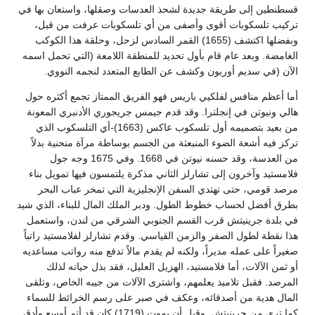
قسطنطين إلى طريقة جديدة لشحذ العدسات وصقلها، واستعان بها في
تركيب تلسكوبات أقوى وأصفى من أي تلسكوبات عرفت من قبل،
وبفضلها اكتشف (1655) القمر السادس لزحل، وحلقة هذا الكوكب
الغامضة. وبعد عام قام بأول تحديد للمنطقة اللامعة (التي تحمل اسمه
الآن (في سديم أوريون وكشف عن الطابع المتعدد لنجمه النووي.
أما أعظم منافس لفلكيي باريس فهو الفريق الممتاز تجمع أكثره حول
هالي ونيوتن في إنجلترا. وقد قدم جيمس جريجوري الأدنبري المعونة
من بعيد بتصميمه أول تلسكوب عاكس (1663)-أي التلسكوب الذي
تركز فيه أشعة الضوء المنبعثة من الجسم بوساطة مرآة منحنية بدلاً
من العدسة، وقد حسنه نيوتن في 1668. وفي 1675 وجه جول
فلامستيد وآخرون إلى تشارلز الثاني مذكرة يلتمسون فيها تمويل بناء
مرصد قومي، حتى تهتدي السفن الإنجليزية التي تمخر عباب البحر
بطرق أفضل لحساب خطوط الطول. ودبر الملك المال للبناء، الذي شيد
في بلدة جرينيتش قرب القسم الجنوبي الشرقي من لندن، واستعمل
هذا نقطة لطول الصفر والزمن القياسي. وقدم تشارلز لفلامستيد راتباً
صغيراً على عمله مديراً، ولكنه لم يقدم مالاً تدفع منه رواتب مساعديه
أو ثمن الآلات، أما فلامستيد، الهزيل العليل، فقد بذل حياته لذلك
المرصد. فقبل تلاميذ يعلمهم، واشترى الآلات من جيبه الخاص، وتلقى
المال هدية من أصدقائه، وعكف في صبر على رسم الخرائط للسماء
كما ترى من جرينيتش. وقبل أن يموت (1719) كان قد أتم أوسع وأدق