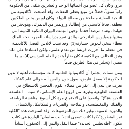
بيرو. وكان كل عضو من أعضائها الواحد والعشرين يتلقى من الحكومة
راتباً سنوياً، فضلاً عن مبلغ يغطي النفقات، وقد أصبحت الأكاديمية من
الناحية الفعلية مصلحة من مصالح الدولة. وكان لويس يخص الفلكيين
بعطفه. فدعا كاسيني من إيطاليا، ورويمير من الدنمرك، وهويجنز من
هولندا، وشاد مرصداً فخماً. وحين التهمت النيران المكتبة الثمينة التي
يقتنيها هيفيليوس الدانزجي، والذي تفرد بدراساته للقمر، نفحه الملك
بعطاء سخي ليعوض خسارته(3). وقد نسب لابلاس الفضل للأكاديمية
في معظم ما أحرزت فرنسا من تقدم علمي، ولكن اعتمادها على ملك
وثيق التحالف مع الكنيسة كان ضاراً بتقدم العلم الفرنسي(4)، بينما
مضي الإنجليز في هذا الطريق قدماً.
ومن سمات إنجلترا أن أكاديمياتها العلمية كانت مؤسسات أهلية لا تدين
للحكومة إلا بفضل عارض، يقول جون واليس أنه حوالي عام 1645،
تعرف في لندن إلى "نفر من فضلاء القوم، المحبين للاستطلاع في
الفلسفة الطبيعية وغيرها من فروع العلم الإنساني، لا سيما... الفلسفة
التجريبية(5)". واتفقوا على الاجتماع مرة كل أسبوع لمناقشة الرياضة،
والفلك، والمغنطيسية، والملاحة، والفيزياء، والميكانيكا، والكيمياء،
والدورة الدموية، وغير ذلك من الموضوعات. وقد استوحت هذه "الكلية
غير المنظورة"-كما كانت تسمى آنئذ-"بيت سليمان" الواردة في كتاب
بيكون "آطلانطيس الجديدة" فلما انتقل واليس إلى أكسفورد أستاذاً