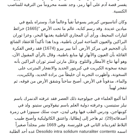
يفسر قصة آدم على أنها رمز، وجد نفسه محروماً من الترقية للمناصب
الكنسية.
وكان أثناسيوس كيرشر يسوعياً تقياً وعالماً فذاً، وسنراه يلمع في
ميادين عديدة. وقد رسم كتابه، عالم ما تحت الأرض "(1665) خرائط
لتيارات المحيط، ورأى أن المجاري الباطنية يغذيها البحر، وعزا ثوران
البراكين والعيون الساخنة لنيران باطنية، وبدا هذا تأكيداً للاعتقاد الشائع
بأن الجحيم في مركز الأرض. أما بيير بيرو (1674) فقد رفض الفكرة
القائلة بأن العيون والأنهار لها منابع باطنية، وقال بالرأي المقبول الآن،
وهو أنها نتاج الأمطار والثلوج. وعلل مارتن لستر ثوران البراكين بأنه
نتيجة سخونة الكبريت في كبريتور الحديد والانفجار المترتب على
السخونة، وأظهرت التجربة أن خليطاً من برادة الحديد، والكبريت،
والماء، مدفوناً في الأرض، أصبح ساخناً وشقق الأرض من فوقه، ثم
تنفجر لهيباً.
أما ألمع العلماء في جيولوجية ذلك العصر فقد عرفته الدنمرك باسم
نيلز ستينسن، وعرفته دولية العلم باسم نيقولاوس ستينو. ولد في
كوبنهاجن، ودرس الطب فيها وفي ليدن، حيث سلك سبينوزا في زمرة
أصدقائه(29). ثم هاجر إلى إيطاليا، واعتنق الكاثوليكية وأصبح طبيب
البلاط لفرديناند الثاني في فلورنسة. وفي 1669 نشر مجلداً صغيراً
اسمه Desolido intra solidum naturaliter contento عده أحد الطلبة