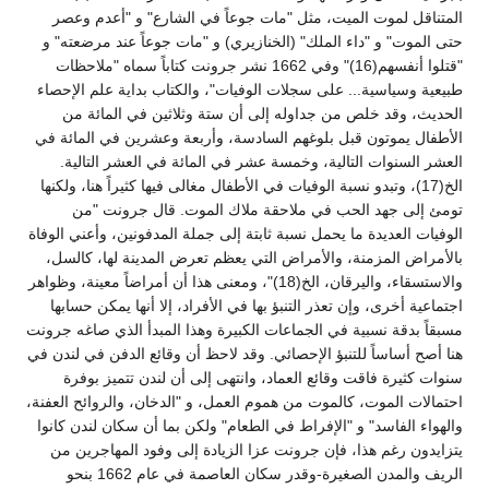
المتناقل لموت الميت، مثل "مات جوعاً في الشارع" و "أعدم وعصر
حتى الموت" و "داء الملك" (الخنازيري) و "مات جوعاً عند مرضعته" و
"قتلوا أنفسهم(16)" وفي 1662 نشر جرونت كتاباً سماه "ملاحظات
طبيعية وسياسية... على سجلات الوفيات"، والكتاب بداية علم الإحصاء
الحديث، وقد خلص من جداوله إلى أن ستة وثلاثين في المائة من
الأطفال يموتون قبل بلوغهم السادسة، وأربعة وعشرين في المائة في
العشر السنوات التالية، وخمسة عشر في المائة في العشر التالية.
الخ(17)، وتبدو نسبة الوفيات في الأطفال مغالى فيها كثيراً هنا، ولكنها
تومئ إلى جهد الحب في ملاحقة ملاك الموت. قال جرونت "من
الوفيات العديدة ما يحمل نسبة ثابتة إلى جملة المدفونين، وأعني الوفاة
بالأمراض المزمنة، والأمراض التي يعظم تعرض المدينة لها، كالسل،
والاستسقاء، واليرقان، الخ(18)"، ومعنى هذا أن أمراضاً معينة، وظواهر
اجتماعية أخرى، وإن تعذر التنبؤ بها في الأفراد، إلا أنها يمكن حسابها
مسبقاً بدقة نسبية في الجماعات الكبيرة وهذا المبدأ الذي صاغه جرونت
هنا أصح أساساً للتنبؤ الإحصائي. وقد لاحظ أن وقائع الدفن في لندن في
سنوات كثيرة فاقت وقائع العماد، وانتهى إلى أن لندن تتميز بوفرة
احتمالات الموت، كالموت من هموم العمل، و "الدخان، والروائح العفنة،
والهواء الفاسد" و "الإفراط في الطعام" ولكن بما أن سكان لندن كانوا
يتزايدون رغم هذا، فإن جرونت عزا الزيادة إلى وفود المهاجرين من
الريف والمدن الصغيرة-وقدر سكان العاصمة في عام 1662 بنحو