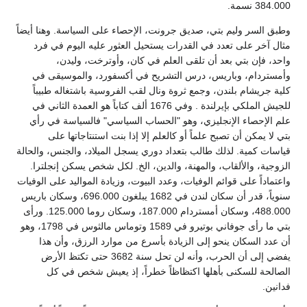
384.000 نسمة.
وطبق السر وليم بتي، صديق جرونت، الإحصاء على السياسة. وهنا أيضاً
مثال آخر على تعدد في القدرات يستحيل العثور عليه اليوم في فرد
واحد، فإن بتي بعد أن تلقى العلم في كان، وأوترخت، وليدن،
وأمستردام، وباريس، درس التشريح في أكسفورد، والموسيقى في
كلية جريشام بلندن، وجمع ثروة ونال لقب الفروسية باشتغاله طبيباً
للجيش الملكي بإيرلندة . وفي 1676 ألف كتاباً هو العمدة الثاني في
علم الإحصاء الإنجليزي، وهو "الحساب السياسي" فالسياسة في رأي
بتي لا يمكن أن تصبح علماً أو كالعلم إلا إذا بنت استنتاجاتها على
قياسات كمية. لذلك طالب بتعداد دوري يسجل الميلاد، والجنس، والحالة
الزوجية، والألقاب، والمهنة، والدين، الخ. لكل شخص يسكن إنجلترا.
واعتماداً على قوائم الوفيات، وعدد البيوت، وزيادة المواليد على الوفيات
سنوياً، قدر أن سكان لندن في 1682 يبلغون 696.000، وسكان باريس
488.000، وسكان أمستردام 187.000، وسكان روما 125.000. ورأى
بتي ما رأى جوفاني بوتيرو في 1589 وتوماس مالثوس في 1798، وهو
أن عدد السكان ينحو إلى الزيادة بأسرع من موارد الرزق، وأن هذا
يفضي إلى أن الحرب، وأنه لن تحل سنة 3682 حتى تكتظ الأرض
الصالحة للسكنى بأهلها اكتظاظاً خطراً، إذ يعيش شخص في كل
فدانين.