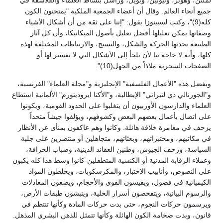
لملتن، وهوبز، ونيوتين، وبويل، وراسل بنشاط العلماء والفلاسفة في
جميع أنحاء العالم. وقال أن أعضاء الجمعية الملكية "يمتحنون الكون
كله(9)"، وكتب لسبينوزا يقول: "إننا على ثقة من أن أشكال الأشياء
وصفاتها يمكن تعليلها أفضل تعليل بأصول الميكانيكا، وأن كل آثار
الطبيعة تحدثها الحركة والشكل، والنسيج، والارتباطات المختلفة لهذه
كلها، وأنه لا حاجة بنا لأن نلجأ إلى الأشكال التي لا تفسير لها أو
الصفحات السحرية ملاذاً من الجهل(10)".
وبفضل هذه "الأعمال الفلسفية" الإنجليزية و"مجلة العلماء" الفرنسية،
و"الجورنالي دي لتيراتي" الإيطالية، و"الأكتا ايروديتورم" الألمانية استطاع
العلماء والدارسون الأوربيون أن يتغلبوا على الحدود القومية، ويكونوا
على اتصال بأعمال بعضهم البعض وكشوفهم، ويؤلفوا جيشاً متحداً
يزحف في مغامرة خلاقة هائلة. وكانوا وهم عاكفون بمنأى عن الأنظار
في مكاتبهم، ومختبراتهم، وبعثاتهم، متجاهلين أو منتصرين على جلبة
السياسة، وزحف الجيوش، وطنين العقائد الدينية، وضباب الخرافة،
وعملاء الرقابة المدنية أو الكنسية المتطفلين-كانوا وسط هذا كله يكبون
على النصوص، وأنابيب الاختبار، والمكرسكوبات، ويخلطون المواد
الكيميائية في فضول، ويقيسون القوى والأحجام، ويضعون المعادلات
والرسوم البيانية، ويتفحصون أسرار الخلية، وينبشون طبقات الأرض،
ويرسمون حركات النجوم، حتى بدت حركات المادة وكأنها تنتظم في
قانون، وبدت ضخامة الكون الهائلة وكأنها تتمثل للذهن البشري المذهل.