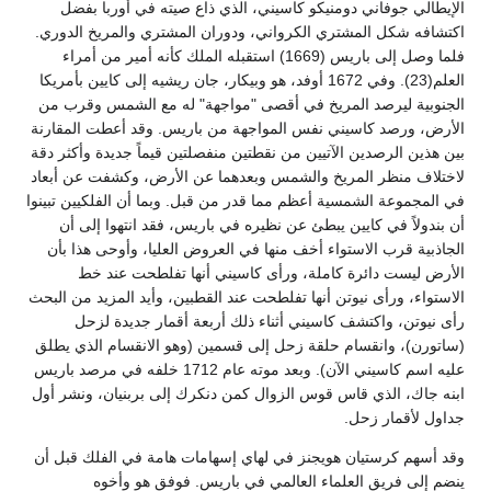
الإيطالي جوفاني دومنيكو كاسيني، الذي ذاع صيته في أوربا بفضل
اكتشافه شكل المشتري الكرواني، ودوران المشتري والمريخ الدوري.
فلما وصل إلى باريس (1669) استقبله الملك كأنه أمير من أمراء
العلم(23). وفي 1672 أوفد، هو وبيكار، جان ريشيه إلى كايين بأمريكا
الجنوبية ليرصد المريخ في أقصى "مواجهة" له مع الشمس وقرب من
الأرض، ورصد كاسيني نفس المواجهة من باريس. وقد أعطت المقارنة
بين هذين الرصدين الآتيين من نقطتين منفصلتين قيماً جديدة وأكثر دقة
لاختلاف منظر المريخ والشمس وبعدهما عن الأرض، وكشفت عن أبعاد
في المجموعة الشمسية أعظم مما قدر من قبل. وبما أن الفلكيين تبينوا
أن بندولاً في كايين يبطئ عن نظيره في باريس، فقد انتهوا إلى أن
الجاذبية قرب الاستواء أخف منها في العروض العليا، وأوحى هذا بأن
الأرض ليست دائرة كاملة، ورأى كاسيني أنها تفلطحت عند خط
الاستواء، ورأى نيوتن أنها تفلطحت عند القطبين، وأيد المزيد من البحث
رأى نيوتن، واكتشف كاسيني أثناء ذلك أربعة أقمار جديدة لزحل
(ساتورن)، وانقسام حلقة زحل إلى قسمين (وهو الانقسام الذي يطلق
عليه اسم كاسيني الآن). وبعد موته عام 1712 خلفه في مرصد باريس
ابنه جاك، الذي قاس قوس الزوال كمن دنكرك إلى بربنيان، ونشر أول
جداول لأقمار زحل.
وقد أسهم كرستيان هويجنز في لهاي إسهامات هامة في الفلك قبل أن
ينضم إلى فريق العلماء العالمي في باريس. فوفق هو وأخوه