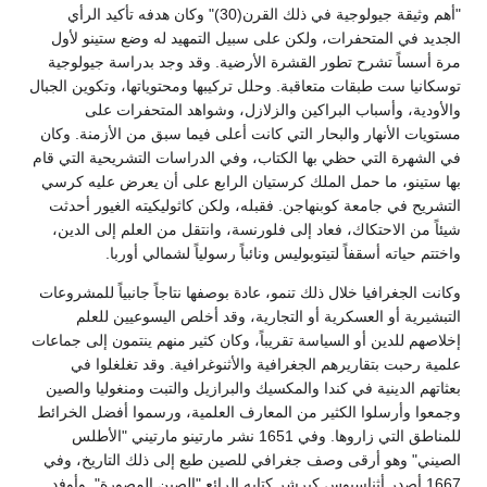
"أهم وثيقة جيولوجية في ذلك القرن(30)" وكان هدفه تأكيد الرأي
الجديد في المتحفرات، ولكن على سبيل التمهيد له وضع ستينو لأول
مرة أسساً تشرح تطور القشرة الأرضية. وقد وجد بدراسة جيولوجية
توسكانيا ست طبقات متعاقبة. وحلل تركيبها ومحتوياتها، وتكوين الجبال
والأودية، وأسباب البراكين والزلازل، وشواهد المتحفرات على
مستويات الأنهار والبحار التي كانت أعلى فيما سبق من الأزمنة. وكان
في الشهرة التي حظي بها الكتاب، وفي الدراسات التشريحية التي قام
بها ستينو، ما حمل الملك كرستيان الرابع على أن يعرض عليه كرسي
التشريح في جامعة كوبنهاجن. فقبله، ولكن كاثوليكيته الغيور أحدثت
شيئاً من الاحتكاك، فعاد إلى فلورنسة، وانتقل من العلم إلى الدين،
واختتم حياته أسقفاً لتيتوبوليس ونائباً رسولياً لشمالي أوربا.
وكانت الجغرافيا خلال ذلك تنمو، عادة بوصفها نتاجاً جانبياً للمشروعات
التبشيرية أو العسكرية أو التجارية، وقد أخلص اليسوعيين للعلم
إخلاصهم للدين أو السياسة تقريباً، وكان كثير منهم ينتمون إلى جماعات
علمية رحبت بتقاريرهم الجغرافية والأثنوغرافية. وقد تغلغلوا في
بعثاتهم الدينية في كندا والمكسيك والبرازيل والتبت ومنغوليا والصين
وجمعوا وأرسلوا الكثير من المعارف العلمية، ورسموا أفضل الخرائط
للمناطق التي زاروها. وفي 1651 نشر مارتينو مارتيني "الأطلس
الصيني" وهو أرقى وصف جغرافي للصين طبع إلى ذلك التاريخ، وفي
1667 أصدر أثناسيوس كيرشر كتابه الرائع "الصين المصورة". وأوفد