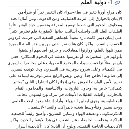
1- دولية العلم
كان مزاج أوربا يتغير في بطء-سواء كان التغيير خيراً أو شراً-من
الإيمان بالخوارق إلى النزعة العلمانية، ومن اللاهوت، ومن آمال الجنة
ومخاوف الجحيم التي خطط توسيع المعرفة وتحسين حياة البشر. فأما
الطبقات العليا التي واصلت أساليب حياتها الأبيقورية فلم تعترض كثيراً
على إيمان ديني كانت تاره مفيداً للجماهير الشقية التي حرمت فردوس
الحسب والنسب، ولكن كان هناك نفر، حتى من بين هذه القلة المميزة،
ممن تلهوا بالعلم، ووازنوا المعادلات، وأحرقوا أصابعهم أو نشقوا
بأنوفهم في المختبرات، أو تفرسوا بدهشة في النجوم المتكاثرة. ففي
باريس مثلاً تزاحمت سيدات المجتمع العصريات على محاضرات ليميري
في الكيمياء، وعلى شروح دوفرنية في التشريح، ودعا كونديه ليميري
إلى صالونه الخاص جداً، وعين لويس الرابع عشر دوفرنيه ليساعد على
تعليم الأمير الوارث للعرش. وفي إنجلترا كان لتشارلز الثاني "مختبر
كيميائي" خاص به، وحاول البارونات، والأساقفة، والمحامون القيام
بالتجارب، وأقبلت الخليلات الأنيقات في مركباتهن ليشهدن عجائب
المغناطيسية، وهوى ايفلين الفيزياء، وأراد إنشاء معهد للبحث العلمي،
ووجد بيبيس وقتاً-وسط شغله بالمراكب والنساء-لاستعمال
المكرسكوب، ومضخة الهواء وسكين التشريح، وأصبح رئيساً للجمعية
الملكية. وتخلفت الجامعات عن الشعب في هذا الاهتمام الجديد، ولكن
الأكاديميات الخاصة التقطته. ويلوح أن البادئ كان "أكاديمية أسرار