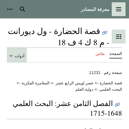
معرفة المصادر
القائمة الرئيسية
بحث
أدوات
قصة الحضارة - ول ديورانت
تبديل عرض جدول المحتويات
- م 8 ك 4 ف 18
الصفحة
نقاش
أدوات
صفحة رقم : 11231
قصة الحضارة -> عصر لويس الرابع عشر -> المغامرة الفكرية ->
البحث العلمي -> دولية العلم
الفصل الثامن عشر: البحث العلمي
1648-1715