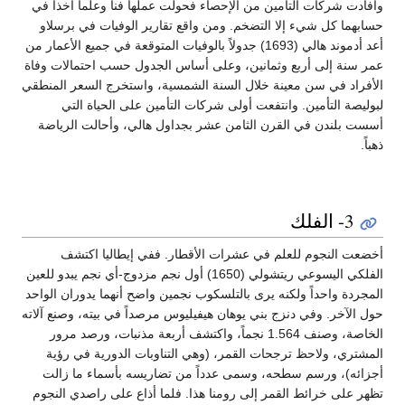
وأفادت شركات التأمين من الإحصاء فحولت عملها فناً وعلماً أخذاً في
حسابهما كل شيء إلا التضخم. ومن واقع تقارير الوفيات في برسلاو
أعد أدموند هالي (1693) جدولاً بالوفيات المتوقعة في جميع الأعمار من
عمر سنة إلى أربع وثمانين، وعلى أساس الجدول حسب احتمالات وفاة
الأفراد في سن معينة خلال السنة الشمسية، واستخرج السعر المنطقي
لبوليصة التأمين. وانتفعت أولى شركات التأمين على الحياة التي
أسست بلندن في القرن الثامن عشر بجداول هالي، وأحالت الرياضة
ذهباً.
3- الفلك
أخضعت النجوم للعلم في عشرات الأقطار. ففي إيطاليا اكتشف
الفلكي اليسوعي ريتشولي (1650) أول نجم مزدوج-أي نجم يبدو للعين
المجردة واحداً ولكنه يرى بالتلسكوب نجمين واضح أنهما يدوران الواحد
حول الآخر. وفي دنزج بني يوهان هيفيليوس مرصداً في بيته، وصنع آلاته
الخاصة، وصنف 1.564 نجماً، واكتشف أربعة مذنبات، ورصد مرور
المشتري، ولاحظ ترجحات القمر، (وهي التناوبات الدورية في رؤية
أجزائه)، ورسم سطحه، وسمى عدداً من تضاريسه بأسماء ما زالت
تظهر على خرائط القمر إلى رومنا هذا. فلما أذاع على راصدي النجوم