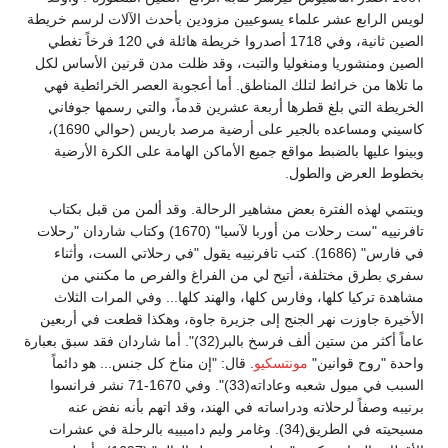
لويس الرابع عشر علماء يسوعيين مزودين بأحدث الآلات لرسم خريطة
الصين ثانية، وفي 1718 أصدروا خريطة هائلة في 120 فرخاً تغطي
الصين ومنشوريا ومنغوليا والتبت، وقد ظلت مدن قرنين الأساس لكل
ما تلاها من خرائط لتلك المناطق. أما أعجوبة العصر الخرائطية فهي
الخريطة التي بلغ قطرها أربعة عشرين قدماً، والتي رسمها جوفاني
كاسيني ومساعده بالجير على أرضية مرصد باريس (حوالي 1690)،
وبينوا عليها بالضبط مواقع جميع الأماكن الهامة على الكرة الأرضية
بخطوط العرض والطول.
وينتمي لهذه الفترة بعض مشاهير الرحالة. وقد ألمن من قبل بكتاب
تافرنييه "ست رحلات من أوربا لآسيا" (1670) وكتاب شاردان "رحلات
في فارس" (1686). كتب تافرنييه يقول "في رحلاتي الست، وأثناء
سفري بطرق مختلفة، أتيح لي من الفراغ والفرص ما مكنني من
مشاهدة تركيا كلها، وفارس كلها، والهند كلها... وفي المرات الثلاث
الأخيرة جاوزت نهر الجنج إلى جزيرة جاوة، وهكذا قطعت في أربعين
عاماً أكثر من ستين ألف فرسخ بالبر(32)". أما شاردان فقد سبق بعبارة
واحدة "روح قوانين"
مونتسكيو
. قال: "إن مناخ كل جنس... هو دائماً
السبب في ميول شعبه وعاداته(33)". وفي 1670-71 نشر فرانسوا
برنيبه وصفاً لرحلاته ودراساته في الهند، وقد اتهم بأنه نفض عنه
مسيحيته في الطريق(34). وغامر وليم دامبييه بالرحلة في عشرات