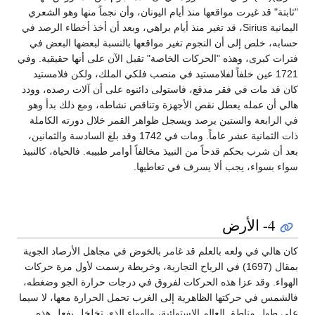
"ثابتة" قد غيرت مواقعها منذ أيام اليونان، وأن نجماً منها وهو الشعري
اليمانية Sirius، قد تغير منذ أيام براهي، وبعد أن أخذ أخطاء الرصد في
حسابه، خلص إلى أن النجوم تغير مواقعها بالنسبة لبعضها البعض في
فترات كبرى، وهذه "الحركات الخاصة" تقبل الآن على أنها حقيقية. وفي
1721 عين خلفاً لفلامستيد في منصب فلكي الملك، ولكن فلامستيد
كان قد مات في فقر مدقع، فاستولى دائنوه على أن آلات رصده، وودد
هالي أن عمله يعطل نقص الأجهزة وتناقص نشاطه، ومع ذلك بدأ وهو
في الرابعة والستين يرصد ويسجل ظواهر القمر خلال دورته الكاملة
ذات الثمانية عشر عاماً. ومات في 1742 وقد بلغ السادسة والثمانين،
بعد أن شرب بحكم قدحاً من النبيذ مخالفاً أوامر طبيبه. فالحياة، كالنبيذ
سواء بسواء، يجب ألا يسرف في تعاطيها.
4- الأرض
كان هالي في ولعه بالعلم قد غامر بالخوض في مجاهل الأرصاد الجوية
بمقال (1697) في الرياح التجارية، وخريطة رسمت لأول مرة حركات
الهواء. وقد عزا هذه الحركات لفروق في درجات حرارة الجو وضغطه،
فالشمس في حركتها الظاهرية إلى الغرب تحمل الحرارة معها، لا سيما
على طول مناطق العالم الاستوائية، والهواء الذي تخلخل بفعل هذه