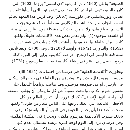
الطبيعة" بنابلي (1560)، ثم أكاديمية "دي لنتشي" بروما (1603) التي
كان جاليليو ينتمي إليها، ثم أكاديمية "ديل تشيمنتو"، التي أنشأها تلميذاه
تفياني وتوريتشيللي في فلورنسة (1657). وقد كرس هذا المعهد بحكم
اسمه للتجارب، واتخذ الشك الديكارتي منطلقاً له، فلا شيء يجب
التسليم به بالإيمان، ولا بد من بحث كل مشكلة دون نظر إلى أي ملة
أو فلسفة موجودة(1). ولم يعمر بعض هذه الأكاديميات طويلاً، ولكنها
كانت تترك خلفاء لها بعد موتها. وأنشئت الأكاديميات في شفينفورت
(1652)، وألتدورف (1672)، وأوبسالا (1710)، وفي 1700، وبعد ثلاثين
سنة قضاها ليبنتز في الإلحاح، خرجت أكاديمية برلين إلى النور، كذلك
يرجع الفضل إلى ليبنتز في إنشاء أكاديمية سانت بطرسبورج (1724).
وتطورت "أكاديمية العلوم" في فرنسا من اجتماعات (1631-38)
مرسين، وروبرفال، وديزارج، وغيرهم من العلماء في بيت والد بسكال
في باريس، أو في صومعة مرسين. وقد صاغت برنامجاً "للعمل على
تحسين علوم الآداب، والبحث عموماً عن كل ما يمكن أن يجلب المنفعة
أو الراحة للنوع الإنساني"، كذلك قررت أن "تحرر العالم من كل
الأخطاء الشائعة التي انطلى زيفها على الناس منذ زمن طويل" ولكنها
نصحت أعضاءها بأن يجتنبوا الخوض في الدين أو السياسة(2). وفي
1666 ظفرت الأكاديمية بمرسوم ملكي، وبحجرة في المكتبة الملكية،
وفي فرساي ترى إلى اليوم لوحة كبيرة بريشة تيستيلان يقدم فيها
لويس الرابع عشر هذا المرسوم لجماعة يرأسها كرستيان هويجنز وكلود