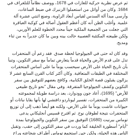
ثم عرض نظرية حركية للغازات في 1678، ووصف نظاماً للتلغراف في
1684. وكان من أوائل من استعملوا الزنبرك في ضبط الساعات،
وأرسى مبدأ آلة السدس لقياس أبعاد الزاوية، وصنع اثنتي عشرة آلة
علمية. وأغلب الظن أنه كان أعظم العقول أصالة في كوكبة العباقرة
التي جعلت من الجمعية الملكية حيناً محدد الخطوة للعلم الأوربي،
ولكن طبيعته المكتئبة العصبية حالت بينه وبين ما كان جديراً به من ثناء
ومديح.
وقد كان له حتى في الجيولوجيا لحظة صدق. فقد زعم أن المتحفرات
تدل على قدم الأرض والحياة قدماً يتعارض تماماً مع سفر التكوين، وتنبأ
بأن تاريخ الحياة على الأرض سيحسب يوماً ما على أساس المتحفرات
المختلفة في الطبقات المتعاقبة. وكان أكثر كتاب القرن السابع عشر لا
يزالون يقبلون قصة الخلق الكتابية، وكافح بعضهم للتوفيق بين سفر
التكوين وكشف الجيولوجيا المتفرقة. وفي مقال "نحو تاريخ طبيعي
للأرض" (1695)، أعاد جون وودوارد، بعد دراسة طويلة لمجموعته
الكبيرة من المتحفرات، تفسير ليوناردو دافتشي لها بأنها بقايا نباتات أو
حيوانات عاشت يوماً ما على الأرض، ولكنه هو أيضاً ذهب إلى أن توزيع
المتحفرات نتيجة لطوفان نوح. ثم اقترح قسيس أنجليكاني يدعى
توماس بيرنيت (1680) التوفيق بين سفر التكوين والجيولوجيا بمدة
"أيام" أسطورة الخليقة كما وردت في سفر التكوين إلى حقب، وتقبل
الناس هذه الحيلة، ولكن حين استجمع توماس أطراف شجاعته وراح