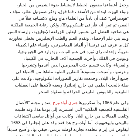
وجعل أعضاءها يضعون الخطط لاستنباط ضوء الشمس من الخيار،
ولبناء البيوت ابتداء من الأسقف فما فوق، وذكر صموئيل بطلر، مؤلف
"هوديبراس" كيف أن نادياً من العلماء هاج وماج لاكتشافه فيلاً في
القمر، ثم تبين أنه فأر في تلسكوبهم(8). ولكن رعاية الجمعية الملكية
هي صاحبة الفضل في تحسين ايفلين للزراعة الإنجليزية، وإرساء السير
وليم بتي علم الإحصاء، وتقدم العلم والطب الإنجليزيين بخطى تجاوزت
كل ما عرف في فرنسا أو ألمانيا المعاصرتين، وإنشاء علم الكيمياء
تقريباً، وإحداث راي ثورة في علم النبات، وودوارد في الجيولوجيا،
ونيوتين في الفلك. وأجرت الجمعية آلاف التجارب في الكيمياء
والفيزياء، وكانت تتسلم جثث المجرمين الذين أعدموا وتشرحها
وتدرسها، وأصبحت مستودعاً للتقارير الطبية تتلقاها من الأطباء في
جميع أرجاء البلاد، وجمعت تقارير التطورات التكنولوجية، وكانت على
صلة بالبحث العلمي في خارج إنجلترا. وسفه تأكيدها على العمليات
الطبيعية والناموس الطبيعي الخرافة واضطهاد السحر.
وفي عام 1665 بدأ سكرتيرها
هنري أولدنبرج
إصدار مجلة "الأعمال
الفلسفية للجمعية الملكية" التي استمرت إلى يومنا هذا. وقد طلبت
وتلقت المقالات من خارج البلاد. وكانت من أوائل طابعي اكتشافات
مالبيحي وليوفنهويك. أما أولدنبرج هذا فقد وفد على إنجلترا في 1653
ليفاوض في إبرام معاهدة تجارية لوطنه بريمن، فبقي بها، وأصبح صديقاً