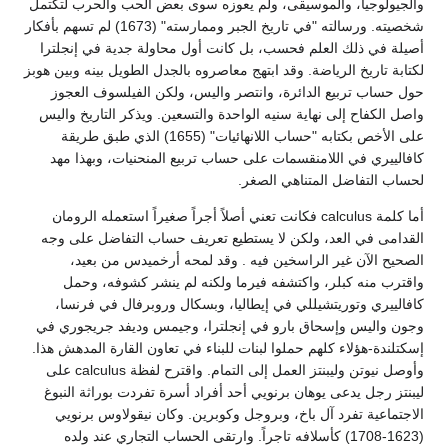
والجيولوجيا، والموسيقى، ولم يعوزه سوى بعض الحب والحرب لتكتمل
شخصيته. ورسالته "في تاريخ الجبر وممارسته" (1673) لم تسهم بأفكار
أصيلة في ذلك العلم فحسب، بل كانت أول محاولة جدية في إنجلترا
لكتابة تاريخ الرياضة. وقد ابتهج معاصروه بالجدل الطويل بينه وبين هوبز
حول حساب تربيع الدائرة، وانتصر واليس، ولكن الفيلسوف العجوز
واصل الكفاح إلى نهاية سنيه الواحدة والتسعين. ويذكر التاريخ واليس
على الأخص بكتابه "حساب اللانهائيات" (1655) الذي طبق طريقة
كافالييري في اللامنقسمات على حساب تربيع المنحنيات، وبهذا مهد
لحساب التفاضل المتناهي الصغر.
أما كلمة calculus فكانت تعني أصلاً أجراً صغيراً استعمله الرومان
القدامى في العد، ولكن لا يستطيع تعريف حساب التفاضل على وجه
الصحيح الآن غير الراسخين فيه . وقد لمحه أرخميدس من بعيد،
واقترب منه كبلر، واكتشفه فيرما ولكنه لم ينشر كشوفه، وحمل
كافالييري وتوريتشيللي في إيطاليا، وبسكال وروبرفال في فرنسا،
وجون واليس وإسحاق بارو في إنجلترا، وجيمس وديفد جريجوري في
إسكتلندة-هؤلاء كلهم حملوا لبنات للبناء في تعاون القارة المدهش هذا.
وأوصل نيوتن وليبنتز العمل إلى التمام. واقترح لفظة calculus على
ليبنتز رجل يدعى يوهان برنويي أحد أفراد أسرة تفردت بوراثة النبوغ
الاجتماعية تفرد آل باخ، وبروجل وكوبرين. وكان نيقولاوس برنويي
(1623-1708) كأسلافه تاجراً. وارتقى الحساب التجاري عند ولده