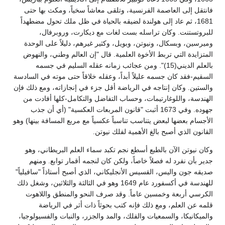
فانتقل إلى العاصمة الفرنسية، وتلقى معاشاً سخياً، ومكث بها حتى
1681، ثم عاد إلى هولندة لضيقه بالحياة في ظل ملك تحول مضطهداً
للبروتستنت. وكان تراسله بست لغات مع ديكارت، وروبرفال،
وميرسين، وبسكال، ونيوتن، وبويل، وكثير غيرهم، دليلاً على الوحدة
المتزايدة التي تربط الأخوة العلمية. قال "إن العالم وطني، والنهوض
بالعلم الديني(15)". ومن عجائب زمانه عقله السليم في جسمه
السقيم-فقد كان جسمه عليلاً أبداً، وعقله خلاقاً حتى موته في السادسة
والستين. وكان إنتاجه في الرياضة أقل جزء في إنجازاته، ومع ذلك فإن
الهندسة، واللوغارتيمات، وحساب التفاضل والتكامل-كلها أفادت من
جهوده. وفي 1673 أثبت "قانون المربعات العكسية" (أي أن جذب
الأجسام بعضها لبعض يتناسب تناسباً عكسياً مع مربع المسافة بينها) وهو
القانون الذي أصبح بالغ الأهمية لفلك نيوتن.
وكان نيوتن الآن بالطبع أسطع نجم تكبد سماء العلم البريطاني، وهو
جدير بأن نفرد له فصلاً خاصاً، ولكن كان لنجمه أقمار توابع. ومنهم
صديقه جون واليس، القسيس الأنجليكاني، الذي أصبح أستاذاً "سافيلياً"
للهندسة في أكسفورد عام 1649 وهو في الثالثة والثلاثين، وشغل ذلك
الكرسي أربعة وخمسين عاماً. وقد صرف النحو والمنطق واللاهوت
قلمه عن العلم، ومع ذلك فإنه كتب بحوثاً ذات أثر في الرياضة
والميكانيكا، والسمعيات والفلك، والمد والجزر، والنبات والفسيولوجيا،