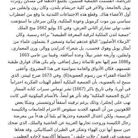
للرياضة، انقسمت الجمعية قسمين، يجتمع أحدهما في مسكن روبرت
بويل بالجامعة، والآخر في كلية جريشام بلندن، وكان رون وايفلين من
أول الأعضاء هناك. وقطع هذه الاجتماعات اللندنية ما وقع من اضطراب
سياسي بين موت كرمويل وعودة الملكية، ولكن سرعان ما استؤنفت
عقب تولي تشارلز الثاني العرش، وفي 15 يوليو 1662 منح الملك
"جمعية لندن الملكية لترقية المعرفة الطبيعية" براءة رسمية. وكان
"الزملاء الأصليون" البالغ عددهم ثمانية وتسعين لا يشملون علماء من
أمثال بويل وهوك فحسب، بل شعراء كدرايدن ووالر، ورن المعماري،
وايفلين، وأربعة عشر نبيلاً، وعدة أساقفة. وفيما بين عامي 1663
و1686 ضم إليها نحو ثلاثمائة زميل إضافي. ولم يكن هناك فوارق طبقية
تقسمهم، فكان الأدواق والعامة سواسية في هذا المشروع، وأعفى
الأعضاء الفقراء من رسوم العضوية(6). وفي 1673 صرح ليبنتز، الذي
سمح له بالعضوية، بأن الجمعية الملكية أعظم الهيئات الفكرية احتراماً
في أوربا. وفي تاريخ باكر (1667) نشر توماس سبرات كتابه الممتاز
"تاريخ الجمعية الملكية" وقد تأثر هو أيضاً، بالأنسام البيكونية التي كانت
تهب على إنجلترا، وذلك برغم ترقيته أسقفاً لروتشستر. وشكا بعض
اللاهوتيين من أن المعهد الجديد سيقوض الاحترام للجامعات والكنيسة
الرسمية، ولكن اعتدال الجمعية وحذرها لم يلبثا أن هدءاً من معرضة
رجال الكنيسة وروحت تجاربها الغريبة عن الحاشية والملك، الذي ضحك
حين سمع أنها تزن الهواء وتفكر في الطيران الميكانيكي. وقد هجاها
سويفت في قصة "رحلات جليفرز" وسماها أكاديمية لاجادو العظمى،