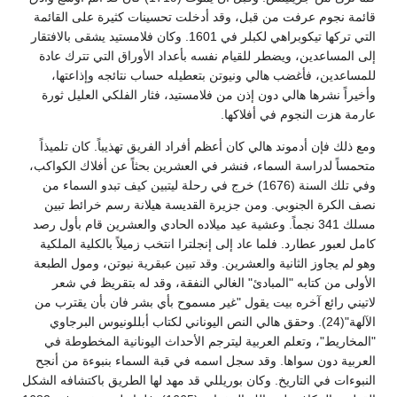
قائمة نجوم عرفت من قبل، وقد أدخلت تحسينات كثيرة على القائمة
التي تركها تيكوبراهي لكبلر في 1601. وكان فلامستيد يشقى بالافتقار
إلى المساعدين، ويضطر للقيام نفسه بأعداد الأوراق التي تترك عادة
للمساعدين، فأغضب هالي ونيوتن بتعطيله حساب نتائجه وإذاعتها،
وأخيراً نشرها هالي دون إذن من فلامستيد، فثار الفلكي العليل ثورة
عارمة هزت النجوم في أفلاكها.
ومع ذلك فإن أدموند هالي كان أعظم أفراد الفريق تهذيباً. كان تلميذاً
متحمساً لدراسة السماء، فنشر في العشرين بحثاً عن أفلاك الكواكب،
وفي تلك السنة (1676) خرج في رحلة ليتبين كيف تبدو السماء من
نصف الكرة الجنوبي. ومن جزيرة القديسة هيلانة رسم خرائط تبين
مسلك 341 نجماً. وعشية عيد ميلاده الحادي والعشرين قام بأول رصد
كامل لعبور عطارد. فلما عاد إلى إنجلترا انتخب زميلاً بالكلية الملكية
وهو لم يجاوز الثانية والعشرين. وقد تبين عبقرية نيوتن، ومول الطبعة
الأولى من كتابه "المبادئ" الغالي النفقة، وقد له بتقريظ في شعر
لاتيني رائع آخره بيت يقول "غير مسموح بأي بشر فان بأن يقترب من
الآلهة"(24). وحقق هالي النص اليوناني لكتاب أبللونيوس البرجاوي
"المخاريط"، وتعلم العربية ليترجم الأحداث اليونانية المخطوطة في
العربية دون سواها. وقد سجل اسمه في قبة السماء بنبوءة من أنجح
النبوءات في التاريخ. وكان بوريللي قد مهد لها الطريق باكتشافه الشكل