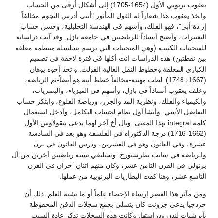
يعقوب برنويي الأول (1654-1705) إلى أشكال أرقى من الحساب.
واتخذ يعقوب هذا شعاراً له القول المأثور "أنني أدرس النجوم مخالفاً
إرادة أبي"، فهو الفلك، وأسهم في الهندسة التحليلية، وحسن حساب
التغييرات، وأصبح أستاذاً للرياضيين في جامعة بازل. وقد آتت دراساته
للمنحنيات الكتينية (وهي المنحنيات التي ترسم بسلسلة منتظمة معلقة
بين نقطتين)-هذه الدراسات آتت أكلها في فترة لاحقة في تصميم
الكباري المعلقة وخطوط النقل العالية الفولت. واتخذ أخوه يوهان
(1667، 1748) الطب مهنته-مخالفاً خطط أبيه هو أيضاً-ثم الرياضة،
وخلف يعقوب أستاذاً في بازل، وأسهم في الفيزياء، والبصريات،
والكيمياء والفلك، ونظرية المد والجزر، ورياضة القلوع، وابتكر حساب
التفاضل الأسي، وأنشأ أول نظام لحساب التكامل، وأدخل استعمال
كلمة integral بهذا المعنى. ونال أخ آخر لهما يدعى نيقولاوس الأول
(1662-1716) درجة الدكتوراه في الفلسفة وهو بعد في السادسة
عشرة، وفي القانون وهو في العشرين، ودرس القانون في برن
والرياضة في سانت بطرسبورج. وسنلتقي بستة رياضيين آخرين من آل
برنولي في القرن الثامن عشر، وكان منهم اثنان آخران في القرن
التاسع عشر، وهنا كفت البطاريات البرنويية من عملها.
ومن مآثر هذا العصر إرساء الإحصاء علماً أو ما يشبه العلم. ذلك أن
خردجيا يدعى جرونت كان يتسلى بجمع سجلات الدفن المحفوظة
بأبرشيات لندن ودراستها. وكانت هذه السجلات تذكر عادة السبب