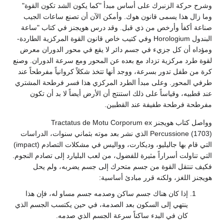
وشرح حركة الزنبرك على أساس مبدأ "كما يكون الشد تكون القوة"
وما زال هذا يسمى قانون هوك. وأمكن الآن أن تصنع ساعات الجيب
صناعة أكفأ وأرخص من ذي قبل. وقد درس هويجنز في كتاب "ساعة
البندول Horologium وفي كتيب خاص قانون القوة المركزية الطاردة-
ومؤداه أن كل جزيء في جسم دائر لا يقع في محور الدوران معرض
لقوة طرد مركزية تزداد مع بعده عن المحور ومع سرعة الدوران. وصنع
كرة من طفل تدور بسرعة، ووجد أنها تتخذ شكلاً كروانياً مفرطحاً عند
طرفي المحور. وعلى مبدأ الطرد المركزي هذا فسر فرطحة المشتري
عند قطبيه، وقياساً على ذلك استنتج أن الأرض أيضاً لا بد أن تكون
مفرطحة فرطحة طفيفة عند القطبين.
وواصل كتاب هويجنز Tractatus de Motu Corporum ex
Percussione (1703) الذي نشر بعد موته بثماني سنوات، الدراسات
التي قام بها جاليليو، وديكارت، وواليس في مشكلات التصادم (impact)
التي تناولت أسراراً مثيرة للفضول، من لعب البليارد إلى تصادم النجوم.
فكيف تنتقل القوة من جسم متحرك إلى جسم يضربه، ولم يحل
هويجنز اللغز، ولكنه قرر مبادئ أساسية:
إذا كان هناك جسم ساكن وصدمه جسم مساو له، فإن هذا
ينتهي إلى السكون بعد الصدمة، في حين يكتسب الجسم الذي
كان في البدء ساكناً سرعة الجسم الذي صدمه.