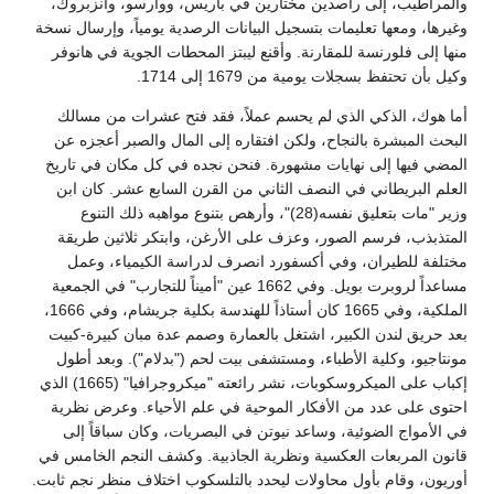
والمراطيب، إلى راصدين مختارين في باريس، ووارسو، وانزبروك،
وغيرها، ومعها تعليمات بتسجيل البيانات الرصدية يومياً، وإرسال نسخة
منها إلى فلورنسة للمقارنة. وأقنع ليبتز المحطات الجوية في هانوفر
وكيل بأن تحتفظ بسجلات يومية من 1679 إلى 1714.
أما هوك، الذكي الذي لم يحسم عملاً، فقد فتح عشرات من مسالك
البحث المبشرة بالنجاح، ولكن افتقاره إلى المال والصبر أعجزه عن
المضي فيها إلى نهايات مشهورة. فنحن نجده في كل مكان في تاريخ
العلم البريطاني في النصف الثاني من القرن السابع عشر. كان ابن
وزير "مات بتعليق نفسه(28)"، وأرهص بتنوع مواهبه ذلك التنوع
المتذبذب، فرسم الصور، وعزف على الأرغن، وابتكر ثلاثين طريقة
مختلفة للطيران، وفي أكسفورد انصرف لدراسة الكيمياء، وعمل
مساعداً لروبرت بويل. وفي 1662 عين "أميناً للتجارب" في الجمعية
الملكية، وفي 1665 كان أستاذاً للهندسة بكلية جريشام، وفي 1666،
بعد حريق لندن الكبير، اشتغل بالعمارة وصمم عدة مبان كبيرة-كبيت
مونتاجيو، وكلية الأطباء، ومستشفى بيت لحم ("بدلام"). وبعد أطول
إكباب على الميكروسكوبات، نشر رائعته "ميكروجرافيا" (1665) الذي
احتوى على عدد من الأفكار الموحية في علم الأحياء. وعرض نظرية
في الأمواج الضوئية، وساعد نيوتن في البصريات، وكان سباقاً إلى
قانون المربعات العكسية ونظرية الجاذبية. وكشف النجم الخامس في
أوريون، وقام بأول محاولات ليحدد بالتلسكوب اختلاف منظر نجم ثابت.