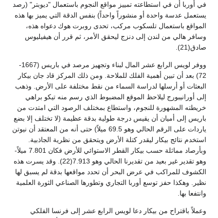
في أوربا أن في استطاعته تمييز مواقع النجوم باستعمال "ديوبتر" (رصد
يستعمل عدسة واحدة أو منشوراً واحداً) بنفس الدقة التي يميز بها هذه
المواقع باستعمال تلسكوب مركب، تحدى روبرت هوك دعواه هذه،
وسافر هالي من لندن إلى دنزج ليحقق الأمر، ثم قرر أن هيفيليوس
صادق(21).
ووفر لويس الرابع عشر المال لبناء وتجهيز مرصد في باريس (1667-
72) بعد أن تبين أهمية الفلك للملاحة. ومن ذلك المركز قاد جان بيكار
البعثات أو أرسلها لدراسة السماء من نقط مختلفة على الأرض. وذهب
إلى أورانيبورج ليلاحظ الموقع المضبوط الذي رسم منه تيكو براهي
خريطته المشهورة للنجوم، واستطاع بمختلف الرصود التي امتدت من
باريس إلى أميان أن يقيس درجة طولية بدقة عظيمة (لا تختلف إلا بضع
ياردات على الرقم الحالي وهو 69.5 ميلاً) حتى أنه من المعتقد أن نيوتن
استخدم نتائج بيكار ليقدر كتلة الأرض ويتحقق من نظرية الجاذبية.
وبأرصاد مماثلة حسب بيكار القطر الاستوائي للأرض فكان 7.801 ميلاً-
وهو تقدير غير بعيد من تقديرنا الحالي وهو 7.913(22). وقد يسرت هذه
الكشوف للمراكب في عرض البحر أن تحدد مواقعها بدقة لم يسبق لها
نظير. وهكذا حفز توسع أوربا التجاري وتطورها الصناعي الثورة العلمية
وانتفعا بها.
وعملاً باقتراح من بيكار دعا لويس الرابع عشر إلى فرنسا الفلكي