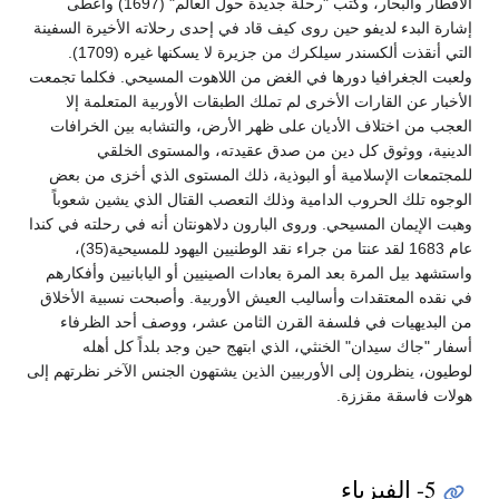
الأقطار والبحار، وكتب "رحلة جديدة حول العالم" (1697) وأعطى
إشارة البدء لديفو حين روى كيف قاد في إحدى رحلاته الأخيرة السفينة
التي أنقذت ألكسندر سيلكرك من جزيرة لا يسكنها غيره (1709).
ولعبت الجغرافيا دورها في الغض من اللاهوت المسيحي. فكلما تجمعت
الأخبار عن القارات الأخرى لم تملك الطبقات الأوربية المتعلمة إلا
العجب من اختلاف الأديان على ظهر الأرض، والتشابه بين الخرافات
الدينية، ووثوق كل دين من صدق عقيدته، والمستوى الخلقي
للمجتمعات الإسلامية أو البوذية، ذلك المستوى الذي أخزى من بعض
الوجوه تلك الحروب الدامية وذلك التعصب القتال الذي يشين شعوباً
وهبت الإيمان المسيحي. وروى البارون دلاهونتان أنه في رحلته في كندا
عام 1683 لقد عنتا من جراء نقد الوطنيين اليهود للمسيحية(35)،
واستشهد بيل المرة بعد المرة بعادات الصينيين أو اليابانيين وأفكارهم
في نقده المعتقدات وأساليب العيش الأوربية. وأصبحت نسبية الأخلاق
من البديهيات في فلسفة القرن الثامن عشر، ووصف أحد الظرفاء
أسفار "جاك سيدان" الخنثي، الذي ابتهج حين وجد بلداً كل أهله
لوطيون، ينظرون إلى الأوربيين الذين يشتهون الجنس الآخر نظرتهم إلى
هولات فاسقة مقززة.
5- الفيزياء