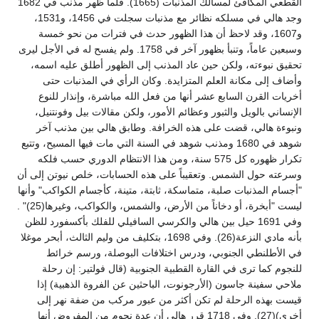
القطعي المكافئ لمسالك المذنبات (1665). فلما ظهر مذنب في 1682
وجد هالي في مسلكه نظائر مع مذنبات سجلت في 1456، و1531،
و1607، وقد لاحظ أن هذا الظهور حدث في فترات من نحو خمسة
وسبعين عاماً، وتنبأ بظهور آخر في 1758. ولم يفسح له في الأجل ليرى
تحقيق نبوءته، ولكن حين عاد المذنب إلى الظهور أطلق عليه اسمه،
وأضاف إلى مكانة العلم المتزايدة. وكان الرأي في المذنبات حتى
أخريات القرن السابع عشر أنها من فعل الله مباشرة، وإنذار للنوع
الإنساني بالويل والثبور وعظائم الأمور، ولكن مقالات بيل وفونتنيل،
ونبوءة هالي، قضت على هذه الخرافة. وطابق هالي بين مذنب آخر
شوهد في 1680 ومذنب شوهد في السنة التي مات فيها المسيح، وتتبع
تكرار ظهوره كل 575 سنة، ومن هذا الانتظام الدوري حسب فلكه
وسرعته حول الشمس. وتعقيباً على هذه الحسابات، خلص نيوتن إلى أن
"أجسام المذنبات صلبة، متماسكة، ثابتة، متينة، كأجسام الكواكب" وأنها
ليست "أبخرة، أو دخاناً من الأرض، والشمس، والكواكب، وغيرها(25)" .
وفي 1691 حيل بين هالي والكرسي السافيلي للفلك بأكسفورد للظن
بأنه مادي النزعة(26). وفي 1698، بتكليف من وليم الثالث، أبحر موغلا
في الأطلنطي الجنوبي، ودرس اختلافات البوصلة، ورسم خرائط
للنجوم كما ترى في القارة القطبية الجنوبية (قال فولتير: إن رحلة
ملاحي سفينة جاسون (الأرجونوت، الباحثين عن الفروة الذهبية) إذا
قيست بهذه الرحلة لم تكن أكثر من عبور مركب من ضفة نهر إلى
أخرى)(27). وفي 1718 قرر هالي أن عدة نجوم من المفروض أنها