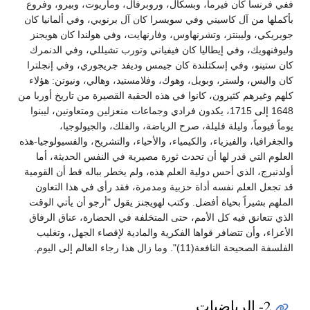
ففي فرنسا كان فيرما، وبسكال، وروبرفال، وماريوت، وبيرو، وفروع
بأكملها من آل كاسيني وفي سويسرا كان آل برنويي، وفي ألمانيا كان
جويريكي، وليبنتز، وتشرنهاوس، وفارنهايت، وفي هولندا كان هويجنز
وليوفنهويك، وفي إيطاليا كان فيفياني وتورب تشيللي، وفي الدنمرك
كان ستينو، وفي إسكتلندة كان جيمس وديفد جريجوري، وفي إنجلترا
كان واليس، ولستر، وبويل، وهوك، وفلامستيد، وهالي، ونيوتن: هؤلاء
كلهم وغيرهم كثيرون، كانوا في هذه الحقبة القصيرة من تاريخ أوربا من
1648 إلى 1715، يكدون فرادي وجماعات منعزلين ومتعاونين، ليبنوا
يوماً فيوماً، وليلة فليلة، صرح الرياضة، والفلك، والجيولوجيا،
والجغرافيا، والفيزياء، والكيمياء، والأحياء، والتشريح، والفسيولوجيا-هذه
العلوم التي قدر لها أن تحدث ثورة مصيرية في النفس الحديثة، أما
أولدنبرج، الذي أحس دولية العلم هذه، ولم يخطر بباله قط أن القومية
قد تجعل العلم نفسه أداة حزبية ومدمرة، فقد رأى في هذا التعاون
الملهم بشيراً بحياة أفضل. وكتب لهويجنز يقول "أرجو أن يأتي الوقت
الذي تتعانق فيه كل الأمم، حتى المتخلفة في الحضارة، عناق الرفاق
الأعزاء، وأن تتضافر قواها الفكرية والمادية لإقصاء الجهل، وتغليب
الفلسفة الصحيحة النافعة(11)". وما زال هذا رجاء العالم إلى اليوم.
2- الرياضيات