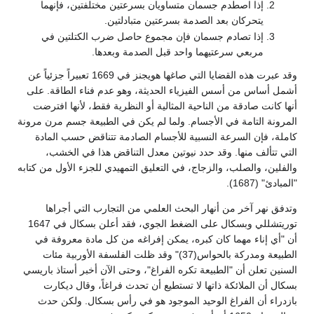
إذا اصطدم جسمان متساويان بسرعتين مختلفتين، فإنهما
يتحركان بعد الصدمة بسرعتين متبادلتين.
إذا تصادم جسمان فإن مجموع حاصل ضرب الكتلتين في
مربعي سرعتيهما واحد قبل الصدمة وبعدها.
وقد عبرت هذه القضايا التي صاغها هويجنز في 1669 تعبيراً جزئياً عن
أشمل أساس من أسس الفيزياء الحديثة، وهو عدم فناء الطاقة. على
أنها كانت صادقة من الناحية المثالية أو النظرية فقط، لأنها افترضت
المرونة التامة في الأجسام. ولما لم يكن في الطبيعة جسم مرن مرونة
كاملة، فإن السرعة النسبية للأجسام الصادمة تتناقض حسب المادة
التي تتألف منها. وقد حدد نيوتين معدل التناقض هذا في الخشب،
والفلين، والصلب، والزجاج، في التعليق التمهيدي للجزء الأول من كتابه
"المبادئ" (1687).
وتدفق نهر آخر من أنهار البحث العلمي من التجارب التي أجراها
توريتشللي وبسكال على الضغط الجوي، فقد أعلن بسكال في 1647
أن "أي إناء مهما كان كبره، يمكن إفراغه من كل مادة معروفة في
الطبيعة ومدركة بالحواس(37)" وقد ظلت الفلسفة الأوربية مئات
السنين تعلن أن "الطبيعة تكره الفراغ"، وحتى الآن أخبر أستاذ باريسي
بسكال أن الملائكة ذاتها لا تستطيع أن تحدث فراغاً، وقال ديكارت
بازدراء أن الفراغ الوحيد الموجود هو في رأس بسكال. ولكن حدث