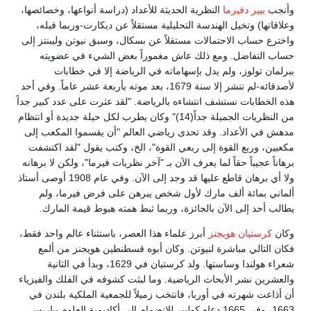
وأنجب
بيير دفيرما
النظرية الحديثة للأعداد (دراسة أنواعها، وخصائصها،
وعلاقاتها) وتخيل الهندسة التحليلية مستقلاً عن ديكارت-وربما قبله،
واخترع حساب الاحتمالات مستقلاً عن بسكال، وسبق نيوتن وليبنتز إلى
حساب التفاضل. ومع ذلك عاش مغموراً بعض الشيء في عضويته
ببرلمان تولوز، ولم يدل بإسهاماته في الرياضة إلا في خطابات
لأصدقائه-لم تنشر إلا سنة 1679، بعد موته بأربعة عشر عاماً. وفي أحد
هذه الخطابات نستشف انتشاءه بالرياضة. "لقد عثرت على عدد كبير جداً
من النظريات الجميلة جداً(14)" وكان يطرب لكل حيلة جديدة أو انتظام
مدهش في الأعداد. وقد تحدى رياضي العالم "أن يقسموا المكعب إلى
مكعبين، وربع القوة إلى ربعي القوة"، الخ، وكتب يقول "لقد اكتشفت
برهاناً عجيباً حقاً لما يعرف الآن بـ "آخر نظريات فيرما"، ولكن لا برهانه
ولا أي برهان قاطع عليها قد وجد إلى الآن. وفي عام 1908 أوصى أستاذ
ألماني بمائة ألف مارك لأول شخص يبرهن على فرض فيرما، ولم
يطالب أحد إلى الآن بالجائزة، وربما ثبط همته هبوط قيمة المارك.
وكان
كرستيان هويجنز
أبرز علماء هذا العصر، باستثناء عالم واحد فقط،
فكان التالي مباشرة لنيوتن. وكان أبوه قسطنطين هويجنز من ألمع
شعراء هولندا وساستها. ولد كرستيان في 1629، وبدأ في الثانية
والعشرين نشر الأبحاث الرياضية. وما لبثت كشوفه في الفلك والفيزياء
أن أذاعت شهرته في أوربا، فانتخب زميلاً للجمعية الملكية بلندن في
1663، وفي 1665 دعاه كولبير للانضمام إلى أكاديمية العلوم بباريس،