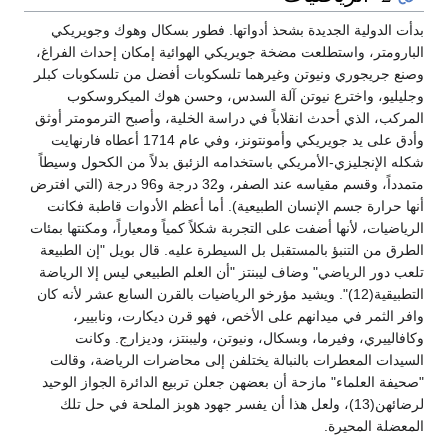
بدأت الدولية الجديدة بشحذ أدواتها. فطور بسكال وهوك وجويريكي
البارومتر، واستطلعت مضخة جويريكي الهوائية إمكان إحداث الفراغ،
وصنع جريجوري ونيوتن وغيرهما تلسكوبات أفضل من تلسكوبات كبلر
وجليليو، واخترع نيوتن آلة السدس، وحسن هوك الميكروسكوب
المركب، الذي أحدث انقلاباً في دراسة الخلية، وأصبح الترمومتر أوثق
وأدق على يد جويريكي وأمونتونز، وفي عام 1714 أعطاه فارنهايت
شكله الإنجليزي-الأمريكي باستخدامه الزئبق بدلاً من الكحول وسيطاً
متمدداً، وقسم مقياسه عند الصفر، و32 درجة و96 درجة (التي افترض
أنها حرارة جسم الإنسان الطبيعية). أما أعظم الأدوات قاطبة فكانت
الرياضيات، لأنها أضفت على التجربة شكلاً كمياً ومعياراً، ومكنتها بمئات
الطرق من التنبؤ بالمستقبل بل السيطرة عليه. قال بويل "إن الطبيعة
تلعب دور الرياضي" وضاف ليبنتز "أن العلم الطبيعي ليس إلا الرياضة
التطبيقية(12)". ويشيد مؤرخو الرياضيات بالقرن السابع عشر لأنه كان
وافر الثمر في ميدانهم على الأخص، فهو قرن ديكارت، ونابيير،
وكافالييري، وفيرما، وبسكال، ونيوتن، وليبنتز، وديزارج. وكانت
السيدات المعطرات بالنبالة يختلفن إلى محاضرات الرياضة، وقالت
"صحيفة العلماء" مازحة أن بعضهن جعلن تربيع الدائرة الجواز الوحيد
لرضائهن(13)، ولعل هذا أن يفسر جهود هوبز الملحة في حل تلك
المعضلة المحيرة.