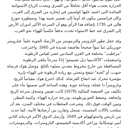
الحرارة يجتذب هواء أقل تخلخلاً من الشرق ويحدث الرياح الاستوائية
السائدة التي اعتمد عليها كولمبس في إبحاره من الشرق إلى الغرب.
وكان فرانسس بيكون قد أومأ إلى تفسير شبيه بهذا. وسيطوره جورج
هالي في 1735 بإضافة هذا الرأي وهو أن السرعة الأكبر لدوران الأرض
إلى الشرق عند خط الاستواء تحدث تدفقاً عكسياً للهواء نحو الغرب.
وقد جعل تطور البارومتر والترمومتر من الأرصاد الجوية علماً. فبارومتر
جويريكي تنبأ تنبؤاً صحيحاً بعاصفة شديدة في 1660. واخترعت
"مراطيب" مختلفة في القرن السادس عشر لقياس الرطوبة.
واستعملت "الأكاديميا ديل تشيمنتو" إناءً مدرجاً يتلقى الرطوبة
المتساقطة من خارج مخروط معدني مملوء بالثلج. ووصل هوك فرشاة
حبوب، أو "لحية"-تنتفخ وتنحني مع زيادة الرطوبة في الهواء-بإبرة
مؤشرة تتحرك عند انتفاخ الفرشاة. كذلك اخترع هوك مقياساً للريح،
وبارومتراً ذا عجلة، وساعة جوية. وهذه الساعة التي صممها بناء على
تكليف من الجمعية الملكية (1678) كانت تقيس وتسجل سرعة الريح
واتجاهه، وضغط الجو ورطوبته، ودرجة حرارة الهواء، وكمية المطر،
وتبين الوقت فوق ذلك. وشرعت المحطات في مختلف المدن، بعد أن
سلحت بالآلات المحسنة، تسجل وتقارن بين أرصادها الآنية، كما حدث
بين باريس واستوكهولم في 1649. وأرسل الدوق الأكبر فرديناند الثاني
أمير توسكانيا، وراعي أكاديمية التشيمنتو، البارومترات، والترمومترات،