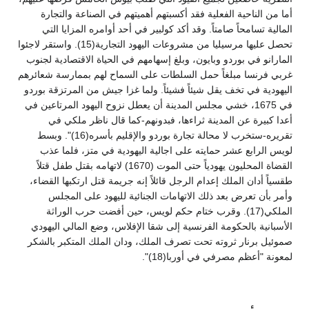
أما من الناحية الفعلية فقد أكسبتهم أهميتهم في الصناعة والتجارة
المالية تسامحاً صامتاً. وقد أكد كولبير في أحد أوامره المزايا التي
تحصل عليها مرسيليا من مشروعات اليهود التجارية(15). واستقر لاجئوا
المارانو في بوردو وبايون، وبلغ إسهامهم في الحياة الاقتصادية لجنوب
غربي فرنسا مبلغاً حمل السلطات على السماح لهم بممارسة شعائرهم
اليهودية في تخف يقل شيئاً فشيئاً. ولما غزا جيش من المرتزقة بوردو
في 1675، خشي مجلس المدينة أن يعطل نزوح اليهود المرتاعين في
أعدا كبيرة عن المدينة ثراءها، فبدونهم-كما قال ناظر ملكي في
تقريره-ستخرب لا محالة تجارة بوردو والإقليم بأسره(16)". وبسط
لويس الرابع عشر حمايته على اجالية اليهودية في متز، فلما عذب
القضاة المحليون يهودياً حتى الموت (1670) لاتهامه بقتل طفل قتلاً
طقسياً أدان الملك إعدام الرجل قائلاً إنه جريمة قتل ارتكبها القضاء،
وأمر بأن تعرض بعد ذلك الاتهامات الجنائية لليهود على المجلس
الملكي(17). وقرب ختام حكم لويس، حين أفضت حرب الوراثة
الأسبانية بالحكومة الفرنسية إلى شقا الإفلاس، وضع المالي اليهودي
صموئيل برنار ثروته تحت تصرف الملك، ودان الملك المتكبر بالشكر
لمعونة "أعظم مصرفي في أوربا(18)".