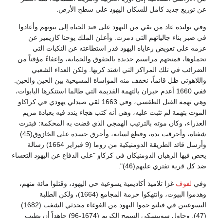
عن توزيع جديد كامل للسكان اليهود على سطح الأرض.
وفي بولندة عاد من بقي من اليهود على قيد الحياة إلى بيوتهم وأعادوا
في صبر بناء جالياتهم التي دمرت. وأعلن الملك يوحنا كازيمير عن
عزمه على تعويض رعاياه اليهود قدر استطاعته عن النكبات التي
تحملوها، فمنحهم مراسيم جديدة بالحقوق والحماية، وإعفاءً مؤقتاً من
الضرائب في تلك المراكز التي اشتد كربها. ولكن العداء الشعبي
واللاهوتي ظل قائماً، نخفف منه المواساة المسيحية بين الحين والحين.
ففي 1660 أعدم حبران بالتهمة القديمة التي طالما استنكرها البابوات،
وهي تهمة القتل الطقسي، وفي 1663 لقي صيدلي يهودي في كراكاو
الموت بتهمة لم تثبت عليه، وهي أنه كتب هجاء يندد فيه بعبادة مريم
العذراء، وكان موته بالترتيب الهمجي الذي قضت به المحكمة: فبترت
شفتاه، وأحرقت يده، وقطع لسانه، وأحرق جسده على الخازوق(45).
وأرسل قائد الطريقة الدومنيكية من روما (9 فبراير 1664) رسالة
يحض فيها الرهبان الدومنيكان في كركاو "على الدفاع عن اليهود التعساء
ضد كل قرية تفتري عليهم(46)".
وفي
لفوف
غزا تلاميذ أكاديمية يسوعية حي اليهود، وقتلوا مائة منهم،
وهدموا البيوت، وانتهكوا حرمة المجامع (1664)، ولكن الطلبة
اليسوعيين في فيلنو حموا اليهود من الغوغاء محدثي الشغب (1682)
(47). وحاول سوبيسكي السمح الكريم (1674-96) جاهداً أن يطيب