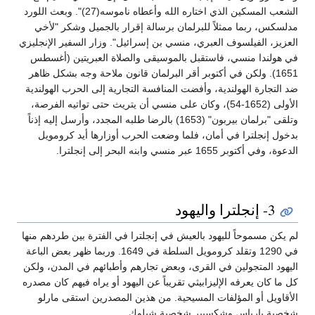
الشعب المسكين الذي اختاره الله وأعطاه ناموسه(27)". وبعث اللورد
مدلسكس، ربما ممثلاً للبرلمان برسالة إقرار بالجميل وشكر "لأخي
العزيز، الفيلسوف العبري، منسي بن إسرائيل". وزار السفير الإنجليزي
في هولندا منسي، فاستقبل بالموسيقى والصلاة العبريتين (أغسطس
1651). ولكن في أكتوبر أقر البرلمان قانون ملاحة وجه بشكل ظاهر
ضد التجارة الهولندية، وأفضت المنافسة التجارية إلى الحرب الهولندية
الأولى (1652-54)، وكان على منسي أن يتريث حتى تواتيه الفرصة،
وتلقى "برلمان بيربون" (1653) بالرضا طلبه المجدد، وأرسل إليه إذناً
بدخول إنجلترا في أمان، فلما وضعت الحرب أوزارها أيد كرومويل
الدعوة، وفي أكتوبر 1655 عبر منسي وابنه البحر إلى إنجلترا.
3- إنجلترا واليهود
لم يكن مسموحاً لليهود بالعيش في إنجلترا في الفترة بين طردهم منها
في 1290 وتقلد كرومويل السلطة في 1649. وربما ظهر بعض الباعة
اليهود المتجولين في القرى، وبعض تجارهم وأطبائهم في المدن، ولكن
كل ما كان يعرفه الإليزابيثي تقريباً عن اليهود أو يراه فيهم كان مصدره
الأقاويل أو المؤلفات المسيحية. من هذين المصدرين استقى مارلو
شخصية بارباس وشكسبير شخصية شيلوك.