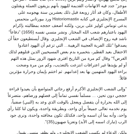
موجز" جدد فيه الاتهامات القديمة لليهود بأنهم يزيفون العملة ويقتلون
الأطفال، وكان قد أثار زوبعة قبل ذلك بعشرين سنة بهجومه على
المسرح الإنجليزي في كتابه Historiomastix ورد بيورتاني متحمس
يدعى توماس كوليز على برين، ولكنه أضعف حججه بمطالبته بإكرام
اليهود باعتبارهم شعب الله المختار. ونشر منسي نفسه (1656) "دفاعاً"
ناشد فيه روح الإنصاف في الشعب الإنجليزي. وقال أيستطيعون حقاً أن
يصدقوا "تلك الفرية العجيبة الرهيبة... التي تزعم أن اليهود اعتادوا
الاحتفال بعيد الفطير، بتخميره بدم بعض المسيحيين الذين قتلوهم لذلك
الغرض؟" وقال كم مرة من التاريخ افترى شهود الزور بمثل هذه التهم
أو لم يؤيدها غير اعترافات انتزعت بالتعذيب، وكم من مرة وضحت
براءة اليهود المتهمين بها بعد إعدامهم. ثم اختتم بإيمان وحرارة مؤثرين
قائلاً:
"وإلى الشعب الإنجليزي الأكرم أرفع رجائي المتواضع بأن يعيدوا قراءة
حججي دون تحيز، ... مسلماً نفسي تماماً إلى فضلهم ورضاهم، متضرعاً
إلى الله بحرارة أن يتفضل ويعجل بالوقت الذي وعد به (النبي) صفنياً،
يوم نخدمه تعالى جميعاً برأي واحد، وبطريقة واحدة، ويكون لنا كلنا رأي
واحد، وأنه بما أن اسمه واحد، فكذلك تكون مخافته واحدة، ونرى جود
الرب (تبارك اسمه إلى الأبد) وتعزيا صهيون(35)".
ولكن الدعاء لم يكسب الشعب الإنجليزي، ولم يظفر منسي بقبول