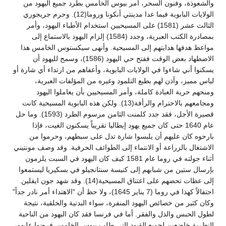
والشعوذة، وفنون السحر، أمر بيوس الخامس بطرد جميع اليهود من
الولايات البابوية فيما عدا مدينتي أنكونا وروما(12). وحرم جريجوري
الثالث عشر (1581) على المسيحيين استخدام الأطباء اليهود، وأمر
بمصادرة الكتب العبرية، وجدد (1584) إلزام اليهود بالاستماع إلى
مواعظ هدفها هدايتهم إلى المسيحية. وأنهى سيكستوس الخامس هذا
الاضطهاد بعض الوقت ففتح حي اليهود (1586)، وسمح لليهود أن
يسكنوا أني شاءوا في الولايات البابوية، وأعفاهم من ارتداء أي شارة أو
لباس مميز، وأذن لهم بطبع التلمود وغيره من المؤلفات العبرية،
ومنحهم حرية العبادة كاملة، وأمر المسيحيين بأن يعاملوا اليهود
ومجامعهم بالاحترام والرأفة(13). ولكن هذه البابوية المسيحية كانت
قصيرة الأجل، فقد جدد كلمنت الثامن مرسوم الطرد (1593). وما حل
عام 1640 حتى كان جميع يهود إيطاليا تقريباً يسكنون الغيت، فإذا
بارحوه كان عليهم أن يلبسوا شارة تدل على سبطهم، وحرموا من
الاشتغال بالزراعة أو الانتماء إلى الطوائف الحرفية. وقد وصف مونتيني
أثناء جولته في روما عام 1581 كيف كان اليهود في السبت يلزمون
بإرسال ستين من شبابهم إلى كنيسة سنتانجيلو في بسكيريا ليستمعوا
إلى عظات تحضهم على اعتناق المسيحية(14). وقد شهد جون ايفلين
احتفالاً كهذا في روما (7 يناير 1645)، ولا حظ أن "الاهتداء أمر نادر جداً"
وكان كثير من خصائص اليهود المنفرة، سواء البدنية والخلقية، نتيجة
لطول الحبس والذل والفقر. أما في فرنسا فقد كان اليهود من الناحية
النظرية خاضعين لجميع القيود التي طلب بيوس الخامس فرضها عليهم،