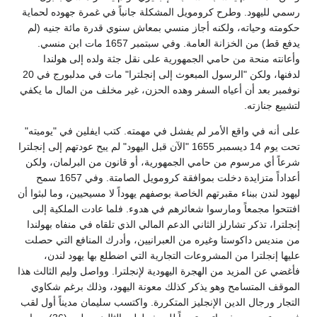
رسمي لليهود. وطرح كرومويل المشكلة جانباً في غمرة جهوده لحماية
حكومته وحياته، ولكنه أجاز منسي بمعاش سنوي قدرة مائة جنيه (لم
يدفع قط) من الخزانة العامة. وفي سبتمبر 1657 مات ابن منسي.
وأعانته منحة من حامي الجمهورية على نقل جثة ولده إلى هولندا
لدفنها، ولكن "الرسول المبعوث إلى إنجلترا" مات في مدلبورج في 20
نوفمبر بعد أن أعياه السفر وهده الحزن، غير مخلف من المال ما يكفي
لتشييع جنازته.
على أنه في واقع الأمر لم يفشل في مهمته. كتب ايفلين في "يوميته"
تحت يوم 14 ديسمبر 1655 "الآن قبل اليهود" لم يبح عودتهم إلى إنجلترا
شرعاً أي مرسوم من حامي الجمهورية، أو قانون من البرلمان، ولكن
أعداداً متزايدة دخلت بموافقة كرومويل الصامتة. وفي 1657 سمح
ليهود لندن ببناء مقبرتهم الخاصة بوصفهم يهوداً لا مسيحيين، وما لبثوا أن
افتتحوا مجمعاً ومارسوا شعائرهم في هدوء. فلما عادت الملكية إلى
إنجلترا، تذكر تشارلز الثاني الدعم المالي الذي تلقاه في منفاه بهولندا
من منديس داكوستا وغيره من العبرانيين، وأدرك المنافع التي حصلت
عليها إنجلترا من المشروعات التجارية التي اضطلع بها يهود لندن،
فأغضي عن المزيد من الهجرة اليهودية لإنجلترا. وواصل وليم الثالث هذا
الموقف المتسامح وهو يذكر كذلك معونة اليهود، وذلك برغم شكاوي
التجار ورجال الدين الإنجليز المتكررة. واكتسب سليمان مديناً أول لقب