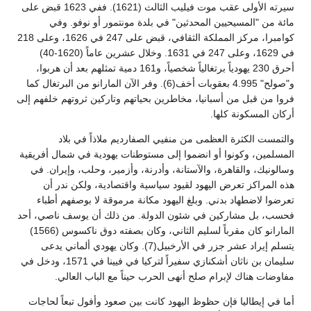
سيرته الأولى عقب موت فيليب الثالث (1621). ففي 1623 قبض على
مائة من "المسيحيين المحدثين" في بلدة مونتمور أو نوفو. وفي
كوامبرا، مركز المملكة الثقافي، قبض على 247 في 1626، وعلى 218
في 1629، وعلى 247 في 1631. وخلال عشرين عاماً (1620-40)
أحرق 230 يهودياً برتغالياً شخصياً، و161 دمية تمثلهم بعد أن هربوا،
و"صولح" 4.995 بعقوبات أخف(6). وفر الآن المارانو من البرتغال كما
فروا من قبل من أسبانيا، مخاطرين بحياتهم وتاركين ثروتهم خلفهم إلى
أركان المسكونة كلها.
والتمست الكثرة العظمى من منفيي الصفارديم ملاذاً في بلاد
المسلمين، وكونوا أو انضموا إلى مستوطنات يهودية في شمال أفريقية
وسالونيك، والقاهرة، والآستانة، وأدرنة، وأزمير، وحلب، وإيران. في
هذه المراكز تعرض اليهود لقيود سياسية واقتصادية، ولكن ندر أن
تعرضوا لاضطهاد بدني. وبلغ اليهود مكانة مرموقة لا بوصفهم أطباء
فحسب، بل مشاركين في شئون الدولة. من ذلك أن يوسف ناصي، أحد
المارانو كان مقرباً لسليم الثاني، وكان بصفته دوق ناكسوس (1566)
يتسلم إيراد عشر جزر في الأرخبيل(7). وكان يهودي ألماني يدعى
سليمان بن ناثان أشكنازي سفيراً لتركيا في فيينا في 1571، ودخل في
مفاوضات هناك لإبرام صلح أنهى الحرب حيناً مع الباب العالي.
أما في إيطاليا فإن حظوظ اليهود كانت بين صعود وأفول تبعاً لحاجات