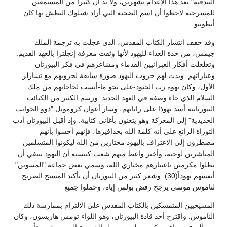
البندقية" بعد هذا الإعدام بشهرين، ولا بد أن كثيراً من المستمعين
للمسرحية لاحظوا أن اسم الضحية التي أراد شيلوك البطش بها كان
أنطونيو.
وقد خفف انتشار الكتاب المقدس، الذي عجلت به ترجمة الملك
جيمس، من حدة العداء لليهود لأنها وثقت معرفة إنجلترا بالعهد القديم.
وتغلغلت أفكار العبرانيين القدماء ومشاعرهم في فكر البيورتان
وعباراتهم. وبدت لهم حروب اليهود صورة سابقة لحروبهم مع تشارلز
الأول، وكان يهوه رب الجنود-على نحو ما-أنسب لحاجاتهم من ملك
السلام الذي جاء وصفه في العهد الجديد. ورسم الكثير من الكتائب
البيورتانية أسد يهوذا على راياتهم، وسار أعوان كرومويل "ذوو الجوانب
الحديدية" إلى المعركة وهو يتغنون بأغاني كتابية. وإذ أقبل البيورتان أدب
التوراة الرائع على أنه كلمة الله بحذافيرها، فإنهم أحسوا بأنهم
مضطرون إلى الاعتراف باليهود مختارين من الله ليكونوا المتسلمين
المباشرين لوحيه، وأخبر واعظ منهم شعب كنيسته أن اليهود ينبغي أن
يظلوا مكرمين باعتبارهم مختاري الله، وسمي بعض جماعة "المسوين"
أنفسهم يهوداً(30). وشعر كثير من البيورتان أن تأكيد المسيح الصريح
لناموس موسى يرجح رفض بولس إياه، وحملوا جميع
المسيحيين المتمسكين بالكتاب المقدس على الالتزام بممارسة ذلك
الناموس. واقترح أحد قادة البيورتان، وهو اللواء تومس هاريسون، وكان