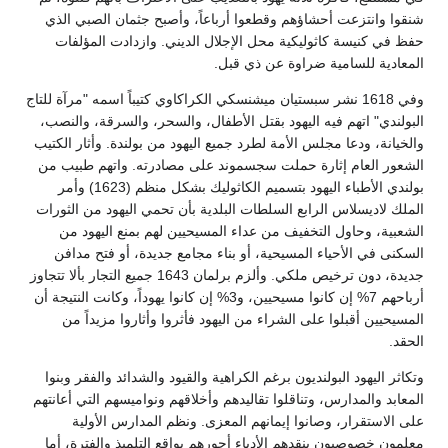
شنقوا وانتزعت أحشاؤهم وقطعوا أرباعاً، وأصبح جثمان الصبي الذي
حفظ في كنيسة كاثوليكية محل الإجلال الديني. وازدادت المؤلفات
المعادية للسامية ضراوة عن ذي قبل.
وفي 1618 نشر سبستيان ميشنسكي الكراكاوي كتيباً اسمه "مرآة للتاج
البولندي" اتهم فيه اليهود بقتل الأطفال، والسحر، والسرقة، والنصب،
والخيانة، ودعا مجلس الأمة لطرد جميع اليهود من بولندة. وأثار الكتيب
الشعور العام إثارة حملت سجسموند على مصادرته. واتهم طبيب من
بولندي الأطباء اليهود بتسميم الكاثوليك بشكل منظم (1623) وأمر
الملك لاديسلاس الرابع السلطات البلدية بأن تحمي اليهود من الثورات
الشعبية، وحاول التخفيف من عداء المسيحيين لهم بمنع اليهود من
السكنى في الأحياء المسيحية، أو بناء مجامع جديدة، أو فتح مدافن
جديدة، دون ترخيص ملكي. وألزم برلمان 1643 جميع التجار بألا تتجاوز
أرباحهم 7% إن كانوا مسيحيين، و3% إن كانوا يهوداً، وكانت النتيجة أن
المسيحيين أقبلوا على الشراء من اليهود فأثروا وأثاروا مزيداً من
الحقد.
وتكاثر اليهود البولنديون برغم الكراهية والقيود والشدائد والفقر وبنوا
المعابد والمدارس، وتناقلوا تقاليدهم وأخلاقهم ونواميسهم التي أعانتهم
على الاستقرار، وصانوا إيمانهم المعزى. ونظم المدارس الأولية
معلمون خصوصيون ينقدهم الأدباء أجورهم بواقع التلميذ والفترة، أما