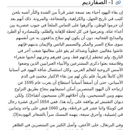
1- الصفارديم
إن بقاء اليهود أحياء بعد تسعة عشر قرناً من الشدة والثأر أشبه بلحن
كئيب في تاريخ الجهل، والكراهية، والشجاعة، والمرونة. ذلك أنهم بعد
أن حرموا الوطن، وأكرهوا على التماس الملجأ في جيوب عنصرية بين
أعداء عتاة، وتعرضوا في كل لحظة للإهانة والظلم، وللمصادرة أو الطرد
والمذابح الفجائية، دون أن يكون لهم سلاح يدافعون به عن أنفسهم
سوى سلاح الصبر والمكر والتصميم اليائس والإيمان بدينهم-فإنهم
عاشوا مغالبين خطوباً وشدائد لم يقو على مغالبتها شعب آخر في
التاريخ، ولم تتحطم إرادتهم قط، ومن فقرهم وحزنهم أنجبوا شعراء
وفلاسفة بعثوا ذكرى المشترعين والأنبياء العبرانيين الذين وضعوا
الأسس الروحية للعالم الغربي. وكان استئصال شأفة اليهود في أسبانيا
الآن كاملاً تقريباً، فلم يكن لهم من بقاء الاكتيار مختبئ في الدم
الأسباني، حتى أن أسقفاً أسبانياً استطاع أن يعرب عام 1595 عن
ارتياحه لأن اليهود المتنصرين أمكن استيعابهم بنجاح بطريق التزاوج
بينهم وبين المسيحيين، وأن أخلافهم الآن مسيحيون أتقياء(2). ولكن
ديوان التفتيش لم يوافقه على رأيه هذا، ففي 1654 أحرق عشرة رجال
في كوينكا واثنا عشر في غرناطة، وفي 1660 قبض على واحد وثمانين
في إشبيلية، وأحرق سبعة، بتهمة التمسك سراً بالشعائر اليهودية(3).
وفي البرتغال، على الأخص، وأصل الكثير من المتنصرين في الظاهر