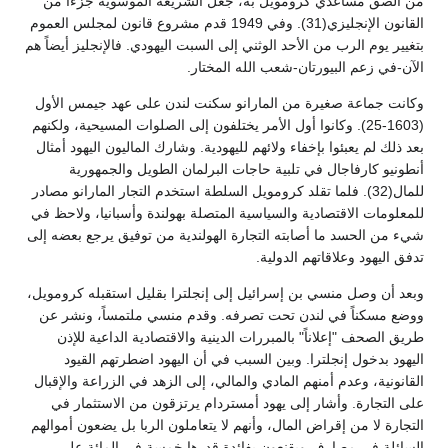
من ألصق مساعدي كرومويل به، جعل الشريعة الموسوية جزءاً من
القانون الإنجليزي(31). وفي 1949 قدم مشروع قانون لمجلس العموم
بتغيير يوم الرب من الأحد الوثني إلى السبت اليهودي. فالإنجليز أيضاً هم
الآن-في زعم البيورتان-شعب الله المختار.
وكانت جماعة صغيرة من المارانو سكنت لندن على عهد جيمس الأول
(1603-25). وكانوا أول الأمر يختلفون إلى الصلوات المسيحية، ولكنهم
بعد ذلك لم يعبئوا بإخفاء ولائهم لليهودية. وشارك الماليون اليهود أمثال
أنطونيو كارفاجال في تلبية حاجات البرلمان الطويل والجمهورية
للمال(32). فلما تقلد كرومويل السلطة استخدم التجار المارانو مصادر
للمعلومات الاقتصادية والسياسية المتصلة بهولندة وأسبانيا، ولاحظ في
شيء من الحسد ما أصابته التجارة الهولندية من توفيق يرجع بعضه إلى
تدفق اليهود وعلاقاتهم الدولية.
وبعد أن وصل منسي بن إسرائيل إلى إنجلترا بقليل استقبله كرومويل،
ووضع مسكناً في لندن تحت تصرفه. وقدم منسي ملتمساً، ونشر عن
طريق الصحف "إعلاناً" بالمبررات الدينية والاقتصادية الداعية للإذن
اليهود بدخول إنجلترا. وبين السبب في أن اليهود اضطرتهم القيود
القانونية، وعدم أمنهم المادي والمالي، إلى الزهد في الزراعة والإقبال
على التجارة. وأشار إلى يهود أمستردام يرتزقون من الاستثمار في
التجارة لا من إقراض المال، وأنهم لا يتعاملون الربا بل يضعون أموالهم
السائلة في مصارف ويقنعون بفائدة قدرها خمسة في المائة على