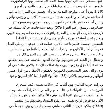
جمع مسيحي باب حي اليهود بينما كانت كان معظم يهود فرانكفورت
يقيمون الصلاة، وبعد أن استمتعوا بليلة من النهب والتدمير، أجبروا
1.380 يهودياً على مبارحة المدينة دون أن يحملوا من المتاع إلا ما على
أجسادهم من ثياب. وأطعمت عدة أسر مسيحية اللاجئين وآوتهم، وألزم
رئيس أساقفة مينز بلدية فرانكفورت بردهم لبيوتهم، وتعويضهم عن
خسائرهم، وشنق زعيم الغوغاء(37). وبعد سنة قامت حركة ممثلة في
فورمز، فطردت اليهود من المدينة وانتهكت حرمة مجامعهم ومدافنهم،
ولكن رئيس أساقفة فورمز وأمير هسي-دار مشتات قدماً الملجأ
للمنفيين، وبسط عليهم ناخب بالاتين حمايته في رجوعهم. ويمكن القول
عموماً أن كبار الأكليروس وأفراد الطبقات العليا كانوا ميالين للتسامح،
ولكن صغار الأكليروس وجماهير الشعب كان من السهل إثارتهم
وإشعال نار الحقد في نفوسهم. وكانت القيود القديمة-حتى بعد تخفيفها-
مسلطة أبداً فوق رءوس اليهود، واحتمالات الإهانة والأذى ماثلة في أي
يوم. وكان بعض المسيحيين الغيورين يخطفون الأطفال من فوق صدور
أمهاتهم ويعمدونهم بالإكراه(38). حقاً لولا الجهل لما كان للتاريخ وجود.
وتركت حرب الثلاثين يهود ألمانيا في سلامة نسبية. فقد استغرق
البروتستنت والكاثوليك في قتل بعضهم البعض استغراقاً كاد ينسيهم أن
يقتلوا اليهود، حتى ولو كانوا أقرضوهم مالاً. وكان الإمبراطور فرديناند
الأول قد فرض لوائح ثقيلة على يهود النمسا، وطردهم من بوهيميا
(1559)، ولكن فرديناند الثاني حماهم، وسمح لهم بأن بينوا مجمعاً في