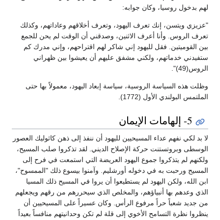
لهم بدخول روسيا، وكان جوابه:
"عزيزي ويتسن، إنك تعرف اليهود، وتعرف أخلاقهم وعاداتهم، وكذلك
تعرف الروس. وأنا أعرف الاثنين، وصدقني أن الوقت لم يحن للجمع
بين القوميتين. فقل لليهود إني شاكر لهم اقتراحهم، وإني مدرك كم
ستفيدني خدماتهم، ولكني مشفق عليهم أن يعيشوا بين ظهراني
الروس(49)".
وظلت هذه السياسة الروسية، سياسة إبعاد اليهود، معمولاً بها حتى
الملتمس البولندي الأول (1772).
5- إلهامات الإيمان
لا بد لكي نفهم عداء المسيحيين لليهود أن ننفذ إلى ذهن كاثوليك العصور
الوسطى وبروتستنت حركة الإصلاح الديني. لقد تذكروا صلب المسيح،
ولكنهم لم يتذكروا جموع اليهود العريضة التي استمعت في فرح إلى
المسيح ورحبت به في دخوله أورشليم. وآمنوا بيسوع ذلك "الممسوح"،
ابن الله، ولكن اليهود لم يستطيعوا أن يروا في المسيح ذلك المسيا
الذي وعدهم بها أنبياؤهم، والمخلص الذي سيحررهم من رقهم ويجعلهم
من جديد شعباً حراً مرفوع الرأس. وكان عسيراً على المسيحيين أن
ينظروا نظرة التسامح الأخوي إلى قلة لم تكن وحدانيتهم منافساً بعيداً