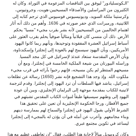
"الـكونسليادور" ليوفق بين التناقضات المزعومة في التوراة. وكان له
الكثيرون من المراسلين والأصدقاء المسيحيين-هويت، وجروتيوس،
وكرستينا ملكة السويد، وديونيسيوس فوسيوس الذي ترجم كتابه إلى
اللاتينية، ورمبرانت الذي حفر صورته في 1636. وأهم من ذلك أنه أثار
اهتمام الحالمين من المسيحيين لأنه بشر بقرب مجيء "مسيا" يحكم
الأرض. ذلك أن منسي كان قبلانياً ومثالياً صوفياً يحلم بقرب العثور على
أسباط إسرائيل العشرة المفقودة وتوحيدها، وبأنهم ربما كانوا اليهود
الأمريكيين، وبأن اليهود سيسمح لهم بالعودة إلى إنجلترا وإسكندناوة،
وبأن الأرض المقدسة ستعاد عندئذ لإسرائيل في كل مجد المسيا.
وراسله البيورتان من شيعة الملكية الخامسة في إنجلترا، ومع أن
مسيحهم المنتظر لم يكن مسيحه، فإنهم رحبوا بآرائه في قرب مجيء
ملكوت الله. وإذ وجد هذا التشجيع فإنه نشر (1650) رسالة عن تطلعات
إسرائيل، يناشد فيها السلطات أن ترد اليهود إلى إنجلترا. وقدم لترجمة
لاتينية للكتاب بمقدمة موجهة إلى البرلمان الإنجليزي، وبين أن عودة
اليهود إلى وطنهم سيسبقها طبقاً لنبوات الكتاب المقدس تشبثهم في
جميع الأقطار، ورجا الحكومة الإنجليزية أن تعين على تحقيق هذا
الشرط الأولي بقبول اليهود في إنجلترا والسماح لهم بممارسة دينهم
وبناء مجامعهم. وأعرب عن أمله في أن يؤذن له بالمجيء إلى إنجلترا
ليساعد في تكوين مجتمع عبري.
وكان كرومويل ميالاً لإجابة هذا الطلب، فقال "إن تعاطفي عظيم مع هذا