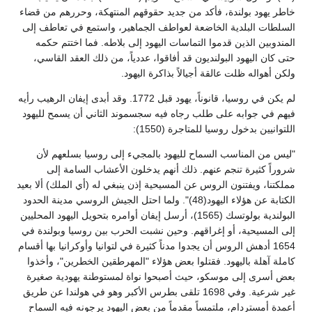
خاطر يهود بولندة، فأكد من جديد حقوقهم المنتهكة، وحررهم من قضاء
السلطات البلدية الخاضعة لعواطف الجماهير، واستمع في تعاطف إلى
المندوبين الذين قدموا التماسات اليهود إلى بلاطه. فما اختتم حكمه
حتى كان اليهود البولنديون قد أفاقوا، عددياً، من ذلك العقد القاسي،
ولكن أهواله ظلت عالقة أجيالاً بذاكرة اليهود.
لم يكن في روسيا، قانوناً، يهود قبل 1772. وقد أبدى إيفان الرهيب رأيه
فيهم في جوابه على طلب رجاه فيه سجسموند الثاني أن يسمح لليهود
اللتوانيين بدخول روسيا للمتاجرة (1550):
"ليس من المناسب السماح لليهود بالمجيء إلى روسيا بسلعهم لأن
شروراً كثيرة تنجم عنهم. ذلك أنهم يدخلون الأعشاب السامة إلى
مملكتنا، ويفتنون الروس عن المسيحية إذن ينبغي له (أي الملك) ألا بعيد
الكتابة عن هؤلاء اليهود(48)". ولما احتل الجيش الروسي مدينة الحدود
البولندية بولوتسك (1565)، أرسل إيفان أوامره بتحويل اليهود المحليين
إلى المسيحية، أو إغراقهم. وحين نشبت الحرب بين روسيا وبولندة في
1654 أدهش الروس أن يجدوا مدناً كثيرة في لتوانيا وأوكرانيا بها أقسام
كاملة آهلة باليهود. فقتلوا بعض هؤلاء "المهرطقين الخطرين"، وأخذوا
بعض أسرى إلى موسكو، حيث أصبحوا نواة لمستوطنة يهودية صغيرة
غير شرعية. وفي 1698 تلقى بطرس الأكبر وهو في هولندا عن طريق
أعمدة أمستردام، ملتمساً مقدماً من بعض اليهود يرجونه فيه السماح