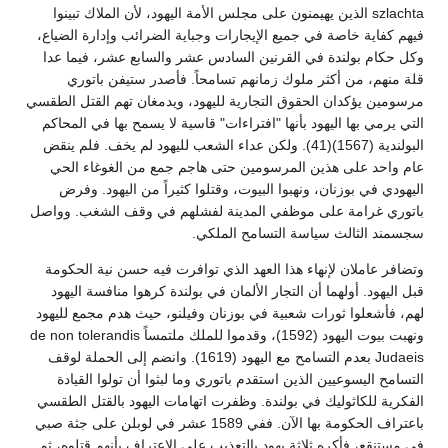
szlachta الذين يهيمنون على مجلس الأمة اليهود، لأن الملاك تبينوا
فيهم كفاية خاصة في جميع الإيجارات وجباية الضرائب وإدارة الضياع،
وكل حكام بولندة في القرنين السادس عشر والسابع عشر، فيما عدا
قلة منهم، من أكثر ملوك زمانهم تسامحاً. فأصدر ستيفن باتوري
مرسومين يؤكدان الحقوق التجارية لليهود، ويدمغان تهم القتل الطقسي
التي يرمي بها اليهود بأنها "افتراءات" قاسية لا يسمح بها في المحاكم
البولندية (1567)(41). ولكن عداء الشعب لليهود لم يخف. فلم ينقض
عام واحد على هذين المرسومين حتى هاجم جمع من الغوغاء الحي
اليهودي في بوزنان، ونهبوا البيوت، وقتلوا كثيراً من اليهود. وفرض
باتوري غرامة على موظفي المدينة لفشلهم في وقف الشغب. وواصل
سجسمند الثالث سياسة التسامح الملكي.
وتضافر عاملان لإنهاء هذا العهد الذي توافرت فيه حسن نية الحكومة
قبل اليهود. أولهما أن التجار الألمان في بولندة كرهوا منافسة اليهود
لهم، فأشعلوا ثورات شعبية في بوزنان وفيلنو، حيث هدم مجمع لليهود
ونهبت بيوت اليهود (1592)، وقدموا للملك ملتمساً de non tolerandis
Judaeis بعدم التسامح مع اليهود (1619). وانضم إلى الحملة لوقف
التسامح اليسوعيين الذين استقدم باتوري وما لبثوا أن تولوا القيادة
الفكرية للكاثوليك في بولندة. وظفرت اتهامات اليهود بالقتل الطقسي
باعتراف الحكومة بها الآن. ففي 1589 عشر في لوبلن على جثة صبي
في مستنقع، فأكره ثلاثة يهود بالتعذيب على الاعتراف بأنهم قتلوه، ثم