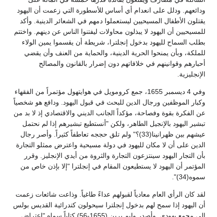
ودائعهم. ودلل على انعدام أي أساس للأسطورة التي زعمت أن اليهود
يقتلون الأطفال المسيحيين ليستعملوا دمهم في الشعائر الدينية. وأكد
للمسيحيين أن اليهود لا يبذلون محاولات ليفتنوا الناس عن دينهم. واختتم
بطلب السماح لليهود بدخول إنجلترا، شريطة أن يقسموا يمين الولاء
للملكة، وبأن يمنحوا الحرية الدينية، والحماية من العنف وأن يقضي
أحبارهم وقوانينهم في خلافاتهم دون إضرار بالقانون والمصالح
الإنجليزية.
وفي 4 ديسمبر 1655، جمع كرومويل في هوايتهول مؤتمراً من الفقهاء
وكبار الموظفين ورجال الدين للبحث في قبول اليهود. ودافع هو شخصياً
عن الفكرة بقوة وفصاحة، مؤكداً الجانب الديني والاقتصادي إذ لا بد من
تبشير اليهود بالإنجيل الطاهر، ولكن "أنستطيع تبشيرهم إذا لم نحتمل
عيشهم بين ظهرانينا(33)؟" ولم تلق حججه تعاطفاً كثيراً. وأصر رجال
الدين على أن لا مكان لليهود في دولة مسيحية واعترض ممثلو التجارة
بأن التجار اليهود سينتزعون التجارة والثروة من أيدي الإنجليز. وقرر
المؤتمر أن اليهود لا يستطيعون المقام في إنجلترا "إلا بإذن خاص من
سموه(34)".
لقد كان الرأي العام معادياً لقبولهم عداءً طاغياً. وذاعت شائعات زعمت
أن اليهود إذا سمح لهم بدخول إنجلترا سيحولون كتدرائية القديس بولس
إلى مجمع يهودي. وأصدر وليم برين (1655-56) كتاباً سماه "اعتراض