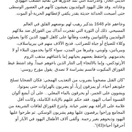
الديني الحار، والدراسة التي تمد جذورها في تقاليد الشعب اليهودي
وعاداته. وقد ظل اليهود البولنديون يعيشون كأنهم في العصور الوسطى
حتى أصبحت الحداثة حديثة بقدر يكفي لإعطائهم الحرية-أو الموت.
وجاءهم عام 1648 بتذكير رهيب لهم بوضعهم القلق في العالم
المسيحي. ذلك أن الثورة التي تفجرت آنذاك بين القوزاق ضد ملاكهم
البولنديين واللتوانيين وقعت وطأتها على كاهل اليهود الذين كانوا يعملون
وكلاء للضياع أو جباة للضرائب. فذبح الآلاف منهم في بيريياسلاف،
وبيرياتين، ولوبني، وغيرها من المدن، سواء كانوا يخدمون النبلاء أو لا
يخدمونهم. واحتفظ بعضهم بحياتهم إما باعتناقهم مذهب الروم
الأرثوذكس، وإما بالالتجاء إلى التتار الذين باعوهم عبيداً. وقد اشتط غيظ
القوزاق المكبوت فاتسم بشراسة لا تصدق. يقول مؤرخ روسي:
"كان القتل مصحوباً بضروب من التعذيب الهمجي: فكان الضحايا تسلخ
جلودهم أحياء، أو يمزقون إرباً، أو يضربون بالهراوات حتى يموتوا،
ويشوون على الجمر، أو يحرقون بالماء المغلي... على أن أبشع ألوان
القسوة أصاب اليهود. فقد حكم عليهم بالإبادة الكاملة، وكانت أقل
علامة على الرأفة بهم تعتبر خيانة. وانتزع القوزاق لفافات الشريعة من
المجامع وراحوا يرقصون عليها وهم يشربون الوسكي. ثم طرحوا عليها
اليهود وذبحوهم بغير رحمة. وألقى آلاف الأطفال اليهود في الآبار أو
أحرقوا أحياء(43)".