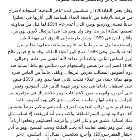
وظن بعض النقاد(28) أن شكسبير كتب "تاجر البندقية" استجابة لاقتراح
من فرقته بالإفادة من عاصفة العداء للسامية التي أثارتها في إنجلترا
حديثاً قضية رودريجو لوبيز، الذي أعدم عام 1594 لما قيل من محاولته
تسميم الملكة إليزابث. وقد ولد لوبيز هذا في البرتغال لأبوين يهوديين،
وأقام بلندن في 1559، وشق طريقه إلى التفوق في مهنة الطب.
واستخدمه ايرل ليستر طبيباً له، فاتهم بمساعدته على التخلص من
أعدائه بالسم، وفي 1586 أصبح كبير أطباء الملكة. وقد عالج فيمن عالج
ايرل اسكس الثاني، ولكنه أثار عداءه لأنه أفشي سر علله. وحوالي
1590 انضم إلى فرانسس والسنجهام في دسائس مع بلاط أسبانيا ضد
دوم أنطونيو، المطالب بعرش البرتغال، وتلقى خاتماً من الماس قدره
يومها بمائة جنيه، من عملاء فيليب الثاني فيما يبدو. وفي 1593 قبض
على اسطفان داجاما في بيت لوبيز بتهمة التآمر على أنطونيو، وقبض
على آخرين، واتهمت بعض الاعترافات لوبيز بالاشتراك في مؤامرة ضد
إليزابث. وتزعم اتهام الطبيب اسكس، الذي كان يؤيد أنطونيو، فلما
وضع لوبيز على دولاب التعذيب، اعترف بأنه تلقى وتكتم عرضاً بخمسين
ألف دوكاتية ليدس السم للملكة، ولكنه زعم أنه لم يقصد إلا لسلب مال
ملك أسبانيا. فشنق هو واثنان آخران وأفرغت أحشاؤهم وقطعوا أرباعاً.
وقد أعلن وهو يلفظ أنفاسه أنه يحب الملكة ويحب المسيح، وهو ما أثار
احتقار المتفرجين(29). وأخرج شكسبير، الميال إلى اسكس، "تاجر