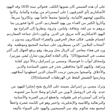
على أن هذه الشمس كان يشوبها الكلف. فحوالي سنة 1630 وفد اليهود
الأشكنازيم (أي الشرقيون ) على أمستردام من بولندة وألمانيا. وكانوا
يتكلمون لهجتهم الألمانية، وأنشئوا مجمعاً خاصاً بهم، وتكاثروا سريعاً،
وأثاروا الكثير من العداء بين يهود الصفارديم، الذين كانوا فخورين بما
بزوهم به من لغة، وثقافة، ولباس، وثروة، ونظروا إلى التزاوج مع
اليهود الاشكنازيم كأنه مروق عن الدين. وتكون داخل جماعة الصفارديم
انقسام طبقي، فكان صغار الحرفيين والفقراء المتكاثرون ينددون بـ
"أصحاب الملايين" الذين يسيطرون على سياسة المجمع وموظفيه. وقد
ورد في هجاء معاصر "إن الريال يحل ويربط، وهو يرفع الجهال إلى أكبر
منصب في المجتمع(25)". وكان القادة الفكريون-شارل ليفي مورتيرا،
وإسحاق أبوآب دا فونسيكا، ومنسي بن إسرائيل-رجالاً ذوي كفاية
ونزاهة، ولكنهم كانوا محافظين بحذر في شئون السياسة والدين
والأخلاق. وأصبحوا متزمتين تزمت الأسبان الذين اضطهدوا أسلافهم،
ومارسوا التفتيش اليقظ عن الهرطقات المحتملة(26).
وترك منسي بن إسرائيل بصمته على التاريخ بفتح إنجلترا لليهود من
جديد. ولد في لاروشيل لأبوين من المارانو وصلا حديثاً من لشبونة،
وأخذ إلى أمستردام في طفولته، وانقطع لدرس العبرية والأسبانية
والبرتغالية واللاتينية والإنجليزية، واختير وهو في الثامنة عشرة واعظاً
لمجمع نيفه شالوم. وقد سر المسيحيين واليهود على السواء بتأليفه