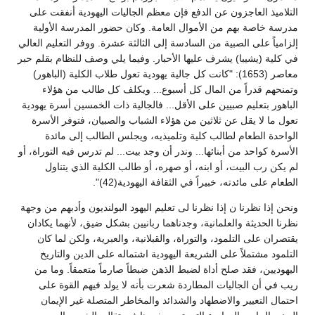
التلاميذ العاجزون عن الدفع فإن معظم الجاليات اليهودية أنفقت على
مدرسة خاصة بهم من الأموال العامة. وكان حضور المدرسة الأولية
إلزامياً على الصبية من السادسة إلى الثالثة عشرة. ووفر التعليم العالي
في كلية (يشيبا) يشرف عليها الأحبار. وفيما يلي وصف للنظام بقلم حبر
معاصر (1653): "كانت كل جالية يهودية تعول طلاب الكلية (الباهور)
وتمنحهم قدراً من المال كل أسبوع... ويكلف كل طالب من هؤلاء
الباهور بتعليم صبيين على الأقل... فالجالية ذات الخمسين أسرة يهودية
تعول ما لا يقل عن ثلاثين من هؤلاء الشباب والصبيان، فتوفر الأسرة
الواحدة الطعام لطالب كلية وتلميذيه، ويجلس الطالب إلى مائدة
الأسرة كواحد من أبنائها... وندر أن وجد بيت... لم تدرس فيه التوراة، أو
لم يكن رب البيت، أو ابنه، أو صهره، أو طالب الكلية الذي يتناول
الطعام على مائدته، خبيراً في الثقافة اليهودية(42)".
ونحن إذا نظرنا ن إذا نظرنا لى تعليم اليهود البولنديون وأدبهم من وجهة
نظرنا الحديثة والعلمانية، وجدناهما ربانيين بشكل ضيق، لأنهما يكادان
يقتصران على التلمود، والتوراة، والقبلانية، والعبرية، ولكن لما كان
التلمود مشتملاً على الشريعة اليهودية اشتماله على الدين والتاريخ
اليهوديين، فقد صلح أداة لضبط الذهن ضبطاً صارماً متعمقاً. وما من
ريب في أن الجاليات المطاردة شعرت بأنه لا يولد فيهم القوة على
احتمال التعيير والاضطهاد والشدائد والمخاطر المتصلة غير الإيمان