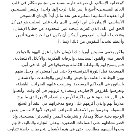
كوحدانية الإسلام، بل صرخة حارة، تسمع من مجامع تتكاثر في قلب
العالم المسيحي-"أصغ يا إسرائيل! الرب إلهنا واحد!" وشعر المسيحيون
أن العقيدة السامية المتكبرة هي تحد ماثل أبداً للإيمان المسيحي
الأساسي، الإيمان بأن ابن الإنسان الذي مات على الصليب هو في كل
الحق ابن الله، الذي كفرت ذبيحته غير المحدودة عن خطايا الإنسان،
وفتحت له أبواب الفردوس. أيمكن أن يكون في الحياة شيء أثمن
وأعظم تشديداً للنفوس من ذلك الإيمان؟
ولكن يحمي مسيحيو أوربا ذلك الإيمان حاولوا عزل اليهود بالحواجز
الجغرافية، والقيود السياسية، والرقابة الفكرية، والأغلال الاقتصادية.
فلم يسمح لهم بالمواطنة الكاملة وبحقوقها في أي بلد في أوربا
المسيحية قبل الثورة الفرنسية-ولا حتى في أمستردام. وحيل بينهم
وبين الوظائف العامة، والجيش والمدارس والجامعات، والاشتغال
بالقانون في المحاكم المسيحية. وفرضت عليهم الضرائب الباهظة،
وتعرضوا للقروض الإجبارية، ولمصادرة ثروتهم في أي وقت. وأبعدوا
عن الزراعة بقيود على ملكية الأرض، وبانعدام الأمن الذي ما برح
ملازماً لهم والذي أكرههم على وضع مدخراتهم في النقد أو السلع
المنقولة. وحرموا من الانضمام للطوائف الحرفية لأنها كانت من بعض
الوجوه دينية شكلاً وهدفاً، واشترطت اليمين والشعائر المسيحية. وإذ
قصر نشاطهم على الصناعات الصغيرة، وعلى التجارة والمالية، فإنهم
وجدوا أنفسهم مطاردين حتى في هذه الأشغال بتحريمات خاصة تتفاوت