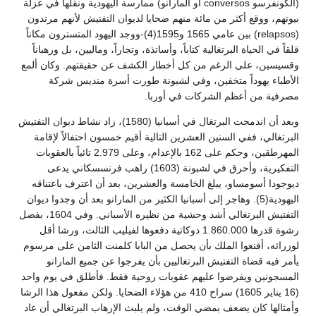
(الكونفرسو conversos أو المارانو) ممارسة اليهودية ونقلها في عزلة
بيوتهم، ووقع أكثر من مائة منهم ضحايا لديوان التفتيش لأنهم مرتدون
(relapsos) بين عامي 1565 و1595(4)-ووجد اليهود المتسترون مكاناً
قلقاً في الحياة البرتغالية كتاباً، وأساتذة، وتجاراً، وماليين، بل ورهباناً
وقسيسين، على الرغم من كل أخطار الكشف عن حقيقتهم. وكان ألمع
الأطباء يهوداً متخفين، وفي لشبونة طورت أسرة منديس شركة
مصرفية من أعظم الشركات في أوربا.
وبعد أن اندمجت البرتغال في أسبانيا (1580)، زاد نشاط ديوان التفتيش
البرتغالي، ففي السنين العشرين التالية أقيم خمسون احتفالاً لإقامة
المهرطقين، وحكم على 162 بالإعدام، وعلى 2.979 تائباً بالعقوبات
التفكيرية، وأحرق في لشبونة (1603) راهب فرنسسكاني يدعى
ديوجودا أسومساو، يبلغ الخامسة والعشرين، بعد أن اعترف باعتناقه
اليهودية(5). وهاجر إلى أسبانيا الكثير من المارانو بعد أن وجدوا ديوان
التفتيش البرتغالي أشد وحشية من نظيره الأسباني. وفي 1604، بفضل
رشوة قدرها 1.860.000 دوكاتية دفعوها لفيليب الثالث، ورشا أقل
لوزرائه، أقنعوا الملك بأن يحصل من البابا كلمنت الثامن على مرسوم
يأمر فيه قضاة التفتيش البرتغاليين بأن يفرجوا عن جميع المارانو
المسجونين ويفرضوا عليهم عقوبات روحية فقط. فأطلق في يوم واحد
(16 يناير 1605) سراح 410 من هؤلاء الضحايا. ولكن مفعول هذا الرشا
وأمثالها كان يضعف بمضي الوقت، ولم يلبث الإرهاب البرتغالي أن عاد