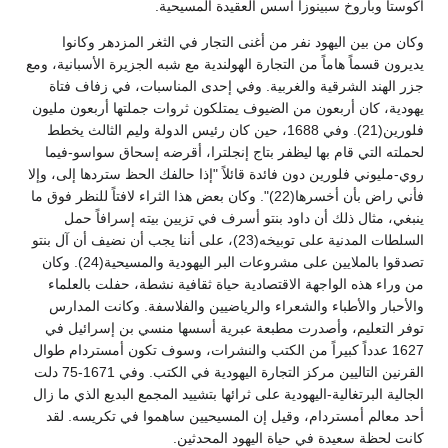
أكوستا وباروخ سبينوزا أسس العقيدة المسيحية.
وكان من بين اليهود نفر من أغنى التجار في الثغر المزدهر وكانوا
يديرون قسماً هاماً من التجارة الهولندية مع شبه الجزيرة الأسبانية، ومع
جزر الهند الشرقية والغربية. وفي إحدى المناسبات، في زفاف فتاة
يهودية، كان أربعون من الضيوف يمتلكون ثروات جملتها أربعون مليون
فلورين(21). وفي 1688، حين كان رئيس الدولة وليم الثالث يخطط
لحملته التي قام بها ليظفر بتاج إنجلترا، أقرضه إسحاق سواسو-فيما
روي-مليوني فلورين دون فائدة قائلاً "إذا حالفك الحظ ستردها إلى، وإلا
فأني راض بأن أخسرها(22)". وكان بعض هذا الثراء لافتاً للنظر فوق ما
ينبغي، مثال ذلك أن داود بنتو أسرف في تزيين بيته إسرافاً حمل
السلطات المدنية على توبيخه(23)، على أننا يجب أن نضيف أن آل بنتو
تصدقوا بالملايين على مشروعات البر اليهودية والمسيحية(24). وكان
من وراء هذه الواجهة الاقتصادية حياة ثقافية نشطة، حفلت بالعلماء
والأحبار والأطباء والشعراء والرياضيين والفلاسفة. وكانت المدارس
توفر التعليم، وأصدرت مطبعة عبرية أسسها منسي بن إسرائيل في
1627 عدداً كبيراً من الكتب والنشرات، وسوف تكون أمستردام طوال
القرنين التاليين مركز التجارة اليهودية في الكتب. وفي 1671-75 دلت
الجالية البرتغالية-اليهودية على ثرائها بتشييد المجمع البديع الذي ما زال
أحد معالم أمستردام، وقيل إن المسيحيين ساهموا في تكريسه. لقد
كانت لحظة سعيدة في حياة اليهود المحدثين.