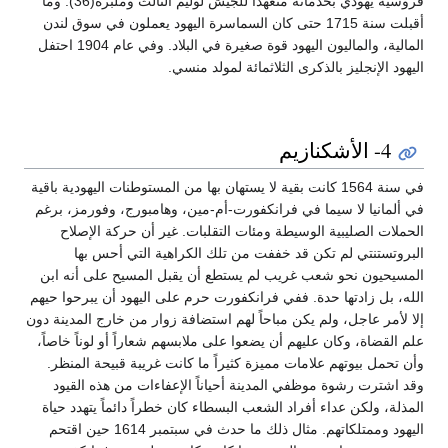
فروسية يهودي بخدماته متعهداً للجيش لوليم الثالث وملبره(36). وما
أقبلت سنة 1715 حتى كان السماسرة اليهود يعملون في سوق لندن
المالية، والماليون اليهود قوة صغيرة في البلاد. وفي عام 1904 احتفل
اليهود الإنجليز بالذكرى الثلاثمائة لمولد منسي.
4- الأشكنازيم
في سنة 1564 كانت بقية لا يستهان بها من المستوطنات اليهودية باقية
في ألمانيا لا سيما في فرانكفورت-أم-مين، وهامبورج، وفورمز، برغم
الحملات الصليبية الوسيطة ومئات التقلبات. غير أن حركة الإصلاح
البروتستنتي لم تكن قد خففت من تلك الكراهية التي أحس بها
المسيحيون نحو شعب غريب لم يستطع أن يقبل المسيح على أنه ابن
الله، بل زادتها حدة. ففي فرانكفورت حرم على اليهود أن يبرحوا حيهم
إلا لأمر عاجل، ولم يكن مباحاً لهم استضافة زوار من خارج المدينة دون
علم القضاة، وكان عليهم أن يضعوا على ملابسهم شعاراً أو لوناً خاصاً،
وأن تحمل بيوتهم علامات مميزة كثيراً ما كانت غريبة قبيحة المنظر.
وقد اشترت رشوة موظفي المدينة أحياناً الإعفاءات من هذه القيود
المذلة، ولكن عداء أفراد الشعب البسطاء كان خطراً دائماً يتهدد حياة
اليهود وممتلكاتهم. مثال ذلك ما حدث في سبتمبر 1614 حين اقتحم