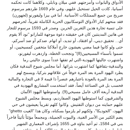
الأدواق والبابوات وأمزجتهم. ففي ميلان ونابلي، وكلاهما كانت تحكمه
أسبانيا، كادت الحيل تستحيل عليهم، وفي عام 1669 طردهم مرسوم
صريح من جميع الممتلكات الأسبانية. أما في بيزا وليفورنو (لجهورن)
فقد منحهم كبار الأدواق التوسكانيون الحرية الكاملة تقريباً، لحرصهم
على تنمية تجارة هذين الثغرين الحرين. وصدر في 1593 مرسوم للتجار
في هاتين المدينتين كان في حقيقته دعوة موجهة للمارانو "نود ألا يقوم
أي... تحقيق ديني، أو افتقاد، أو تنديد، أو اتهام. ضدكم أو ضد أسركم،
حتى ولو كانوا فيما مضي يعيشون خارج أملاكنا متخفين كمسيحيين، أو
تسموا بأسماء المسيحيين(8)" ونجحت الخطة، وازدهرت ليفورنو،
واشتهرت جاليتها اليهودية-التي لم تفقها عدداً سوى جاليتي رما
والبندقية-بثقافتها كما اشتهرت بثرائها. أما مجلس شيوخ البندقية فكان
يطرد اليهود المرة بعد المرة خوفاً عن علاقاتهم بتركيا، ويسمح لهم
المرة بعد المرة بالعودة باعتبارهم عنصراً ذا قيمة لا في التجارة والمالية
فحسب بل في الصناعة أيضاً، فقد استخدمت المشاريع اليهودية في
البندقية أربعة آلاف عامل مسيحي(9). واستوطنها اليهود الألمان
والشرقيون كما استوطنها اليهود الصفارديم، وبسط مجلس الشيوخ
عليهم حمايته من ديوان التفتيش. وكانوا كلهم تقريباً يعيشون في حي
اليهود، "الجوديكا"، ولكنهم لم يلزموا بسكناه، وكان هذا "الغيت ghetto"
يضم الكثير من الأسر الغنية، والبيوت الجميلة، ومجمعاً مؤثثاً تأثيثاً فاخراً
بني في 1584، ثم أعيد بناؤه في 1655 بإشراف المعماري الشهير