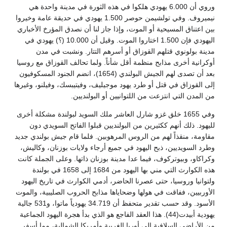
وروي أن 6.000 يهودي هلكوا في هذه الثورة في مدينة واحدة هي
نيميروف. وفي تولشيمن حوصر 1.500 يهودي في حديقة عامة وخيروا
بين اعتناق المسيحية أو الموت، وإذا جاز لنا أن نصدق المؤرخ الأخباري
اليهودي فإن 1.500 اختاروا الموت. وقيل أن 10.000 (؟) يهودي في
مدينة بولونوي قتلهم القوزاق أو أسرهم التتار. ونشبت في مدن
أوكرانية أخرى مذابح منظمة أقل شأناً. ولما تحالف القوزاق مع روسيا
بعد أن تصدى لهم الجيش البولندي (1654)، انضم الجنود المسكوفيون
إلى القوزاق في قتل أو طرد يهود موجيليف، وفيتيبسك، وفيلنو، وغيرها
من المدن التي انتزعت من اللتوانيين أو البولنديين.
وفي 1655 خلق غزو شارل العاشر ملك السويد لبولندة مشكلة أخرى
لليهود. ذلك أنهم ككثيرين من البولنديين قبلوا الفاتح السويدي دون
مقاومة، منقذاً لهم من الروس المرهوبين. فلما قام جيش بولندي جديد
وطرد السويديين، ذبح اليهود في جميع أرجاء ولايات بوزنان، وكاليش،
وكراكاو، وبيوتركوف، فيما عدا مدينة بوزنان ذاتها. وعلى الجملة كانت
هذه الكوارث التي مني بها اليهود من 1684 إلى 1658 في بولندة
ولتوانيا وروسيا، حتى عصرنا الحاضر، أدمي الكوارث في تاريخ اليهود
الأوربيين، ففاقت في هولها وضحاياها مذابح الحروب الصليبية، والموت
الأسود. وقد حسب تقدير متحفظ أن 34.719 يهودياً ماتوا، و531 جالية
يهودية أبيدت(44). هذا العقد الفاجع هو الذي بدأ هجرة اليهود الجماعية
من الأراضي السلافية إلى أوربا الغربية وأمريكا الشمالية، مما أسفر