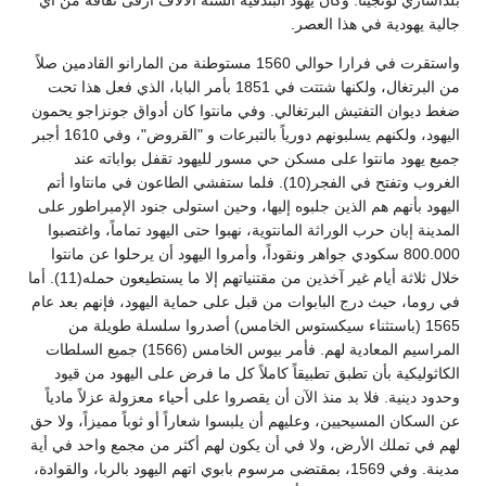
بلداساري لونجينا. وكان يهود البندقية الستة الآلاف أرقى ثقافة من أي
جالية يهودية في هذا العصر.
واستقرت في فرارا حوالي 1560 مستوطنة من المارانو القادمين صلاً
من البرتغال، ولكنها شتتت في 1851 بأمر البابا، الذي فعل هذا تحت
ضغط ديوان التفتيش البرتغالي. وفي مانتوا كان أدواق جونزاجو يحمون
اليهود، ولكنهم يسلبونهم دورياً بالتبرعات و "القروض"، وفي 1610 أجبر
جميع يهود مانتوا على مسكن حي مسور لليهود تقفل بواباته عند
الغروب وتفتح في الفجر(10). فلما ستفشي الطاعون في مانتاوا أتم
اليهود بأنهم هم الذين جلبوه إليها، وحين استولى جنود الإمبراطور على
المدينة إبان حرب الوراثة المانتوية، نهبوا حتى اليهود تماماً، واغتصبوا
800.000 سكودي جواهر ونقوداً، وأمروا اليهود أن يرحلوا عن مانتوا
خلال ثلاثة أيام غير آخذين من مقتنياتهم إلا ما يستطيعون حمله(11). أما
في روما، حيث درج البابوات من قبل على حماية اليهود، فإنهم بعد عام
1565 (باستثناء سيكستوس الخامس) أصدروا سلسلة طويلة من
المراسيم المعادية لهم. فأمر بيوس الخامس (1566) جميع السلطات
الكاثوليكية بأن تطبق تطبيقاً كاملاً كل ما فرض على اليهود من قيود
وحدود دينية. فلا بد منذ الآن أن يقصروا على أحياء معزولة عزلاً مادياً
عن السكان المسيحيين، وعليهم أن يلبسوا شعاراً أو ثوباً مميزاً، ولا حق
لهم في تملك الأرض، ولا في أن يكون لهم أكثر من مجمع واحد في أية
مدينة. وفي 1569، بمقتضى مرسوم بابوي اتهم اليهود بالربا، والقوادة،