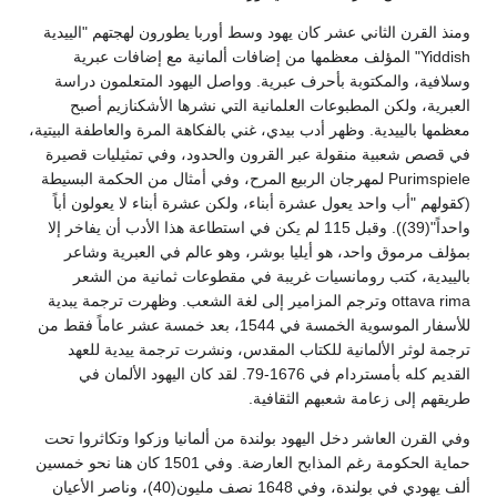
ومنذ القرن الثاني عشر كان يهود وسط أوربا يطورون لهجتهم "الييدية
Yiddish" المؤلف معظمها من إضافات ألمانية مع إضافات عبرية
وسلافية، والمكتوبة بأحرف عبرية. وواصل اليهود المتعلمون دراسة
العبرية، ولكن المطبوعات العلمانية التي نشرها الأشكنازيم أصبح
معظمها بالييدية. وظهر أدب بيدي، غني بالفكاهة المرة والعاطفة البيتية،
في قصص شعبية منقولة عبر القرون والحدود، وفي تمثيليات قصيرة
Purimspiele لمهرجان الربيع المرح، وفي أمثال من الحكمة البسيطة
(كقولهم "أب واحد يعول عشرة أبناء، ولكن عشرة أبناء لا يعولون أباً
واحداً"(39)). وقبل 115 لم يكن في استطاعة هذا الأدب أن يفاخر إلا
بمؤلف مرموق واحد، هو أيليا بوشر، وهو عالم في العبرية وشاعر
بالييدية، كتب رومانسيات غريبة في مقطوعات ثمانية من الشعر
ottava rima وترجم المزامير إلى لغة الشعب. وظهرت ترجمة يبدية
للأسفار الموسوية الخمسة في 1544، بعد خمسة عشر عاماً فقط من
ترجمة لوثر الألمانية للكتاب المقدس، ونشرت ترجمة ييدية للعهد
القديم كله بأمستردام في 1676-79. لقد كان اليهود الألمان في
طريقهم إلى زعامة شعبهم الثقافية.
وفي القرن العاشر دخل اليهود بولندة من ألمانيا وزكوا وتكاثروا تحت
حماية الحكومة رغم المذابح العارضة. وفي 1501 كان هنا نحو خمسين
ألف يهودي في بولندة، وفي 1648 نصف مليون(40)، وناصر الأعيان