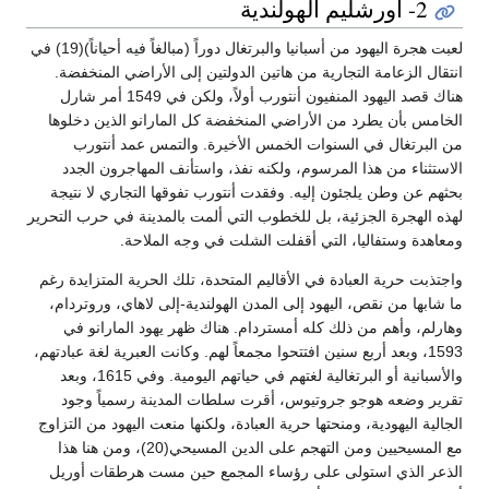
2- أورشليم الهولندية
لعبت هجرة اليهود من أسبانيا والبرتغال دوراً (مبالغاً فيه أحياناً)(19) في
انتقال الزعامة التجارية من هاتين الدولتين إلى الأراضي المنخفضة.
هناك قصد اليهود المنفيون أنتورب أولاً، ولكن في 1549 أمر شارل
الخامس بأن يطرد من الأراضي المنخفضة كل المارانو الذين دخلوها
من البرتغال في السنوات الخمس الأخيرة. والتمس عمد أنتورب
الاستثناء من هذا المرسوم، ولكنه نفذ، واستأنف المهاجرون الجدد
بحثهم عن وطن يلجئون إليه. وفقدت أنتورب تفوقها التجاري لا نتيجة
لهذه الهجرة الجزئية، بل للخطوب التي ألمت بالمدينة في حرب التحرير
ومعاهدة وستفاليا، التي أقفلت الشلت في وجه الملاحة.
واجتذبت حرية العبادة في الأقاليم المتحدة، تلك الحرية المتزايدة رغم
ما شابها من نقص، اليهود إلى المدن الهولندية-إلى لاهاي، وروتردام،
وهارلم، وأهم من ذلك كله أمستردام. هناك ظهر يهود المارانو في
1593، وبعد أربع سنين افتتحوا مجمعاً لهم. وكانت العبرية لغة عبادتهم،
والأسبانية أو البرتغالية لغتهم في حياتهم اليومية. وفي 1615، وبعد
تقرير وضعه هوجو جروتيوس، أقرت سلطات المدينة رسمياً وجود
الجالية اليهودية، ومنحتها حرية العبادة، ولكنها منعت اليهود من التزاوج
مع المسيحيين ومن التهجم على الدين المسيحي(20)، ومن هنا هذا
الذعر الذي استولى على رؤساء المجمع حين مست هرطقات أوريل