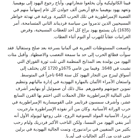
فيينا الكاثوليكية وأن يخلعوا شعاراتهم، وأباح رجوع اليهود إلى بوهيميا.
وتعهد يهود بوهيميا بدفع أربعين ألف جولدن كل عام إسهاماً منهم في
القضية الإمبراطورية في تلك الحرب الكبيرة. ورغبة في تهدئة خواطر
المسيحيين الذين تذمروا من سياسة فرديناند الثاني المتسامحة، أمر
(1635) بأن يستمع يهود براغ كل أحد للعظات المسيحية، وفرض
الغرامات عقاباً للتهرب أو النوم أثناء العظات.
واتسعت المستوطنات العبرية في ألمانيا بسرعة بعد صلح وستفاليا. فقد
سوأت فظائع الحرب إلى حد ما سمعة التعصب والاضطهاد. وأقبل مئات
اليهود من بولندة بعد المذابح المنظمة التي تلت ثورة القوزاق التي
نشبت في 1648. وفيما بين عامي 1675و 1720 كان يختلف إلى
أسواق ليبزج من التجار اليهود كل سنة 648 تاجراً في المتوسط.
واستعان الأمراء الألمان بالمهارة اليهودية في إدارة مالياتهم وتنظيم
تموين جيوشهم وقصورهم. مثال ذلك أن صموئيل أو بنهايمر أشرف
على المالية الإمبراطورية خلال الحملات التي اختتم بها القرن السابع
عشر، وأشرف سمسون فرتايمر على القوميسارية الإمبراطورية في
حرب الوراثة الأسبانية. وكان من أثر نفوذه الإمبراطورة مارجريت
تريزا، الأسبانية المولد اليسوعية الروح، على زوجها ليوبولد الأول أنه
أمر بنفي اليهود من النمسا، ولكن الناخب الأكبر فردريك وليام رحب
بكثير من المنفيين في براندنبورج، ونمت الجالية اليهودية في برلين
حتى غدت من أكبر الجاليات في أوربا.