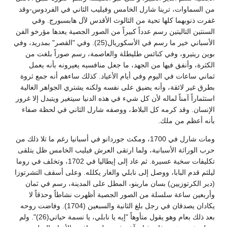
من السماوات، ترينا شارل الخامس وفيليب الثاني في الفردوس-وقد
غفرت ذنوبهما كلها تحية من الثالوث الأقدس لآل هابسبورج. وفي
السنتين التاليتين رسم عدداً كبيراً من الصور الجصية يعدها مؤرخو الفن
الأسباني خير ما رسم في الأسكوريال(25). وفي "القصر" بمدريد، وفي
بوين ريتيرو، وفي كنائس طليطلة والعاصمة، رسم صوراً بلغت من
الكثرة، وأنفق فيها من الجهد، ما جعل منافسيه يعيرونه بأنه يعمل
ثماني ساعات في اليوم وفي أيام الأعياد. كذلك ساءهم أنه جمع ثروة
بطرق غير لائقة، وأنه يضيق على نفسه ولكنه يشتري الجواهر الغالية
استثماراً آمناً لماله لأن كل شيء في هذه الدنيا سيتغير ويتبدل إلا غرور
الإنسان. وقد كرمه كل البلاط، ووصفه شارل الثاني في لحظة صفاء
بأنه أعظم من ملك.
ومات شارل في 1700، ومكث جوردانو في أسبانيا رغم ما تلا ذلك من
حرب الوراثة الأسبانية، ولما ارتقى العرش فيليب الخامس ظل يتلقى
تكليفات سخية عسيرة. ثم عاد إلى إيطاليا في 1702، وتخلف في روما
ليلثم قدم البابا، ووصل إلى نابلي والغار يكلله. وعلى أسقف التشرتوزا
(دير الكرتوزيين) بسان مارينو، المطل على المدينة، رسم في ثمان
وأربعين ساعة سلسلة من الصور الجصية أظهرت نشاطاً وحذقاً لا
يكادان يصدقان في رجل بلغ الثانية والسبعين (1704). وفاضت روحه
بعد ذلك بعام وهو يقول متأوهاً "إيه يا نابلي، يا نسمة حياتي(26)". ولم