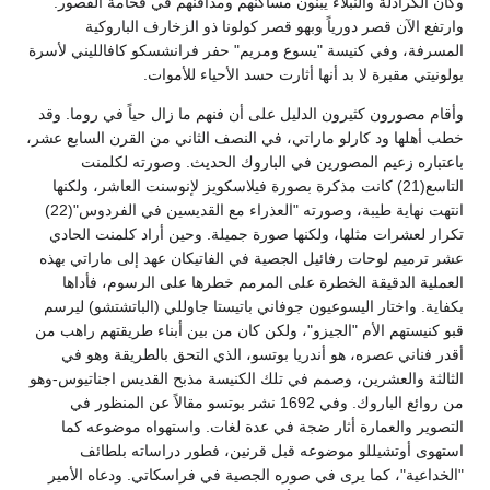
وكان الكرادلة والنبلاء يبنون مساكنهم ومدافنهم في فخامة القصور.
وارتفع الآن قصر دورياً وبهو قصر كولونا ذو الزخارف الباروكية
المسرفة، وفي كنيسة "يسوع ومريم" حفر فرانشسكو كافالليني لأسرة
بولونيتي مقبرة لا بد أنها أثارت حسد الأحياء للأموات.
وأقام مصورون كثيرون الدليل على أن فنهم ما زال حياً في روما. وقد
خطب أهلها ود كارلو ماراتي، في النصف الثاني من القرن السابع عشر،
باعتباره زعيم المصورين في الباروك الحديث. وصورته لكلمنت
التاسع(21) كانت مذكرة بصورة فيلاسكويز لإنوسنت العاشر، ولكنها
انتهت نهاية طيبة، وصورته "العذراء مع القديسين في الفردوس"(22)
تكرار لعشرات مثلها، ولكنها صورة جميلة. وحين أراد كلمنت الحادي
عشر ترميم لوحات رفائيل الجصية في الفاتيكان عهد إلى ماراتي بهذه
العملية الدقيقة الخطرة على المرمم خطرها على الرسوم، فأداها
بكفاية. واختار اليسوعيون جوفاني باتيستا جاوللي (الباتشتشو) ليرسم
قبو كنيستهم الأم "الجيزو"، ولكن كان من بين أبناء طريقتهم راهب من
أقدر فناني عصره، هو أندريا بوتسو، الذي التحق بالطريقة وهو في
الثالثة والعشرين، وصمم في تلك الكنيسة مذبح القديس اجناتيوس-وهو
من روائع الباروك. وفي 1692 نشر بوتسو مقالاً عن المنظور في
التصوير والعمارة أثار ضجة في عدة لغات. واستهواه موضوعه كما
استهوى أوتشيللو موضوعه قبل قرنين، فطور دراساته بلطائف
"الخداعية"، كما يرى في صوره الجصية في فراسكاتي. ودعاه الأمير