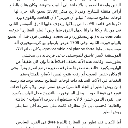
لليدين ولوحة للقدمين، بالإضافة إلى أنابيب متنوعة، وكان هناك بالطبع
أراغن متنقلة للشارع. وفي تاريخ مبكر (1598) نسمع بآلة أخرى لها
لوحات مفاتيح سميت "البيانو أي فورتي" (أي الخافت والقوي) ورد
ذكرها في قائمة الآلات التي يملكها ويعزف عليها الدوق ألفونسو الثاني
في مودينا، ولكنا ما زلنا نجهل الفرق بينها وبين "البيلن القيثاري" بنوعيه
elavieembalo (الهاربيسكورد) و spinetta. وينقضي قرن قبل أن نسمع
بالبيانو فورت الثانية. وفي 1709 عرض بارتولوميو كريستوفوري آلة
موسيقية سماها gravicemblo col pianoe forte، وكان صانع الآلات
الموسيقية لأمير عاشق للموسيقى يدعى فرديناند دي مديتشي
بفلورنسة. وكانت هذه الآلة تختلف اختلافاً هاماً وإن كان طفيفاً عن
الهاربسيكورد. فالنغمة تصدرها مطرقة صغيرة ترتفع لتقرع وتراً، وفي
الإمكان خفض الصوت أو رفعه بتنويع لمس الأصابع للمفتاح-بينما
النغمات في الآلات السابقة ذات لوحات المفاتيح تنبعث بوساطة ريشة
(من ريش الطير أو الجلد القاسي) ترتفع لتنقر الوتر، ولا يمكن أحداث
تنويع في قوة الصوت . وحل البيانوفورت بالتدريج محل الهاربسيكورد
في القرن الثامن عشر، لا لأنه يستطيع أن يعزف الأصوات "الخافتة
والعالية" فحسب، بل لأن مطارقه كانت تبلى بسرعة أقل مما يبلى
ريش الطير.
أما الكمان فقد تطور من القيثارة (الليرة lyre) في القرن السادس