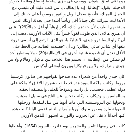
روما في تملق نشوان، ووصف في خزي ساخط إخضاع وطنه للجيوش
الدخيلة، يقول: "إيطاليا، إيه يا إيطاليا، يا من كتب عليك أن تلبسي تاج
الجمال المهلك، فأصبح سجل الويل والثبور موسوماً على جبينك إلى
الأبد! ليت ميراثك كان جمالاً أقل وبأساً أشد! حتى يجدك أولئك الذين
يستخفهم الطرب لأن حقدهم أذلك، أكثر إرهاباً أو أقل جمالاً(29)". على
أن هنري هالام، الذي طوف لغوياً خبيراً بكل الآداب الأوربية، ذهب إلى
أن كارلو اليساندرو جيدي، لا فيليكايا، هو الذي "ارتفع إلى أسمى ذروة
بلغها أي شاعر غنائي إيطالي" و.. أن "قصيدته الغنائية في الحظ على
الأقل تعدل أي قصيدة غنائية أخرى في الإيطالية(30).، ولا يستطيع أحد
لم يتمكن من الإيطالية أن يحسم هذا الخلاف بين ماكولي وهالام ولا بين
جيدي وبترارك، ولا بين فيليكايا وبيرون أوشلي أوكيتس.
كان جيدي واحداً من شعراء عدة صدحوا بقوافيهم في صالون كرستينا
بروما. وكانت ملكة السويد هذه قد طبقت شهرتها الآفاق لا ملكة على
دولة عظمى فحسب، بل راعية ونموذجاً للعلم، والمضيفة الحفية
بسالماسيوس وديكارت. وكانت تخليها عن التاج في سبيل المذهب،
وتحولها عن البروتستنتية التي مات أبوها من قبل لينقذها، ورحلتها
الطويلة مارة بقصور ملوك أوربا وأمرائها لتلثم قدمي البابا-كانت هذه
كلها أحداثاً لا تقل عن الحروب والثورات استهواء للذهن الأوربي.
كانت في ربيعها الثامن والعشرين يوم غادرت السويد (1654). وأعطاها