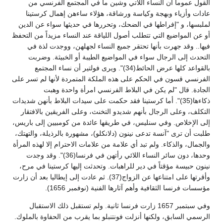
القول عموماً أن النساء اللاتي وشين ما في المجتمع الفرنسي من
عادات وأزياء وبهجة وكياسة ورشاقة، هؤلاء ساءهن إهمال كرستينا
لملبسها، و "إفراطها في الضحك، وتحررها في حديثها سواء عن الدين
أو عن المواضيع التي تتطلب أصول اللياقة عند النساء مزيداً من التحفظ
فيها.. وقد جهرت بأنها تحتقر جميع النساء لجهلهن، ووجدت لذة في
التحدث إلى الرجال سواء في المواضيع الطيبة أو الخبيثة. وضربت
بالقواعد كلها عرض الحائط(34)". ويرى فولتير أن نساء المجتمع
الفرنسي قسون في الحكم على هذه الملكة المتمردة لأنها لم تسر على
الجادة. قال "لم يكن في البلاط الفرنسي امرأة واحدة وهبت
ذكاءها(35)". أما كرستينا فقد حكمت على سيدات البلاط بأنهن شديدات
التكلف، وعلى الرجال بأنهم شديدو التخنث، وعلى الفريقين بالافتقار
إلى الإخلاص. وفي سنليس، في طريقها عائدة من كومبيين إلى باريس،
طلبت أن ترى "آنسة تدعى نينون (دلانكلو)، مشهورة بالرذيلة، والتهتك،
والجمال، والذكاء. ولم تبد أي علامة من علامات الاحترام إلا لهذه المرأة
وحدها، دون سائر النساء اللائي رأتهن في فرنسا(36)". وقد وجدت
نينون حبيسة مؤقتاً في دير للراهبات. وتحدثت إليها كرستينا في مرح،
وأقرتها على امتناعها عن الزواج(37). ثم عادت إلى إيطاليا بعد أن زارت
مؤسسات فرنسا الثقافية وأهم آثارها الفنية (نوفمبر 1656).
وفي سبتمبر 1657 زارت فرنسا ثانية. ولم تستقبل ذلك الاستقبال
الرسمي السابق، ولكنها أنزلت فونتنبلو بما يقرب من الحفاوة بالملوك.