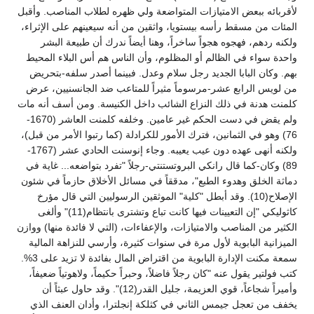
لأقربائه ببعض الامتيازات المتواضعة ولي ظهره لطلاب المناصب. وأقبل
المئات من مسقط رأسه بيستويا، واثقين من أنه سيعينهم على الإثراء،
ولكنه ردهم، فهجوه هجواً ساخراً، وهنا أيضاً ندرك أن طبيعة البشر
واحدة سواء في الظالم أو المظلوم، وأن الناس هم أس البلاء المحيط
بهم. وكان البابا الجديد رجل سلام وعدل. فبينما أصدر سلفه-بتحريض
من لويس الرابع عشر-مرسوماً مثيراً للمتاعب ضد الجانسنيين، عرض
كلمنت هدنة في ذلك النزاع الشائب داخل الكنيسة. ومن أسف أنه مات
ولم يقض في دست الحكم غير عامين. وخلفه كلمنت العاشر (1670-
76) وهو في الثمانين، فترك الأمور للكرادلة (كما رتبوا الأمر من قبل)،
ولكنه أنهى عهده دون عيب يعيبه. وجاء إنوسنت الحادي عشر (1767-
89) وكان-كما قال رانكي البروتستنتي-رجلاً "تفرد بتواضعه... غاية في
دماثة الخلق وهدوء الطبع"، مدققاً في مسائل الأخلاق حازماً في شئون
الإصلاح(10). وقد أبطل "كلية" الموثقين الرسوليين التي قال مؤرخ
كاثوليكي "إن التعيينات فيها كانت تباع وتشترى بانتظام(11)" وألغى
الكثير من المناصب والامتيازات، والإعفاءات، (التي لا فائدة منها) ووازن
الميزانية البابوية لأول مرة في سنوات كثيرة، وأرسي للنزاهة المالية
سمعة مكنت الإدارة البابوية من اقتراض المال بفائدة لا تزيد على 3%.
كتب فولتير يقول عنه "كان رجلاً فاضلاً، وحبراً حكيماً، ولاهوتياً ضعيفاً،
وأميراً شجاعاً، قوي العزيمة، جليل القدر(12)". وقد حاول عبثاً أن
يخفف من تعجل جيمس الثاني في كثلكة إنجلترا، وأدان العنف الذي