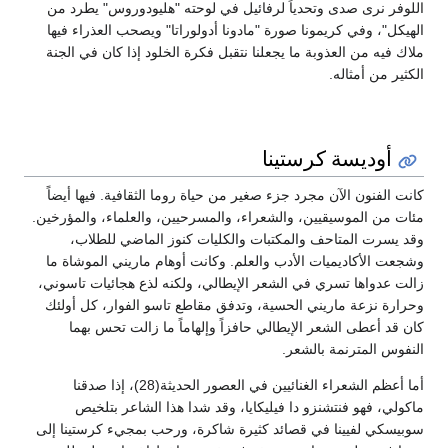
اللوفر نرى صدى وتحدياً لرفائيل في لوحته "هليودوروس" يطرد من
الهيكل"، وفي كريمونا صورة "مادونا أدولوراتا" ويصحب العذراء فيها
ملاك فيه من العذوبة ما يجعلنا نتقبل فكرة الخلود إذا كان في الجنة
الكثير من أمثاله.
أوديسة كرستينا
كانت الفنون الآن مجرد جزء صغير من حياة روما الثقافية. فيها أيضاً
مئات من الموسيقيين، والشعراء، والمسرحيين، والعلماء، والمؤرخين.
وقد يسرت المتاحف والمكتبات والكليات كنوز الماضي للطلاب،
وشجعت الأكاديميات الأدب والعلم. وكانت أوهام ماريني الموشاة ما
زالت عدواها تسري في الشعر الإيطالي، ولكنه لذع هجائيات تاسوني،
وحرارة نزعة ماريني الحسية، وتدفق مقاطع تاسو الفوار، كل أولئك
كان قد أعطى الشعر الإيطالي حافزاً وإلهاماً ما زالت تحس بهما
النفوس المترنمة بالشعر.
أما أعظم الشعراء الغنائيين في العصور الحديثة(28)، إذا صدقنا
ماكولي، فهو فنتشنزو دا فيليكايا، وقد شدا هذا الشاعر بتلخيص
سوبيسكي لفيينا في قصائد كثيرة شاكرة، ورحب بمجيء كرستينا إلى