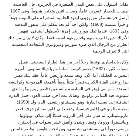
مقاتل استولى على بعض المدن الصغيرة في الجزيرة، فإن العاصمة
صمدت للحصار عشرين عاماً، وصدت اثنين وثلاثين هجوماً. وفي 1667
أرسل فرانشسكو موروزيني ليقود الحامية المشرفة على الموت جوعاً.
وأخيراً سلمت (1668)، ولكن أحداً لم يعد يتكلم على تدهور البندقية.
وفي 1693، عندما تقلد موروزيني إمرة الأسطول البندقي، تقهقر
الأتراك حين اقترب منهم وقد روعهم اسمه فقط. وكان لا يزال من ذلك
الطراز من الرجال الذي صره تنتوريتو وفيرونيزي-الشجاعة المجسمة
التي لا تعرف الرحمة.
وكان بالداساري لونجينا رجلاً آخر من هذا الطراز السبعيني. فقبل
سنوات كثيرة (1632) صمم كنيسة "سانتا ماريا ديللا سالوتي"-أميرة
البحيرات الجليلة، أما الآن، وبعد سبعة وأربعين عاماً، فقد شاد قصر
بيزارو على القناة الكبرى-قصراً متيناً بديعاً بأعمدته المزدوجة وكرانيشه
المتعددة، ثم بنى (وهو في السادسة والسبعين) قصر ريتزونيكو، الذي
سيموت فيه الشاعر براوننج. وهناك نبت آخر، صلب العود، حمل البذرة
البندقية إلى نصف القارة، وهو سبستيانو ريتشي، الذي ولد (1659)
بمدينة بللونو في إقليم فنيتسيا، وذهب إلى فلورنسة ليزخرف قصر
ماروتشيللي، ثم سار على أقل الدروب ضنكاً-إلى ميلان، وبولونيا،
وبياتشينزا، وروما، وفيينا، ولندن. وأنفق عشر سنوات في إنجلترا،
ورسم صوراً في مستشفى تشلسي، وبيرلنجتن هاوس، وقصر هامبتن
كورت، وكاد يظفر بمهمة زخرفة كنيسة القديس بولس الجديدة. ثم