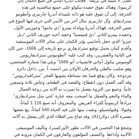
عشر، لا سيما في بريشا . فجلب أندريا أماتي فن صنع الكمان إلى
كريمونا، وهناك تفوق حفيده نيكولو على جميع منافسيه في هذه
الحرفة، إلى أن تفوق عليه هو ذاته تلميذاه أندريا جارنيري وأنطونيو
ستراديفاي. وآل جارنيري مثال آخر من الأسر التي جرى فيها النبوغ في
نفس الحرفة، فهناك أندريا وولداه بييترو "دي مانتوا" وجوزيبي الأول،
وحفيده بييترو الثاني "دي فينيتسيا" وحفيد أخيه جوزيف الثاني "ديل
جيزو"-الذي جعل بأجانيني يؤثر الكمان على سائر الآلات الموسيقية.
وأقدم كمان يحمل توقيع ستراديفاري يرجع تاريخه إلى 1666، حين كان
في الثانية والعشرين، وقد كتب عليه "أنطونيوس ستراديفاريوس
ألومنوس نيكول أماتي فاتشيبات آنو 1666" ويلي هذا شعاره الشخصي-
وهو صليب مالطي والحرفان الأولان من اسمه، أ. س، داخل دائرة
مزدوجة. وكان يوقع فيما بعد ببساطة يشوبها الفخر "سترافيداريوس".
وقد ألف العمل دون انقطاع، والقصد في الطعام، وعاش ثلاثة وتسعين
عاماً، وجمع من الثروة بفضل ما تميزت به آلاته من روعة الجمال
والبناء والنغم والصقل ما أصبحت معه عبارة "غني مثل ستراديفاري"
مرادفاً كريمونياً للثراء العريض. والمعروف أنه صنع 1.116 كماناً،
وفيولا، وفيولنسيلو، وبقيت منها على قيد الحياة 540 كماناً، بيع بعضها
بعشرة آلاف دولار(41). وقد ضاع سر الطلاء الذي كان يصقل به آلاته.
وشجع هذا التحسن في الآلات تطور الأوركسترا، وتأليف الموسيقى
الآلاتية وأداءها. واكتشف المؤلفون والعازفون في الكمان مرونة في