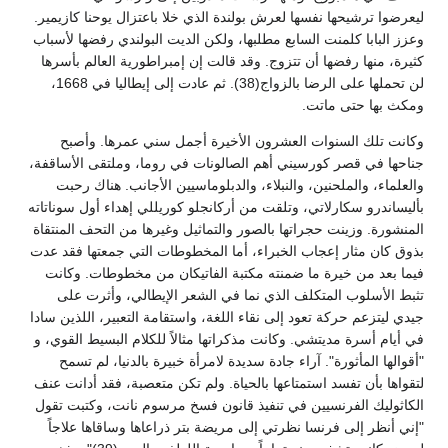
ليعرضوا ترشيحها نفسها لعرش بولندة الذي خلا باعتزال يوحنا كازيمير.
وعزز البابا كلمنت السابع مطلبها، ولكن الديت البولندي رفضها لأسباب
كثيرة، منها رفضها أن تتزوج. وقد قالت إن إمبراطورية العالم بأسرها
لن تحملها على الرضا بالزواج(38). ثم عادت إلى إيطاليا في 1668،
ومكث بها حتى ماتت.
وكانت تلك السنوات العشرون الأخيرة أجمل سني عمرها. وأصبح
جناحها في قصر كورسيني أهم الصالونات في روما، وملتقى الأساقفة،
والعلماء، والملحنين، والنبلاء، والدبلوماسيين الأجانب. هناك رحبت
بأليساندرو سكارلاتي، وتلقت من أركانجلو كوريللي إهداء أول سوناتاته
المنشورة. وزينت حجراتها بالصور والتماثيل وغيرها من التحف المنتقاة
بذوق كان مثار إعجاب الخبراء، أما المخطوطات التي جمعتها فقد عدت
فيما بعد من خيرة ما ضمنته مكتبة الفاتيكان من مخطوطات. وكانت
تثبط الأسلوب المتكلف الذي نما في الشعر الإيطالي، وأثرت على
جيدي ليتزعم حركة تعود إلى نقاء اللغة، واستقامة التعبير، اللذين سادا
في أيام أسرة مديتشي. وكانت مذكراتها مثالاً للكلام البسيط القوي، و
"أقوالها المأثورة". آراء جادة سديدة لامرأة خبيرة بالدنيا، لم تسمح
لتقواها بأن تفسد استمتاعها بالحياة. ولم تكن متعصبة، فقد أدانت عنف
الكاثوليك الفرنسيين في تنفيذ قانون فسخ مرسوم نانت، وكتبت تقول
"إني أنظر إلى فرنسا نظرتي إلى مريضة بتر ذراعاها وساقاها علاجاً