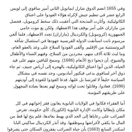
وفي 1655 انضم الدوق شارل ايمانويل الثاني أمير سافوي إلى لويس
الرابع عشر في تنظيم جيش لإكراه هؤلاء الفودوا على اعتناق
الكاثوليكية. وأثارت المذبحة التي أعقبت ذلك سخط كرومويل، فحصل
من مازاران على أمر بوقف هذا الاضطهاد. ولكن بع موت حامي
الجمهورية (كرومويل) والكردينال (مازاران) تجدد الاضطهاد، فلما ألغي
مرسوم نانت استأنفت الدولة الفرنسية جهودها في استئصال شأفة
البروتستنتية من الإقليم. وألقى الفودوا السلاح على وعد بالعفو العام،
وما لبث ثلاثة آلاف منهم، مجردين من السلاح، وفيهم النساء والأطفال
والشيوخ، أن ذبحوا ذبح الأنعام (1686). وسمح للباقين منهم على قيد
الحياة، الذين أبوا اعتناق الكاثوليكية، بالهجرة إلى أرباض جنيف. ثم جاء
دوق آخر لسافوي يدعى فيكتور أمادبوس، وجد نفسه في مشكال
السياسة حليفاً لا لفرنسا بل عليها، فدعا الفودوا للعودة إلى أوديتهم
(1696). فعادوا، وقاتلوا تحت لوائه وسمح لهم بعدها بعبادة المجهول
على طريقتهم المؤمنة.
أما الفقراء فكانوا في الولايات البابوية يعانون فقر إخوانهم في كل
مكان بإيطاليا وكانت الإدارة البابوية (الكوريا)، كأي حكومة، تفرض
الضرائب على رعاياها إلى الحد الذي يهبط بعائدها، فلم يتح لها قط من
المال ما يكفي لأغراضها وموظفيها. وقد أنذر الكردينال ساكيتي البابا
اسكندر السابع (1663) بأن جباة الضرائب يفقرون السكان حتى يشرفوا