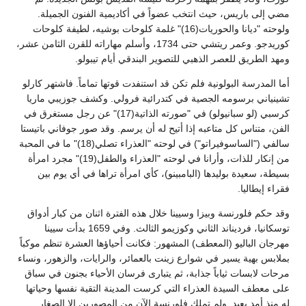
مضي إلى باريس، حيث انتخب عضواً في أكاديمية الفنون الجميلة.
ولوحته "ديانا والحوريات(16)" غلمة كلوحات بوشيه، لطيفة كلوحات
كوريدجو. وعمر ريتشي حتى 1734، وأسلم مهاراته للقرن الثامن عشر،
ومهد الطريق للعصر الذهبي للتصوير البندقي أيام تيبولو.
أما المدرسة البولونية فلم تكن قد استنفدت قوتها تماماً. فاشتهر كارلو
تشينياني برسومه الجصية في كتدرائية فرولي. وكشف جوزيبي ماريا
كرسبي (لو سبانيولو) في "صورته الذاتية(17)" عن رجل مستغرق في
الفن، متناس كل متاعبه إذا أتيح له أن يرسم. وقد صور جوفاني باتيستا
سالفي ("الساسوفيراتو") في لوحته "العذراء تصلي(18)" ما في المحبة
من إنكار للذات، وأرانا في لوحته "العذراء والطفل(19)" مجرد امرأة
بسيطة، سعيدة بوليدها (البامبينو)، كأي امرأة تراها في أي يوم بين
فقراء إيطاليا.
وقد حكم فلورنسة وبيزا وسيينا خلال هذه الفترة اثنان من كبار أدواق
توسكانيا، فرديناند الثاني وكوزيمو الثالث. وفي 1659 بدأت سيينا
مهرجان الباليو (المعطف) المشهور: فكانت أحياؤها العشرة تنظم موكباً
بملابس بهية يسير في شوارع زينت بالعمائر، والرايات، والزهور، ونساء
مرحات لابسات ثياباً جذابة، ثم يتبارى فرسان الأحياء بجنون في سباق
على معطف السيدة العذراء التي كرست المدينة التقية نفسها وحياتها
له منذ أمد بعيد. ولم تملك فلورنسة الآن من المصورين إلا الصغار.