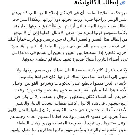
إيطاليا الكاثوليكية
من حكمة الفلاح الصامتة أن في الإمكان إصلاح التربة التي كاد يرهقها
الثمر الوفير بإراحتها فترة، وربما بحرثها دون زرعها. وهكذا استراحت
إيطاليا بعد خصوبة النهضة التي أرهقتها. وأبطأ تدفق حيويتها العارمة،
وكأنها تستجمع قوتها لمزيد من جلائل الأعمال. فعلينا إذن أن لا نتوقع
من إيطاليا هذا العصر والعصر التالي له-بين برنيني وبونابرت-ثماراً كتلك
التي تدفقت من معينها الفياض في قرونها الذهبية. إننا نلم بها هنا مرة
أخرى، قانعين إذا استطعنا بين الحين والحين أن نسمع في مدنها التي
تردد أصداء التاريخ أصواتاً صغيرة تشهد بحياة لم تنطفئ جذوتها.
وكانت لا تزال كاثوليكية بطبيعة الحال، فذلك من صميم روحها، ولا
سبيل إلى انتزاعه منها دون انتهاك لروحها. كان فقراؤها يظلمهم
الأغنياء، الذين هيمنوا بالطبع على الحكومات وشرعوا القوانين. وعلل
الأغنياء هذا الظلم بأن الفقراء سيصبحون مشاغبين وقحين إذا رفعت
أجورهم. أما النساء فكان يستغلهن الرجال والشعب، إلا أن يكن في
ربيع حسنهن. في هذه الأحوال كانت طبقات الشعب الدنيا، والجنس
الأضعف آنذاك، تجد عزاء في خدمة الكنيسة. وكان إيمانها بالعدل الإلهي
سنداً يعزيها عن قسوة الإنسان، وكانت خطايا ألسنتهم الحادة وجسدهم
الوثني يغتفرها دون تردد القساوسة المتسامحون والرهبان اللطفاء
الذين أطعموهم والرجاء يملأ نفوسهم. وكانوا شاكرين لما تخلل أيامهم