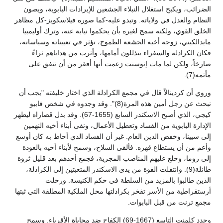
الضرائب، ويكبح استغلال النبلاء الجشعين للإيرادات البابوية، ويصون
النظام والعدل في ولاياته. وتبدو عليه-كما صوره فيلاسكويز-كل مظاهر
الخلق القوي، ولكنه سمح لغيره بأن يحكموا نيابة عنه، وترك أوليمبيا
مايدالكيني، زوجة أخيه الجشعة الطموح، تؤثر في تعييناته وسياساته،
فكان الكرادلة والسفراء يتذللون أمامها، وأثرت من هداياهم ثراءً
صارخاً، ولكن لما مات إنوسنت زعمت أنها أفقر من أن تنفق على
مأتمه(7).
وروي أن كردينالاً قال في مجمع الكرادلة الذي اختار خليفته "يجب أن
نبحث عن رجل أمين هذه المرة(8)". وقد وجدوه في شخص فابيو
كيجي، الذي أصبح الاسكندر السابع (1655-67). وقد بذل قصاراه ليطهر
الإدارة البابوية من الفساد وتعطيل الأعمال، ونفى أبناء أخيه النهمين
إلى سيينا، وخفض الدين العام. غير أن الفساد الذي أحاط به كان أوسع
وأعم من أن يستطاع قهره. فألقى السلاح، وسمح لأبناء أخيه بالعودة
إلى روما، وخلع عليهم المناصب المجزية، فجمع أحدهم بعد قليل ثروة
طائلة(9). وانتقلت القوة من يدي الاسكندر المتعبتين إلى الكرادلة،
الذين طالبوا بالمزيد من السلطة في حكم الكنيسة. ورحلت
أرستقراطية من الأسر تفخر بكرادلتها محل الملكية المطلقة التي ثبتها
مجمع ترنت من قبل البابوات.
وجدد كلمنت التاسع (1667-69) الكفاح ضد محاباة الأقرباء. وسمح