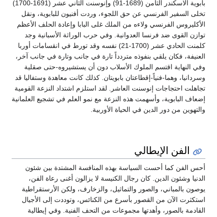
بابوية الاسكندر الثامن (1689-91) وإنوسنت الثاني عشر (1691-1700)
تخلى السفير الفرنسي عن حق اللجوء، وردت أفنيون للبابوية، ونقل
الأكليروس الفرنسي ولاءه من الملك غلى البابا وإعادة الحلف الأعظم
توازن القوى ضد فرنسا العدوانية. وفي حرب الوراثة الأسبانية وجد
كلمنت الحادي عشر (1700-21) نفسه وقد تورط في انقسامات أوربا
العنيفة، فكان يلقي بنفوذه متردداً تارة في جانب وتارة في جانب آخر،
وفي النهاية اقتسم الملوك الأسلاب دون أن يستشيروه-حتى صقلية
وسردانيا، وهما-فنياً-إقطاعتان بابويتان. كذلك كانت معاهدة وستفاليا قد
تجاهلت احتجاجات إنوسنت العاشر. لقد استلزم اشتداد النزعة القومية
إضعاف البابوية، وأسهمت هذه النزعة مع نمو العلم في تشجيع العلمانية
والتهوين من دور الدين في الحياة الأوربية.
الفن الإيطالي
أحس الفن كما أحست السياسة بهذه المنافسة المشتدة بين شئون
الدنيا وشئون الدين. كان رجال الكنيسة لا يزالون أغنى رعاة الفن،
يوصون بالمباني، والصور والتماثيل، والزخارف، ولكن الأرستقراطية
استكثرت الآن من القصور بأسرع من الكنائس، وتوددت إلى الأجيال
القادمة بالصور، وأهدتها مجموعات من التحف الفنية. وفي إيطالية