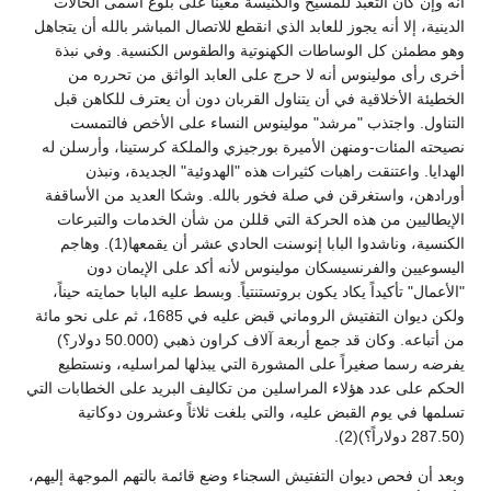
أنه وإن كان التعبد للمسيح والكنيسة معيناً على بلوغ أسمى الحالات
الدينية، إلا أنه يجوز للعابد الذي انقطع للاتصال المباشر بالله أن يتجاهل
وهو مطمئن كل الوساطات الكهنوتية والطقوس الكنسية. وفي نبذة
أخرى رأى مولينوس أنه لا حرج على العابد الواثق من تحرره من
الخطيئة الأخلاقية في أن يتناول القربان دون أن يعترف للكاهن قبل
التناول. واجتذب "مرشد" مولينوس النساء على الأخص فالتمست
نصيحته المئات-ومنهن الأميرة بورجيزي والملكة كرستينا، وأرسلن له
الهدايا. واعتنقت راهبات كثيرات هذه "الهدوئية" الجديدة، ونبذن
أورادهن، واستغرقن في صلة فخور بالله. وشكا العديد من الأساقفة
الإيطاليين من هذه الحركة التي قللن من شأن الخدمات والتبرعات
الكنسية، وناشدوا البابا إنوسنت الحادي عشر أن يقمعها(1). وهاجم
اليسوعيين والفرنسيسكان مولينوس لأنه أكد على الإيمان دون
"الأعمال" تأكيداً يكاد يكون بروتستنتياً. وبسط عليه البابا حمايته حيناً،
ولكن ديوان التفتيش الروماني قبض عليه في 1685، ثم على نحو مائة
من أتباعه. وكان قد جمع أربعة آلاف كراون ذهبي (50.000 دولار؟)
يفرضه رسما صغيراً على المشورة التي يبذلها لمراسليه، ونستطيع
الحكم على عدد هؤلاء المراسلين من تكاليف البريد على الخطابات التي
تسلمها في يوم القبض عليه، والتي بلغت ثلاثاً وعشرون دوكاتية
(287.50 دولاراً؟)(2).
وبعد أن فحص ديوان التفتيش السجناء وضع قائمة بالتهم الموجهة إليهم،