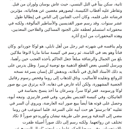
ثانية، سكن بيتاً في التل البنسي، حيث عاش بوسان ولوران من قبل.
وتقاطر عليه أقطاب الكنيسة، ليصورهم مغضين عن هجائياته، مؤثرين
فرشاته على قلمه، وكان أحب الفنانين إلى الناس في إيطاليا طول
عشر سنوات. وقد رسم صور القديسين والأساطير المألوفة، ولكنه في
محفوراته استسلم لعطفه على الجنود المساكين والفلاحين المعذبين،
وهذه المحفورات من أبدع آثاره.
ولم ينافسه في شهرته غير رجل من أهل نابلي، هو لوكا جوردانو. وكان
فناناً وهو بعد في الثامنة، ثم رسم في كنيسة سانتا ماريا لانوفا ملاكين
بلغ من الجمال والرشاقة مبلغاً جعل الحاكم يأخذه العجب حين رآهما،
ويرسل للصبي بعض القطع الذهبية مع توصية لريبيرا. وظل يدرس على
يد ذلك الأستاذ الغارق في تأملاته، ويدهش كل إنسان بسرعة نسخه
للروائع وتقليده للأساليب. وتاق للذهاب إلى روما وفحص رسوم رفائيل
الجصية المشهورة، ولكن أباه عارض في ذهابه، لأنه يرتزق من بيع صور
لوكا ورسومه. ففر لوكا سراً، وسرعان ما أخذ ينسخ بحماسة في
الفاتيكان، وفي كنيسة القديس بطرس، وفي قصر فارنيزي. وتبعه أبوه،
وحصل على قوته هنا أيضاً ببيع صور ابنه العارضة، ويروي أن السر في
تقليبه "فا-برستو" هو حث أبيه على السرعة. فلما استوعب فن روما
مضي إلى البندقية ورسم على طريقة تيشان وكوريدجو صوراً لا تكاد
تختلف عن روائعهما. ولكنه رسم إلى ذلك صوراً أصيلة ظفرت
بالاستحسان، وفي وسعنا الحكم عليها من لوحته "إنزال المسيح عن