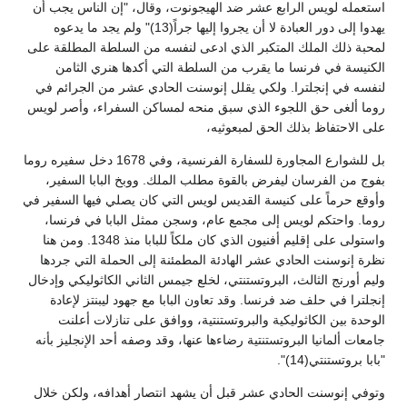
استعمله لويس الرابع عشر ضد الهيجونوت، وقال، "إن الناس يجب أن
يهدوا إلى دور العبادة لا أن يجروا إليها جراً(13)" ولم يجد ما يدعوه
لمحبة ذلك الملك المتكبر الذي ادعى لنفسه من السلطة المطلقة على
الكنيسة في فرنسا ما يقرب من السلطة التي أكدها هنري الثامن
لنفسه في إنجلترا. ولكي يقلل إنوسنت الحادي عشر من الجرائم في
روما ألغى حق اللجوء الذي سبق منحه لمساكن السفراء، وأصر لويس
على الاحتفاظ بذلك الحق لمبعوثيه،
بل للشوارع المجاورة للسفارة الفرنسية، وفي 1678 دخل سفيره روما
بفوج من الفرسان ليفرض بالقوة مطلب الملك. ووبخ البابا السفير،
وأوقع حرماً على كنيسة القديس لويس التي كان يصلي فيها السفير في
روما. واحتكم لويس إلى مجمع عام، وسجن ممثل البابا في فرنسا،
واستولى على إقليم أفنيون الذي كان ملكاً للبابا منذ 1348. ومن هنا
نظرة إنوسنت الحادي عشر الهادئة المطمئنة إلى الحملة التي جردها
وليم أورنج الثالث، البروتستنتي، لخلع جيمس الثاني الكاثوليكي وإدخال
إنجلترا في حلف ضد فرنسا. وقد تعاون البابا مع جهود ليبنتز لإعادة
الوحدة بين الكاثوليكية والبروتستنتية، ووافق على تنازلات أعلنت
جامعات ألمانيا البروتستنتية رضاءها عنها، وقد وصفه أحد الإنجليز بأنه
"بابا بروتستنتي(14)".
وتوفي إنوسنت الحادي عشر قبل أن يشهد انتصار أهدافه، ولكن خلال