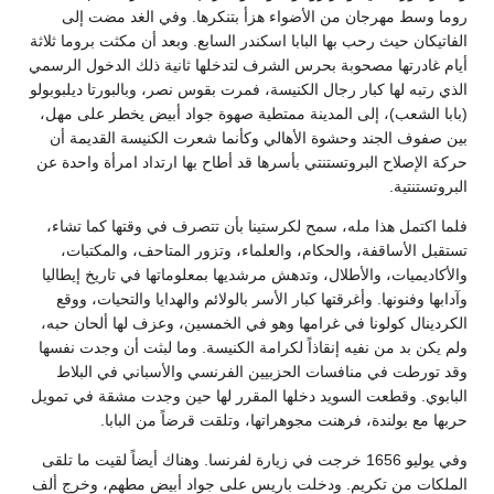
روما وسط مهرجان من الأضواء هزأ بتنكرها. وفي الغد مضت إلى
الفاتيكان حيث رحب بها البابا اسكندر السابع. وبعد أن مكثت بروما ثلاثة
أيام غادرتها مصحوبة بحرس الشرف لتدخلها ثانية ذلك الدخول الرسمي
الذي رتبه لها كبار رجال الكنيسة، فمرت بقوس نصر، وبالبورتا ديلبوبولو
(بابا الشعب)، إلى المدينة ممتطية صهوة جواد أبيض يخطر على مهل،
بين صفوف الجند وحشوة الأهالي وكأنما شعرت الكنيسة القديمة أن
حركة الإصلاح البروتستنتي بأسرها قد أطاح بها ارتداد امرأة واحدة عن
البروتستنتية.
فلما اكتمل هذا مله، سمح لكرستينا بأن تتصرف في وقتها كما تشاء،
تستقبل الأساقفة، والحكام، والعلماء، وتزور المتاحف، والمكتبات،
والأكاديميات، والأطلال، وتدهش مرشديها بمعلوماتها في تاريخ إيطاليا
وآدابها وفنونها. وأغرقتها كبار الأسر بالولائم والهدايا والتحيات، ووقع
الكردينال كولونا في غرامها وهو في الخمسين، وعزف لها ألحان حبه،
ولم يكن بد من نفيه إنقاذاً لكرامة الكنيسة. وما لبثت أن وجدت نفسها
وقد تورطت في منافسات الحزبيين الفرنسي والأسباني في البلاط
البابوي. وقطعت السويد دخلها المقرر لها حين وجدت مشقة في تمويل
حربها مع بولندة، فرهنت مجوهراتها، وتلقت قرضاً من البابا.
وفي يوليو 1656 خرجت في زيارة لفرنسا. وهناك أيضاً لقيت ما تلقى
الملكات من تكريم. ودخلت باريس على جواد أبيض مطهم، وخرج ألف