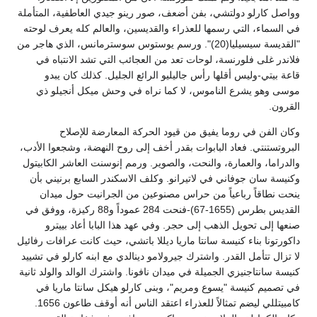
وواصل كارلو دولتشي، بفن أضعف، صور رينو جيدي العاطفية، المتأملة
في السماء، التي رسمها للعذراء والقديسين، والعالم كله يعرف لوحته
"القديسة سيسيليا(20)". ورسم يوستوس سوسترمانس، الذي هاجر من
فلاندر غلى فلورنسة، لوحات تعد من العجائب التي تشد الانتباه في
قاعة بيتي-وليس أقلها رأس جاليليو الرائع الجليل. كذلك كان يبدو
موسى وهو يشرع الناموس، لا كما نراه في وحش ميكل أنجيلو ذي
القرون.
وكان الفن في روما يفيق من قيود الحركة المعارضة للإصلاح
البروتستنتي. فعاد البابوات بقدر أخف إلى روح النهضة، وشجعوا الأدب،
والدراما، والعمارة، والنحت، والصوير. ورمم إنوسنت العاشر الكابيتول
وكنيسة سان جوفاني في لاتيرانو. وكلف الاسكندر السابع برنيني بأن
ينحت نطاقاً رباعياً من حراس مصنوعين من الجرانيت حول ميدان
القديس بطرس (1655-67)-فنحت 284 عموداً و88 ركيزة، ووفق في
صنعها إلى تحويل الذهب إلى حجر. وفي عهد هذا البابا أعاد بييترو
داكورتونا بناء كنيسة سانتا ماريا ديللا باتشي، حيث كانت عرافات رفائيل
لا تزال تتأمل القدر. واشترك جيرولامو دينالدي مع ابنه كارلو في تشييد
كنيسة سانتاجنيزي الجميلة في ميدان نافونا. واشترك الوالد والولد ثانية
في تصميم كنيسة "يسوع ومريم"، وبنى كارلو هيكل سانتا ماريا في
كامبيتللي ليضم تمثالاً للعذراء اعتقد الناس أنه أوقف طاعون 1656.