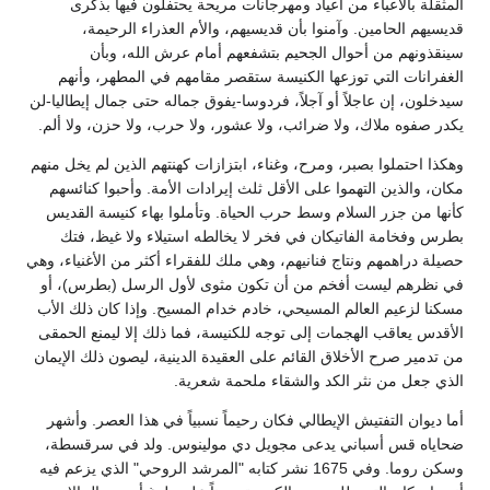
المثقلة بالأعباء من أعياد ومهرجانات مريحة يحتفلون فيها بذكرى
قديسيهم الحامين. وآمنوا بأن قديسيهم، والأم العذراء الرحيمة،
سينقذونهم من أحوال الجحيم بتشفعهم أمام عرش الله، وبأن
الغفرانات التي توزعها الكنيسة ستقصر مقامهم في المطهر، وأنهم
سيدخلون، إن عاجلاً أو آجلاً، فردوسا-يفوق جماله حتى جمال إيطاليا-لن
يكدر صفوه ملاك، ولا ضرائب، ولا عشور، ولا حرب، ولا حزن، ولا ألم.
وهكذا احتملوا بصبر، ومرح، وغناء، ابتزازات كهنتهم الذين لم يخل منهم
مكان، والذين التهموا على الأقل ثلث إيرادات الأمة. وأحبوا كنائسهم
كأنها من جزر السلام وسط حرب الحياة. وتأملوا بهاء كنيسة القديس
بطرس وفخامة الفاتيكان في فخر لا يخالطه استيلاء ولا غيظ، فتك
حصيلة دراهمهم ونتاج فنانيهم، وهي ملك للفقراء أكثر من الأغنياء، وهي
في نظرهم ليست أفخم من أن تكون مثوى لأول الرسل (بطرس)، أو
مسكنا لزعيم العالم المسيحي، خادم خدام المسيح. وإذا كان ذلك الأب
الأقدس يعاقب الهجمات إلى توجه للكنيسة، فما ذلك إلا ليمنع الحمقى
من تدمير صرح الأخلاق القائم على العقيدة الدينية، ليصون ذلك الإيمان
الذي جعل من نثر الكد والشقاء ملحمة شعرية.
أما ديوان التفتيش الإيطالي فكان رحيماً نسبياً في هذا العصر. وأشهر
ضحاياه قس أسباني يدعى مجويل دي مولينوس. ولد في سرقسطة،
وسكن روما. وفي 1675 نشر كتابه "المرشد الروحي" الذي يزعم فيه