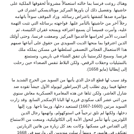
وهناك روعت فرنسا بما خالته استعمالاً مشروعاً لحقوقها الملكية على
حاشيتها. وتفصيل ذلك أن ياورها المركيز مونالديسكي اشترك في
مؤامرة ضدها كشفتها باعتراض رسائله. وزاد الموقف سوءاً باتهامه
رجلاً آخر من حاشيتها بالتآمر عليها. فواجهته برسائله التي تثبت التهمة
عليه، وأمرت قسيساً أن يسمع اعترافه ويمنحه غفران الكنيسة، ثم
أصدرت الأمر لحراسها فأعدموا المركيز. وصعقت فرنسا، وحتى أولئك
الذين اعترفوا بما منحها الديت السويدي من حقوق على أتباعها صمهم
هذا الاستعمال الفجائي التعسفي لسلطتها في مسكن يملكه ملك
فرنسا. وسمح لكرستينا بأن تنفق الشتاء في باريس، وتستمتع
بالتمثيليات وحفلات الرقص، ولكن البلاط تنفس الصعداء حين رحلت
إلى إيطاليا (مايو 1658).
وقد سبب لها قطع الدخل الذي يأتيها من السويد من الحرج الشديد ما
جعلها فيما روي تطلب إلى الإمبراطور ليوبولد الأول جيشاً تقوده ضد
شارل العاشر، ولكن ثناها عن هذه المغامرة العسكرية معاش سنوي
من اثني عشر ألف سكودي قرره لها البابا الإسكندر السابع. وقد زارت
السويد مرتين (1660-1667) لتستعيد دخلها، وربما تاجها. ورد إليها
دخلها، ولكنها لم تلق ترحيباً في استوكهولم، واتهمها رجال الدين
اللوثريين بأنها تتآمر لتحول الأمة إلى الكاثوليكية، ومنعت من الاستماع
إلى القداس في مسكنها. وكانت بعد كل زيارة من هاتين الزيارتين
تعتكف في هامبورج. ومنها أرسلت مندوبين إلى وارسو في 1668