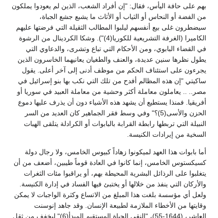
بهم على حافة اليأس، فقال: "إن أفراد الشعب، الذين لم يعودوا يملكون
من الفضة أو النحاس أو الثياب أو الأثاث ما يشبع جشع الجباة،
سيضطرون غلى بيع أنفسهم ليلبوا المطالب الثقيلة التي فرضتها عليهم
الكاميرا (الغرفة التشريعية للكوريا(4)"). وشكا الكردينال من الرشوة
في القضاء البابوي، ومن الأحكام التي تباع وتشرى، والدعاوي التي
يطول نظرها سنين عديدة، والعنف والطغيان يعانيهما الخاسرون الذين
يجرءون على استئناف الحكم من موظف أدنى إلى آخر أعلى. يقول
ساكيتي "إن هذه المظالم أفدح من تلك التي نكب بها بنو إسرائيل في
مصر.. .. يعاملون معاملة أكثر وحشية من معاملة العبيد في سوريا أو
أفريقيا. فمنذا يستطيع أن يشهد هذه الأشياء دون أن يذرف عليها دموع
الحزن والأسى(5)؟" وفي وسط فقر الجماهير كان العديد من السر
النبيلة التي تربطها رابطة القرابة بالبابوات أو الكرادلة يتلقى الهبات
السخية من إيرادات الكنيسة.
أما بابوات هذا العهد لميكونوا زهاداً كبيوس الخامس، ولا رجال دولة
كسيكستوس الخامس، إنما كانوا في العادة قوماً طيبين، أضعف من أن
يتغلبوا على الرذائل البشرية المحيطة بهم، أو يراقبوا مئات الثغرات
والأركان التي ينفذ من خلالها أو يختبئ فيها الفساد في إدارة الكنيسة.
ولعل أي مؤسسة بلغت هذا المبلغ من الاتساع وكثرة الواجبات لا يمكن
وقايتها من الأخطاء الملازمة لطبيعة الإنسان. وقد جاهد إنوسنت
العاشر، (1644-55)، "النقي الحياة المستقيم المبدأ(6)" ليخفف من ثقل