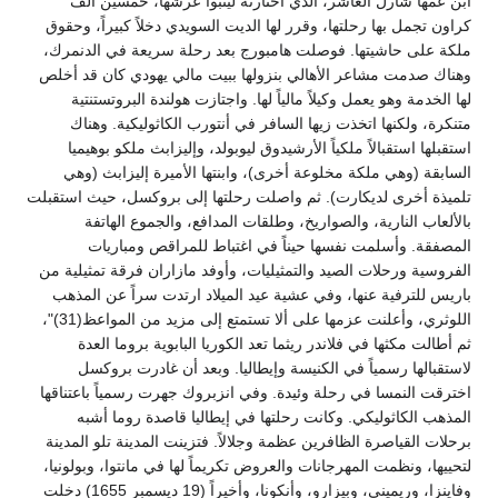
ابن عمها شارل العاشر، الذي اختارته ليتبوأ عرشها، خمسين ألف
كراون تجمل بها رحلتها، وقرر لها الديت السويدي دخلاً كبيراً، وحقوق
ملكة على حاشيتها. فوصلت هامبورج بعد رحلة سريعة في الدنمرك،
وهناك صدمت مشاعر الأهالي بنزولها ببيت مالي يهودي كان قد أخلص
لها الخدمة وهو يعمل وكيلاً مالياً لها. واجتازت هولندة البروتستنتية
متنكرة، ولكنها اتخذت زيها السافر في أنتورب الكاثوليكية. وهناك
استقبلها استقبالاً ملكياً الأرشيدوق ليوبولد، وإليزابث ملكو بوهيميا
السابقة (وهي ملكة مخلوعة أخرى)، وابنتها الأميرة إليزابث (وهي
تلميذة أخرى لديكارت). ثم واصلت رحلتها إلى بروكسل، حيث استقبلت
بالألعاب النارية، والصواريخ، وطلقات المدافع، والجموع الهاتفة
المصفقة. وأسلمت نفسها حيناً في اغتباط للمراقص ومباريات
الفروسية ورحلات الصيد والتمثيليات، وأوفد مازاران فرقة تمثيلية من
باريس للترفية عنها، وفي عشية عيد الميلاد ارتدت سراً عن المذهب
اللوثري، وأعلنت عزمها على ألا تستمتع إلى مزيد من المواعظ(31)"،
ثم أطالت مكثها في فلاندر ريثما تعد الكوريا البابوية بروما العدة
لاستقبالها رسمياً في الكنيسة وإيطاليا. وبعد أن غادرت بروكسل
اخترقت النمسا في رحلة وئيدة. وفي انزبروك جهرت رسمياً باعتناقها
المذهب الكاثوليكي. وكانت رحلتها في إيطاليا قاصدة روما أشبه
برحلات القياصرة الظافرين عظمة وجلالاً. فتزينت المدينة تلو المدينة
لتحييها، ونظمت المهرجانات والعروض تكريماً لها في مانتوا، وبولونيا،
وفاينزا، وريميني، وبيزارو، وأنكونا، وأخيراً (19 ديسمبر 1655) دخلت