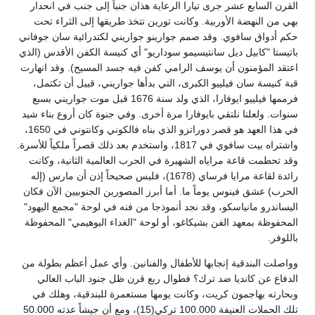
القرن السابع عشر جرى تيارا الرعاية هذان جنباً إلى جنب في انحدار
بهي من النهضة الأوربية. وكانت تورين تتخذ طريقها إلى الثراء تحت
حكم أدواق سافوي. وقد صمم جوارينو جواريني لكتدرائية سان جوفاني
باتيستا "كابيل ديل سانتيسيمو سوداريو" أي كنيسة الكفن الأقدس (الذي
اعتقد المؤمنون أن يوسف الرامي كفن فيه جسد المسيح). وقد انهارت
قبة كنيسة سان فيلييو الكبرى، التي بدأها جواريني، قبيل أن تكتمل،
فرممها فيلييو ايوفارا، الذي ولد سنة 1676 قبل موت جواريني بسبع
سنوات. ولعلنا نلتقي بايوفارا مرة أخرى. وفي جنوة كان أروع بناء شيد
في هذا العهد هو قصر دوراتزو الذي بناه فالكوني وكانتوني في 1650،
واشتراه بيت سافوي في 1817، واستخدم بعد ذلك قصراً ملكياً للأسرة.
وقد تحطمت قاعة مراياه الشهيرة في الحرب العالمية الثانية، وكانت
رائدة لقاعة مرايا فرساي (1678)، فليس صحيحاً إذن أن مارس (إله
الحرب) عشق فينوس يوماً ما. أما أبرز المصورين الجنوبيين الآن فكان
اليساندرو مانياسكو، وقد نجد أنموذجا من فنه في لوحة "مجمع اليهود"
المحفوظة بمعهد الفن بشيكاغو، أو لوحة "الغداء البوهيمي" المحفوظة
باللوفر.
وواصلت البندقية إنجابها للأطفال والفنانين. وأي عمل أعظم بطولة من
الدفاع عن كانديا ضد ترك؟ فطوال ربع قرن ظل جنود الباب العالي
وبحارته يهاجمون كريت، وكانت يومها مستعمرة للبندقية، وهلك في
تلك الحملات العنيفة 100.000 تركي(15)، ومع أن جيشاً عدته 50.000