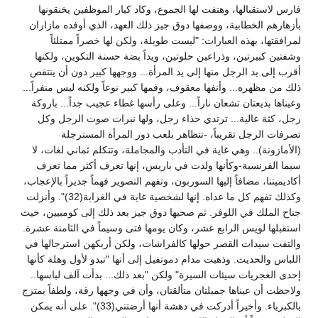
فارس لاستقبالها، وهتفت لها الجموع، وكاد كبار الموظفين يخنقونها
بأزهارهم الخطابية، ووصفها دوق جيز ذلك العهد، الذي أوفده مازاران
لمرافقتها، بهذه العبارات: "ليست طويلة، ولكن لها خصراً ممتلئاً
وشفتين كبيرتين، وذراعين حلوتين، ويداً بضة حسنة التكوين، ولكنها
أقرب إلى يد الرجل منها إلى يد المرأة... ووجهها كبير دون أن ينتقص
ذلك من مظهره... وأنفها معقوف، وفمها كبير نوعاً ولكنه ليس منفراً...
وعيناها بديعتان تشعان ناراً... وعلى رأسها غطاء عجيب جداً... باروكة
رجل، كثة عالية... ترتدي حذاء رجل، ولها نبرات صوت الرجل وكل
تصرفات الرجل تقريباً، -تتظاهر بلعب دور المرأة المسترجلة
(الأمازونة).. وهي غاية في التأدب والمجاملة، وتتكلم ثماني لغات، لا
سيما الفرنسية-وكأنها ولدت في باريس، إنها تعرف أكثر مما تعرف
أكاديميتنا، مضافاً إليها السوربون، وتفهم التصوير فهماً جديراً بالإعجاب،
وكذلك تفهم كل ما عداه. إنها لشخصية غاية في الغرابة(32)". وأنزلت
جناح الملك في اللوفر. ثم صحبها دوق جيز بعد ذلك إلى كومبيين، حيث
استقبلها لويس الرابع عشر، وكان يومها فتى وسيماً في الثامنة عشرة.
والتفت سيدات القصر حولها كالفراشات، ولكن أربكهن استرجالها في
اللباس والحديث. وذهبت مدام دموتفيل إلى أنها "تبدو لأول وهلة كأنها
إحدى الغجريات سيئات السيرة" ولكن "بعد ذلك... بدأت آلف لباسها..
ولاحظت أن عيناها جميلتان متألقتان، وأن في وجهها رقة، ولطفاً يمتزج
بالكبرياء. وأخيراً أدركت في دهشة أنها أرضتني(33)". على أنه يمكن