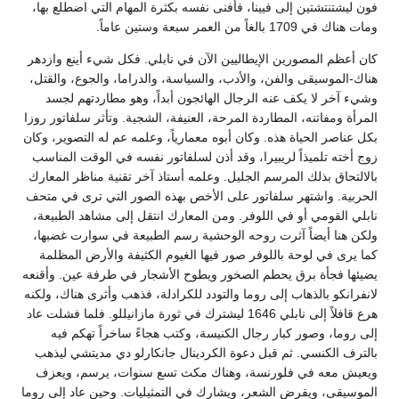
فون ليشتنتشتين إلى فيينا، فأفنى نفسه بكثرة المهام التي اضطلع بها،
ومات هناك في 1709 بالغاً من العمر سبعة وستين عاماً.
كان أعظم المصورين الإيطاليين الآن في نابلي. فكل شيء أينع وازدهر
هناك-الموسيقى والفن، والأدب، والسياسة، والدراما، والجوع، والقتل،
وشيء آخر لا يكف عنه الرجال الهائجون أبداً، وهو مطاردتهم لجسد
المرأة ومفاتنه، المطاردة المرحة، العنيفة، الشجية. وتأثر سلفاتور روزا
بكل عناصر الحياة هذه. وكان أبوه معمارياً، وعلمه عم له التصوير، وكان
زوج أخته تلميذاً لريبيرا، وقد أذن لسلفاتور نفسه في الوقت المناسب
بالالتحاق بذلك المرسم الجليل. وعلمه أستاذ آخر تقنية مناظر المعارك
الحربية. واشتهر سلفاتور على الأخص بهذه الصور التي ترى في متحف
نابلي القومي أو في اللوفر. ومن المعارك انتقل إلى مشاهد الطبيعة،
ولكن هنا أيضاً آثرت روحه الوحشية رسم الطبيعة في سوارت غضبها،
كما يرى في لوحة باللوفر صور فيها الغيوم الكثيفة والأرض المظلمة
يضيئها فجأة برق يحطم الصخور ويطوح الأشجار في طرفة عين. وأقنعه
لانفرانكو بالذهاب إلى روما والتودد للكرادلة، فذهب وأثرى هناك، ولكنه
هرع قافلاً إلى نابلي 1646 ليشترك في ثورة مازانيللو. فلما فشلت عاد
إلى روما، وصور كبار رجال الكنيسة، وكتب هجاءً ساخراً تهكم فيه
بالترف الكنسي. ثم قبل دعوة الكردينال جانكارلو دي مديتشي ليذهب
ويعيش معه في فلورنسة، وهناك مكث تسع سنوات، يرسم، ويعزف
الموسيقى، ويقرض الشعر، ويشارك في التمثيليات. وحين عاد إلى روما