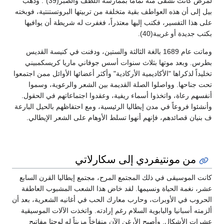
لمرض كانت تشفى منه تماماً بممارسة اللطف والصبر(39)". وذهب
بيل إلى أن هذه العواطف بقية متخلفة من تربيتها البروتستنتية، فوبخته
على هذا التفسير، فكتب إليها معتذراً، فغفرت له شريطة أن يوافيها
بكتب جديدة أو غريبة(40).
وماتت عام 1689 بالغة الثالثة والستين، ودفنت في كنيسة القديس
بطرس. وبعد موتها بثلاث سنوات أسس جوفاني ماريا كريسكمبيني
تخليداً لذكراها "الأكاديمية الأركادية" وأكثر أعضائها الأوائل ممن اجتمعوا
تحت جناحها. وواصلوا الصلة القديمة بين الشعر والرعوية، وسموا
أنفسهم رعاة، واتخذوا أسماء ريفية، وعقدوا اجتماعاتهم في الحقول.
وأنشئوا فروعاً في مدن إيطاليا الرئيسية، ومع احتفاظهم بالحيل البارعة
ف بنيان قصائدهم، فإنهم أنهوا تسلط الأوهام على الشعر الإيطالي.
من مونتيفردي إلى سكارلاتي
كانت الموسيقى في ذلك المجتمع المرح، مجتمع إيطاليا القرن السابع
عشر، نغمة الحياة ونسيمها. لقد خاض هذا الشعب المشبوب العاطفة
الحروب في الأوبرات، وحارب معارك الحب في أغانيه الشعرية، بعد أن
ألزمته أسبانيا والبابوية السلام رغم إرادته. واتخذت الآلات الموسيقية
عشرات الأشكال. وأصبح الأرغن الآن منفاخاً مزيناً له لوحتا مفاتيح