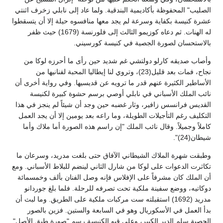
الصليب" المحفوظة بأكاديمية البندقية. ولما عاد إلى نابلي زخرف اثنتي
عشرة كنيسة بكفاية وسرعة لم يجد معها منافسوه حيلة إلا أن يتسقطوا
له الهنات. ثم دعاه كوزيمو الثالث إلى فلورنسة (1679) حيث ظفر
بالاستحسان لصورة الجصية في كنيسة كورسيني.
وأصاب صديقه كارلو دولتشي غم شديد حين رأى ما أحرزه لوكا من
نجاح، فمات بعد قليل(23)، وتروي لنا إيطاليا المحبة لفنانيها من
الأساطير الكثيرة عنهم قدر ما ترويه عن قديسيها. وفي رواية أخرى أن
نائب الملك الأسباني في نابلي أوصي برسم حشوة كبيرة لكنيسة
القديس فرانسس زافير، وثار غضبه حين وجد أن شيئاً لم ينجز في هذا
التكليف رغم التأجيلات الطويلة، وما راعه بعد يومين إلا أن يجد العمل
كاملاً وجميلاً. وقال نائب الملك "إن راسم هذه الصورة أما ملاك وأما
شيطان(24)".
وطبقت شهرة الملاك الشيطاني الآفاق حتى بلغت مدريد، وسرعان ما
تكاثرت الدعوات على لوكا من شارل الثاني لينضم للبلاط الأسباني. ومع
أن الملك كان مشرفاً على الإفلاس فإنه وصل الفنان بألف وخمسمائة
دوكاتيه، ووضع سفينة ملكية تحت تصرفه للرحلة. فلما بلغ جوردانو
مدريد (1692) استقبلته ست مركبات ملكية على الطريق. وما لبث أن
بدأ العمل في الأسكوريال وهو في السابعة والستين. فزين بالصور
الجصية سلم الدير الكبير، وعلى قبو الكنيسة رسم "صورة طبق الأصل"