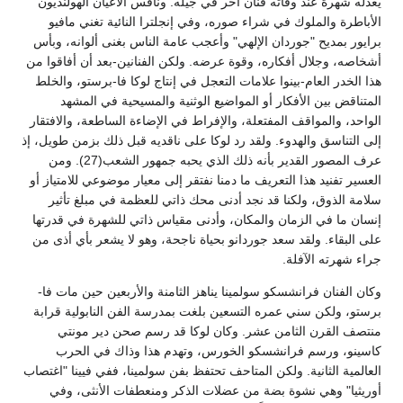
يعدله شهرة عند وفاته فنان آخر في جيله. ونافس الأعيان الهولنديون
الأباطرة والملوك في شراء صوره، وفي إنجلترا النائية تغني مافيو
برايور بمديح "جوردان الإلهي" وأعجب عامة الناس بغنى ألوانه، وبأس
أشخاصه، وجلال أفكاره، وقوة عرضه. ولكن الفنانين-بعد أن أفاقوا من
هذا الخدر العام-بينوا علامات التعجل في إنتاج لوكا فا-برستو، والخلط
المتناقض بين الأفكار أو المواضيع الوثنية والمسيحية في المشهد
الواحد، والمواقف المفتعلة، والإفراط في الإضاءة الساطعة، والافتقار
إلى التناسق والهدوء. ولقد رد لوكا على ناقديه قبل ذلك بزمن طويل، إذ
عرف المصور القدير بأنه ذلك الذي يحبه جمهور الشعب(27). ومن
العسير تفنيد هذا التعريف ما دمنا نفتقر إلى معيار موضوعي للامتياز أو
سلامة الذوق، ولكنا قد نجد أدنى محك ذاتي للعظمة في مبلغ تأثير
إنسان ما في الزمان والمكان، وأدنى مقياس ذاتي للشهرة في قدرتها
على البقاء. ولقد سعد جوردانو بحياة ناجحة، وهو لا يشعر بأي أذى من
جراء شهرته الآفلة.
وكان الفنان فرانشسكو سولمينا يناهز الثامنة والأربعين حين مات فا-
برستو، ولكن سني عمره التسعين بلغت بمدرسة الفن النابولية قرابة
منتصف القرن الثامن عشر. وكان لوكا قد رسم صحن دير مونتي
كاسينو، ورسم فرانشسكو الخورس، وتهدم هذا وذاك في الحرب
العالمية الثانية. ولكن المتاحف تحتفظ بفن سولمينا، ففي فيينا "اغتصاب
أوريثيا" وهي نشوة بضة من عضلات الذكر ومنعطفات الأنثى، وفي