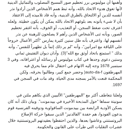
وأهمها أن مولينوس برر تحطيم صور المسيح المصلوب والتماثيل الدينية
لأنها تعوق هدوء الاتحاد بالله، وأنه ثبط همم الأشخاص الذين أرادوا نذر
أنفسه للدين أو الالتحاق بالطرق الدينية، وأنه قاد تلاميذه إلى الاعتقاد
بأن لا شيء يأتونه بعد بلوغهم الاتحاد بالله يمكن أن يكون خطيئة. ولعله
اعترف تحت ضغط السجن، أو التعذيب، أو الخوف، بأنه اغتفر تحطيم
الصور، وبأنه ثنى الأشخاص الذين رآهم لا يصلحون للرهبنة عن نذر
أنفسهم لها، واعترف بأنه ظل سنين كثيرة يمارس "أكثر الأعمال خروجاً
على اللياقة مع امرأتين"، وأنه "لم ير ذلك إثماً بل تطهيراً للنفس"، وأنه
بذلك " استمتع باتحاد أوثق مع الله"(3). وأدان ديوان التفتيش ثماني
وستين دعوى وجدها في كتاب مولينوس أو رسائله أو اعترافاته، وفي 3
سبتمبر 1678 وجه إليه الاتهام في احتفال عام مما يحرق فيه
المهرطقون auto-da-f( وحضر جمع كبير، وطالبوا بحرقه، ولكن
المحكمة قنعت بالأمر بسجنه مدى الحياة. وقد مات في السجن في
1697.
ولعلنا نتعاطف أكثر مع "المهرطقين" الألبيين الذي بكاهم ملتن في
سونيتة سماها "حول المذبحة الأخيرة في بييدمونت". وبيان ذلك أنه كان
يسكن الأودية الرابضة بين بييدمونت السافواوية ودوفينه الفرنسية قوم
يدعون الفودوا، هم حفدة "الفالدنيز" الذين سبقوا حركة الإصلاح
البروتستنتي وعاشوا بعدها، والذين احتفظوا بعقيدتهم البروتستنتية خلال
عشرات التقلبات التي طرأت على القانون والحكومة.