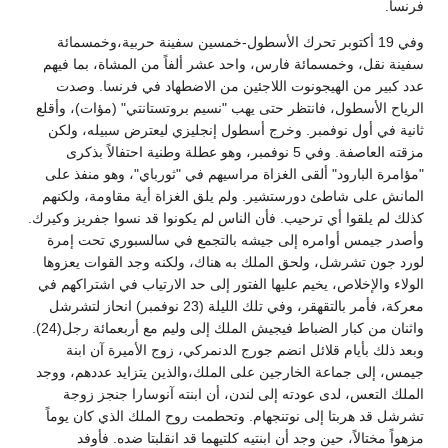
فرنسا.
وفي 19 أكتوبر تحرك الأسطول-خمسين سفينة حربية،وخمسمائة
سفينة نقل، وخمسمائة فارس، واحد عشر ألفاً من المشاة، بما فيهم
عدد كبير من الهيجونوت اللاجئين من الاضطهاد في فرنسا. وصدت
الرياح الأسطول، فانتظر حتى يهب "نسيم بروتستانتي" (مؤات)، وأقلع
ثانية في أول نوفمبر. وخرج أسطول إنجليزي ليعترض سبيله، ولكن
مزقته العاصفة. وفي 5 نوفمبر، وهو عطلة وطنية احتفالاً بذكرى
"مؤامرة البارود" ألقى الغزاة مراسيهم في "ثورباي"، وهو منفذ على
المانش على شاطئ دورستشير. ولم يلق الغزاة أية مقاومة، ولكنهم
كذلك لم يلقوا أي ترحيب. فأن الناس لم يكونوا قد نسوا جفريز وكيرك.
وأصدر جيمس أوامره إلى جيشه بالتجمع في سالسبوري تحت إمرة
لورد جون تشرشل، ولحق الملك به هناك، ولكنه وجد القوات يعزوها
الولاء والإخلاص، يخيم عليها الفتور إلى حد الارتياب في اشتراكهم في
معركة، فأمر بالتقهقر، وفي تلك الليلة (23 نوفمبر) انحاز لتشرشل
واثنان من كبار الضباط فيجيش الملك إلى وليم مع أربعمائة رجل(24).
وبعد ذلك بأيام قلائل انضم جورج الدنمركي، زوج الأميرة آن ابنة
جيمس، إلى جماعة الخارجين على الملك،والذين يتزايد عددهم، ووجد
الملك التعس، لدى عودته إلى لندن، أن ابنته آنوسارا جنجز زوجة
تشرشل قد هربتا إلى نوتنجهام. وتحطمت روح الملك الذي كان يوماً
مزهواً مختالاً، حين وجد أن ابنتيه كلتيهما قد انقلبتا ضده. فأوفد