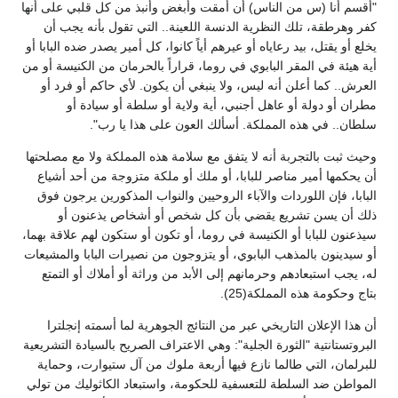
"أقسم أنا (س من الناس) أن أمقت وأبغض وأنبذ من كل قلبي على أنها
كفر وهرطقة، تلك النظرية الدنسة اللعينة.. التي تقول بأنه يجب أن
يخلع أو يقتل، بيد رعاياه أو عيرهم أياً كانوا، كل أمير يصدر ضده البابا أو
أية هيئة في المقر البابوي في روما، قراراً بالحرمان من الكنيسة أو من
العرش.. كما أعلن أنه ليس، ولا ينبغي أن يكون. لأي حاكم أو فرد أو
مطران أو دولة أو عاهل أجنبي، أية ولاية أو سلطة أو سيادة أو
سلطان.. في هذه المملكة. أسألك العون على هذا يا رب".
وحيث ثبت بالتجربة أنه لا يتفق مع سلامة هذه المملكة ولا مع مصلحتها
أن يحكمها أمير مناصر للبابا، أو ملك أو ملكة متزوجة من أحد أشياع
البابا، فإن اللوردات والآباء الروحيين والنواب المذكورين يرجون فوق
ذلك أن يسن تشريع يقضي بأن كل شخص أو أشخاص يذعنون أو
سيذعنون للبابا أو الكنيسة في روما، أو تكون أو ستكون لهم علاقة بهما،
أو سيدينون بالمذهب البابوي، أو يتزوجون من نصيرات البابا والمشيعات
له، يجب استبعادهم وحرمانهم إلى الأبد من وراثة أو أملاك أو التمتع
بتاج وحكومة هذه المملكة(25).
أن هذا الإعلان التاريخي عبر من النتائج الجوهرية لما أسمته إنجلترا
البروتستانتية "الثورة الجلية": وهي الاعتراف الصريح بالسيادة التشريعية
للبرلمان، التي طالما نازع فيها أربعة ملوك من آل ستيوارت، وحماية
المواطن ضد السلطة للتعسفية للحكومة، واستبعاد الكاثوليك من تولي