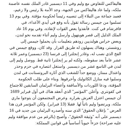
هاليفاكس للتفاوض مع وليم وفي 11 ديسمبر غادر الملك نفسه عاصمة
ملكه، ولما عاد هاليفاكس من الجبهة، وجد الأمة بلا رئيس ولا زعيم،
فعمد جماعة من النبلاء إلى تنصيبه رئيساً لحكومة مؤقتة. وفي يوم 13
تسلموا من جيمس رسالة تقول بأنه وقع في أيدي الأعداء، في
فافرشام في كنت. فأنفذوا بعض القوات لإنقاذه، وفي يوم 16 عاد
الملك الذليل إلى قصر هويتهول وأرسل وليم أثناء تقدمه نحو لندن،
وبعض حراس هولنديين زودهم بتعليمات بأن يحملوا جيمس إلى
روشستر، وهناك يسهلون له طريق الفرار. وقد كان، ووقع جيمس في
الفخ الذي نصب له، وغادر إنجلترا إلى فرنسا (23 ديسمبر).وعمر ثلاثة
عشر عاماً بعد سقوطه، ولكنه لم ير إنجلترا ثانية قط. ووصل وليم إلى
لندن في التاسع عشر من ديسمبر. واستغل انتصاره في حزم وحذر
واعتدال ممتاز، ووضع حداً للشغب الذي آثاره البروتستانت في لندن
وسلبوا فيه منازل الكاثوليك وأحرقوها. وبناء على طلب الحكومة
المؤقتة، ودعا اللوردات والأساقفة وأعضاء البرلمان السابقين للاجتماع
في كفونتري. وأعلن "المؤتمر" الذي أنعقد هناك في أول فبراير 1689
أن جيمس اعتزل العرش بفراره. وعرض المجتمعون أن يتوجوا ماري
ملكة، ويرتضوا وليم نائباً لها. فقبلا (13 فبراير). ولكن المؤتمر قرن هذا
العرض " بإعلان الحقوق" الذي سنه وأصدره البرلمان من جديد في 16
ديسمبر على أنه "وثيقة الحقوق"، وأصبح (بالرغم من عدم موافقة وليم
عليه صراحة) جزءاً حيوياً أساسياً في قوانين المملكة: