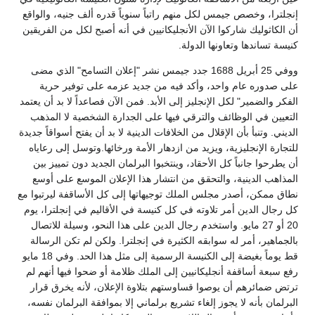
إنجلترا، وخصص جيمس لكل منهم راتباً سنوياً قدره ألف جنيه، والواقع
أن الكاثوليك شاركوا الآن الأنجليكانيين في أنه أصبح لكل من الفريقين
كنيسة تساندها وتعاونها الدولة.
ووفي 25 أبريل 1688 جدد جيمس نشر "إعلان التسامح" الذي مضى
على صدوره عام واحد، وأكد فيه من جديد عزمه على توفير حرية
الفكر والضمير" لكل الإنجليز إلى الأبد. فمن الآن فصاعداً لا بد أن يعتمد
التعيين في الوظائف والترقي فيها على الجدارة الشخصية لا المذهب
الديني. وتنبأ بأن الإقلال من الخلافات الدينية لا بد أن يفتح أسواقاً جديدة
للتجارة الإنجليزية، ويزيد من ازدهار الأمة ورخائها.وتوسل إلى رعاياه
أن يطرحوا جانباً كل الأحقاد، وينتخبوا البرلمان الجديد دون تمييز بين
المذاهب الدينية، والتحقق من انتشار هذا الإعلان الموسع على أوسع
نطاق ممكن، أصدر مجلس الملك توجيهاتها إلى كل الأساقفة ليرتبوا مع
كل رجال الدين أمر تلاوته في كل كنيسة في الأقاليم في إنجلترا، يوم
20 أو 27 مايو. واستخدم رجال الدين على هذا النحو، وسيلة للاتصال
بالجماهير، أمر له سوابقه الكثيرة في إنجلترا. ولكن لم تكن الرسالة
قط يوماً بغيضة إلى الكنيسة الرسمية إلى مثل هذا الحد. وفي 18 مايو
رفع سبعة أساقفة أنجليكانيين إلى الملك ظلامة أو ضحوا فيها أنهم لم
ترتض ضمائرهم أن يوصوا قساوستهم بتلاوة الإعلان، لأنه يخرق قرار
البرلمان بأنه لا يجوز إلغاء تشريع برلماني إلا بموافقة البرلمان نفسه،