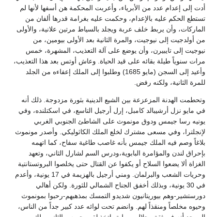
أدت إلى إعدام عدد من الأبرياء، وأعربت المحكمة هن أسفها لأنها لم
تستطع الحكم عليه بالإعدام، وحكمت عليه بغرامة قدرها ألفان من
الماركات، وأن يربط خلف عربة ويجلد بالسياط مرتين علانية، والأولى
من أولدجيت إلى نيوجيت، والمرة الثانية بعد الأولى بيومين، من
نيوجيت إلى تايبيرن، وأن يوضع على آلة التعذيب، المشهرة، خمس
مرات سنوياً طيلة بقائه على قيد الحياة. وعاش أوتس بعد هذا التعذيب،
وأعيد إلى السجن (مايو 1685) وطلبوا إلى الملك إعفاءه من الجلد
للمرة الثانية، ولكنه رفض.
وتحطمت الهدنة المزعزعة بين الشيع الدينية بثورة مزدوجة. ذلك أنه
في مايو نزل أرشيبالد كامبل، إرل أرجيل التاسع، في اسكتلنده، وفي
يونيه رسا جيمس ودوق مونموث على الشاطئ الجنوبي الغربي
لإنجلترا، وفي مسعى مشترك لخلع الملك الكاثوليكي. وأصدر مونموث
بلاغاً وصم فيه الملك جيمس بأنه غاصب طاغية سفاح، كما اتهمه
بإحراق لندن والمؤامرة البابوية،ودرس السم لشارل الثاني، وتعهد
الغزاة ألا يضعوا السلاح أو يكفوا عن القتال حتى يخلصوا البروتستانتية
وحريات الشعب والبرلمان. ومني أرجيل بالهزيمة في 17 يونية، وأعدم
في 30 يونية، وبذلك أخفق الجناح الشمالي للثورة. ولكن أهالي
دورستشير-وهم بيوريتانيون شديدو التمسك بمذهبهم-رحبوا بمونموث
وحيوه مخلصاً ومنقذاً لهم. وانضم تحت لوائه عدد كبير جداً من الناس،