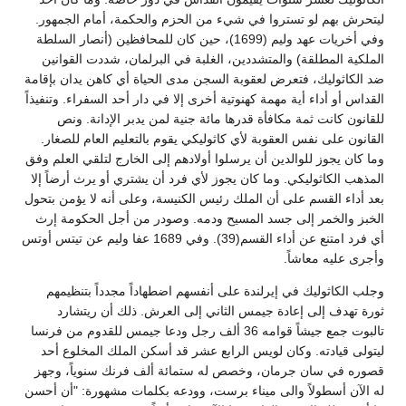
ليتحرش بهم لو تستروا في شيء من الحزم والحكمة، أمام الجمهور.
وفي أخريات عهد وليم (1699)، حين كان للمحافظين (أنصار السلطة
الملكية المطلقة) والمتشددين، الغلبة في البرلمان، شددت القوانين
ضد الكاثوليك، فتعرض لعقوبة السجن مدى الحياة أي كاهن يدان بإقامة
القداس أو أداء أية مهمة كهنوتية أخرى إلا في دار أحد السفراء. وتنفيذاً
للقانون كانت ثمة مكافأة قدرها مائة جنية لمن يدبر الإدانة. ونص
القانون على نفس العقوبة لأي كاثوليكي يقوم بالتعليم العام للصغار.
وما كان يجوز للوالدين أن يرسلوا أولادهم إلى الخارج لتلقي العلم وفق
المذهب الكاثوليكي. وما كان يجوز لأي فرد أن يشتري أو يرث أرضاً إلا
بعد أداء القسم على أن الملك رئيس الكنيسة، وعلى أنه لا يؤمن بتحول
الخبز والخمر إلى جسد المسيح ودمه. وصودر من أجل الحكومة إرث
أي فرد امتنع عن أداء القسم(39). وفي 1689 عفا وليم عن تيتس أوتس
وأجرى عليه معاشاً.
وجلب الكاثوليك في إيرلندة على أنفسهم اضطهاداً مجدداً بتنظيمهم
ثورة تهدف إلى إعادة جيمس الثاني إلى العرش. ذلك أن ريتشارد
تالبوت جمع جيشاً قوامه 36 ألف رجل ودعا جيمس للقدوم من فرنسا
ليتولى قيادته. وكان لويس الرابع عشر قد أسكن الملك المخلوع أحد
قصوره في سان جرمان، وخصص له ستمائة ألف فرنك سنوياً، وجهز
له الآن أسطولاً والى ميناء برست، وودعه بكلمات مشهورة: "أن أحسن