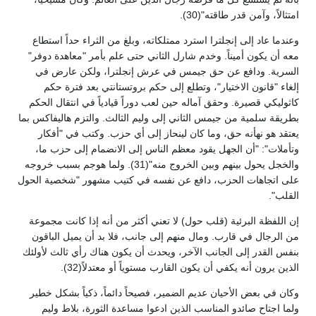
امتثالاً، وآمن قدر طاقته"(30).
وعندما عاد إلى إنجلترا استرد ممتلكاته، وبلغ من الثراء حداً استطاع
معه أن يكون أميناً. وخدم شارل الثاني حتى علم بأمر "معاهدة دوفر"
السرية. ودافع عن حق جيمس في عرش إنجلترا، ولكن عارض في
إلغاء "قانون الاختيار"، وتطلع إلى حكم بروتستانتي بعد فترة حكم
كاثوليكي قصيرة. وحقق آماله حين لعب دوراً قيادياً في انتقال الحكم
بطريقة سلمية من جيمس الثاني إلى وليم الثالث. والتزم هاليفاكس بما
يعتقد هو نهأنه حق، وما كان لينحاز إلى أي حزب. وكتب في "أفكار
وتأملات": "أن الجهل يقود معظم الناس إلى الانضمام إلى حزب ما،
والخجل يحول بينهم وبين الخروج منه"(31). ولما هوجم بسبب خروجه
على اتجاهات الحزب، دافع عن نفسه في كتيب مشهور "شخصية الحول
القلب".
إن اللفظة البرئية (قلب حول) لا تعني أكثر من أنه إذا كانت مجموعة
من الرجال في قارب. ومال منهم إلى جانب، فلا بد أن يميل الباقون
بنفس القدر إلى الجانب الآخر، ويحدث أن يكون هناك رأي ثالث لأولئك
الذين يرون أنه يكفي أن يكون القارب مستوياً أو معتدلاً(32).
وكان في بعض الأحيان عديم الضمير، فصيحاً دائماً، ذكياً بشكل خطير
ولما اجتاح صائدو المناسب الذين ادعوا مساعدة الثورة، بلاط وليم