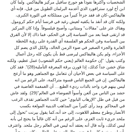
الشخصيات وأكثرها نفوذاً هو جورج سافيل مركيز هاليفاكس. ولما كان
ابن أخ لورد سترافورد الذي أعدمه البرلمان الطويل من قبل، فإنه-أي
هاليفاكس-كان قد فقد جزءاً كبيراً من ممتلكاته في الثورة الكبرى،
ولكنه كان قد أنقذ ما يكفيه لعيش رغيد في فرنسا أيام حكم كرومول.
وهناك عثر على "مقالات" ومنتاني، وأصبح فيلسوفاً. وإذا كان المركيز
قد ارتقى فيما بعد من السياسة إلى فن الحكم، فما ذاك إلا لأن الفرق
بين السياسة وفن الحكم هو الفلسفة أي القدرة على رؤية اللحظة
العابرة والجزء الصغير في ضوء الزمن الخالد، والكل الذي يضم كل
الأجزاء، ولم يكن هاليفاكس ليرضى قط بأن يكون كله رجل أعمال
وكتب يقول: "إن حكومة العالم (يعني حكم الشعوب) عمل عظيم، ولكنه
شاق خشن جداً كذلك، إذا قورن برقة المعرفة التأملية(28)". فقد كان
على السياسة في بعض الأحيان أن تتعامل مع الجماهير وهو ما أزعج
هاليفاكس. إن في الجمع الناس قسوة متراكمة، على الرغم من انه
ليس بينهم فرد واحد بالذات رديء الطبع.... أن الغمغمة الغاضبة في
حشد من الناس من ألعن وأسوأ الضوضاء في العالم"(29). ولقد عاش
من قبل في ظل "الإرهاب البابوي" حين كانت الجماهير تقذف الرعب
في المحاكم. ومذ رأى كثيراً من المذاهب الدينية المولعة بكسب
الأنصار،وطرح معظم اللاهوت، إلى حد أنه،كما يقول بيرنت "تحول إلى
ملحد جريء ثابت العزم، على الرغم من أنه كان غالباً ما يحتج لي بأنه
ليس كذلك، وأنه قال أنه يعتقد أنه ليس في العالم رجل ملحد. واعترف
بأنه لم يستسغ كل ما فرضه رجال الدين على العالم. وكان مسيحياً،