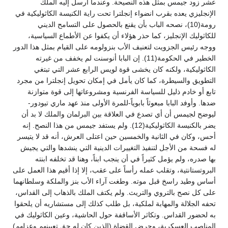
عشر زود جيمس بمثل هذه النصيحة. وعندما أرسل إليه الملك
الإنجليزي يعده بقرب انضواء إنجلترا تحت راية الكنيسة الكاثوليكية في
رومة(10)، نصحه الباب بأن يقنع بالحصول على التسامح الديني
للكاثوليك الإنجليز، كما حذر هؤلاء أن يكفوا عن الأطماع السياسية،
ووجه رئيس الجزويت لتعنيف الأب بنزولومه على القيام بمثل هذا الدور
الخطير في الحكومة(11). إن البابا أنوسنت لم يخفف من غيرته
الكاثوليكية، ولكنه كان يخشى قوة لويس الرابع عشر التي تبتغي
التطويق والسيطرة، كما كان يأمل في إمكان تحويل إنجلترا من مجرد
تابع أو خادم ذليل للسياسة الفرنسية ومشروعاتها إلى قوة متوازنة
ضدها. وأوفد البابا مبعوثاً بابوياً-للمرة الأولى منذ عهد ماري تيودور-
ليوضح لجيمس أن أي تصدع في العلاقة بين البرلمان والملك لا بد أن
يضر بالكنيسة الكاثوليكية(12). ولم يستفد جيمس من هذا النصح. إنه
أحس، وكان في الثانية والخمسين حين اعتلى العرش، أنه قد لا يتيسر
له فسحة من الأجل لتنفيذ التغييرات الدينية التي ينشدها والتي يجيش
بها صدره، ولم يؤمل كثيراً في أن ينجب ابناً، وهنا قد تخلفه ابنته
البروتستانتية، وتقلب عمله رأساً على عقب، إلا إذا أقيم هذا العمل على
أساس وطيد راسخ قبل موته. وطغت آراء الأب بنز والملكة وسلطانهما
على كل نصح بالتروي والتريث. ولم يكتف الملك بالذهاب إلى القداس،
تحفه الجلالة والمهابة لملكية، بل طلب كذلك إلى مستشاريه أن يلحقوا
به لحضور القداس. وتكاثر الأساقفة حول الحاشية، وعين الكاثوليك في
المناصب العسكرية، وحرض القضاة (الذين كان له حق تعيينهم وعزلهم)