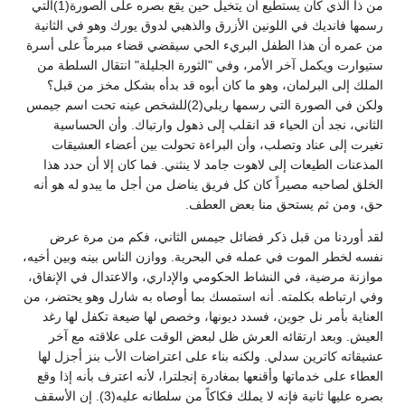
من ذا الذي كان يستطيع أن يتخيل حين يقع بصره على الصورة(1)التي
رسمها فانديك في اللونين الأزرق والذهبي لدوق يورك وهو في الثانية
من عمره أن هذا الطفل البريء الحي سيقضي قضاء مبرماً على أسرة
ستيوارت ويكمل آخر الأمر، وفي "الثورة الجليلة" انتقال السلطة من
الملك إلى البرلمان، وهو ما كان أبوه قد بدأه بشكل مخز من قبل؟
ولكن في الصورة التي رسمها ريلي(2)للشخص عينه تحت اسم جيمس
الثاني، نجد أن الحياء قد انقلب إلى ذهول وارتباك. وأن الحساسية
تغيرت إلى عناد وتصلب، وأن البراءة تحولت بين أعضاء العشيقات
المذعنات الطيعات إلى لاهوت جامد لا ينثني. فما كان إلا أن حدد هذا
الخلق لصاحبه مصيراً كان كل فريق يناضل من أجل ما يبدو له هو أنه
حق، ومن ثم يستحق منا بعض العطف.
لقد أوردنا من قبل ذكر فضائل جيمس الثاني، فكم من مرة عرض
نفسه لخطر الموت في عمله في البحرية. ووازن الناس بينه وبين أخيه،
موازنة مرضية، في النشاط الحكومي والإداري، والاعتدال في الإنفاق،
وفي ارتباطه بكلمته. أنه استمسك بما أوصاه به شارل وهو يحتضر، من
العناية بأمر نل جوين، فسدد ديونها، وخصص لها ضيعة تكفل لها رغد
العيش. وبعد ارتقائه العرش ظل لبعض الوقت على علاقته مع آخر
عشيقاته كاترين سدلي. ولكنه بناء على اعتراضات الأب بنز أجزل لها
العطاء على خدماتها وأقنعها بمغادرة إنجلترا، لأنه اعترف بأنه إذا وقع
بصره عليها ثانية فإنه لا يملك فكاكاً من سلطانه عليه(3). إن الأسقف