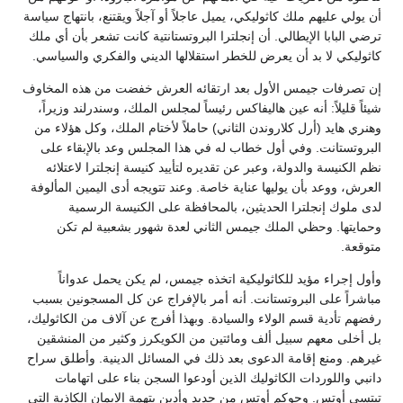
أن يولي عليهم ملك كاثوليكي، يميل عاجلاً أو آجلاً ويقتنع، بانتهاج سياسة
ترضي البابا الإيطالي. أن إنجلترا البروتستانتية كانت تشعر بأن أي ملك
كاثوليكي لا بد أن يعرض للخطر استقلالها الديني والفكري والسياسي.
إن تصرفات جيمس الأول بعد ارتقائه العرش خفضت من هذه المخاوف
شيئاً قليلاً: أنه عين هاليفاكس رئيساً لمجلس الملك، وسندرلند وزيراً،
وهنري هايد (أرل كلاروندن الثاني) حاملاً لأختام الملك، وكل هؤلاء من
البروتستانت. وفي أول خطاب له في هذا المجلس وعد بالإبقاء على
نظم الكنيسة والدولة، وعبر عن تقديره لتأييد كنيسة إنجلترا لاعتلائه
العرش، ووعد بأن يوليها عناية خاصة. وعند تتويجه أدى اليمين المألوفة
لدى ملوك إنجلترا الحديثين، بالمحافظة على الكنيسة الرسمية
وحمايتها. وحظي الملك جيمس الثاني لعدة شهور بشعبية لم تكن
متوقعة.
وأول إجراء مؤيد للكاثوليكية اتخذه جيمس، لم يكن يحمل عدواناً
مباشراً على البروتستانت. أنه أمر بالإفراج عن كل المسجونين بسبب
رفضهم تأدية قسم الولاء والسيادة. وبهذا أفرج عن آلاف من الكاثوليك،
بل أخلى معهم سبيل ألف ومائتين من الكويكرز وكثير من المنشقين
غيرهم. ومنع إقامة الدعوى بعد ذلك في المسائل الدينية. وأطلق سراح
دانبي واللوردات الكاثوليك الذين أودعوا السجن بناء على اتهامات
تيتسي أوتس. وحوكم أوتس من جديد وأدين بتهمة الإيمان الكاذبة التي