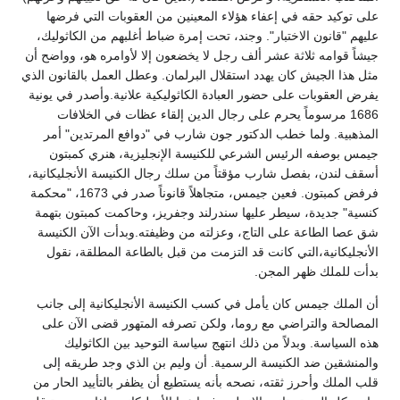
على توكيد حقه في إعفاء هؤلاء المعينين من العقوبات التي فرضها
عليهم "قانون الاختبار". وجند، تحت إمرة ضباط أغلبهم من الكاثوليك،
جيشاً قوامه ثلاثة عشر ألف رجل لا يخضعون إلا لأوامره هو، وواضح أن
مثل هذا الجيش كان يهدد استقلال البرلمان. وعطل العمل بالقانون الذي
يفرض العقوبات على حضور العبادة الكاثوليكية علانية.وأصدر في يونية
1686 مرسوماً يحرم على رجال الدين إلقاء عظات في الخلافات
المذهبية. ولما خطب الدكتور جون شارب في "دوافع المرتدين" أمر
جيمس بوصفه الرئيس الشرعي للكنيسة الإنجليزية، هنري كمبتون
أسقف لندن، بفصل شارب مؤقتاً من سلك رجال الكنيسة الأنجليكانية،
فرفض كمبتون. فعين جيمس، متجاهلاً قانوناً صدر في 1673، "محكمة
كنسية" جديدة، سيطر عليها سندرلند وجفريز، وحاكمت كمبتون بتهمة
شق عصا الطاعة على التاج، وعزلته من وظيفته.وبدأت الآن الكنيسة
الأنجليكانية،التي كانت قد التزمت من قبل بالطاعة المطلقة، نقول
بدأت للملك ظهر المجن.
أن الملك جيمس كان يأمل في كسب الكنيسة الأنجليكانية إلى جانب
المصالحة والتراضي مع روما، ولكن تصرفه المتهور قضى الآن على
هذه السياسة. وبدلاً من ذلك انتهج سياسة التوحيد بين الكاثوليك
والمنشقين ضد الكنيسة الرسمية. أن وليم بن الذي وجد طريقه إلى
قلب الملك وأحرز ثقته، نصحه بأنه يستطيع أن يظفر بالتأييد الحار من