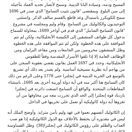
المسيح ودمه، وسيادة البابا الدينية. وسمح لأنصار تجديد العماد بتأجيله
إلى سن البلوغ. وبمقتضى "قانون تثبيت التسامح" الذي صدر في 1696
سمح للكويكرز باستبدال وعد قاطع بالقسم سالف الذكر. واستثنى
التوحيديون والكاثوليك من التسامح. وقام وليم ومجلسه في مشروع
"قانون التسامح الشامل" الذي قدم في أواخر 1689، بمحاولة للسماح
بدخول كل طوائف المنشقين إلى الكنيسة الأنجليكانية، ولكن لم تتم
الموافقة على هذه الخطوة. ولكن لم تتم الموافقة على هذه الخطوة.
وظل المنشقون محرومين من الجامعات ومن مقاعد البرلمان ومن
الوظائف العامة إلا إذا تلقوا الأسرار المقدسة وفقاً للطقوس
الأنجليكانية، وجدد في 1697 العمل بقانون يقضي بعقوبة السجن على
من يهاجم أية نظرية مسيحية أساسية. ولم يصدر بعد ذلك أي تشريع
بالتوسع في الحرية الدينية في إنجلترا حتى 1778 وعلى الرغم من ذلك
كان التسامح هنا أكبر منه في أية دولة أوربية أخرى بعد 1685، باستثناء
المقاطعات المتحدة. والواقع أن التسامح اتسعت دائرته في إنجلترا
بازدياد قوة إنجلترا إلى الحد الذي تحررت معه من مخاوفها من أن
تغزوها أية دولة كاثوليكية أو تعمل على تخريبها في الداخل.
إن الكاثوليك أنفسهم نعموا في عهد وليم بأمن متزايد. وأوضح الملك أنه
ليس في مقدوره أن يحتفظ بالأحلاف مع الدول الكاثوليكية إذا هو صب
العذاب والظلم على رؤوس الكاثوليك في إنجلترا(38). وظل القساوسة
الكاثوليك لعشر سنوات يقيمون القداس في دور خاصة. وما كان أحد