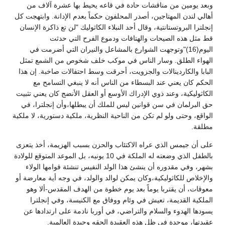
وبعد يومين من مناقشات حادة في قاعه يحيط بها عشرة آلاف من
أهالي لندن المهتاجين، أصدر المحلفون حكماً بعدم الإدانة. وابتهجت كل
إنجلترا البروتستانتية، وقال أحد النبلاء الكاثوليك "لن تع ذاكرة الإنسان
قط مثل هذه الصيحات والهتافات ودموع الفرح التي حدثت
اليوم(16)"وتوجهت الشوارع بالمشاعل والنيران التي أضرمت في
الهواء الطلق. وسار الناس في موكب خلف شخوص من الشمع تمثل
البابا والكاردينالات والجزويت، أحرقت وسط احتفالات صاخبة. إن هذا
الحكم كان يعني عند البسطاء من الناس أنه لا ينبغي التسامح مع
الكاثوليكية، وعند ذوي الإدراك الأوسع أو العقل الأنضج كان يعني تثبيت
حق البرلمان في سن قوانين ليس للملك أن يبطلها،وأن إنجلترا، في
الواقع، وحتى ولو لم تكن من الناحية النظرية، ملكية دستورية، لا ملكية
مطلقة.
على أن جيمس الذي عراه الاكتئاب والحزن بسبب الهزيمة، أخذ يتعزى
بالطفل الذي وضعته له الملكة في 10 يونيه، بل الموعد المتوقع للولادة
بشهر، وفي مقدوره أن ينشئ هذا الولد النفيس تنشئة قوامها الولاء
والإخلاص للكاثوليكية،وكان يمكن لوالد والولد، في وجه أية معارضة أو
معوقات، أن يقتربا يوماً بعد يوم خطوة من الهدف المقدس-ألا وهو
الملكية القديمة، تعيش في وئام ووفاق مع الكنيسة، وفي إنجلترا
يسودها الهدوء والسلام والتراضي، في أوربا نادمة على ارتدادها عن
عقيدتها، موحدة في ظل هذه العقيدة الحقه وحيدة العالمية.