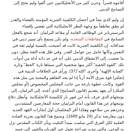
أقاموه قسراً. وحزن كثير من الأنجليكانيين حين ألفوا وليم يجنح إلى
التسامح الديني.
إن وليم الذي نشأ في أحضان الكلفنية الجبرية المؤمنة بالقضاء والقدر
لم يطق تعاطفاً مع وجهة النظر الأنجليكانية التي تقضي بإقصاء
البرسبتريانز عن الوظائف العامة أو مقاعد البرلمان. أنه شجع بالفعل
التسامح في
المقاطعات المتحدة
، ولم يكن يسمح بأي تمييز ديني في
صداقاته. إن الكلفنية الجبرية كانت قد أصبحت بالنسبة لوليم ثقة في
النفس وكأنها عامل من عوامل القدر. وفي ظل هذه الثقة ينظر، دون
ما تعصب، إلى الانشقاق الديني على أنه في حد ذاته أداة من أدوات
تلك "القوة الخفية" أكثر منها شخصية التي سماها تارة "الحظ" وتارة
"العناية الإلهية" وأخرى "الله"(37). ورأى في الخلافات الدينية في
إنجلترا قوة تمزق الأمة أرباً إذا لم يحد التفاهم والمحبة من مثل هذه
القوة. وكانت خطوة بارعة من جانب المجلس المخصوص (أو مجلس
الملك) أن يعهد بتقديم (قانون التسامح) الذي أعده، إلى البرلمان، إلى
نوتنجهام الذي عرف بأنه ابن غيور بار للكنيسة الأنجليكانية. وأبطل دفاع
نوتنجهام عن هذا القانون أمام البرلمان حجة المعارضين المتشددين
وجردهم من سلاحهم وهكذا أقر المجلسان أول إنجازات العهد الجديد
دون معارضة تذكر (24 مايو 1689). وسمح هذا القانون بحرية العبادة
العلنية لكل الفرق التي سلمت بمبدأ التثليث وبأن الكتاب المقدس نزل
به الوحي، والتي نبذت صراحة تحول خبز القربان والخمر إلى جسد