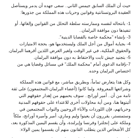
حيث أن الملك السابق جيمس الثاني.. سعى جهده أن يدمر ويستأصل
العقيدة البروتستانتية وقوانين وحريات هذه المملكة من جذورها:
1- بانتحاله لنفسه وممارسته سلطة التحلل من القوانين وإلغائها، أو
تنفيذها دون موافقة البرلمان..
3- بإنشاء "محكمة خاصة بالقضايا الدينية".
4- بجباية أموال من أجل الملك وليستخدمها هو، بحجة الامتيازات
والحقوق الملكية، في غير الوقت ولغير الغرض اللذين أقرهما البرلمان.
5- بتجنيد جيش ثابت والاحتفاظ به دون موافقة البرلمان.
7-بإقامة الدعوى أمام "محكمة الملك" في مسائل وقضايا هي من
اختصاص البرلمان وحده.
وكل هذا يتعارض تماماً، وبطريق مباشر، مع قوانين هذه المملكة
وشرائعها المعروفة. ولما كانوا (أعضاء البرلمان-المجتمعون) على ثقة
تامة من أن.. أمير أورانج.. سوف يحميهم من إهدار حقوقهم التي
أثبتوها هنا، ومن أية محاولات أخرى للاعتداء على حقوقهم المدنية
وحرياتهم، فإن اللوردات والآباء الروحيين والنواب المجتمعين في
وستمنستر، يقررون أن يعينوا وليم وماري، أمير وأميرة أورانج، ملكاً
وملكة على إنجلترا وفرنسا وإيرلندة، وأن يقسم اليمين المذكورة بعد،
كل الأشخاص الذين يتطلب القانون منهم أن يقسموا يمين الولاء: