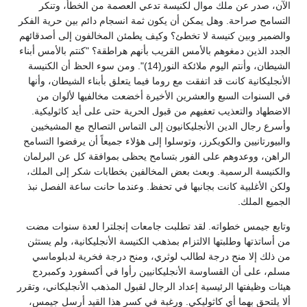
الآن، صدر عن ملك موال لكنيسة تدعي العصمة من الخطأ، وتنكر
التسامح صراحة. وهل يمكن أن يكون ثمة انسجام دائم بين حرية الفكر
والضمير وبين كنيسة لا تخطئ؟ وكيف يطمئن المخالفون إلى أصدقائهم
الجدد الذين دمغوهم بالأمس القريب بأنهم هراطقة؟ "كنتم بالأمس أبناء
الشيطان، وأنتم اليوم ملائكة النور(14)". ومن سوء الحظ أن الكنيسة
الأنجليكانية كانت قد اتفقت مع روما فيما يتعلق بأبناء الشيطان، وأنها
في السنوات السبع والعشرين الأخيرة أخضعت مخالفيها لألوان من
الاضطهاد والتعذيب تعفيهم من قبول الحرية حتى على أيد كاثوليكية.
وأسرع رجال الدين الأنجليكانيون إلى التماس التصالح مع المشيخيين
والبيورتانيين والكويكرز، وتوسلوا إلى هؤلاء جميعاً أن يرفضوا التسامح
الراهن، ووعدوهم على الفور بتسامح يحظى بموافقة كل عن البرلمان
والكنيسة الرسمية. وبعث بعض المخالفين بخطابات شكر إلى الملك،
ولكن الأغلبية كانت بجانبها في تحفظ. وعندما حانت ساعة الفصل نبذ
الجميع الملك.
وتابع جيمس خطواته. لقد تطلبت جامعات إنجلترا لعدة سنوات مضت
من أساتذتها وطلبتها الالتزام بمذهب الكنيسة الأنجليكانية، ولم يستثن
من ذلك إلا منح درجة لطالب لوثري، ومنح درجة فخرية لدبلوماسي
مسلم، على أن القساوسة الأنجليكانيين رأوا في أكسفورد وكمبردج
هيئات وظيفتها الرئيسية إعداد الرجال لقبول المذهب الأنجليكاني، وتقرر
ألا يلتحق بهما أي كاثوليكي. ورغبة في كسر هذا القيد أرسل جيمس،