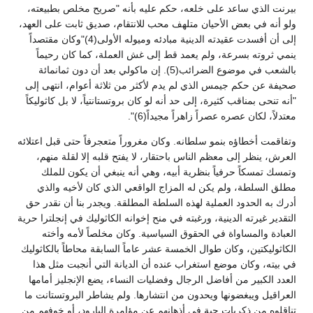
بيرنت الذي ساعد على خلعه، حكم عليه بأنه "صريح مخلص بطبيعته،
ولو أنه في بعض الأحيان متلهف محب للانتقام، صديق ثابت على العهد،
إلى أن أفسدت عقيدته الدينية مبادئه وميوله الأولى(4)"وكان مقتصداً
ينمي ثروته بسرعة، ولم يعمد قط إلى غش العملة، كما كان رحيماً
بالشعب في موضوع الضرائب(5). إن ماكولي بعد أن دون ثمانمائة
صحيفة عن حكم جيمس الذي لم يدم لأكثر من ثلاثة أعوام، انتهى إلى
"أنه تنحى بمناقب كثيرة، إلى حد أنه لو كان بروتستانتياً، لا بل كاثوليكاً
معتدلاً، لكان عصره عصراً زاهراً مجيداً(6)".
وتفاقمت أخطاؤه بنمو سلطانه. وكان مغروراً متعجرفاً حتى قبل اعتلائه
العرش، ينظر إلى معظم الناس باحتقار، لا يفتح قلبه إلا لقلة منهم،
وتمسك تمسكاً حرفياً بنظرية أبيه، وهي أنه ينبغي أن يكون للملك
مطلق السلطة، ولم يكن له المزاج الواقعي الذي كان لأخيه والذي
أدرك به الحدود العملية لهذه السلطة المطلقة. ويجدر بنا أن نقدر حق
التقدير غيرته الدينية، ورغبته في منح إخوانه الكاثوليك في إنجلترا حرية
العبادة والمساواة في الحقوق السياسية. وكان مخلصاً لأمه وأخته
الكاثوليكتين، وكان طوال الخمسة عشر عاماً السابقة محاطاً بالكاثوليك
في بيته، وكان موضع استغراب عنده أن الديانة التي أنجبت مثل هذا
العدد الكبير من أفاضل الرجال وفضليات النساء، يضع الإنجليز أمامها
العراقيل ويبغضونها ويحدون من انتشارها. ولم يشاطر البروتستانت ما
تناقلوه من ذكريات حية في أذهانهم عن مؤامرة البارود، أو خوفهم من