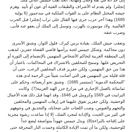
إلى حد أنه في ثقة وجلال ومهابة، اتخذ لقب جيمس الثاني ملك
إنجلترا. ولم يقدم له الأشراف والطبقات الغنية أي عون أو تأييد. وهزم
جيشه المختل النظام على يد القوات الملكية في سدجمور (6 يولية
1685) وهذا آخر حرب جرى فيها القتال على تراب إنجلترا قبل الحرب
العالمية. ولاذ مونمورث بالهرب، وتوسل إلى الملك أن يعفو عنه فأبى،
وضرب عنقه.
وتعقب جيش الملك، بقيادة برس كيرك، فلول الثوار، وشنق الأسرى
دون محاكمة. وشكل جيمس لجنة يرأسها قاضي القضاة جفريز، لتذهب
إلى المنطقة الغربية لتحاكم الأشخاص المتهمين بالإنضمام إلى الثورة أو
التحريض عليها. وسمح للمحلفين بالاشتراك في المحاكمات، باعتبار أن
هذا من حق المتهمين، ولكن جفريز قذف المحلفين الرعب، حتى أن
قلة قليلة من المتهمين هي التي أصابت شيئاً من الرحمة لدى هذه
"المحكمة الدموية" (سبتمبر 1685) . وشنق نحو أربعمائة، وحكم على
ثمانمائة بالعمل الإجباري في مزارع جزر الهند الغربية(7). وكانت
اليزابيث في 1569 وكرومل في 1648، وقد اتهما قبل ذلك هذه الأعمال
الوحشية، ولكن جفريز تفوق عليهما في إرهاب المتهمين والمحلفين
والتجهم والعبوس، وصب اللعنات على ضحاياه، والتحديق في وجوههم
في كثير من الخبث، والإدانة لمجرد الشك، إلا إذا ساعدت رشوة مجزية
على إقناعه بالبراءة(8). وبذل جيمس جهوداً متواضعة ليضع حداً
للوحشية، ولكن ما أن تمت الإبادة الكاملة وخمدت النار المحرقة حتى