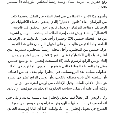
رفع جفريز إلى مرتبة النبلاء، وعينه رئيساً لمجلس اللوردات (6 سبتمبر
1686).
وأسهم هذا الإجراء الانتقامي في إبعاد النبلاء عن الملك. وعندما كلب
من البرلمان إلغاء "قانون الاختيار" (الذي يقضي بإقصاء الكاثوليك عن
الوظائف ومقاعد البرلمان) وتعديل قانون "حق التحقيق في قانونية
الاعتقال" وإنشاء جيش تحت إمرة الملك، لم يستجب البرلمان لشيء
من هذا. فعطله جيمس (20 نوفمبر) وأخذ يعين الكاثوليك في الوظائف
العامة. ولما أعترض هاليفاكس على امتهان البرلمان على هذا النحو،
عزله جيمس من المجلس. وأحل محله، رئيساً للمجلس، سندرلند الذي
أعلن تحوله إلى الكاثوليكية على الفور (1687). وحين امتدح جيمس
إلغاء لويس الرابع لرسوم نانت(9) استنتجت إنجلترا أنه لو تمتع جيمس
بمثل هذه السلطة المطلقة التي يتمتع بها البوربون، لما تردد في اتخاذ
خطوات مماثلة ضد البروتستانت في إنجلترا. ولم يخف جيمس اعتقاده
بأن سلطته الآن باتت مطلقة بالفعل، وأن لويس الرابع عشر في نظره
هو لمثل الأعلى للملك. وقبل الإعانات من لويس لفترة من الزمن،
ولكنه أبى عليه أن يملي سياسة الحكومة الإنجليزية. فتوقفت الإعانات.
وكان لويس أكثر تعقلاً فيما يتعلق بإنجلترا منه بالنسبة لبلاده. وعلى حين
أنه أضعف فرنسا باضطهاده الهيجونوت، نراه يحذر جيمس من مغبة
التسرع في تحويل إنجلترا إلى الكاثوليكية. كما أن البابا إنوسنت الحادي