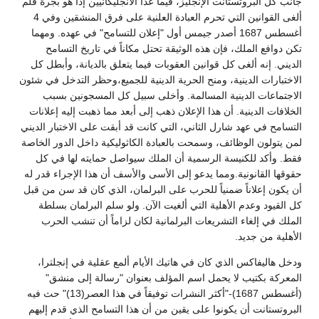
جانب كل البروتستانت الإنجليز، فيما عدا الأنجليكانيين إذا هو بجرة قلم
ألغى القوانين التي تحرم العبادة العلنية على فرق المنشقين وفي 4
أغسطس 1687 أصدر جيمس أول "إعلان للتسامح" في عهده. ومهما
تكن دوافع الملك، فإن هذه الوثيقة تحتل مكاناً في تاريخ التسامح
الديني. إنه ألغى كل قوانين العقوبات فيما يتعلق بالديانة، وأبطل كل
الاختبارات الدينية، ومنح الحرية الدينية للجميع،وحظر التدخل في شئون
الاجتماعات الدينية المسالمة. وأخلى سبيل كل المسجونين بسبب
الخلافات الدينية. أن هذا الإعلان ذهب إلى أبعد مما ذهبت إليه إعلانات
التسامح في عهد شارل الثاني، التي كانت قد أبقت على الاختبار الديني
لمن يتولون الوظائف، وسمحت بالعبادة الكاثوليكية داخل الدور الخاصة
فقط. وأكد للكنيسة الرسمية أن الملك سيواصل حمايته لها في كل
حقوقها القانونية.ومما يدعو إلى الأسى والأسف أن هذا الإجراء قدر له
أن يكون إعلاناً ضمنياً للحرب على البرلمان، الذي كان قد سن من قبل
كل القيود وعدم الأهلية التي ألغيت الآن. ولو سلم البرلمان بسلطة
الملك في إلغاء التشريعات البرلمانية لكان لزاماً أن تنشب الحرب
الأهلية من جديد.
ودخل هاليفاكس الذي كان في هاتيك الأيام ألمع عقلية في إنجلترا،
المعركة بكتيب لا يحمل اسم المؤلف بعنوان "رسالة إلى منشق"
(أغسطس 1687)-"أكثر النشرات توفيقاً في هذا العصر(13)" حث فيه
البروتستانت أن يكونوا على يقين من أن هذا التسامح الذي قدم إليهم