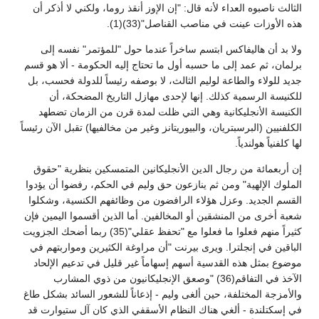
الثالث ناصبوه العداء لأنه قال: "إن الإوز أنقذ روما، ولكني لا أذكر أن
هذه الأوزات عينت في مناصب القناصل"(33)(1).
ولا بد أن هاليفاكس ابتسم ساخراً عندما حول "للمؤتمر" نفسه إلى
برلمان، ثم عمد إلى ما حسبه أول ما تحتاج إليه الحكومة - ألا هو قسم
جديد للولاء والطاعة لوليم الثالث، لا بوصفه رئيساً للدولة فحسب، بل
للكنيسة الرسمية كذلك. إنها لإحدى مهازل التاريخ المضحكة، أن
الكنيسة الأنجليكانية وهي التي ظلت لمدة قرن من الزمان تضطهد
الكلفنيين (البرسبتريان، والبيوريتانز وغير من مخالفيها) تقبل الآن رئيساً
لها كلفنياً هولندياً.
إن أربعمائة من رجال الدين الأنجليكانين المتمسكين بنظرية "حقوق
الملوك الإلهية" ومن ثم ينازعون حق وليم في الحكم، رفضوا أن يؤدوا
القسم الجديد. وعزل هؤلاء الرافضون من وظائفهم الكنسية، وشكلوا
شعبة أخرى من المنشقين أو المخالفين. أما الذين أقسموا اليمين فإن
كثيراً منهم فعلوا ما فعلوا مع "تحفظ عقلي"(35) ربما أضحك الجزويت
الباقين في إنجلترا. ويرى بيرنت "أن مراوغة الكثيرين ومواربتهم في
موضوع بمثل هذه القدسية أسهم إسهاماً غير قليل في تدعيم الإلحاد
الآخذ في التفاقم(36) "وصعق الإنجليكانيون من ذوي المشارب
والأمزجة المختلفة، حين ألغى وليم - إذعاناً للشعور السائد بشكل طاغ
في إسكتلندة - ألغي هناك النظام الأسقفي الذي كان آل ستيوارت قد