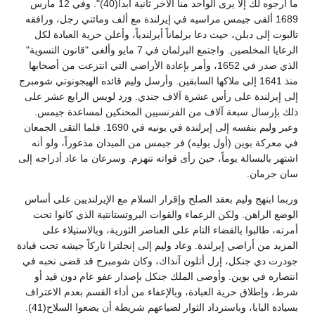
ما أرجوه لك إلا يرى الواحد منا الآخر ثانية أبداً(40)". وفي 12 مارس
1689 ألقى جيمس مراسيه في إيرلندة مع ألف ومائتي رجل، ورافقه
تالبوت إلى دبلن، حيث دعا برلماناً أيرلندياً، وأعلن حرية العبادة لكل
الرعايا المخلصين. واجتمع البرلمان في 7 مايو وألغى "قانون التسوية"
الذي صدر في 1652، وأمر بإعادة الأراضي التي انتزعت من أصحابها
منذ 1641 إلى ملاكها السابقين. وأرسل وليم قائده الهيجونوتي شومبرج
إلى إيرلندة على رأس عشرة آلاف جندي. ورد لويس الرابع عشر على
ذلك بإرسال سبعة آلاف من الفرنسيين المحنكين لمساعدة جيمس.
وعبر وليم بنفسه إلى إيرلندة في يونيه في 1690. فلما التقى الجمعان
في معركة بوين (أول يوليه) فر جيمس من الميدان مذعوراً، ولو أنه
اشتهر بالبسالة يوماً، حين رأى قواته تنهزم. وسرعان ما عاد أدراجه إلى
سان جرمان.
وربما ابتهج وليم بعقد الصلح وإقرار السلام مع الإيرلنديين على أساس
الوضع الراهن. ولكن الزعماء والقوات البروتستانتية الذي كانوا تحت
أمرته، طالبوا بالقضاء التام على العناصر الثورية، وبالاستيلاء على
المزيد من أراضي إيرلندة. وعاد وليم إلى إنجلترا تاركاً جيشه تحت قيادة
جودرت دي جنكل، إرل أتلون آنذاك، وكان شومبرج قد قضى نحبه في
انتصاره في بوين. وأوصى الملك جنكل بإصدار عفو عام دون قيد أو
شرط، وإطلاق حرية العبادة، وبالإعفاء من أداء القسم بعدم الاعتراف
بسيادة البابا، وباسترداد الثوار لضياعهم شريطة أن يضعوا السلاح(41).