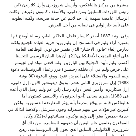
مبشرة من مركيز هاليافكس، وأرسل شروزبري وأرل كلارندن (ابن
رئيس اللوردات السابق) ومن دانبي، والأسقف كمبتون وغيرهم. وكانت
الرسائل غامضة مبهمة إلى حد لايئم عن خيانة صريحة، ولكنه انطوت
على تأييد حار لوليم في نضاله من أجل العرش.
وفي يونية 1687 أصدر كاسبار فاجل، الحاكم العام، رسالة أوضح فيها
بصورة آراء وليم في التسامح. إن وليم يريد حرية العبادة للجميع ولكنه
يعارض إلغاء "قانون الاختبار" الذي يقصر حق تولي الوظائف العامة
على أتباع المذهب الأنجليكياني(21). أن هذا البيان الرسمي للتحفظ
أكسب وليم تأييد الأنجليكانيين البارزين. ولما قضى مولد ابن لجيمس
على فرض وليم في أن يخلفه (جيمس) قرر زعماء البروتستانت دعوة
وليم للقدوم والاستيلاء على العرش عنوة. ووقع الدعوة (30 يونية
1688) إرل سروزبري الثاني عشر، ودوق ديفونشير الأول، إرل دانبي،
إرل سكاربره، وأمير البحر أدوارد رسل (ابن عم وليم رسل الذي أعدم
في 1683)، هنري سدني (أخو الجرنون)، والأسقف كمبتون. أما
هاليفاكس فإنه لم يوقع متذرعاً بأنه يؤثر المعارضة الدستورية. ولكن
كثيرين غير هؤلاء، من بينهم سندرلند وجون تشرشل، وكلاهما آنذاك في
خدمة جيمس) بعثوا إلى وليم يؤكدون مساندتهم له(22). وكان
الموقعون يعلمون علم اليقين أن دعوتهم للمغامرة، من ذلك أق
شروزبري الكاثوليكي السابق الذي تحول إلى البروتستانتية، رهن