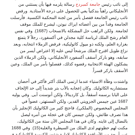
إلى نائب رئيس
جامعة كمبردج
رسالة يلزمه فيها بأن يستثني من
الأنجليكاني راهباً بندكتياً يعي للحصول على درجة الأستاذية. ورفض
نائب رئيس الجامعة ففصل بأمر من لجنة المحكمة الكنسية. فأرسلت
الجامعة وفداً من بين أعضائه ايزاك نيوتن، ليشرح للملك موقف
لجامعة. ولكن الراهب حل المشكلة بالانسحاب (1687). وفي نفس
العام رشح الملك لرياسة كلية مجدلن في أكسفورد، رجلاً لا يتمتع
بغزارة العلم، ولكنه ذو ميول كاثوليكية، فرفض الزملاء انتخابه، وبعد
نزاع طويل اقترح الملك مرشحاً ليس عليه إلا اعتراض أيسر من
سابقه، وهو باركر أسقف أكسفورد الأنجليكاني، ولكن الزملاء الذين
يشكلون الهيئة الانتخابية رفضوه كذلك، ففصلوا بأمر من الملك، وعين
الأسقف باركر قسراً.
واشتدت وطأة الاستياء عندما ارتمى الملك أكثر فأكثر في أحضان
مستشاريه الكاثوليك. وكان إعجابه بالأب بتر شديداً إلى حد الإلحاف
على البابا برسمه أسقفاً، بل كاردينالاً، ولكن أنوسنت أبى. وفي يوليه
1687 عين جيمس الجزويتي القدير، ولكن المستهتر، عضواً في
المجلس المخصوص (الملكي)، فاحتج كثير من الكاثوليك الإنجليز بأن
هذا تصرف طائش، ولكن جيمس كان في عجلة من أمره ليصل
بالنضال إلى غايته. وكان في هذا المجلس الآن ستة من الكاثوليك،
مكنت لهم حظوتهم لدى الملك من السيطرة والغلبة(15). وفي 1688
عين أربعة من الأساقفة الكاثوليك لإدارة شئون الكنيسة الكاثوليكية في