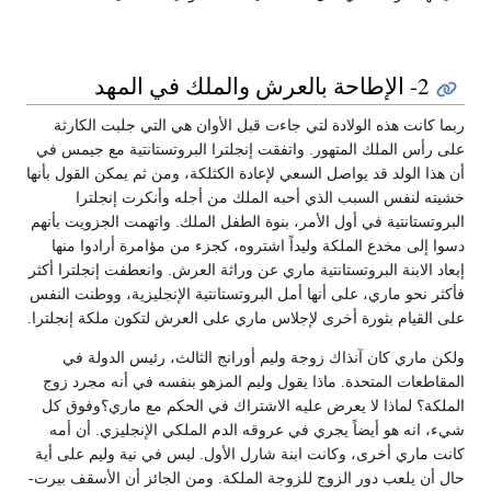
2- الإطاحة بالعرش والملك في المهد
ربما كانت هذه الولادة لتي جاءت قبل الأوان هي التي جلبت الكارثة
على رأس الملك المتهور. واتفقت إنجلترا البروتستانتية مع جيمس في
أن هذا الولد قد يواصل السعي لإعادة الكثلكة، ومن ثم يمكن القول بأنها
خشيته لنفس السبب الذي أحبه الملك من أجله وأنكرت إنجلترا
البروتستانتية في أول الأمر، بنوة الطفل الملك. واتهمت الجزويت بأنهم
دسوا إلى مخدع الملكة وليداً اشتروه، كجزء من مؤامرة أرادوا منها
إبعاد الابنة البروتستانتية ماري عن وراثة العرش. وانعطفت إنجلترا أكثر
فأكثر نحو ماري، على أنها أمل البروتستانتية الإنجليزية، ووطنت النفس
على القيام بثورة أخرى لإجلاس ماري على العرش لتكون ملكة إنجلترا.
ولكن ماري كان آنذاك زوجة وليم أورانج الثالث، رئيس الدولة في
المقاطعات المتحدة. ماذا يقول وليم المزهو بنفسه في أنه مجرد زوج
الملكة؟ لماذا لا يعرض عليه الاشتراك في الحكم مع ماري؟وفوق كل
شيء، انه هو أيضاً يجري في عروقه الدم الملكي الإنجليزي. أن أمه
كانت ماري أخرى، وكانت ابنة شارل الأول. ليس في نية وليم على أية
حال أن يلعب دور الزوج للزوجة الملكة. ومن الجائز أن الأسقف بيرت-