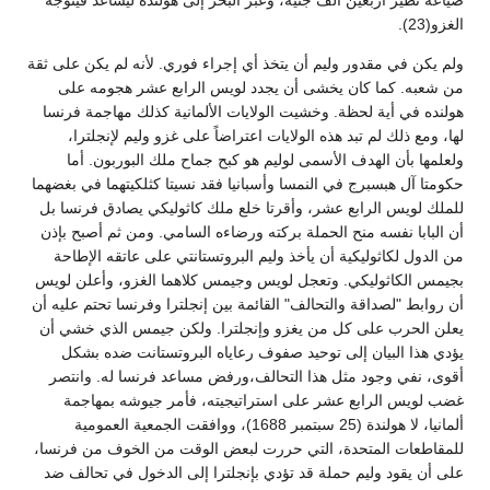
ضياعه نظير أربعين ألف جنيه، وعبر البحر إلى هولنده ليساعد فيتوجه
الغزو(23).
ولم يكن في مقدور وليم أن يتخذ أي إجراء فوري. لأنه لم يكن على ثقة
من شعبه. كما كان يخشى أن يجدد لويس الرابع عشر هجومه على
هولنده في أية لحظة. وخشيت الولايات الألمانية كذلك مهاجمة فرنسا
لها، ومع ذلك لم تبد هذه الولايات اعتراضاً على غزو وليم لإنجلترا،
ولعلمها بأن الهدف الأسمى لوليم هو كبح جماح ملك البوربون. أما
حكومتا آل هبسبرج في النمسا وأسبانيا فقد نسيتا كثلكيتهما في بغضهما
للملك لويس الرابع عشر، وأقرتا خلع ملك كاثوليكي يصادق فرنسا بل
أن البابا نفسه منح الحملة بركته ورضاءه السامي. ومن ثم أصبح بإذن
من الدول لكاثوليكية أن يأخذ وليم البروتستانتي على عاتقه الإطاحة
بجيمس الكاثوليكي. وتعجل لويس وجيمس كلاهما الغزو، وأعلن لويس
أن روابط "لصداقة والتحالف" القائمة بين إنجلترا وفرنسا تحتم عليه أن
يعلن الحرب على كل من يغزو وإنجلترا. ولكن جيمس الذي خشي أن
يؤدي هذا البيان إلى توحيد صفوف رعاياه البروتستانت ضده بشكل
أقوى، نفي وجود مثل هذا التحالف،ورفض مساعد فرنسا له. وانتصر
غضب لويس الرابع عشر على استراتيجيته، فأمر جيوشه بمهاجمة
ألمانيا، لا هولندة (25 سبتمبر 1688)، ووافقت الجمعية العمومية
للمقاطعات المتحدة، التي حررت لبعض الوقت من الخوف من فرنسا،
على أن يقود وليم حملة قد تؤدي بإنجلترا إلى الدخول في تحالف ضد