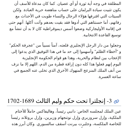
المطلقة في وجه أية ثورة أو أي عصيان. كما كان مدعاة للأسف أن
يكون تثبيت سيادة البرلمان على حساب مناهضة حرية العبادة. ولكن
السيئات التي اقترفها هؤلاء الرجال والنساء طويت في الأحداث مع
رفاتهم، أما حسنتاهم التي أدوها فقد بقيت بعدهم وآتت أكلها. أنهم حتى
في إقامة الأوليجاركية وضعوا أسس ديموقراطية كان لا بد أن تنشأ مع
توسيع القاعدة الانتخابية.
وجعلوا من دار الرجل الإنجليزي قلعته، آمناً نسبياً من "عجرفة الحكم"
و "أخطاء الظلم" وأسهموا إلى حد ما في هذا التوفيق الذي يدعوا إلى
الإعجاب بين لنظام والحرية، وهذا هو قوام الحكومة الإنجليزية
اليوم.إنهم فعلوا هذا كله دون إراقة قطرة من الدم، اللهم إلا ما نزف
من أنف الملك المنزعج المنهوك الأخرق الذي تخلى عنه الجميع في
ساعة العسرة.
3- إنجلترا تحت حكم وليم الثالث 1689-1702
عين الملك لمجلسه الخاص: دانبي رئيساً، وهاليفاكس حاملاً للأختام
الملكية، وإرل سروزبري وإرل نوتنجهام وزيرين، وإرل بروتلاند رئيساً
للخاصة الملكسة، وجلبرت بيرنت أسقف سالسبوري. وكان أبرز هذه