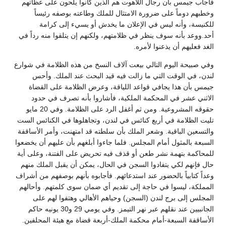
فأجاب جيمس بأن رجال اللاهوت هم الذين كانوا يلحون على عظاتهم
وخطبهم دوماً على ضرورة الامتثال للملك وطاعته بوصفه رئيساً
للكنيسة، وأنه ليس في الإعلان ما يخدش أو يسيء إلى كرامة
أحد.ووعد بأنه سوف ينظر في ظلامتهم، ولكنهم إن يتلقوا منه رداً في
الغد فعليهم أن يذعنوا لأمره.
وفي صبيحة اليوم التالي بيعت آلاف النسخ من هذه الظلامة في شوارع
لندن، في الوقت التي ما زالت فيه قيد البحث عند الملك. وأحس
جيمس بأن هذا يجافي قواعد اللياقة، وعرض الظلامة على القضاة
الاثني عشر في المحكمة الملكية، فأشاروا بأنه تصرف في حدود
حقوقه المشروعية. ومن ثم أغفل الرد على الظلامة. وفي 20 مايو
تليت الظلامة في أربع كنائس في لندن، وتجاهلوها في الكنائس الست
والتسعين الباقية. وشعر الملك بأن سلطته قد امتهنت، وأمر الأساقفة
السبعة بالمثول أمام المجلس. فلما جاءوا أبلغهم بأن عليهم أن يخضعوا
للمحاكمة بتهمة نشر طعن أو قذف فيه تحريض على الفتنة، وعلى أية
حال فإنهم لكي يتفادوا السجن في الحال، يمكن أن يقبل الملك منهم
وعداً كتابياً بالحضور عند استدعائهم. فأجابوه بأنهم بوصفهم من أشراف
المملكة، ليسوا في حاجة إلى تقديم أي ضمان سوى كلمتهم. وأحالهم
المجلس إلى برج لندن (السجن) وحياهم الأهالي وهتفوا لهم على
الجانبيين عند نقلهم عبر نهر التيمز. وفي يومي 29 و30 يونيه حاكم
الأساقفة السبعة-أمام محكمة الملك-أربعة قضاة مع هيئة المحلفين.