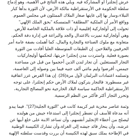
عرش إنجلترا أو المشاركة فيه. ويلي هذه النتائج في الأهمية، وهو إدماج
سلطة الحكومة في الأرستقراطية مالكة الأرض، لأن الثورة بدأها كبار
النبلاء،وسار بها إلى غايتها صغار الملاك الممثلون في مجلس العموم.
وواقع الأمر أن الملكية "المطلقة" المتمسكة "بحق الملك الإلهي"
تحولت إلى أولجاركية إقليمية أو ذات علاقة بالملكية الخاصة للأرض.
وهي أولجاركية تميزت بالاعتدال والجد والبراعة في إدارة دفة الحكم،
متعاونة مع ملوك الصناعة والتجارة والمال، كما أهملت بصفة عامة أمر
الحرفيين والفلاحين. إن الطبقات المتوسطة العليا أفادت من الثورة
بصورة فعلية. واستردت مدن إنجلترا حريتها، لتحكمها أوليجاركيات
التجار المستغلين. أن تجار لندن الذين أحجموا من قبل عن مساعدة
جيمس، أقرضوا وليم مائتي ألف جنيه فيما بين وصوله إلى العاصمة،
وتسلمه اعتمادات البرلمان لأول مرة(26). إن هذا القرض عزز اتفاقية
غير مسطورة: فالتجار يتركون لملاك الأرض حكم إنجلترا، على توجه
الأرستقراطية الحاكمة سياسة البلاد الخارجية نحو المصالح التجارية،
وتحرر التجار أكثر فأكثر من النظم الرسمية.
وثمة عناصر مخزية غير كريمة كانت في "الثورة الجلية(27)". فيما يبدو
أنه مدعاة للأسف أن تضطر إنجلترا إلى استدعاء جيش من هولنده
ليصلح من أخطاء الإنجليز أنفسهم، وأن تساعد الابنة على خلع أبيها عن
عرشه، وأن ينحاز قائد جيشه إلى الغزاة،وأن تشارك الكنيسة الوطنية
في الإطاحة بملك سبق لهذه الكنيسة أن بررت وقدست سلطته الإلهية