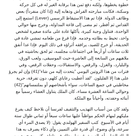
خطوة يخطوها، ولكنه دفع ثمن هذا برقابة الغير له في كل حركة
وسكنة، فكانت مبارحته الفراش وذهابه إليه (إذا كان منفرداً) بعض
وظائف الدولة. فإذا تم هذا الاستيقاظ الرسمي (Lever) استمع إلى
القداس ثم أفطر، ثم مضى إلى قاعة المداولة، وخرج منها حوالي
الواحدة، فتناول وجبة كبيرة، يأكلها عادة على مائدة صغيرة لشخص
واحد، تحيط به بطانته وخدمه. فإذا فرغ من طعامه تمشي عادة في
الحديقة، أو خرج للصيد، يرافقه أثراؤه في ذلك اليوم. فإذا عدا أنفق
ثلاث ساعات أو أربعاً في اجتماعات مجلسه، ثم لحق بحاشيته في
ملاهيهم من السابعة إلى العاشرة-حيث الموسيقى، ولعب الورق،
والبليارد، والغزل، والرقص، والاستقبالات، وحفلات الرقص، وفي
فترات من هذا الروتين اليومي "يتحدث إليه من شاء"(41) وإن لم يجرؤ
على هذا إلا القليلون. "لقد أعطيت رعاياي كلهم، دون تفرقة، حرية
مخاطبتي في جميع الساعات، سواء بأشخاصهم أو بملتمساتهم"(42)
وحوالي الساعة العشرة مساء، كان الملك يتناول العشاء رسمياً مع
أبنائه وحفدته، وأحياناً مع الملكة.
ولقد كان من أسباب التهذيب والتثقيف لفرنسا أن نلاحظ كيف يفرغ
مليكهم لمهام الحكم مواظباً عليها ساعات سبعاً أو ثماني طوال ستة
أيام في الأسبوع. كتب السفير الهولندي يقول: (لا يصدق المرء أي
سرعة، وأي وضوح، أي قدرة على التمييز، وأي ذكاء يصرف به هذا
الملك الشاب أعماله ويفرغ منها، وذلك في تلطف كثير مع جميع من