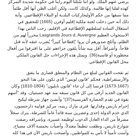
يرضي عنهم الملك. ولو أننا سُئلنا اليوم رأينا في حكومة شديدة التمركز
كهذه لقلنا إنها ظالمة، وكذلك كانت، ولكن أغلب الظن أنها أقل ظلماً
مما سبقها من حكم الأوليجاركيات البلدية أو النبلاء الإقطاعيين. وآية
ذلك أنه حين دخلت لجنة ملكية إقليم أوفرن (1665) للتحقيق في
استغلال السادة لسلطتهم الإقطاعية في الإقليم، رحب الناس بهذا
الاستجواب العظيم Lasgrands Jours d, Auvergne محرراً لهم من
الظلم، وأثلج صدورهم أن يروا "إقطاعياً كبيراً" يُضرب عنقه لأنه قتل
فلاحاً، وأشرافاً، أقل منه شأناً يلقون جزاءهم على ما اقترفوا من أفعال
محظورة أو قاسية(36). وبمثل هذه الإجراءات حل القانون الملكي
محل القانون الإقطاعي.
ثم نقحت القوانين لتبلغ من النظام والمنطق قصارى ما يتفق
والأرستقراطية، فحكم "قانون لويس" الذي تكون على هذا النحو
(1667-1673) فرنسا إلى أن جاء "قانون نابليون" (1804-1810) وكان
القانون الجديد أرقى من كل قانون سبقه منذ عهد جستنيان، وقد "أسهم
بقوة في تقدم الحضارة الفرنسية(37)" وأنشئ جهاز شرطة ليكبح
إجرام باريس وقذارتها. فترى مارك رينيه، مركيز فواييه دارجنسون،
الذي خدم الدولة إحدى وعشرين سنة قائداً عاماً للشرطة، يترك سجلاً
مشرفاً من الداء العادل الدءوب لوظيفة عسيرة، وبإشرافه رصفت
شوارع باريس، ونظفت تنظيفاً معتدلاً، وأضيأت بخمسة آلاف مصباح،
وأمنت تأميناً لا بأس به للمواطنين، وأصبحت باريس الآن في هذا كله