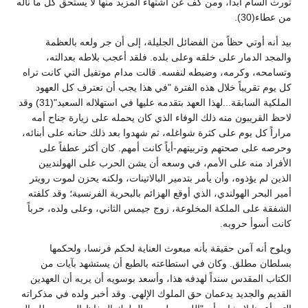
تورث السأم أبداً، ومن كف عن اشتهاء المزيد منها لا يستحق كل ما ناله
من عطاء(30).
بيد أنه أوتي حظاً من الفضائل الجليلة، إلى أن جر ولعه بالعظمة
والمجد الدمار على خلقه وعلى بلده. فلقد أعجب بلاطه بعدالته،
وتسامحه، وكرمه، وضبطه لنفسه. قالت مدام موتفيل التي كانت تراه
كل يوم تقريباً خلال هذه الفترة "في هذا يجب أن تعترف كل العهود
الملكية السابقة...لهذا العهد بتقدمه عليها في استهلاله السعيد"(31) وقد
لاحظ القريبون منه ذلك الوفاء الذي كان يحمله على زيارة جناح أمه
مراراً كل يوم على كثرة شواغله، ثم شهدوا بعد ذلك حنانه على أبنائه،
وحرصه على صحتهم وتربيتهم-أياً كانت أمهم. كان أكثر عطفاً على
الأفراد منه على الأمم، في وسعه أن يشن الحرب على الهولنديين
الذين لم يؤذوه، وأن يأمر بتدمير البالاتينات، ولكنه يحزن لموت رويتر
أمير البحر الهولندي، الذي أوقع الهزائم بالبحرية الفرنسية؛ وقد كلفته
الشفقة على الملكة المخلوعة، زوج جيمس الثاني، وعلى ولده، حرباً
كانت أسوأ حروبه.
ويلوح أنه آمن حقيقة بأنه مبعوث العناية لحكم فرنسا، ولحكمها
بسلطان مطلق. وكان في استطاعته بالطبع أن يستشهد بآيات من
الكتاب المقدس سنداً لهدفه هذا، وأسعد بوسويه أن يريه أن العهدين
القديم والجديد يدعمان حق الملوك الإلهي. وقد أخبر ولده في مذكراته