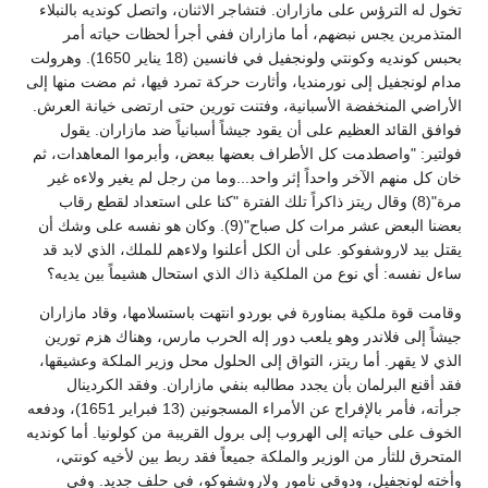
تخول له الترؤس على مازاران. فتشاجر الاثنان، واتصل كونديه بالنبلاء
المتذمرين يجس نبضهم، أما مازاران ففي أجرأ لحظات حياته أمر
بحبس كونديه وكونتي ولونجفيل في فانسين (18 يناير 1650). وهرولت
مدام لونجفيل إلى نورمنديا، وأثارت حركة تمرد فيها، ثم مضت منها إلى
الأراضي المنخفضة الأسبانية، وفتنت تورين حتى ارتضى خيانة العرش.
فوافق القائد العظيم على أن يقود جيشاً أسبانياً ضد مازاران. يقول
فولتير: "واصطدمت كل الأطراف بعضها ببعض، وأبرموا المعاهدات، ثم
خان كل منهم الآخر واحداً إثر واحد...وما من رجل لم يغير ولاءه غير
مرة"(8) وقال ريتز ذاكراً تلك الفترة "كنا على استعداد لقطع رقاب
بعضنا البعض عشر مرات كل صباح"(9). وكان هو نفسه على وشك أن
يقتل بيد لاروشفوكو. على أن الكل أعلنوا ولاءهم للملك، الذي لابد قد
ساءل نفسه: أي نوع من الملكية ذاك الذي استحال هشيماً بين يديه؟
وقامت قوة ملكية بمناورة في بوردو انتهت باستسلامها، وقاد مازاران
جيشاً إلى فلاندر وهو يلعب دور إله الحرب مارس، وهناك هزم تورين
الذي لا يقهر. أما ريتز، التواق إلى الحلول محل وزير الملكة وعشيقها،
فقد أقنع البرلمان بأن يجدد مطالبه بنفي مازاران. وفقد الكردينال
جرأته، فأمر بالإفراج عن الأمراء المسجونين (13 فبراير 1651)، ودفعه
الخوف على حياته إلى الهروب إلى برول القريبة من كولونيا. أما كونديه
المتحرق للثأر من الوزير والملكة جميعاً فقد ربط بين لأخيه كونتي،
وأخته لونجفيل، ودوقي نامور ولاروشفوكو، في حلف جديد. وفي