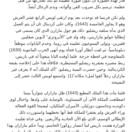
قدر لهذه الصورة أن تكون صورة عظيمة لم تكد تضارعها من قبل
عظمة، ترسم بكل ضروب الفن وألوانه، وبدم الرجال أيضاً.
ولم تكن فرنسا قد توحدت بعد يوم ارتقى لويس الرابع عشر العرش
وهو لا يجاوز الخامسة (1643)، وكان على كردينال ثان أن يتم العمل
الذي بدأه سلفه ريشليو. ذلك هو جول مازارن الذي كان يسمى في
إيطاليا جوليو مازاريني، وقد ولد في "الأبروتزي" لأبوين صقليين
فقيرين، وتولى اليسوعيون تعليمه في روما، وخدم الباباوات موظفاً
دبلوماسياً، ثم لفت أنظار أوربا فجأة يوم أنهى الحرب المانتوية (1630)
بالمفاوضة في لحظة حرجة. فلما أوفده البابا مبعوثاً له في باريس،
ربط مصيره بعبقرية ريشليو المسيطرة، فكافأه هذا على إخلاصه بقبعة
الكردينالية. وحين حضرت المنية ريشليو، "أكد للملك أنه لا يعرف غير
مازاران رجلاً كفوا لملء مكانه"(1). واستمع لويس الثالث عشر إلى
النصيحة.
قلما مات هذا الملك المطيع (1643) ظل مازاران متوارياً بينما
اضطلعت الملكة الأم، آن النمساوية، بالوصاية على ولدها، واحتال لوي
دكونديه وجاستون دورليان، الأميران الملكيان، ليصبحا القوة الفعالة
وراء العرش ولم يغتفرا للملكة قط أنها تخطتهما واستوزرت ذلك
الإيطالي الوسيم، الذي بلغ الآن الحادية والأربعين. وفي غداة تقليده
الوزارة هشت باريس لنبأ انتصار روكورا الحاسم، وبدأ حكم مازاران بهذا
الاستهلال الميمون، ودعمته الانتصارات الكثيرة سواء في الدبلوماسية