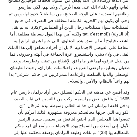
التي أعدها لإرشاده أن "الله يجعل من الملوك الحفاظ الوحيدين للصالح
العام، وأنهم خلفاء الله على هذه الأرض". ولابد لهم، لكي يمارسوا
وظائفهم المقدسة على الوجه الصحيح، من سلطة لا حدود لها، ومن ثم
وجب أن يكون لهم "الحرية الكاملة المطلقة في التصرف في جميع
الممتلكات سواء ممتلكات رجال الدين أو العلمانيين"(32). أنه لم يقل
(أنا الدولة) ((tat, c'est moi ولكنه آمن بهذا القول ببساطة مطلقة. أما
الشعب فيلوح أنه لم تسؤه هذه الدعاوى، التي حببها هنري الرابع إليه
انتفاضا على الفوضى الاجتماعية، لا بل إن أفراده تطلعوا إلى هذا الملك
الفتى في ولاء ديني، واستشعروا عزة الجماعة في أبهته وجبروته، فما
من بديل عرفوه لهما غير ما رافق الإقطاع من تفتت وغطرسة. وبعد
طغيان ريشليو، وفوضى الفروند، واختلاسات مازاران، رحبت الطبقتان
الوسطى والدنيا بالسلطة والزعامة الممركزتين في حاكم "شرعي" بدا
لهم واعداً بالنظام، والأمن، والسلام.
وقد أفصح عن مذهبه في الحكم المطلق حين أراد برلمان باريس عام
1665 أن يناقش بعض مراسيمه. ركب من فالنسين في ثياب الصيد،
ودخل قاعة البرلمان في حذائه العالي وسوطه بيده، ثم قال: "إن
الكوارث التي جرتها مجالسكم معروفة مشهورة. لذلك آمركم بأن
تفضوا هذا المجلس الذي اجتمع ليناقش مراسيمي. سيدي الرئيس
الأول، إني أمنعك من السماح بهذه الاجتماعات، وأمنع أي فرد منكم
بالمطالبة بها.(33)" ثم نقات وظيفة البرلمان بوصفه محكمة عليا إلى