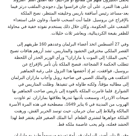
على هذا التمرد. على أن جان فرانسوا بول دجوندي-الملقب درتز فيما
بعد-مساعد رئيس أساقفة باريس وخليفته المنتظر، نصح الملكة
بالإفراج عن بروسيل. فلما أبت انسحب غاضباً، وعاون على استعداء
الشعب على الحكومة، وكان خلال ذلك يستخدم نفوذه خفية في محاولة
للظفر بقبعة الكردينالية، ويعاشر ثلاث خليلات.
وفي 27 أغسطس اتخذ أعضاء البرلمان وعددهم 160 طريقهم إلى
القصر الملكي مخترقين الحشود والمتاريس، تشد أزرهم هتافات تصيح
"يحيى الملك! إلى الموت يا مازاران!" ورأى الوزير الحذر أن اللحظة
تتطلب الحكمة لا الشجاعة، فنصح الملكة بأن تأمر بالإفراج عن
بروسيل، فوافقت، ثم إذ أخفضها هذا النزول على رغبة الجماهير
اعتكفت هي والملك الصبي في ضاحية روبل وأجاب مازاران البرلمان
إلى مطالبه مؤقتاً، ولكنه طاوله في تنفيذها. وظلت المتاريس في
الشوارع. فلما غامرت الملكة بالعودة إلى باريس صاحت الجماهير بها
صيحات الازدراء، وسمعت بأذنيها تندرها بعلاقتها بمازاران. ثم عاودت
الهروب من المدينة في 6 يناير 1649، مصطحبة في هذه المرة الأسرة
المالكة والبلاط إلى سان جرمان، حيث توسد الحرير القش، ورهنت
الملكة جواهرها لتشتري الطعام. أما الملك الصغير فلم يغتفر قط لهذا
الحشد فعلته، ولم يحب عاصمة ملكه قط.
وفي 8 يناير أصدر البرلمان في أوج تمرده مرسوماً طرد به مازاران