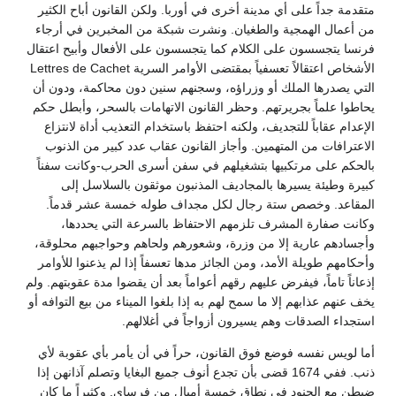
متقدمة جداً على أي مدينة أخرى في أوربا. ولكن القانون أباح الكثير
من أعمال الهمجية والطغيان. ونشرت شبكة من المخبرين في أرجاء
فرنسا يتجسسون على الكلام كما يتجسسون على الأفعال وأبيح اعتقال
الأشخاص اعتقالاً تعسفياً بمقتضى الأوامر السرية Lettres de Cachet
التي يصدرها الملك أو وزراؤه، وسجنهم سنين دون محاكمة، ودون أن
يحاطوا علماً بجريرتهم. وحظر القانون الاتهامات بالسحر، وأبطل حكم
الإعدام عقاباً للتجديف، ولكنه احتفظ باستخدام التعذيب أداة لانتزاع
الاعترافات من المتهمين. وأجاز القانون عقاب عدد كبير من الذنوب
بالحكم على مرتكبيها بتشغيلهم في سفن أسرى الحرب-وكانت سفناً
كبيرة وطيئة يسيرها بالمجاديف المذنبون موثقون بالسلاسل إلى
المقاعد. وخصص ستة رجال لكل مجداف طوله خمسة عشر قدماً.
وكانت صفارة المشرف تلزمهم الاحتفاظ بالسرعة التي يحددها،
وأجسادهم عارية إلا من وزرة، وشعورهم ولحاهم وحواجبهم محلوقة،
وأحكامهم طويلة الأمد، ومن الجائز مدها تعسفاً إذا لم يذعنوا للأوامر
إذعاناً تاماً، فيفرض عليهم رقهم أعواماً بعد أن يقضوا مدة عقوبتهم. ولم
يخف عنهم عذابهم إلا ما سمح لهم به إذا بلغوا الميناء من بيع التوافه أو
استجداء الصدقات وهم يسيرون أزواجاً في أغلالهم.
أما لويس نفسه فوضع فوق القانون، حراً في أن يأمر بأي عقوبة لأي
ذنب. ففي 1674 قضى بأن تجدع أنوف جميع البغايا وتصلم آذانهن إذا
ضبطن مع الجنود في نطاق خمسة أميال من فرساي. وكثيراً ما كان