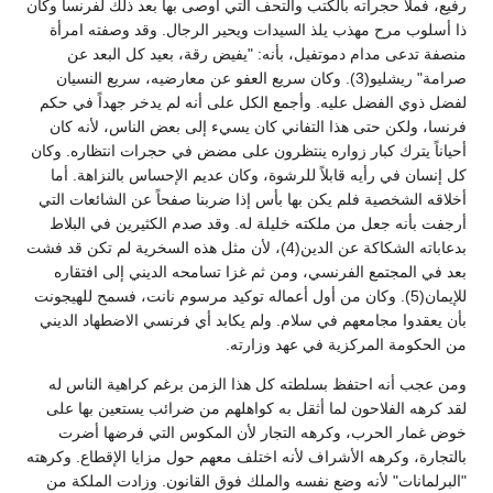
رفيع، فملأ حجراته بالكتب والتحف التي أوصى بها بعد ذلك لفرنسا وكان
ذا أسلوب مرح مهذب يلذ السيدات ويحير الرجال. وقد وصفته امرأة
منصفة تدعى مدام دموتفيل، بأنه: "يفيض رقة، بعيد كل البعد عن
صرامة" ريشليو(3). وكان سريع العفو عن معارضيه، سريع النسيان
لفضل ذوي الفضل عليه. وأجمع الكل على أنه لم يدخر جهداً في حكم
فرنسا، ولكن حتى هذا التفاني كان يسيء إلى بعض الناس، لأنه كان
أحياناً يترك كبار زواره ينتظرون على مضض في حجرات انتظاره. وكان
كل إنسان في رأيه قابلاً للرشوة، وكان عديم الإحساس بالنزاهة. أما
أخلاقه الشخصية فلم يكن بها بأس إذا ضربنا صفحاً عن الشائعات التي
أرجفت بأنه جعل من ملكته خليلة له. وقد صدم الكثيرين في البلاط
بدعاباته الشكاكة عن الدين(4)، لأن مثل هذه السخرية لم تكن قد فشت
بعد في المجتمع الفرنسي، ومن ثم غزا تسامحه الديني إلى افتقاره
للإيمان(5). وكان من أول أعماله توكيد مرسوم نانت، فسمح للهيجونت
بأن يعقدوا مجامعهم في سلام. ولم يكابد أي فرنسي الاضطهاد الديني
من الحكومة المركزية في عهد وزارته.
ومن عجب أنه احتفظ بسلطته كل هذا الزمن برغم كراهية الناس له
لقد كرهه الفلاحون لما أثقل به كواهلهم من ضرائب يستعين بها على
خوض غمار الحرب، وكرهه التجار لأن المكوس التي فرضها أضرت
بالتجارة، وكرهه الأشراف لأنه اختلف معهم حول مزايا الإقطاع. وكرهته
"البرلمانات" لأنه وضع نفسه والملك فوق القانون. وزادت الملكة من