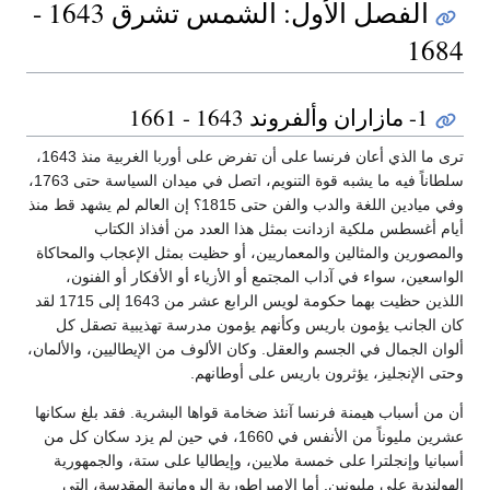
الفصل الأول: الشمس تشرق 1643 -
1684
1- مازاران وألفروند 1643 - 1661
ترى ما الذي أعان فرنسا على أن تفرض على أوربا الغربية منذ 1643،
سلطاناً فيه ما يشبه قوة التنويم، اتصل في ميدان السياسة حتى 1763،
وفي ميادين اللغة والدب والفن حتى 1815؟ إن العالم لم يشهد قط منذ
أيام أغسطس ملكية ازدانت بمثل هذا العدد من أفذاذ الكتاب
والمصورين والمثالين والمعماريين، أو حظيت بمثل الإعجاب والمحاكاة
الواسعين، سواء في آداب المجتمع أو الأزياء أو الأفكار أو الفنون،
اللذين حظيت بهما حكومة لويس الرابع عشر من 1643 إلى 1715 لقد
كان الجانب يؤمون باريس وكأنهم يؤمون مدرسة تهذيبية تصقل كل
ألوان الجمال في الجسم والعقل. وكان الألوف من الإيطاليين، والألمان،
وحتى الإنجليز، يؤثرون باريس على أوطانهم.
أن من أسباب هيمنة فرنسا آنئذ ضخامة قواها البشرية. فقد بلغ سكانها
عشرين مليوناً من الأنفس في 1660، في حين لم يزد سكان كل من
أسبانيا وإنجلترا على خمسة ملايين، وإيطاليا على ستة، والجمهورية
الهولندية على مليونين. أما الإمبراطورية الرومانية المقدسة، التي