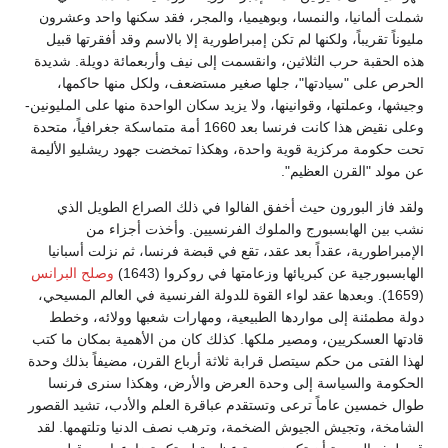
شملت ألمانيا، والنمسا، وبوهيميا، والمجر، فقد سكنها واحد وعشرون
مليوناً تقريباً، ولكنها لم تكن إمبراطورية إلا بالاسم وقد أفقرتها قبيل
هذه الحقبة حرب الثلاثين، وانقسمت إلى نيف وأربعمائة دويلة. شديدة
الحرص على "سيادتها"، جلها صغير مستضعف، ولكل منها حاكمها،
وجيشها، وعملتها، وقوانينها، ولا يزيد سكان الواحدة منها على المليونين-
وعلى نقيض هذا كانت فرنسا بعد 1660 أمة متماسكة جغرافياً، متحدة
تحت حكومة مركزية قوية واحدة، وهكذا تمخضت جهود ريشليو الأليمة
عن مولد "القرن العظيم".
ولقد فاز البورون حيث أخفق الفالوا في ذلك الصراع الطويل الذي
نشب بين الهابسبورج والملوك الفرنسيين. وأخذت أجزاء من
الإمبراطورية، عقداً بعد عقد، تقع في قبضة فرنسا، ثم نزلت أسبانيا
الهابسبورجية عن كبريائها وزعامتها في روكروا (1643)
وصلح البرانس
(1659). وبعدها عقد لواء القوة للدولة الفرنسية في العالم المسيحي،
دولة مطمئنة إلى مواردها الطبيعية، ومهارات شعبها وولائه، وخطط
قادتها العسكريين، ومصير ملكها. كذلك كان من الأهمية بمكان ما كتب
لهذا الفتى من حكم سيتصل قرابة ثلاثة أرباع القرن، مضيفاً بذلك وحدة
الحكومة والسياسة إلى وحدة العرض والأرض، وهكذا سنرى فرنسا
طوال خمسين عاماً ترعى وتستقدم عباقرة العلم والأدب، تشيد القصور
الشامخة، وتجيش الجيوش الضخمة، وترهب نصف الدنيا وتلتهمها. لقد