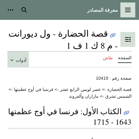
معرفة المصادر
القائمة الرئيسية
بحث
أدوات
قصة الحضارة - ول ديورانت
تبديل عرض جدول المحتويات
- م 8 ك 1 ف 1
الصفحة
نقاش
أدوات
صفحة رقم : 10419
قصة الحضارة -> عصر لويس الرابع عشر -> فرنسا في أوج عظمتها ->
الشمس تشرق -> مازاران وألفروند
الكتاب الأول: فرنسا في أوج عظمتها
1643 - 1715