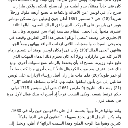
كان فتى جاداً ممتثلاً، يبدو أطيب من أن يصلح للحكم، ولكن مازاران
صرح بأن في لويس "من الأصالة والكفاءة ما يصنع أربعة ملوك ورجلاً
شريفاً"(18). في 7 سبتمبر 1651 أطل جون إيفيلين من مسكن توماس
هوبز في باريس على الموكب الذي رافق الملك الصبي، البالغ الثالثة
عشرة، متجهاً إلى الحفل المقام بمناسبة إنهاء سن قصوره. وقال هذا
الإنجليزي في وصفه "مضى أبوللو الصغير هذا أكثر الطريق وقبعته في
يده يحي السيدات والمعجبات اللائى ازدانت النوافذ ببهائهن وملأ الجو
هتافهن "يحيى الملك"(19) وكان في إمكان لويس يومئذ أن يتسلم زمام
الأمر كله من مازاران، ولولا أنه كان يحترم ذلك الدهاء المهذب الذي
طبع عليه وزيره، نسمح له بأن يحتفظ بالزمام تسع سنوات أخرى. ومع
ذلك فقد اعترف بعد موت الكردينال قائلاً "لست أدري ماذا كنت صانعاً
لو عمر طويلاً"(20) فلما مات مازاران أقبل رؤساء الإدارات على لويس
سائلين إلى من يأتون ليتلقوا تعليماتهم، فأجاب ببساطة قاطعة "إلي"
(21) ومنذ ذلك التاريخ (9 مارس 1661) حتى أول سبتمبر 1715 تولى
حكم فرنسا بنفسه. وبكى الشعب فرحاً إذ أصبح له ملك فعال لأول مرة
في نصف قرن.
ولقد تهللوا فرحاً وتيهاً بحسنه. قال جان دلافونتين حين رآه في 1660،
ولم يكن بالرجل الذي يخدع بسهولة، "أتظنون أن في الدنيا ملوكاً
كثيرين وهبوا هذا الوجه المليح وهذا السمت الرائع؟ لا أظن، ويخيل إلى