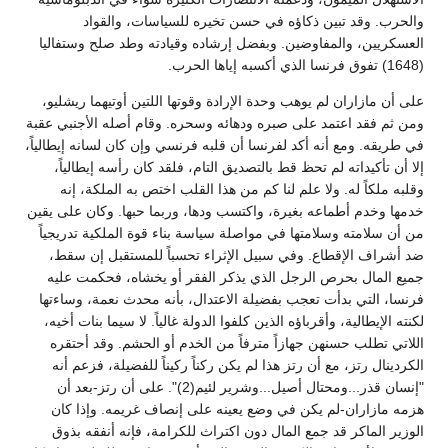
والحرب. وقد تبين ذكاؤه في حسن تخيره للسياسات، والقواد
العسكريين، والمفاوضين. وبفضل إرشاده وقيادته وطد صلح وستفاليا
(1648) تفوق فرنسا الذي أكسبه إياها الحرب.
على أن مازاران لم يوهب وحدة الإرادة وقوتها اللتين أوتيهما ريشليو،
ومن ثم فقد اعتمد على صبره ودهائه وسحره. وقام أصله الأجنبي عقبة
في طريقه. ومع أنه أكد لفرنسا أن قلبه فرنسي وإن كان لسانه إيطالياً،
إلا أن تأكيداته لم تحظ قط بالتصديق التام، فلقد كان رأسه إيطالياً،
وقلبه ملكاً له. ولا علم لنا كم من هذا القلب اختص به الملكة، إنه
خدمها وخدم أطماعه بغيرة، واكتسب ودها، وربما حبها. وكان على يقين
من أن سلامته وسلامتها في مواصلة سياسة بناء قوة الملكية تدريجياً
ضد أشراف الإقطاع. وفي سبيل الإثراء تحسباً للمستقبل إن سقط،
جميع المال بحرص الرجل الذي يذكر الفقر أو يخشاه، فحكمت عليه
فرنسا، التي بدأت تعجب بفضيلة الاعتدال، بأنه محدث نعمة، وساءتها
لكنته الإيطالية، وأقرباؤه الذين كلفوا الدولة غالياً. لا سيما بنات أخيه،
اللاتي تطلب حسنهن جهازاً مترفاً من الخدم أو الحشم. وقد أحتقره
الكردينال رتز، مع أن رتز هذا لم يكن ركناً ركيناً للفضيلة، فزعم أنه
"إنسان قذر...ومحتال أصيل...وشرير لئيم(2)". على أن رتز-بعد أن
هزمه مازاران-لم يكن في وضع يعينه على إنصاف غريمه. وإذا كان
الوزير الماكر قد جمع المال دون اكتراث للكرامة، فإنه أنفقه بذوق