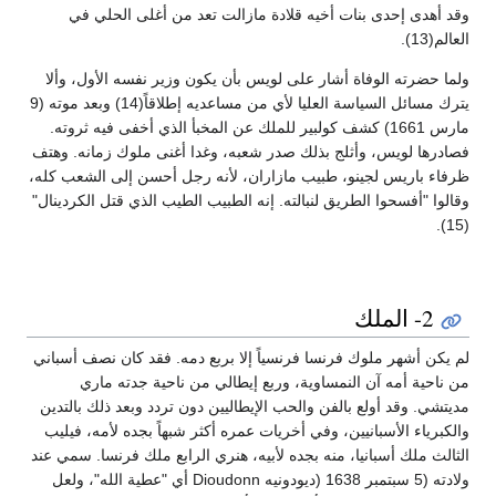
وقد أهدى إحدى بنات أخيه قلادة مازالت تعد من أغلى الحلي في
العالم(13).
ولما حضرته الوفاة أشار على لويس بأن يكون وزير نفسه الأول، وألا
يترك مسائل السياسة العليا لأي من مساعديه إطلاقاً(14) وبعد موته (9
مارس 1661) كشف كولبير للملك عن المخبأ الذي أخفى فيه ثروته.
فصادرها لويس، وأثلج بذلك صدر شعبه، وغدا أغنى ملوك زمانه. وهتف
ظرفاء باريس لجينو، طبيب مازاران، لأنه رجل أحسن إلى الشعب كله،
وقالوا "أفسحوا الطريق لنبالته. إنه الطبيب الطيب الذي قتل الكردينال"
(15).
2- الملك
لم يكن أشهر ملوك فرنسا فرنسياً إلا بربع دمه. فقد كان نصف أسباني
من ناحية أمه آن النمساوية، وربع إيطالي من ناحية جدته ماري
مديتشي. وقد أولع بالفن والحب الإيطاليين دون تردد وبعد ذلك بالتدين
والكبرياء الأسبانيين، وفي أخريات عمره أكثر شبهاً بجده لأمه، فيليب
الثالث ملك أسبانيا، منه بجده لأبيه، هنري الرابع ملك فرنسا. سمي عند
ولادته (5 سبتمبر 1638 (ديودونيه Dioudonn أي "عطية الله"، ولعل