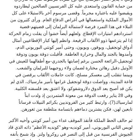
من حماية القانون واستعدى عليه كل الفرنسيين الصالحين ليطاردوه
ويقبضوا عليه باعتباره مجرماً. وقضى مرسوم آخر بالاستيلاء على كل
الأموال الملكية واستعمالها في أغراض الدفاع العام. ورأى كثيرون من
النبلاء في هذا التمرد فرصة لاستمالة البرلمان إلى قضيتهم-قضية
استردادهم امتيازات الإقطاع. ولعلهم أيضاً خشوا أن يفلت زمام الحركة
إذا لم يتزعمها ذوو الألقاب الرفيعة. وانظم إليها كبار الإقطاعيين أمثال
أدواق لونجفيل، وبوفور، وبويون، وحتى أمير كونتي البوربوني الدم،
وأمدوها بالجند والمال وحرارة العاطفة. فأقبلت دوقة بويون ودوقة
لونجفيل-الرائعة الحسن برغم إصابتها بالجدري-مع أطفالهما للعيش في
الأوتيل دفيل رهائن مختارة لضمان ولاء زوجيهما للبرلمان والشعب.
وبينما تنقلب إلى معسكر مسلح، كانت حاملات الألقاب يرقصن في
قاعة المدينة، وواصلت دوقة لونجفيل غرامها بأمير مارسياك، الذي لم
يكن قد أصبح بعد الدوق دلاروشفوكو، ولا اعتنق بعد فلسفته الكلبية.
وفي 28 يناير رفعت الدوقة من معونة المتمردين إذ ولدت ابناً
لمارسياك(7)، وارتبط كثير من الفرونديين بكرائم النبيلات فرساناً
تابعين لهن، فكن يشترين دماءهم بابتسامة متلطفة من ثغورهن.
ثم حالف الحظ الملكة فأنقذ الموقف عداء بين أمير كونتي وأخيه الأكبر
لويس الثاني البوربوني، أمير كونديه-وهو "كونديه الأعظم" ذاته الذي قاد
الجيوش الفرنسية من قبل إلى النصر في روكروا ولنز. وإذ شمخ بأنفه