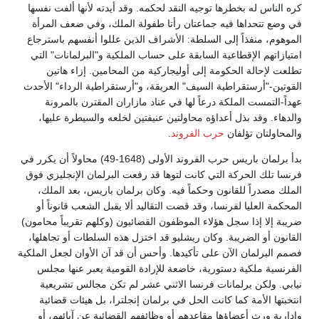
كره الناس له بخطرها توجيه النقد لحكمه. وقد أيدته لأنها ألفت نفسها
في وضع تتحداها فيه جماعتان رأتا طفولة الملك، وفي ضعف المرأة
الموهوم، منفذاً إلى السلطة: الأشراف الذين عللوا أنفسهم باسترجاع
امتيازاتهم الإقطاعية السابقة على حساب الملكية و"البرلمانات" التي
تطلعت لإحالة الحكومة إلى أوليجاركية من المحامين. إزاء هاتين
القوتين-"أرستقراطية السيف" العريقة، و"أرستقراطية الرداء" الأحدث
عهداً-التمست الملكة درعاً لها في عناد مازاران المقترن بالمرونة
والدهاء. وقد بذل أعداؤه محاولتين عنيفتين لخلعه والسيطرة عليها،
والمحاولتان تؤلفان
حرب الفروند
.
بدأ برلمان باريس حرب الفروند الأولى (1648-49) محاولاً أن يكرر في
فرنسا تلك الحركة التي كانت لتوها قد رفعت البرلمان الإنجليزي فوق
الملك مصدراً للقانون وحكماً فيه. وكان برلمان باريس، بعد الملك،
المحكمة العليا لفرنسا، وقد قضت التقاليد ألا يقبل الشعب قانوناً أو
ضريبة إلا إذا سجل هؤلاء الموظفون القضائيون (وكلهم تقريباً محامون)
القانون أو الضريبة. وكان ريشليو قد اختزل هذه السلطات أو تجاهلها،
فصمم البرلمان الآن على تأكيدها. وأحس أن قد آن الأوان لجعل الملكية
الفرنسية ملكية دستورية، خاضعة للإرادة القومية يعبر عنها مجلس
نيابي. ولكن برلمانات فرنسا الاثني عشر لم تكن مجالس تشريعية
انتخبتها الأمة كما كانت الحل في برلمان إنجلترا، بل هيئات قضائية
وإدارية ورث أعضاؤها مقاعدهم أو وظائفهم القضائية عن آبائهم، أو