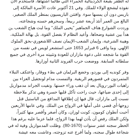
له الظفر بقبعة الكردينالية الحمراء التي طالما اشتهاها، فاستخدم الآن
نفوذه ليشجع الولاء للملك. وفي 21 أكتوبر عادت الأسرة المالكة إلى
باريس دون أن يمسها سوء. وافتتن الباريسيون بمنظر الملك الصغير،
البالغ من العمر آنئذ أربعة عشر ربيعاً، وسحرهم حسنه وشجاعته،
ورددت الشوارع هتاف الجماهير "يحيى الملك" وما لبث هياج الشعب ـن
هدأ بين عشية وضحاها، وأعيد النظام لا بفضل القوة، بل بهالة الملكية،
وهيبة الشرعية، وإيمان الشعب-الإيمان نصف اللاشعوري-بحق الملوك
الإلهي. وما وافى 6 فبراير 1653 حتى استشعر لويس في نفسه من
القوة ما شجعه على دعوة مازاران للعودة وتثبيته مرة أخرى في جميع
سلطاته السابقة. ووضعت حرب الفروند الثانية أوزارها.
وفر كونديه إلى بوردو، وخضع البرلمان في بطء ووقار، واعتكف النبلاء
المتمردون في قصورهم الريفية. والتمست مدام لونجفيل العزاء بين
راهبات البور-رويال بعد أن ذهب وراء حسنها. ونفيت الجراند مدموازيل
إلى إحدى ضياعها، حيث راحت تأكل قلبها حسرة وهي تذكر ملاحظة
نسبت إلى مازاران، قال فيها إن إطلاقها المدافع من الباستيل قتل
زوجها-أي قضى على أملها في الزواج من الملك. وفي عامها الأربعين
أحبت أنطوان كومون، كونت لوزان، وكان أصغر وأقصر منها كثيراً،
ولكن الملك رفض أن يأذن لهما بهذا الزواج، فلما عزما عليه برغم هذا
الحظر سجنه عشر سنوات (1670-80). وظلت المدموازيل وفية له في
شجاعة طوال سجنه، ولما أفرج عنه تزوجته، وعاشت معه عيشة