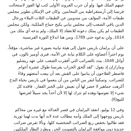
عينهم الملك فيها. ولو أن حرب الفروند الأولى كتب لها الفوز لاستحالت
فرنسا إلى أرستقراطية من المحامين. وكان في الإمكان تطوير مجلس
طبقات الأمة، المؤلف من مندوبين عن الطبقات الثلاث-النبلاء ورجال
الدين باقي الشعب-إلى مجلس نيابي يكبح جماح الملكية، ولكن مجلس
الطبقات لم يكن يملك دعوته للانعقاد إلا الملك، ولم يدعه أي ملك من
1614، ولن يدعوه حتى 1789، ومن هنا اندلاع الثورة الفرنسية.
على أن برلمان باريس تحول إلى هيئة نيابية بصورة غير مباشرة، مؤقتاً،
يوم اجترأ أعضاؤه على الكلام نيابة عن الأمة، فنرى أومير تالون، في
أوائل 1648، يندد بالضرائب التي أفقرت الشعب على عهد ريشليو
ومازاران إذ يقول: "لقد ألحق الخراب بفرنسا طوال عشرة أعوام.
فاضطر الفلاحون أن يناموا على القش بعد أن بيعت أمتعتهم وفاءً
للضرائب. وتمكيناً لنفر من الناس من أن ينعموا في باريس بحياة البذخ
أكرهت جماهير لا حصر لها أن تعيش على الخبز القفار.. فاقدة كل
شيء إلا نفوسها-وهذه لم تترك لها إلا لأن أحداً يجد سبيلاً لعرضها
للبيع(6).
وفي 12 يوليو، انعقد البرلمان في قصر العدالة مع غيره من محاكم
باريس ووجهوا إلى الملك وأمه مطالب عدة لابد أنها بدت لهما ثورية.
فقد طالبوا بخفض ربع الضرائب الشخصية كلها، وبألا تفرض ضرائب
جديدة دون موافقة البرلمان بالتصويت الحر، وبطرد النظار الملكيين