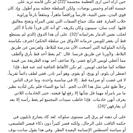
حين أراه أنني أرى العظمة مجسمة"(22) لم تكن قامته تزيد على
خمسة أقدام وخمس بوصات، ولكن السلطة جعلته يبدو أطول. وإذ كان
قوي البدن، متين البنية، فارساً وراقصاً ماهراً، ومثقفاً بارعاً وراوية
خلاب العبارة. فقد ملك جماع الصفات التي تفتن المرأة وتفتح مغاليق
قلبها. كتب سان- سيمون وكان يكرهه، "لو أنه كان فرداً عادياً لا أكثر
لجلب نفس الدمار بغرامياته"(32). على أن هذا الدوق (الذي لم يستطع
قط أن يغفر للويس حرمانه الأدواق من سلطة الحكم) اعترف بكياسته
وآدابه الملوكية التي أصبحت الآن مدرسة للبلاط، ولفرنس عن طريق
البلاط، ولأوربا عن طريق فرنسا. قال: "لم يعط أحد قط بأرق وألطف
مما أعطي لويس الرابع عشر، ولا ضاعف أحد بهذه الطريقة من قيمة
عطائه كما ضاعف لويس...لم تكن الألفاظ الجافية لتند عنه قط، فإذا
اضطر أن يلوم، أو يوبخ، أو يقوم، وهو أمر نادر، ففي لطف دائماً تقريباً،
لا في غضب أو صرامة قط...إلا في مناسبة واحدة، وما عرف الناس
رجلاً طبع على مثل هذا الأدب الجم...أما مع النساء فلم يكن لتأدبه نظير.
ما مر بامرأة مهما قل شأنها إلا رفع لها قبعته، حتى الخادمات اللاتي
يعرف أنهن خادمات. فإذا خاطب سيدات المجتمع لم يغط رأسه إلا بعد
أن يفارقهن"(24).
على أن ذهنه لم يرقَ إلى مستوى سلوكه. لقد كاد يضارع نابليون في
حكمه الثاقب على الرجال، ولكنه قصر كثيراً دون ذكاء قيصر الفلسفي،
أو سياسة أغسطس الإنسانية البعيدة النظر. وفي هذا يقول سانت-بوف