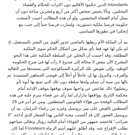
Intondants الذين حكموا الأقاليم دون اكتراث للحكام والقضاة
المحليين، وبألا يحبس شخص أكثر من أربع وعشرين ساعة دون أن
يمثل أمام القضاة المختصين. ولو أن هذه المطالب أجيبت لأصبحت
حكومة فرنسا ملكية دستورية، ولسارت فرنسا جنباً إلى جنب مع
إنجلترا في تطورها السياسي.
بيد أن الملكة الأم ربطتها بالماضي جذور أقوى من النصر بالمستقبل، إذ
لم يكن لها عهد قط بأي شكل من أشكال الحكم سوى الملكية
المطلقة، وقد أحست أن التخلي عن السلطة الملكية على هذا النحو
المقترح الآن مفض لا محالة إلى صدوع لا رأت لها في صرح الحكومة
الوطيد، وإلى تقويض تلك الركيزة السيكلوجية التي يستمدها من التقاليد
والعرف، والنزول بها إن عاجلاً أو آجلاً إلى فوضى الجماهير المتسيدة. ثم
يالها من سبة أن تسلم ولدها سلطة دون تلك التي تمتع بها أبوه (أو
ريشليو)! ذلك تقاعس عن واجبها سوف يوقفها موقف الإدانة أمام
محكمة التاريخ. ووافقها مازاران لما رأى من قضاء مبرم عليه في هذه
المطالب الوقحة من هؤلاء القانونيين المتنطعين. ومن ثم أمر في 26
أغسطس بالقبض على بيير بروسيل وغيره من زعماء البرلمان. بيد أن
بروسيل العجوز كان قد أكتسب محبة الناس بهذا الشعار الذي أذاعه: "لا
ضرائب" فاحتشد جمهور من الغوغاء أمام الباليه-رويال وتعالى صياحهم
بطلب الإفراج عنه. وقد أطلق عليهم اسم الرماة Frondeurs لما كان
يحمل الكثيرون منهم من مقاليع أو مراجيم، كما أطلق اسم "الفروند"