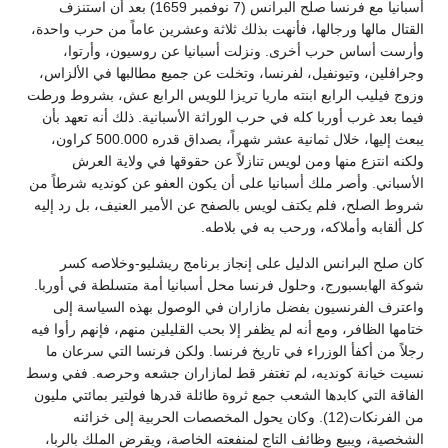
أسبانيا مع فرنسا صلح البرانس (7 نوفمبر 1659) بعد أن استنزف
القتال مالها ورجالها، فأنهت بذلك ثلاثة وعشرين عاماً من حرب واحدة،
وأرست أساس حرب أخرى. ونزلت أسبانيا عن روسيون، وأرتوا،
وجرافلين، وتيونفيل، لفرنسا، وتخلت عن جميع مطالبها في الألزاس،
وزوج فيليب الرابع ابنته ماريا تريزا للويس الرابع عش، بشروط ورطت
فيما بعد غرب أوربا كله في حرب الوراثة الأسبانية. ذلك أنه تعهد بأن
يبعث إليها، خلال ثمانية عشر شهراً، بصداق قدره 500.000 كراون،
ولكنه انتزع منها ومن لويس تنازلاً عن حقوقها في ولاية العرش
الأسباني. وأصر ملك أسبانيا على أن يكون العفو عن كونديه شرطاً من
شروط الصلح، فلم يكتف لويس بالصفح عن الأمير العنيف، بل رد إليه
كل ألقابه وأملاكه، ورحب به في بلاطه.
كان صلح البرانس الدليل على إنجاز برنامج ريشليو-وخلاصه كسر
شوكة الهابسبورج، وحلول فرنسا محل أسبانيا أمة متسلطة في أوربا.
واعترف الفرنسيون بفضل مازاران في الوصول بهذه السياسة إلى
ختامها الظافر، ومع أنه لم يظفر إلا بحب القليلين منهم، فإنهم رأوا فيه
رجلاً من أكفأ الوزراء في تاريخ فرنسا. ولكن فرنسا التي سرعان ما
نسيت خيانة كونديه، لم تغتفر قط لمازاران جشعه وحرصه. ففي وسط
الفاقة التي كابدها الشعب جمع ثروة طائلة قدرها فولتير بمائتي مليون
من الفرنكات(12). وكان يحول المخصصات الحربية إلى خزائنه
الشخصية، ويبيع وظائف التاج لمنفعته الخاصة، ويقرض الملك بالربا،