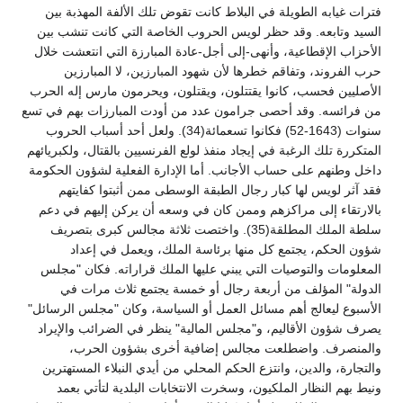
فترات غيابه الطويلة في البلاط كانت تقوض تلك الألفة المهذبة بين
السيد وتابعه. وقد حظر لويس الحروب الخاصة التي كانت تنشب بين
الأحزاب الإقطاعية، وأنهى-إلى أجل-عادة المبارزة التي انتعشت خلال
حرب الفروند، وتفاقم خطرها لأن شهود المبارزين، لا المبارزين
الأصليين فحسب، كانوا يقتتلون، ويقتلون، ويحرمون مارس إله الحرب
من فرائسه. وقد أحصى جرامون عدد من أودت المبارزات بهم في تسع
سنوات (1643-52) فكانوا تسعمائة(34). ولعل أحد أسباب الحروب
المتكررة تلك الرغبة في إيجاد منفذ لولع الفرنسيين بالقتال، ولكبريائهم
داخل وطنهم على حساب الأجانب. أما الإدارة الفعلية لشؤون الحكومة
فقد آثر لويس لها كبار رجال الطبقة الوسطى ممن أثبتوا كفايتهم
بالارتقاء إلى مراكزهم وممن كان في وسعه أن يركن إليهم في دعم
سلطة الملك المطلقة(35). واختصت ثلاثة مجالس كبرى بتصريف
شؤون الحكم، يجتمع كل منها برئاسة الملك، ويعمل في إعداد
المعلومات والتوصيات التي يبني عليها الملك قراراته. فكان "مجلس
الدولة" المؤلف من أربعة رجال أو خمسة يجتمع ثلاث مرات في
الأسبوع ليعالج أهم مسائل العمل أو السياسة، وكان "مجلس الرسائل"
يصرف شؤون الأقاليم، و"مجلس المالية" ينظر في الضرائب والإيراد
والمنصرف. واضطلعت مجالس إضافية أخرى بشؤون الحرب،
والتجارة، والدين، وانتزع الحكم المحلي من أيدي النبلاء المستهترين
ونيط بهم النظار الملكيون، وسخرت الانتخابات البلدية لتأتي بعمد