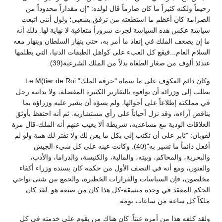
رحيماً ولكنه كثيراً ما كان صارماً قال لولده: "إن مقداراً محدوداً من
الصرامة كان أعظم ما استطعته من ترفق بشعبي؛ ولول أنني اتبعت
سياسة عكس هذه السياسة لجرت شروراً متعاقبة لا نهاية لها. ذلك أنه
ما إن يضعف الملك في إنفاذ ما أمر به، حتى ينهار السلطان وينهار معه
السلام العام...فيقع كل العبء على كواهل الطبقات الدنيا، التي يظلمها
عندئذ ألوف من صغار الطغاة بدلاً من الملك الشرعية(39).
وكان دائم العكوف على ما سماه "حرفة الملك" Le M(tier de Roi.
يطلب إلى وزرائه أن يوافوه بالتقارير الكثيرة المفصلة، ولا يدانيه رجل
في مملكته إطلاعاً على أحوالها. ولم يسؤه أن يشير عليه وزراؤه بما
يناقض آراءه، وقد نزل أحياناً على رأي مستشاريه. ثم أنه احتفظ بأوثق
العلاقات الودية مع مساعديه، شريطة ألا يغيب عنهم أنه الملك-قال مرة
لفوبان: "ثابر على أن تكتب إلي بكل ما يعن لك ولا تفتر لك همة ولو لم
أفعل دائماً ما تشير به"(40). وكانت عينه على كل شيء-الجيش
والبحرية، والمحاكم، وبيته، والمالية، والكنيسة، والدراما، والأدب،
والفنون، ومع أنه في النصف الأول من حكمه كان يسنده وزراء أكفاء
مخلصون، فإن السياسات والقرارات الخطيرة، والجمع بين شتى نواحي
الحكم المعقد في وحدة متسقة-كل هذا كان من صنعه هو. لقد كان
ملكاً كل ساعة من ساعات يومه.
ولقد كلفه هذا من أمره عنتاً. كان هناك من يقوم على خدمته في كل