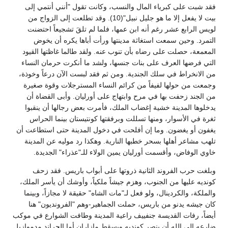
فقد شبت على كبرياء المال والنسب، وكانت تقول "أنني أنتمي إلى
بيت لا يفعل إلا ما هو جليل نبيل"(10). وقد تطلعت إلى الزواج من
لويس الرابع عشر رغم أنه ابن عمها، فلما لم تلقَ تشجيعاً احتضنت
التمرد. وحين سمعت استغاثة مدينتها ورأت أباها يكره أن يخوض
المعمعة، حصلت على رضاه بأن تنوب عنه. ولقد طالما غاظتها القيود
التي فرضها العرف على بنات جنسها، ولشد ما أنكرت حرمان النساء
من الانخراط في سلك الجندية. ومن ثم فقد لبست الآن درعاً وخوذة،
وجمعت من حولها لفيفاً من كرائم النساء المسترجلات وقوة صغيرة
من الجند زحفت بها في مرح وابتهاج على أورليان. وأبى القضاة أن
يدخلوها المدينة خشية إغضاب الملك، فأمرت بعض رجالها أن ينقبوا
ثغرة في الأسوار، ومنها تسللت وبرفقتها كونتيستان بينما الحراس
يغفون أو يغضون. وما إن أفلحت في دخول المدينة حتى استطاعت أن
تلهب مشاعر أهلها بسحر خطبها النارية. وهكذا رد موليه عن المدينة
خاوي الوفاض، وأقسمت أورليان يمين الولاء للـ"عذراء" الجديدة.
وبلغت حرب الفروند الثانية ذروتها على أبواب باريس. فقد زحف
كونديه عليها من الجنوب، وهزم جيشاً ملكياً، وأوشك أن يأسر الملك،
والملكة، والكردينال، ولو فعل لـ"مات الشاه" حقيقة لا مجازاً، وبينما
كان جيشه يدنو من باريس، حملت الجماهير-وهم "الفرونديون" هنا
أيضاً، رفات القديسة جنفييف راعية المدينة وطافت الشوارع في موكب
ضارعه إلى الله أن ينصر كونديه ويسقط مازاران أما الجراند مدموازيل