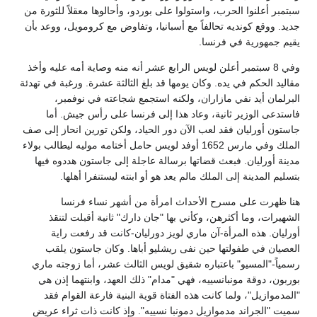
سبتمبر أعلنوا الحرب، واستولوا على بوردو، وأحالوها معقلاً للثورة من
جديد. ووقع كونديه تحالفاً مع أسبانيا، وتفاوض مع كرومويل، ووعد بأن
يقيم جمهورية في فرنسا.
وفي 8 سبتمبر أعلن لويس الرابع عشر أنه منه وصاية أمه عليه وأخذ
مقاليد الحكم في يده. وكان يومها قد بلغ الثالثة عشرة. ورغبة في تهدئة
البرلمان أيد نفي مازاران، ولكنه استجمع شجاعته في نوفمبر،
فاستدعى الوزير ثانية، وعاد هذا إلى فرنسا على رأس جيش. أما
جاستون أورليان فقد لعب الآن دور الحياد، ولكن تورين انحاز إلى صف
الملك وفي مارس 1652 أوفد لويس حامل أختامه موليه ليطالب بولاء
مدينة أورليان. فبعث قضاتها برسالة عاجلة إلى جاستون هددوه فيها
بتسليم المدينة إلى الملك مالم يعد هو أو ابنته ليستنفرا أهلها.
هنا ظهرت على مسرح الأحداث امرأة من أشهر نساء فرنسا
الشهيرات، وما أكثرهن، وكأني بها "جان دارك" ثانية أقبلت لتنقذ
أورليان. هذه المرأة-آن ماري لويز دورليان-كانت قد رفعت راية
العصيان في طفولتها حين نفى ريشليو أباها. وكان جاستون يلقب
رسمياً-"المسيو" باعتباره شقيق لويس الثالث عشر، أما زوجته ماري
بوربون، دوقة مونبانسييه، فهي "مدام" ذلك العهد، وابنتهما إذن هي
"المدموازيل"، ولما كانت هذه الفتاة قوية البنية فارعة القوام فقد
سميت "الجراند مدموازيل دمونبا نسييه". وإذ كانت ذات ثراء عريض