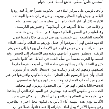
"مجلس خاص" ملكي، خاضع للملك على الدوام.
وأدخل لويس على مركز النبلاء في الحكومة تغييراً جذرياً. لقد زودوا
البلاط والجيش بأبهة المظهر وبريقه، ولكن ندر أن شغلوا الوظائف
الإدارية ذلك أن كبار النبلاء دعوا إلى مغادرة ضياعهم معظم العام
والإقامة في البلاط-أكثرهم في "أوتيلاتهم" أو قصورهم الباريسية،
وعظماؤهم في القصور الملكية ضيوفاً على الملك، ومن هنا هذه
الأجنحة الشاسعة التي خصصت لهم في فرساي. فإذا رفضوا قبول
الدعوة فليس لهم أن يتوقعوا أي فضل يؤثرهم به الملك. وأعفى النبلاء
من الضرائب، ولكن فرض عليهم في الأزمات أن يهرعوا إلى قصورهم
الريفية، وينظموا ويجهزوا أتباعهم، ويقودوهم للانضمام إلى الجيش. وقد
استطابوا الحرب تخفيفاً من سأم الحياة في البلاط. حقاً كانوا عاطلين
كثيري النفقة، ولكن بسالتهم في ساحة القتال أصبحت فرضاً ملزماً
لطبقتهم. ومعهم العرف والإتيكيت من الاشتغال بالتجارة أو بشؤون
المال-وأن جبوا الرسوم على التجارة المارة بأملاكهم، واقترضوا في غير
تحرج من أصحاب المصارف. وكانت ضياعهم يزرعها محاصصون
(M(tayars) يدفعون لهم جزءاً من المحصول ويؤدون لهم مختلف
الخدمات والمكوس الإقطاعية. ويفترض في السيد الإقطاعي أن يحافظ
في إقليمه على النظام والعدالة ويرعى أعمال البر. وكان في بعض
الأقاليم يؤدي هذه المهمة أداء لا بأس به، فيكون محل احترام الفلاحين،
وفي بعضها الآخر لا يبذل لقاء امتيازاته إلا عطاء تافهاً، فضلاً عن أن