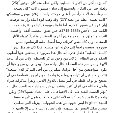
"لم يؤت أكثر من الإدراك السليم، ولكن حظه منه كان موفوراً"(25)
ولعله خير من الذكاء. ولنستمع إلى سان- سيمون ثانية "كان بطبعه
حصيفاً، معتدلاً، حذراً، سيداً على حركاته ولسانه"(26). ويقول مونتسكيو
"كانت نفسه أعظم من ذهنه"(27) وقد وهب قوة انتباه وإرادة عوضت
إبان عزه عن قصور أفكاره. أما علمنا بعيوبه فيأتينا من فترة حكمه
الثانية على الأخص (1683-1715)، حين ضيق التعصب أفقه، وأفسده
النجاح والتملق. هنا نجده مغروراً غرور الممثلين متكبراً كبرياء الآثار
الضخمة، وإن كان بعض كبريائه ربما أضفاه عليه الرسامون ممن
صوروه، وبعضه راجعاً إلى فكرته عن منصبه. فإذا كان قد مثل دور
"الملك العظيم" فلعل عذره أنه خال هذا ضرورة لا يستغني عنها أسلوب
الحكم ودعم النظام، إذ لابد من وجود مركز للسلطة، ولابد من أن تدعم
الأبهة والمراسم هذه السلطة. قال لولده مرة "يبدو لي أن من واجبنا أن
نكون متواضعين من أجل ذواتنا، متكبرين من أجل المركز الذي نشغله"
(28) ولكنه قبل أن تواضع-ربما مرة واحدة، حين لم يجد غضاضة في أن
يصحح بوالو له غلطة في أمر يتصل بالذوق الأدبي. ونقرأ مذكراته فتراه
يتأمل فضائله في اتزان كثير. وعنده أن خير سجاياه حبه للمجد. قال إنه
"يؤثر الصيت البعيد على كل الأشياء، بل على الحياة نفسها"(29) ولكن
ولعه هذا بالمجد خدم أعداءه لأنه غالي فيه. كتب يقول "أن تحمسنا
للمجد la gloire ليس شهوة من هذه الشهوات الهزيلة التي تنطفئ
بمجرد تملك النفس لما تشتهيه، فإن عطاياه التي لا تنال إلا بالجهد لا