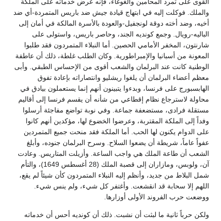
القوى على تمرد المحامين والغوغاء، فإنه عرض خدماته على الملكة
والملك. فوكلت إليه في ابتهاج قيادة جيش ضد باريس المتمردة-أي ضد
أخيه، وضد أخته دوقة لونجفيل-والعودة بالأسرة المالكة في أمان إلى
الباليه-رويال. وجمع كونديه الجند، وحاصر باريس، واستولى على
شارنتون، المخفر الأمامي الحصين. أما النبلاء المتمردون فقد طلبوا
المعونة من أسبانيا والإمبراطورية. وكان الطلب غلطة، ذلك أن عاطفة
الوطنية كانت عند البرلمان والشعب أقوى من الإحساس الطبقي. وأبى
معظم أعضاء البرلمان أن يلغوا ريشليو وانتصاراته بإعادة تفوق
الهابسبورج على فرنسا، وبدءوا يتبينون أنهم إنما يستعملون بيادق في
محاولة لاسترجاع نظام إقطاعي من شأنه أن يقسم فرنسا إلى أقاليم
مستقلة فرادى، مستضعفة جماعة. وفي نوبة تواضع مفاجئة أرسلوا
وفداً إلى الملكة المقتربة، وعرضوا الخضوع لها، مؤكدين أنهم كانوا
على الدوام يكنون لها الحب. أما الملكة فقد منحت جميع المتمردين
عفواً عاماً، شريطة أن يضعوا السلاح. وسرح البرلمان جنوده، وأبلغ
الشعب أن طاعة الملك هي واجب الساعة. وأزيلت المتاريس. وعادت
آن، ولوبس، ومازاران إلى قصبة الملك (28 أغسطس 1649)، والتأم
شمل البلاط من جديد، وأنظم إليه النبلاء المتمردون كأن شيئاً لم يقع،
اللهم إلا سحابة قد انقشعت. وأغتفر كل شيء، ولم ينس شيء.
ووضعت حرب الفروند الأولى أوزارها.
ولكن حرباً ثانية ما لبثت أن نشبت. ذلك أن كونديه أحس أن خدماته