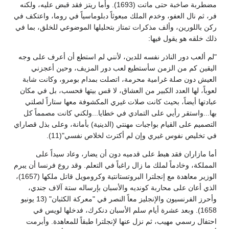
مضطربة صاخبة حتى ماتت (1693). وأما ريتز فقد قبض عليه، ولكنه
فر، ثم نال العفو، وخدم الملك مبعوثاً دبلوماسياً في روما، واعتكف في
ركن باللورين، وألف مذكرات تمتاز بتحليلها الموضوعي للخلق، بما في
ذلك خلقه هو يقول فيها:
"لم ألعب دور الناذر نفسه للدين، لأنني لم استطع أن أعرف على وجه
اليقين كم من الزمن سأستطيع لعب دور المزيف، وحين أعجزني
العيش دون صلة غرامية محرمة، اتصلت بمدام بومرو، وكانت شابة
لعوباً، لها العدد الكبير من العشاق، لا قس بيتها فحسب، بل في مكان
عبادتها أيضاً، بحيث كانت صلات غيري المكشوفة معها ستاراً لصلتي
بها...واستقر رأيي على التمادي في خطايا...ولكني كانت مصمماً كل
التصميم على القيام بواجبات مهنتي (الدينية) بأمانة، وعلى بذل قصاراي
في تخليص نفوس غيري وإن لم أكترث لخلاص نفسي"(11).
أما مازاران فقد هبط على قدميه دون أن يضار، وعاد سيداً على
المملكة، وخادماً لملك ما زال راغباً في التعلم. وقد روع فرنسا أن يبرم
الوزير معاهدة مع إنجلترا البروتستانتية وكرومويل قاتل ملكها (1657)،
الذي أعان على محاربة كونديه والأسبان بإرساله ستة آلاف جندي،
وأحرز الفرنسيون والإنجليز معاً النصر في "معركة الكثبان" (13 يونيو
1658). وبعد عشرة أيام سلم الأسبان دنكرك، فدخلها لويس في
احتفال رسمي مهيب، ثم نزل عنها لإنجلترا طبقاً للمعاهدة. وأبرمت