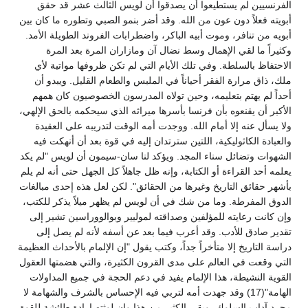
الفرنسيين لم يستطيعوا أن يصدقوا أن لويس الثالث عشر قد حقق
أبويته فعلاً دون عون من الله. وقد أضر بنمو الصبي وتطوره ما كان بين
أبويه من تنافر، وموت أبيه الباكر، واضطرابات الفروند الطويلة الأمد.
وكثيراً ما لقي الإهمال وسط نضال آن ومازاران المرة بعد المرة
الاحتفاظ بالسلطة. وفي تلك الأيام التي لم تكن ظروفها مواتية لأي
ملك، ذاق مرارة الفقر أحياناً في الملبس والطعام القليل. ويبدو أن
أحداً لم يهتم بتعليمه، وحين تولاه المدرسون الخصوصيون كان همهم
الأكبر أن يقنعوه بأن فرنسا بأسرها ميراثه الذي سيحكمه بالحق الإلهي،
ولا يسأل عنه إلا أمام الله. ووجدت أمه الوقت لتدريبه على العقيدة
والعبادة الكاثوليكية، اللتين سترتدان إليه في قوة بعد أن أنهكت فيه
الشهوات وتضائل سناء المجد. ويؤكد لنا سان-سيمون أن لويس "لم يكد
يعلمه أحد القراءة أو الكتابة، وإنه ظل جاهلاً كل الجهل حتى أنه لم يلم
بأشهر حقائق التاريخ وغيرها من الحقائق". لكن لعل هذه إحدى مبالغات
الدوق المفرطة. وما من شك في أن لويس لم يظهر ميلاً يذكر للكتب،
وإن كانت رعايته للمؤلفين وصداقته لموليير وبوالووراسين تشير إلى
تقدير صادق للأدب. وقد أعرب فيما بعد عن أسفه لأنه لم يصل إلى
دراسة التاريخ إلا متأخراً جداً، وكتب يقول "إن الإلمام بالأحداث العظيمة
التي وقعت في العالم على مدى القرون الكثيرة، والتي هضمتها العقول
القوية النشيطة، هذا الإلمام يفيد في دعم الحجة في جميع المداولات
الهامة"(17) وقد جهدت أمه لتربي فيه الإحساس بالشرف والشهامة لا
مجرد آداب السلوك، وبقي الكثير من هذا وإن لوثته إرادة طائشة للقوة.