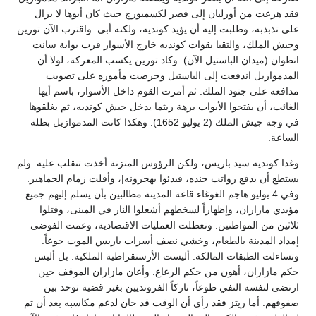
فقد هرعت من أورليان إلى قصر لكسمبورج حيث كان أبوها لا يزال
على تذبذبه، وطلبت إليه أن يؤيد كونديه، ولكنه أبى. واقترب الآن تورين
وجيش الملك، والتقيا بقوات كونديه خارج الأسوار قرب بوابة سانت
انطوان (ميدان الباستيل الآن). وكاد تورين يكسب المعركة، لولا أن
المدموازيل اندفعت إلى الباستيل وحرضت مأموره على تصويب
مدافعه على جنود الملك. ثم أمرت القوم داخل الأسوار، باسم أيها
الغائب، أن يفتحوا الأبواب برهة ريثما يدخل جيش كونديه، ثم يغلقوها
في وجه جيش الملك (2 يوليو 1652). وهكذا كانت المدموازيل بطلة
الساعة.
وغدا كونديه سيد باريس، ولكن الرؤوس المتزنة أخذت تنقلب عليه. ولم
يستطع أن يدفع رواتب جنده، فبدئوا يهجرونه|، وأفلت زمام الجماهير.
وفي 4 يوليو هاجم الغوغاء قاعة المدينة مطالبين بأن يسلم إليهم جميع
مؤيدي مازاران، وإظهاراً لسخطهم أشعلوا النار في المبنى، وقتلوا
ثلاثين من المواطنين. وتعطلت العمليات الاقتصادية، وعمت الفوضى
إمداد المدينة بالطعام، وخشي نصف أسرات باريس الموت جوعاً.
وتساءلت الطبقات المالكة: أليست الأرستقراطية الملكية. بل أليس
حكم مازاران، أهون من حكم الرعاع. وأعان مازاران الموقف حين
ارتضى لنفسه النفي طوعاً، تاركاً الفرونديين بغير قضية توحد بين
صفوفهم. أما ريتز فقد رأى أن الوقت قد حان لدعم مكاسبه بعد أن تم