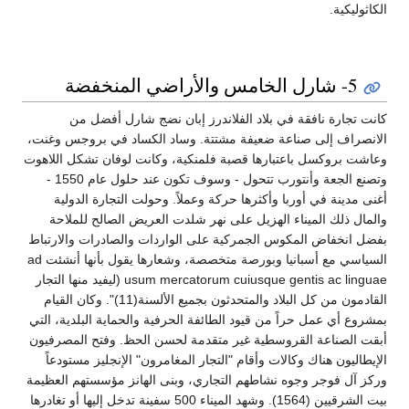
الكاثوليكية.
5- شارل الخامس والأراضي المنخفضة
كانت تجارة نافقة في بلاد الفلاندرز إبان نضج شارل أفضل من
الانصراف إلى صناعة ضعيفة مشتتة. وساد الكساد في بروجس وغنت،
وعاشت بروكسل باعتبارها قصبة فلمنكية، وكانت لوفان تشكل اللاهوت
وتصنع الجعة وأنتورب تتحول - وسوف تكون عند حلول عام 1550 -
أغنى مدينة في أوربا وأكثرها حركة وعملاً. وحولت التجارة الدولية
والمال ذلك الميناء الهزيل على نهر شلدت العريض الصالح للملاحة
بفضل انخفاض المكوس الجمركية على الواردات والصادرات والارتباط
السياسي مع أسبانيا وبورصة متخصصة، وشعارها يقول بأنها أنشئت ad
usum mercatorum cuiusque gentis ac linguae (ليفيد منها التجار
القادمون من كل البلاد والمتحدثون بجميع الألسنة(11)". وكان القيام
بمشروع أي عمل حراً من قيود الطائفة الحرفية والحماية البلدية، التي
أبقت الصناعة القروسطية غير متقدمة لحسن الحظ. وفتح المصرفيون
الإيطاليون هناك وكالات وأقام "التجار المغامرون" الإنجليز مستودعاً
وركز آل فوجر وجوه نشاطهم التجاري، وبنى الهانز مؤسستهم العظيمة
بيت الشرقيين (1564). وشهد الميناء 500 سفينة تدخل إليها أو تغادرها