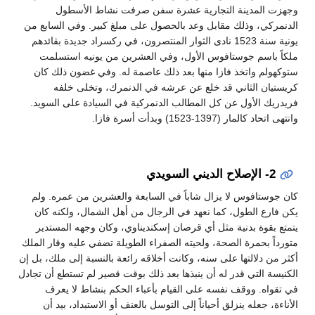
وجهزت المدينة التجارية عشرة سفن صرفت نشاط الأسطول
الدنمركي، وذلك مقابل وعد بالحصول على مبلغ كبير. وفي السابع من
يونية سنة 1523 نادى الثوار المنتصرون، في ركسراد جديدة بقائدهم
ملكاً باسم جوستافوس الأول، وفي العشرين من يونيه استسلمت
ستوكهولم واتخذ فازا منها بعد ذلك عاصمة له. وفي غضون ذلك كان
كريستيان الثاني قد خلع عن عرشه في الدنمرك، وتخلى خلفه
فريدريك الأول عن كل المطالب الدنمركية في السيادة على السويد.
وانتهى اتحاد كالمار (1397-1523) وبدأت أسرة فازا.
2- الإصلاح الديني السويدي
كان جوستافوس لا يزال شاباً في السابعة والعشرين من عمره. ولم
يكن فارع الطول، كما نعهد في الرجال من أهل الشمال، ولكنه كان
يتمتع بقوة بدنية مثل أي قرصان إسكنديناوي، وكان وجهه المستدير
متورداً بحمرة الصحة، ولحيته الصفراء الطويلة تضفي عليه وقار الملك
أكثر من دلالتها على سنه، وكانت أخلاقه رائعة بالنسبة إلى ملك، بل إن
الكنيسة التي قدر له أن ينبذها بعد ذلك بوقت قصير لم تستطع أن تجادل
في تقواه. ووقف نفسه على القيام بأعباء الحكم بنشاط لا يعرف
الأناءة، جعله ينزلق أحياناً إلى التوسل بالعنف أو الاستبداد، بيد أن