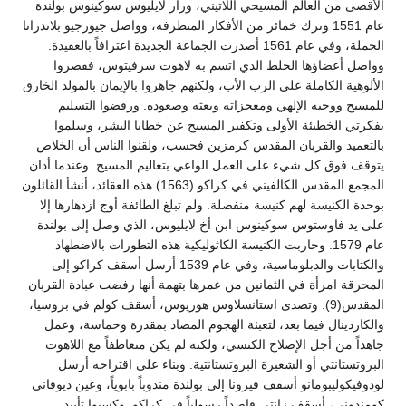
الأقصى من العالم المسيحي اللاتيني، وزار لايليوس سوكينوس بولندة
عام 1551 وترك خمائر من الأفكار المتطرفة، وواصل جيورجيو بلاندرانا
الحملة، وفي عام 1561 أصدرت الجماعة الجديدة اعترافاً بالعقيدة.
وواصل أعضاؤها الخلط الذي اتسم به لاهوت سرفيتوس، فقصروا
الألوهية الكاملة على الرب الأب، ولكنهم جاهروا بالإيمان بالمولد الخارق
للمسيح ووحيه الإلهي ومعجزاته وبعثه وصعوده. ورفضوا التسليم
بفكرتي الخطيئة الأولى وتكفير المسيح عن خطايا البشر، وسلموا
بالتعميد والقربان المقدس كرمزين فحسب، ولقنوا الناس أن الخلاص
يتوقف فوق كل شيء على العمل الواعي بتعاليم المسيح. وعندما أدان
المجمع المقدس الكالفيني في كراكو (1563) هذه العقائد، أنشأ القائلون
بوحدة الكنيسة لهم كنيسة منفصلة. ولم تبلغ الطائفة أوج ازدهارها إلا
على يد فاوستوس سوكينوس ابن أخ لايليوس، الذي وصل إلى بولندة
عام 1579. وحاربت الكنيسة الكاثوليكية هذه التطورات بالاضطهاد
والكتابات والدبلوماسية، وفي عام 1539 أرسل أسقف كراكو إلى
المحرقة امرأة في الثمانين من عمرها بتهمة أنها رفضت عبادة القربان
المقدس(9). وتصدى استانسلاوس هوزيوس، أسقف كولم في بروسيا،
والكاردينال فيما بعد، لتعبئة الهجوم المضاد بمقدرة وحماسة، وعمل
جاهداً من أجل الإصلاح الكنسي، ولكنه لم يكن متعاطفاً مع اللاهوت
البروتستانتي أو الشعيرة البروتستانتية. وبناء على اقتراحه أرسل
لودوفيكوليبومانو أسقف فيرونا إلى بولندة مندوباً بابوياً، وعين ديوفاني
كومندوني، أسقف زانتي قاصداً رسولياً في كراكو. وكسبوا تأييد