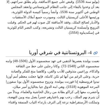
(يوليو سنة 1536). وقبض على جميع الاساقفة، ولم يطلق سراحهم، إلا
بعد أن وعدوا بالبقاء إلى جانب النظام البروتستانتي وانعقد المجلس
الوطني في أكتوبر سنة 1536، وأنشأ رسمياً كنيسة الدولة اللوثرية،
ورئيسها الأعلى كريستيان الثالث. وصودرت جميع أملاك الأسقفيات
والأديار لصالح الملك، وفقد الأساقفة كل صوت لهم في الحكم. وقبلت
النرويج وأيسلندة كريستيان الثالث وتشريعه، وكتب النصر التام للوثرية
في إسكنديناوة (1554).
4- البروتستانتية في شرقي أوربا
نعمت بولندة بعصرها الذهبي في عهد سجسموند الأول (1506-48) وابنه
سجسموند الثاني (1548-72). وكانا رجلين على حظ من الثقافة
والذكاء، وراعيين متذوقين للأدب والفن، وكلاهما منح للفكر والعبادة
حرية، وعلى الرغم من أنها لم تكن كاملة، فإنها جعلت معظم أمم أوربا
تبدوا قروسطية إذا قورنت ببولندة. وتزوج سجسموند الأول بونا سفورزا
المرحة الموهوبة (1518)، وهي ابنة الدوق جيا بجاليازو أمير ميلان،
وأحضرت معها إلى كراكو بطانة من رجال الحاشية والعلماء، وبدلاً من
أن يتبرم بهم الملك، رحب بهم باعتبارهم جسراً يصل بينه وبين النهضة،
وتملكت الأرستقراطية نزعة إلى الترف بارتداء الثياب المنمقة واقتناء