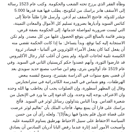
وطأة الفقر الذي يرزح تحته الشعب والحكومة. وكتب عام 1523 رسالة
إلى الأسقف هانز براسك من لنكوبنج، يطلب فيها هبة قدرها 5.000
جيلدر للدولة. فاحتج الأسقف ثم أذعن. وأرسل فازا طلباً عاجلاً إلى
كنائس السويد وأديارها بضرورة تسليم كل الأموال والمعادن الثمينة،
التي ليست ضرورية لمواصلة خدماتها، إلى الحكومة بصفة قرض،
ونشر قائمة بالمبالغ التي يتوقع الحصول عليها من كل مصدر. ولم تكن
الاستجابة إليه كما توقع، وبدأ يتساءل: ما إذا كانت الحكمة تقضي منه
أن يفعل كما كان يفعل الأمراء اللوثروين في ألمانيا - فيصادر ثروة
الكنيسة تلبية لحاجات الدولة. ولم ينسَ أن أغلب كبار رجال الأكليروس
قد عارضوا الثورة، وأنهم عضدوا حكم كريستيان الثاني في السويد. وفي
عام 1519 عاد أولاوس بترى، وهو ابن صاحب مصنع حديد سويدي بعد
أن قضى بضع سنوات في الدراسة بفيتنبرج، وسمح لنفسه ببعض
الهرطقات، وهو شماس في المدرسة الكاتدرائية في سترانجنارس
وقال إن المطهر أسطورة، وإن الصلوات يجب أن يخاطب بها الله وحده
وان الاعتراف يوجه إليه وحده، وإن الدعوة إلى ما ورد في الإنجيل من
شعيرة القداس. وبدأ الناس يتداولون رسائل لوثر في السويد. فألح
براسك على فازا أن يمنع بيعها، فأجاب الملك بأن "تعاليم لوثر عرضت
على قضاة عدول فلم يجدوا فيها زيفاً(3)". ولعله رأى أن من حسن
السياسة الاحتفاظ على سبيل الاحتياط بهرطيق يساوم الكنيسة عليه.
وأصبحت الأمور أشد إثارة عندما رفض البابا أدريان السادس أن يصادق