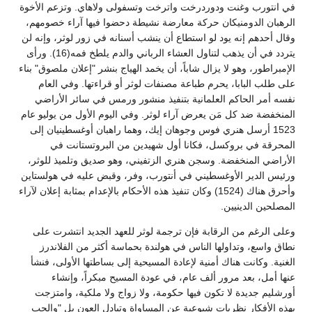
في انتورب وغنت ودوردرخت واترخت وتسفولى ولاهاي. وتزعم الأخوة
الرهبان الدومنيكان حركة معارضة نشيطة دحضوا فيها آراء خصومهم،
وقال أحدهم إنه يود لو استطاع أن ينشب أسنانه في زور لوثر، وإنه لن
يتردد في أن يذهب لتناول العشاء الرباني والدم يلطخ فمه(16). ورأى
الإمبراطور، وهو لا يزال شاباً، أن يخمد الهياج بنشر "إعلان ملصوق" بناء
على طلب البابا، يحرم طباعة مصنفات لوثر أو قراءتها. وفي العام
نفسه أمر الحاكم العلمانية بتنفيذ منشور ورمس في سائر الأراضي
المنخفضة ضد كل مَن يعرض آراء لوثر. وفي اليوم الأول من يوليو عام
1523 أرسل هنري فوس وجوهان إيك، وهما راهبان أوغسطينيان إلى
المحرقة في بروكسل، فكانا أول شهيدين من البروتستانت في
الأراضي المنخفضة. وسجن هنري الزتفيني، وهو صديق وتلميذ للوثر،
ورئيس الدير الأوغسطيني في أنتورب، وفر، وقبض عليه في هولستاين
وأحرق هناك (1524) وكان تنفيذ هذه الأحكام بالإعدام بمثابة إعلان لآراء
المصلحين الدينيين.
وعلى الرغم من الرقابة فإن ترجمة لوثر للعهد الجديد انتشرت على
نطاق واسع، وتداولها الناس في هولندة بحماسة أكثر من الفلاندرز
الغنية. وكانت هناك أمنية لإعادة المسيحية إلى بساطتها الأولى، فنشأ
عنها أمل، بعد مرور ألف عام، في عودة المسيح مبكراً، وإنشاء
أورشليم جديدة لا تكون فيها حكومة، ولا زواج ولا ملكية، وامتزجت
بهذه الأفكار نظريات شيوعية عن المساواة وتبادل العون بل "والحب