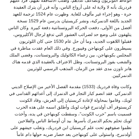
الوعاظ اللوثريون وتضاعف عددهم، وطلب الأساقفة نفيهم، فرد عليهم
فردريك بأنه لا ولاية له على أرواح الناس، وأنه قرر أن يترك العقيدة
حرة - وهو إجراء غير مألوف للغاية. وظهرت عام 1524 ترجمة للعهد
الجديد باللغة الدنمركية، ونشر كريستيان بدرسن عام 1529 نسخة
أفضل من الأولى، دفعت الحركة البروتستانتية دفعة كبيرة. وكان الناس
يتلهفون على وضع حد لضرائب العشور التي تدفع لرجال الأكليروس،
فقبلوا اللاهوت الجديد، وما أن حل عام 1530 حتى كان اللوثريون
يسيطرون على كوبنهاجن وفيبورج. وفي ذلك العام عقدت مناظرة في
المجلس بكوبنهاجن، بين زعماء الكاثوليك والبروتستانت، وقضى الملك
والشعب بفوز البروتستانت، وظل الاعتراف بالعقيدة الذي قدمه هناك
هانز تاوزن مدى عقد من الزمان، المذهب الرسمي للوثريين
الدنمركيين.
وكانت وفاة فردريك (1533) مقدمة الفصل الأخير من الإصلاح الديني
الدنمركي. فقد انضم كبار التجار في الدنمرك إلى أعدائهم القدامى في
لوبك، وقاموا بمحاولة لإعادة كريستيان إلى العرش، وقاد الكونت
كريستوفر أف أولدنبرج قوات لوبك وأطلق اسمه على هذه الحرب
فسميت باسم "حرب الكونت"، وسقطت كوبنهاجن في يده، وأخذت
لوبك تحلم بحكم الدنمرك بأسرها. بيد أن أوساط الناس والفلاحين
نظموا صفوفهم تحت علم كريستيان ابن فردريك، وتغلب جيشهم على
أولدنبرج، واستولى على كوبنهاجن بعد حصار ضربه حولها دام عاماً