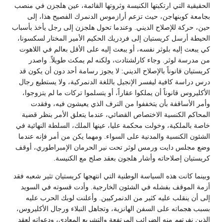
الحقيقية التي ارتكبتها الكنيسة وثروتها القائمة، عين هلجزن في منصب
بجامعة كوبنهاجن، حيث تزعم أرازموس الدنمرك الفصيح هذا، إلى
حين، حركة للإصلاح الديني. وعندما تحول هلجزن إلى رجل يأخذ بأسباب
الحيطة أرسل كريستيان إلى فردريك الحكيم الأمير المختار لسكسونا،
كي يبعث إليه بلوثر نفسه، أو يبعث إليه على الأقل بعالم في اللاهوت
من مدرسة لوثر. وجاء كارلشتادت، ولكنه لم يمكث طويلاً. واصدر
كريستيان قانوناً بالإصلاح الديني: لا يجوز رسامة أحد دون أن يكون قد
درس دراسة كافية ليفسر الإنجيل باللغة الدنمركية، ولا يستطيع رجال
الأكليروس قانوناً أن يملكوا عقاراً، أو يتسلموا تركات ما لم يتزوجوا،
وأمر الأساقفة بأن يتخففوا من الترف الذي يعيشون فيه، وفقدت
المحاكم الكنسية الاختصاص القضائي، عندما يتعلق الأمر بنظر قضية
خاصة بالملكية، وخولت محكمة عليا، عينها الملك، السلطة النهائية في
الشئون الكنسية والمدنية على السواء. ومهما يكن من أمر فإنه عندما
وضع مجلس دايت ورمس لوثر تحت نير الحرمان الإمبراطوري، أوقف
كريستيان إصلاحاته وأشار هلجون بعقد صلح مع الكنيسة.
وبينما كانت هذه السياسة الوطنية التي انتهجها كريستيان تثير شعبه فقد
أزمة الموقف بفشله في الشئون الخارجية. وأدت قسوته في السويد
إلى أن ينقلب عليه كثير من الدنمركيين. وأعلنت لوبك الحرب عليه
بسبب هجماته على السفن الهانزية، وتجاهل النبلاء ورجال الأكليروس،
الذين نفرتهم منه الضرائب المرتفعة والتشريع المعادي، ودعواته لعقد