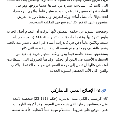
التي كانت في السادسة عشرة من عمرها عندما تزوجها وهو في
السادسة والخمسين فقد عمرت بعده ستين عاماً. وأغرى الرجسراد
Rigsraad بأن يقبل أبناءه ورثة للعرش وأن يجعل وراثة العرش
مقصورة على الذكور كقاعدة تتبع في الملكية السويدية.
وصفحت السويد عن حكمه المطلق لأنها أدركت أن النظام أصل الحرية
وليس ثمرة لها. وعندما مات (29 سبتمبر سنة 1560)، بعد حكم دام
سبعة وثلاثين عاماً دفن في كاتدرائية أبسالا في احتفال صدر عنه بالحب
وتميز بالشرف وهو لم يمنح شعبه الحرية الشخصية التي كانوا
يستحقونها بصفة خاصة فيما يبدو، ولكنه منحهم حرية جماعية من
السيطرة الأجنبية في الدين أو الحكم، وقد هيأ الظروف التي استطاعت
أمته في ظلها أن تصل إلى درجة النضج في مجالات الاقتصاد والأدب
والفن. كان الأب الحقيقي للسويد الحديثة.
3- الإصلاح الديني الدنماركي
كان كريستيان الثاني ملك الدنمرك (حكم 1513-23) شخصية لامعة
مثل جوستافوس فازا الذي هزمه في السويد. وقد أكرهه البارونات
على التوقيع على شروط استسلام مهينة ثمناً لانتخابه، فأحاط نفسه