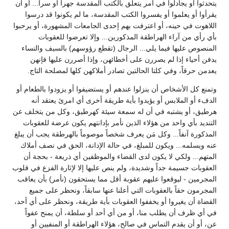
يتحدثوا أو يجادلوا في أمر يتعلق بالكتب المقدسة جهراً أو سراً... أو أن
يقرأوا أو يعلموا أو يفسروا الكتب المقدسة، ما لم يكونوا قد درسوا
اللاهوت في حينه، أو اعترفت بهم إحدى الجامعات المشهورة، أو يرحبوا
بأي رأي من آراء الهراطقة المذكورين... وإلا تعرضوا للعقوبات
المنصوص عليها فيما يلي... الرجال (تقطع رؤوسهم) بالسيف والنساء
يدفن أحياء إذا لم يصررن على أخطائهن، وإذا أصررن عليها فإنهن
يعدمن حرقاً، وفي كلتا الحالتين تصادر أملاكهن كلها لمصلحة التاج.
وتمنع كل الأشخاص أن ينزلوا عندهم أو يستضيفوا أو يزودوا بالطعام أو
الدفء أو الملابس أو يؤيدوا بأية طريقة أخرى أي امرئ يعتقد أنه
هرطيق، أو يشتبه في أن له سمعة سيئة كهرطيق، وكل من يتخلف عن
التنديد بأي واحد من هؤلاء الذين نأمر بإدانتهم يكون عرضة للعقوبات
المذكورة آنفاً... وكل مَن يعرف شخصاً موصوماً بالهرطقة يجب أن يبلغ
عنه ويسلمه... ويكون للمبلغ، في حالة الإدانة، الحق في نصف أملاك
المتهم... ولكي لا يكون لدى القضاء والموظفين أي ذريعة - بحجة أن
العقوبات جسيمة جداً وشديدة، ولم ينص عليها إلا لإثارة الفزع في قلوب
المجرمين - ليوقعوا عليهم عقوبة أقل مما يستحقون (نأمر) بأن يعاقب
المجرمون حقاً بالعقوبات التي أعلنا عنها سابقاً، ونحظر على جميع
القضاة أن يغيروا أو يخففوا العقوبات بأية طريقة، ونحظر على أي أحد،
في أي ظرف أن يطلب منا، أو من أي أحد أو سلطة، أن يمنح عفواً
عن، أو أن يقدم التماس في صالح، هؤلاء الهراطقة أو المنفيين أو