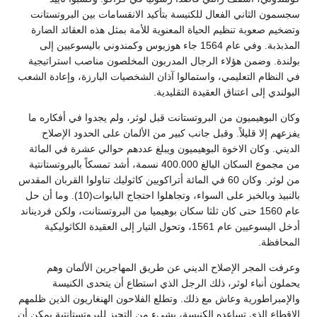
سجسمون الثاني الفعال للكنيسة بتأكيد الانقسامات بين البروتستانت
وتضخيم صعوبة تنظيم الحياة المعنوية للأمة بمثل هذه العقائد الضارة
المذبذبة. وفي عام 1564 جاء هوزيوس وكمندوني باليسوعيين إلى
بولندة. وضمن هؤلاء الرجال المدربون المخلصون مناصب استراتيجية
في النظام التعليمي، واستمالوا آذان الشخصيات البارزة، وإعادة الشعب
البولندي إلى اعتناق العقيدة التقليدية.
وكان البوهيميون من البروتستانت قبل لوثر، ولم يجدوا في أفكاره ما
يفزعهم إلا قليلاً. وقبل جانب كبير من الألمان على الحدود الإصلاح
الديني. وكان الاخوة البوهيميون ويبلغ عددهم حوالي عشرة في المائة
من مجموع السكان البالغ 400.000 نسمة، أشد تمسكاً بالبروتستانتية
من لوثر. وكان 60 في المائة أتراكويين كاثوليك تناولوا القربان المقدس
بالنبيذ وبالخبز على السواء، وتجاهلوا احتجاج البابوات(10). وما أن حل
عام 1560 حتى كان ثلثا سكان بوهيميا من البروتستانت، ولكن فرديناند
أدخل اليسوعيين عام 1561، وتحول التيار إلى العقيدة الكاثوليكية
المحافظة.
وعرفت المجر الإصلاح الديني عن طريق المهاجرين الألمان وهم
يحملون أنباء لوثر، ذلك الرجل الذي استطاع أن يتحدى الكنيسة
والإمبراطورية وعاش مع ذلك. وتطلع الفلاحون الهنغاريون الذين ظلمهم
الإقطاع الذي تساعده الكنيسة، بشيء من التحيز للبروتستانتية يمكن أن