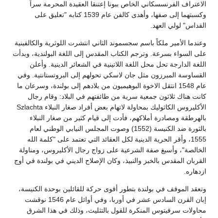
الاعتراف الفرنسسكاني الخاص ببونا إعتنقا العقيدة المحرمة سراً
وكسبتهما إلى صفها، وأهدى كالفن عام 1539 كتابه "تعليق على
القداس" لولي العهد.
وعندما الأمير ملكاً باسم سجسموند الثاني انتشرت اللوثرية والكالفينية
على السواء بسرعة. وترجم الكتاب المقدس إلى اللغة البولندية، وبدأت
اللغة الدارجة تحل محل اللغة اللاتينية في الشعائر الدينية. وأعلن
القساوسة المبرزون مثل جان لاسكي تحولهم إلى البروتستانتية. وفي
عام 1548 انتقل الاخوة البوهيميون من بلادهم إلى بولندة، وسرعان ما
كانت هناك ثلاثون جمعية سرية من طائفتهم في البلاد: وقام رجال
الأكليروس الكاثوليك بمحاولة لاتهام بعض أفراد صغار النبلاء Szlachta
بالهرطقة ومصادرة أملاكهم، فأدت إلى قيام كثير من صغار النبلاء
بالثورة ضد الكنيسة (1552) وصوت المجلس النيابي الوطني لعام
1555، وأقر الحرية الدينية لكل العقائد التي تعتمد على "كلمة الله
الخالصة"، وأسبغ صفة الشرعية على زواج رجال الأكليروس، ومناولة
القربان المقدس بالخبز والنبيذ، وكان الإصلاح الديني في بولندة في أوج
ازدهاره.
وتعقد الموقف في بولندة بتطور أقوى حركة للقائلين بوحدة الكنيسة،
إبان القرن السادس عشر في أوربا، وفي أوائل عام 1546 نوقشت
محاولات سرفيتوس المنكرة للقول بالتثليث، وذلك في هذا الشرق