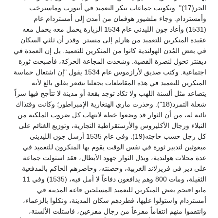
الحر(17)". وتكونت جماعات تنكر التعميد في أنتورب وماسترخت
وأمستردام. وجاء ملشيور هوفمان من أمدن إلى أمستردام عام
(1531) وأعاد جون الليدني عام 1534 الزيارة يحمل معه يحمل معه
عقيدة المنكرين للتعميد من هارلم إلى منستر. وقدر أن ثلثي السكان
في بعض المُدن الهولندية كانوا من المنكرين للتعميد. بل إن العمدة في
ديفنتز تحول لنصرة القضية. وشحذت المجاعة الحركة، فأصبحت ثورة
اجتماعية. وكتب صديق لأرازموس عام 1534 يقول "إن اشتعال حماسة
المنكرين للتعميد في هذه المقاطعات يجعلنا نشعر بقلق بالغ لأنه
يتصاعد مثل ألسنة اللهب ولا تكاد توجد بقعة أو مدينة لا تتأجج فيها سراً
شعلة التمرد(18"). وحذرت ماري الهنغارية الإمبراطور؛ وكانت وقتذاك
نائبة له، من أن الثوار قد وضعوا خطة لانتهاب كل ضروب الملكية من
النبلاء ورجال الأكليروس والأرستقراطية التجارية، وتوزيع الغنائم على
كل رجل حسب حاجته(19). وفي عام 1535 أرسل جون الليديني
مبعوثين لتدبير ثورة في نفس الوقت يقوم بها المنكرون للتعميد في
عدة محلات هولندية، وبذل الثوار جهود الأبطال، فقد استولت جماعة
على دير في فريزلاند الغربية، وحصنته، وحاصرهم الحاكم بالمدفعية
الثقيلة، ومات 800 وهم يدافعون دفاعاً لا أمل فيه، (1535) وفي 11
مايو اقتحم بعض المنكرين للتعميد المسلحين قاعة المدينة في
أمستردام واستولوا عليها، فطردهم سكان المدينة، ونكلوا بالزعماء،
وانتقموا منهم انتقاماً مفزعاً من رجال مفزعين، فاستلت الألسنة،