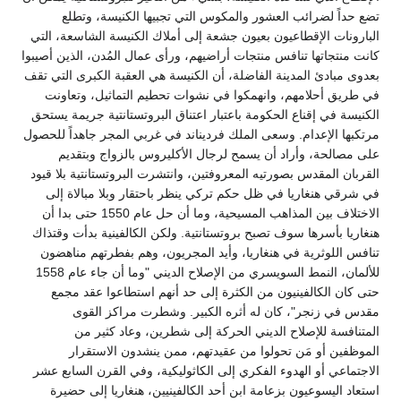
تضع حداً لضرائب العشور والمكوس التي تجبيها الكنيسة، وتطلع
البارونات الإقطاعيون بعيون جشعة إلى أملاك الكنيسة الشاسعة، التي
كانت منتجاتها تنافس منتجات أراضيهم، ورأى عمال المُدن، الذين أصيبوا
بعدوى مبادئ المدينة الفاضلة، أن الكنيسة هي العقبة الكبرى التي تقف
في طريق أحلامهم، وانهمكوا في نشوات تحطيم التماثيل، وتعاونت
الكنيسة في إقناع الحكومة باعتبار اعتناق البروتستانتية جريمة يستحق
مرتكبها الإعدام. وسعى الملك فرديناند في غربي المجر جاهداً للحصول
على مصالحة، وأراد أن يسمح لرجال الأكليروس بالزواج وبتقديم
القربان المقدس بصورتيه المعروفتين، وانتشرت البروتستانتية بلا قيود
في شرقي هنغاريا في ظل حكم تركي ينظر باحتقار وبلا مبالاة إلى
الاختلاف بين المذاهب المسيحية، وما أن حل عام 1550 حتى بدا أن
هنغاريا بأسرها سوف تصبح بروتستانتية. ولكن الكالفينية بدأت وقتذاك
تنافس اللوثرية في هنغاريا، وأيد المجريون، وهم بفطرتهم مناهضون
للألمان، النمط السويسري من الإصلاح الديني "وما أن جاء عام 1558
حتى كان الكالفينيون من الكثرة إلى حد أنهم استطاعوا عقد مجمع
مقدس في زنجر"، كان له أثره الكبير. وشطرت مراكز القوى
المتنافسة للإصلاح الديني الحركة إلى شطرين، وعاد كثير من
الموظفين أو مَن تحولوا من عقيدتهم، ممن ينشدون الاستقرار
الاجتماعي أو الهدوء الفكري إلى الكاثوليكية، وفي القرن السابع عشر
استعاد اليسوعيون بزعامة ابن أحد الكالفينيين، هنغاريا إلى حضيرة