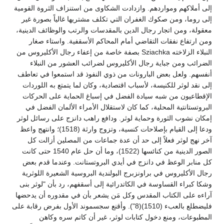
إلى أملاكهم ومواردهم. وازدادت الشكاوى من استنزاف الثروة القومية
إلى روما، ومن صكوك الغفران التي تكلف مشتريها غالياً بصورة غير
معقولة، ومن اتجار رجال الدين بالمقدسات والرتب والوظائف الدينية،
ومن ارتفاع نفقات التقاضي أمام المحاكم الأسقفية. واستاء صغار
النبلاء الزلاخته Sziachka بصفة خاصة من إعفاء رجال الأكليروس من
الضرائب ومن جباية رجال الأكليروس لضرائب العشور من النبلاء
أنفسهم. ولعل بعض البارونات من ذوي النفوذ قد استمعوا في تعاطف
إلى نقد لوثر للكنيسة، لأسباب اقتصادية، وكان لما يتمتع به اللوردات
الإقطاعيون من شبه سيادة الفضل في إسباغ الحماية على الحركات
البروتستانتية المحلية، كما كان لاستقلال الأمراء الألمان الفضل في
إمكان نشوب الثورة وحماية لوثر. ودافع راهب دانزج على رسائل لوثر
ودعا إلى القيام بإصلاحات كنسية، وتزوج وارثة (1518)؛ وانتهج واعظ
آخر نهج لوثر فعلاً إلى حد أن عدة جماعات من المصلين أزالت كل
الصور الدينية من كنائسها (1522)، وما أن حل عام 1540 حتى كانت
كل منابر الوعظ في دانزج في أيدي البروتستانت. وعندما قدم بعض
رجال الأكليروس في براونزبرج البولندية البروسية الشعيرة اللوثرية
وشكا كبراء القساوسة في الكاتدرائية إلى أسقفهم، رد بأن "لوثر بنى
آراءه على الكتاب المقدس وكل مَن يشعر بأن في مقدوره أن يدحضها
فليضطلع بالعبء (1510)(8"). وأقنع سجسموند الأول بفرض رقابة على
المطبوعات، ومنع دخول كتابات لوثر، غير أن كاتم سره وكاهن