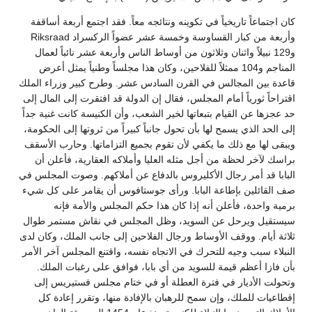
كان اجتماعاً تاريخياً في تكوينه ونتائجه معاً. فقد اجتمع أربعة أساقفة
وأربعة من كبار القساوسة وخمسة عشر عضواً الركسراد Riksraad
و129 نبيلاً واثنان وثلاثون من أوساط الناس وأربعة عشر نائباً لعمال
المناجم و104 ممثلاً للفلاحين، وكان هذا مجلساً وطنياً يمثل أعرض
قاعدة بين المجالس في القرن السادس عشر. وطرح كبير وزراء الملك
اقتراحاً ثورياً أمام المجلس، فقال إن الدولة قد افتقرت إلى المال إلى
حد عجزها عن القيام بتبعاتها لخير الشعب، وأن الكنيسة كانت غنية جداً
إلى الحد الذي يسمح لها بأن تحول جانباً كبيراً من ثروتها إلى الحكومة،
ويبقى لها مع ذلك ما يكفي لأن تقوم بجميع التزاماتها. وحارب الأسقف
براسك لآخر لحظة من أجل مثله العليا وأملاكه العقارية، فأعلن أن
البابا قد أمر رجال الأكليروس بالدفاع عن أملاكهم. وصوت المجلس في
صف القائلين بإطاعة البابا. ورأى جوستافوس أن يقامر على كل شيء
برمية واحدة، فأعلن أنه إذا كان هذا حكم المجلس والأمة فإنه
سيستقيل ويرحل عن السويد، وظل المجلس في نقاش مستمر طوال
ثلاثة أيام. ووقف الأوساط ورجال الفلاحين إلى جانب الملك، وكان لدى
النبلاء سبب وجيه للتحرك في الاتجاه نفسه، واقتنع المجلس آخر الأمر
بأن فازا أعظم قيمة للسويد من أي بابا، فوافق على رغبات الملك.
وتحولت الأديار في فترة العطلة أو في ختام مجلس فستيريس إلى
إقطاعيات للملك، وإن سمح للرهبان بالإفادة منها، وتقرر إعادة كل