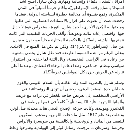
امرأتان تتمتعان بكفاءة وإنسانية ومهارة. ولكن شارل أصبح أشد
استبدادً باتساع رقعة الإمبراطوريّة وأقام حرساً أسبانياً في المُدن
المتكبرة، وقمع بقسوة أي مخالفة خطيرة لسياسته الدولية، فعندما
رفضت غنت أن تصوت على قرار بالاعتمادات العسكرية التي طلبها
ومنحتها له المُدن الأخرى، أخمد شارل الثورة باستعراض قوة لا جدال
فيها، واقتضى إعانة مالية وتعويضاً، وألغى الحريات التقليدية التي كانت
تتمتع بها البلدية، واستُبْدِل بالحكومة المختارة محلياً موظفون معينون
من قبل الإمبراطور (1540)(14). ولكن لم يكن هذا المتبع في الأغلب.
وعلى الرغم من هذه القسوة العارضة فقد ظل شارل يحظى بشعبية
بين رعاياه في الأراضي المنخفضة، ونال الثقة لما حققه من استقرار
سياسي ونظام اجتماعي، وطدا دعائم الرخاء الاقتصادي، وعندما أعلن
تنازله عن العرش حزن كل المواطنين تقريباً(15).
وسلم شارل بالنظرية المتداولة القائلة بأن السلام القومي والقوى
يتطلبان حدة المعتقد الديني، وخشي أن تؤدي البروتستانتية في
الأراضي المنخفضة إلى تعريض جناحه للخطر في نزاعه مع فرنسا
وألمانيا اللوثرية، فأيد الكنيسة تأييداً كاملاً في قمع الهرطقة في
الفلاندرز وهولندة. وكانت حركة الإصلاح الديني هناك معتدلة قبل لوثر،
ودخلت بعد عام 1517، مثل ما دخلت اللوثرية ومذهب المنكرين
للتعميد من ألمانيا، والزونجيلية والكالفينية من سويسرة والألزاس
وفرنسا. وسرعان ما ترجمت رسائل لوثر إلى الهولندية وشرحها وعاظ