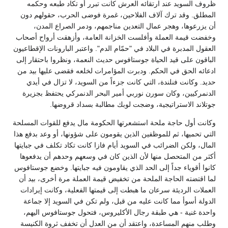
ظروف السويد عند ارتقائه العرش كانت تبرر أو تكاد طبعه وحكمه
المطلق. وقد ترك آلاف الفلاحين، غمرة فوضى الحرب، حقولهم دون
أن يزرعوها، وهجر عمال التعدين مناجمهم، ودمر الصراع المدن،
وخفضت قيمة العملة وأفلست الخزانة العامة، وأزهقت أرواح أصحاب
العقول المدبرة في البلاد في "حمّام الدم". واعتبر البارونات الإقطاعيون
الباقون على قيد الحياة جوستافوس حديث النعمة، ونظروا باحتقار إلى
ادعائه الحق في الحكم. ودبرت المؤامرات لخلعه فقضى عليها بيد من
حديد. وكانت فنلندة، التي كانت جزءاً من السويد، لا تزال في أيدي
الدنمركيين، وكان سورن نوربي أمير البحر الدنمركي يحتفظ بجزيرة
جوتلاند الاستراتيجية، وضجت لوبك مطالبة بسداد قروضها.
وكانت أول حاجة ملحة استشعرتها الحكومة مال يدفع للقوات المسلحة
التي تحميها، ثم للموظفين الذين يقومون على شؤونها، أو وعد بدفع هذا
المال، ولكن الضرائب في السويد أيام فازا كانت تكاد تكلف في جبايتها
أكثر من المتحصل منها لأن الذين كان في وسعهم وحدهم أن يدفعوها
كانوا أقوياء جداً إلى الحد الذي يقاومون فيه جبايتها. وخضع جوستافوس
لما اقتضته الحاجة الملحة من تخفيض قيمة العملة مرة أخرى، بيد أن
العملات الرديئة سرعان ما هبطت إلى قيمتها الفعلية، وكانت إيرادات
الدولة أسوأ مما كانت عليه من قبل، ولم تكن في السويد إلا جماعة
واحدة غنية - هي طبقة رجال الأكليروس، فتحول جوستافوس اليهم،
وطلب منهم المساعدة، واعتقد أن من العدل أن تخفف ثروة الكنيسة