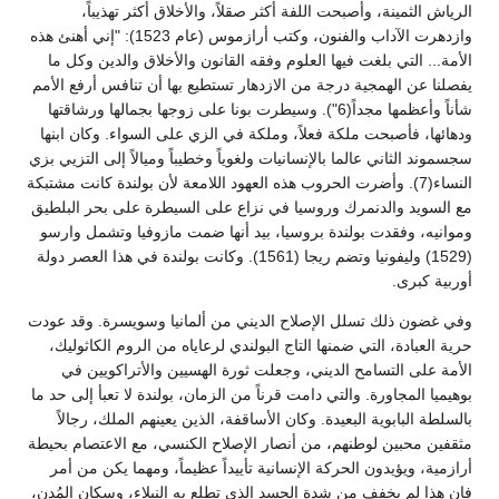
الرياش الثمينة، وأصبحت اللفة أكثر صقلاً، والأخلاق أكثر تهذيباً،
وازدهرت الآداب والفنون، وكتب أرازموس (عام 1523): "إني أهنئ هذه
الأمة... التي بلغت فيها العلوم وفقه القانون والأخلاق والدين وكل ما
يفصلنا عن الهمجية درجة من الازدهار تستطيع بها أن تنافس أرفع الأمم
شأناً وأعظمها مجداً(6"). وسيطرت بونا على زوجها بجمالها ورشاقتها
ودهائها، فأصبحت ملكة فعلاً، وملكة في الزي على السواء. وكان ابنها
سجسموند الثاني عالما بالإنسانيات ولغوياً وخطيباً وميالاً إلى التزيي بزي
النساء(7). وأضرت الحروب هذه العهود اللامعة لأن بولندة كانت مشتبكة
مع السويد والدنمرك وروسيا في نزاع على السيطرة على بحر البلطيق
وموانيه، وفقدت بولندة بروسيا، بيد أنها ضمت مازوفيا وتشمل وارسو
(1529) وليفونيا وتضم ريجا (1561). وكانت بولندة في هذا العصر دولة
أوربية كبرى.
وفي غضون ذلك تسلل الإصلاح الديني من ألمانيا وسويسرة. وقد عودت
حرية العبادة، التي ضمنها التاج البولندي لرعاياه من الروم الكاثوليك،
الأمة على التسامح الديني، وجعلت ثورة الهسيين والأتراكويين في
بوهيميا المجاورة. والتي دامت قرناً من الزمان، بولندة لا تعبأ إلى حد ما
بالسلطة البابوية البعيدة. وكان الأساقفة، الذين يعينهم الملك، رجالاً
مثقفين محبين لوطنهم، من أنصار الإصلاح الكنسي، مع الاعتصام بحيطة
أرازمية، ويؤيدون الحركة الإنسانية تأييداً عظيماً، ومهما يكن من أمر
فإن هذا لم يخفف من شدة الحسد الذي تطلع به النبلاء، وسكان المُدن،