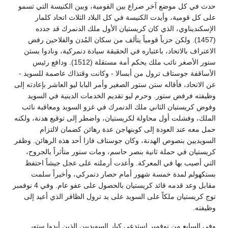
حدث في كل موضع آخر صراع بين القومية، وبين الكنيسة التي تسمو
على كل قومية، وأيدت الكنيسة في كل البلاد الثلاث اتحاد كلمار
الإسكنديناوي، الذي كان كريستيان الأول ملك الدنمرك قد جدده
(1457). ولكن حزباً قومياً يتألف من سكان المُدن والفلاحين رفض
الاعتراف بالاتحاد، باعتباره في الحقيقة سيادة دنمركية، ونادوا بستن
ستور الأصغر نائب ملك يحكم أمة مستقلة (1512). ودافع رئيس
الأساقفة جوستاف ترول من أبسالا - وكانت وقتذاك عاصمة للسويد -
عن الاتحاد، فأقاله ستن ستور الصغير وأمر البابا ليو العاشر بإعادته إلى
وظيفته فرفض ستور. وحرم ليو تقديم الخدمات الدينية في السويد
وفوض كريستيان الثاني ملك الدنمرك في غزو السويد ومعاقبة نائب
الملك، وفشلت أول محاولة لكريستيان، واضطر إلى توقيع هدنة، ولكنه
حمل معه عند العودة إلى كوبنهاجن عدة رهائن كضمان لالتزام
السويديين بنصوص الهدنة، وكان جوستاف فازا أحد هذه الرهائن. وظفر
كريستيان في حملة ثانية بنصر حاسم، ومات ستور متأثراً بالجروح،
التي أصيب بها في المعركة. وأعدت أرملته على عجل جيشاً احتفظ
بستكهولم لمدة خمسة شهور أمام حصار دنمركي، وأخيراً سلمت
مقابل وعد قدمه قائد كريستيان بالحصول على عفو عام. وفي 4 نوفمبر
توج كريستيان ملكاً على السويد على يد ترول الظافر الذي أعيد إلى
وظيفته.
وفي السابع من نوفمبر استدعى كبار السويديين الذين أيدوا ستور