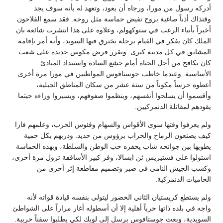
أدركه رسول من مورا، ورجاه أن يعود، وتعهد له بأنه سوف يجد
وقتذاك أذناً صاغية بروح تفيض حماسة مثل روحه. فقد سمع الفلاحون
أخيراً بأنباء الرعب في ستوكهولم، وعلاوة على هذا انتشرت شائعة بان
الملك كان يفكر في القيام برحلة يخترق فيها السويد، وأنه أمر بإقامة
المشانق في كل مدينة كبرى. وتقرر فرض مكوس جديدة على شعب
كان يكافح من أجل الحياة أمام جشع السادة واستبداد المبادئ
الأساسية. وعندما خاطب جوستافوس المواطنين في مورا مرة أخرى
أعطوه حرساً مكوناً من ستة عشر من سكان المناطق الجبلية،
وأقسموا أن يسلحوا أنفسهم، وينظموا صفوفهم، ويسيروا وراءه حيثما
يقودهم لمقاتلة الدنمركيين.
ولم يعرفوا وقتها سوى الأقواس والسهام وفئوس الحرب، وعلمهم فازا
كيف يصنعون الرماح والحراب برؤوس من حديد. ودربهم بكل حمية
يطويها بين جوانحه شاب يحفزه حب الوطن والسلطة، وبهذه الحماسة
استولوا على فستيريس ثن ابسالا، وفر كبير الأساقفة ترول مرة أخرى،
وكسب الجيش النامي في صبر وتصميم مقاطعة إثر أخرى من
الحاميات الدنمركية.
ولم يستطع كريستيان الثاني الحضور ليتولى بنفسه قيادة قواته لأنه
واجه في بلده ذاتها حرباً أهلية إلا أن أسطوله أغار مراراً على الشواطئ
السويدية، وبعث جوستافوس برسل إلى لوبك لكي يطلبوا سفناً حربية.