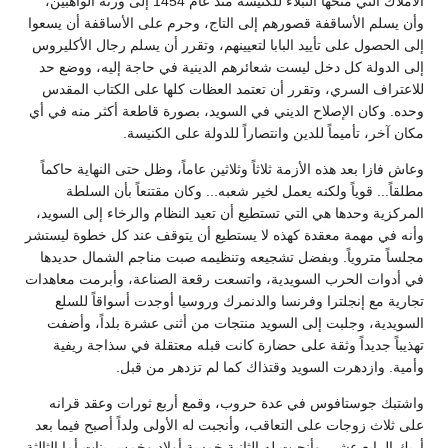
الأملاك التي منحها النبلاء للكنيسة منذ عام 1454 إلى ورثة الواهبين،
وأن يسلم الأساقفة قصورهم إلى التاج، وحرم على الأساقفة أن يسعوا
إلى الحصول على تأييد البابا لتعيينهم، وتقرر أن يسلم رجال الأكليروس
إلى الدولة كل دخل ليست شعائرهم الدينية في حاجة إليه، ووضع حد
للاعتراف السري، وتقرر أن تعتمد العظات كلها على الكتاب المقدس
وحده. وكان الإصلاح الديني في السويد، بصورة قاطعة أكثر منه في أي
مكان آخر، تأميماً للدين وانتصاراً للدولة على الكنيسة.
وعاش فازا بعد هذه الأزمة ثلاثاً وثلاثين عاماً، وظل حتى النهاية حاكماً
مطلقاً... قوياً ولكنه يعمل لخير شعبه... وكان مقتنعاً بأن السلطة
المركزية وحدها هي التي تستطيع أن تعيد النظام والرخاء إلى السويد،
وأنه في مهمة معقدة كهذه لا يستطيع أن يتوقف عند كل خطوة ليستشر
مجلساً متروياً. وبفضل تشجيعه وتنظيمه صبت مناجم الشمال حديدها
في أدوات الحرب السويدية، واتسعت رقعة الصناعة، وأبرمت معاهدات
تجارية مع إنجلترا وفرنسا والدنمرك وروسيا أوجدت أسواقاً للسلع
السويدية، وجلبت إلى السويد منتجات من أثنى عشرة بلداً، وأضفت
تهذيباً جديداً وثقة على حضارة كانت قبله معتقلة في سذاجة ريفية
وأمية. وازدهرت السويد وقتذاك كما لم تزدهر من قبل.
واشتبك جوستافوس في عدة حروب، وقمع أربع ثورات وعقد قرانه
على ثلاث زوجات على التعاقب، وأنجبت له الأولى ولداً أصبح فيما بعد
أريك الرابع عشر، وأنجبت له الثانية خمسة أولاد وخمس بنات أما الثالثة