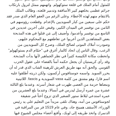
للمثول أمام الملك في قلعة ستوكهولم. واتهمهم ممثل لترول بارتكاب
جرائم عظمى بخلعهم كبير الأساقفة وتدمير قلعته، وطالب الملك
بالانتقام منهم لهذه الأخطاء. وعلى الرغم من العفو العام الذي صدر فقد
حكم على سبعين من كبار السويديين بالإعدام. وقطعت رؤوسهم في
الثامن من نوفمبر في الميدان الكبير، وقبض على آخرين عديدين في
التاسع من نوفمبر وأعدموا، وأضيف إلى مَن قتلوا في هذه المذبحة
بعض المشاهدين الذين أعربوا عن تعاطفهم مع المحكوم عليهم،
وصودرت أملاك الموتى لصالح الملك، وصرخ كل السويديين من
الرعب، وقال الناس إن اتحاد كالمار أغرق في "حمّام الدم بستوكهولم"
وانحطت مكانة الكنيسة كثيراً في نظر الجماهير لأنها بدأت المذبحة.
وقد رأى كريستيان أن يجعل حكمه آمناً بالقضاء على عقول الحزب
القومي. والحق أنه مهد طريق العرش للرهينة الشاب الذي قدر له أن
يحرر السويد. واسمه جوستافوس أركسون، ولكن ذريته أطلقوا عليه
اسم فازا، وهو مشتق من كلمة vasa السويدية و fascis. اللاتينية
ومعناها حزمة من العصى ظهرت في شعار أسرته. وعندما بلغ الثالثة
عشرة من عمره أرسل ليدرس في أبسالا، وعندما بلغ العشرين من
عمره استدعي لبلاط ستور الصغير الذي تزوج أختاً غير شقيقة
لجوستافوس من أمه، وهناك تلقى مزيداً من التعليم على يد رئيس
الوزراء، الأسقف همينج جاد، وفي عام 1519 فر من المراقبة في
الدنمرك واتخذ طريقه إلى لوبك، وأقنع أعضاء مجلس الشيوخ فيها