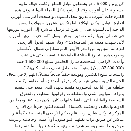
كل يوم و 5.000 تاجر يشتغلون بتبادل السلع. وكانت حوالة مالية
مسحوبة على أنتورب وقتذاك أشيع شكل للعملة الدولية. وفي هذه
الفترة حلت أنتورب بالتدريج محل لشبونة، وأصبحت أكبر ميناء أوربي
لتجارة التوابل، وكان الوكلاء الفلمنكيون يشترون حمولات السفن
الداخلة إلى لشبونة قبل أن تفرغ ثم ترسل مباشرة إلى أنتورب لتوزيعها
في شمالي أوربا. وكتب سفير البندقية يقول: "لقد حزنت لرؤية أنتورب
لأني شهدت مدينة تبز البندقية(12)"، وكان يشهد التحول التاريخي
للزعامة التجارية من البحر الأبيض المتوسط إلى شمال الأطلنطي.
وحفزت هذه التجارة الصناعة الفلمنكية فانتعشت حتى في غنت،
وأمدت الأراضي المنخفضة شارل الخامس بمبلغ 1.500.000 جنيه
(37.500.000 دولار) سنوياً، وهو يعادل نصف دخله الكلي(13).
واستجاب بمنح الفلاندرز وهولندة حكماً صالحاً معتدلاً، اللهم إلا في مجال
الحرية الدينية - وهي هبة لم يكد يدركها أصدقاؤه أو أعداؤه. وكانت
سلطته من الناحية الدستورية مقيدة بتعهده الذي أقسم على تنفيذه
بمراعاة مواثيق المُدن والمقاطعات وقوانينها المحلية، وبالحقوق
الشخصية والعائلية، التي حافظ عليها سكان المُدن بشجاعة، وبمجالس
الدولة والمالية، ومحكمة للاستئناف أنشئت لتكون جزءاً من الإدارة
المركزية. وكان شارل بوجه عام يحكم الأراضي المنخفضة حكماً غير
مباشر عن طريق نواب يقبلهم المواطنون: أولاً عمته، وحاضنته ومربيته
مرجريت النمساوية، ثم شقيقته ماري، ملكة هنغاريا السابقة، وهما