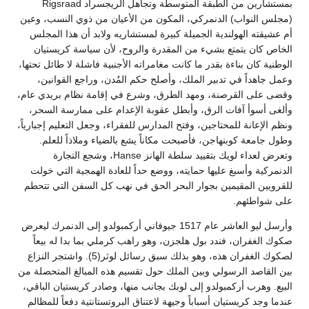
بمستشارين من الطبقة المتوسطة وتجاهل الريجسراد Rigsraad
(مجلس النواب) الدنمركي، المكون من الأعيان من ذوي النسب، وعين
أم عشيقته الهولندية الجميلة كبيرة لمستشاريه ولابد أن هذا المجلس
الخاص كان يتمتع بشيء من المقدرة والروح، لأن سياسة كريستيان
الوطنية كان بناءة بقدر ما كانت مغامراته الأجنبية فاشلة لا طائل تحتها،
وعمل جاهداً في تدبير الملك، وأصلح حكم المُدن، وراجع القوانين،
وقضى على القرصنة، ومهد الطرق، وشرع في إقامة نظام بريدي عام،
وألغى أسوأ آفات الرق، وأبطل عقوبة الإعدام على ممارسة السحر،
ونظم الإعانة للمحتاجين، وفتح المدارس للفقراء، وجعل التعليم إجبارياً،
وطول جامعة كوبنهاجن، فأصبحت مكاناً يشع بالضياء وملاذاً للعلم.
وتعرض لعداء لويك بتقييد سلطة الهانز Hanse، وشجع التجارة
الدنمركية وأسبغ عليها حمايته، ووضع حداً للعادة الهمجية التي خولت
للقرويين المقيمين بجوار البحر الحق في نهب كل السفن التي تتحطم
على شواطئهم.
وأرسل ليو العاشر عام 1517 جيوفاني أركمبولدو إلى الدنمرك ليعرض
صكوك الغفران، فندد بول هلجزن، وهو راهب كرملي بما بدا له بيعاً
لصكوك الغفران هذه، وهو بذلك سبق رسائل لوثر(5). واشتجر النزاع
بين القاصد الرسولي وبين الملك حول تقسيم هذه المبالغ المتحصلة من
البيع. وهرب أركمبولدو إلى لوبك بجانب منها، وصادر كريستيان الباقي،
عندما وجد كريستيان أسباباً وجيهة لاعتناق البروتستانتية دفعاً للمظالم