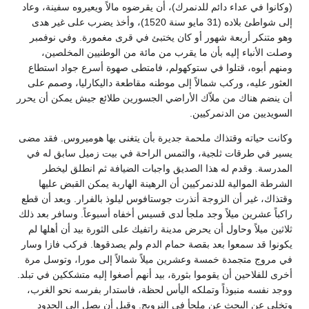
(وكانوا في عداء دائم للدنمرك)، أن يقرضوه مالاً ويعيروه سفينة، وعاد
إلى شواطئ بلاده (31 مايو سنة 1520)، وأخذ يضرب على غير هدى
وهو متنكر أربعة شهور أو كان يختبئ في قرى مغمورة. وفي نوفمبر
وصلت الأنباء إليه بأن ما يقرب من مائة من الوطنيين المخلصين،
ومنهم أبوه، قتلوا في ستوكهولم، فامتطى صهوة أسرع جواد استطاع
العثور عليه، وركب شمالاً إلى موطنه مقاطعة داليكارليا، وصمم على
أن ينضم هناك من ملاّك الأراضي الجسورين طلائع جيش يمكن أن يحرر
السويديين من الدنمركيين.
وكانت حياته وقتذاك ملحمة جديرة بأن يتغنى بها هوميروس. فقد مضى
يسير في طرقات ثلجية، والتمس الراحة في بيت زميل سابق له في
المدرسة. وقدم له هذا الصديق واجبات الضيافة ثم انطلق ليخطر
الشرطة الموالية للدنمركيين أن الرهينة الهاربة يمكن القبض عليها
وقتذاك، غير أن الزوجة أنذرت جوستافوس ليلوذ بالفرار. وبعد أن قطع
راكباً عشرين ميلاً وجد ملجأ لدى قسيس أخفاه أسبوعاً. وسافر بعد ذلك
ثلاثين ميلاً وحاول أن يحرض مدينة راتفيك على الثورة بيد أن أهلها لم
يكونوا قد سمعوا بعد بقصة حمام الدم ولم يصدقوها. فركب فازا وسار
في مروج متجمدة خمسة وعشرين ميلاً شمالاً إلى مورا، وتوسل مرة
أخرى للفلاحين أن يقوموا بثورة، بيد أنهم أصغوا إليه متشككين في تبلد.
ووجد نفسه منبوذاً وتملكه اليأس لحظة، فاستدار بفرسه نحو الغرب،
وتخلى عن البحث عن ملجأ في النرويج. وقبل أن يصل إلى الحدود