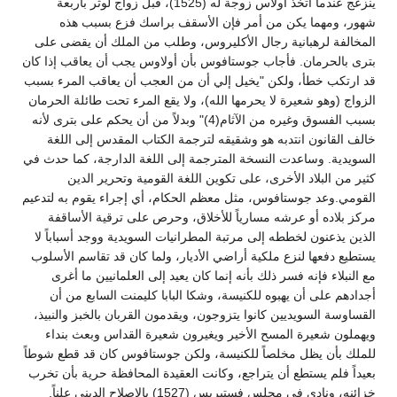
ينزعج عندما اتخذ أولاس زوجة له (1525)، قبل زواج لوثر باربعة
شهور، ومهما يكن من أمر فإن الأسقف براسك فزع بسبب هذه
المخالفة لرهبانية رجال الأكليروس، وطلب من الملك أن يقضى على
بترى بالحرمان. فأجاب جوستافوس بأن أولاوس يجب أن يعاقب إذا كان
قد ارتكب خطأ، ولكن "يخيل إلي أن من العجب أن يعاقب المرء بسبب
الزواج (وهو شعيرة لا يحرمها الله)، ولا يقع المرء تحت طائلة الحرمان
بسبب الفسوق وغيره من الآثام(4)" وبدلاً من أن يحكم على بترى لأنه
خالف القانون انتدبه هو وشقيقه لترجمة الكتاب المقدس إلى اللغة
السويدية. وساعدت النسخة المترجمة إلى اللغة الدارجة، كما حدث في
كثير من البلاد الأخرى، على تكوين اللغة القومية وتحرير الدين
القومي.وعد جوستافوس، مثل معظم الحكام، أي إجراء يقوم به لتدعيم
مركز بلاده أو عرشه مسارياً للأخلاق، وحرص على ترقية الأساقفة
الذين يذعنون لخططه إلى مرتبة المطرانيات السويدية ووجد أسباباً لا
يستطيع دفعها لنزع ملكية أراضي الأديار، ولما كان قد تقاسم الأسلوب
مع النبلاء فإنه فسر ذلك بأنه إنما كان يعيد إلى العلمانيين ما أغرى
أجدادهم على أن يهبوه للكنيسة، وشكا البابا كليمنت السابع من أن
القساوسة السويديين كانوا يتزوجون، ويقدمون القربان بالخبز والنبيذ،
ويهملون شعيرة المسح الأخير ويغيرون شعيرة القداس وبعث بنداء
للملك بأن يظل مخلصاً للكنيسة، ولكن جوستافوس كان قد قطع شوطاً
بعيداً فلم يستطع أن يتراجع، وكانت العقيدة المحافظة حرية بأن تخرب
خزائنه، ونادى في مجلس فستيريس (1527) بالإصلاح الديني علناً.