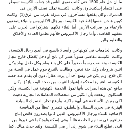
ما أن حل عام 1500 حتى كانت تقوى الناس قد جعلت الكنيسة تسيطر
على اقتصاد إسكنديناوة. وكانت الكنيسة تملك نصف الأرض في
الدنمرك، وكان يفلحها مستأجرون في منزلة تقرب من الرق(1). وكانت
كوبن هاجن نفسها إقطاعية للكنيسة، ورجال الأكليروس والنبلاء يتمتعون
بالإعفاء من ضرائب الأرض. أما النبلاء فلأنهم اشتركوا في الحرب على
نفقتهم الخاصة، وأما رجال الأكليروس فلأنهم نظموا العبادة والأخلاق
والتعليم والبر.
وكانت الجامعات في كوبنهاجن وأبسالا بالطبع في أيدي رجال الكنيسة،
وكانت الكنيسة تتقاضى سنوياً عشر كل ناتج أو دخل يُحَصَّل خارج مجال
الكنيسة، وتقاضت رسماً صغيراً على كل بناء يقام وكل طفل يولد وكل
اثنين يتزوجان وكل جثة تدفن، وطالبت بالتبرع بيوم عمل في السنة من
كل فلاح. ولم يكن في وسع أحد أن يرث عقاراً، دون أن يقدم عنه حصة
للكنيسة، باعتبارها محكمة إشهاد للتثبيت من صحة الوصايا(2). وكان
يدافع عن هذه الضرائب بأنها تمول الخدمة الكهنوتية في الكنيسة، ولكن
الشكاوى ارتفعت بأن الكثير من متحصلات المعاملات التجارية ذهبت
لكي يعيش الأساقفة في أبهة ملكية. وأزعج تجار الدنمرك السيادة
الهنزية في بحري الشمال والبلطيق، فتميزوا غيظاً من المنافسة
الإضافية للنبلاء ورجال الأكليروس، الذين كانوا يصدرون فائض إنتاج
ضياعهم في سفنهم الخاصة غالباً. وفي إسكنديناوة كما في غيرها من
البلاد، تطلع النبلاء في شوق إلى أراضي الكنيسة. ولقد حدث هناك، كما