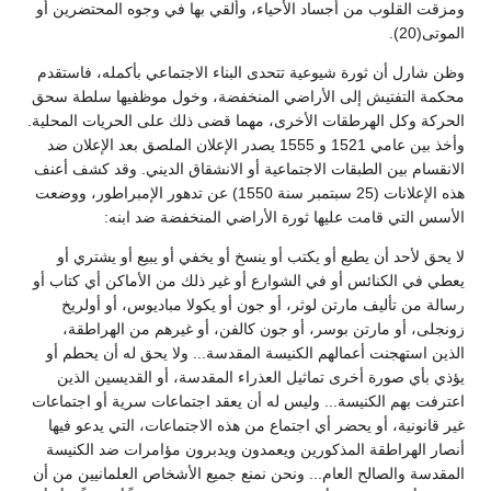
ومزقت القلوب من أجساد الأحياء، وألقي بها في وجوه المحتضرين أو
الموتى(20).
وظن شارل أن ثورة شيوعية تتحدى البناء الاجتماعي بأكمله، فاستقدم
محكمة التفتيش إلى الأراضي المنخفضة، وخول موظفيها سلطة سحق
الحركة وكل الهرطقات الأخرى، مهما قضى ذلك على الحريات المحلية.
وأخذ بين عامي 1521 و 1555 يصدر الإعلان الملصق بعد الإعلان ضد
الانقسام بين الطبقات الاجتماعية أو الانشقاق الديني. وقد كشف أعنف
هذه الإعلانات (25 سبتمبر سنة 1550) عن تدهور الإمبراطور، ووضعت
الأسس التي قامت عليها ثورة الأراضي المنخفضة ضد ابنه:
لا يحق لأحد أن يطبع أو يكتب أو ينسخ أو يخفي أو يبيع أو يشتري أو
يعطي في الكنائس أو في الشوارع أو غير ذلك من الأماكن أي كتاب أو
رسالة من تأليف مارتن لوثر، أو جون أو يكولا مباديوس، أو أولريخ
زونجلى، أو مارتن بوسر، أو جون كالفن، أو غيرهم من الهراطقة،
الذين استهجنت أعمالهم الكنيسة المقدسة... ولا يحق له أن يحطم أو
يؤذي بأي صورة أخرى تماثيل العذراء المقدسة، أو القديسين الذين
اعترفت بهم الكنيسة... وليس له أن يعقد اجتماعات سرية أو اجتماعات
غير قانونية، أو يحضر أي اجتماع من هذه الاجتماعات، التي يدعو فيها
أنصار الهراطقة المذكورين ويعمدون ويدبرون مؤامرات ضد الكنيسة
المقدسة والصالح العام... ونحن نمنع جميع الأشخاص العلمانيين من أن