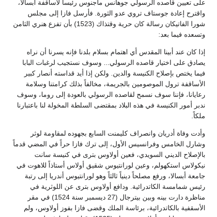
على تعيين قاصده الرسولي جوهانس ماجنوس رئيساً لأساقفة أبسالا،
واقترح إعادة جوستاف تروي عدو الثورة. فأرسل فازا إلى مجلس
شورا الفاتيكان رسالة كان حرية وقتذاك (1523) بأن تفزع هنري الثامن
وتسعده فيما بعد:
إذا كان عند أبينا المقدس أي اهتمام بسلام بلدنا فإنه يسرنا أن نراه
يصادق على اختيار قاصده الرسولي... وسوف نستجيب لرغبات البابا
فيما يختص بإصلاح الكنيسة والدين. ولكن إذا أيد قداسته أنصار كبير
الأساقفة ترول الموصومين بالجريمة، مخالفاً بذلك كرامتنا وسلامة
رعايانا، فإننا سوف نسمح لقاصده الرسولي بالعودة إلى روما، وسوف
ندبر أمور الكنيسة في هذه البلاد بمقتضى السلطة المخولة لنا باعتبارنا
ملكاً.
وأدت وفاة أدريان وانصراف كليمنت السابع بجهوده لمقاومة لوثر
وشارل الخامس وفرانسيس الأول، إلى ترك فازا حراً في المضي قدماً
بالإصلاح الديني السويدي، فعين أولاوس بترى في كنيسة سانت
نيكولاس استكهولم، وعين لورانتيوس شقيق أولاس أستاذاً للاهوت في
جامعة أبسالا، ورفع مصلحاً دينياً ثالثاً وهو لورانتيوس أندريا إلى رتبة
رئيس شمامسة الكاتدرائية. ودافع أولاوس بترى عن اللوثرية في
مناظرة دارت بينه وبين بيترجال (27 ديسمبر سنة 1524) في مقر
الأسقفية بالكاتدرائية، برئاسة الملك وقضى فازا بفوز أولاوس، ولم