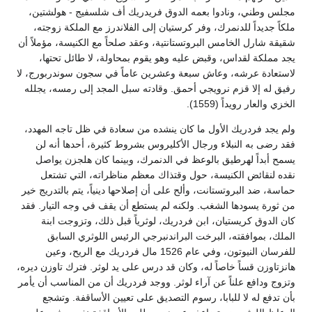
مجلس وطني، ونادوا بعمه الدوق فريدريك أف شلسفيج - هولشتين،
ملكاً جديداً للدنمرك، وفر كرستيان إلى الفلاندرز مع الملكة زوجته،
شقيقة شارل الخامس البروتستانتية، وعقد صلحاً مع الكنيسة، مؤملاً أن
يجد مملكة لقداس، وقبض عليه وهو يقوم بمحاولة، لا طائل تحتها،
لاستعادة عرشه، وعاش سبعة وعشرين عاماً في سجون سوندربورج، لا
رفيق له إلا قزم نرويجي أحمق. وقادته سبل المجد إلى رمسه، يجلله
الخزي والعار رويداً (1559).
ولم يجد فردريك الأول ما كان ينشده من سعادة في ظل تاجه المهدد،
فقد رضى به النبلاء ورجال الأكليروس بشروط كثيرة، أحدها أنه لن
يسمح أبداً لهرطيق بالوعظ في الدنمرك، وبينما كان هلجزن يواصل
نقده لنقائض الكنيسة، حول وقتذاك معظم مناظراته، التي تشتعل
حماسة، ضد البروتستانت، وألح على أن إصلاحها دينياً، يتم بالتدريج خير
من ثورة يسودها الشغب. ولكنه لم يستطع أن يقف في وجه التيار. فقد
كان الدوق كريستيان، ابن فردريك، لوثرياً قبل ذلك، وتزوجت ابنة
الملك، بموافقته، البرخت البراندنبرجي الرئيس اللوثري السابق
للفرسان النيوتون، وفي عام 1526 مال فردريك مع الريح، وعين
هانزتاوزن قساً خاصاً له، وكان قد درس على يد لوثر. فترك تاوزن ديره،
وتزوج ودافع علناً عن آراء لوثر. ووجد فردريك أن من المناسب أن يأمر
بأن تدفع له لا للبابا، رسوم التصديق على تعيين الأساقفة. وتشجع